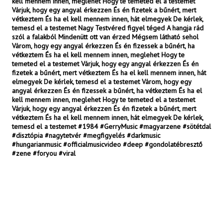
kell mennem innen, meglehet Hogy te temeted el a testemet
Várjuk, hogy egy angyal érkezzen És én fizetek a bűnért, mert
vétkeztem És ha el kell mennem innen, hát elmegyek De kérlek,
temesd el a testemet Nagy Testvéred figyel téged A hangja rád
szól a falakból Mindenütt ott van érzed Mégsem látható sehol
Várom, hogy egy angyal érkezzen És én fizessek a bűnért, ha
vétkeztem És ha el kell mennem innen, meglehet Hogy te
temeted el a testemet Várjuk, hogy egy angyal érkezzen És én
fizetek a bűnért, mert vétkeztem És ha el kell mennem innen, hát
elmegyek De kérlek, temesd el a testemet Várom, hogy egy
angyal érkezzen És én fizessek a bűnért, ha vétkeztem És ha el
kell mennem innen, meglehet Hogy te temeted el a testemet
Várjuk, hogy egy angyal érkezzen És én fizetek a bűnért, mert
vétkeztem És ha el kell mennem innen, hát elmegyek De kérlek,
temesd el a testemet #1984 #GerryMusic #magyarzene #sötétdal
#disztópia #nagytetvér #megfigyelés #darkmusic
#hungarianmusic #officialmusicvideo #deep #gondolatébresztő
#zene #foryou #viral