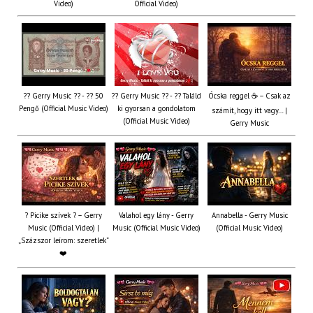
Video)
Official Video)
?? Gerry Music ?? - ?? 50
?? Gerry Music ?? - ?? Találd
Ócska reggel ☕ – Csak az
Pengő (Official Music Video)
ki gyorsan a gondolatom
számít, hogy itt vagy… |
(Official Music Video)
Gerry Music
? Picike szívek ? – Gerry
Valahol egy lány - Gerry
Annabella - Gerry Music
Music (Official Video) |
Music (Official Music Video)
(Official Music Video)
„Százszor leírom: szeretlek”
❤️