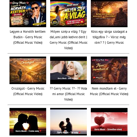
Legyen a Horváth kertben
Milyen szép a világ ? Egy
Köss egy sárga szalagot a
Budán - Gerry Music
dal, ami jobb kedvre derít |
tölgyfára ?️ – Vársz még
(Official Music Video)
Gerry Music (Official Music
rám? ? | Gerry Music
Video)
Országút - Gerry Music
?? Gerry Music ?? - ?? Hola
Nem mondtam el - Gerry
(Official Music Video)
mi amor (Official Music
Music (Official Music Video)
Video)