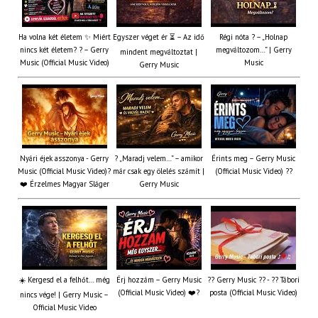
Ha volna két életem ✨ Miért
Egyszer véget ér ⏳ – Az idő
Régi nóta ? – „Holnap
nincs két életem? ? – Gerry
megváltozom…” | Gerry
mindent megváltoztat |
Music (Official Music Video)
Music
Gerry Music
Nyári éjek asszonya - Gerry
? „Maradj velem…” – amikor
Érints meg – Gerry Music
Music (Official Music Video)?
már csak egy ölelés számít |
(Official Music Video) ??
❤️ Érzelmes Magyar Sláger
Gerry Music
☀️ Kergesd el a felhőt… még
Érj hozzám – Gerry Music
?? Gerry Music ?? - ?? Tábori
(Official Music Video) ❤️?
posta (Official Music Video)
nincs vége! | Gerry Music –
Official Music Video