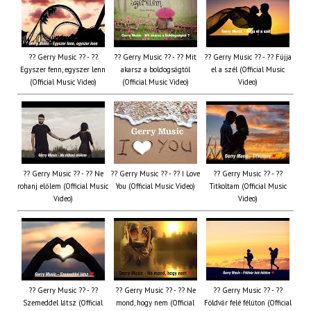
?? Gerry Music ?? - ??
?? Gerry Music ?? - ?? Mit
?? Gerry Music ?? - ?? Fújja
Egyszer fenn, egyszer lenn
akarsz a boldogságtól
el a szél (Official Music
(Official Music Video)
(Official Music Video)
Video)
?? Gerry Music ?? - ?? Ne
?? Gerry Music ?? - ?? I Love
?? Gerry Music ?? - ??
rohanj előlem (Official Music
You (Official Music Video)
Titkoltam (Official Music
Video)
Video)
?? Gerry Music ?? - ??
?? Gerry Music ?? - ?? Ne
?? Gerry Music ?? - ??
Szemeddel látsz (Official
mond, hogy nem (Official
Földvár felé félúton (Official