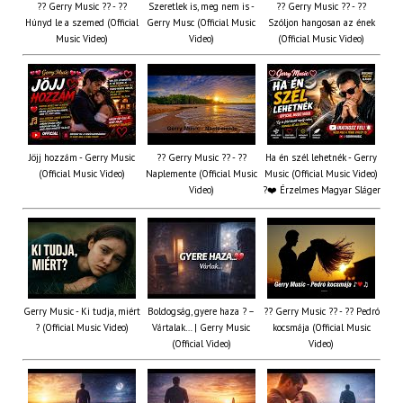
?? Gerry Music ?? - ??
Szeretlek is, meg nem is -
?? Gerry Music ?? - ??
Húnyd le a szemed (Official
Gerry Musc (Official Music
Szóljon hangosan az ének
Music Video)
Video)
(Official Music Video)
Jöjj hozzám - Gerry Music
?? Gerry Music ?? - ??
Ha én szél lehetnék - Gerry
(Official Music Video)
Naplemente (Official Music
Music (Official Music Video)
Video)
?️❤️ Érzelmes Magyar Sláger
Gerry Music - Ki tudja, miért
Boldogság, gyere haza ? –
?? Gerry Music ?? - ?? Pedró
? (Official Music Video)
Vártalak… | Gerry Music
kocsmája (Official Music
(Official Video)
Video)