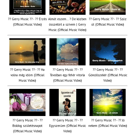
?? Gerry Music ?? - ?? Érzés
Almát eszem… ? De közben
?? Gerry Music ?? - ?? Száz
(Official Music Video)
összetört a szívem | Gerry
út (Official Music Video)
Music (Official Music Video)
?? Gerry Music ?? - ?? Ha
?? Gerry Music ?? - ??
?? Gerry Music ?? - ??
volna még időm (Official
Távolban egy fehér vitorla
Göncölszekér (Official Music
Music Video)
(Official Music Video)
Video)
?? Gerry Music ?? - ??
?? Gerry Music ?? - ??
?? Gerry Music ?? - ?? Jó
Boldog születésnapot
Egyszerűen (Official Music
nekem (Official Music Video)
(Official Music Video)
Video)