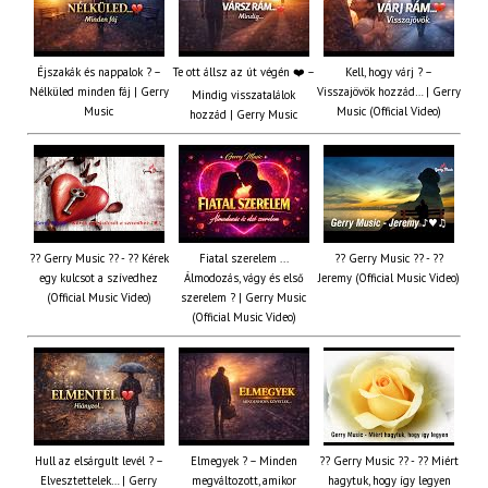
Éjszakák és nappalok ? –
Te ott állsz az út végén ❤️ –
Kell, hogy várj ? –
Nélküled minden fáj | Gerry
Visszajövök hozzád… | Gerry
Mindig visszatalálok
Music
Music (Official Video)
hozzád | Gerry Music
?? Gerry Music ?? - ?? Kérek
Fiatal szerelem ...
?? Gerry Music ?? - ??
egy kulcsot a szívedhez
Álmodozás, vágy és első
Jeremy (Official Music Video)
(Official Music Video)
szerelem ? | Gerry Music
(Official Music Video)
Hull az elsárgult levél ? –
Elmegyek ? – Minden
?? Gerry Music ?? - ?? Miért
Elvesztettelek… | Gerry
megváltozott, amikor
hagytuk, hogy így legyen