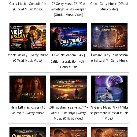
Gerry Music - Gondolj rám
?? Gerry Music ?? - ?? A
Ohio - Gerry Music (Official
(Official Music Video)
városliget kellős közepén
Music Video)
(Official Music Video)
Vidéki kislány – Gerry Music
El kellett jönnöm… ✈️? |
Álomarcú lány… akit sosem
(Official Music Video)
érhetsz el ? | Gerry Music
California csak álom volt |
Gerry Music
Nem kell másik… csak TE
„Otthagytam a szívem…” ? –
?? Gerry Music ?? - ?? Nika
kellesz ? | Gerry Music
Ahol a lusta folyó | Gerry
se perimeno (Official Music
Music (Official Video)
Video)