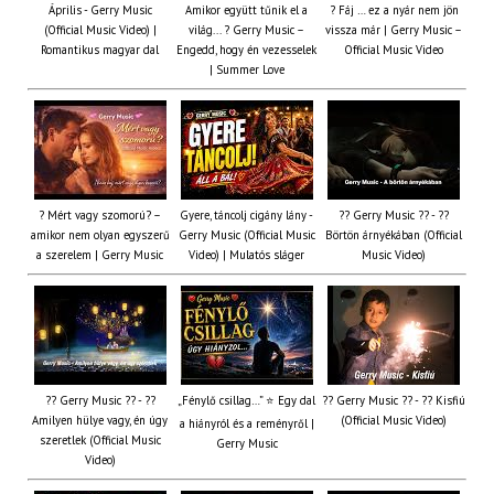
Április - Gerry Music
Amikor együtt tűnik el a
? Fáj … ez a nyár nem jön
(Official Music Video) |
világ... ? Gerry Music –
vissza már | Gerry Music –
Romantikus magyar dal
Engedd, hogy én vezesselek
Official Music Video
| Summer Love
? Mért vagy szomorú? –
Gyere, táncolj cigány lány -
?? Gerry Music ?? - ??
amikor nem olyan egyszerű
Gerry Music (Official Music
Börtön árnyékában (Official
a szerelem | Gerry Music
Video) | Mulatós sláger
Music Video)
?? Gerry Music ?? - ??
„Fénylő csillag…” ⭐ Egy dal
?? Gerry Music ?? - ?? Kisfiú
Amilyen hülye vagy, én úgy
(Official Music Video)
a hiányról és a reményről |
szeretlek (Official Music
Gerry Music
Video)