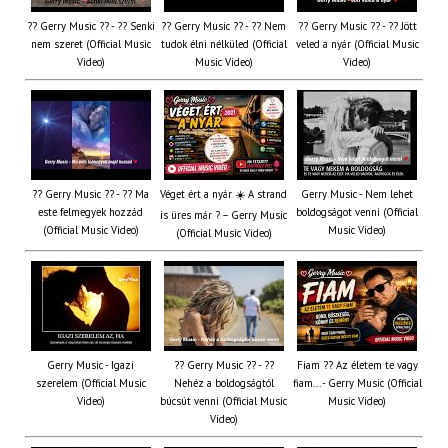
?? Gerry Music ?? - ?? Senki
?? Gerry Music ?? - ?? Nem
?? Gerry Music ?? - ?? Jött
nem szeret (Official Music
tudok élni nélküled (Official
veled a nyár (Official Music
Video)
Music Video)
Video)
?? Gerry Music ?? - ?? Ma
Véget ért a nyár ☀️ A strand
Gerry Music - Nem lehet
este felmegyek hozzád
boldogságot venni (Official
is üres már ? – Gerry Music
(Official Music Video)
Music Video)
(Official Music Video)
Gerry Music - Igazi
?? Gerry Music ?? - ??
Fiam ?‍? Az életem te vagy
szerelem (Official Music
Nehéz a boldogságtól
fiam... - Gerry Music (Official
Video)
búcsút venni (Official Music
Music Video)
Video)