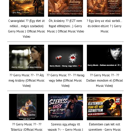
Csavargódal ?? (Egy élet út
Óh, kisleány ?? (EZT nem
? Egy lány az első sorból…
nélkül… mégis szabadon)
fogod elfelejteni…) Gerry
és örökre eltűnt ? | Gerry
Gerry Music | Official Music
Music | Official Music Video
Music
Video
?? Gerry Music ?? - ?? Állj
?? Gerry Music ?? - ?? Harag
?? Gerry Music ?? - ??
meg kislány (Official Music
vagy béke (Official Music
Dalban mondom el (Official
Video)
Video)
Music Video)
?? Gerry Music ?? - ??
Szeress úgy, ahogy itt
Életemben csak két nőt
Tábortűz (Official Music
vagyok ?✨ – Gerry Music |
szerettem - Gerry Music