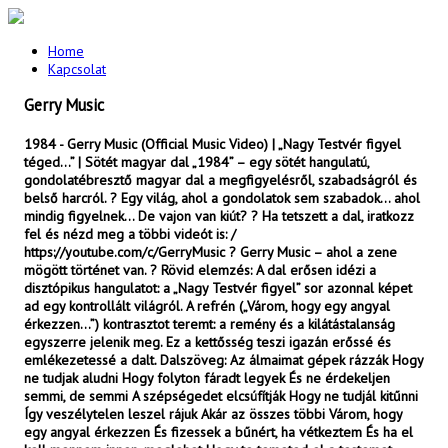
Home
Kapcsolat
Gerry Music
1984 - Gerry Music (Official Music Video) | „Nagy Testvér figyel
téged…” | Sötét magyar dal „1984” – egy sötét hangulatú,
gondolatébresztő magyar dal a megfigyelésről, szabadságról és
belső harcról. ?️ Egy világ, ahol a gondolatok sem szabadok… ahol
mindig figyelnek… De vajon van kiút? ? Ha tetszett a dal, iratkozz
fel és nézd meg a többi videót is: /
https://youtube.com/c/GerryMusic ? Gerry Music – ahol a zene
mögött történet van. ? Rövid elemzés: A dal erősen idézi a
disztópikus hangulatot: a „Nagy Testvér figyel” sor azonnal képet
ad egy kontrollált világról. A refrén („Várom, hogy egy angyal
érkezzen…”) kontrasztot teremt: a remény és a kilátástalanság
egyszerre jelenik meg. Ez a kettősség teszi igazán erőssé és
emlékezetessé a dalt. Dalszöveg: Az álmaimat gépek rázzák Hogy
ne tudjak aludni Hogy folyton fáradt legyek És ne érdekeljen
semmi, de semmi A szépségedet elcsúfítják Hogy ne tudjál kitűnni
Így veszélytelen leszel rájuk Akár az összes többi Várom, hogy
egy angyal érkezzen És fizessek a bűnért, ha vétkeztem És ha el