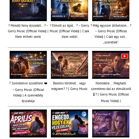
? Mondd hány éjszakát… ? –
? Elmúlt az éjjel… ? – Gerry
? Még egyszer láthatnám… ?
Gerry Music (Official Video) |
Music (Official Video) | Csak
– Gerry Music (Official
Nem értheti senki
álom voltál
Video) | Csak egy szó…
„szeretlek”
? Szerelemre születtem ❤️
Banális történet… vagy
Homokóra ... Megható
mégsem? ? | Gerry Music
szerelmes dal az elmúlásról
– Gerry Music (Official
⏳? | Gerry Music (Official
Video) | A szenvedély
éjszakája
Music Video) |