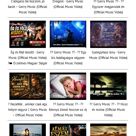
Csöngess be hozzám, jó
Drágám - Gerry Music
?? Gerry Music ?? - ??
barát – Gerry Music (Official
(Official Music Video)
Egyszer megjavulok én
Music Video)
(Official Music Video)
Ég és föld között - Gerry
?? Gerry Music ?? - ?? Egy
Gyöngyhajú lány - Gerry
Music (Official Music Video)
kis boldogságra vágyom
Music (Official Music Video)
?❤️ Érzelmes Magyar Sláger
(Official Music Video)
? Hazafelé… amikor csak egy
?? Gerry Music ?? - ??
?? Gerry Music ?? - ?? Húsz
helyre vágysz | Gerry Music
Könnyű álmot hozzon az éj
év múlva (Official Music
– Official Music Video
(Official Music Video)
Video)