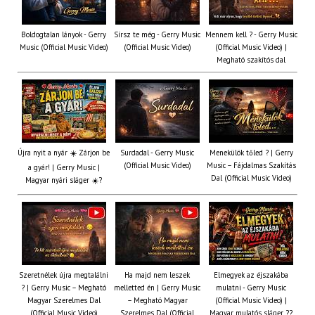
Boldogtalan lányok - Gerry
Sírsz te még - Gerry Music
Mennem kell ? - Gerry Music
Music (Official Music Video)
(Official Music Video)
(Official Music Video) |
Megható szakítós dal
Újra nyit a nyár ☀️ Zárjon be
Surdadal - Gerry Music
Menekülök tőled ? | Gerry
(Official Music Video)
Music – Fájdalmas Szakítás
a gyár! | Gerry Music |
Dal (Official Music Video)
Magyar nyári sláger ☀️?
Szeretnélek újra megtalálni
Ha majd nem leszek
Elmegyek az éjszakába
? | Gerry Music – Megható
melletted én | Gerry Music
mulatni - Gerry Music
Magyar Szerelmes Dal
– Megható Magyar
(Official Music Video) |
(Official Music Video)
Szerelmes Dal (Official
Magyar mulatós sláger ??