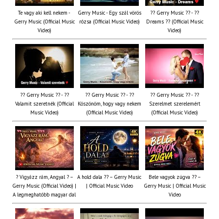
Te vagy aki kell nekem -
Gerry Music - Egy szál vörös
?? Gerry Music ?? - ??
Gerry Music (Official Music
rózsa (Official Music Video)
Dreams ?? (Official Music
Video)
Video)
?? Gerry Music ?? - ??
?? Gerry Music ?? - ??
?? Gerry Music ?? - ??
Valamit szeretnék (Official
Köszönöm, hogy vagy nekem
Szerelmet szerelemért
Music Video)
(Official Music Video)
(Official Music Video)
? Vigyázz rám, Angyal ? –
A hold dala ?? – Gerry Music
Bele vagyok zúgva ?? –
Gerry Music (Official Video) |
| Official Music Video
Gerry Music | Official Music
A legmeghatóbb magyar dal
Video