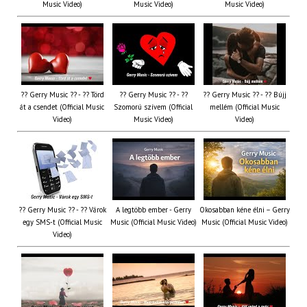
Music Video)
Music Video)
Music Video)
?? Gerry Music ?? - ?? Törd
?? Gerry Music ?? - ??
?? Gerry Music ?? - ?? Bújj
át a csendet (Official Music
Szomorú szívem (Official
mellém (Official Music
Video)
Music Video)
Video)
?? Gerry Music ?? - ?? Várok
A legtöbb ember - Gerry
Okosabban kéne élni – Gerry
egy SMS-t (Official Music
Music (Official Music Video)
Music (Official Music Video)
Video)