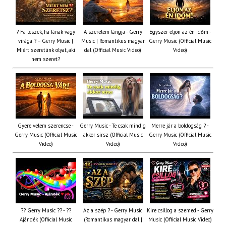
? Fa leszek, ha fának vagy
A szerelem lángja - Gerry
Egyszer eljön az én időm -
virága ? – Gerry Music |
Music | Romantikus magyar
Gerry Music (Official Music
Miért szeretünk olyat, aki
dal (Official Music Video)
Video)
nem szeret?
Gyere velem szerencse -
Gerry Music - Te csak mindig
Merre jár a boldogság ? -
Gerry Music (Official Music
akkor sírsz (Official Music
Gerry Music (Official Music
Video)
Video)
Video)
?? Gerry Music ?? - ??
Az a szép ? - Gerry Music
Kire csillog a szemed - Gerry
Ajándék (Official Music
(Romantikus magyar dal |
Music (Official Music Video)