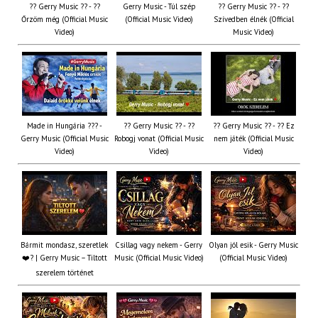
?? Gerry Music ?? - ??
Gerry Music - Túl szép
?? Gerry Music ?? - ??
Őrzöm még (Official Music
(Official Music Video)
Szívedben élnék (Official
Video)
Music Video)
Made in Hungária ??? -
?? Gerry Music ?? - ??
?? Gerry Music ?? - ?? Ez
Gerry Music (Official Music
Robogj vonat (Official Music
nem játék (Official Music
Video)
Video)
Video)
Bármit mondasz, szeretlek
Csillag vagy nekem - Gerry
Olyan jól esik - Gerry Music
❤️‍? | Gerry Music – Tiltott
Music (Official Music Video)
(Official Music Video)
szerelem történet