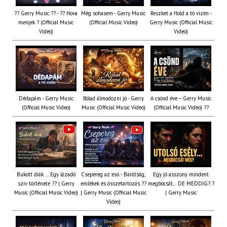
?? Gerry Music ?? - ?? Hova
Még sohasem - Gerry Music
Reszket a Hold a tó vizén -
menjek ? (Official Music
(Official Music Video)
Gerry Music (Official Music
Video)
Video)
Dédapám - Gerry Music
Rólad álmodozni jó - Gerry
A csönd éve – Gerry Music
(Official Music Video)
Music (Official Music Video)
(Official Music Video) ??
Bukott diák ... Egy lázadó
Csepereg az eső - Barátság,
Egy jó asszony mindent
szív története ?? | Gerry
emlékek és összetartozás ?️?
megbocsát… DE MEDDIG? ?
Music (Official Music Video)
| Gerry Music (Official Music
| Gerry Music
Video)