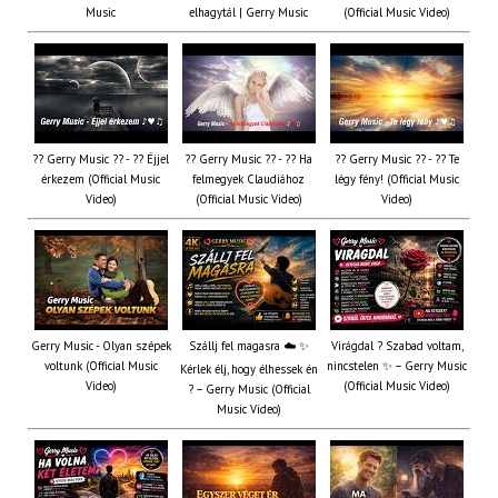
Music
elhagytál | Gerry Music
(Official Music Video)
?? Gerry Music ?? - ?? Éjjel
?? Gerry Music ?? - ?? Ha
?? Gerry Music ?? - ?? Te
érkezem (Official Music
felmegyek Claudiához
légy fény! (Official Music
Video)
(Official Music Video)
Video)
Gerry Music - Olyan szépek
Szállj fel magasra ☁️ ✨
Virágdal ? Szabad voltam,
voltunk (Official Music
nincstelen ✨ – Gerry Music
Kérlek élj, hogy élhessek én
Video)
(Official Music Video)
? – Gerry Music (Official
Music Video)