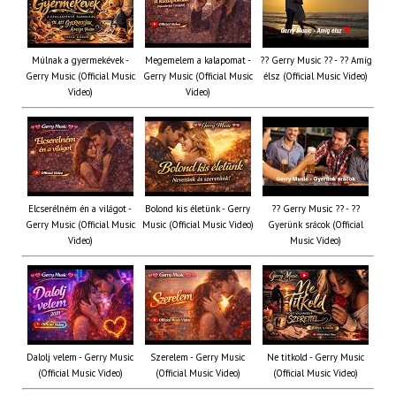
Múlnak a gyermekévek -
Megemelem a kalapomat -
?? Gerry Music ?? - ?? Amíg
Gerry Music (Official Music
Gerry Music (Official Music
élsz (Official Music Video)
Video)
Video)
Elcserélném én a világot -
Bolond kis életünk - Gerry
?? Gerry Music ?? - ??
Gerry Music (Official Music
Music (Official Music Video)
Gyerünk srácok (Official
Video)
Music Video)
Dalolj velem - Gerry Music
Szerelem - Gerry Music
Ne titkold - Gerry Music
(Official Music Video)
(Official Music Video)
(Official Music Video)