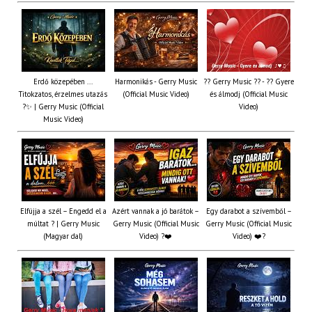
Erdő közepében ...
Harmonikás - Gerry Music
?? Gerry Music ?? - ?? Gyere
Titokzatos, érzelmes utazás
(Official Music Video)
és álmodj (Official Music
?✨ | Gerry Music (Official
Video)
Music Video)
Elfújja a szél – Engedd el a
Azért vannak a jó barátok –
Egy darabot a szívemből –
múltat ? | Gerry Music
Gerry Music (Official Music
Gerry Music (Official Music
(Magyar dal)
Video) ?❤️
Video) ❤️?