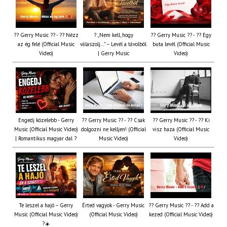
?? Gerry Music ?? - ?? Nézz
? „Nem kell, hogy
?? Gerry Music ?? - ?? Egy
az ég felé (Official Music
válaszolj…” – Levél a távolból
buta levél (Official Music
Video)
| Gerry Music
Video)
Engedj közelebb - Gerry
?? Gerry Music ?? - ?? Csak
?? Gerry Music ?? - ?? Ki
Music (Official Music Video)
dolgozni ne kelljen! (Official
visz haza (Official Music
| Romantikus magyar dal ?
Music Video)
Video)
Te leszel a hajó – Gerry
Érted vagyok - Gerry Music
?? Gerry Music ?? - ?? Add a
Music (Official Music Video)
(Official Music Video)
kezed (Official Music Video)
?☀️