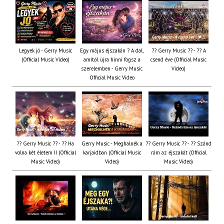
Legyek jó - Gerry Music
Egy május éjszakán ? A dal,
?? Gerry Music ?? - ?? A
(Official Music Video)
amitől újra hinni fogsz a
csend éve (Official Music
szerelemben - Gerry Music
Video)
Official Music Video
?? Gerry Music ?? - ?? Ha
Gerry Music - Meghalnék a
?? Gerry Music ?? - ?? Szánd
volna két életem II (Official
karjaidban (Official Music
rám az éjszakát (Official
Music Video)
Video)
Music Video)