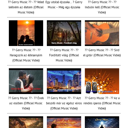
?? Gerry Music ?? - ?? Veled
Egy utolsó éjszaka… ? Gerry
?? Gerry Music ?? - ??
leélném az életem (Official
Music – Még egy éjszaka
Indulni kell (Official Music
Music Video)
Video)
?? Gerry Music ?? - ??
?? Gerry Music ?? - ??
?? Gerry Music ?? - ?? Sírd
Haragszik az édesanyám
Fordított világ (Official
el gitár (Official Music Video)
(Official Music Video)
Music Video)
?? Gerry Music ?? - ?? Ének
?? Gerry Music ?? - ?? Azt
?? Gerry Music ?? - ?? Az a
az esőben (Official Music
beszéli már az egész város
rendes iparos (Official Music
Video)
(Official Music Video)
Video)