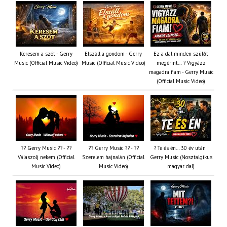
Keresem a szót - Gerry
Elszáll a gondom - Gerry
Ez a dal minden szülőt
Music (Official Music Video)
Music (Official Music Video)
megérint… ? Vigyázz
magadra fiam - Gerry Music
(Official Music Video)
?? Gerry Music ?? - ??
?? Gerry Music ?? - ??
? Te és én… 30 év után |
Válaszolj nekem (Official
Szerelem hajnalán (Official
Gerry Music (Nosztalgikus
Music Video)
Music Video)
magyar dal)