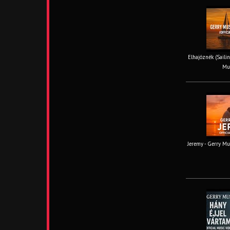
Elhajóznék (Sailin
Mus
Jeremy - Gerry Mus