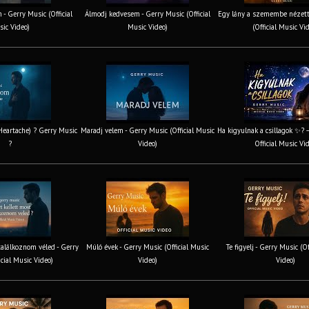
 - Gerry Music (Official
Álmodj kedvesem - Gerry Music (Official
Egy lány a szemembe nézett
ic Video)
Music Video)
(Official Music Vi
 Heartache) ? Gerry Music
Maradj velem - Gerry Music (Official Music
Ha kigyulnak a csillagok ✨? 
?
Video)
Official Music Vi
találkoznom véled - Gerry
Múló évek - Gerry Music (Official Music
Te figyelj - Gerry Music (O
icial Music Video)
Video)
Video)