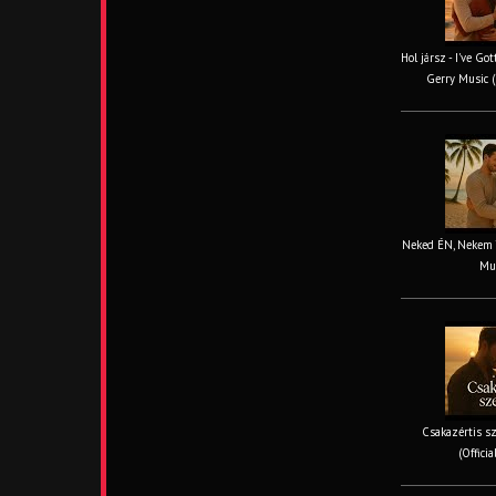
Hol jársz - I've Go
Gerry Music (
Neked ÉN, Nekem TE
Mus
Csakazértis sz
(Offici