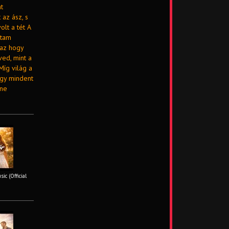
nt
 az ász, s
olt a tét A
jtam
 az hogy
ed, mint a
Míg világ a
hogy mindent
ene
ic (Official