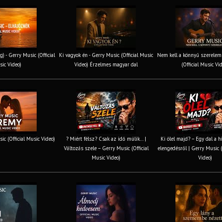
g) - Gerry Music (Official
Ki vagyok én - Gerry Music (Official Music
Nem kell a könnyű szerelem 
ic Video)
Video) Érzelmes magyar dal
(Official Music Vi
ic (Official Music Video)
? Miért félsz? Csak az idő múlik… |
Ki ölel majd? – Egy dal a h
Változás szele – Gerry Music (Official
elengedésről | Gerry Music (
Music Video)
Video)