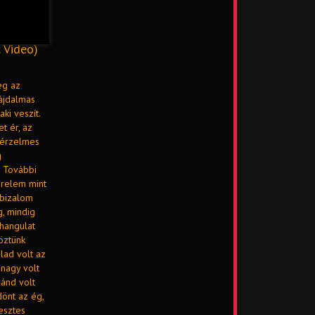
c Video)
eg az
fájdalmas
ki veszít.
t ér, az
z érzelmes
g
? További
erelem mint
 bizalom
, mindig
 hangulat
öztünk
lad volt az
 nagy volt
ánd volt
önt az ég,
esztes