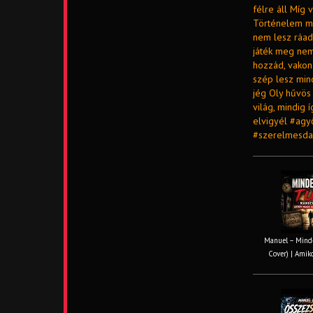
félre áll Míg 
Történelem már
nem lesz ráadá
játék meg nem 
hozzád, vakon
szép lesz min
jég Oly hűvös
világ, mindig 
elvigyél #agy
#szerelmesdal
Manuel – Minde
Cover) | Amiko