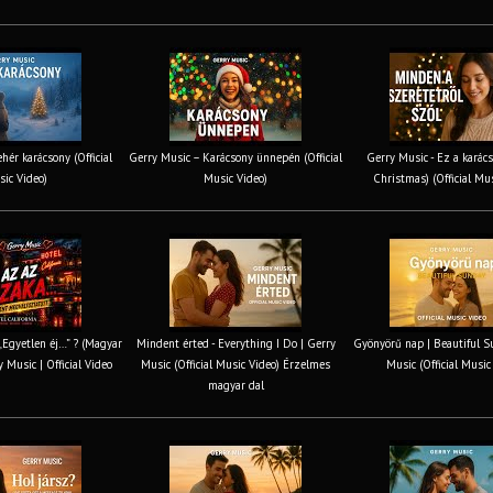
hér karácsony (Official
Gerry Music – Karácsony ünnepén (Official
Gerry Music - Ez a karács
ic Video)
Music Video)
Christmas) (Official Mu
 „Egyetlen éj…” ? (Magyar
Mindent érted - Everything I Do | Gerry
Gyönyörű nap | Beautiful S
y Music | Official Video
Music (Official Music Video) Érzelmes
Music (Official Music
magyar dal