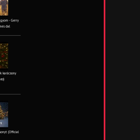
ágyom - Gerry
mes dal
k karácsony
deo)
onyt (Official