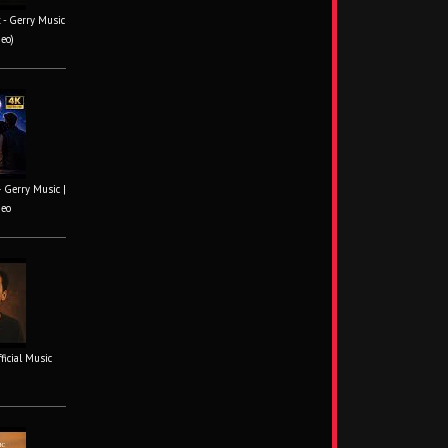
 - Gerry Music
deo)
– Gerry Music |
deo
fficial Music