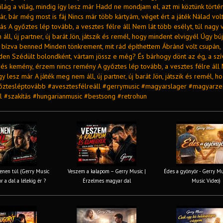
világ a világ, mindig így lesz már Hadd ne mondjam el, azt mi köztünk törté
, bár még most is fáj Nincs már több kártyám, véget ért a játék Nálad volt
s A győztes lép tovább, a vesztes félre áll Nem lát több esélyt, túl nagy v
áll, új partner, új barát Jön, játszik és remél, hogy mindent elvigyél Úgy bú
 bízva benned Minden tönkrement, mit rád építhettem Ábránd volt csupán,
den Szédült bolondként, vártam jössz e még? És bárhogy dönt az ég, a szív
 és kemény, érzem nincs remény A győztes lép tovább, a vesztes félre áll 
így lesz már A játék meg nem áll, új partner, új barát Jön, játszik és remél, 
őztesléptovább #avesztesfélreáll #gerrymusic #magyarslager #magyarz
 #szakítás #hungarianmusic #bestsong #retrohun
nen túl (Gerry Music
Veszem a kalapom – Gerry Music |
Édes a gyönyör - Gerry Mus
r a dal a lélekig ér ?
Érzelmes magyar dal
Music Video)