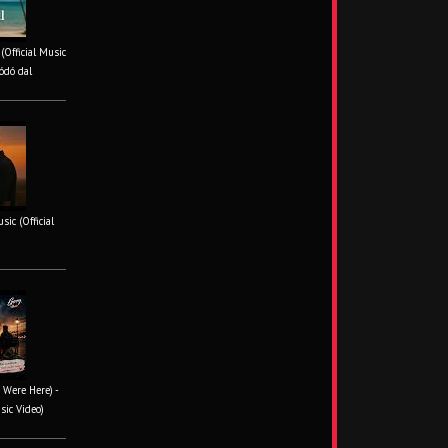
 (Official Music
ódó dal
ic (Official
 Were Here) -
sic Video)