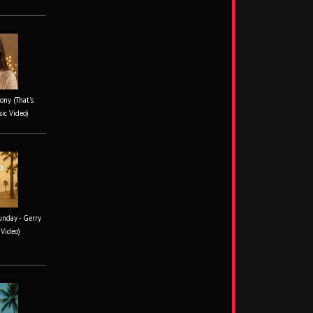
ony (That's
sic Video)
unday - Gerry
 Video)