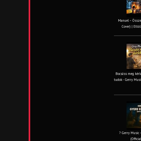
Manuel – Össze
Cover) | Ettől
Bocsáss meg kérle
tudok - Gerry Musi
? Gerry Music –
(Offici