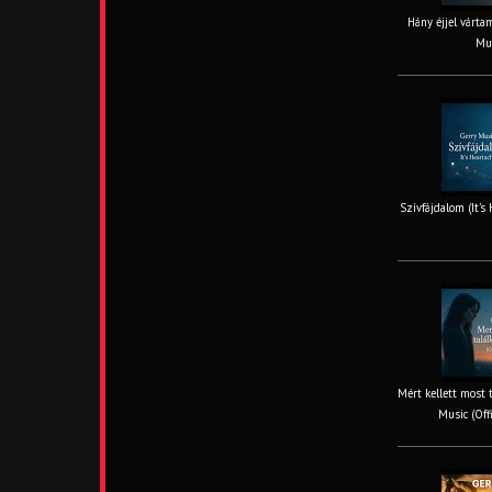
Hány éjjel vártam
Mus
Szívfájdalom (It’s
Mért kellett most 
Music (Off