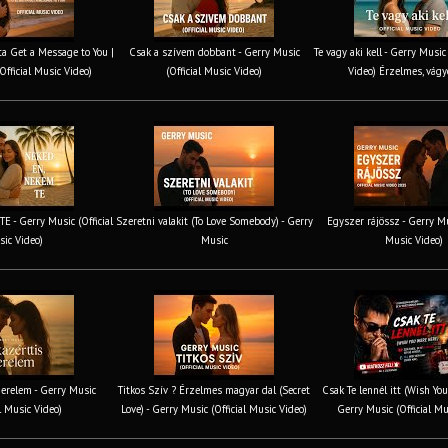
tta Get a Message to You |
Csak a szívem dobbant - Gerry Music
Te vagy aki kell - Gerry Music
Official Music Video)
(Official Music Video)
Video) Érzelmes, vágy
 - Gerry Music (Official
Szeretni valakit (To Love Somebody) - Gerry
Egyszer rájössz - Gerry Mus
ic Video)
Music
Music Video)
erelem - Gerry Music
Titkos Szív ? Érzelmes magyar dal (Secret
Csak Te lennél itt (Wish You
al Music Video)
Love) - Gerry Music (Official Music Video)
Gerry Music (Official Mu