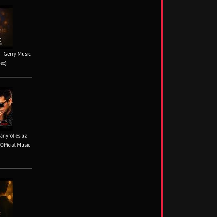
- Gerry Music
deo)
iányról és az
Official Music