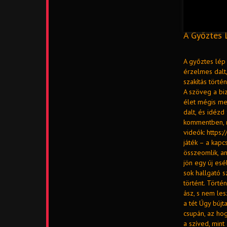
A Győztes L
A győztes lép 
érzelmes dalt,
szakítás törté
A szöveg a biz
élet mégis me
dalt, és idézd
kommentben, m
videók: https
játék – a kapc
összeomlik, a
jön egy új es
sok hallgató 
történt. Törté
ász, s nem les
a tét Úgy búj
csupán, az ho
a szíved, min