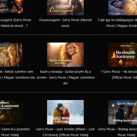
zsugorít (Gerry Music
Összezsugorít - Gerry Music (Manuel
Csak egy kis boldogságra v
 libabőrös leszel... ?
cover)
Music | Magyar érzel
k - Kettőt szeretni nem
Kacér a mosolya - Szőke lányért fáj a
? Gerry Music – Ha elmúli
c | Magyar szerelmes dal
szívem - Gerry Music | Magyar szerelmes
(Official Music Vi
dal
 Gyere el a jászolhoz
Gerry Music – Lesz minden (Wham – Last
Gerry Music – Boldog karács
al Music Video)
Christmas) (Official Music Video)
Music Video)