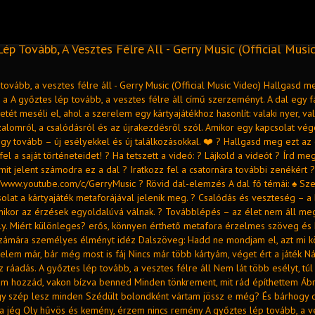
ép Tovább, A Vesztes Félre Áll - Gerry Music (Official Musi
tovább, a vesztes félre áll - Gerry Music (Official Music Video) Hallgasd m
 a A győztes lép tovább, a vesztes félre áll című szerzeményt. A dal egy 
netét meséli el, ahol a szerelem egy kártyajátékhoz hasonlít: valaki nyer, vala
alomról, a csalódásról és az újrakezdésről szól. Amikor egy kapcsolat vége
gy tovább – új esélyekkel és új találkozásokkal. ❤️ ? Hallgasd meg ezt a
 fel a saját történeteidet! ? Ha tetszett a videó: ? Lájkold a videót ? Írd me
it jelent számodra ez a dal ? Iratkozz fel a csatornára további zenékért 
://www.youtube.com/c/GerryMusic ? Rövid dal-elemzés A dal fő témái: ♠️ Sz
solat a kártyajáték metaforájával jelenik meg. ? Csalódás és veszteség – a
mikor az érzések egyoldalúvá válnak. ? Továbblépés – az élet nem áll meg
ély. Miért különleges? erős, könnyen érthető metafora érzelmes szöveg és
számára személyes élményt idéz Dalszöveg: Hadd ne mondjam el, azt mi k
nelem már, bár még most is fáj Nincs már több kártyám, véget ért a játék Ná
z ráadás. A győztes lép tovább, a vesztes félre áll Nem lát több esélyt, túl
tam hozzád, vakon bízva benned Minden tönkrement, mit rád építhettem Ábr
gy szép lesz minden Szédült bolondként vártam jössz e még? És bárhogy d
t a jég Oly hűvös és kemény, érzem nincs remény A győztes lép tovább, a v