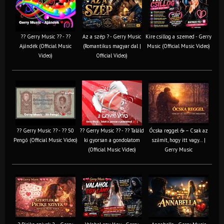
?? Gerry Music ?? - ??
Az a szép ? - Gerry Music
Kire csillog a szemed - Gerry
Ajándék (Official Music
(Romantikus magyar dal |
Music (Official Music Video)
Video)
Official Video)
?? Gerry Music ?? - ?? 50
?? Gerry Music ?? - ?? Találd
Ócska reggel ☕ – Csak az
Pengő (Official Music Video)
ki gyorsan a gondolatom
számít, hogy itt vagy… |
(Official Music Video)
Gerry Music