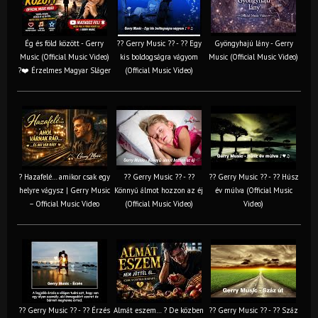
Ég és föld között - Gerry
?? Gerry Music ?? - ?? Egy
Gyöngyhajú lány - Gerry
Music (Official Music Video)
kis boldogságra vágyom
Music (Official Music Video)
?❤️ Érzelmes Magyar Sláger
(Official Music Video)
? Hazafelé… amikor csak egy
?? Gerry Music ?? - ??
?? Gerry Music ?? - ?? Húsz
helyre vágysz | Gerry Music
Könnyű álmot hozzon az éj
év múlva (Official Music
– Official Music Video
(Official Music Video)
Video)
?? Gerry Music ?? - ?? Érzés
Almát eszem… ? De közben
?? Gerry Music ?? - ?? Száz