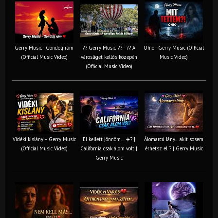
Gerry Music - Gondolj rám
?? Gerry Music ?? - ?? A
Ohio - Gerry Music (Official
(Official Music Video)
városliget kellős közepén
Music Video)
(Official Music Video)
Vidéki kislány – Gerry Music
El kellett jönnöm… ✈️? |
Álomarcú lány… akit sosem
(Official Music Video)
California csak álom volt |
érhetsz el ? | Gerry Music
Gerry Music