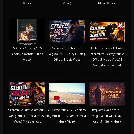
Video)
Video)
Music Video)
?? Gerry Music ?? - ??
Szeress úgy, ahogy itt
Életemben csak két nőt
Tábortűz (Official Music
vagyok ?✨ – Gerry Music |
szerettem - Gerry Music
Video)
Official Music Video
(Official Music Video) |
Megható magyar dal
Szeretni valakit valamiért –
?? Gerry Music ?? - ?? Nagy
Rég várok valakire ? –
Gerry Music (Official Music
baj van, hol a szívem (Official
Megtalálom valaha az
Video) ? Magyar dal
Music Video)
igazit? | Gerry Music