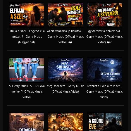
Elfújja a szél – Engedd el a
Azért vannak a jó barátok –
Egy darabot a szívemből –
múltat ? | Gerry Music
Gerry Music (Official Music
Gerry Music (Official Music
(Magyar dal)
Video) ?❤️
Video) ❤️?
?? Gerry Music ?? - ?? Hova
Még sohasem - Gerry Music
Reszket a Hold a tó vizén -
menjek ? (Official Music
(Official Music Video)
Gerry Music (Official Music
Video)
Video)