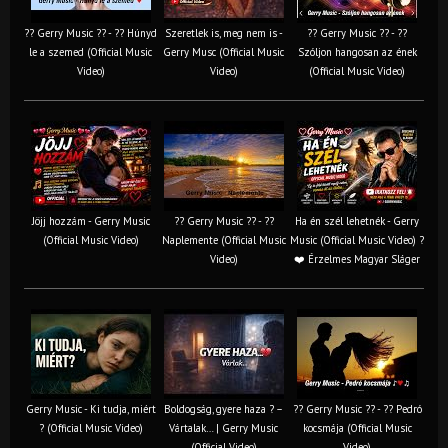
?? Gerry Music ?? - ?? Húnyd
Szeretlek is, meg nem is -
?? Gerry Music ?? - ??
le a szemed (Official Music
Gerry Musc (Official Music
Szóljon hangosan az ének
Video)
Video)
(Official Music Video)
Jöjj hozzám - Gerry Music
?? Gerry Music ?? - ??
Ha én szél lehetnék - Gerry
(Official Music Video)
Naplemente (Official Music
Music (Official Music Video) ?️
Video)
❤️ Érzelmes Magyar Sláger
Gerry Music - Ki tudja, miért
Boldogság, gyere haza ? –
?? Gerry Music ?? - ?? Pedró
? (Official Music Video)
Vártalak… | Gerry Music
kocsmája (Official Music
(Official Video)
Video)