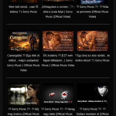
Nem kell másik… csak TE
„Otthagytam a szívem…” ? –
?? Gerry Music ?? - ?? Nika
kellesz ? | Gerry Music
Ahol a lusta folyó | Gerry
se perimeno (Official Music
Music (Official Video)
Video)
Csavargódal ?? (Egy élet út
Óh, kisleány ?? (EZT nem
? Egy lány az első sorból… és
nélkül… mégis szabadon)
fogod elfelejteni…) Gerry
örökre eltűnt ? | Gerry Music
Gerry Music | Official Music
Music | Official Music Video
Video
?? Gerry Music ?? - ?? Állj
?? Gerry Music ?? - ?? Harag
?? Gerry Music ?? - ??
meg kislány (Official Music
vagy béke (Official Music
Dalban mondom el (Official