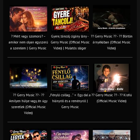
? Mért vagy szomorú? –
Gyere, táncolj cigány lány -
?? Gerry Music ?? - ?? Börtön
amikor nem olyan egyszerű
Gerry Music (Official Music
árnyékában (Official Music
a szerelem | Gerry Music
Video) | Mulatós sláger
Video)
?? Gerry Music ?? - ??
„Fénylő csillag…” ⭐ Egy dal a
?? Gerry Music ?? - ?? Kisfiú
Amilyen hülye vagy, én úgy
hiányról és a reményről |
(Official Music Video)
szeretlek (Official Music
Gerry Music
Video)