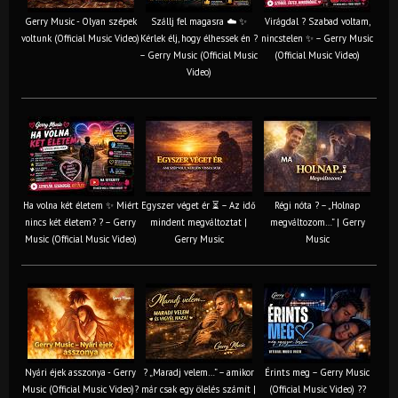
Gerry Music - Olyan szépek
Szállj fel magasra ☁️ ✨
Virágdal ? Szabad voltam,
voltunk (Official Music Video)
Kérlek élj, hogy élhessek én ?
nincstelen ✨ – Gerry Music
– Gerry Music (Official Music
(Official Music Video)
Video)
Ha volna két életem ✨ Miért
Egyszer véget ér ⏳ – Az idő
Régi nóta ? – „Holnap
nincs két életem? ? – Gerry
mindent megváltoztat |
megváltozom…” | Gerry
Music (Official Music Video)
Gerry Music
Music
Nyári éjek asszonya - Gerry
? „Maradj velem…” – amikor
Érints meg – Gerry Music
Music (Official Music Video)?
már csak egy ölelés számít |
(Official Music Video) ??