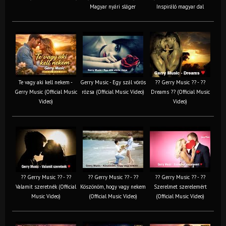
Magyar nyári sláger
Inspiráló magyar dal
Te vagy aki kell nekem -
Gerry Music - Egy szál vörös
?? Gerry Music ?? - ??
Gerry Music (Official Music
rózsa (Official Music Video)
Dreams ?? (Official Music
Video)
Video)
?? Gerry Music ?? - ??
?? Gerry Music ?? - ??
?? Gerry Music ?? - ??
Valamit szeretnék (Official
Köszönöm, hogy vagy nekem
Szerelmet szerelemért
Music Video)
(Official Music Video)
(Official Music Video)