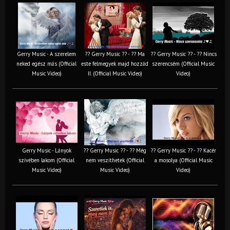
Gerry Music - A szerelem
?? Gerry Music ?? - ?? Ma
?? Gerry Music ?? - ?? Nincs
neked egész más (Official
este felmegyek majd hozzád
szerencsém (Official Music
Music Video)
II. (Official Music Video)
Video)
Gerry Music - Lányok
?? Gerry Music ?? - ?? Még
?? Gerry Music ?? - ?? Kacér
szívében lakom (Official
nem veszíthetek (Official
a mosolya (Official Music
Music Video)
Music Video)
Video)