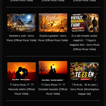
(Official Music Video)
(Official Music Video)
(Official Music Video)
Keresem a szót - Gerry
Elszáll a gondom - Gerry
Ez a dal minden szülőt
Music (Official Music Video)
Music (Official Music Video)
megérint… ? Vigyázz
magadra fiam - Gerry Music
(Official Music Video)
?? Gerry Music ?? - ??
?? Gerry Music ?? - ??
? Te és én… 30 év után |
Válaszolj nekem (Official
Szerelem hajnalán (Official
Gerry Music (Nosztalgikus
Music Video)
Music Video)
magyar dal)