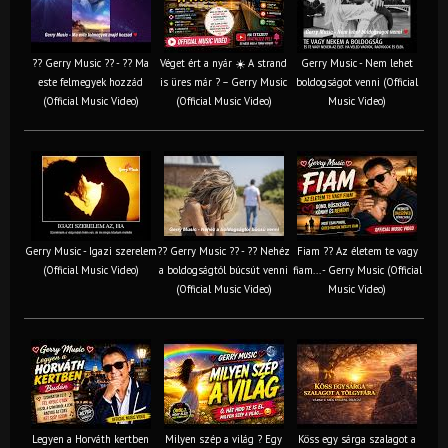
?? Gerry Music ?? - ?? Ma
Véget ért a nyár ☀️ A strand
Gerry Music - Nem lehet
este felmegyek hozzád
is üres már ? – Gerry Music
boldogságot venni (Official
(Official Music Video)
(Official Music Video)
Music Video)
Gerry Music - Igazi szerelem
?? Gerry Music ?? - ?? Nehéz
Fiam ?‍? Az életem te vagy
(Official Music Video)
a boldogságtól búcsút venni
fiam... - Gerry Music (Official
(Official Music Video)
Music Video)
Legyen a Horváth kertben
Milyen szép a világ ? Egy
Köss egy sárga szalagot a