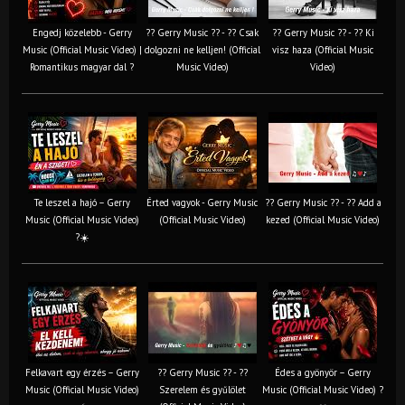
Engedj közelebb - Gerry
?? Gerry Music ?? - ?? Csak
?? Gerry Music ?? - ?? Ki
Music (Official Music Video) |
dolgozni ne kelljen! (Official
visz haza (Official Music
Romantikus magyar dal ?
Music Video)
Video)
Te leszel a hajó – Gerry
Érted vagyok - Gerry Music
?? Gerry Music ?? - ?? Add a
Music (Official Music Video)
(Official Music Video)
kezed (Official Music Video)
?☀️
Felkavart egy érzés – Gerry
?? Gerry Music ?? - ??
Édes a gyönyör – Gerry
Music (Official Music Video)
Szerelem és gyűlölet
Music (Official Music Video) ?