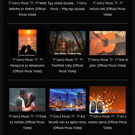
?? Gerry Music ?? - ?? Veled
Egy utolsó éjszaka… ? Gerry
?? Gerry Music ?? - ??
leélném az életem (Official
Music – Még egy éjszaka
Indulni kell (Official Music
Music Video)
Video)
?? Gerry Music ?? - ??
?? Gerry Music ?? - ??
?? Gerry Music ?? - ?? Sírd el
Haragszik az édesanyám
Fordított világ (Official
gitár (Official Music Video)
(Official Music Video)
Music Video)
?? Gerry Music ?? - ?? Ének
?? Gerry Music ?? - ?? Azt
?? Gerry Music ?? - ?? Az a
az esőben (Official Music
beszéli már az egész város
rendes iparos (Official Music
Video)
(Official Music Video)
Video)