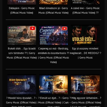
Dédapám - Gerry Music
Rólad álmodozni jó - Gerry
A csönd éve – Gerry Music
(Official Music Video)
Music (Official Music Video)
(Official Music Video) ??
Bukott diák ... Egy lázadó
Csepereg az eső - Barátság,
Egy jó asszony mindent
szív története ?? | Gerry
emlékek és összetartozás ?️?
megbocsát… DE MEDDIG? ?
Music (Official Music Video)
| Gerry Music (Official Music
| Gerry Music
Video)
? Mondd hány éjszakát… ? –
? Elmúlt az éjjel… ? – Gerry
? Még egyszer láthatnám… ?
Gerry Music (Official Video) |
Music (Official Video) | Csak
– Gerry Music (Official Video)
Nem értheti senki
álom voltál
| Csak egy szó… „szeretlek”