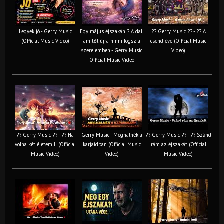
Legyek jó - Gerry Music
Egy május éjszakán ? A dal,
?? Gerry Music ?? - ?? A
(Official Music Video)
amitől újra hinni fogsz a
csend éve (Official Music
szerelemben - Gerry Music
Video)
Official Music Video
?? Gerry Music ?? - ?? Ha
Gerry Music - Meghalnék a
?? Gerry Music ?? - ?? Szánd
volna két életem II (Official
karjaidban (Official Music
rám az éjszakát (Official
Music Video)
Video)
Music Video)