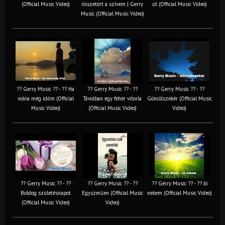
(Official Music Video)
összetört a szívem | Gerry
út (Official Music Video)
Music (Official Music Video)
?? Gerry Music ?? - ?? Ha
?? Gerry Music ?? - ??
?? Gerry Music ?? - ??
volna még időm (Official
Távolban egy fehér vitorla
Göncölszekér (Official Music
Music Video)
(Official Music Video)
Video)
?? Gerry Music ?? - ??
?? Gerry Music ?? - ??
?? Gerry Music ?? - ?? Jó
Boldog születésnapot
Egyszerűen (Official Music
nekem (Official Music Video)
(Official Music Video)
Video)