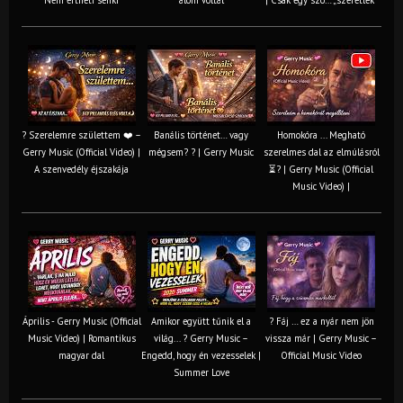
? Szerelemre születtem ❤️ –
Banális történet… vagy
Homokóra ... Megható
Gerry Music (Official Video) |
mégsem? ? | Gerry Music
szerelmes dal az elmúlásról
A szenvedély éjszakája
⏳? | Gerry Music (Official
Music Video) |
Április - Gerry Music (Official
Amikor együtt tűnik el a
? Fáj … ez a nyár nem jön
Music Video) | Romantikus
világ... ? Gerry Music –
vissza már | Gerry Music –
magyar dal
Engedd, hogy én vezesselek |
Official Music Video
Summer Love