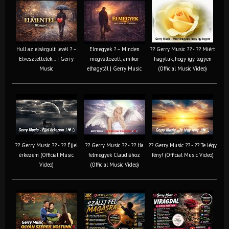
Hull az elsárgult levél ? –
Elmegyek ? – Minden
?? Gerry Music ?? - ?? Miért
Elvesztettelek… | Gerry
megváltozott, amikor
hagytuk, hogy így legyen
Music
elhagytál | Gerry Music
(Official Music Video)
?? Gerry Music ?? - ?? Éjjel
?? Gerry Music ?? - ?? Ha
?? Gerry Music ?? - ?? Te légy
érkezem (Official Music
felmegyek Claudiához
fény! (Official Music Video)
Video)
(Official Music Video)