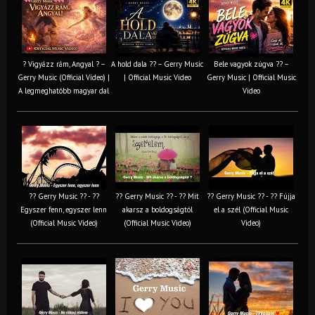
? Vigyázz rám, Angyal ? –
A hold dala ?? – Gerry Music
Bele vagyok zúgva ?? –
Gerry Music (Official Video) |
| Official Music Video
Gerry Music | Official Music
A legmeghatóbb magyar dal
Video
?? Gerry Music ?? - ??
?? Gerry Music ?? - ?? Mit
?? Gerry Music ?? - ?? Fújja
Egyszer fenn, egyszer lenn
akarsz a boldogságtól
el a szél (Official Music
(Official Music Video)
(Official Music Video)
Video)