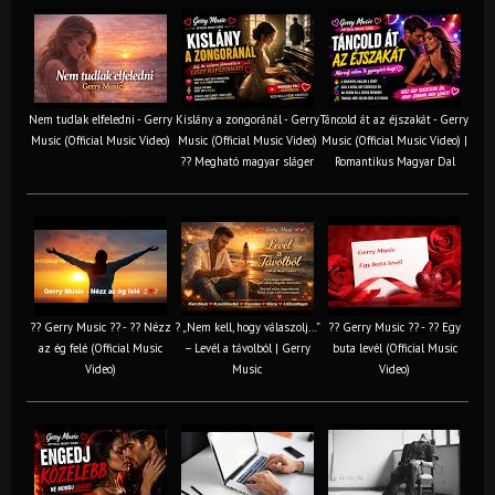
Nem tudlak elfeledni - Gerry
Kislány a zongoránál - Gerry
Táncold át az éjszakát - Gerry
Music (Official Music Video)
Music (Official Music Video)
Music (Official Music Video) |
?? Megható magyar sláger
Romantikus Magyar Dal
?? Gerry Music ?? - ?? Nézz
? „Nem kell, hogy válaszolj…”
?? Gerry Music ?? - ?? Egy
az ég felé (Official Music
– Levél a távolból | Gerry
buta levél (Official Music
Video)
Music
Video)