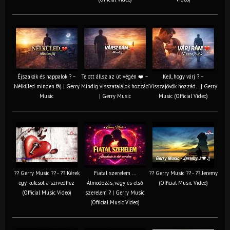
Éjszakák és nappalok ? –
Te ott állsz az út végén ❤️ –
Kell, hogy várj ? –
Nélküled minden fáj | Gerry
Mindig visszatalálok hozzád
Visszajövök hozzád… | Gerry
Music
| Gerry Music
Music (Official Video)
?? Gerry Music ?? - ?? Kérek
Fiatal szerelem ...
?? Gerry Music ?? - ?? Jeremy
egy kulcsot a szívedhez
Álmodozás, vágy és első
(Official Music Video)
(Official Music Video)
szerelem ? | Gerry Music
(Official Music Video)