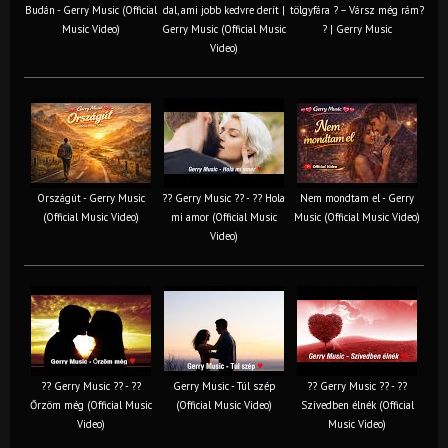
Budán - Gerry Music (Official
dal, ami jobb kedvre derít |
tölgyfára ?️ – Vársz még rám?
Music Video)
Gerry Music (Official Music
? | Gerry Music
Video)
Országút - Gerry Music
?? Gerry Music ?? - ?? Hola
Nem mondtam el - Gerry
(Official Music Video)
mi amor (Official Music
Music (Official Music Video)
Video)
?? Gerry Music ?? - ??
Gerry Music - Túl szép
?? Gerry Music ?? - ??
Őrzöm még (Official Music
(Official Music Video)
Szívedben élnék (Official
Video)
Music Video)