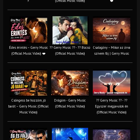
⚡
(Official Music Video)
❤️
Édes érintés – Gerry Music
?? Gerry Music ?? - ?? Búcsú
Csalogány – Mikor az árva
(Official Music Video) ❤️
(Official Music Video)
szívem fáj | Gerry Music
Csöngess be hozzám, jó
Drágám - Gerry Music
?? Gerry Music ?? - ??
barát – Gerry Music (Official
(Official Music Video)
Egyszer megjavulok én
Music Video)
(Official Music Video)