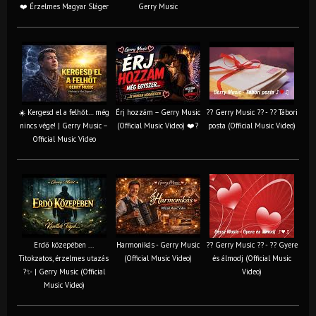
❤️ Érzelmes Magyar Sláger
Gerry Music
☀️ Kergesd el a felhőt… még
Érj hozzám – Gerry Music
?? Gerry Music ?? - ?? Tábori
nincs vége! | Gerry Music –
(Official Music Video) ❤️?
posta (Official Music Video)
Official Music Video
Erdő közepében ...
Harmonikás - Gerry Music
?? Gerry Music ?? - ?? Gyere
Titokzatos, érzelmes utazás
(Official Music Video)
és álmodj (Official Music
?✨ | Gerry Music (Official
Video)
Music Video)