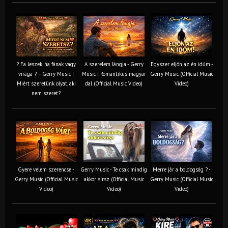
? Fa leszek, ha fának vagy
A szerelem lángja - Gerry
Egyszer eljön az én időm -
virága ? – Gerry Music |
Music | Romantikus magyar
Gerry Music (Official Music
Miért szeretünk olyat, aki
dal (Official Music Video)
Video)
nem szeret?
Gyere velem szerencse -
Gerry Music - Te csak mindig
Merre jár a boldogság ? -
Gerry Music (Official Music
akkor sírsz (Official Music
Gerry Music (Official Music
Video)
Video)
Video)