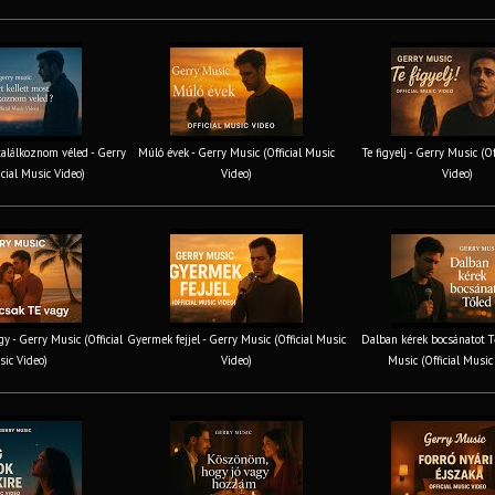
találkoznom véled - Gerry
Múló évek - Gerry Music (Official Music
Te figyelj - Gerry Music (O
icial Music Video)
Video)
Video)
y - Gerry Music (Official
Gyermek fejjel - Gerry Music (Official Music
Dalban kérek bocsánatot T
ic Video)
Video)
Music (Official Music