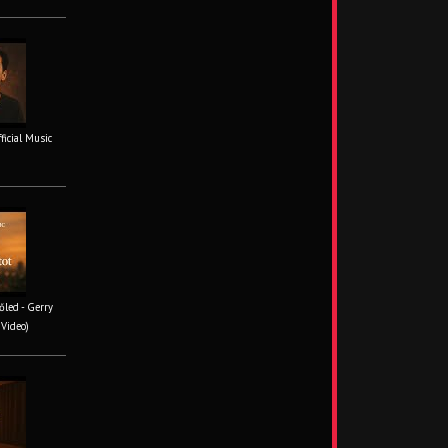
fficial Music
őled - Gerry
 Video)