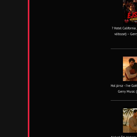
? Hotel California
változat) – Gerr
Hol jársz - I've Go
Gerry Music (