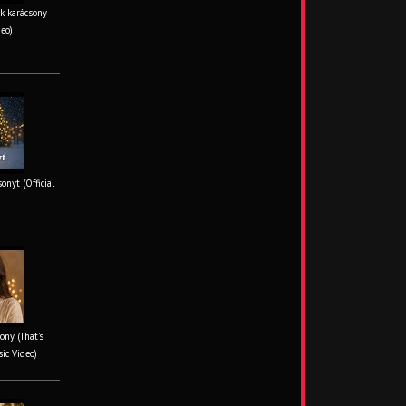
k karácsony
deo)
onyt (Official
ony (That's
sic Video)