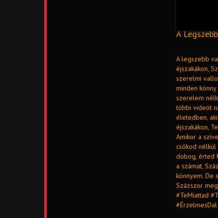
A Legszebb
A legszebb va
éjszakákon, S
szerelmi vallo
minden könny a
szerelem nélkü
többi videót 
életedben, ak
éjszakákon, T
Amikor a szív
csókod nélkül
dobog, érted 
a számat, Szá
könnyem. De s
Százszor megs
#TeMiattad #
#ÉrzelmesDal