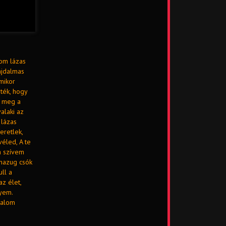
zom lázas
ájdalmas
mikor
ték, hogy
d meg a
alaki az
 lázas
eretlek,
éled, A te
a szívem
 hazug csók
ll a
z élet,
yem.
dalom