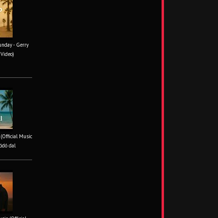
unday - Gerry
 Video)
 (Official Music
ódó dal