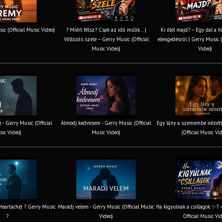
ic (Official Music Video)
? Miért félsz? Csak az idő múlik… |
Ki ölel majd? – Egy dal a h
Változás szele – Gerry Music (Official
elengedésről | Gerry Music (
Music Video)
Video)
 - Gerry Music (Official
Álmodj kedvesem - Gerry Music (Official
Egy lány a szemembe nézett
ic Video)
Music Video)
(Official Music Vi
 Heartache) ? Gerry Music
Maradj velem - Gerry Music (Official Music
Ha kigyulnak a csillagok ✨? 
?
Video)
Official Music Vi