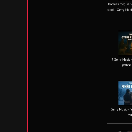
Bocsáss meg kérle
tudok - Gerry Musi
? Gerry Music –
(Offici
Gerry Music - Fe
Mus