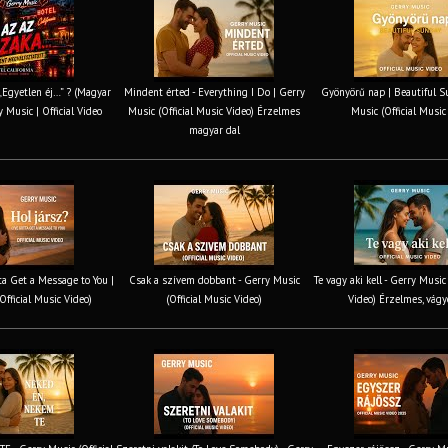
 „Egyetlen éj…” ? (Magyar
Mindent érted - Everything I Do | Gerry
Gyönyörű nap | Beautiful S
y Music | Official Video
Music (Official Music Video) Érzelmes
Music (Official Music
magyar dal
tta Get a Message to You |
Csak a szívem dobbant - Gerry Music
Te vagy aki kell - Gerry Music
Official Music Video)
(Official Music Video)
Video) Érzelmes, vágy