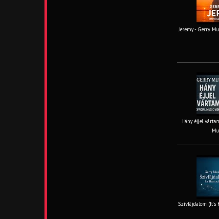
Jeremy - Gerry Mus
Hány éjjel vártam
Mus
Szívfájdalom (It’s