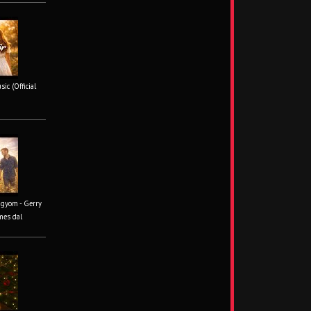
ic (Official
ágyom - Gerry
mes dal