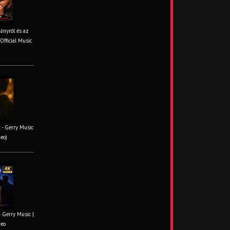
iányról és az
Official Music
 - Gerry Music
deo)
– Gerry Music |
deo