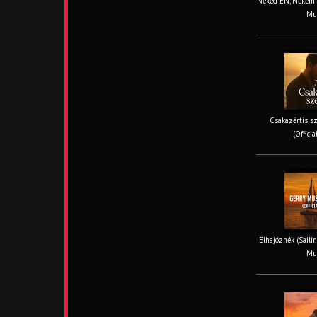
Neked ÉN, Nekem TE
Mus
Csakazértis sz
(Offici
Elhajóznék (Sailin
Mus