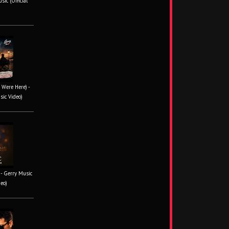
ic (Official
 Were Here) -
sic Video)
- Gerry Music
deo)