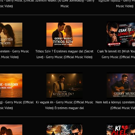
 - Gerry Music (Official
Szeretni valakit (To Love Somebody) - Gerry
Egyszer rájössz - Gerry Mus
ic Video)
Music
Music Video)
erelem - Gerry Music
Titkos Szív ? Érzelmes magyar dal (Secret
Csak Te lennél itt (Wish You
al Music Video)
Love) - Gerry Music (Official Music Video)
Gerry Music (Official Mu
g) - Gerry Music (Official
Ki vagyok én - Gerry Music (Official Music
Nem kell a könnyű szerelem 
ic Video)
Video) Érzelmes magyar dal
(Official Music Vi