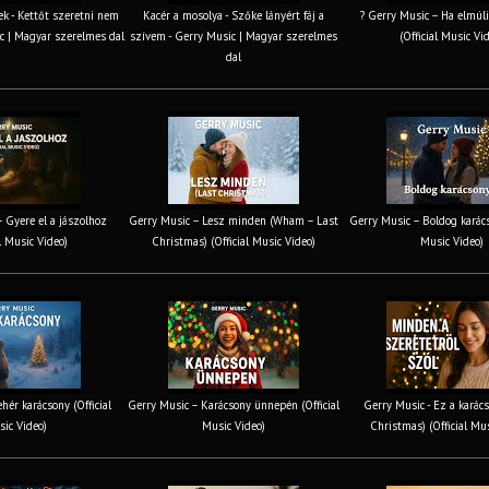
k - Kettőt szeretni nem
Kacér a mosolya - Szőke lányért fáj a
? Gerry Music – Ha elmúli
c | Magyar szerelmes dal
szívem - Gerry Music | Magyar szerelmes
(Official Music Vi
dal
 Gyere el a jászolhoz
Gerry Music – Lesz minden (Wham – Last
Gerry Music – Boldog karács
al Music Video)
Christmas) (Official Music Video)
Music Video)
hér karácsony (Official
Gerry Music – Karácsony ünnepén (Official
Gerry Music - Ez a karács
ic Video)
Music Video)
Christmas) (Official Mu