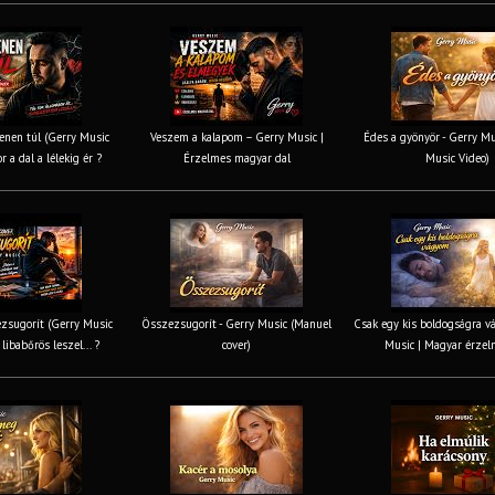
nen túl (Gerry Music
Veszem a kalapom – Gerry Music |
Édes a gyönyör - Gerry Mus
r a dal a lélekig ér ?
Érzelmes magyar dal
Music Video)
zsugorít (Gerry Music
Összezsugorít - Gerry Music (Manuel
Csak egy kis boldogságra v
 libabőrös leszel... ?
cover)
Music | Magyar érzel