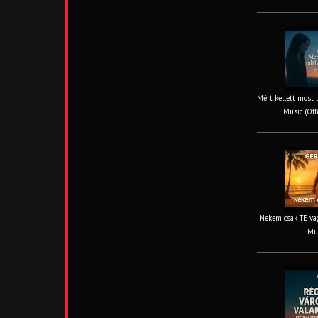
Mért kellett most 
Music (Off
Nekem csak TE vag
Mus