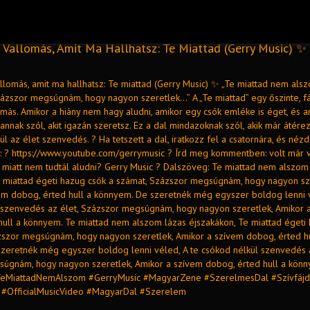
 Vallomás, Amit Ma Hallhatsz: Te Miattad (Gerry Music) ✨
llomás, amit ma hallhatsz: Te miattad (Gerry Music) ✨ „Te miattad nem als
zázszor megsúgnám, hogy nagyon szeretlek…” A „Te miattad” egy őszinte, f
más. Amikor a hiány nem hagy aludni, amikor egy csók emléke is éget, és a
nnak szól, akit igazán szeretsz. Ez a dal mindazoknak szól, akik már átérez
l az élet szenvedés. ? Ha tetszett a dal, iratkozz fel a csatornára, és néz
is: ? https://www.youtube.com/gerrymusic ? Írd meg kommentben: volt már v
i miatt nem tudtál aludni? Gerry Music ? Dalszöveg: Te miattad nem alszom
e miattad égeti hazug csók a számat, Százszor megsúgnám, hogy nagyon sz
em dobog, érted hull a könnyem. De szeretnék még egyszer boldog lenni v
 szenvedés az élet, Százszor megsúgnám, hogy nagyon szeretlek, Amikor 
hull a könnyem. Te miattad nem alszom lázas éjszakákon, Te miattad égeti
zszor megsúgnám, hogy nagyon szeretlek, Amikor a szívem dobog, érted hu
zeretnék még egyszer boldog lenni véled, A te csókod nélkül szenvedés a
úgnám, hogy nagyon szeretlek, Amikor a szívem dobog, érted hull a könn
TeMiattadNemAlszom #GerryMusic #MagyarZene #SzerelmesDal #Szívfáj
 #OfficialMusicVideo #MagyarDal #Szerelem