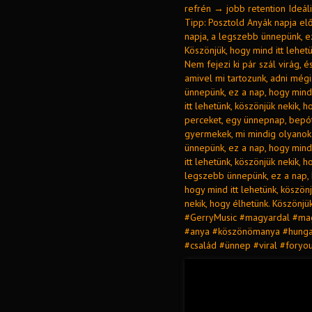
refrén → jobb retention Ideál
Tipp: Posztold Anyák napja elő
napja, a legszebb ünnepünk, e
Köszönjük, hogy mind itt lehetü
Nem fejezi ki pár szál virág, 
amivel mi tartozunk, adni mégi
ünnepünk, ez a nap, hogy min
itt lehetünk, köszönjük nekik, 
perceket, egy ünnepnap, bepót
gyermekek, mi mindig olyanok
ünnepünk, ez a nap, hogy min
itt lehetünk, köszönjük nekik, 
legszebb ünnepünk, ez a nap,
hogy mind itt lehetünk, köszön
nekik, hogy élhetünk. Köszönjü
#GerryMusic #magyardal #ma
#anya #köszönömanya #hungar
#család #ünnep #viral #foryo