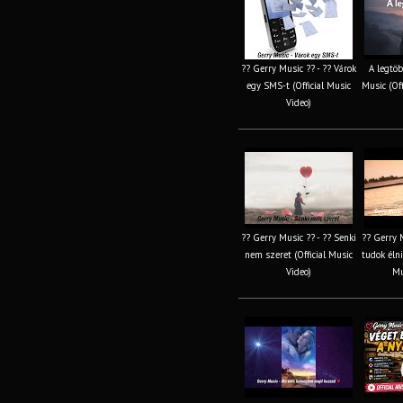
?? Gerry Music ?? - ?? Várok
A legtöb
egy SMS-t (Official Music
Music (Off
Video)
?? Gerry Music ?? - ?? Senki
?? Gerry 
nem szeret (Official Music
tudok élni
Video)
Mu