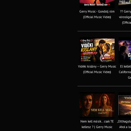
Gerry Music - Gondolj rám
?? Gerry
(Official Music Video)
városlig
(Offici
Vidéki kislány – Gerry Music
El kelle
(Official Music Video)
Californi
Ge
Nem kell másik… csak TE
„Otthagyt
kellesz ? | Gerry Music
Ahol a lu