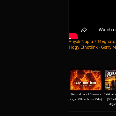
Anyák Napja ? Megható 
Hogy Élhetünk - Gerry Mu
Gerry Music - A Szerelem
Balatoni n
lángja (Official Music Video)
(Officia
Magyar