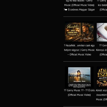
Ég és föld között - Gerry
?? Gerry 
Music (Official Music Video)
kis bol
?❤️ Érzelmes Magyar Sláger
(Offici
? Hazafelé… amikor csak egy
?? Gerr
helyre vágysz | Gerry Music
Könnyű ál
– Official Music Video
(Offici
?? Gerry Music ?? - ?? Érzés
Almát es
(Official Music Video)
összetört
Music (Off