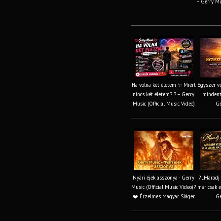
– Gerry Mu
Ha volna két életem ✨ Miért
Egyszer vé
nincs két életem? ? – Gerry
mindent
Music (Official Music Video)
Ge
Nyári éjek asszonya - Gerry
? „Maradj
Music (Official Music Video)?
már csak e
❤️ Érzelmes Magyar Sláger
Ge