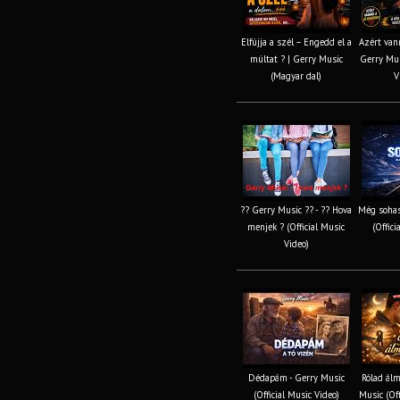
Elfújja a szél – Engedd el a
Azért van
múltat ? | Gerry Music
Gerry Mus
(Magyar dal)
V
?? Gerry Music ?? - ?? Hova
Még sohas
menjek ? (Official Music
(Offici
Video)
Dédapám - Gerry Music
Rólad álm
(Official Music Video)
Music (Off