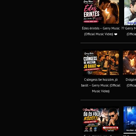
Édes érintés – Gerry Music
?? Gerry M
(Official Music Video) ❤️
(Offici
Csöngess be hozzám, jó
Drágám
barát – Gerry Music (Official
(Offici
Music Video)