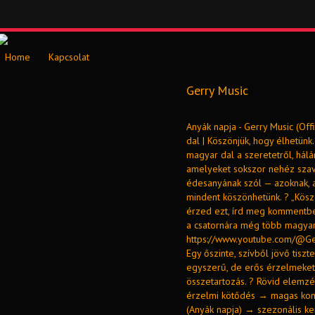
Home
Kapcsolat
Gerry Music
Anyák napja - Gerry Music (Off
dal | Köszönjük, hogy élhetünk
magyar dal a szeretetről, hálá
amelyeket sokszor nehéz szav
édesanyának szól — azoknak, ak
mindent köszönhetünk. ? „Köszö
érzed ezt, írd meg kommentbe
a csatornára még több magyar 
https://www.youtube.com/@Ger
Egy őszinte, szívből jövő tiszt
egyszerű, de erős érzelmeket k
összetartozás. ? Rövid elemz
érzelmi kötődés → magas kom
(Anyák napja) → szezonális k