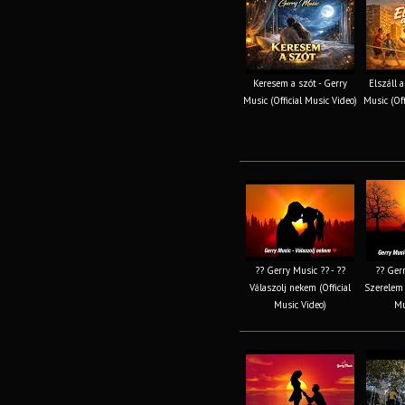
Keresem a szót - Gerry
Elszáll 
Music (Official Music Video)
Music (Off
?? Gerry Music ?? - ??
?? Gerr
Válaszolj nekem (Official
Szerelem 
Music Video)
Mu