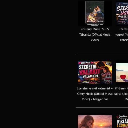
?? Gerry Music ?? - ??
Szeress
Tábortűz (Official Music
vagyok ?✨
Video)
Offici
Szeretni valakit valamiért –
?? Gerry 
Gerry Music (Official Music
baj van, ho
Video) ? Magyar dal
Mu