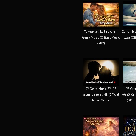
Te vagy aki kell nekem -
Gerry Musi
Gerry Music (Official Music
rózsa (Off
Video)
?? Gerry Music ?? - ??
?? Gerr
Valamit szeretnék (Official
Köszönöm,
Music Video)
(Offici