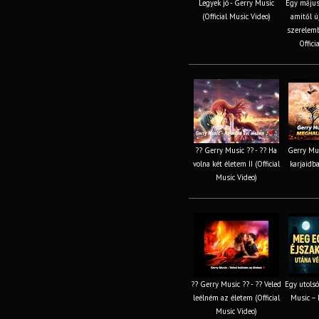
Legyek jó - Gerry Music
Egy május
(Official Music Video)
amitől ú
szerelemb
Offici
?? Gerry Music ?? - ?? Ha
Gerry Mus
volna két életem II (Official
karjaidba
Music Video)
?? Gerry Music ?? - ?? Veled
Egy utolsó
leélném az életem (Official
Music – 
Music Video)