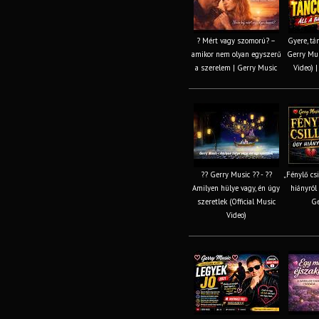
? Mért vagy szomorú? –
Gyere, tán
amikor nem olyan egyszerű
Gerry Mus
a szerelem | Gerry Music
Video) 
?? Gerry Music ?? - ??
„Fénylő cs
Amilyen hülye vagy, én úgy
hiányról
szeretlek (Official Music
Ge
Video)