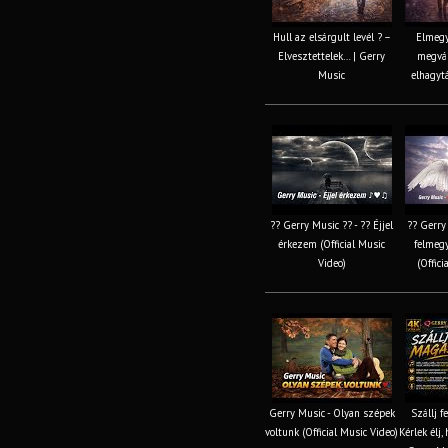
Hull az elsárgult levél ? –
Elmegy
Elvesztettelek… | Gerry
megvál
Music
elhagyt
?? Gerry Music ?? - ?? Éjjel
?? Gerry
érkezem (Official Music
felmeg
Video)
(Offici
Gerry Music - Olyan szépek
Szállj 
voltunk (Official Music Video)
Kérlek élj,