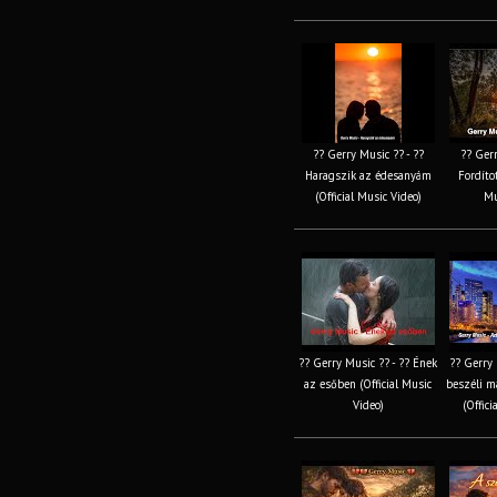
?? Gerry Music ?? - ??
?? Gerr
Haragszik az édesanyám
Fordítot
(Official Music Video)
Mu
?? Gerry Music ?? - ?? Ének
?? Gerry 
az esőben (Official Music
beszéli m
Video)
(Offici