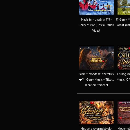
Made in Hungária ??? -
?? Gerry M
Gerry Music (Official Music
vonat (Off
Video)
Bármit mondasz, szeretlek
Csillag v
❤️‍? | Gerry Music – Tiltott
Music (Off
szerelem történet
Múlnak a gyermekévek -
Megemele