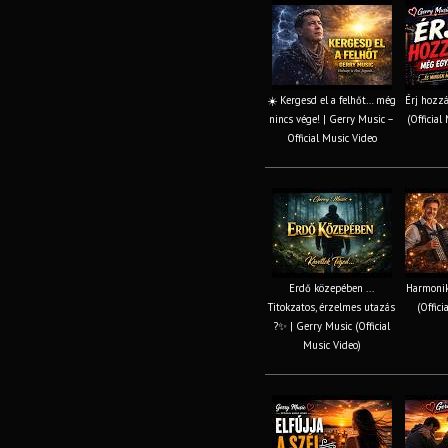
☀️ Kergesd el a felhőt… még
Érj hozz
nincs vége! | Gerry Music –
(Official
Official Music Video
Erdő közepében ...
Harmonik
Titokzatos, érzelmes utazás
(Offici
?✨ | Gerry Music (Official
Music Video)