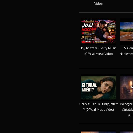
Video)
Jöjj hozzám - Gerry Music
?? Gerr
(Official Music Video)
Naplement
Gerry Music - Ki tudja, miért
Boldogság
? (Official Music Video)
Vártalak
(Off