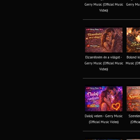
Gerry Music (Official Music
Gerry Mus
Video)
Elcserélném én a világot -
Bolond ki
Gerry Music (Official Music
Music (Off
Video)
Dalolj velem - Gerry Music
Szerele
(Official Music Video)
(Offici