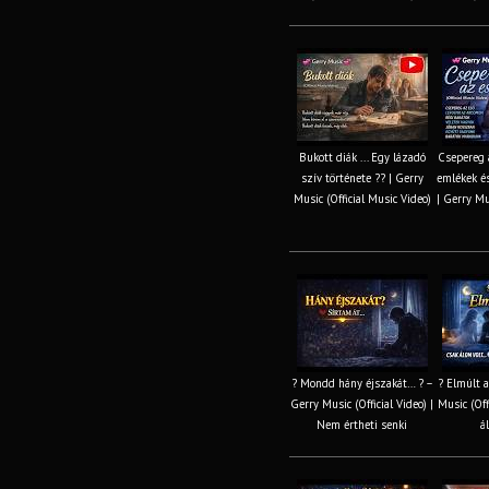
Bukott diák ... Egy lázadó
Csepereg 
szív története ?? | Gerry
emlékek és
Music (Official Music Video)
| Gerry Mu
? Mondd hány éjszakát… ? –
? Elmúlt a
Gerry Music (Official Video) |
Music (Off
Nem értheti senki
á