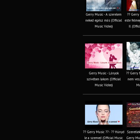
Gerry Music - A szerelem
?? Gerry
neked egész más (Official
este felm
Music Video)
II. (Off
Gerry Music - Lányok
?? Gerry 
szívében lakom (Official
nem vesz
Music Video)
Mu
?? Gerry Music ?? - ?? Húnyd
Szeretlek
le a szemed (Official Music
Gerry Mus