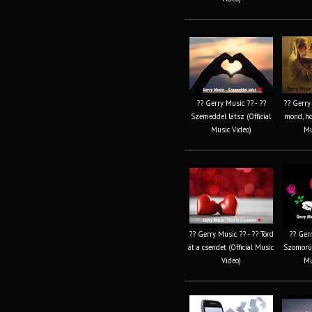
?? Gerry Music ?? - ??
?? Gerry
Szemeddel látsz (Official
mond, ho
Music Video)
Mu
?? Gerry Music ?? - ?? Törd
?? Gerr
át a csendet (Official Music
Szomorú 
Video)
Mu