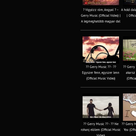
? Vigyázz rám, Angyal ? –
A hold dal
Gerry Music (Official Video) |
| Offic
A legmeghatóbb magyar dal
?? Gerry Music ?? - ??
?? Gerry 
Egyszer fenn, egyszer lenn
akarsz 
(Official Music Video)
(Offici
?? Gerry Music ?? - ?? Ne
?? Gerry M
rohanj előlem (Official Music
You (Offi
Video)