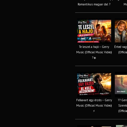
Romantikus magyar dal ?
Mu
Te leszel a hajó – Gerry
Érted vag
Music (Official Music Video)
(Offici
?☀️
Felkavart egy érzés – Gerry
?? Gerr
Music (Official Music Video)
Szerel
⚡
(Offici