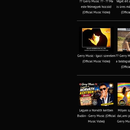
?? Gerry Music ?? - ?? Ma
Véget ért 
este felmegyek hozzád
is üres m
(Official Music Video)
(Offici
Gerry Music - Igazi szerelem
?? Gerry M
(Official Music Video)
a boldogsá
(Offici
Legyen a Horváth kertben
Milyen s
Budán - Gerry Music (Official
dal, ami j
Music Video)
Gerry Mus