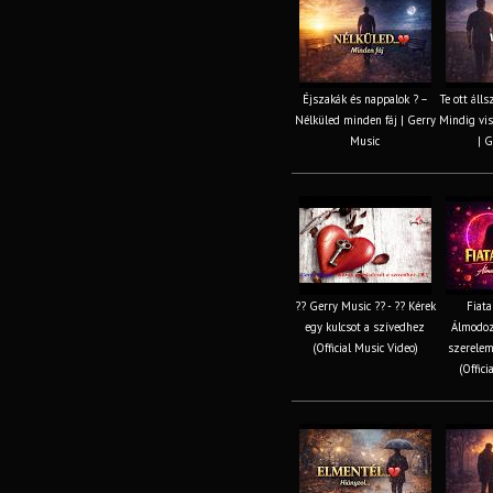
Éjszakák és nappalok ? –
Te ott áll
Nélküled minden fáj | Gerry
Mindig vis
Music
| G
?? Gerry Music ?? - ?? Kérek
Fiata
egy kulcsot a szívedhez
Álmodozá
(Official Music Video)
szerelem
(Offici