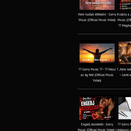
Nem tudlak elfeledni - Gerry
Kislány a 
Music (Official Music Video)
Music (Off
?? Megha
?? Gerry Music ?? - ?? Nézz
? „Nem kel
az ég felé (Official Music
– Levél a
Video)
Engedj közelebb - Gerry
?? Gerry 
Music (Official Music Video) |
dolgozni ne