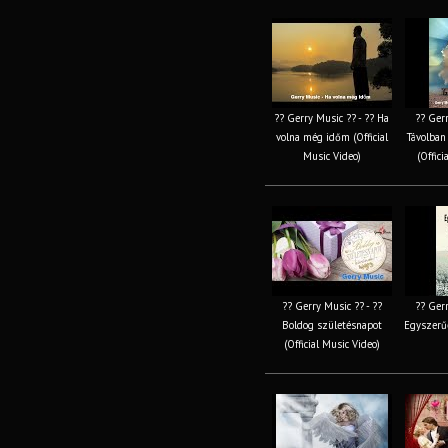
?? Gerry Music ?? - ?? Ha
?? Gerr
volna még időm (Official
Távolban 
Music Video)
(Offici
?? Gerry Music ?? - ??
?? Gerr
Boldog születésnapot
Egyszerűe
(Official Music Video)