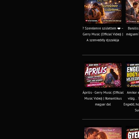
? Szerelemre születtem ❤️ –
Banális
Gerry Music (Official Video) |
mégsem? 
A szenvedély éjszakája
Április - Gerry Music (Official
Amikor e
Music Video) | Romantikus
világ...
magyar dal
Engedd, ho
Su