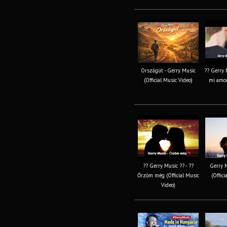
Országút - Gerry Music
?? Gerry 
(Official Music Video)
mi amor
?? Gerry Music ?? - ??
Gerry M
Őrzöm még (Official Music
(Offici
Video)