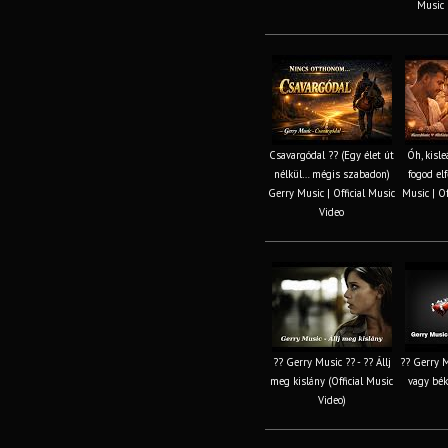
Music (
Csavargódal ?? (Egy élet út
Óh, kisl
nélkül… mégis szabadon)
fogod el
Gerry Music | Official Music
Music | Of
Video
?? Gerry Music ?? - ?? Állj
?? Gerry M
meg kislány (Official Music
vagy bék
Video)