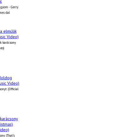
ágyom - Gerry
mes dal
k karácsony
deo)
onyt (Official
ony (That's