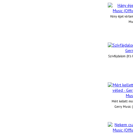
Hány éjjel vártam
Mus
Szívfájdalom (It’s
Mért kellett mo
Gerry Music (