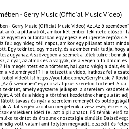
mében - Gerry Music (Official Music Video)
en - Gerry Music (Official Music Video) Az „Az ő szemében”
l arról a pillanatról, amikor két ember tekintete először t
az egyetlen pillantásban egy egész élet ígérete rejtőzik. A
z fel: egy hideg téli napot, amikor egy pillanat alatt mind
t. Egy tekintet, egy mosoly, és az ember már tudja, hogy a
esz ugyanaz. A szövegben a szemek a lélek tükrei: bennük j
z, a nyár, az álmok és a vágyak, de a végén a fájdalom és 
 ? Ha megérintett ez a történet, hallgasd végig a dalt, és 
 a véleményed! ? Ha tetszett a videó, iratkozz fel a csat
többi videót is! https://youtube.com/c/GerryMusic ? Rövid
„Az ő szemében” egy nosztalgikus szerelmi történet. A dal
tekintet, amely egyszerre jelképezi a szerelem kezdetét é
yát. A tél és a hideg a történet kezdetének hangulatát adj
látott tavasz és nyár a szerelem reményét és boldogságá
ják. A dal végén azonban megjelenik a veszteség érzése is,
sak emlékként idézi fel azt a pillanatot. Fő témák: első t
mléke tekintet és érzelmek nosztalgia elmúlás Dalszöveg:
indig volt valami ami folyton megvadít, elszédít és felpe