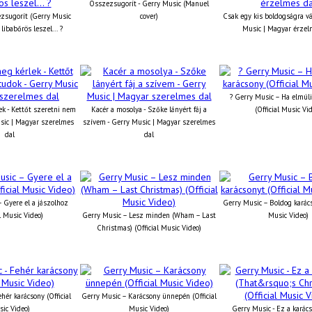
Összezsugorít - Gerry Music (Manuel
zsugorít (Gerry Music
cover)
Csak egy kis boldogságra v
 libabőrös leszel... ?
Music | Magyar érzel
? Gerry Music – Ha elmúli
k - Kettőt szeretni nem
Kacér a mosolya - Szőke lányért fáj a
(Official Music Vi
sic | Magyar szerelmes
szívem - Gerry Music | Magyar szerelmes
dal
dal
 Gyere el a jászolhoz
Gerry Music – Boldog karács
al Music Video)
Gerry Music – Lesz minden (Wham – Last
Music Video)
Christmas) (Official Music Video)
hér karácsony (Official
Gerry Music – Karácsony ünnepén (Official
ic Video)
Music Video)
Gerry Music - Ez a karács