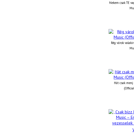
Nekem csak TE vag
Mus
Rég várok valakir
Mus
Hát csak menj 
(Offici