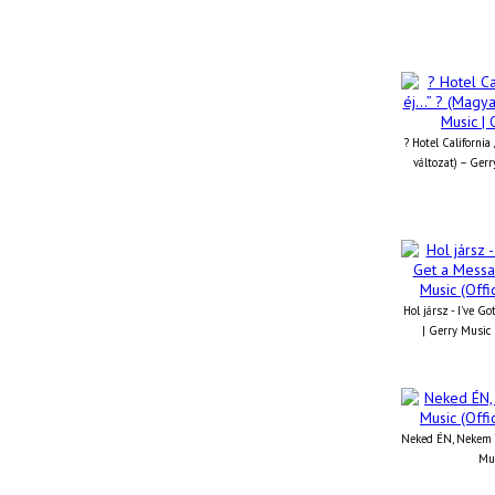
? Hotel California
változat) – Gerr
Hol jársz - I've G
| Gerry Music 
Neked ÉN, Nekem TE
Mus