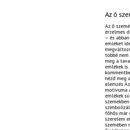
Az ő sze
Az ő szeméb
érzelmes da
– és abban 
emléket idé
megváltozot
többé nem l
meg a tavas
emlékek is.
kommentben
nézd meg a 
elemzés Az 
motívuma a 
emlékek súl
szemekben 
szimbolizál
főhős már c
szerelem e
szemében m