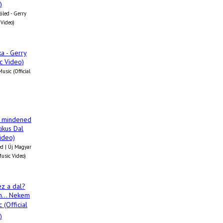
őled - Gerry
 Video)
usic (Official
d | Új Magyar
Music Video)