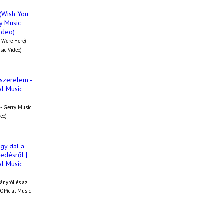
 Were Here) -
sic Video)
- Gerry Music
deo)
iányról és az
Official Music