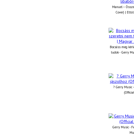
Manuel – Össze
Cover) | Ettől
Bocsáss meg kérle
tudok - Gerry Mu
? Gerry Music –
(Offici
Gerry Music - Fe
Mus