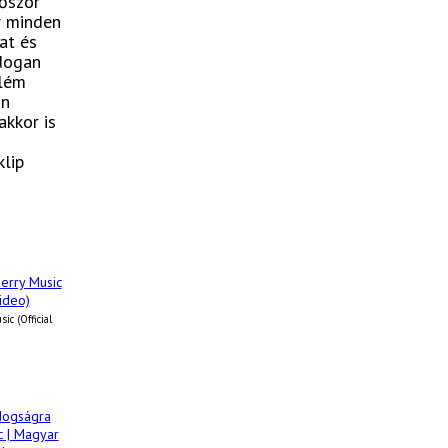
lőször
r minden
at és
dogan
elém
on
akkor is
lip
ic (Official