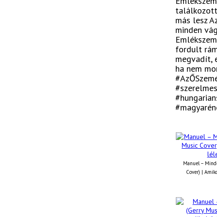
Emlékszem 
találkozot
más lesz A
minden vág
Emlékszem 
fordult rá
megvadít, 
ha nem mon
#AzŐSzemé
#szerelmes
#hungarian
#magyarén
Manuel – Minde
Cover) | Amiko