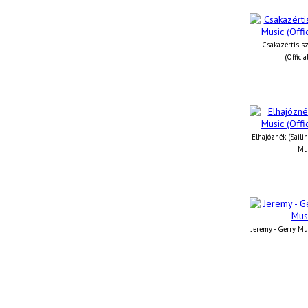
Csakazértis sz
(Offici
Elhajóznék (Sailin
Mus
Jeremy - Gerry Mus