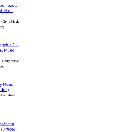
 - Gerry Music
deo)
 – Gerry Music
ideo
fficial Music