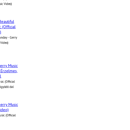
sic Video)
unday - Gerry
 Video)
ic (Official
ágyódó dal
ic (Official