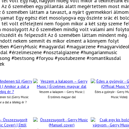
tél volt Egy nap, nagyon hideg volt mikor a tekintetünk e
t Az ő szemében egy pillantás alatt megértettem most má
z ő szemében láttam a tavaszt, a nyárt gyermekkori álmom
yamat Egy egész élet mosolyogva egy őszinte srác él bol
tél volt elfelejteni nem fogom mikor a két szép szeme f
m mosolygott Az ő szemében mindig volt valami ami folyt
elszédít és felpezsdít Az ő szemében láttam mindent még 
dott nekem semmit és mikor elment a könnyem folyt
ben #GerryMusic #magyardal #magyarzene #magyarvideok
dal #érzelmeszene #nosztalgiazene #hungarianmusic
song #bestsong #foryou #youtubezene #romantikusdal
ek
Veszem a kalapom – Gerry Music |
Édes a gyönyör - Gerry Mus
nen túl (Gerry Music
Érzelmes magyar dal
Music Video)
r a dal a lélekig ér ?