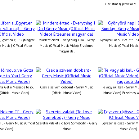
Christmas) (Official Mu
 „Egyetlen éj…” ? (Magyar
Mindent érted - Everything I Do | Gerry
Gyönyörű nap | Beautiful S
y Music | Official Video
Music (Official Music Video) Érzelmes
Music (Official Music
magyar dal
otta Get a Message to You
Csak a szívem dobbant - Gerry Music
Te vagy aki kell - Gerry Mus
(Official Music Video)
(Official Music Video)
Music Video) Érzelmes, v
 - Gerry Music (Official
Szeretni valakit (To Love Somebody) - Gerry
Egyszer rájössz - Gerry Mus
ic Video)
Music
Music Video)