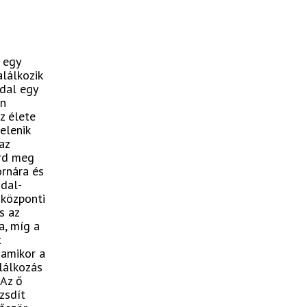
 egy
alálkozik
 dal egy
en
z élete
elenik
az
írd meg
ornára és
 dal-
 központi
s az
a, míg a
t
 amikor a
alálkozás
 Az ő
zsdít