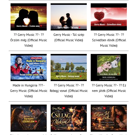
?? Gerry Music ?? - ??
Gerry Music - Túl szép
?? Gerry Music ?? - ??
Őrzöm még (Official Music
(Official Music Video)
Szívedben élnék (Official
Video)
Music Video)
Made in Hungária ??? -
?? Gerry Music ?? - ??
?? Gerry Music ?? - ?? Ez
Gerry Music (Official Music
Robogj vonat (Official Music
nem játék (Official Music
Video)
Video)
Video)