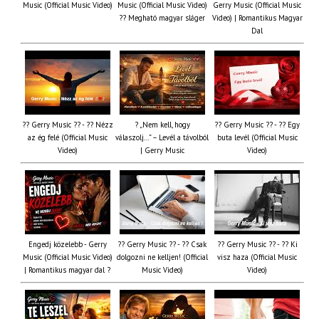
Music (Official Music Video)
Music (Official Music Video)
Gerry Music (Official Music
?? Megható magyar sláger
Video) | Romantikus Magyar
Dal
?? Gerry Music ?? - ?? Nézz
? „Nem kell, hogy
?? Gerry Music ?? - ?? Egy
az ég felé (Official Music
válaszolj…” – Levél a távolból
buta levél (Official Music
Video)
| Gerry Music
Video)
Engedj közelebb - Gerry
?? Gerry Music ?? - ?? Csak
?? Gerry Music ?? - ?? Ki
Music (Official Music Video)
dolgozni ne kelljen! (Official
visz haza (Official Music
| Romantikus magyar dal ?
Music Video)
Video)