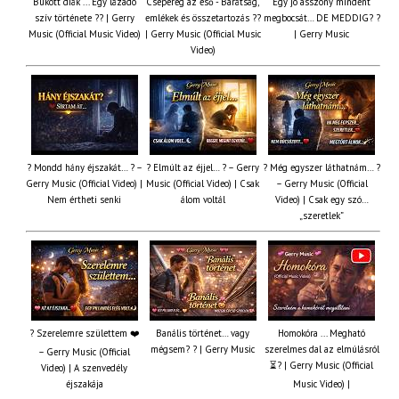
Bukott diák ... Egy lázadó
Csepereg az eső - Barátság,
Egy jó asszony mindent
szív története ?? | Gerry
emlékek és összetartozás ?️?
megbocsát… DE MEDDIG? ?
Music (Official Music Video)
| Gerry Music (Official Music
| Gerry Music
Video)
? Mondd hány éjszakát… ? –
? Elmúlt az éjjel… ? – Gerry
? Még egyszer láthatnám… ?
Gerry Music (Official Video) |
Music (Official Video) | Csak
– Gerry Music (Official
Nem értheti senki
álom voltál
Video) | Csak egy szó…
„szeretlek”
? Szerelemre születtem ❤️
Banális történet… vagy
Homokóra ... Megható
mégsem? ? | Gerry Music
szerelmes dal az elmúlásról
– Gerry Music (Official
⏳? | Gerry Music (Official
Video) | A szenvedély
éjszakája
Music Video) |