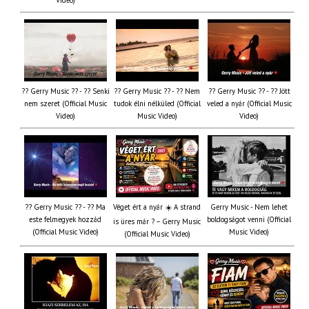
Video)
?? Gerry Music ?? - ?? Senki
?? Gerry Music ?? - ?? Nem
?? Gerry Music ?? - ?? Jött
nem szeret (Official Music
tudok élni nélküled (Official
veled a nyár (Official Music
Video)
Music Video)
Video)
?? Gerry Music ?? - ?? Ma
Véget ért a nyár ☀️ A strand
Gerry Music - Nem lehet
este felmegyek hozzád
boldogságot venni (Official
is üres már ? – Gerry Music
(Official Music Video)
Music Video)
(Official Music Video)