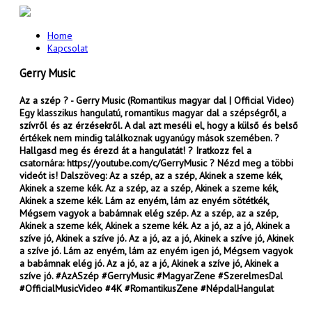
Home
Kapcsolat
Gerry Music
Az a szép ? - Gerry Music (Romantikus magyar dal | Official Video)
Egy klasszikus hangulatú, romantikus magyar dal a szépségről, a
szívről és az érzésekről. A dal azt meséli el, hogy a külső és belső
értékek nem mindig találkoznak ugyanúgy mások szemében. ?
Hallgasd meg és érezd át a hangulatát! ? Iratkozz fel a
csatornára: https://youtube.com/c/GerryMusic ? Nézd meg a többi
videót is! Dalszöveg: Az a szép, az a szép, Akinek a szeme kék,
Akinek a szeme kék. Az a szép, az a szép, Akinek a szeme kék,
Akinek a szeme kék. Lám az enyém, lám az enyém sötétkék,
Mégsem vagyok a babámnak elég szép. Az a szép, az a szép,
Akinek a szeme kék, Akinek a szeme kék. Az a jó, az a jó, Akinek a
szíve jó, Akinek a szíve jó. Az a jó, az a jó, Akinek a szíve jó, Akinek
a szíve jó. Lám az enyém, lám az enyém igen jó, Mégsem vagyok
a babámnak elég jó. Az a jó, az a jó, Akinek a szíve jó, Akinek a
szíve jó. #AzASzép #GerryMusic #MagyarZene #SzerelmesDal
#OfficialMusicVideo #4K #RomantikusZene #NépdalHangulat