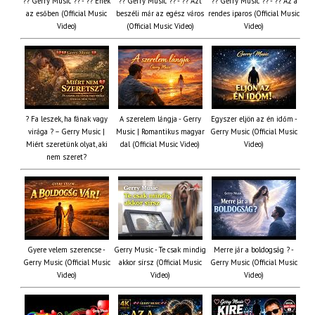
?? Gerry Music ?? - ?? Ének
?? Gerry Music ?? - ?? Azt
?? Gerry Music ?? - ?? Az a
az esőben (Official Music
beszéli már az egész város
rendes iparos (Official Music
Video)
(Official Music Video)
Video)
? Fa leszek, ha fának vagy
A szerelem lángja - Gerry
Egyszer eljön az én időm -
virága ? – Gerry Music |
Music | Romantikus magyar
Gerry Music (Official Music
Miért szeretünk olyat, aki
dal (Official Music Video)
Video)
nem szeret?
Gyere velem szerencse -
Gerry Music - Te csak mindig
Merre jár a boldogság ? -
Gerry Music (Official Music
akkor sírsz (Official Music
Gerry Music (Official Music
Video)
Video)
Video)