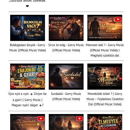
„Százszor leírom: szeretlek”
❤️
Boldogtalan lányok - Gerry
Sírsz te még - Gerry Music
Mennem kell ? - Gerry Music
Music (Official Music Video)
(Official Music Video)
(Official Music Video) |
Megható szakítós dal
Újra nyit a nyár ☀️ Zárjon be
Surdadal - Gerry Music
Menekülök tőled ? | Gerry
(Official Music Video)
Music – Fájdalmas Szakítás
a gyár! | Gerry Music |
Dal (Official Music Video)
Magyar nyári sláger ☀️?