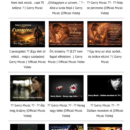
Nem kell másik… csak TE
„Otthagytam a szívem…” ? –
?? Gerry Music ?? - ?? Nika
kellesz ? | Gerry Music
Ahol a lusta folyó | Gerry
se perimeno (Official Music
Music (Official Video)
Video)
Csavargódal ?? (Egy élet út
Óh, kisleány ?? (EZT nem
? Egy lány az első sorból…
nélkül… mégis szabadon)
fogod elfelejteni…) Gerry
és örökre eltűnt ? | Gerry
Gerry Music | Official Music
Music | Official Music Video
Music
Video
?? Gerry Music ?? - ?? Állj
?? Gerry Music ?? - ?? Harag
?? Gerry Music ?? - ??
meg kislány (Official Music
vagy béke (Official Music
Dalban mondom el (Official
Video)
Video)
Music Video)