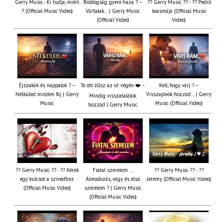
Gerry Music - Ki tudja, miért
Boldogság, gyere haza ? –
?? Gerry Music ?? - ?? Pedró
? (Official Music Video)
Vártalak… | Gerry Music
kocsmája (Official Music
(Official Video)
Video)
Éjszakák és nappalok ? –
Te ott állsz az út végén ❤️ –
Kell, hogy várj ? –
Nélküled minden fáj | Gerry
Visszajövök hozzád… | Gerry
Mindig visszatalálok
Music
Music (Official Video)
hozzád | Gerry Music
?? Gerry Music ?? - ?? Kérek
Fiatal szerelem ...
?? Gerry Music ?? - ??
egy kulcsot a szívedhez
Álmodozás, vágy és első
Jeremy (Official Music Video)
(Official Music Video)
szerelem ? | Gerry Music
(Official Music Video)