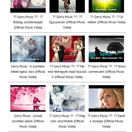
?? Gerry Music ?? - ??
?? Gerry Music ?? - ??
?? Gerry Music ?? - ?? Jó
Boldog születésnapot
Egyszerűen (Official Music
nekem (Official Music Video)
(Official Music Video)
Video)
Gerry Music - A szerelem
?? Gerry Music ?? - ?? Ma
?? Gerry Music ?? - ?? Nincs
neked egész más (Official
este felmegyek majd hozzád
szerencsém (Official Music
Music Video)
II. (Official Music Video)
Video)
Gerry Music - Lányok
?? Gerry Music ?? - ?? Még
?? Gerry Music ?? - ?? Kacér
szívében lakom (Official
nem veszíthetek (Official
a mosolya (Official Music
Music Video)
Music Video)
Video)