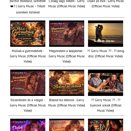
Bármit mondasz, szeretlek
Csillag vagy nekem - Gerry
Olyan jól esik - Gerry Music
❤️‍? | Gerry Music – Tiltott
Music (Official Music Video)
(Official Music Video)
szerelem történet
Múlnak a gyermekévek -
Megemelem a kalapomat -
?? Gerry Music ?? - ?? Amíg
Gerry Music (Official Music
Gerry Music (Official Music
élsz (Official Music Video)
Video)
Video)
Elcserélném én a világot -
Bolond kis életünk - Gerry
?? Gerry Music ?? - ??
Gerry Music (Official Music
Music (Official Music Video)
Gyerünk srácok (Official
Video)
Music Video)