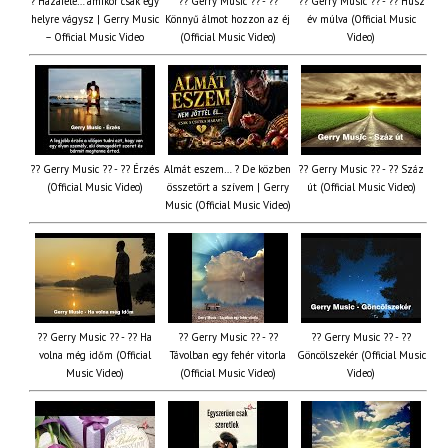
? Hazafelé… amikor csak egy
?? Gerry Music ?? - ??
?? Gerry Music ?? - ?? Húsz
helyre vágysz | Gerry Music
Könnyű álmot hozzon az éj
év múlva (Official Music
– Official Music Video
(Official Music Video)
Video)
?? Gerry Music ?? - ?? Érzés
Almát eszem… ? De közben
?? Gerry Music ?? - ?? Száz
(Official Music Video)
összetört a szívem | Gerry
út (Official Music Video)
Music (Official Music Video)
?? Gerry Music ?? - ?? Ha
?? Gerry Music ?? - ??
?? Gerry Music ?? - ??
volna még időm (Official
Távolban egy fehér vitorla
Göncölszekér (Official Music
Music Video)
(Official Music Video)
Video)