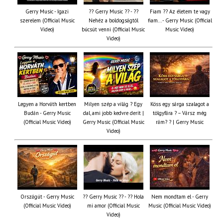
Gerry Music - Igazi
?? Gerry Music ?? - ??
Fiam ?‍? Az életem te vagy
szerelem (Official Music
Nehéz a boldogságtól
fiam... - Gerry Music (Official
Video)
búcsút venni (Official Music
Music Video)
Video)
Legyen a Horváth kertben
Milyen szép a világ ? Egy
Köss egy sárga szalagot a
Budán - Gerry Music
dal, ami jobb kedvre derít |
tölgyfára ?️ – Vársz még
(Official Music Video)
Gerry Music (Official Music
rám? ? | Gerry Music
Video)
Országút - Gerry Music
?? Gerry Music ?? - ?? Hola
Nem mondtam el - Gerry
(Official Music Video)
mi amor (Official Music
Music (Official Music Video)
Video)