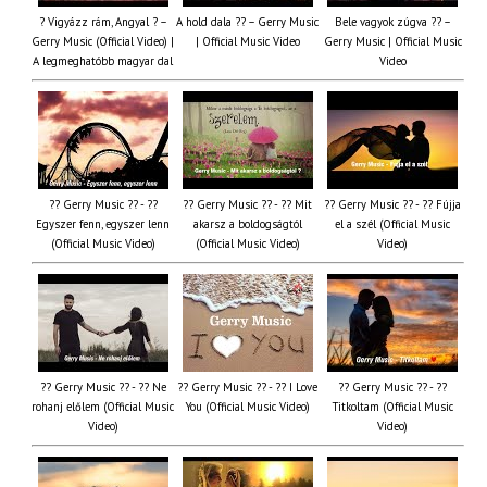
? Vigyázz rám, Angyal ? –
A hold dala ?? – Gerry Music
Bele vagyok zúgva ?? –
Gerry Music (Official Video) |
| Official Music Video
Gerry Music | Official Music
A legmeghatóbb magyar dal
Video
?? Gerry Music ?? - ??
?? Gerry Music ?? - ?? Mit
?? Gerry Music ?? - ?? Fújja
Egyszer fenn, egyszer lenn
akarsz a boldogságtól
el a szél (Official Music
(Official Music Video)
(Official Music Video)
Video)
?? Gerry Music ?? - ?? Ne
?? Gerry Music ?? - ?? I Love
?? Gerry Music ?? - ??
rohanj előlem (Official Music
You (Official Music Video)
Titkoltam (Official Music
Video)
Video)