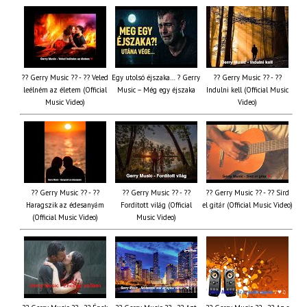
?? Gerry Music ?? - ?? Veled
Egy utolsó éjszaka… ? Gerry
?? Gerry Music ?? - ??
leélném az életem (Official
Music – Még egy éjszaka
Indulni kell (Official Music
Music Video)
Video)
?? Gerry Music ?? - ??
?? Gerry Music ?? - ??
?? Gerry Music ?? - ?? Sírd
Haragszik az édesanyám
Fordított világ (Official
el gitár (Official Music Video)
(Official Music Video)
Music Video)