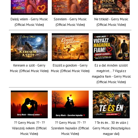
Dalolj velem - Gerry Music
Szerelem - Gerry Music
Ne titkold - Gerry Music
(Official Music Video)
(Official Music Video)
(Official Music Video)
Keresem a szót - Gerry
Elszáll a gondom - Gerry
Ez a dal minden szülőt
Music (Official Music Video)
Music (Official Music Video)
megérint… ? Vigyázz
magadra fiam - Gerry Music
(Official Music Video)
?? Gerry Music ?? - ??
?? Gerry Music ?? - ??
? Te és én… 30 év után |
Válaszolj nekem (Official
Szerelem hajnalán (Official
Gerry Music (Nosztalgikus
Music Video)
Music Video)
magyar dal)