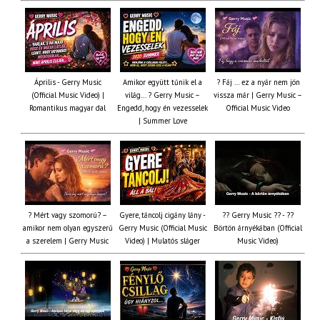
Április - Gerry Music
Amikor együtt tűnik el a
? Fáj … ez a nyár nem jön
(Official Music Video) |
világ... ? Gerry Music –
vissza már | Gerry Music –
Romantikus magyar dal
Engedd, hogy én vezesselek
Official Music Video
| Summer Love
? Mért vagy szomorú? –
Gyere, táncolj cigány lány -
?? Gerry Music ?? - ??
amikor nem olyan egyszerű
Gerry Music (Official Music
Börtön árnyékában (Official
a szerelem | Gerry Music
Video) | Mulatós sláger
Music Video)