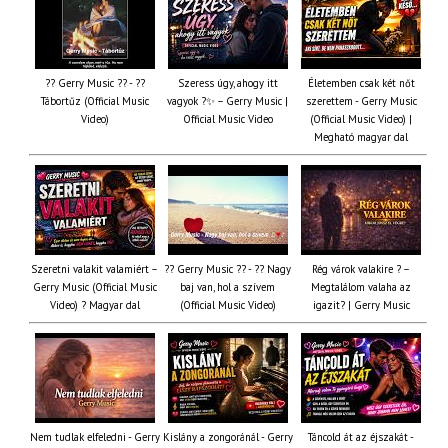
?? Gerry Music ?? - ??
Szeress úgy, ahogy itt
Életemben csak két nőt
Tábortűz (Official Music
vagyok ?✨ – Gerry Music |
szerettem - Gerry Music
Video)
Official Music Video
(Official Music Video) |
Megható magyar dal
Szeretni valakit valamiért –
?? Gerry Music ?? - ?? Nagy
Rég várok valakire ? –
Gerry Music (Official Music
baj van, hol a szívem
Megtalálom valaha az
Video) ? Magyar dal
(Official Music Video)
igazit? | Gerry Music
Nem tudlak elfeledni - Gerry
Kislány a zongoránál - Gerry
Táncold át az éjszakát -