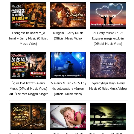
Csöngess be hozzám, jó
Drágám - Gerry Music
?? Gerry Music ?? - ??
barát – Gerry Music (Official
(Official Music Video)
Egyszer megjavulok én
Music Video)
(Official Music Video)
Ég és föld között - Gerry
?? Gerry Music ?? - ?? Egy
Gyöngyhajú lány - Gerry
Music (Official Music Video)
kis boldogságra vágyom
Music (Official Music Video)
?❤️ Érzelmes Magyar Sláger
(Official Music Video)