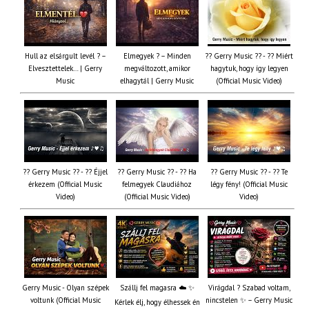
Hull az elsárgult levél ? –
Elmegyek ? – Minden
?? Gerry Music ?? - ?? Miért
Elvesztettelek… | Gerry
megváltozott, amikor
hagytuk, hogy így legyen
Music
elhagytál | Gerry Music
(Official Music Video)
?? Gerry Music ?? - ?? Éjjel
?? Gerry Music ?? - ?? Ha
?? Gerry Music ?? - ?? Te
érkezem (Official Music
felmegyek Claudiához
légy fény! (Official Music
Video)
(Official Music Video)
Video)
Gerry Music - Olyan szépek
Szállj fel magasra ☁️ ✨
Virágdal ? Szabad voltam,
voltunk (Official Music
nincstelen ✨ – Gerry Music
Kérlek élj, hogy élhessek én