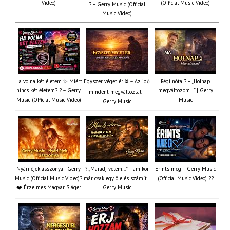
Video)
(Official Music Video)
? – Gerry Music (Official
Music Video)
Ha volna két életem ✨ Miért
Egyszer véget ér ⏳ – Az idő
Régi nóta ? – „Holnap
nincs két életem? ? – Gerry
megváltozom…” | Gerry
mindent megváltoztat |
Music (Official Music Video)
Music
Gerry Music
Nyári éjek asszonya - Gerry
? „Maradj velem…” – amikor
Érints meg – Gerry Music
Music (Official Music Video)?
már csak egy ölelés számít |
(Official Music Video) ??
❤️ Érzelmes Magyar Sláger
Gerry Music