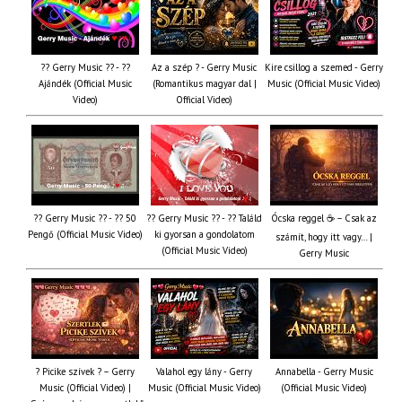
?? Gerry Music ?? - ??
Az a szép ? - Gerry Music
Kire csillog a szemed - Gerry
Ajándék (Official Music
(Romantikus magyar dal |
Music (Official Music Video)
Video)
Official Video)
?? Gerry Music ?? - ?? 50
?? Gerry Music ?? - ?? Találd
Ócska reggel ☕ – Csak az
Pengő (Official Music Video)
ki gyorsan a gondolatom
számít, hogy itt vagy… |
(Official Music Video)
Gerry Music
? Picike szívek ? – Gerry
Valahol egy lány - Gerry
Annabella - Gerry Music
Music (Official Video) |
Music (Official Music Video)
(Official Music Video)