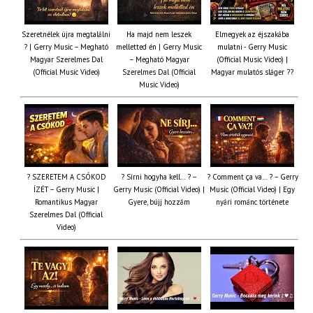
Szeretnélek újra megtalálni
Ha majd nem leszek
Elmegyek az éjszakába
? | Gerry Music – Megható
melletted én | Gerry Music
mulatni - Gerry Music
Magyar Szerelmes Dal
– Megható Magyar
(Official Music Video) |
(Official Music Video)
Szerelmes Dal (Official
Magyar mulatós sláger ??
Music Video)
? SZERETEM A CSÓKOD
? Sírni hogyha kell… ? –
? Comment ça va… ? – Gerry
ÍZÉT – Gerry Music |
Gerry Music (Official Video) |
Music (Official Video) | Egy
Romantikus Magyar
Gyere, bújj hozzám
nyári románc története
Szerelmes Dal (Official
Video)