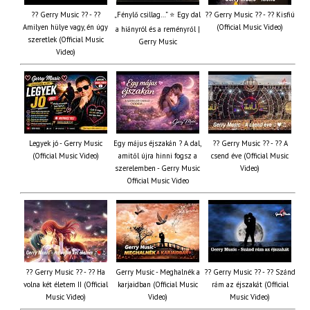
?? Gerry Music ?? - ??
„Fénylő csillag…” ⭐ Egy dal
?? Gerry Music ?? - ?? Kisfiú
Amilyen hülye vagy, én úgy
(Official Music Video)
a hiányról és a reményről |
szeretlek (Official Music
Gerry Music
Video)
Legyek jó - Gerry Music
Egy május éjszakán ? A dal,
?? Gerry Music ?? - ?? A
(Official Music Video)
amitől újra hinni fogsz a
csend éve (Official Music
szerelemben - Gerry Music
Video)
Official Music Video
?? Gerry Music ?? - ?? Ha
Gerry Music - Meghalnék a
?? Gerry Music ?? - ?? Szánd
volna két életem II (Official
karjaidban (Official Music
rám az éjszakát (Official
Music Video)
Video)
Music Video)