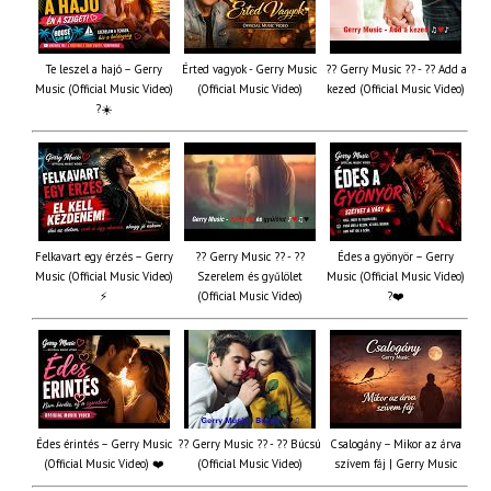
Te leszel a hajó – Gerry
Érted vagyok - Gerry Music
?? Gerry Music ?? - ?? Add a
Music (Official Music Video)
(Official Music Video)
kezed (Official Music Video)
?☀️
Felkavart egy érzés – Gerry
?? Gerry Music ?? - ??
Édes a gyönyör – Gerry
Music (Official Music Video)
Szerelem és gyűlölet
Music (Official Music Video)
⚡
(Official Music Video)
?❤️
Édes érintés – Gerry Music
?? Gerry Music ?? - ?? Búcsú
Csalogány – Mikor az árva
(Official Music Video) ❤️
(Official Music Video)
szívem fáj | Gerry Music