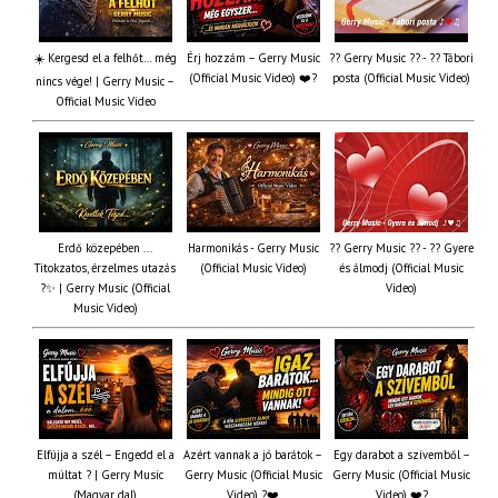
☀️ Kergesd el a felhőt… még
Érj hozzám – Gerry Music
?? Gerry Music ?? - ?? Tábori
(Official Music Video) ❤️?
posta (Official Music Video)
nincs vége! | Gerry Music –
Official Music Video
Erdő közepében ...
Harmonikás - Gerry Music
?? Gerry Music ?? - ?? Gyere
Titokzatos, érzelmes utazás
(Official Music Video)
és álmodj (Official Music
?✨ | Gerry Music (Official
Video)
Music Video)
Elfújja a szél – Engedd el a
Azért vannak a jó barátok –
Egy darabot a szívemből –
múltat ? | Gerry Music
Gerry Music (Official Music
Gerry Music (Official Music
(Magyar dal)
Video) ?❤️
Video) ❤️?