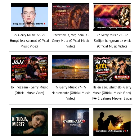
?? Gerry Music ?? - ??
Szeretlek is, meg nem is -
?? Gerry Music ?? - ??
Húnyd le a szemed (Official
Gerry Musc (Official Music
Szóljon hangosan az ének
Music Video)
Video)
(Official Music Video)
Jöjj hozzám - Gerry Music
?? Gerry Music ?? - ??
Ha én szél lehetnék - Gerry
(Official Music Video)
Naplemente (Official Music
Music (Official Music Video)
Video)
?️❤️ Érzelmes Magyar Sláger