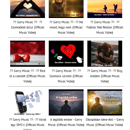
?? Gerry Music ?? - ??
?? Gerry Music ?? - ?? Ne
?? Gerry Music ?? - ??
Szemeddel látsz (Official
mond, hogy nem (Official
Földvár felé félúton (Official
Music Video)
Music Video)
Music Video)
?? Gerry Music ?? - ?? Törd
?? Gerry Music ?? - ??
?? Gerry Music ?? - ?? Bújj
át a csendet (Official Music
Szomorú szívem (Official
mellém (Official Music
Video)
Music Video)
Video)
?? Gerry Music ?? - ?? Várok
A legtöbb ember - Gerry
Okosabban kéne élni – Gerry
egy SMS-t (Official Music
Music (Official Music Video)
Music (Official Music Video)