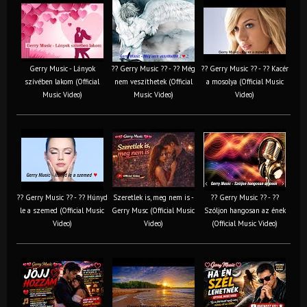
Gerry Music - Lányok
?? Gerry Music ?? - ?? Még
?? Gerry Music ?? - ?? Kacér
szívében lakom (Official
nem veszíthetek (Official
a mosolya (Official Music
Music Video)
Music Video)
Video)
?? Gerry Music ?? - ?? Húnyd
Szeretlek is, meg nem is -
?? Gerry Music ?? - ??
le a szemed (Official Music
Gerry Musc (Official Music
Szóljon hangosan az ének
Video)
Video)
(Official Music Video)