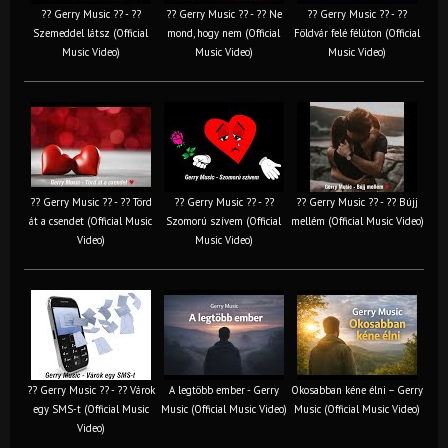
?? Gerry Music ?? - ??
?? Gerry Music ?? - ?? Ne
?? Gerry Music ?? - ??
Szemeddel látsz (Official
mond, hogy nem (Official
Földvár felé félúton (Official
Music Video)
Music Video)
Music Video)
?? Gerry Music ?? - ?? Törd
?? Gerry Music ?? - ??
?? Gerry Music ?? - ?? Bújj
át a csendet (Official Music
Szomorú szívem (Official
mellém (Official Music Video)
Video)
Music Video)
?? Gerry Music ?? - ?? Várok
A legtöbb ember - Gerry
Okosabban kéne élni – Gerry
egy SMS-t (Official Music
Music (Official Music Video)
Music (Official Music Video)
Video)