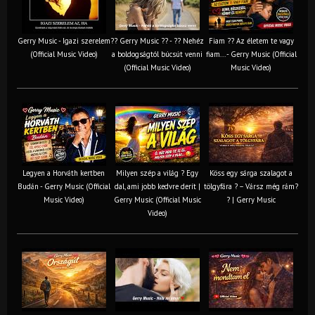
Gerry Music - Igazi szerelem
?? Gerry Music ?? - ?? Nehéz
Fiam ?‍? Az életem te vagy
(Official Music Video)
a boldogságtól búcsút venni
fiam... - Gerry Music (Official
(Official Music Video)
Music Video)
Legyen a Horváth kertben
Milyen szép a világ ? Egy
Köss egy sárga szalagot a
Budán - Gerry Music (Official
dal, ami jobb kedvre derít |
tölgyfára ?️ – Vársz még rám?
Music Video)
Gerry Music (Official Music
? | Gerry Music
Video)