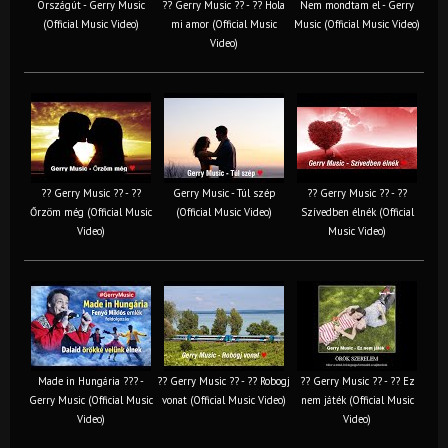
Országút - Gerry Music
?? Gerry Music ?? - ?? Hola
Nem mondtam el - Gerry
(Official Music Video)
mi amor (Official Music
Music (Official Music Video)
Video)
?? Gerry Music ?? - ??
Gerry Music - Túl szép
?? Gerry Music ?? - ??
Őrzöm még (Official Music
(Official Music Video)
Szívedben élnék (Official
Video)
Music Video)
Made in Hungária ??? -
?? Gerry Music ?? - ?? Robogj
?? Gerry Music ?? - ?? Ez
Gerry Music (Official Music
vonat (Official Music Video)
nem játék (Official Music
Video)
Video)