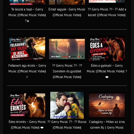
Te leszel a hajó – Gerry
Érted vagyok - Gerry Music
?? Gerry Music ?? - ?? Add a
Music (Official Music Video)
(Official Music Video)
kezed (Official Music Video)
?☀️
Felkavart egy érzés – Gerry
?? Gerry Music ?? - ??
Édes a gyönyör – Gerry
Music (Official Music Video)
Szerelem és gyűlölet
Music (Official Music Video) ?
⚡
(Official Music Video)
❤️
Édes érintés – Gerry Music
?? Gerry Music ?? - ?? Búcsú
Csalogány – Mikor az árva
(Official Music Video) ❤️
(Official Music Video)
szívem fáj | Gerry Music