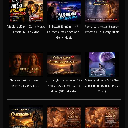
Vidéki kislány – Gerry Music
El kellett jönnöm… ✈️? |
Álomarcú lány… akit sosem
(Official Music Video)
California csak álom volt |
érhetsz el ? | Gerry Music
Gerry Music
Nem kell másik… csak TE
„Otthagytam a szívem…” ? –
?? Gerry Music ?? - ?? Nika
kellesz ? | Gerry Music
Ahol a lusta folyó | Gerry
se perimeno (Official Music
Music (Official Video)
Video)