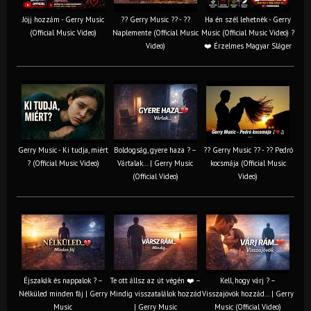
Jöjj hozzám - Gerry Music
?? Gerry Music ?? - ??
Ha én szél lehetnék - Gerry
(Official Music Video)
Naplemente (Official Music
Music (Official Music Video) ?️
Video)
❤️ Érzelmes Magyar Sláger
Gerry Music - Ki tudja, miért
Boldogság, gyere haza ? –
?? Gerry Music ?? - ?? Pedró
? (Official Music Video)
Vártalak… | Gerry Music
kocsmája (Official Music
(Official Video)
Video)
Éjszakák és nappalok ? –
Te ott állsz az út végén ❤️ –
Kell, hogy várj ? –
Nélküled minden fáj | Gerry
Mindig visszatalálok hozzád
Visszajövök hozzád… | Gerry
Music
| Gerry Music
Music (Official Video)