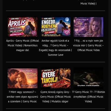
Music Video) |
Április - Gerry Music (Official
Amikor együtt tűnik el a
? Fáj … ez a nyár nem jön
Music Video) | Romantikus
világ... ? Gerry Music –
vissza már | Gerry Music –
magyar dal
Engedd, hogy én vezesselek |
Official Music Video
Summer Love
? Mért vagy szomorú? –
Gyere, táncolj cigány lány -
?? Gerry Music ?? - ?? Börtön
amikor nem olyan egyszerű
Gerry Music (Official Music
árnyékában (Official Music
a szerelem | Gerry Music
Video) | Mulatós sláger
Video)