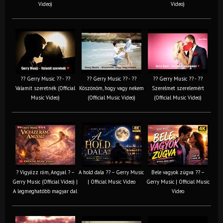
Video)
Video)
?? Gerry Music ?? - ??
?? Gerry Music ?? - ??
?? Gerry Music ?? - ??
Valamit szeretnék (Official
Köszönöm, hogy vagy nekem
Szerelmet szerelemért
Music Video)
(Official Music Video)
(Official Music Video)
? Vigyázz rám, Angyal ? –
A hold dala ?? – Gerry Music
Bele vagyok zúgva ?? –
Gerry Music (Official Video) |
| Official Music Video
Gerry Music | Official Music
A legmeghatóbb magyar dal
Video