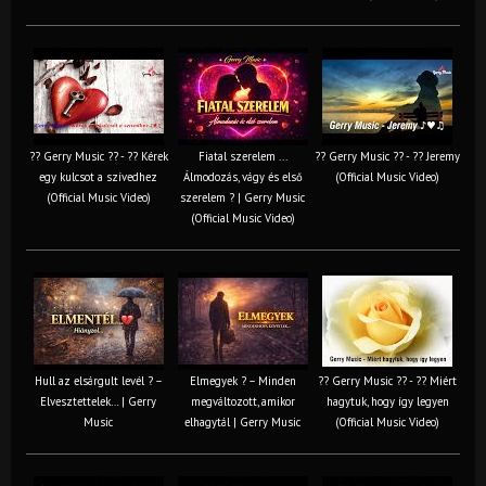
?? Gerry Music ?? - ?? Kérek
Fiatal szerelem ...
?? Gerry Music ?? - ?? Jeremy
egy kulcsot a szívedhez
Álmodozás, vágy és első
(Official Music Video)
(Official Music Video)
szerelem ? | Gerry Music
(Official Music Video)
Hull az elsárgult levél ? –
Elmegyek ? – Minden
?? Gerry Music ?? - ?? Miért
Elvesztettelek… | Gerry
megváltozott, amikor
hagytuk, hogy így legyen
Music
elhagytál | Gerry Music
(Official Music Video)