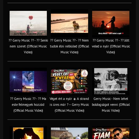
?? Gerry Music ?? - ?? Senki
?? Gerry Music ?? - ?? Nem
?? Gerry Music ?? - ?? Jött
nem szeret (Official Music
tudok élni nélküled (Official
veled a nyár (Official Music
Video)
Music Video)
Video)
?? Gerry Music ?? - ?? Ma
Véget ért a nyár ☀️ A strand
Gerry Music - Nem lehet
este felmegyek hozzád
is üres már ? – Gerry Music
boldogságot venni (Official
(Official Music Video)
(Official Music Video)
Music Video)