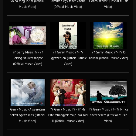
volna még időm (Official
Távolban egy fehér vitorla
Göncölszekér (Official Music
Music Video)
(Official Music Video)
Video)
?? Gerry Music ?? - ??
?? Gerry Music ?? - ??
?? Gerry Music ?? - ?? Jó
Boldog születésnapot
Egyszerűen (Official Music
nekem (Official Music Video)
(Official Music Video)
Video)
Gerry Music - A szerelem
?? Gerry Music ?? - ?? Ma
?? Gerry Music ?? - ?? Nincs
neked egész más (Official
este felmegyek majd hozzád
szerencsém (Official Music
Music Video)
II. (Official Music Video)
Video)