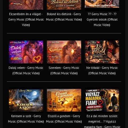
Elcserélném én a világot -
Bolond kis életünk - Gerry
?? Gerry Music ?? - ??
Gerry Music (Official Music
Music (Official Music Video)
Gyerünk srácok (Official
Video)
Music Video)
Dalolj velem - Gerry Music
Szerelem - Gerry Music
Ne titkold - Gerry Music
(Official Music Video)
(Official Music Video)
(Official Music Video)
Keresem a szót - Gerry
Elszáll a gondom - Gerry
Ez a dal minden szülőt
Music (Official Music Video)
Music (Official Music Video)
megérint… ? Vigyázz
magadra fiam - Gerry Music