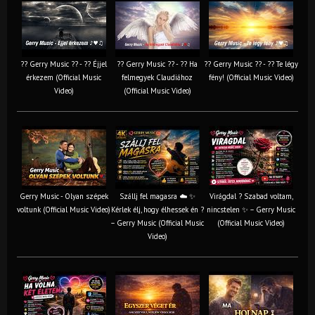
?? Gerry Music ?? - ?? Éjjel
?? Gerry Music ?? - ?? Ha
?? Gerry Music ?? - ?? Te légy
érkezem (Official Music
felmegyek Claudiához
fény! (Official Music Video)
Video)
(Official Music Video)
Gerry Music - Olyan szépek
Szállj fel magasra ☁️ ✨
Virágdal ? Szabad voltam,
voltunk (Official Music Video)
Kérlek élj, hogy élhessek én ?
nincstelen ✨ – Gerry Music
– Gerry Music (Official Music
(Official Music Video)
Video)