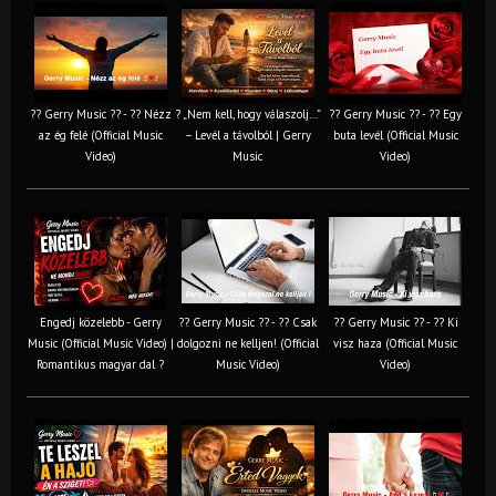
?? Gerry Music ?? - ?? Nézz
? „Nem kell, hogy válaszolj…”
?? Gerry Music ?? - ?? Egy
az ég felé (Official Music
– Levél a távolból | Gerry
buta levél (Official Music
Video)
Music
Video)
Engedj közelebb - Gerry
?? Gerry Music ?? - ?? Csak
?? Gerry Music ?? - ?? Ki
Music (Official Music Video) |
dolgozni ne kelljen! (Official
visz haza (Official Music
Romantikus magyar dal ?
Music Video)
Video)