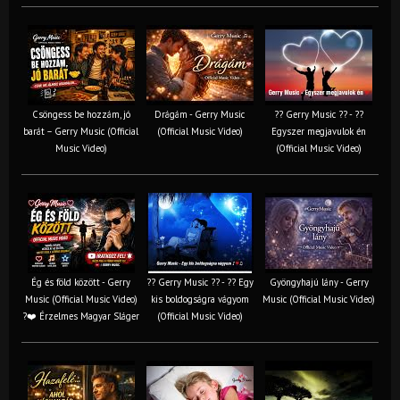
Csöngess be hozzám, jó
Drágám - Gerry Music
?? Gerry Music ?? - ??
barát – Gerry Music (Official
(Official Music Video)
Egyszer megjavulok én
Music Video)
(Official Music Video)
Ég és föld között - Gerry
?? Gerry Music ?? - ?? Egy
Gyöngyhajú lány - Gerry
Music (Official Music Video)
kis boldogságra vágyom
Music (Official Music Video)
?❤️ Érzelmes Magyar Sláger
(Official Music Video)