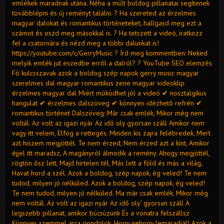
emlékek maradnak utána. Néha a múlt boldog pillanatai segítenek
továbblépni és új reményt találni. ? Ha szereted az érzelmes
magyar dalokat és romantikus történeteket, hallgasd meg ezt a
számot és oszd meg másokkal is. ? Ha tetszett a videó, iratkozz
fel a csatornára és nézd meg a többi dalunkat is!
https://youtube.com/c/GerryMusic ? Írd meg kommentben: Neked
melyik emlék jut eszedbe erről a dalról? ? YouTube SEO elemzés
Fő kulcsszavak azok a boldog szép napok gerry music magyar
szerelmes dal magyar romantikus zene magyar videoklip
érzelmes magyar dal Miért működhet jól a videó ✔ nosztalgikus
hangulat ✔ érzelmes dalszöveg ✔ könnyen idézhető refrén ✔
romantikus történet Dalszöveg: Már csak emlék, Mikor még nem
voltál. Az volt az igazi nyár Az idő oly gyorsan száll Amikor nem
vagy itt velem, Elfog a rettegés. Minden kis zajra felébredek, Mert
azt hiszem megjöttél. Te nem érzed, Nem érzed azt a kínt, Amikor
éjjel itt maradsz, A magányról álmodik a remény. Ahogy megjöttél,
rögtön ősz lett, Majd hirtelen tél, Más lett a föld és más a világ,
Havat hord a szél. Azok a boldog, szép napok, ég veled! Te nem
tudod, milyen jó nélküled. Azok a boldog, szép napok, ég veled!
Te nem tudod, milyen jó nélküled. Ma már csak emlék, Mikor még
nem voltál. Az volt az igazi nyár Az idő oly' gyorsan száll A
legszebb pillanat, amikor búcsúzunk És a vonatra felszállsz
Könnyes szemmel arra gondolok, Hogy nehogy lemaradjál! Azok a