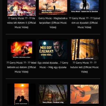
?? Gerry Music ?? - ?? Ha
Gerry Music - Meghalnék a
?? Gerry Music ?? - ?? Szánd
volna két életem II (Official
karjaidban (Official Music
rám az éjszakát (Official
Music Video)
Video)
Music Video)
?? Gerry Music ?? - ?? Veled
Egy utolsó éjszaka… ? Gerry
?? Gerry Music ?? - ??
leélném az életem (Official
Music – Még egy éjszaka
Indulni kell (Official Music
Music Video)
Video)