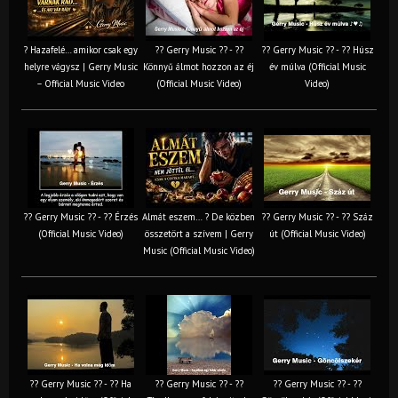
? Hazafelé… amikor csak egy
?? Gerry Music ?? - ??
?? Gerry Music ?? - ?? Húsz
helyre vágysz | Gerry Music
Könnyű álmot hozzon az éj
év múlva (Official Music
– Official Music Video
(Official Music Video)
Video)
?? Gerry Music ?? - ?? Érzés
Almát eszem… ? De közben
?? Gerry Music ?? - ?? Száz
(Official Music Video)
összetört a szívem | Gerry
út (Official Music Video)
Music (Official Music Video)
?? Gerry Music ?? - ?? Ha
?? Gerry Music ?? - ??
?? Gerry Music ?? - ??