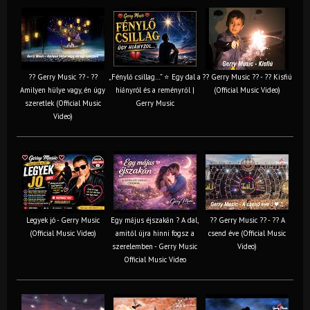
?? Gerry Music ?? - ??
„Fénylő csillag…” ⭐ Egy dal a
?? Gerry Music ?? - ?? Kisfiú
Amilyen hülye vagy, én úgy
hiányról és a reményről |
(Official Music Video)
szeretlek (Official Music
Gerry Music
Video)
Legyek jó - Gerry Music
Egy május éjszakán ? A dal,
?? Gerry Music ?? - ?? A
(Official Music Video)
amitől újra hinni fogsz a
csend éve (Official Music
szerelemben - Gerry Music
Video)
Official Music Video