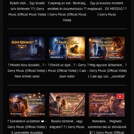
Bukott diák ... Egy lázadó
Csepereg az eső - Barátság,
Egy jó asszony mindent
szív története ?? | Gerry
emlékek és összetartozás ?️?
megbocsát… DE MEDDIG? ?
Music (Official Music Video)
| Gerry Music (Official Music
| Gerry Music
Video)
? Mondd hány éjszakát… ? –
? Elmúlt az éjjel… ? – Gerry
? Még egyszer láthatnám… ?
Gerry Music (Official Video) |
Music (Official Video) | Csak
– Gerry Music (Official Video)
Nem értheti senki
álom voltál
| Csak egy szó… „szeretlek”
? Szerelemre születtem ❤️ –
Banális történet… vagy
Homokóra ... Megható
Gerry Music (Official Video) |
mégsem? ? | Gerry Music
szerelmes dal az elmúlásról
A szenvedély éjszakája
⏳? | Gerry Music (Official