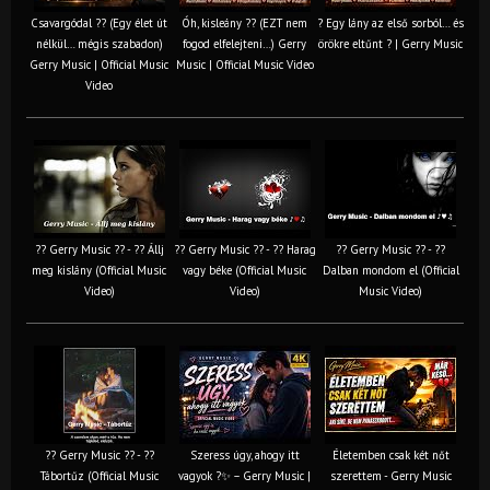
Csavargódal ?? (Egy élet út
Óh, kisleány ?? (EZT nem
? Egy lány az első sorból… és
nélkül… mégis szabadon)
fogod elfelejteni…) Gerry
örökre eltűnt ? | Gerry Music
Gerry Music | Official Music
Music | Official Music Video
Video
?? Gerry Music ?? - ?? Állj
?? Gerry Music ?? - ?? Harag
?? Gerry Music ?? - ??
meg kislány (Official Music
vagy béke (Official Music
Dalban mondom el (Official
Video)
Video)
Music Video)
?? Gerry Music ?? - ??
Szeress úgy, ahogy itt
Életemben csak két nőt
Tábortűz (Official Music
vagyok ?✨ – Gerry Music |
szerettem - Gerry Music