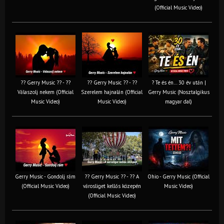
(Official Music Video)
?? Gerry Music ?? - ??
?? Gerry Music ?? - ??
? Te és én… 30 év után |
Válaszolj nekem (Official
Szerelem hajnalán (Official
Gerry Music (Nosztalgikus
Music Video)
Music Video)
magyar dal)
Gerry Music - Gondolj rám
?? Gerry Music ?? - ?? A
Ohio - Gerry Music (Official
(Official Music Video)
városliget kellős közepén
Music Video)
(Official Music Video)