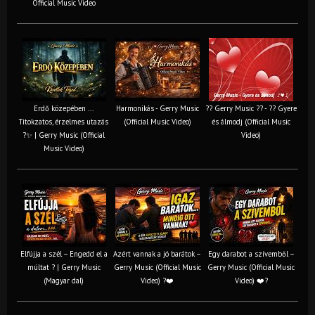
Official Music Video
Erdő közepében ...
Harmonikás - Gerry Music
?? Gerry Music ?? - ?? Gyere
Titokzatos, érzelmes utazás
(Official Music Video)
és álmodj (Official Music
?✨ | Gerry Music (Official
Video)
Music Video)
Elfújja a szél – Engedd el a
Azért vannak a jó barátok –
Egy darabot a szívemből –
múltat ? | Gerry Music
Gerry Music (Official Music
Gerry Music (Official Music
(Magyar dal)
Video) ?❤️
Video) ❤️?