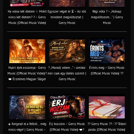
Ha volna két életem ✨ Miért
Egyszer véget ér ⏳ – Az idő
Régi nóta ? – „Holnap
nincs két életem? ? – Gerry
mindent megváltoztat |
megváltozom…” | Gerry
Music (Official Music Video)
Gerry Music
Music
Nyári éjek asszonya - Gerry
? „Maradj velem…” – amikor
Érints meg – Gerry Music
Music (Official Music Video)?
már csak egy ölelés számít |
(Official Music Video) ??
❤️ Érzelmes Magyar Sláger
Gerry Music
☀️ Kergesd el a felhőt… még
Érj hozzám – Gerry Music
?? Gerry Music ?? - ?? Tábori
nincs vége! | Gerry Music –
(Official Music Video) ❤️?
posta (Official Music Video)