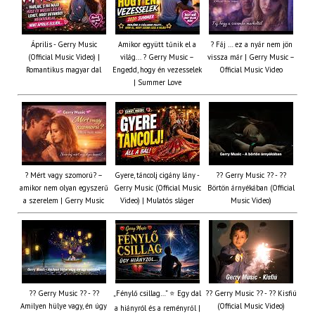
Április - Gerry Music
Amikor együtt tűnik el a
? Fáj … ez a nyár nem jön
(Official Music Video) |
világ... ? Gerry Music –
vissza már | Gerry Music –
Romantikus magyar dal
Engedd, hogy én vezesselek
Official Music Video
| Summer Love
? Mért vagy szomorú? –
Gyere, táncolj cigány lány -
?? Gerry Music ?? - ??
amikor nem olyan egyszerű
Gerry Music (Official Music
Börtön árnyékában (Official
a szerelem | Gerry Music
Video) | Mulatós sláger
Music Video)
?? Gerry Music ?? - ??
„Fénylő csillag…” ⭐ Egy dal
?? Gerry Music ?? - ?? Kisfiú
Amilyen hülye vagy, én úgy
(Official Music Video)
a hiányról és a reményről |