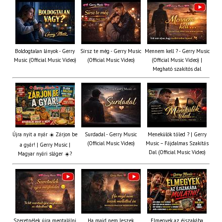
Boldogtalan lányok - Gerry
Sírsz te még - Gerry Music
Mennem kell ? - Gerry Music
Music (Official Music Video)
(Official Music Video)
(Official Music Video) |
Megható szakítós dal
Újra nyit a nyár ☀️ Zárjon be
Surdadal - Gerry Music
Menekülök tőled ? | Gerry
(Official Music Video)
Music – Fájdalmas Szakítás
a gyár! | Gerry Music |
Dal (Official Music Video)
Magyar nyári sláger ☀️?
Szeretnélek újra megtalálni
Ha majd nem leszek
Elmegyek az éjszakába