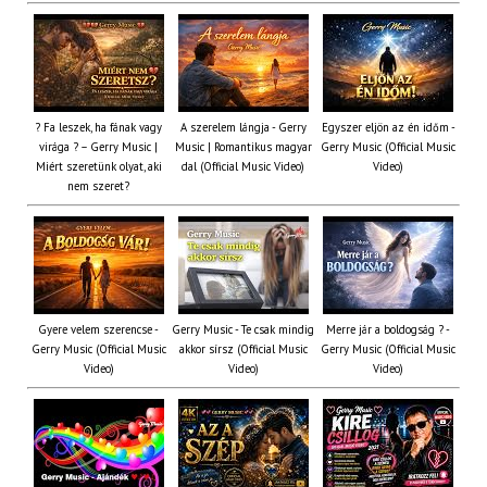
? Fa leszek, ha fának vagy
A szerelem lángja - Gerry
Egyszer eljön az én időm -
virága ? – Gerry Music |
Music | Romantikus magyar
Gerry Music (Official Music
Miért szeretünk olyat, aki
dal (Official Music Video)
Video)
nem szeret?
Gyere velem szerencse -
Gerry Music - Te csak mindig
Merre jár a boldogság ? -
Gerry Music (Official Music
akkor sírsz (Official Music
Gerry Music (Official Music
Video)
Video)
Video)