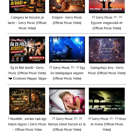
Csöngess be hozzám, jó
Drágám - Gerry Music
?? Gerry Music ?? - ??
barát – Gerry Music (Official
(Official Music Video)
Egyszer megjavulok én
Music Video)
(Official Music Video)
Ég és föld között - Gerry
?? Gerry Music ?? - ?? Egy
Gyöngyhajú lány - Gerry
Music (Official Music Video)
kis boldogságra vágyom
Music (Official Music Video)
?❤️ Érzelmes Magyar Sláger
(Official Music Video)
? Hazafelé… amikor csak egy
?? Gerry Music ?? - ??
?? Gerry Music ?? - ?? Húsz
helyre vágysz | Gerry Music
Könnyű álmot hozzon az éj
év múlva (Official Music
– Official Music Video
(Official Music Video)
Video)