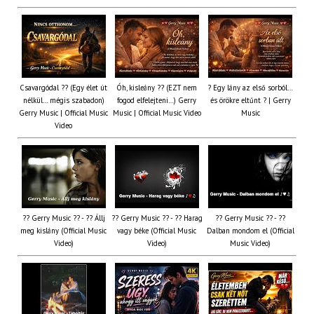
Csavargódal ?? (Egy élet út
Óh, kisleány ?? (EZT nem
? Egy lány az első sorból…
nélkül… mégis szabadon)
fogod elfelejteni…) Gerry
és örökre eltűnt ? | Gerry
Gerry Music | Official Music
Music | Official Music Video
Music
Video
?? Gerry Music ?? - ?? Állj
?? Gerry Music ?? - ?? Harag
?? Gerry Music ?? - ??
meg kislány (Official Music
vagy béke (Official Music
Dalban mondom el (Official
Video)
Video)
Music Video)