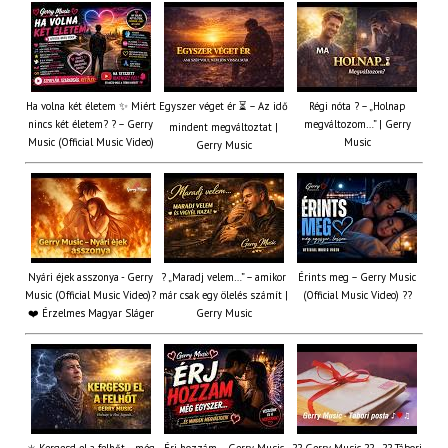
Ha volna két életem ✨ Miért
Egyszer véget ér ⏳ – Az idő
Régi nóta ? – „Holnap
nincs két életem? ? – Gerry
megváltozom…” | Gerry
mindent megváltoztat |
Music (Official Music Video)
Music
Gerry Music
Nyári éjek asszonya - Gerry
? „Maradj velem…” – amikor
Érints meg – Gerry Music
Music (Official Music Video)?
már csak egy ölelés számít |
(Official Music Video) ??
❤️ Érzelmes Magyar Sláger
Gerry Music