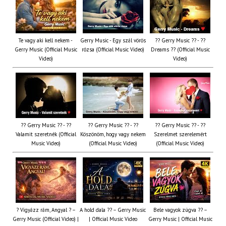
Te vagy aki kell nekem -
Gerry Music - Egy szál vörös
?? Gerry Music ?? - ??
Gerry Music (Official Music
rózsa (Official Music Video)
Dreams ?? (Official Music
Video)
Video)
?? Gerry Music ?? - ??
?? Gerry Music ?? - ??
?? Gerry Music ?? - ??
Valamit szeretnék (Official
Köszönöm, hogy vagy nekem
Szerelmet szerelemért
Music Video)
(Official Music Video)
(Official Music Video)
? Vigyázz rám, Angyal ? –
A hold dala ?? – Gerry Music
Bele vagyok zúgva ?? –
Gerry Music (Official Video) |
| Official Music Video
Gerry Music | Official Music