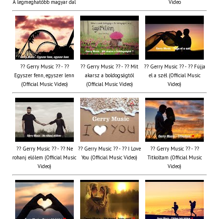
A legmeghatóbb magyar dal
Video
?? Gerry Music ?? - ??
?? Gerry Music ?? - ?? Mit
?? Gerry Music ?? - ?? Fújja
Egyszer fenn, egyszer lenn
akarsz a boldogságtól
el a szél (Official Music
(Official Music Video)
(Official Music Video)
Video)
?? Gerry Music ?? - ?? Ne
?? Gerry Music ?? - ?? I Love
?? Gerry Music ?? - ??
rohanj előlem (Official Music
You (Official Music Video)
Titkoltam (Official Music
Video)
Video)