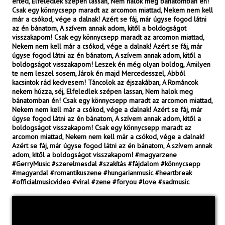
érted, Elfeledlek szépen lassan, Nem halok meg bánatomban én!
Csak egy könnycsepp maradt az arcomon miattad, Nekem nem kell
már a csókod, vége a dalnak! Azért se fáj, már úgyse fogod látni
az én bánatom, A szívem annak adom, kitől a boldogságot
visszakapom! Csak egy könnycsepp maradt az arcomon miattad,
Nekem nem kell már a csókod, vége a dalnak! Azért se fáj, már
úgyse fogod látni az én bánatom, A szívem annak adom, kitől a
boldogságot visszakapom! Leszek én még olyan boldog, Amilyen
te nem leszel sosem, Járok én majd Mercedesszel, Abból
kacsintok rád kedvesem! Táncolok az éjszakában, A Románcok
nekem húzza, séj, Elfeledlek szépen lassan, Nem halok meg
bánatomban én! Csak egy könnycsepp maradt az arcomon miattad,
Nekem nem kell már a csókod, vége a dalnak! Azért se fáj, már
úgyse fogod látni az én bánatom, A szívem annak adom, kitől a
boldogságot visszakapom! Csak egy könnycsepp maradt az
arcomon miattad, Nekem nem kell már a csókod, vége a dalnak!
Azért se fáj, már úgyse fogod látni az én bánatom, A szívem annak
adom, kitől a boldogságot visszakapom! #magyarzene
#GerryMusic #szerelmesdal #szakítás #fájdalom #könnycsepp
#magyardal #romantikuszene #hungarianmusic #heartbreak
#officialmusicvideo #viral #zene #foryou #love #sadmusic