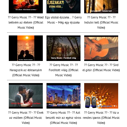
?? Gerry Music ?? - ?? Veled
Egy utolsó éjszaka… ? Gerry
?? Gerry Music ?? - ??
leélném az életem (Official
Music – Még egy éjszaka
Indulni kell (Official Music
Music Video)
Video)
?? Gerry Music ?? - ??
?? Gerry Music ?? - ??
?? Gerry Music ?? - ?? Sírd
Haragszik az édesanyám
Fordított világ (Official
el gitár (Official Music Video)
(Official Music Video)
Music Video)
?? Gerry Music ?? - ?? Ének
?? Gerry Music ?? - ?? Azt
?? Gerry Music ?? - ?? Az a
az esőben (Official Music
beszéli már az egész város
rendes iparos (Official Music
Video)
(Official Music Video)
Video)