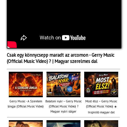
Csak egy könnycsepp maradt az arcomon - Gerry Music
(Official Music Video) ? | Magyar szerelmes dal
Gerry Music - A Szerelem
Balatoni nyár – Gerry Music
Most élsz – Gerry Music
lángja (Official Music Video)
(Official Music Video) ?
(Official Music Video) ☀️
Magyar nyári sláger
Inspiráló magyar dal