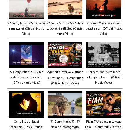
?? Gerry Music ?? - ?? Senki
?? Gerry Music ?? - ?? Nem
?? Gerry Music ?? - ?? Jött
nem szeret (Official Music
tudok élni nélküled (Official
veled a nyár (Official Music
Video)
Music Video)
Video)
?? Gerry Music ?? - ?? Ma
Véget ért a nyár ☀️ A strand
Gerry Music - Nem lehet
este felmegyek hozzád
boldogságot venni (Official
is üres már ? – Gerry Music
(Official Music Video)
Music Video)
(Official Music Video)
Gerry Music - Igazi
?? Gerry Music ?? - ??
Fiam ?‍? Az életem te vagy
szerelem (Official Music
Nehéz a boldogságtól
fiam... - Gerry Music (Official