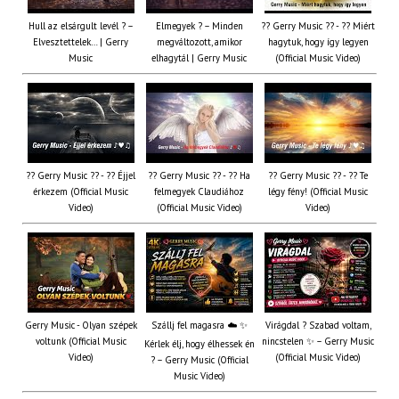
Hull az elsárgult levél ? –
Elmegyek ? – Minden
?? Gerry Music ?? - ?? Miért
Elvesztettelek… | Gerry
megváltozott, amikor
hagytuk, hogy így legyen
Music
elhagytál | Gerry Music
(Official Music Video)
?? Gerry Music ?? - ?? Éjjel
?? Gerry Music ?? - ?? Ha
?? Gerry Music ?? - ?? Te
érkezem (Official Music
felmegyek Claudiához
légy fény! (Official Music
Video)
(Official Music Video)
Video)
Gerry Music - Olyan szépek
Szállj fel magasra ☁️ ✨
Virágdal ? Szabad voltam,
voltunk (Official Music
nincstelen ✨ – Gerry Music
Kérlek élj, hogy élhessek én
Video)
(Official Music Video)
? – Gerry Music (Official
Music Video)