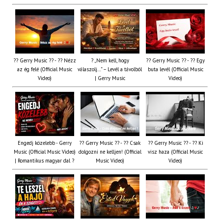
?? Gerry Music ?? - ?? Nézz
? „Nem kell, hogy
?? Gerry Music ?? - ?? Egy
az ég felé (Official Music
válaszolj…” – Levél a távolból
buta levél (Official Music
Video)
| Gerry Music
Video)
Engedj közelebb - Gerry
?? Gerry Music ?? - ?? Csak
?? Gerry Music ?? - ?? Ki
Music (Official Music Video)
dolgozni ne kelljen! (Official
visz haza (Official Music
| Romantikus magyar dal ?
Music Video)
Video)