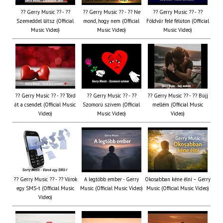
?? Gerry Music ?? - ??
?? Gerry Music ?? - ?? Ne
?? Gerry Music ?? - ??
Szemeddel látsz (Official
mond, hogy nem (Official
Földvár felé félúton (Official
Music Video)
Music Video)
Music Video)
?? Gerry Music ?? - ?? Törd
?? Gerry Music ?? - ??
?? Gerry Music ?? - ?? Bújj
át a csendet (Official Music
Szomorú szívem (Official
mellém (Official Music
Video)
Music Video)
Video)
?? Gerry Music ?? - ?? Várok
A legtöbb ember - Gerry
Okosabban kéne élni – Gerry
egy SMS-t (Official Music
Music (Official Music Video)
Music (Official Music Video)
Video)