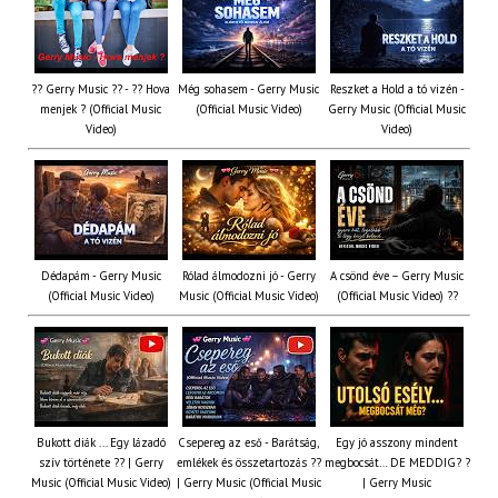
?? Gerry Music ?? - ?? Hova
Még sohasem - Gerry Music
Reszket a Hold a tó vizén -
menjek ? (Official Music
(Official Music Video)
Gerry Music (Official Music
Video)
Video)
Dédapám - Gerry Music
Rólad álmodozni jó - Gerry
A csönd éve – Gerry Music
(Official Music Video)
Music (Official Music Video)
(Official Music Video) ??
Bukott diák ... Egy lázadó
Csepereg az eső - Barátság,
Egy jó asszony mindent
szív története ?? | Gerry
emlékek és összetartozás ?️?
megbocsát… DE MEDDIG? ?
Music (Official Music Video)
| Gerry Music (Official Music
| Gerry Music