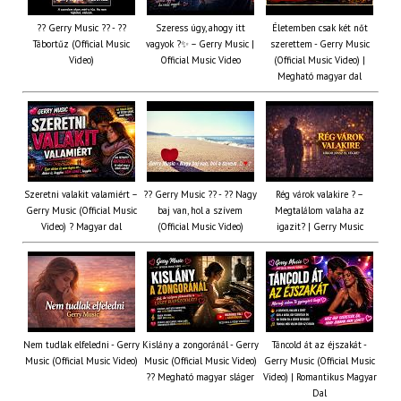
?? Gerry Music ?? - ??
Szeress úgy, ahogy itt
Életemben csak két nőt
Tábortűz (Official Music
vagyok ?✨ – Gerry Music |
szerettem - Gerry Music
Video)
Official Music Video
(Official Music Video) |
Megható magyar dal
Szeretni valakit valamiért –
?? Gerry Music ?? - ?? Nagy
Rég várok valakire ? –
Gerry Music (Official Music
baj van, hol a szívem
Megtalálom valaha az
Video) ? Magyar dal
(Official Music Video)
igazit? | Gerry Music
Nem tudlak elfeledni - Gerry
Kislány a zongoránál - Gerry
Táncold át az éjszakát -
Music (Official Music Video)
Music (Official Music Video)
Gerry Music (Official Music
?? Megható magyar sláger
Video) | Romantikus Magyar
Dal