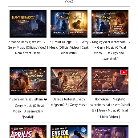
Video)
? Mondd hány éjszakát… ? –
? Elmúlt az éjjel… ? – Gerry
? Még egyszer láthatnám… ?
Gerry Music (Official Video) |
Music (Official Video) | Csak
– Gerry Music (Official
Nem értheti senki
álom voltál
Video) | Csak egy szó…
„szeretlek”
? Szerelemre születtem ❤️
Banális történet… vagy
Homokóra ... Megható
mégsem? ? | Gerry Music
szerelmes dal az elmúlásról
– Gerry Music (Official
⏳? | Gerry Music (Official
Video) | A szenvedély
éjszakája
Music Video) |