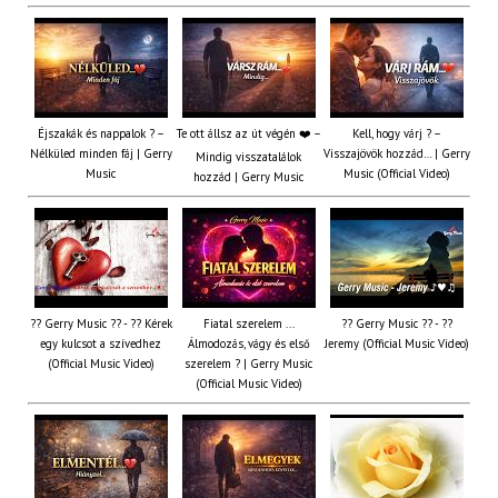
Éjszakák és nappalok ? –
Te ott állsz az út végén ❤️ –
Kell, hogy várj ? –
Nélküled minden fáj | Gerry
Visszajövök hozzád… | Gerry
Mindig visszatalálok
Music
Music (Official Video)
hozzád | Gerry Music
?? Gerry Music ?? - ?? Kérek
Fiatal szerelem ...
?? Gerry Music ?? - ??
egy kulcsot a szívedhez
Álmodozás, vágy és első
Jeremy (Official Music Video)
(Official Music Video)
szerelem ? | Gerry Music
(Official Music Video)