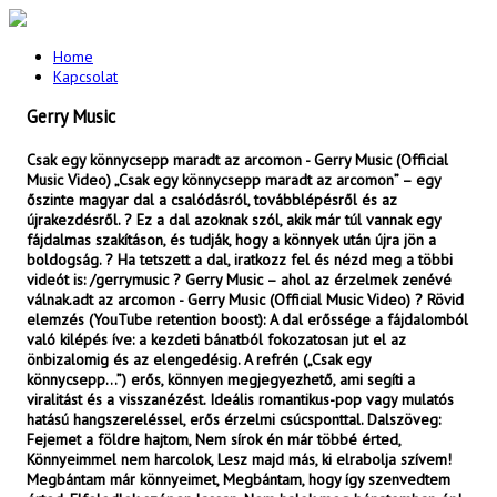
Home
Kapcsolat
Gerry Music
Csak egy könnycsepp maradt az arcomon - Gerry Music (Official
Music Video) „Csak egy könnycsepp maradt az arcomon” – egy
őszinte magyar dal a csalódásról, továbblépésről és az
újrakezdésről. ? Ez a dal azoknak szól, akik már túl vannak egy
fájdalmas szakításon, és tudják, hogy a könnyek után újra jön a
boldogság. ? Ha tetszett a dal, iratkozz fel és nézd meg a többi
videót is: /gerrymusic ? Gerry Music – ahol az érzelmek zenévé
válnak.adt az arcomon - Gerry Music (Official Music Video) ? Rövid
elemzés (YouTube retention boost): A dal erőssége a fájdalomból
való kilépés íve: a kezdeti bánatból fokozatosan jut el az
önbizalomig és az elengedésig. A refrén („Csak egy
könnycsepp…”) erős, könnyen megjegyezhető, ami segíti a
viralitást és a visszanézést. Ideális romantikus-pop vagy mulatós
hatású hangszereléssel, erős érzelmi csúcsponttal. Dalszöveg:
Fejemet a földre hajtom, Nem sírok én már többé érted,
Könnyeimmel nem harcolok, Lesz majd más, ki elrabolja szívem!
Megbántam már könnyeimet, Megbántam, hogy így szenvedtem