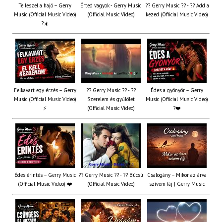
Te leszel a hajó – Gerry
Érted vagyok - Gerry Music
?? Gerry Music ?? - ?? Add a
Music (Official Music Video)
(Official Music Video)
kezed (Official Music Video)
?☀️
Felkavart egy érzés – Gerry
?? Gerry Music ?? - ??
Édes a gyönyör – Gerry
Music (Official Music Video)
Szerelem és gyűlölet
Music (Official Music Video)
⚡
(Official Music Video)
?❤️
Édes érintés – Gerry Music
?? Gerry Music ?? - ?? Búcsú
Csalogány – Mikor az árva
(Official Music Video) ❤️
(Official Music Video)
szívem fáj | Gerry Music