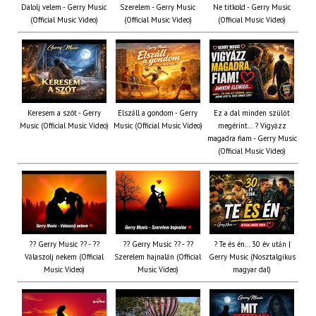
Dalolj velem - Gerry Music
Szerelem - Gerry Music
Ne titkold - Gerry Music
(Official Music Video)
(Official Music Video)
(Official Music Video)
Keresem a szót - Gerry
Elszáll a gondom - Gerry
Ez a dal minden szülőt
Music (Official Music Video)
Music (Official Music Video)
megérint… ? Vigyázz
magadra fiam - Gerry Music
(Official Music Video)
?? Gerry Music ?? - ??
?? Gerry Music ?? - ??
? Te és én… 30 év után |
Válaszolj nekem (Official
Szerelem hajnalán (Official
Gerry Music (Nosztalgikus
Music Video)
Music Video)
magyar dal)