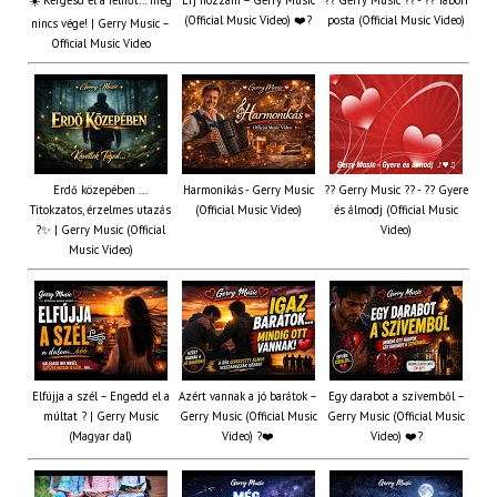
☀️ Kergesd el a felhőt… még
Érj hozzám – Gerry Music
?? Gerry Music ?? - ?? Tábori
(Official Music Video) ❤️?
posta (Official Music Video)
nincs vége! | Gerry Music –
Official Music Video
Erdő közepében ...
Harmonikás - Gerry Music
?? Gerry Music ?? - ?? Gyere
Titokzatos, érzelmes utazás
(Official Music Video)
és álmodj (Official Music
?✨ | Gerry Music (Official
Video)
Music Video)
Elfújja a szél – Engedd el a
Azért vannak a jó barátok –
Egy darabot a szívemből –
múltat ? | Gerry Music
Gerry Music (Official Music
Gerry Music (Official Music
(Magyar dal)
Video) ?❤️
Video) ❤️?