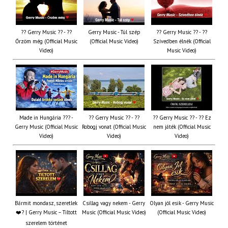
?? Gerry Music ?? - ??
Gerry Music - Túl szép
?? Gerry Music ?? - ??
Őrzöm még (Official Music
(Official Music Video)
Szívedben élnék (Official
Video)
Music Video)
Made in Hungária ??? -
?? Gerry Music ?? - ??
?? Gerry Music ?? - ?? Ez
Gerry Music (Official Music
Robogj vonat (Official Music
nem játék (Official Music
Video)
Video)
Video)
Bármit mondasz, szeretlek
Csillag vagy nekem - Gerry
Olyan jól esik - Gerry Music
❤️‍? | Gerry Music – Tiltott
Music (Official Music Video)
(Official Music Video)
szerelem történet