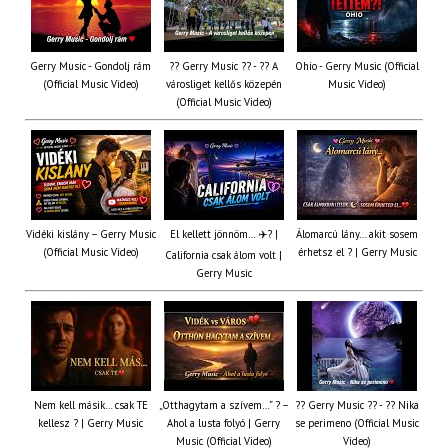
Gerry Music - Gondolj rám
?? Gerry Music ?? - ?? A
Ohio - Gerry Music (Official
(Official Music Video)
városliget kellős közepén
Music Video)
(Official Music Video)
Vidéki kislány – Gerry Music
El kellett jönnöm… ✈️? |
Álomarcú lány… akit sosem
(Official Music Video)
érhetsz el ? | Gerry Music
California csak álom volt |
Gerry Music
Nem kell másik… csak TE
„Otthagytam a szívem…” ? –
?? Gerry Music ?? - ?? Nika
kellesz ? | Gerry Music
Ahol a lusta folyó | Gerry
se perimeno (Official Music
Music (Official Video)
Video)