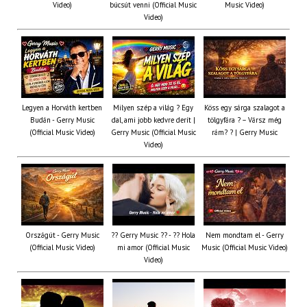
Video)
búcsút venni (Official Music
Music Video)
Video)
Legyen a Horváth kertben
Milyen szép a világ ? Egy
Köss egy sárga szalagot a
Budán - Gerry Music
dal, ami jobb kedvre derít |
tölgyfára ?️ – Vársz még
(Official Music Video)
Gerry Music (Official Music
rám? ? | Gerry Music
Video)
Országút - Gerry Music
?? Gerry Music ?? - ?? Hola
Nem mondtam el - Gerry
(Official Music Video)
mi amor (Official Music
Music (Official Music Video)
Video)