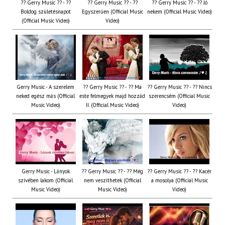
?? Gerry Music ?? - ??
?? Gerry Music ?? - ??
?? Gerry Music ?? - ?? Jó
Boldog születésnapot
Egyszerűen (Official Music
nekem (Official Music Video)
(Official Music Video)
Video)
Gerry Music - A szerelem
?? Gerry Music ?? - ?? Ma
?? Gerry Music ?? - ?? Nincs
neked egész más (Official
este felmegyek majd hozzád
szerencsém (Official Music
Music Video)
II. (Official Music Video)
Video)
Gerry Music - Lányok
?? Gerry Music ?? - ?? Még
?? Gerry Music ?? - ?? Kacér
szívében lakom (Official
nem veszíthetek (Official
a mosolya (Official Music
Music Video)
Music Video)
Video)