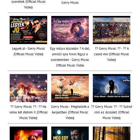
szeretlek (Official Music
Gerry Music
Video)
Legyek jó - Gerry Music
Egy május éjszakán ? A dal,
?? Gerry Music ?? - ?? A
(Official Music Video)
amitől újra hinni fogsz a
csend éve (Official Music
szerelemben - Gerry Music
Video)
Official Music Video
?? Gerry Music ?? - ?? Ha
Gerry Music - Meghalnék a
?? Gerry Music ?? - ?? Szánd
volna két életem II (Official
karjaidban (Official Music
rám az éjszakát (Official
Music Video)
Video)
Music Video)