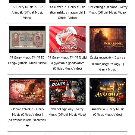
?? Gerry Music ?? - ??
Az a szép ? - Gerry Music
Kire csillog a szemed - Gerry
Ajándék (Official Music
(Romantikus magyar dal |
Music (Official Music Video)
Video)
Official Video)
?? Gerry Music ?? - ?? 50
?? Gerry Music ?? - ?? Találd
Ócska reggel ☕ – Csak az
Pengő (Official Music Video)
ki gyorsan a gondolatom
számít, hogy itt vagy… |
(Official Music Video)
Gerry Music
? Picike szívek ? – Gerry
Valahol egy lány - Gerry
Annabella - Gerry Music
Music (Official Video) |
Music (Official Music Video)
(Official Music Video)
„Százszor leírom: szeretlek”
❤️