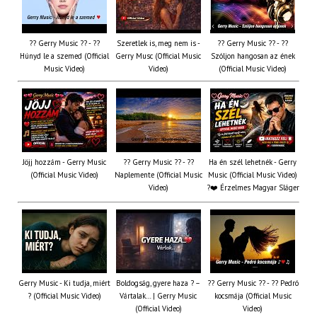
?? Gerry Music ?? - ??
Szeretlek is, meg nem is -
?? Gerry Music ?? - ??
Húnyd le a szemed (Official
Gerry Musc (Official Music
Szóljon hangosan az ének
Music Video)
Video)
(Official Music Video)
Jöjj hozzám - Gerry Music
?? Gerry Music ?? - ??
Ha én szél lehetnék - Gerry
(Official Music Video)
Naplemente (Official Music
Music (Official Music Video)
Video)
?️❤️ Érzelmes Magyar Sláger
Gerry Music - Ki tudja, miért
Boldogság, gyere haza ? –
?? Gerry Music ?? - ?? Pedró
? (Official Music Video)
Vártalak… | Gerry Music
kocsmája (Official Music
(Official Video)
Video)