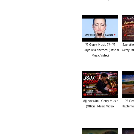
?? Gerry Music ?? - ??
Szeretle
Húnyd le a szemed (Official
Gerry Mu
Music Video)
Jöjj hozzám - Gerry Music
?? Ger
(Official Music Video)
Naplemen