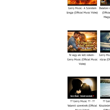
Gerry Music - A Szerelem
Balatoni 
lángja (Official Music Video)
(Offici
Magya
Te vagy aki kell nekem -
Gerry Mus
Gerry Music (Official Music
rózsa (Of
Video)
?? Gerry Music ?? - ??
?? Ger
Valamit szeretnék (Official
Köszönöm
Music Video)
(Offic