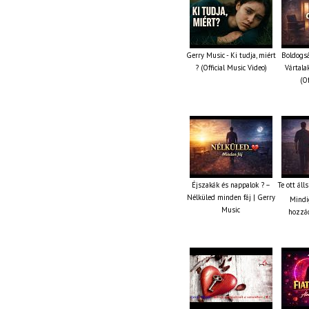
Gerry Music - Ki tudja, miért
Boldogsá
? (Official Music Video)
Vártala
(Of
Éjszakák és nappalok ? –
Te ott áll
Nélküled minden fáj | Gerry
Mindi
Music
hozzád