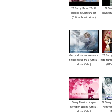
?? Gerry Music ?? - ??
?? Ger
Boldog születésnapot
Egyszerű
(Official Music Video)
Gerry Music - A szerelem
?? Gerry
neked egész más (Official
este felm
Music Video)
II. (Off
Gerry Music - Lányok
?? Gerry
szívében lakom (Official
nem vesz
Music Video)
M