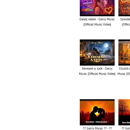
Dalolj velem - Gerry Music
Szerel
(Official Music Video)
(Offic
Keresem a szót - Gerry
Elszáll
Music (Official Music Video)
Music (Of
?? Gerry Music ?? - ??
?? Ger