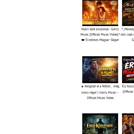
Nyári éjek asszonya - Gerry
? „Marad
Music (Official Music Video)?
már csak 
❤️ Érzelmes Magyar Sláger
G
☀️ Kergesd el a felhőt… még
Érj hozz
(Officia
nincs vége! | Gerry Music –
Official Music Video