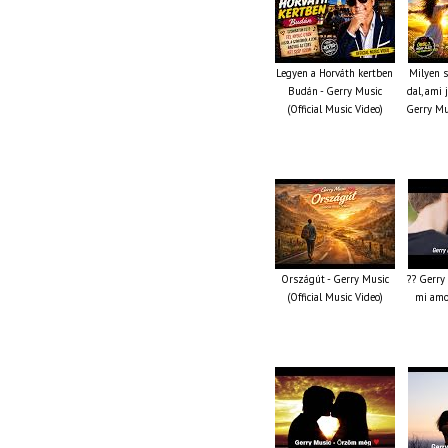
Legyen a Horváth kertben
Milyen s
Budán - Gerry Music
dal, ami 
(Official Music Video)
Gerry Mus
Országút - Gerry Music
?? Gerry 
(Official Music Video)
mi amor