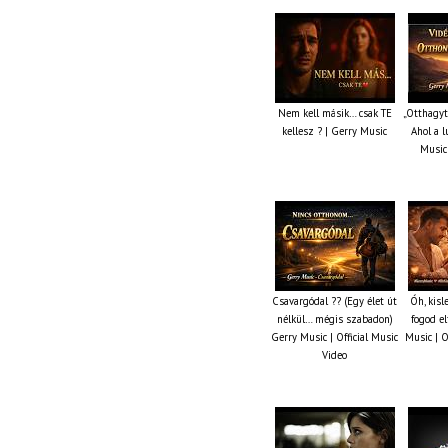
Nem kell másik… csak TE
„Otthagyt
kellesz ? | Gerry Music
Ahol a l
Music 
Csavargódal ?? (Egy élet út
Óh, kis
nélkül… mégis szabadon)
fogod el
Gerry Music | Official Music
Music | O
Video