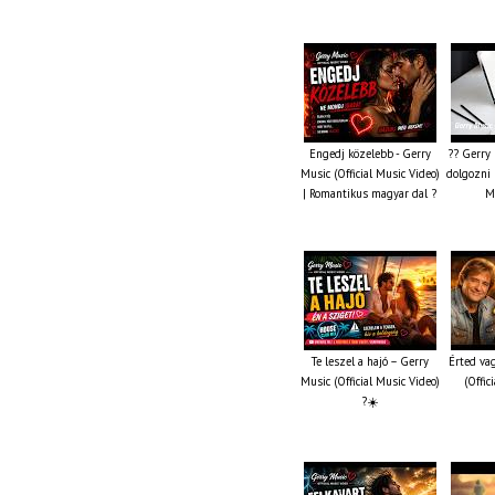
Engedj közelebb - Gerry
?? Gerry 
Music (Official Music Video)
dolgozni n
| Romantikus magyar dal ?
M
Te leszel a hajó – Gerry
Érted va
Music (Official Music Video)
(Offic
?☀️