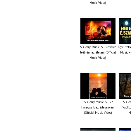
Music Video)
?? Gerry Music ?? - ?? Veled
Egy utols
leélném az életem (Official
Music –
Music Video)
?? Gerry Music ?? - ??
?? Ger
Haragszik az édesanyám
Fordíto
(Official Music Video)
M