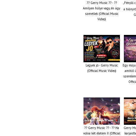
?? Gerry Music ?? - ??
„Fénylő c
Amilyen hülye vagy, én úgy
a hiányró
szeretlek (Official Music
G
Video)
Legyek jó - Gerry Music
Egy május
(Official Music Video)
amitől ú
szerelem
Offic
?? Gerry Music ?? - ?? Ha
Gerry Mu
volna két életem II (Official
karjaidb