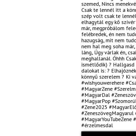
szemed, Nincs menekvés
Csak te lennél itt a kö
szép volt csak te lennél 
elhagytál egy kő szívé
már, megpróbálom feled
felébredek, én nem tud
hazugság, mit nem tudo
nem hal meg soha már, 
láng, Úgy várlak én, csa
meghallanál. Óhhh Csak t
ismétlődik) ? Hallgasd
dalokat is: ? Elhajóznék
könnyű szerelem ? Ki v
#wishyouwerehere #Csa
#MagyarZene #Szerelm
#MagyarDal #Zeneszöv
#MagyarPop #SzomorúD
#Zene2025 #MagyarEl
#ZeneszövegMagyarul #
#MagyarYouTubeZene #
#érzelmesdal