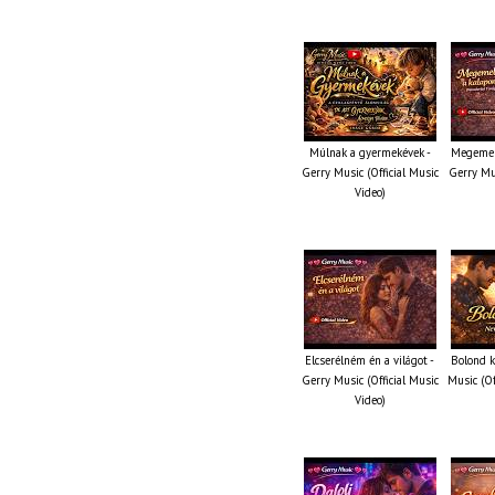
Múlnak a gyermekévek -
Megemel
Gerry Music (Official Music
Gerry Mus
Video)
Elcserélném én a világot -
Bolond k
Gerry Music (Official Music
Music (Of
Video)