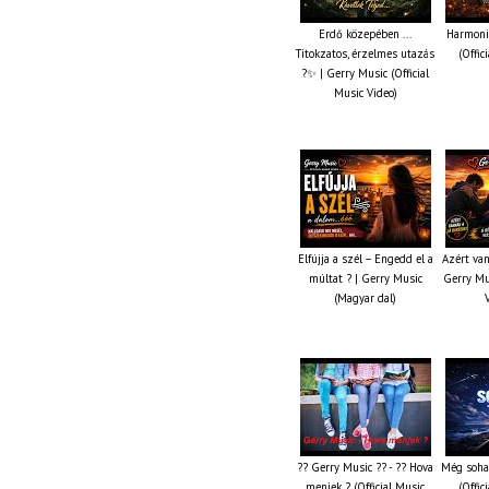
Erdő közepében ...
Harmonik
Titokzatos, érzelmes utazás
(Offic
?✨ | Gerry Music (Official
Music Video)
Elfújja a szél – Engedd el a
Azért van
múltat ? | Gerry Music
Gerry Mus
(Magyar dal)
?? Gerry Music ?? - ?? Hova
Még soha
menjek ? (Official Music
(Offic