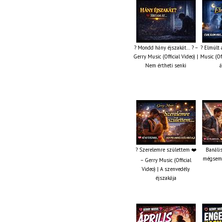
? Mondd hány éjszakát… ? –
? Elmúlt 
Gerry Music (Official Video) |
Music (Off
Nem értheti senki
á
? Szerelemre születtem ❤️
Banáli
mégsem?
– Gerry Music (Official
Video) | A szenvedély
éjszakája