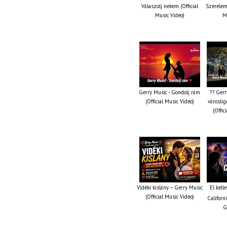
Válaszolj nekem (Official
Szerelem 
Music Video)
M
Gerry Music - Gondolj rám
?? Gerr
(Official Music Video)
városlig
(Offic
Vidéki kislány – Gerry Music
El kell
(Official Music Video)
Californi
G