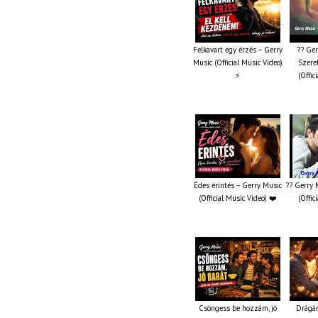
Felkavart egy érzés – Gerry
?? Ger
Music (Official Music Video)
Szere
⚡
(Offic
Édes érintés – Gerry Music
?? Gerry 
(Official Music Video) ❤️
(Offic
Csöngess be hozzám, jó
Drágám