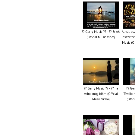
?? Gerry Music ?? - ?? Érzés
Almát es
(Official Music Video)
összetör
Music (Of
?? Gerry Music ?? - ?? Ha
?? Ger
volna még időm (Official
Távolban
Music Video)
(Offic