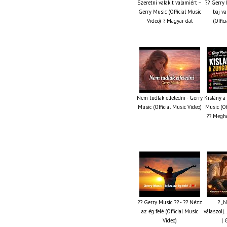
Szeretni valakit valamiért –
?? Gerry 
Gerry Music (Official Music
baj va
Video) ? Magyar dal
(Offic
Nem tudlak elfeledni - Gerry
Kislány a
Music (Official Music Video)
Music (Of
?? Megha
?? Gerry Music ?? - ?? Nézz
? „N
az ég felé (Official Music
válaszolj…
Video)
| 