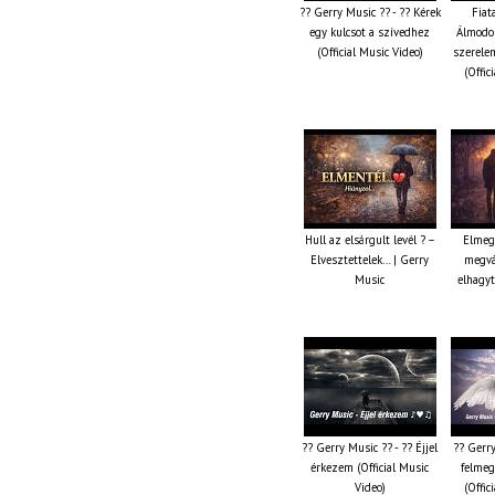
?? Gerry Music ?? - ?? Kérek
Fiat
egy kulcsot a szívedhez
Álmodoz
(Official Music Video)
szerele
(Offic
Hull az elsárgult levél ? –
Elmeg
Elvesztettelek… | Gerry
megvá
Music
elhagyt
?? Gerry Music ?? - ?? Éjjel
?? Gerry
érkezem (Official Music
felmeg
Video)
(Offic