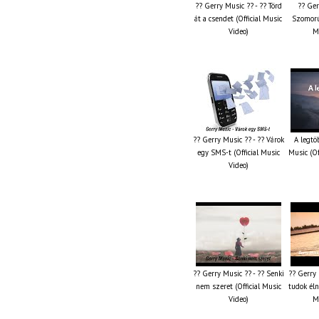
?? Gerry Music ?? - ?? Törd
?? Ger
át a csendet (Official Music
Szomorú
Video)
M
?? Gerry Music ?? - ?? Várok
A legtö
egy SMS-t (Official Music
Music (Of
Video)
?? Gerry Music ?? - ?? Senki
?? Gerry
nem szeret (Official Music
tudok élni
Video)
M