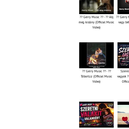
?? Gerry Music ?? - ?? Állj
?? Gerry 
meg kislány (Official Music
vagy bék
Video)
?? Gerry Music ?? - ??
Szeres
Tábortűz (Official Music
vagyok ?
Video)
Offic