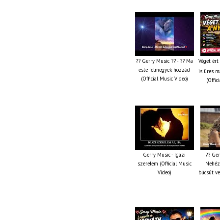
?? Gerry Music ?? - ?? Ma
Véget ért
este felmegyek hozzád
is üres m
(Official Music Video)
(Offic
Gerry Music - Igazi
?? Ger
szerelem (Official Music
Nehéz 
Video)
búcsút ve