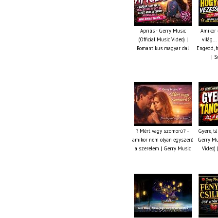
Április - Gerry Music
Amikor 
(Official Music Video) |
világ..
Romantikus magyar dal
Engedd, h
| 
? Mért vagy szomorú? –
Gyere, tá
amikor nem olyan egyszerű
Gerry Mus
a szerelem | Gerry Music
Video) 