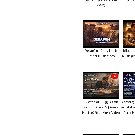
Video)
Dédapám - Gerry Music
Rólad ál
(Official Music Video)
Music (Of
Bukott diák ... Egy lázadó
Csepereg 
szív története ?? | Gerry
emlékek é
Music (Official Music Video)
| Gerry Mu