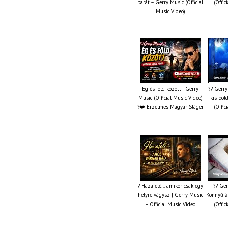
barát – Gerry Music (Official
(Offic
Music Video)
Ég és föld között - Gerry
?? Gerry
Music (Official Music Video)
kis bol
?❤️ Érzelmes Magyar Sláger
(Offic
? Hazafelé… amikor csak egy
?? Ger
helyre vágysz | Gerry Music
Könnyű á
– Official Music Video
(Offic