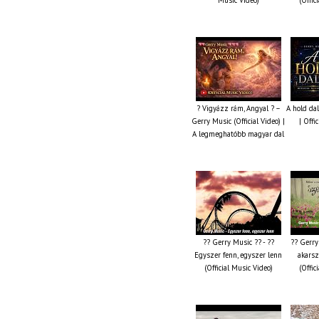
? Vigyázz rám, Angyal ? –
A hold da
Gerry Music (Official Video) |
| Offi
A legmeghatóbb magyar dal
?? Gerry Music ?? - ??
?? Gerry
Egyszer fenn, egyszer lenn
akarsz
(Official Music Video)
(Offic