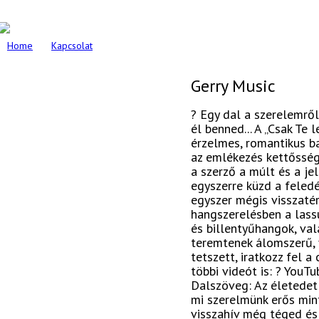
Home
Kapcsolat
Gerry Music
? Egy dal a szerelemrő
él benned... A „Csak Te 
érzelmes, romantikus b
az emlékezés kettősség
a szerző a múlt és a j
egyszerre küzd a feled
egyszer mégis visszatérh
hangszerelésben a lass
és billentyűhangok, va
teremtenek álomszerű, 
tetszett, iratkozz fel 
többi videót is: ? You
Dalszöveg: Az életedet
mi szerelmünk erős mint
visszahív még téged és