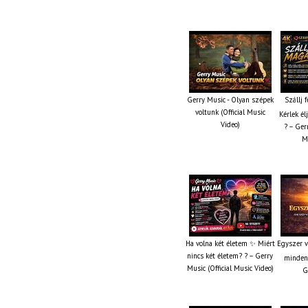
Gerry Music - Olyan szépek
Szállj 
voltunk (Official Music
Kérlek él
Video)
? – Gerr
M
Ha volna két életem ✨ Miért
Egyszer v
nincs két életem? ? – Gerry
mindent
Music (Official Music Video)
G