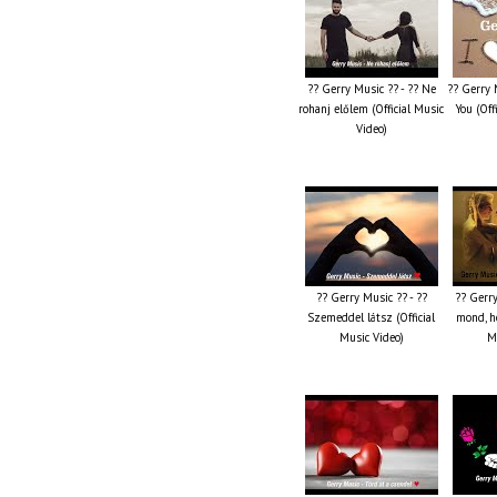
?? Gerry Music ?? - ?? Ne
?? Gerry M
rohanj előlem (Official Music
You (Off
Video)
?? Gerry Music ?? - ??
?? Gerry
Szemeddel látsz (Official
mond, h
Music Video)
M