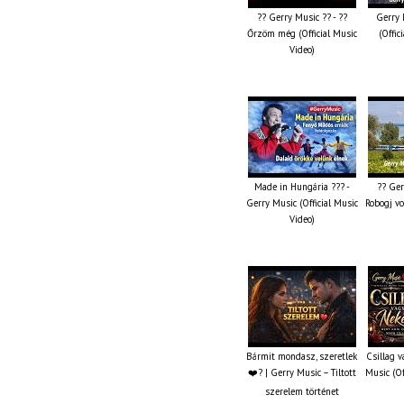
?? Gerry Music ?? - ??
Gerry 
Őrzöm még (Official Music
(Offic
Video)
Made in Hungária ??? -
?? Ger
Gerry Music (Official Music
Robogj vo
Video)
Bármit mondasz, szeretlek
Csillag 
❤️‍? | Gerry Music – Tiltott
Music (Of
szerelem történet