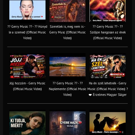
?? Gerry Music ?? - ?? Húnyd
Szeretlek is, meg nem is -
?? Gerry Music ?? - ??
le a szemed (Official Music
Gerry Musc (Official Music
Szóljon hangosan az ének
Video)
Video)
(Official Music Video)
Jöjj hozzám - Gerry Music
?? Gerry Music ?? - ??
Ha én szél lehetnék - Gerry
(Official Music Video)
Naplemente (Official Music
Music (Official Music Video) ?️
Video)
❤️ Érzelmes Magyar Sláger