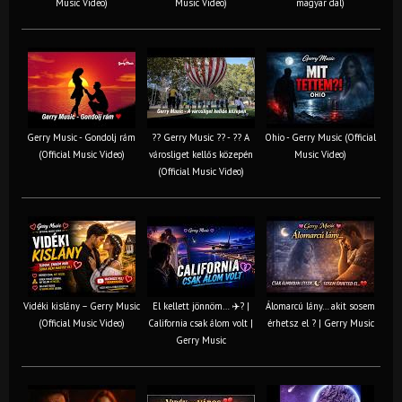
Music Video)
Music Video)
magyar dal)
Gerry Music - Gondolj rám
?? Gerry Music ?? - ?? A
Ohio - Gerry Music (Official
(Official Music Video)
városliget kellős közepén
Music Video)
(Official Music Video)
Vidéki kislány – Gerry Music
El kellett jönnöm… ✈️? |
Álomarcú lány… akit sosem
(Official Music Video)
California csak álom volt |
érhetsz el ? | Gerry Music
Gerry Music