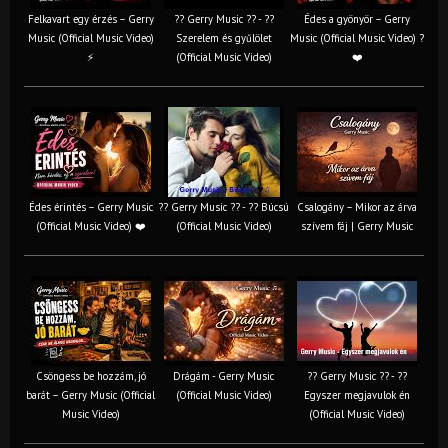
Felkavart egy érzés – Gerry
?? Gerry Music ?? - ??
Édes a gyönyör – Gerry
Music (Official Music Video)
Szerelem és gyűlölet
Music (Official Music Video) ?
⚡
(Official Music Video)
❤️
Édes érintés – Gerry Music
?? Gerry Music ?? - ?? Búcsú
Csalogány – Mikor az árva
(Official Music Video) ❤️
(Official Music Video)
szívem fáj | Gerry Music
Csöngess be hozzám, jó
Drágám - Gerry Music
?? Gerry Music ?? - ??
barát – Gerry Music (Official
(Official Music Video)
Egyszer megjavulok én
Music Video)
(Official Music Video)