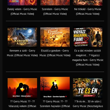
Dalolj velem - Gerry Music
Szerelem - Gerry Music
Ne titkold - Gerry Music
(Official Music Video)
(Official Music Video)
(Official Music Video)
Keresem a szót - Gerry
Elszáll a gondom - Gerry
Ez a dal minden szülőt
Music (Official Music Video)
Music (Official Music Video)
megérint… ? Vigyázz
magadra fiam - Gerry Music
(Official Music Video)
?? Gerry Music ?? - ??
?? Gerry Music ?? - ??
? Te és én… 30 év után |
Válaszolj nekem (Official
Szerelem hajnalán (Official
Gerry Music (Nosztalgikus