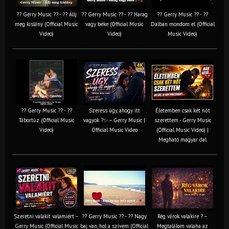
?? Gerry Music ?? - ?? Állj
?? Gerry Music ?? - ?? Harag
?? Gerry Music ?? - ??
meg kislány (Official Music
vagy béke (Official Music
Dalban mondom el (Official
Video)
Video)
Music Video)
?? Gerry Music ?? - ??
Szeress úgy, ahogy itt
Életemben csak két nőt
Tábortűz (Official Music
vagyok ?✨ – Gerry Music |
szerettem - Gerry Music
Video)
Official Music Video
(Official Music Video) |
Megható magyar dal
Szeretni valakit valamiért –
?? Gerry Music ?? - ?? Nagy
Rég várok valakire ? –
Gerry Music (Official Music
baj van, hol a szívem (Official
Megtalálom valaha az