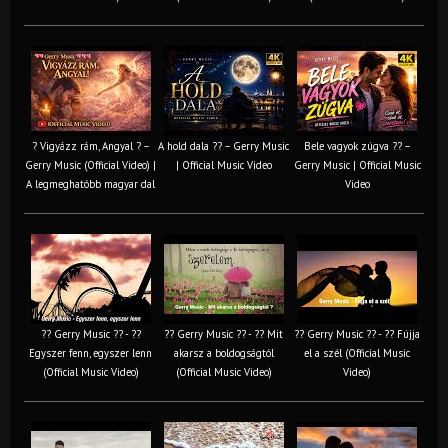
? Vigyázz rám, Angyal ? –
A hold dala ?? – Gerry Music
Bele vagyok zúgva ?? –
Gerry Music (Official Video) |
| Official Music Video
Gerry Music | Official Music
A legmeghatóbb magyar dal
Video
?? Gerry Music ?? - ??
?? Gerry Music ?? - ?? Mit
?? Gerry Music ?? - ?? Fújja
Egyszer fenn, egyszer lenn
akarsz a boldogságtól
el a szél (Official Music
(Official Music Video)
(Official Music Video)
Video)