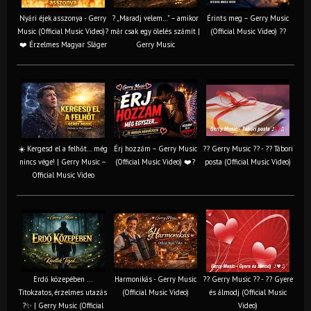
Nyári éjek asszonya - Gerry
? „Maradj velem…” – amikor
Érints meg – Gerry Music
Music (Official Music Video)?
már csak egy ölelés számít |
(Official Music Video) ??
❤️ Érzelmes Magyar Sláger
Gerry Music
☀️ Kergesd el a felhőt… még
Érj hozzám – Gerry Music
?? Gerry Music ?? - ?? Tábori
nincs vége! | Gerry Music –
(Official Music Video) ❤️?
posta (Official Music Video)
Official Music Video
Erdő közepében ...
Harmonikás - Gerry Music
?? Gerry Music ?? - ?? Gyere
Titokzatos, érzelmes utazás
(Official Music Video)
és álmodj (Official Music
?✨ | Gerry Music (Official
Video)