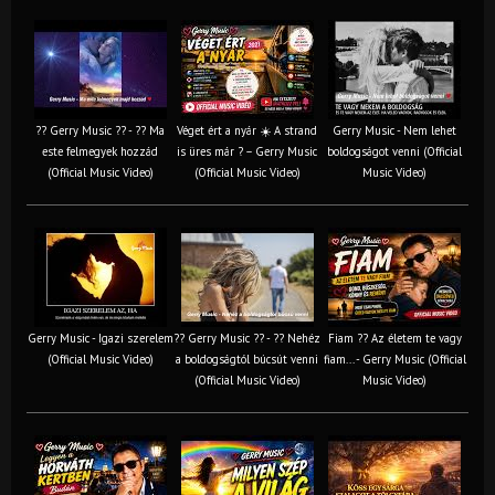
?? Gerry Music ?? - ?? Ma
Véget ért a nyár ☀️ A strand
Gerry Music - Nem lehet
este felmegyek hozzád
is üres már ? – Gerry Music
boldogságot venni (Official
(Official Music Video)
(Official Music Video)
Music Video)
Gerry Music - Igazi szerelem
?? Gerry Music ?? - ?? Nehéz
Fiam ?‍? Az életem te vagy
(Official Music Video)
a boldogságtól búcsút venni
fiam... - Gerry Music (Official
(Official Music Video)
Music Video)