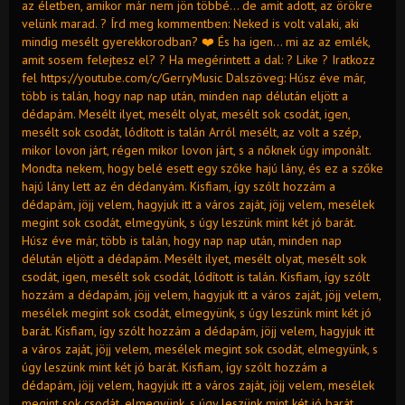
az életben, amikor már nem jön többé… de amit adott, az örökre
velünk marad. ? Írd meg kommentben: Neked is volt valaki, aki
mindig mesélt gyerekkorodban? ❤️ És ha igen… mi az az emlék,
amit sosem felejtesz el? ? Ha megérintett a dal: ? Like ? Iratkozz
fel https://youtube.com/c/GerryMusic Dalszöveg: Húsz éve már,
több is talán, hogy nap nap után, minden nap délután eljött a
dédapám. Mesélt ilyet, mesélt olyat, mesélt sok csodát, igen,
mesélt sok csodát, lódított is talán Arról mesélt, az volt a szép,
mikor lovon járt, régen mikor lovon járt, s a nőknek úgy imponált.
Mondta nekem, hogy belé esett egy szőke hajú lány, és ez a szőke
hajú lány lett az én dédanyám. Kisfiam, így szólt hozzám a
dédapám, jöjj velem, hagyjuk itt a város zaját, jöjj velem, mesélek
megint sok csodát, elmegyünk, s úgy leszünk mint két jó barát.
Húsz éve már, több is talán, hogy nap nap után, minden nap
délután eljött a dédapám. Mesélt ilyet, mesélt olyat, mesélt sok
csodát, igen, mesélt sok csodát, lódított is talán. Kisfiam, így szólt
hozzám a dédapám, jöjj velem, hagyjuk itt a város zaját, jöjj velem,
mesélek megint sok csodát, elmegyünk, s úgy leszünk mint két jó
barát. Kisfiam, így szólt hozzám a dédapám, jöjj velem, hagyjuk itt
a város zaját, jöjj velem, mesélek megint sok csodát, elmegyünk, s
úgy leszünk mint két jó barát. Kisfiam, így szólt hozzám a
dédapám, jöjj velem, hagyjuk itt a város zaját, jöjj velem, mesélek
megint sok csodát, elmegyünk, s úgy leszünk mint két jó barát.