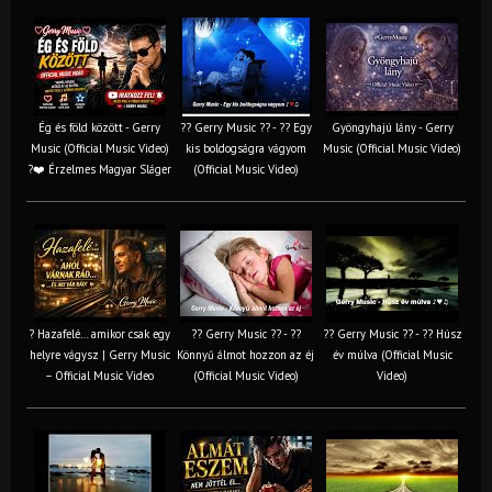
Ég és föld között - Gerry
?? Gerry Music ?? - ?? Egy
Gyöngyhajú lány - Gerry
Music (Official Music Video)
kis boldogságra vágyom
Music (Official Music Video)
?❤️ Érzelmes Magyar Sláger
(Official Music Video)
? Hazafelé… amikor csak egy
?? Gerry Music ?? - ??
?? Gerry Music ?? - ?? Húsz
helyre vágysz | Gerry Music
Könnyű álmot hozzon az éj
év múlva (Official Music
– Official Music Video
(Official Music Video)
Video)