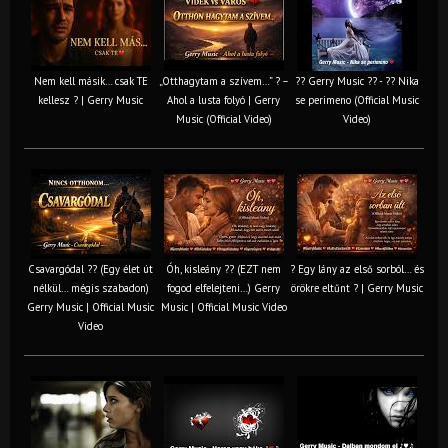
Nem kell másik… csak TE
„Otthagytam a szívem…” ? –
?? Gerry Music ?? - ?? Nika
kellesz ? | Gerry Music
Ahol a lusta folyó | Gerry
se perimeno (Official Music
Music (Official Video)
Video)
Csavargódal ?? (Egy élet út
Óh, kisleány ?? (EZT nem
? Egy lány az első sorból… és
nélkül… mégis szabadon)
fogod elfelejteni…) Gerry
örökre eltűnt ? | Gerry Music
Gerry Music | Official Music
Music | Official Music Video
Video