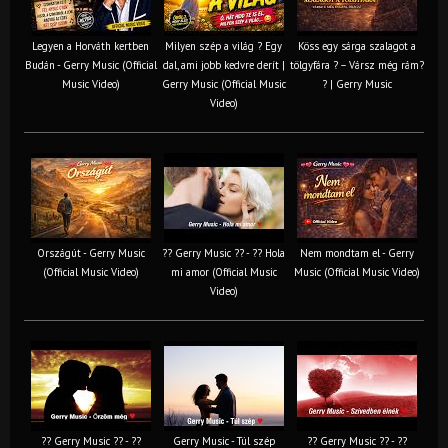
Legyen a Horváth kertben
Milyen szép a világ ? Egy
Köss egy sárga szalagot a
Budán - Gerry Music (Official
dal, ami jobb kedvre derít |
tölgyfára ?️ – Vársz még rám?
Music Video)
Gerry Music (Official Music
? | Gerry Music
Video)
Országút - Gerry Music
?? Gerry Music ?? - ?? Hola
Nem mondtam el - Gerry
(Official Music Video)
mi amor (Official Music
Music (Official Music Video)
Video)
?? Gerry Music ?? - ??
Gerry Music - Túl szép
?? Gerry Music ?? - ??