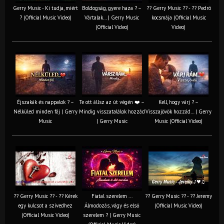
Gerry Music - Ki tudja, miért
Boldogság, gyere haza ? –
?? Gerry Music ?? - ?? Pedró
? (Official Music Video)
Vártalak… | Gerry Music
kocsmája (Official Music
(Official Video)
Video)
Éjszakák és nappalok ? –
Te ott állsz az út végén ❤️ –
Kell, hogy várj ? –
Nélküled minden fáj | Gerry
Mindig visszatalálok hozzád
Visszajövök hozzád… | Gerry
Music
| Gerry Music
Music (Official Video)
?? Gerry Music ?? - ?? Kérek
Fiatal szerelem ...
?? Gerry Music ?? - ?? Jeremy
egy kulcsot a szívedhez
Álmodozás, vágy és első
(Official Music Video)
(Official Music Video)
szerelem ? | Gerry Music