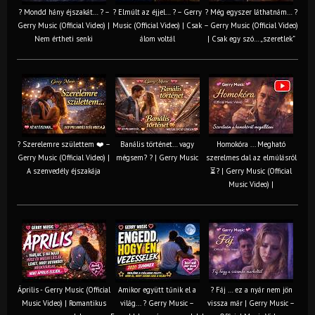
? Mondd hány éjszakát… ? –
? Elmúlt az éjjel… ? – Gerry
? Még egyszer láthatnám… ?
Gerry Music (Official Video) |
Music (Official Video) | Csak
– Gerry Music (Official Video)
Nem értheti senki
álom voltál
| Csak egy szó… „szeretlek”
? Szerelemre születtem ❤️ –
Banális történet… vagy
Homokóra ... Megható
Gerry Music (Official Video) |
mégsem? ? | Gerry Music
szerelmes dal az elmúlásról
A szenvedély éjszakája
⏳? | Gerry Music (Official
Music Video) |
Április - Gerry Music (Official
Amikor együtt tűnik el a
? Fáj … ez a nyár nem jön
Music Video) | Romantikus
világ... ? Gerry Music –
vissza már | Gerry Music –