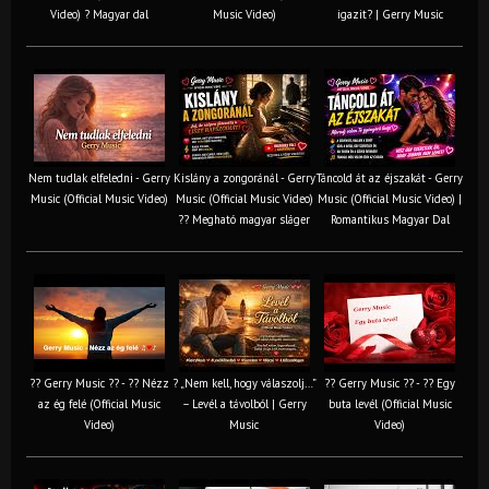
Video) ? Magyar dal
Music Video)
igazit? | Gerry Music
Nem tudlak elfeledni - Gerry
Kislány a zongoránál - Gerry
Táncold át az éjszakát - Gerry
Music (Official Music Video)
Music (Official Music Video)
Music (Official Music Video) |
?? Megható magyar sláger
Romantikus Magyar Dal
?? Gerry Music ?? - ?? Nézz
? „Nem kell, hogy válaszolj…”
?? Gerry Music ?? - ?? Egy
az ég felé (Official Music
– Levél a távolból | Gerry
buta levél (Official Music
Video)
Music
Video)