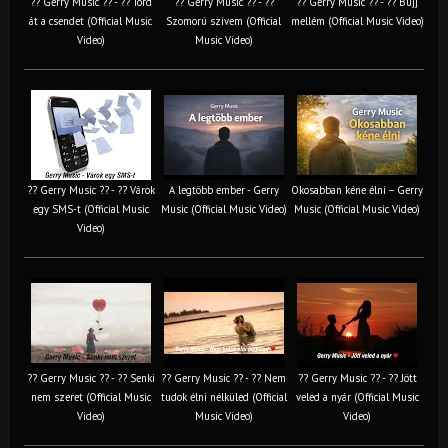
?? Gerry Music ?? - ?? Törd
?? Gerry Music ?? - ??
?? Gerry Music ?? - ?? Bújj
át a csendet (Official Music
Szomorú szívem (Official
mellém (Official Music Video)
Video)
Music Video)
?? Gerry Music ?? - ?? Várok
A legtöbb ember - Gerry
Okosabban kéne élni – Gerry
egy SMS-t (Official Music
Music (Official Music Video)
Music (Official Music Video)
Video)
?? Gerry Music ?? - ?? Senki
?? Gerry Music ?? - ?? Nem
?? Gerry Music ?? - ?? Jött
nem szeret (Official Music
tudok élni nélküled (Official
veled a nyár (Official Music
Video)
Music Video)
Video)