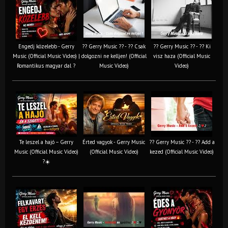
Engedj közelebb - Gerry
?? Gerry Music ?? - ?? Csak
?? Gerry Music ?? - ?? Ki
Music (Official Music Video) |
dolgozni ne kelljen! (Official
visz haza (Official Music
Romantikus magyar dal ?
Music Video)
Video)
Te leszel a hajó – Gerry
Érted vagyok - Gerry Music
?? Gerry Music ?? - ?? Add a
Music (Official Music Video)
(Official Music Video)
kezed (Official Music Video)
?☀️