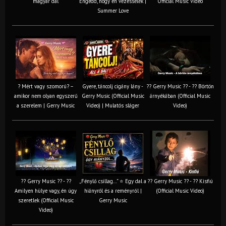
magyar dal
Engedd, hogy én vezesselek |
Official Music Video
Summer Love
? Mért vagy szomorú? –
Gyere, táncolj cigány lány -
?? Gerry Music ?? - ?? Börtön
amikor nem olyan egyszerű
Gerry Music (Official Music
árnyékában (Official Music
a szerelem | Gerry Music
Video) | Mulatós sláger
Video)
?? Gerry Music ?? - ??
„Fénylő csillag…” ⭐ Egy dal a
?? Gerry Music ?? - ?? Kisfiú
Amilyen hülye vagy, én úgy
hiányról és a reményről |
(Official Music Video)
szeretlek (Official Music
Gerry Music
Video)