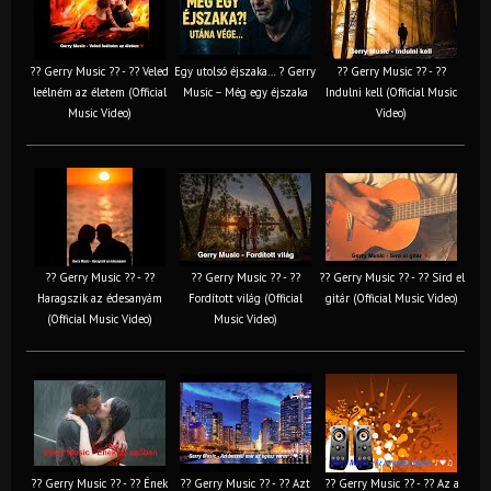
?? Gerry Music ?? - ?? Veled
Egy utolsó éjszaka… ? Gerry
?? Gerry Music ?? - ??
leélném az életem (Official
Music – Még egy éjszaka
Indulni kell (Official Music
Music Video)
Video)
?? Gerry Music ?? - ??
?? Gerry Music ?? - ??
?? Gerry Music ?? - ?? Sírd el
Haragszik az édesanyám
Fordított világ (Official
gitár (Official Music Video)
(Official Music Video)
Music Video)
?? Gerry Music ?? - ?? Ének
?? Gerry Music ?? - ?? Azt
?? Gerry Music ?? - ?? Az a