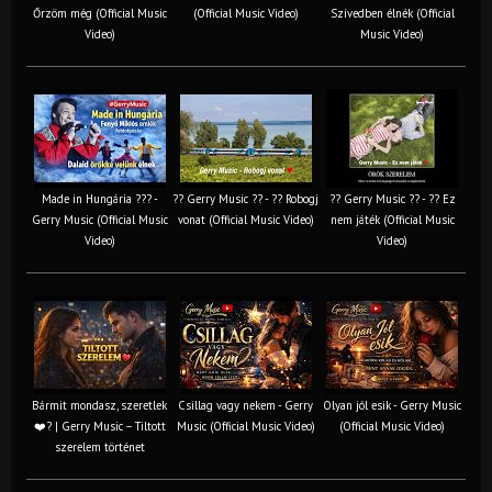
Őrzöm még (Official Music
(Official Music Video)
Szívedben élnék (Official
Video)
Music Video)
Made in Hungária ??? -
?? Gerry Music ?? - ?? Robogj
?? Gerry Music ?? - ?? Ez
Gerry Music (Official Music
vonat (Official Music Video)
nem játék (Official Music
Video)
Video)
Bármit mondasz, szeretlek
Csillag vagy nekem - Gerry
Olyan jól esik - Gerry Music
❤️‍? | Gerry Music – Tiltott
Music (Official Music Video)
(Official Music Video)
szerelem történet