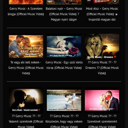
Gerry Music - A Szerelem
Balatoni nyár – Gerry Music
Most élsz – Gerry Music
lángja (Official Music Video)
(Official Music Video) ?
(Official Music Video) ☀️
Magyar nyári sláger
Inspiráló magyar dal
Te vagy aki kell nekem -
Gerry Music - Egy szál vörös
?? Gerry Music ?? - ??
Gerry Music (Official Music
rózsa (Official Music Video)
Dreams ?? (Official Music
Video)
Video)
?? Gerry Music ?? - ??
?? Gerry Music ?? - ??
?? Gerry Music ?? - ??
Valamit szeretnék (Official
Köszönöm, hogy vagy nekem
Szerelmet szerelemért
Music Video)
(Official Music Video)
(Official Music Video)