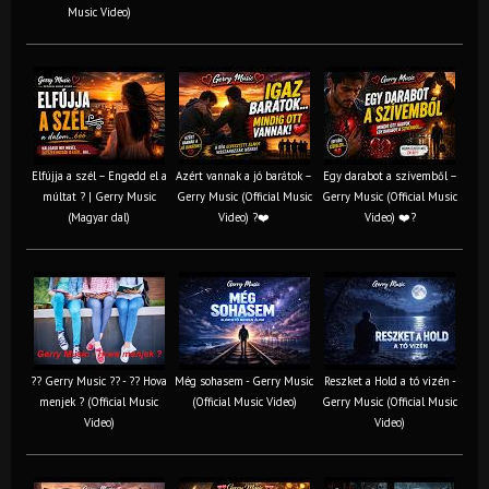
Music Video)
Elfújja a szél – Engedd el a
Azért vannak a jó barátok –
Egy darabot a szívemből –
múltat ? | Gerry Music
Gerry Music (Official Music
Gerry Music (Official Music
(Magyar dal)
Video) ?❤️
Video) ❤️?
?? Gerry Music ?? - ?? Hova
Még sohasem - Gerry Music
Reszket a Hold a tó vizén -
menjek ? (Official Music
(Official Music Video)
Gerry Music (Official Music
Video)
Video)