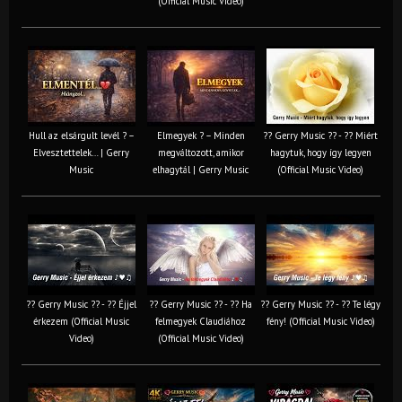
(Official Music Video)
Hull az elsárgult levél ? –
Elmegyek ? – Minden
?? Gerry Music ?? - ?? Miért
Elvesztettelek… | Gerry
megváltozott, amikor
hagytuk, hogy így legyen
Music
elhagytál | Gerry Music
(Official Music Video)
?? Gerry Music ?? - ?? Éjjel
?? Gerry Music ?? - ?? Ha
?? Gerry Music ?? - ?? Te légy
érkezem (Official Music
felmegyek Claudiához
fény! (Official Music Video)
Video)
(Official Music Video)