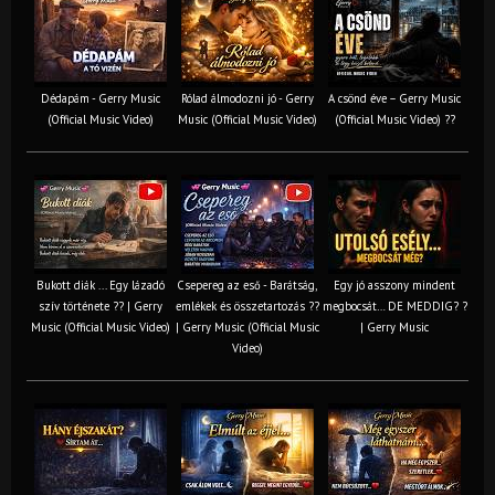
Dédapám - Gerry Music
Rólad álmodozni jó - Gerry
A csönd éve – Gerry Music
(Official Music Video)
Music (Official Music Video)
(Official Music Video) ??
Bukott diák ... Egy lázadó
Csepereg az eső - Barátság,
Egy jó asszony mindent
szív története ?? | Gerry
emlékek és összetartozás ?️?
megbocsát… DE MEDDIG? ?
Music (Official Music Video)
| Gerry Music (Official Music
| Gerry Music
Video)