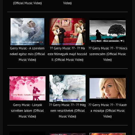
(Official Music Video)
Video)
Gerry Music - A szerelem
?? Gerry Music ?? - ?? Ma
?? Gerry Music ?? - ?? Nincs
neked egész más (Official
este felmegyek majd hozzád
szerencsém (Official Music
Music Video)
II. (Official Music Video)
Video)
Gerry Music - Lányok
?? Gerry Music ?? - ?? Még
?? Gerry Music ?? - ?? Kacér
szívében lakom (Official
nem veszíthetek (Official
a mosolya (Official Music
Music Video)
Music Video)
Video)