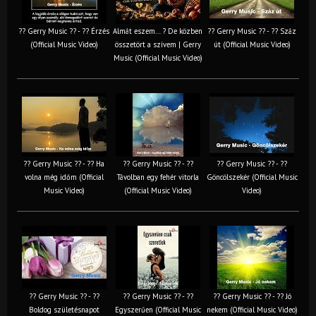
?? Gerry Music ?? - ?? Érzés
Almát eszem… ? De közben
?? Gerry Music ?? - ?? Száz
(Official Music Video)
összetört a szívem | Gerry
út (Official Music Video)
Music (Official Music Video)
?? Gerry Music ?? - ?? Ha
?? Gerry Music ?? - ??
?? Gerry Music ?? - ??
volna még időm (Official
Távolban egy fehér vitorla
Göncölszekér (Official Music
Music Video)
(Official Music Video)
Video)
?? Gerry Music ?? - ??
?? Gerry Music ?? - ??
?? Gerry Music ?? - ?? Jó
Boldog születésnapot
Egyszerűen (Official Music
nekem (Official Music Video)