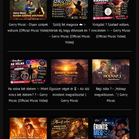
Gerry Music - Olyan szépek
Szállj fel magasra ☁️ ✨
Virágdal ? Szabad voltam,
voltunk (Official Music Video)
Kérlek élj, hogy élhessek én ?
nincstelen ✨ – Gerry Music
– Gerry Music (Official Music
(Official Music Video)
Video)
Ha volna két életem ✨ Miért
Egyszer véget ér ⏳ – Az idő
Régi nóta ? – „Holnap
nincs két életem? ? – Gerry
mindent megváltoztat |
megváltozom…” | Gerry
Music (Official Music Video)
Gerry Music
Music