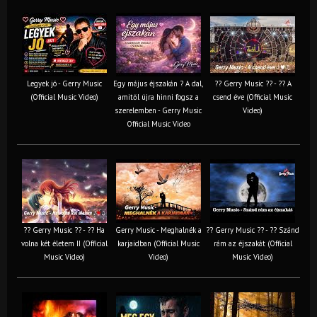
Legyek jó - Gerry Music
Egy május éjszakán ? A dal,
?? Gerry Music ?? - ?? A
(Official Music Video)
amitől újra hinni fogsz a
csend éve (Official Music
szerelemben - Gerry Music
Video)
Official Music Video
?? Gerry Music ?? - ?? Ha
Gerry Music - Meghalnék a
?? Gerry Music ?? - ?? Szánd
volna két életem II (Official
karjaidban (Official Music
rám az éjszakát (Official
Music Video)
Video)
Music Video)