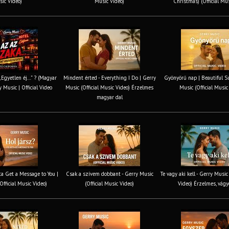
ic Video)
Music Video)
Christmas) (Official Mu
 „Egyetlen éj…” ? (Magyar
Mindent érted - Everything I Do | Gerry
Gyönyörű nap | Beautiful S
y Music | Official Video
Music (Official Music Video) Érzelmes
Music (Official Music
magyar dal
tta Get a Message to You |
Csak a szívem dobbant - Gerry Music
Te vagy aki kell - Gerry Music
Official Music Video)
(Official Music Video)
Video) Érzelmes, vágy