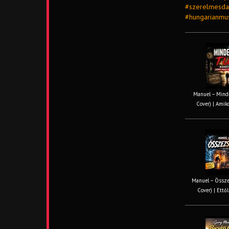
#szerelmesdal
#hungarianmus
Manuel – Minde
Cover) | Amiko
Manuel – Össze
Cover) | Ettől