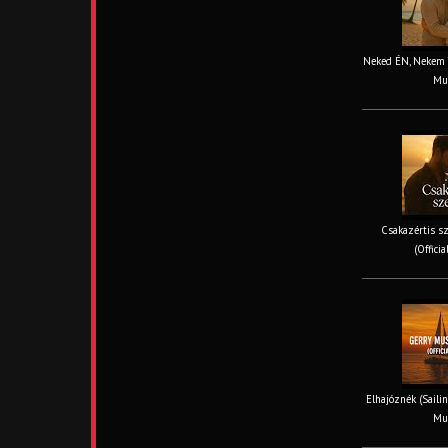
Neked ÉN, Nekem TE
Mus
Csakazértis sz
(Offici
Elhajóznék (Sailin
Mus