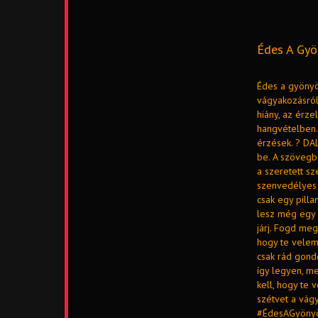
Édes A Gyön
Édes a gyönyö
vágyakozásról,
hiány, az érze
hangvételben. 
érzések. ? DA
be. A szövegb
a szeretett s
szenvedélyes 
csak egy pilla
lesz még egy 
járj. Fogd meg
hogy te velem
csak rád gondo
így legyen, me
kell, hogy te 
szétvet a vágy
#ÉdesAGyönyö