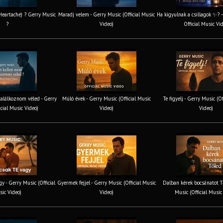
 Heartache) ? Gerry Music
Maradj velem - Gerry Music (Official Music
Ha kigyulnak a csillagok ✨? 
?
Video)
Official Music Vi
találkoznom véled - Gerry
Múló évek - Gerry Music (Official Music
Te figyelj - Gerry Music (O
icial Music Video)
Video)
Video)
y - Gerry Music (Official
Gyermek fejjel - Gerry Music (Official Music
Dalban kérek bocsánatot T
ic Video)
Video)
Music (Official Music