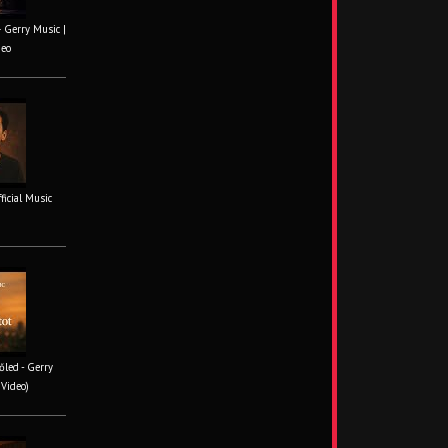
– Gerry Music |
deo
fficial Music
őled - Gerry
 Video)