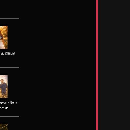
ic (Official
ágyom - Gerry
mes dal