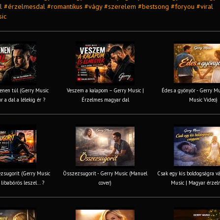
 #érzelmesdal #romantikus #vágy #szerelem #bestsong #foryou #viral
ic
nen túl (Gerry Music
Veszem a kalapom – Gerry Music |
Édes a gyönyör - Gerry Mus
r a dal a lélekig ér ?
Érzelmes magyar dal
Music Video)
zsugorít (Gerry Music
Összezsugorít - Gerry Music (Manuel
Csak egy kis boldogságra v
 libabőrös leszel... ?
cover)
Music | Magyar érzel