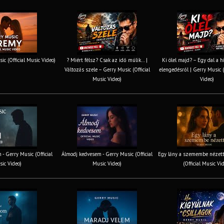
ic (Official Music Video)
? Miért félsz? Csak az idő múlik… |
Ki ölel majd? – Egy dal a h
Változás szele – Gerry Music (Official
elengedésről | Gerry Music (
Music Video)
Video)
 - Gerry Music (Official
Álmodj kedvesem - Gerry Music (Official
Egy lány a szemembe nézett
ic Video)
Music Video)
(Official Music Vi