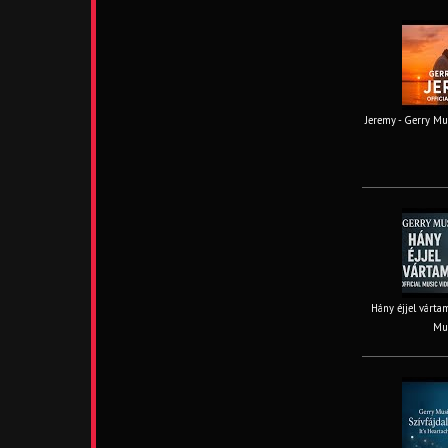
Jeremy - Gerry Mus
Hány éjjel vártam
Mus