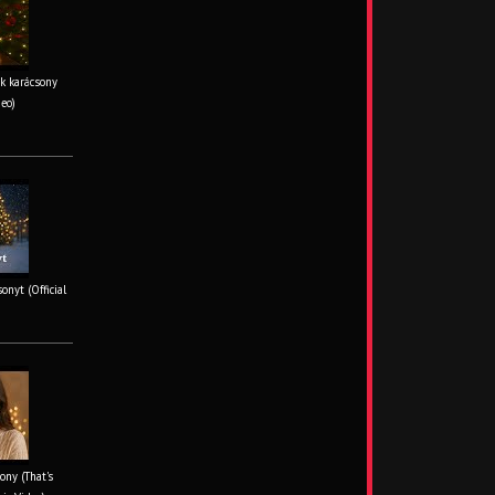
k karácsony
deo)
onyt (Official
ony (That's