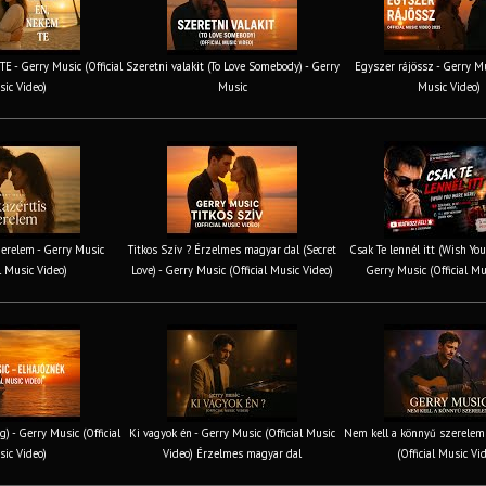
 - Gerry Music (Official
Szeretni valakit (To Love Somebody) - Gerry
Egyszer rájössz - Gerry Mus
ic Video)
Music
Music Video)
erelem - Gerry Music
Titkos Szív ? Érzelmes magyar dal (Secret
Csak Te lennél itt (Wish You
al Music Video)
Love) - Gerry Music (Official Music Video)
Gerry Music (Official Mu
g) - Gerry Music (Official
Ki vagyok én - Gerry Music (Official Music
Nem kell a könnyű szerelem 
ic Video)
Video) Érzelmes magyar dal
(Official Music Vi