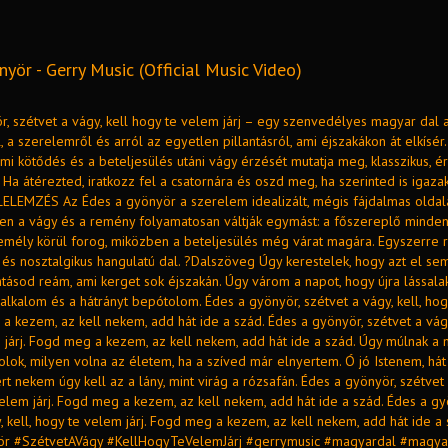
yör - Gerry Music (Official Music Video)
r, szétvet a vágy, kell hogy te velem járj – egy szenvedélyes magyar dal 
 a szerelemről és arról az egyetlen pillantásról, ami éjszakákon át elkísér.
lmi kötődés és a beteljesülés utáni vágy érzését mutatja meg, klasszikus, 
Ha átérezted, iratkozz fel a csatornára és oszd meg, ha szerinted is igaza
LELEMZÉS Az Édes a gyönyör a szerelem idealizált, mégis fájdalmas oldalá
en a vágy és a remény folyamatosan váltják egymást: a főszereplő minde
zemély körül forog, miközben a beteljesülés még várat magára. Egyszerre r
és nosztalgikus hangulatú dal. ?Dalszöveg Úgy kerestelek, hogy azt el sem
ntásod reám, ami kerget sok éjszakán. Úgy várom a napot, hogy újra lássala
alkalom és a hátrányt bepótolom. Édes a gyönyör, szétvet a vágy, kell, ho
 a kezem, az kell nekem, add hát ide a szád. Édes a gyönyör, szétvet a vágy
 járj. Fogd meg a kezem, az kell nekem, add hát ide a szád. Úgy múlnak a 
lok, milyen volna az életem, ha a szíved már elnyertem. Ó jó Istenem, hát
rt nekem úgy kell az a lány, mint virág a rózsafán. Édes a gyönyör, szétvet 
velem járj. Fogd meg a kezem, az kell nekem, add hát ide a szád. Édes a gy
, kell, hogy te velem járj. Fogd meg a kezem, az kell nekem, add hát ide a 
r #SzétvetAVágy #KellHogyTeVelemJárj #gerrymusic #magyardal #magy