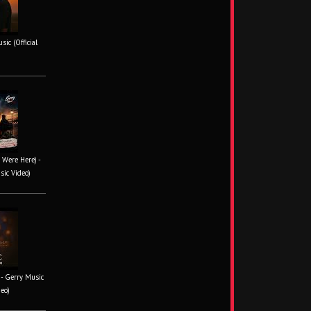
ic (Official
 Were Here) -
sic Video)
- Gerry Music
deo)