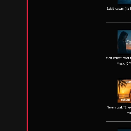
Szívfájdalom (It’s
Mért kellett most 
Music (Off
Nekem csak TE vag
Mus