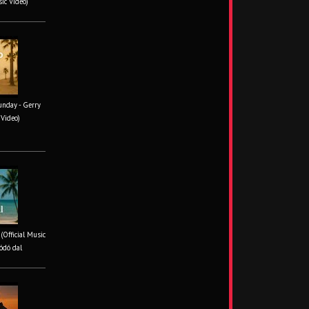
sic Video)
unday - Gerry
 Video)
 (Official Music
ódó dal