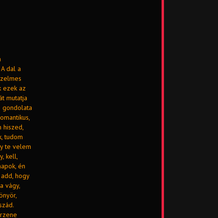
a
 A dal a
érzelmes
k ezek az
t mutatja
n gondolata
omantikus,
 hiszed,
k, tudom
gy te velem
, kell,
napok, én
 add, hogy
a vágy,
önyör,
szád.
arzene