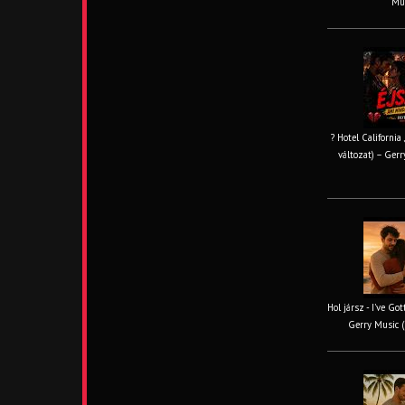
Mus
? Hotel California
változat) – Gerr
Hol jársz - I've Go
Gerry Music (