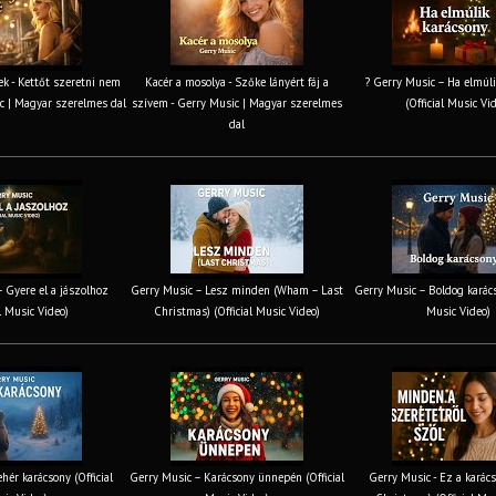
k - Kettőt szeretni nem
Kacér a mosolya - Szőke lányért fáj a
? Gerry Music – Ha elmúli
c | Magyar szerelmes dal
szívem - Gerry Music | Magyar szerelmes
(Official Music Vi
dal
 Gyere el a jászolhoz
Gerry Music – Lesz minden (Wham – Last
Gerry Music – Boldog karács
al Music Video)
Christmas) (Official Music Video)
Music Video)
hér karácsony (Official
Gerry Music – Karácsony ünnepén (Official
Gerry Music - Ez a karács