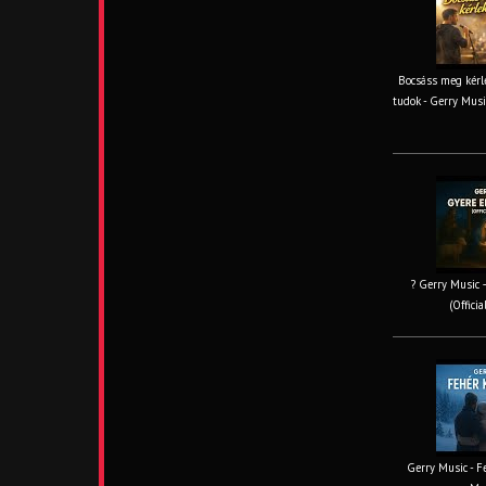
Bocsáss meg kérle
tudok - Gerry Musi
? Gerry Music –
(Offici
Gerry Music - Fe