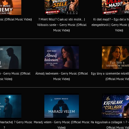
ic (Official Music Video)
? Miért félsz? Csak az idő múlik… |
Ki ölel majd? – Egy dal a h
Változás szele – Gerry Music (Official
elengedésről | Gerry Music (
Music Video)
Video)
 - Gerry Music (Official
Álmodj kedvesem - Gerry Music (Official
Egy lány a szemembe nézett
ic Video)
Music Video)
(Official Music Vi
 Heartache) ? Gerry Music
Maradj velem - Gerry Music (Official Music
Ha kigyulnak a csillagok ✨? 
?
Video)
Official Music Vi