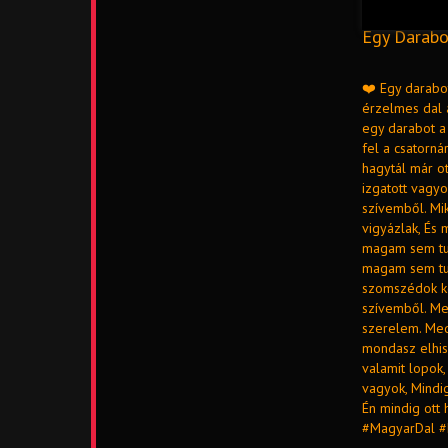
Egy Darabot
❤️ Egy darabot
érzelmes dal 
egy darabot a 
fel a csatorn
hagytál már o
izgatott vagyo
szívemből. Mi
vigyázlak, És
magam sem tud
magam sem tud
szomszédok kö
szívemből. Me
szerelem. Med
mondasz elhis
valamit lopok,
vagyok, Mindig
Én mindig ott
#MagyarDal #