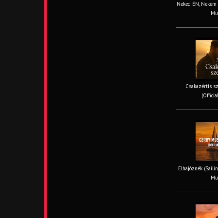
Neked ÉN, Nekem TE
Mus
Csakazértis sz
(Offici
Elhajóznék (Sailin
Mus