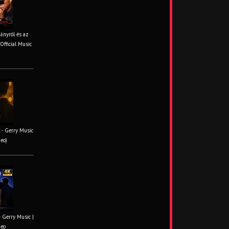
iányról és az
Official Music
 - Gerry Music
deo)
– Gerry Music |
deo