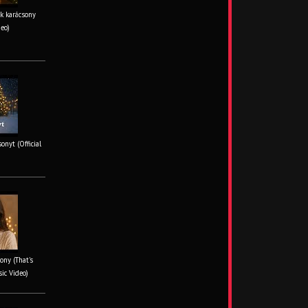
k karácsony
deo)
onyt (Official
ony (That's
sic Video)