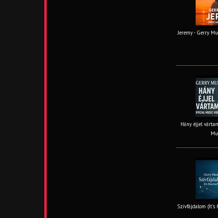
Jeremy - Gerry Mus
Hány éjjel vártam
Mus
Szívfájdalom (It’s