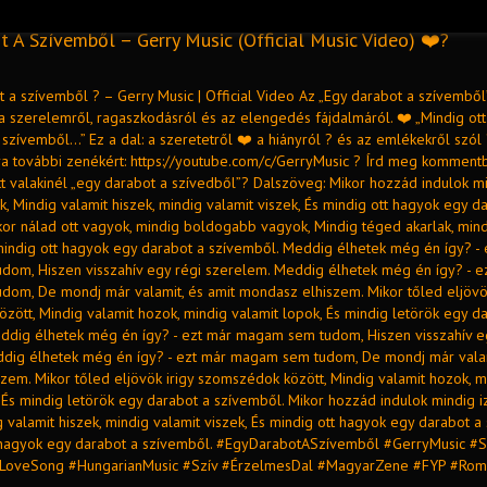
 A Szívemből – Gerry Music (Official Music Video) ❤️?
 a szívemből ? – Gerry Music | Official Video Az „Egy darabot a szívemből
a szerelemről, ragaszkodásról és az elengedés fájdalmáról. ❤️ „Mindig ot
szívemből…” Ez a dal: a szeretetről ❤️ a hiányról ? és az emlékekről szól 
ára további zenékért: https://youtube.com/c/GerryMusic ? Írd meg kommentb
tt valakinél „egy darabot a szívedből”? Dalszöveg: Mikor hozzád indulok m
k, Mindig valamit hiszek, mindig valamit viszek, És mindig ott hagyok egy d
kor nálad ott vagyok, mindig boldogabb vagyok, Mindig téged akarlak, min
 mindig ott hagyok egy darabot a szívemből. Meddig élhetek még én így? - 
om, Hiszen visszahív egy régi szerelem. Meddig élhetek még én így? - e
om, De mondj már valamit, és amit mondasz elhiszem. Mikor tőled eljövök
zött, Mindig valamit hozok, mindig valamit lopok, És mindig letörök egy d
ddig élhetek még én így? - ezt már magam sem tudom, Hiszen visszahív e
dig élhetek még én így? - ezt már magam sem tudom, De mondj már valam
zem. Mikor tőled eljövök irigy szomszédok között, Mindig valamit hozok, m
 És mindig letörök egy darabot a szívemből. Mikor hozzád indulok mindig i
 valamit hiszek, mindig valamit viszek, És mindig ott hagyok egy darabot a
 hagyok egy darabot a szívemből. #EgyDarabotASzívemből #GerryMusic #
LoveSong #HungarianMusic #Szív #ÉrzelmesDal #MagyarZene #FYP #Roma