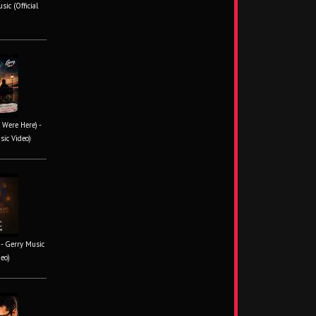
ic (Official
 Were Here) -
sic Video)
- Gerry Music
deo)