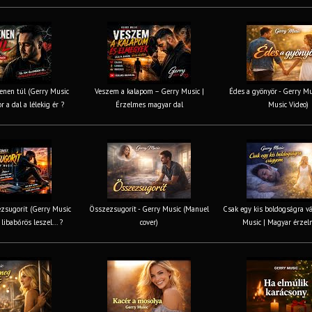
nen túl (Gerry Music
Veszem a kalapom – Gerry Music |
Édes a gyönyör - Gerry Mus
r a dal a lélekig ér ?
Érzelmes magyar dal
Music Video)
zsugorít (Gerry Music
Összezsugorít - Gerry Music (Manuel
Csak egy kis boldogságra v
 libabőrös leszel... ?
cover)
Music | Magyar érzel