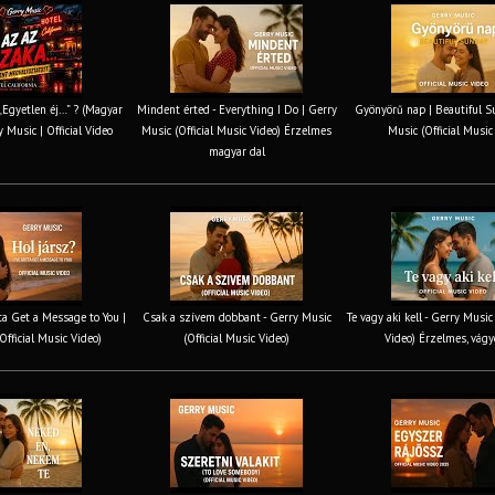
 „Egyetlen éj…” ? (Magyar
Mindent érted - Everything I Do | Gerry
Gyönyörű nap | Beautiful S
y Music | Official Video
Music (Official Music Video) Érzelmes
Music (Official Music
magyar dal
tta Get a Message to You |
Csak a szívem dobbant - Gerry Music
Te vagy aki kell - Gerry Music
Official Music Video)
(Official Music Video)
Video) Érzelmes, vágy