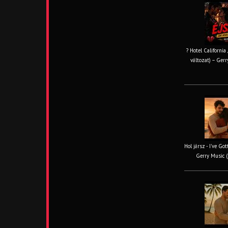
? Hotel California
változat) – Gerr
Hol jársz - I've Go
Gerry Music (