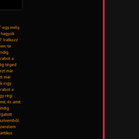
” egy mély,
t hagyok
? Iratkozz
en: te
indig
arabot a
dig téged
ezt már
zt már
 irigy
arabot a
gy régi
it, és amit
indig
zgatott
 szívemből.
Szerelem
ntikus