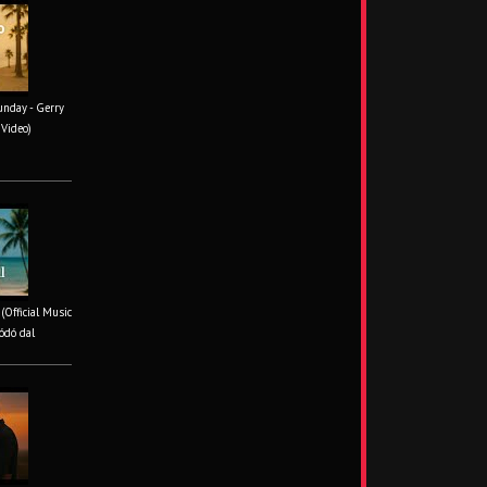
unday - Gerry
 Video)
 (Official Music
ódó dal