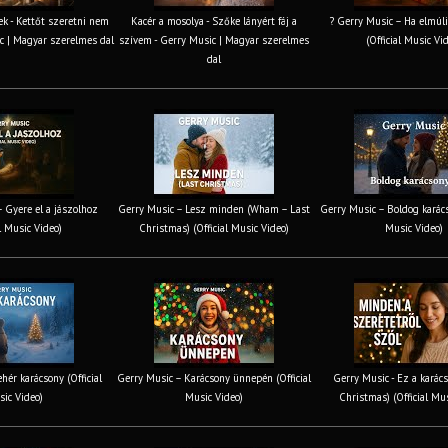
k - Kettőt szeretni nem
Kacér a mosolya - Szőke lányért fáj a
? Gerry Music – Ha elmúli
c | Magyar szerelmes dal
szívem - Gerry Music | Magyar szerelmes
(Official Music Vi
dal
 Gyere el a jászolhoz
Gerry Music – Lesz minden (Wham – Last
Gerry Music – Boldog karács
al Music Video)
Christmas) (Official Music Video)
Music Video)
hér karácsony (Official
Gerry Music – Karácsony ünnepén (Official
Gerry Music - Ez a karács
ic Video)
Music Video)
Christmas) (Official Mu