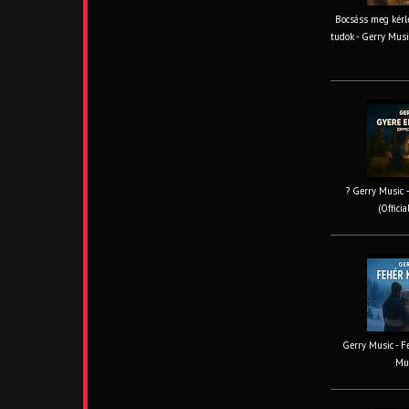
Bocsáss meg kérle
tudok - Gerry Musi
? Gerry Music –
(Offici
Gerry Music - Fe
Mus