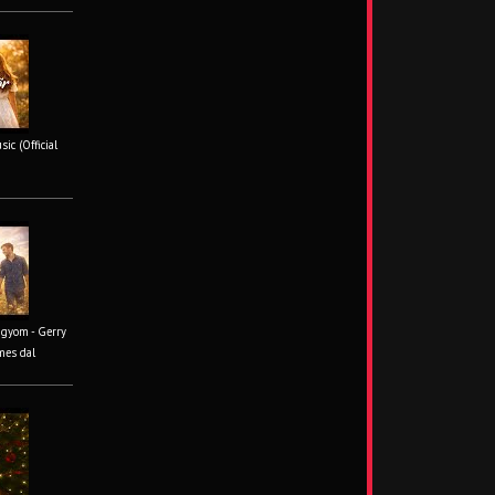
ic (Official
ágyom - Gerry
mes dal