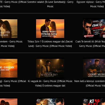
 - Gerry Music (Official
Szeretni valakit (To Love Somebody) - Gerry
Egyszer rájössz - Gerry Mus
ic Video)
Music
Music Video)
erelem - Gerry Music
Titkos Szív ? Érzelmes magyar dal (Secret
Csak Te lennél itt (Wish You
al Music Video)
Love) - Gerry Music (Official Music Video)
Gerry Music (Official Mu
g) - Gerry Music (Official
Ki vagyok én - Gerry Music (Official Music
Nem kell a könnyű szerelem 
ic Video)
Video) Érzelmes magyar dal
(Official Music Vi