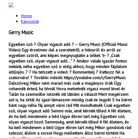
Home
Kapcsolat
Gerry Music
Egyetlen szó ? Olyan vigaszt adó ? – Gerry Music (Official Music
Video) Egy érzelmes dal a szeretetről, a hiányról és arról az
egyetlen szóról, ami képes megnyugtatni a lelket. ✨ ? „Csak
egyetlen szó, olyan vigaszt adó…” ? Amikor valaki igazán fontos
nekünk, néha egyetlen szó is elég ahhoz, hogy minden fájdalom
eltűnjön. ? ? Ha tetszett a videó: ? Kommentelj ? Iratkozz fel a
csatornára! ? További videók: https://youtube.com/c/GerryMusic
Dalszöveg: Mikor nem marad más csak a magányos órák Úgy
rohannék érted, ha hívnál Hova mehetnék vigasz mond kivel ér
Talán ha szemedbe néznék ott látnám a választ Mert megérzem
azt is, ha sírtál Az igazi támaszom mindig csak te legyél S ha bármi
bánt vagy néha fáj annyit várni rád Mit mondhatnék Csak egyetlen
szó, olyan vigaszt adó Semmi más, amit kérnék tőled A fél életem,
és ha kell mindenem a tiéd Ugye ébren tart még Egyetlen szó,
olyan vigaszt hozó Semmiség, amit kérnék tőled A fél életem, és
ha kell mindenem a tiéd Ugye ébren tart még Mikor gondolok rád
sokszor, áldom a sorsot Hogy mellettem állsz bármi történt Ha