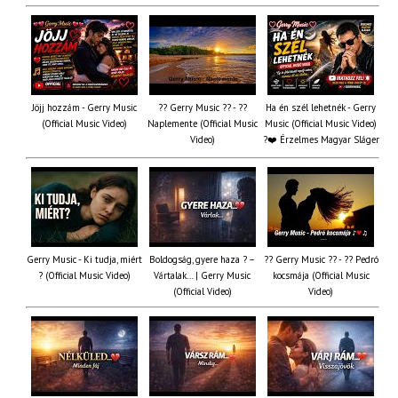
Jöjj hozzám - Gerry Music
?? Gerry Music ?? - ??
Ha én szél lehetnék - Gerry
(Official Music Video)
Naplemente (Official Music
Music (Official Music Video)
Video)
?️❤️ Érzelmes Magyar Sláger
Gerry Music - Ki tudja, miért
Boldogság, gyere haza ? –
?? Gerry Music ?? - ?? Pedró
? (Official Music Video)
Vártalak… | Gerry Music
kocsmája (Official Music
(Official Video)
Video)