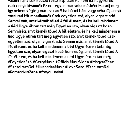
valami fájna sok hosszú rossz nap után Ha nem túl nagy kérés,
csak ennyit kívánnék Ez ne legyen már soha másként Maradj meg
így nekem végleg már ezután S ha bármi bánt vagy néha fáj annyit
várni rád Mit mondhatnék Csak egyetlen szó, olyan vigaszt adó
Semmi más, amit kérnék tőled A fél életem, és ha kell mindenem
a tiéd Ugye ébren tart még Egyetlen szó, olyan vigaszt hozó
Semmiség, amit kérnék tőled A fél életem, és ha kell mindenem a
tiéd Ugye ébren tart még Egyetlen szó, amit kérnék tőled Csak
egyetlen szó, olyan vigaszt adó Semmi más, amit kérnék tőled A
fél életem, és ha kell mindenem a tiéd Ugye ébren tart még
Egyetlen szó, olyan vigaszt hozó Semmiség, amit kérnék tőled A
fél életem, és ha kell mindenem a tiéd Ugye ébren tart még
#EgyetlenSzó #GerryMusic #OfficialMusicVideo #MagyarZene
#SzerelmesDal #HungarianMusic #LoveSong #ÉrzelmesDal
#RomantikusZene #foryou #viral