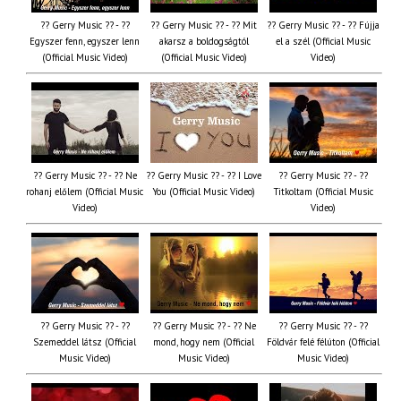
?? Gerry Music ?? - ??
?? Gerry Music ?? - ?? Mit
?? Gerry Music ?? - ?? Fújja
Egyszer fenn, egyszer lenn
akarsz a boldogságtól
el a szél (Official Music
(Official Music Video)
(Official Music Video)
Video)
?? Gerry Music ?? - ?? Ne
?? Gerry Music ?? - ?? I Love
?? Gerry Music ?? - ??
rohanj előlem (Official Music
You (Official Music Video)
Titkoltam (Official Music
Video)
Video)
?? Gerry Music ?? - ??
?? Gerry Music ?? - ?? Ne
?? Gerry Music ?? - ??
Szemeddel látsz (Official
mond, hogy nem (Official
Földvár felé félúton (Official
Music Video)
Music Video)
Music Video)