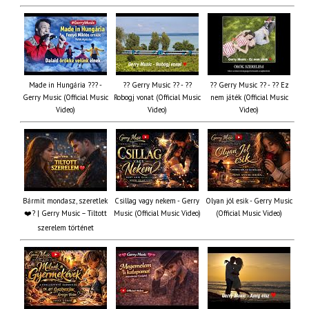
Made in Hungária ??? -
?? Gerry Music ?? - ??
?? Gerry Music ?? - ?? Ez
Gerry Music (Official Music
Robogj vonat (Official Music
nem játék (Official Music
Video)
Video)
Video)
Bármit mondasz, szeretlek
Csillag vagy nekem - Gerry
Olyan jól esik - Gerry Music
❤️‍? | Gerry Music – Tiltott
Music (Official Music Video)
(Official Music Video)
szerelem történet