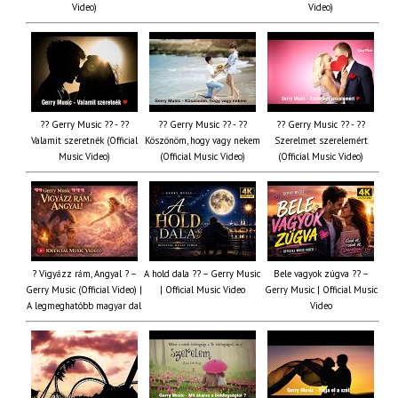
Video)
Video)
?? Gerry Music ?? - ??
?? Gerry Music ?? - ??
?? Gerry Music ?? - ??
Valamit szeretnék (Official
Köszönöm, hogy vagy nekem
Szerelmet szerelemért
Music Video)
(Official Music Video)
(Official Music Video)
? Vigyázz rám, Angyal ? –
A hold dala ?? – Gerry Music
Bele vagyok zúgva ?? –
Gerry Music (Official Video) |
| Official Music Video
Gerry Music | Official Music
A legmeghatóbb magyar dal
Video