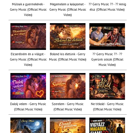
Múlnak a gyermekévek -
Megemelem a kalapomat -
?? Gerry Music ?? - ?? Amíg
Gerry Music (Official Music
Gerry Music (Official Music
élsz (Official Music Video)
Video)
Video)
Elcserélném én a világot -
Bolond kis életünk - Gerry
?? Gerry Music ?? - ??
Gerry Music (Official Music
Music (Official Music Video)
Gyerünk srácok (Official
Video)
Music Video)
Dalolj velem - Gerry Music
Szerelem - Gerry Music
Ne titkold - Gerry Music
(Official Music Video)
(Official Music Video)
(Official Music Video)