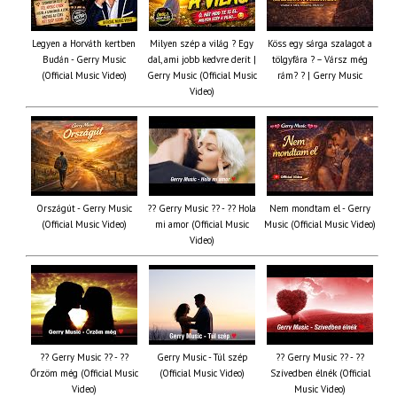
Legyen a Horváth kertben
Milyen szép a világ ? Egy
Köss egy sárga szalagot a
Budán - Gerry Music
dal, ami jobb kedvre derít |
tölgyfára ?️ – Vársz még
(Official Music Video)
Gerry Music (Official Music
rám? ? | Gerry Music
Video)
Országút - Gerry Music
?? Gerry Music ?? - ?? Hola
Nem mondtam el - Gerry
(Official Music Video)
mi amor (Official Music
Music (Official Music Video)
Video)
?? Gerry Music ?? - ??
Gerry Music - Túl szép
?? Gerry Music ?? - ??
Őrzöm még (Official Music
(Official Music Video)
Szívedben élnék (Official
Video)
Music Video)