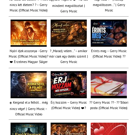
nincs két életem? ? – Gerry
megváltozom…” | Gerry
mindent megváltoztat |
Music (Official Music Video)
Music
Gerry Music
Nyári éjek asszonya - Gerry
? „Maradj velem…” – amikor
Érints meg – Gerry Music
Music (Official Music Video)?
már csak egy ölelés számít |
(Official Music Video) ??
❤️ Érzelmes Magyar Sláger
Gerry Music
☀️ Kergesd el a felhőt… még
Érj hozzám – Gerry Music
?? Gerry Music ?? - ?? Tábori
(Official Music Video) ❤️?
posta (Official Music Video)
nincs vége! | Gerry Music –
Official Music Video