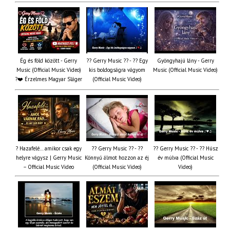
Ég és föld között - Gerry
?? Gerry Music ?? - ?? Egy
Gyöngyhajú lány - Gerry
Music (Official Music Video)
kis boldogságra vágyom
Music (Official Music Video)
?❤️ Érzelmes Magyar Sláger
(Official Music Video)
? Hazafelé… amikor csak egy
?? Gerry Music ?? - ??
?? Gerry Music ?? - ?? Húsz
helyre vágysz | Gerry Music
Könnyű álmot hozzon az éj
év múlva (Official Music
– Official Music Video
(Official Music Video)
Video)