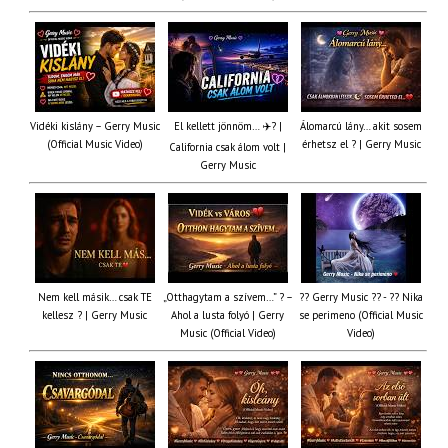
Vidéki kislány – Gerry Music
El kellett jönnöm… ✈️? |
Álomarcú lány… akit sosem
(Official Music Video)
érhetsz el ? | Gerry Music
California csak álom volt |
Gerry Music
Nem kell másik… csak TE
„Otthagytam a szívem…” ? –
?? Gerry Music ?? - ?? Nika
kellesz ? | Gerry Music
Ahol a lusta folyó | Gerry
se perimeno (Official Music
Music (Official Video)
Video)