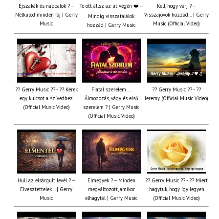
Éjszakák és nappalok ? –
Te ott állsz az út végén ❤️ –
Kell, hogy várj ? –
Nélküled minden fáj | Gerry
Visszajövök hozzád… | Gerry
Mindig visszatalálok
Music
Music (Official Video)
hozzád | Gerry Music
?? Gerry Music ?? - ?? Kérek
Fiatal szerelem ...
?? Gerry Music ?? - ??
egy kulcsot a szívedhez
Álmodozás, vágy és első
Jeremy (Official Music Video)
(Official Music Video)
szerelem ? | Gerry Music
(Official Music Video)
Hull az elsárgult levél ? –
Elmegyek ? – Minden
?? Gerry Music ?? - ?? Miért
Elvesztettelek… | Gerry
megváltozott, amikor
hagytuk, hogy így legyen
Music
elhagytál | Gerry Music
(Official Music Video)