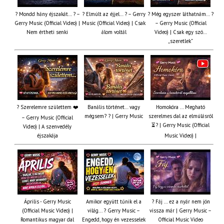
? Mondd hány éjszakát… ? –
? Elmúlt az éjjel… ? – Gerry
? Még egyszer láthatnám… ?
Gerry Music (Official Video) |
Music (Official Video) | Csak
– Gerry Music (Official
Nem értheti senki
álom voltál
Video) | Csak egy szó…
„szeretlek”
? Szerelemre születtem ❤️
Banális történet… vagy
Homokóra ... Megható
mégsem? ? | Gerry Music
szerelmes dal az elmúlásról
– Gerry Music (Official
⏳? | Gerry Music (Official
Video) | A szenvedély
éjszakája
Music Video) |
Április - Gerry Music
Amikor együtt tűnik el a
? Fáj … ez a nyár nem jön
(Official Music Video) |
világ... ? Gerry Music –
vissza már | Gerry Music –
Romantikus magyar dal
Engedd, hogy én vezesselek
Official Music Video