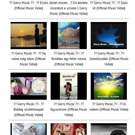
?? Gerry Music ?? - ?? Érzés
Almát eszem… ? De közben
?? Gerry Music ?? - ?? Száz
(Official Music Video)
összetört a szívem | Gerry
út (Official Music Video)
Music (Official Music Video)
?? Gerry Music ?? - ?? Ha
?? Gerry Music ?? - ??
?? Gerry Music ?? - ??
volna még időm (Official
Távolban egy fehér vitorla
Göncölszekér (Official Music
Music Video)
(Official Music Video)
Video)
?? Gerry Music ?? - ??
?? Gerry Music ?? - ??
?? Gerry Music ?? - ?? Jó
Boldog születésnapot
Egyszerűen (Official Music
nekem (Official Music Video)
(Official Music Video)
Video)