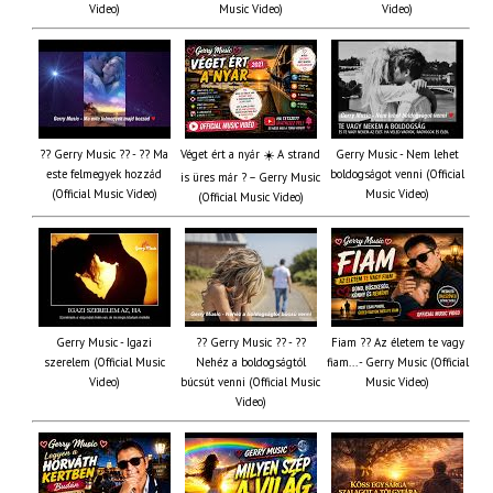
Video)
Music Video)
Video)
?? Gerry Music ?? - ?? Ma
Véget ért a nyár ☀️ A strand
Gerry Music - Nem lehet
este felmegyek hozzád
boldogságot venni (Official
is üres már ? – Gerry Music
(Official Music Video)
Music Video)
(Official Music Video)
Gerry Music - Igazi
?? Gerry Music ?? - ??
Fiam ?‍? Az életem te vagy
szerelem (Official Music
Nehéz a boldogságtól
fiam... - Gerry Music (Official
Video)
búcsút venni (Official Music
Music Video)
Video)