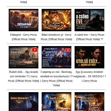
Video)
Video)
Dédapám - Gerry Music
Rólad álmodozni jó - Gerry
A csönd éve – Gerry Music
(Official Music Video)
Music (Official Music Video)
(Official Music Video) ??
Bukott diák ... Egy lázadó
Csepereg az eső - Barátság,
Egy jó asszony mindent
szív története ?? | Gerry
emlékek és összetartozás ?️?
megbocsát… DE MEDDIG? ?
Music (Official Music Video)
| Gerry Music (Official Music
| Gerry Music
Video)