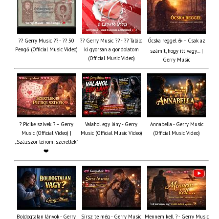
?? Gerry Music ?? - ?? 50
?? Gerry Music ?? - ?? Találd
Ócska reggel ☕ – Csak az
Pengő (Official Music Video)
ki gyorsan a gondolatom
számít, hogy itt vagy… |
(Official Music Video)
Gerry Music
? Picike szívek ? – Gerry
Valahol egy lány - Gerry
Annabella - Gerry Music
Music (Official Video) |
Music (Official Music Video)
(Official Music Video)
„Százszor leírom: szeretlek”
❤️
Boldogtalan lányok - Gerry
Sírsz te még - Gerry Music
Mennem kell ? - Gerry Music