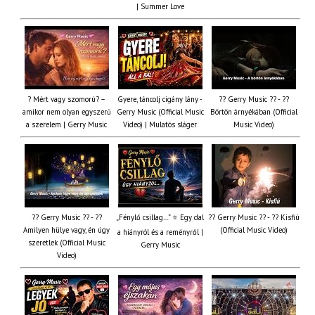
| Summer Love
? Mért vagy szomorú? –
Gyere, táncolj cigány lány -
?? Gerry Music ?? - ??
amikor nem olyan egyszerű
Gerry Music (Official Music
Börtön árnyékában (Official
a szerelem | Gerry Music
Video) | Mulatós sláger
Music Video)
?? Gerry Music ?? - ??
„Fénylő csillag…” ⭐ Egy dal
?? Gerry Music ?? - ?? Kisfiú
Amilyen hülye vagy, én úgy
(Official Music Video)
a hiányról és a reményről |
szeretlek (Official Music
Gerry Music
Video)