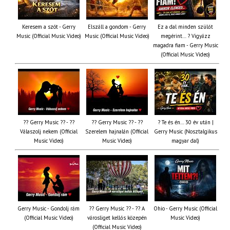
Keresem a szót - Gerry
Elszáll a gondom - Gerry
Ez a dal minden szülőt
Music (Official Music Video)
Music (Official Music Video)
megérint… ? Vigyázz
magadra fiam - Gerry Music
(Official Music Video)
?? Gerry Music ?? - ??
?? Gerry Music ?? - ??
? Te és én… 30 év után |
Válaszolj nekem (Official
Szerelem hajnalán (Official
Gerry Music (Nosztalgikus
Music Video)
Music Video)
magyar dal)
Gerry Music - Gondolj rám
?? Gerry Music ?? - ?? A
Ohio - Gerry Music (Official
(Official Music Video)
városliget kellős közepén
Music Video)
(Official Music Video)