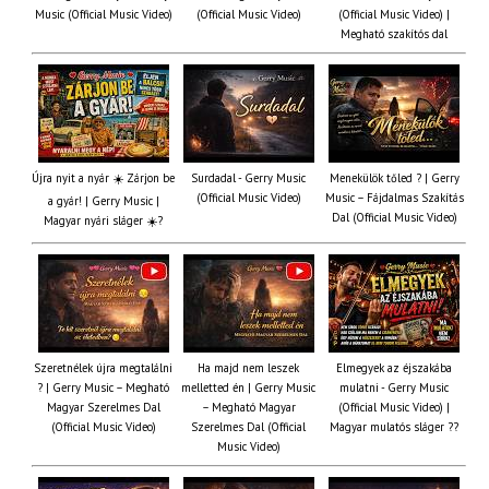
Music (Official Music Video)
(Official Music Video)
(Official Music Video) |
Megható szakítós dal
Újra nyit a nyár ☀️ Zárjon be
Surdadal - Gerry Music
Menekülök tőled ? | Gerry
(Official Music Video)
Music – Fájdalmas Szakítás
a gyár! | Gerry Music |
Dal (Official Music Video)
Magyar nyári sláger ☀️?
Szeretnélek újra megtalálni
Ha majd nem leszek
Elmegyek az éjszakába
? | Gerry Music – Megható
melletted én | Gerry Music
mulatni - Gerry Music
Magyar Szerelmes Dal
– Megható Magyar
(Official Music Video) |
(Official Music Video)
Szerelmes Dal (Official
Magyar mulatós sláger ??
Music Video)