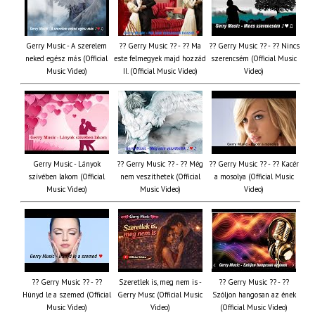
Gerry Music - A szerelem
?? Gerry Music ?? - ?? Ma
?? Gerry Music ?? - ?? Nincs
neked egész más (Official
este felmegyek majd hozzád
szerencsém (Official Music
Music Video)
II. (Official Music Video)
Video)
Gerry Music - Lányok
?? Gerry Music ?? - ?? Még
?? Gerry Music ?? - ?? Kacér
szívében lakom (Official
nem veszíthetek (Official
a mosolya (Official Music
Music Video)
Music Video)
Video)
?? Gerry Music ?? - ??
Szeretlek is, meg nem is -
?? Gerry Music ?? - ??
Húnyd le a szemed (Official
Gerry Musc (Official Music
Szóljon hangosan az ének
Music Video)
Video)
(Official Music Video)