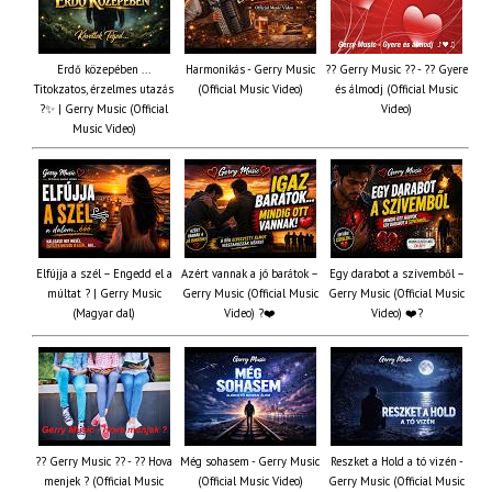
Erdő közepében ...
Harmonikás - Gerry Music
?? Gerry Music ?? - ?? Gyere
Titokzatos, érzelmes utazás
(Official Music Video)
és álmodj (Official Music
?✨ | Gerry Music (Official
Video)
Music Video)
Elfújja a szél – Engedd el a
Azért vannak a jó barátok –
Egy darabot a szívemből –
múltat ? | Gerry Music
Gerry Music (Official Music
Gerry Music (Official Music
(Magyar dal)
Video) ?❤️
Video) ❤️?
?? Gerry Music ?? - ?? Hova
Még sohasem - Gerry Music
Reszket a Hold a tó vizén -
menjek ? (Official Music
(Official Music Video)
Gerry Music (Official Music