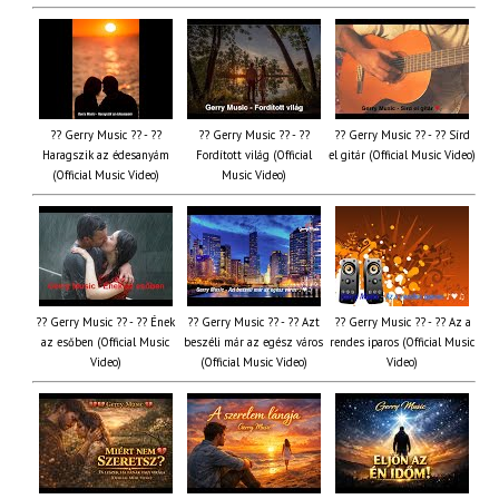
?? Gerry Music ?? - ??
?? Gerry Music ?? - ??
?? Gerry Music ?? - ?? Sírd
Haragszik az édesanyám
Fordított világ (Official
el gitár (Official Music Video)
(Official Music Video)
Music Video)
?? Gerry Music ?? - ?? Ének
?? Gerry Music ?? - ?? Azt
?? Gerry Music ?? - ?? Az a
az esőben (Official Music
beszéli már az egész város
rendes iparos (Official Music
Video)
(Official Music Video)
Video)