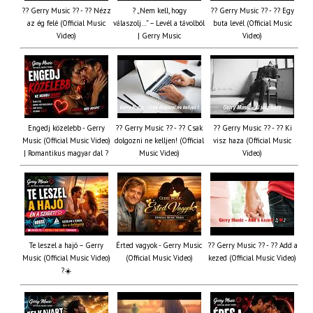
?? Gerry Music ?? - ?? Nézz
? „Nem kell, hogy
?? Gerry Music ?? - ?? Egy
az ég felé (Official Music
válaszolj…” – Levél a távolból
buta levél (Official Music
Video)
| Gerry Music
Video)
Engedj közelebb - Gerry
?? Gerry Music ?? - ?? Csak
?? Gerry Music ?? - ?? Ki
Music (Official Music Video)
dolgozni ne kelljen! (Official
visz haza (Official Music
| Romantikus magyar dal ?
Music Video)
Video)
Te leszel a hajó – Gerry
Érted vagyok - Gerry Music
?? Gerry Music ?? - ?? Add a
Music (Official Music Video)
(Official Music Video)
kezed (Official Music Video)
?☀️