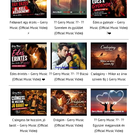
Felkavart egy érzés – Gerry
?? Gerry Music ?? - ??
Édes a gyönyör – Gerry
Music (Official Music Video)
Szerelem és gyűlölet
Music (Official Music Video)
⚡
(Official Music Video)
?❤️
Édes érintés – Gerry Music
?? Gerry Music ?? - ?? Búcsú
Csalogány – Mikor az árva
(Official Music Video) ❤️
(Official Music Video)
szívem fáj | Gerry Music
Csöngess be hozzám, jó
Drágám - Gerry Music
?? Gerry Music ?? - ??
barát – Gerry Music (Official
(Official Music Video)
Egyszer megjavulok én
Music Video)
(Official Music Video)