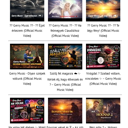
?? Gerry Music ?? - ?? Éjjel
?? Gerry Music ?? - ?? Ha
?? Gerry Music ?? - ?? Te
érkezem (Official Music
felmegyek Claudiához
légy fény! (Official Music
Video)
(Official Music Video)
Video)
Gerry Music - Olyan szépek
Szállj fel magasra ☁️ ✨
Virágdal ? Szabad voltam,
voltunk (Official Music
nincstelen ✨ – Gerry Music
Kérlek élj, hogy élhessek én
Video)
(Official Music Video)
? – Gerry Music (Official
Music Video)
Ha volna két életem ✨ Miért
Egyszer véget ér ⏳ – Az idő
Régi nóta ? – „Holnap