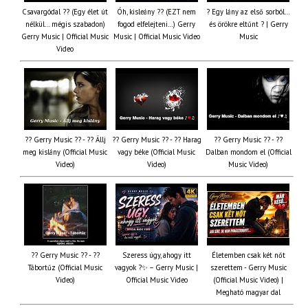
Csavargódal ?? (Egy élet út
Óh, kisleány ?? (EZT nem
? Egy lány az első sorból…
nélkül… mégis szabadon)
fogod elfelejteni…) Gerry
és örökre eltűnt ? | Gerry
Gerry Music | Official Music
Music | Official Music Video
Music
Video
?? Gerry Music ?? - ?? Állj
?? Gerry Music ?? - ?? Harag
?? Gerry Music ?? - ??
meg kislány (Official Music
vagy béke (Official Music
Dalban mondom el (Official
Video)
Video)
Music Video)
?? Gerry Music ?? - ??
Szeress úgy, ahogy itt
Életemben csak két nőt
Tábortűz (Official Music
vagyok ?✨ – Gerry Music |
szerettem - Gerry Music
Video)
Official Music Video
(Official Music Video) |
Megható magyar dal