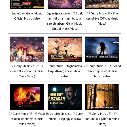
Legyek jó - Gerry Music
Egy május éjszakán ? A dal,
?? Gerry Music ?? - ?? A
(Official Music Video)
amitől újra hinni fogsz a
csend éve (Official Music
szerelemben - Gerry Music
Video)
Official Music Video
?? Gerry Music ?? - ?? Ha
Gerry Music - Meghalnék a
?? Gerry Music ?? - ?? Szánd
volna két életem II (Official
karjaidban (Official Music
rám az éjszakát (Official
Music Video)
Video)
Music Video)
?? Gerry Music ?? - ?? Veled
Egy utolsó éjszaka… ? Gerry
?? Gerry Music ?? - ??
leélném az életem (Official
Music – Még egy éjszaka
Indulni kell (Official Music
Music Video)
Video)