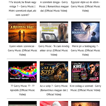
? Fa leszek, ha fának vagy
A szerelem lángja - Gerry
Egyszer eljön az én időm -
virága ? – Gerry Music |
Music | Romantikus magyar
Gerry Music (Official Music
Miért szeretünk olyat, aki
dal (Official Music Video)
Video)
nem szeret?
Gyere velem szerencse -
Gerry Music - Te csak mindig
Merre jár a boldogság ? -
Gerry Music (Official Music
akkor sírsz (Official Music
Gerry Music (Official Music
Video)
Video)
Video)
?? Gerry Music ?? - ??
Az a szép ? - Gerry Music
Kire csillog a szemed - Gerry
Ajándék (Official Music
(Romantikus magyar dal |
Music (Official Music Video)
Video)
Official Video)