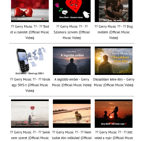
?? Gerry Music ?? - ?? Törd
?? Gerry Music ?? - ??
?? Gerry Music ?? - ?? Bújj
át a csendet (Official Music
Szomorú szívem (Official
mellém (Official Music
Video)
Music Video)
Video)
?? Gerry Music ?? - ?? Várok
A legtöbb ember - Gerry
Okosabban kéne élni – Gerry
egy SMS-t (Official Music
Music (Official Music Video)
Music (Official Music Video)
Video)
?? Gerry Music ?? - ?? Senki
?? Gerry Music ?? - ?? Nem
?? Gerry Music ?? - ?? Jött
nem szeret (Official Music
tudok élni nélküled (Official
veled a nyár (Official Music