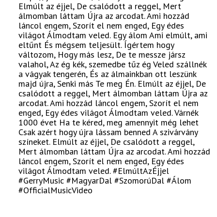
Elmúlt az éjjel, De csalódott a reggel, Mert
álmomban láttam Újra az arcodat. Ami hozzád
láncol engem, Szorít el nem enged, Egy édes
világot Álmodtam veled. Egy álom Ami elmúlt, ami
eltűnt És mégsem teljesült. Ígértem hogy
változom, Hogy más lesz, De te messze jársz
valahol, Az ég kék, szemedbe tűz ég Veled szállnék
a vágyak tengerén, És az álmainkban ott leszünk
majd újra, Senki más Te meg Én. Elmúlt az éjjel, De
csalódott a reggel, Mert álmomban láttam Újra az
arcodat. Ami hozzád láncol engem, Szorít el nem
enged, Egy édes világot Álmodtam veled. Várnék
1000 évet Ha te kéred, meg amennyit még lehet
Csak azért hogy újra lássam benned A szivárvány
színeket. Elmúlt az éjjel, De csalódott a reggel,
Mert álmomban láttam Újra az arcodat. Ami hozzád
láncol engem, Szorít el nem enged, Egy édes
világot Álmodtam veled. #ElmúltAzÉjjel
#GerryMusic #MagyarDal #SzomorúDal #Álom
#OfficialMusicVideo