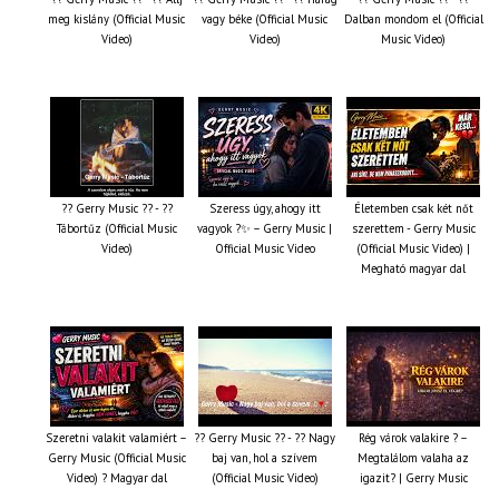
meg kislány (Official Music
vagy béke (Official Music
Dalban mondom el (Official
Video)
Video)
Music Video)
?? Gerry Music ?? - ??
Szeress úgy, ahogy itt
Életemben csak két nőt
Tábortűz (Official Music
vagyok ?✨ – Gerry Music |
szerettem - Gerry Music
Video)
Official Music Video
(Official Music Video) |
Megható magyar dal
Szeretni valakit valamiért –
?? Gerry Music ?? - ?? Nagy
Rég várok valakire ? –
Gerry Music (Official Music
baj van, hol a szívem
Megtalálom valaha az
Video) ? Magyar dal
(Official Music Video)
igazit? | Gerry Music