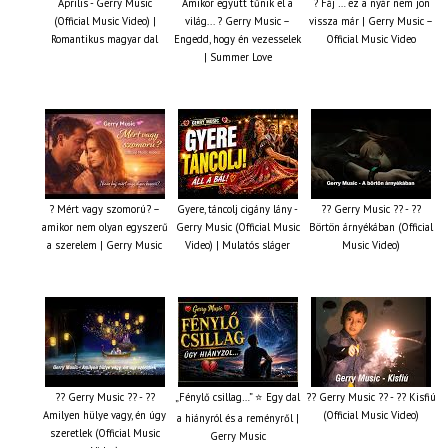
Április - Gerry Music
Amikor együtt tűnik el a
? Fáj … ez a nyár nem jön
(Official Music Video) |
világ... ? Gerry Music –
vissza már | Gerry Music –
Romantikus magyar dal
Engedd, hogy én vezesselek
Official Music Video
| Summer Love
? Mért vagy szomorú? –
Gyere, táncolj cigány lány -
?? Gerry Music ?? - ??
amikor nem olyan egyszerű
Gerry Music (Official Music
Börtön árnyékában (Official
a szerelem | Gerry Music
Video) | Mulatós sláger
Music Video)
?? Gerry Music ?? - ??
„Fénylő csillag…” ⭐ Egy dal
?? Gerry Music ?? - ?? Kisfiú
Amilyen hülye vagy, én úgy
(Official Music Video)
a hiányról és a reményről |
szeretlek (Official Music
Gerry Music