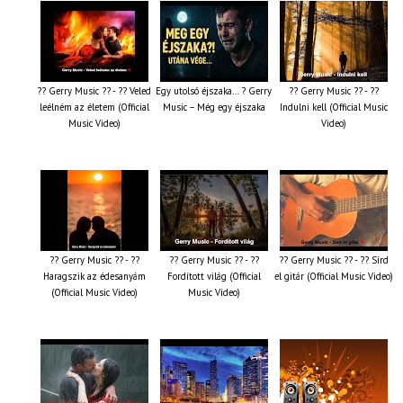
?? Gerry Music ?? - ?? Veled
Egy utolsó éjszaka… ? Gerry
?? Gerry Music ?? - ??
leélném az életem (Official
Music – Még egy éjszaka
Indulni kell (Official Music
Music Video)
Video)
?? Gerry Music ?? - ??
?? Gerry Music ?? - ??
?? Gerry Music ?? - ?? Sírd
Haragszik az édesanyám
Fordított világ (Official
el gitár (Official Music Video)
(Official Music Video)
Music Video)