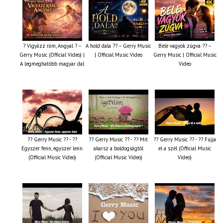
? Vigyázz rám, Angyal ? –
A hold dala ?? – Gerry Music
Bele vagyok zúgva ?? –
Gerry Music (Official Video) |
| Official Music Video
Gerry Music | Official Music
A legmeghatóbb magyar dal
Video
?? Gerry Music ?? - ??
?? Gerry Music ?? - ?? Mit
?? Gerry Music ?? - ?? Fújja
Egyszer fenn, egyszer lenn
akarsz a boldogságtól
el a szél (Official Music
(Official Music Video)
(Official Music Video)
Video)