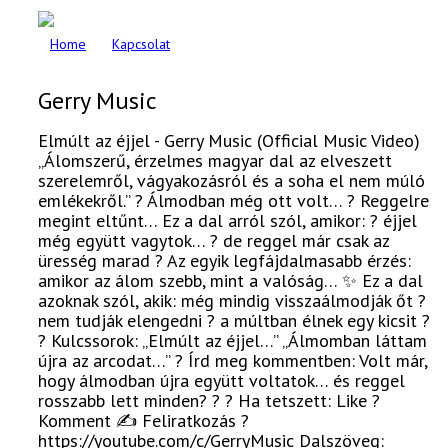
Home
Kapcsolat
Gerry Music
Elmúlt az éjjel - Gerry Music (Official Music Video)
„Álomszerű, érzelmes magyar dal az elveszett
szerelemről, vágyakozásról és a soha el nem múló
emlékekről.” ? Álmodban még ott volt… ? Reggelre
megint eltűnt… Ez a dal arról szól, amikor: ? éjjel
még együtt vagytok… ? de reggel már csak az
üresség marad ? Az egyik legfájdalmasabb érzés:
amikor az álom szebb, mint a valóság… ✨ Ez a dal
azoknak szól, akik: még mindig visszaálmodják őt ?
nem tudják elengedni ? a múltban élnek egy kicsit ?
? Kulcssorok: „Elmúlt az éjjel…” „Álmomban láttam
újra az arcodat…” ? Írd meg kommentben: Volt már,
hogy álmodban újra együtt voltatok… és reggel
rosszabb lett minden? ? ? Ha tetszett: Like ?
Komment ✍️ Feliratkozás ?
https://youtube.com/c/GerryMusic Dalszöveg: