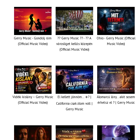
Gerry Music - Gondolj rám
?? Gerry Music ?? - ?? A
Ohio - Gerry Music (Official
(Official Music Video)
városliget kellős közepén
Music Video)
(Official Music Video)
Vidéki kislány – Gerry Music
El kellett jönnöm… ✈️? |
Álomarcú lány… akit sosem
(Official Music Video)
érhetsz el ? | Gerry Music
California csak álom volt |
Gerry Music