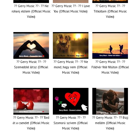
?? Gerry Music ?? - ?? Ne
?? Gerry Music ?? - ?? I Love
?? Gerry Music ?? - ??
rohanj előlem (Official Music
You (Official Music Video)
Titkoltam (Official Music
Video)
Video)
?? Gerry Music ?? - ??
?? Gerry Music ?? - ?? Ne
?? Gerry Music ?? - ??
Szemeddel látsz (Official
mond, hogy nem (Official
Földvár felé félúton (Official
Music Video)
Music Video)
Music Video)
?? Gerry Music ?? - ?? Törd
?? Gerry Music ?? - ??
?? Gerry Music ?? - ?? Bújj
át a csendet (Official Music
Szomorú szívem (Official
mellém (Official Music
Video)
Music Video)
Video)