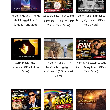
?? Gerry Music ?? - ?? Ma
Véget ért a nyár ☀️ A strand
Gerry Music - Nem lehet
este felmegyek hozzád
boldogságot venni (Official
is üres már ? – Gerry Music
(Official Music Video)
Music Video)
(Official Music Video)
Gerry Music - Igazi
?? Gerry Music ?? - ??
Fiam ?‍? Az életem te vagy
szerelem (Official Music
Nehéz a boldogságtól
fiam... - Gerry Music (Official
Video)
búcsút venni (Official Music
Music Video)
Video)