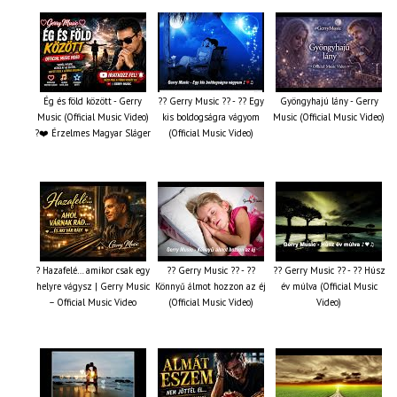
Ég és föld között - Gerry
?? Gerry Music ?? - ?? Egy
Gyöngyhajú lány - Gerry
Music (Official Music Video)
kis boldogságra vágyom
Music (Official Music Video)
?❤️ Érzelmes Magyar Sláger
(Official Music Video)
? Hazafelé… amikor csak egy
?? Gerry Music ?? - ??
?? Gerry Music ?? - ?? Húsz
helyre vágysz | Gerry Music
Könnyű álmot hozzon az éj
év múlva (Official Music
– Official Music Video
(Official Music Video)
Video)