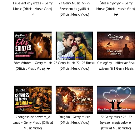
Felkavart egy érzés – Gerry
?? Gerry Music ?? - ??
Édes a gyönyör – Gerry
Music (Official Music Video)
Szerelem és gyűlölet
Music (Official Music Video)
⚡
(Official Music Video)
?❤️
Édes érintés – Gerry Music
?? Gerry Music ?? - ?? Búcsú
Csalogány – Mikor az árva
(Official Music Video) ❤️
(Official Music Video)
szívem fáj | Gerry Music
Csöngess be hozzám, jó
Drágám - Gerry Music
?? Gerry Music ?? - ??
barát – Gerry Music (Official
(Official Music Video)
Egyszer megjavulok én
Music Video)
(Official Music Video)