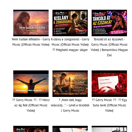
Nem tudlak elfeledni - Gerry
Kislány a zongoránál - Gerry
Táncold át az éjszakát -
Music (Official Music Video)
Music (Official Music Video)
Gerry Music (Official Music
?? Megható magyar sláger
Video) | Romantikus Magyar
Dal
?? Gerry Music ?? - ?? Nézz
? „Nem kell, hogy
?? Gerry Music ?? - ?? Egy
az ég felé (Official Music
válaszolj…” – Levél a távolból
buta levél (Official Music
Video)
| Gerry Music
Video)