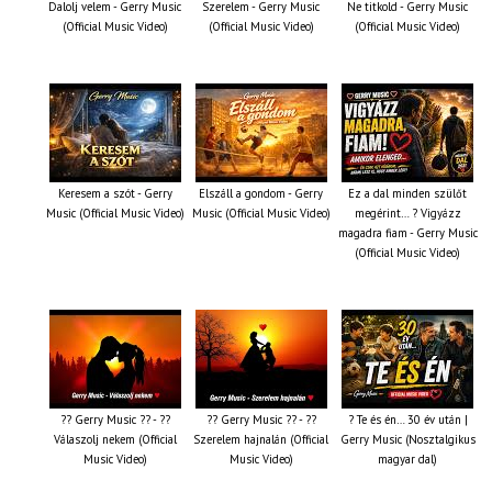
Dalolj velem - Gerry Music
Szerelem - Gerry Music
Ne titkold - Gerry Music
(Official Music Video)
(Official Music Video)
(Official Music Video)
Keresem a szót - Gerry
Elszáll a gondom - Gerry
Ez a dal minden szülőt
Music (Official Music Video)
Music (Official Music Video)
megérint… ? Vigyázz
magadra fiam - Gerry Music
(Official Music Video)
?? Gerry Music ?? - ??
?? Gerry Music ?? - ??
? Te és én… 30 év után |
Válaszolj nekem (Official
Szerelem hajnalán (Official
Gerry Music (Nosztalgikus
Music Video)
Music Video)
magyar dal)