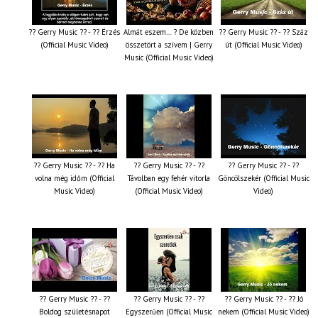
?? Gerry Music ?? - ?? Érzés
Almát eszem… ? De közben
?? Gerry Music ?? - ?? Száz
(Official Music Video)
összetört a szívem | Gerry
út (Official Music Video)
Music (Official Music Video)
?? Gerry Music ?? - ?? Ha
?? Gerry Music ?? - ??
?? Gerry Music ?? - ??
volna még időm (Official
Távolban egy fehér vitorla
Göncölszekér (Official Music
Music Video)
(Official Music Video)
Video)
?? Gerry Music ?? - ??
?? Gerry Music ?? - ??
?? Gerry Music ?? - ?? Jó
Boldog születésnapot
Egyszerűen (Official Music
nekem (Official Music Video)