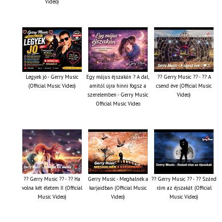
Video)
Legyek jó - Gerry Music
Egy május éjszakán ? A dal,
?? Gerry Music ?? - ?? A
(Official Music Video)
amitől újra hinni fogsz a
csend éve (Official Music
szerelemben - Gerry Music
Video)
Official Music Video
?? Gerry Music ?? - ?? Ha
Gerry Music - Meghalnék a
?? Gerry Music ?? - ?? Szánd
volna két életem II (Official
karjaidban (Official Music
rám az éjszakát (Official
Music Video)
Video)
Music Video)