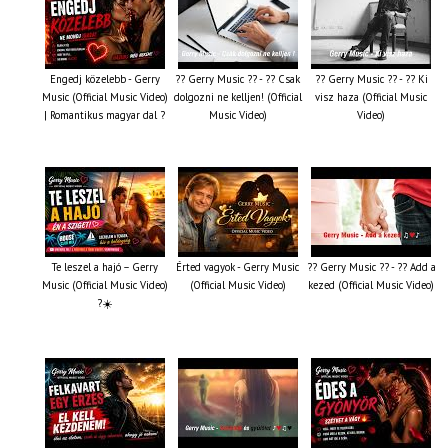
Engedj közelebb - Gerry
?? Gerry Music ?? - ?? Csak
?? Gerry Music ?? - ?? Ki
Music (Official Music Video)
dolgozni ne kelljen! (Official
visz haza (Official Music
| Romantikus magyar dal ?
Music Video)
Video)
Te leszel a hajó – Gerry
Érted vagyok - Gerry Music
?? Gerry Music ?? - ?? Add a
Music (Official Music Video)
(Official Music Video)
kezed (Official Music Video)
?☀️