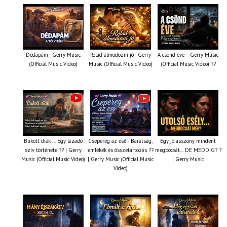
Dédapám - Gerry Music
Rólad álmodozni jó - Gerry
A csönd éve – Gerry Music
(Official Music Video)
Music (Official Music Video)
(Official Music Video) ??
Bukott diák ... Egy lázadó
Csepereg az eső - Barátság,
Egy jó asszony mindent
szív története ?? | Gerry
emlékek és összetartozás ?️?
megbocsát… DE MEDDIG? ?
Music (Official Music Video)
| Gerry Music (Official Music
| Gerry Music
Video)