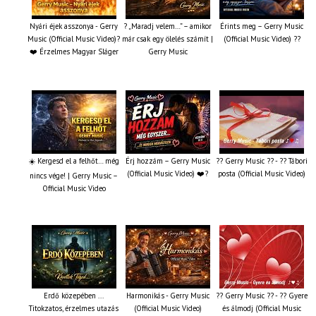
Nyári éjek asszonya - Gerry
? „Maradj velem…” – amikor
Érints meg – Gerry Music
Music (Official Music Video)?
már csak egy ölelés számít |
(Official Music Video) ??
❤️ Érzelmes Magyar Sláger
Gerry Music
☀️ Kergesd el a felhőt… még
Érj hozzám – Gerry Music
?? Gerry Music ?? - ?? Tábori
(Official Music Video) ❤️?
posta (Official Music Video)
nincs vége! | Gerry Music –
Official Music Video
Erdő közepében ...
Harmonikás - Gerry Music
?? Gerry Music ?? - ?? Gyere
Titokzatos, érzelmes utazás
(Official Music Video)
és álmodj (Official Music