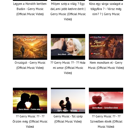
Legyen a Horváth kertben
Milyen szép a világ ? Egy
Köss egy sárga szalagot a
Budán - Gerry Music
dal, ami jobb kedvre derít |
tölgyfára ?️ – Vársz még
(Official Music Video)
Gerry Music (Official Music
rám? ? | Gerry Music
Video)
Országút - Gerry Music
?? Gerry Music ?? - ?? Hola
Nem mondtam el - Gerry
(Official Music Video)
mi amor (Official Music
Music (Official Music Video)
Video)
?? Gerry Music ?? - ??
Gerry Music - Túl szép
?? Gerry Music ?? - ??
Őrzöm még (Official Music
(Official Music Video)
Szívedben élnék (Official
Video)
Music Video)