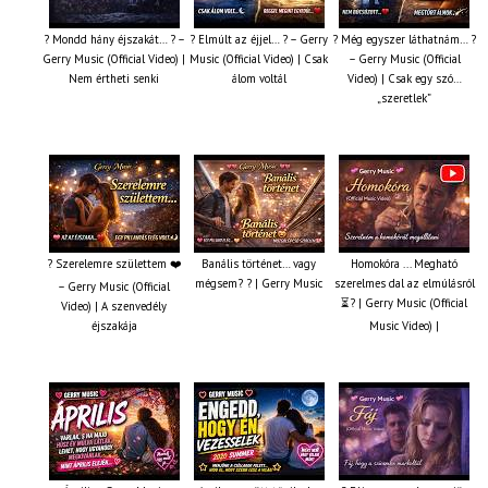
? Mondd hány éjszakát… ? –
? Elmúlt az éjjel… ? – Gerry
? Még egyszer láthatnám… ?
Gerry Music (Official Video) |
Music (Official Video) | Csak
– Gerry Music (Official
Nem értheti senki
álom voltál
Video) | Csak egy szó…
„szeretlek”
? Szerelemre születtem ❤️
Banális történet… vagy
Homokóra ... Megható
mégsem? ? | Gerry Music
szerelmes dal az elmúlásról
– Gerry Music (Official
⏳? | Gerry Music (Official
Video) | A szenvedély
éjszakája
Music Video) |