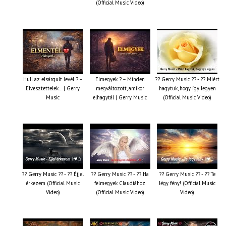
(Official Music Video)
Hull az elsárgult levél ? –
Elmegyek ? – Minden
?? Gerry Music ?? - ?? Miért
Elvesztettelek… | Gerry
megváltozott, amikor
hagytuk, hogy így legyen
Music
elhagytál | Gerry Music
(Official Music Video)
?? Gerry Music ?? - ?? Éjjel
?? Gerry Music ?? - ?? Ha
?? Gerry Music ?? - ?? Te
érkezem (Official Music
felmegyek Claudiához
légy fény! (Official Music
Video)
(Official Music Video)
Video)