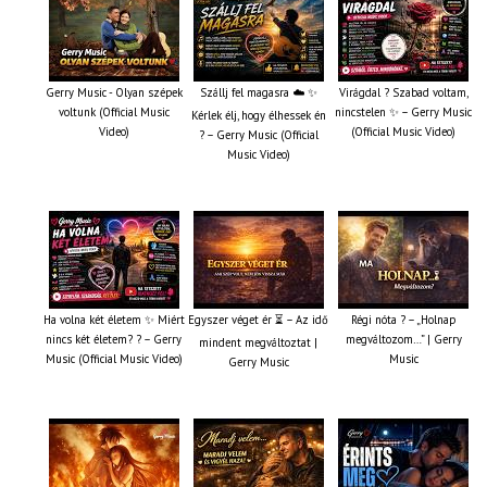
Gerry Music - Olyan szépek
Szállj fel magasra ☁️ ✨
Virágdal ? Szabad voltam,
voltunk (Official Music
nincstelen ✨ – Gerry Music
Kérlek élj, hogy élhessek én
Video)
(Official Music Video)
? – Gerry Music (Official
Music Video)
Ha volna két életem ✨ Miért
Egyszer véget ér ⏳ – Az idő
Régi nóta ? – „Holnap
nincs két életem? ? – Gerry
megváltozom…” | Gerry
mindent megváltoztat |
Music (Official Music Video)
Music
Gerry Music