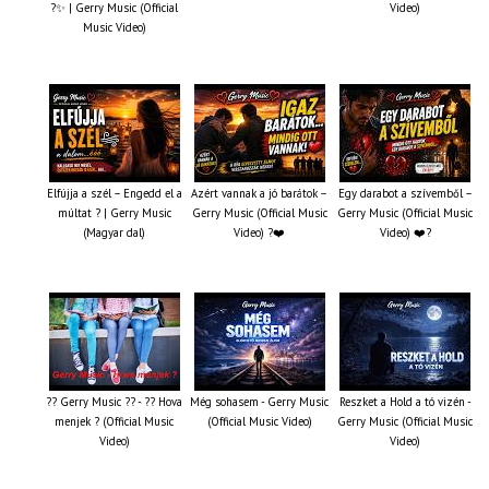
?✨ | Gerry Music (Official
Video)
Music Video)
Elfújja a szél – Engedd el a
Azért vannak a jó barátok –
Egy darabot a szívemből –
múltat ? | Gerry Music
Gerry Music (Official Music
Gerry Music (Official Music
(Magyar dal)
Video) ?❤️
Video) ❤️?
?? Gerry Music ?? - ?? Hova
Még sohasem - Gerry Music
Reszket a Hold a tó vizén -
menjek ? (Official Music
(Official Music Video)
Gerry Music (Official Music
Video)
Video)