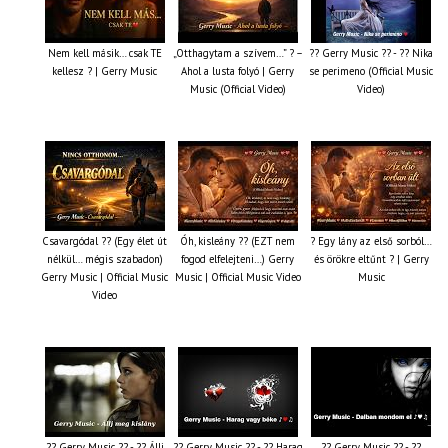
Nem kell másik… csak TE
„Otthagytam a szívem…” ? –
?? Gerry Music ?? - ?? Nika
kellesz ? | Gerry Music
Ahol a lusta folyó | Gerry
se perimeno (Official Music
Music (Official Video)
Video)
Csavargódal ?? (Egy élet út
Óh, kisleány ?? (EZT nem
? Egy lány az első sorból…
nélkül… mégis szabadon)
fogod elfelejteni…) Gerry
és örökre eltűnt ? | Gerry
Gerry Music | Official Music
Music | Official Music Video
Music
Video
?? Gerry Music ?? - ?? Állj
?? Gerry Music ?? - ?? Harag
?? Gerry Music ?? - ??