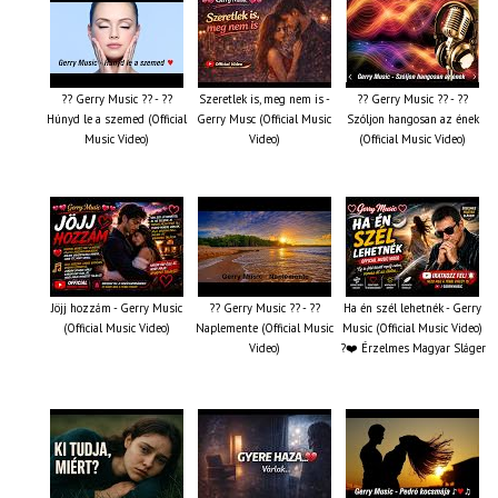
?? Gerry Music ?? - ??
Szeretlek is, meg nem is -
?? Gerry Music ?? - ??
Húnyd le a szemed (Official
Gerry Musc (Official Music
Szóljon hangosan az ének
Music Video)
Video)
(Official Music Video)
Jöjj hozzám - Gerry Music
?? Gerry Music ?? - ??
Ha én szél lehetnék - Gerry
(Official Music Video)
Naplemente (Official Music
Music (Official Music Video)
Video)
?️❤️ Érzelmes Magyar Sláger