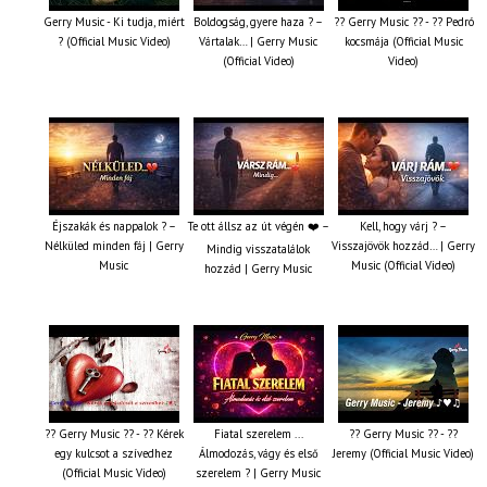
Gerry Music - Ki tudja, miért
Boldogság, gyere haza ? –
?? Gerry Music ?? - ?? Pedró
? (Official Music Video)
Vártalak… | Gerry Music
kocsmája (Official Music
(Official Video)
Video)
Éjszakák és nappalok ? –
Te ott állsz az út végén ❤️ –
Kell, hogy várj ? –
Nélküled minden fáj | Gerry
Visszajövök hozzád… | Gerry
Mindig visszatalálok
Music
Music (Official Video)
hozzád | Gerry Music
?? Gerry Music ?? - ?? Kérek
Fiatal szerelem ...
?? Gerry Music ?? - ??
egy kulcsot a szívedhez
Álmodozás, vágy és első
Jeremy (Official Music Video)
(Official Music Video)
szerelem ? | Gerry Music