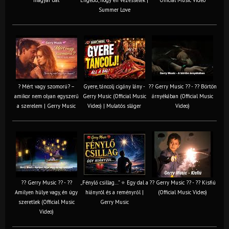
Summer Love
? Mért vagy szomorú? –
Gyere, táncolj cigány lány -
?? Gerry Music ?? - ?? Börtön
amikor nem olyan egyszerű
Gerry Music (Official Music
árnyékában (Official Music
a szerelem | Gerry Music
Video) | Mulatós sláger
Video)
?? Gerry Music ?? - ??
„Fénylő csillag…” ⭐ Egy dal a
?? Gerry Music ?? - ?? Kisfiú
Amilyen hülye vagy, én úgy
hiányról és a reményről |
(Official Music Video)
szeretlek (Official Music
Gerry Music
Video)