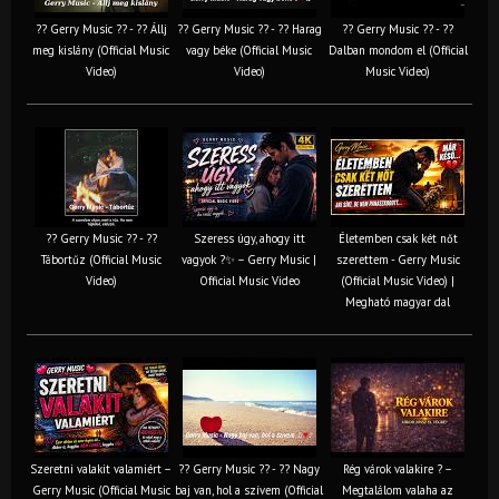
?? Gerry Music ?? - ?? Állj
?? Gerry Music ?? - ?? Harag
?? Gerry Music ?? - ??
meg kislány (Official Music
vagy béke (Official Music
Dalban mondom el (Official
Video)
Video)
Music Video)
?? Gerry Music ?? - ??
Szeress úgy, ahogy itt
Életemben csak két nőt
Tábortűz (Official Music
vagyok ?✨ – Gerry Music |
szerettem - Gerry Music
Video)
Official Music Video
(Official Music Video) |
Megható magyar dal
Szeretni valakit valamiért –
?? Gerry Music ?? - ?? Nagy
Rég várok valakire ? –
Gerry Music (Official Music
baj van, hol a szívem (Official
Megtalálom valaha az