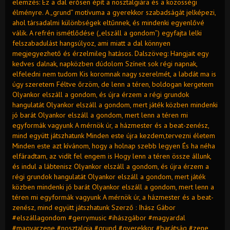
elemzés: Ez a dal erősen épít a nosztalgiára és a közösségi
élményre. A „grund” motívuma a gyerekkor szabadságát jelképezi,
ahol társadalmi különbségek eltűnnek, és mindenki egyenlővé
válik. A refrén ismétlődése („elszáll a gondom”) egyfajta lelki
felszabadulást hangsúlyoz, ami miatt a dal könnyen
megjegyezhető és érzelmileg hatásos. Dalszöveg: Hangjait egy
kedves dalnak, napközben dúdolom Színeit sok régi napnak,
elfeledni nem tudom Kis koromnak nagy szerelmét, a labdát ma is
úgy szeretem Féltve őrzöm, de lenn a téren, boldogan kergetem
Olyankor elszáll a gondom, és újra érzem a régi grundok
hangulatát Olyankor elszáll a gondom, mert játék közben mindenki
jó barát Olyankor elszáll a gondom, mert lenn a téren mi
egyformák vagyunk A mérnök úr, a házmester és a beat-zenész,
mind együtt játszhatunk Minden este újra kezdem,tervezni életem
Minden este azt kívánom, hogy a holnap szebb legyen És ha néha
elfáradtam, az vidít fel engem is Hogy lenn a téren össze állunk,
és indul a lábtenisz Olyankor elszáll a gondom, és újra érzem a
régi grundok hangulatát Olyankor elszáll a gondom, mert játék
közben mindenki jó barát Olyankor elszáll a gondom, mert lenn a
téren mi egyformák vagyunk A mérnök úr, a házmester és a beat-
zenész, mind együtt játszhatunk Szerző : Ihász Gábor
#elszállagondom #gerrymusic #ihászgábor #magyardal
#magyarzene #nosztalgia #grund #gyerekkor #barátság #zene