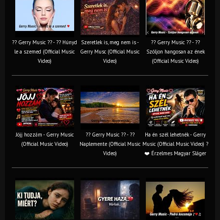
?? Gerry Music ?? - ?? Húnyd
Szeretlek is, meg nem is -
?? Gerry Music ?? - ??
le a szemed (Official Music
Gerry Musc (Official Music
Szóljon hangosan az ének
Video)
Video)
(Official Music Video)
Jöjj hozzám - Gerry Music
?? Gerry Music ?? - ??
Ha én szél lehetnék - Gerry
(Official Music Video)
Naplemente (Official Music
Music (Official Music Video) ?️
Video)
❤️ Érzelmes Magyar Sláger