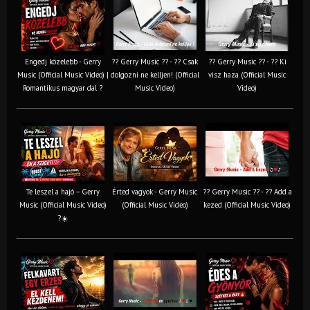
Engedj közelebb - Gerry
?? Gerry Music ?? - ?? Csak
?? Gerry Music ?? - ?? Ki
Music (Official Music Video) |
dolgozni ne kelljen! (Official
visz haza (Official Music
Romantikus magyar dal ?
Music Video)
Video)
Te leszel a hajó – Gerry
Érted vagyok - Gerry Music
?? Gerry Music ?? - ?? Add a
Music (Official Music Video)
(Official Music Video)
kezed (Official Music Video)
?☀️