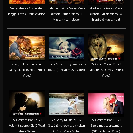
Gerry Music - A Szerelem
Balatoni nyár – Gerry Music
Most élsz – Gerry Music
lángja (Official Music Video)
(Official Music Video) ?
(Official Music Video) ☀️
Magyar nyári sláger
Inspiráló magyar dal
Te vagy aki kell nekem -
Gerry Music - Egy szál vörös
?? Gerry Music ?? - ??
Gerry Music (Official Music
rózsa (Official Music Video)
Dreams ?? (Official Music
Video)
Video)
?? Gerry Music ?? - ??
?? Gerry Music ?? - ??
?? Gerry Music ?? - ??
Valamit szeretnék (Official
Köszönöm, hogy vagy nekem
Szerelmet szerelemért
Music Video)
(Official Music Video)
(Official Music Video)