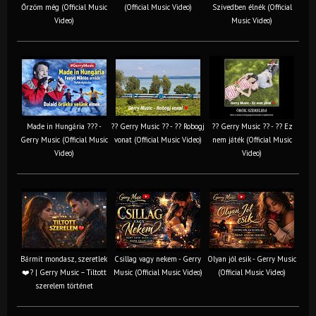
Őrzöm még (Official Music
(Official Music Video)
Szívedben élnék (Official
Video)
Music Video)
Made in Hungária ??? -
?? Gerry Music ?? - ?? Robogj
?? Gerry Music ?? - ?? Ez
Gerry Music (Official Music
vonat (Official Music Video)
nem játék (Official Music
Video)
Video)
Bármit mondasz, szeretlek
Csillag vagy nekem - Gerry
Olyan jól esik - Gerry Music
❤️‍? | Gerry Music – Tiltott
Music (Official Music Video)
(Official Music Video)
szerelem történet