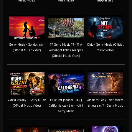
Music Video)
Music Video)
magyar dal)
Gerry Music - Gondolj rám
?? Gerry Music ?? - ?? A
Ohio - Gerry Music (Official
(Official Music Video)
városliget kellős közepén
Music Video)
(Official Music Video)
Vidéki kislány – Gerry Music
El kellett jönnöm… ✈️? |
Álomarcú lány… akit sosem
(Official Music Video)
California csak álom volt |
érhetsz el ? | Gerry Music
Gerry Music