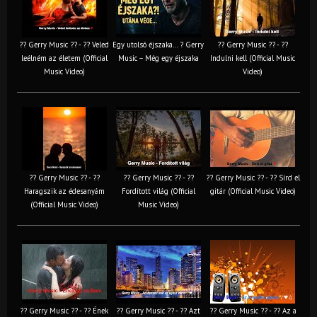
?? Gerry Music ?? - ?? Veled
Egy utolsó éjszaka… ? Gerry
?? Gerry Music ?? - ??
leélném az életem (Official
Music – Még egy éjszaka
Indulni kell (Official Music
Music Video)
Video)
?? Gerry Music ?? - ??
?? Gerry Music ?? - ??
?? Gerry Music ?? - ?? Sírd el
Haragszik az édesanyám
Fordított világ (Official
gitár (Official Music Video)
(Official Music Video)
Music Video)
?? Gerry Music ?? - ?? Ének
?? Gerry Music ?? - ?? Azt
?? Gerry Music ?? - ?? Az a