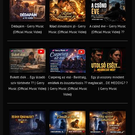
Dédapám - Gerry Music
Rólad álmodozni jó - Gerry
A csönd éve – Gerry Music
(Official Music Video)
Music (Official Music Video)
(Official Music Video) ??
Bukott diák ... Egy lázadó
Csepereg az eső - Barátság,
Egy jó asszony mindent
szív története ?? | Gerry
emlékek és összetartozás ?️?
megbocsát… DE MEDDIG? ?
Music (Official Music Video)
| Gerry Music (Official Music
| Gerry Music
Video)