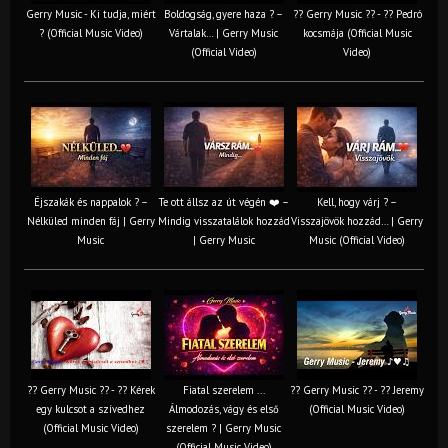
Gerry Music - Ki tudja, miért
Boldogság, gyere haza ? –
?? Gerry Music ?? - ?? Pedró
? (Official Music Video)
Vártalak… | Gerry Music
kocsmája (Official Music
(Official Video)
Video)
Éjszakák és nappalok ? –
Te ott állsz az út végén ❤️ –
Kell, hogy várj ? –
Nélküled minden fáj | Gerry
Mindig visszatalálok hozzád
Visszajövök hozzád… | Gerry
Music
| Gerry Music
Music (Official Video)
?? Gerry Music ?? - ?? Kérek
Fiatal szerelem ...
?? Gerry Music ?? - ?? Jeremy
egy kulcsot a szívedhez
Álmodozás, vágy és első
(Official Music Video)
(Official Music Video)
szerelem ? | Gerry Music
(Official Music Video)