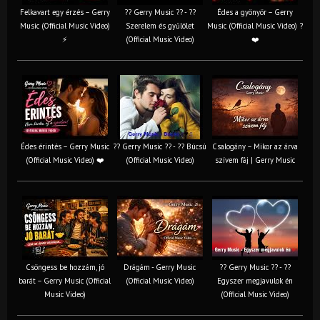
Felkavart egy érzés – Gerry
?? Gerry Music ?? - ??
Édes a gyönyör – Gerry
Music (Official Music Video)
Szerelem és gyűlölet
Music (Official Music Video) ?
⚡
(Official Music Video)
❤️
Édes érintés – Gerry Music
?? Gerry Music ?? - ?? Búcsú
Csalogány – Mikor az árva
(Official Music Video) ❤️
(Official Music Video)
szívem fáj | Gerry Music
Csöngess be hozzám, jó
Drágám - Gerry Music
?? Gerry Music ?? - ??
barát – Gerry Music (Official
(Official Music Video)
Egyszer megjavulok én
Music Video)
(Official Music Video)