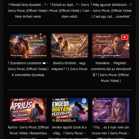
? Mondd hány éjszakát… ? –
? Elmúlt az éjjel… ? – Gerry
? Még egyszer láthatnám… ?
Gerry Music (Official Video) |
Music (Official Video) | Csak
– Gerry Music (Official Video)
Nem értheti senki
álom voltál
| Csak egy szó… „szeretlek”
? Szerelemre születtem ❤️ –
Banális történet… vagy
Homokóra ... Megható
Gerry Music (Official Video) |
mégsem? ? | Gerry Music
szerelmes dal az elmúlásról
A szenvedély éjszakája
⏳? | Gerry Music (Official
Music Video) |
Április - Gerry Music (Official
Amikor együtt tűnik el a
? Fáj … ez a nyár nem jön
Music Video) | Romantikus
világ... ? Gerry Music –
vissza már | Gerry Music –
magyar dal
Engedd, hogy én vezesselek |
Official Music Video