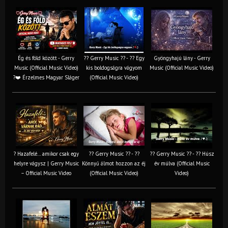
Ég és föld között - Gerry
?? Gerry Music ?? - ?? Egy
Gyöngyhajú lány - Gerry
Music (Official Music Video)
kis boldogságra vágyom
Music (Official Music Video)
?❤️ Érzelmes Magyar Sláger
(Official Music Video)
? Hazafelé… amikor csak egy
?? Gerry Music ?? - ??
?? Gerry Music ?? - ?? Húsz
helyre vágysz | Gerry Music
Könnyű álmot hozzon az éj
év múlva (Official Music
– Official Music Video
(Official Music Video)
Video)