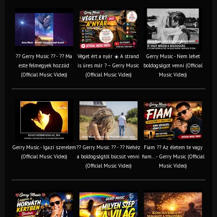
?? Gerry Music ?? - ?? Ma
Véget ért a nyár ☀️ A strand
Gerry Music - Nem lehet
este felmegyek hozzád
is üres már ? – Gerry Music
boldogságot venni (Official
(Official Music Video)
(Official Music Video)
Music Video)
Gerry Music - Igazi szerelem
?? Gerry Music ?? - ?? Nehéz
Fiam ?‍? Az életem te vagy
(Official Music Video)
a boldogságtól búcsút venni
fiam... - Gerry Music (Official
(Official Music Video)
Music Video)