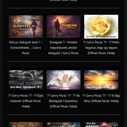
Hull az elsárgult levél ? –
Elmegyek ? – Minden
?? Gerry Music ?? - ?? Miért
Elvesztettelek… | Gerry
megváltozott, amikor
hagytuk, hogy így legyen
Music
elhagytál | Gerry Music
(Official Music Video)
?? Gerry Music ?? - ?? Éjjel
?? Gerry Music ?? - ?? Ha
?? Gerry Music ?? - ?? Te légy
érkezem (Official Music
felmegyek Claudiához
fény! (Official Music Video)
Video)
(Official Music Video)