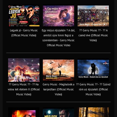
Legyek jó - Gerry Music
Egy május éjszakán ? A dal,
?? Gerry Music ?? - ?? A
(Official Music Video)
amitől újra hinni fogsz a
csend éve (Official Music
szerelemben - Gerry Music
Video)
Official Music Video
?? Gerry Music ?? - ?? Ha
Gerry Music - Meghalnék a
?? Gerry Music ?? - ?? Szánd
volna két életem II (Official
karjaidban (Official Music
rám az éjszakát (Official
Music Video)
Video)
Music Video)