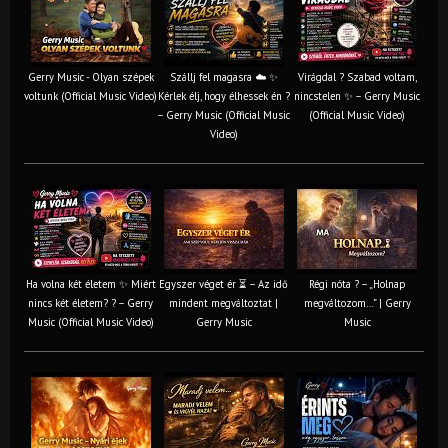
Gerry Music - Olyan szépek
Szállj fel magasra ☁️ ✨
Virágdal ? Szabad voltam,
voltunk (Official Music Video)
Kérlek élj, hogy élhessek én ?
nincstelen ✨ – Gerry Music
– Gerry Music (Official Music
(Official Music Video)
Video)
Ha volna két életem ✨ Miért
Egyszer véget ér ⏳ – Az idő
Régi nóta ? – „Holnap
nincs két életem? ? – Gerry
mindent megváltoztat |
megváltozom…” | Gerry
Music (Official Music Video)
Gerry Music
Music