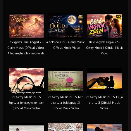
? Vigyázz rám, Angyal ? –
A hold dala ?? – Gerry Music
Bele vagyok zúgva ?? –
Gerry Music (Official Video) |
| Official Music Video
Gerry Music | Official Music
A legmeghatóbb magyar dal
Video
?? Gerry Music ?? - ??
?? Gerry Music ?? - ?? Mit
?? Gerry Music ?? - ?? Fújja
Egyszer fenn, egyszer lenn
akarsz a boldogságtól
el a szél (Official Music
(Official Music Video)
(Official Music Video)
Video)