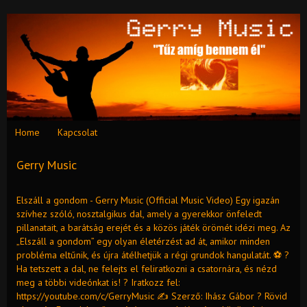
Home
Kapcsolat
Gerry Music
Elszáll a gondom - Gerry Music (Official Music Video) Egy igazán
szívhez szóló, nosztalgikus dal, amely a gyerekkor önfeledt
pillanatait, a barátság erejét és a közös játék örömét idézi meg. Az
„Elszáll a gondom” egy olyan életérzést ad át, amikor minden
probléma eltűnik, és újra átélhetjük a régi grundok hangulatát. ⚽ ?
Ha tetszett a dal, ne felejts el feliratkozni a csatornára, és nézd
meg a többi videónkat is! ? Iratkozz fel:
https://youtube.com/c/GerryMusic ✍️ Szerző: Ihász Gábor ? Rövid