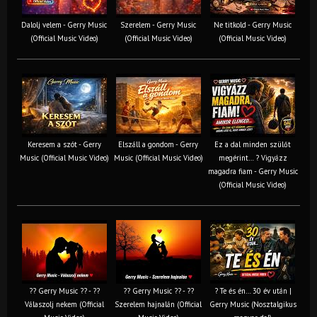
Dalolj velem - Gerry Music
Szerelem - Gerry Music
Ne titkold - Gerry Music
(Official Music Video)
(Official Music Video)
(Official Music Video)
Keresem a szót - Gerry
Elszáll a gondom - Gerry
Ez a dal minden szülőt
Music (Official Music Video)
Music (Official Music Video)
megérint… ? Vigyázz
magadra fiam - Gerry Music
(Official Music Video)
?? Gerry Music ?? - ??
?? Gerry Music ?? - ??
? Te és én… 30 év után |
Válaszolj nekem (Official
Szerelem hajnalán (Official
Gerry Music (Nosztalgikus