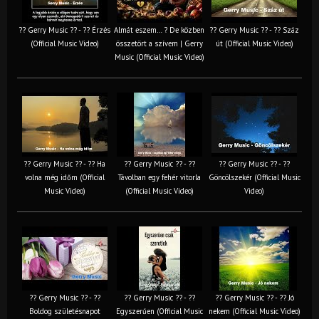
?? Gerry Music ?? - ?? Érzés
Almát eszem… ? De közben
?? Gerry Music ?? - ?? Száz
(Official Music Video)
összetört a szívem | Gerry
út (Official Music Video)
Music (Official Music Video)
?? Gerry Music ?? - ?? Ha
?? Gerry Music ?? - ??
?? Gerry Music ?? - ??
volna még időm (Official
Távolban egy fehér vitorla
Göncölszekér (Official Music
Music Video)
(Official Music Video)
Video)
?? Gerry Music ?? - ??
?? Gerry Music ?? - ??
?? Gerry Music ?? - ?? Jó
Boldog születésnapot
Egyszerűen (Official Music
nekem (Official Music Video)