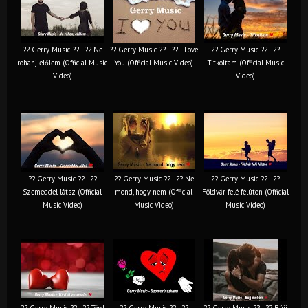
?? Gerry Music ?? - ?? Ne
?? Gerry Music ?? - ?? I Love
?? Gerry Music ?? - ??
rohanj előlem (Official Music
You (Official Music Video)
Titkoltam (Official Music
Video)
Video)
?? Gerry Music ?? - ??
?? Gerry Music ?? - ?? Ne
?? Gerry Music ?? - ??
Szemeddel látsz (Official
mond, hogy nem (Official
Földvár felé félúton (Official
Music Video)
Music Video)
Music Video)
?? Gerry Music ?? - ?? Törd
?? Gerry Music ?? - ??
?? Gerry Music ?? - ?? Bújj