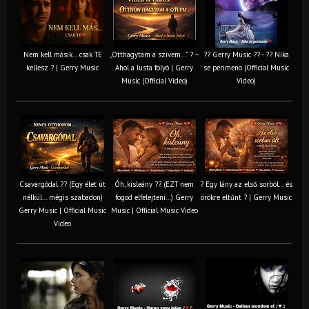
Nem kell másik… csak TE
„Otthagytam a szívem…” ? –
?? Gerry Music ?? - ?? Nika
kellesz ? | Gerry Music
Ahol a lusta folyó | Gerry
se perimeno (Official Music
Music (Official Video)
Video)
Csavargódal ?? (Egy élet út
Óh, kisleány ?? (EZT nem
? Egy lány az első sorból… és
nélkül… mégis szabadon)
fogod elfelejteni…) Gerry
örökre eltűnt ? | Gerry Music
Gerry Music | Official Music
Music | Official Music Video
Video