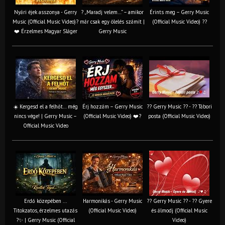
Nyári éjek asszonya - Gerry
? „Maradj velem…” – amikor
Érints meg – Gerry Music
Music (Official Music Video)?
már csak egy ölelés számít |
(Official Music Video) ??
❤️ Érzelmes Magyar Sláger
Gerry Music
☀️ Kergesd el a felhőt… még
Érj hozzám – Gerry Music
?? Gerry Music ?? - ?? Tábori
nincs vége! | Gerry Music –
(Official Music Video) ❤️?
posta (Official Music Video)
Official Music Video
Erdő közepében ...
Harmonikás - Gerry Music
?? Gerry Music ?? - ?? Gyere
Titokzatos, érzelmes utazás
(Official Music Video)
és álmodj (Official Music
?✨ | Gerry Music (Official
Video)