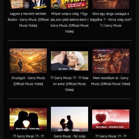
Legyen a Horváth kertben
Milyen szép a világ ? Egy
Köss egy sárga szalagot a
Budán - Gerry Music (Official
dal, ami jobb kedvre derít |
tölgyfára ?️ – Vársz még rám?
Music Video)
Gerry Music (Official Music
? | Gerry Music
Video)
Országút - Gerry Music
?? Gerry Music ?? - ?? Hola
Nem mondtam el - Gerry
(Official Music Video)
mi amor (Official Music
Music (Official Music Video)
Video)
?? Gerry Music ?? - ??
Gerry Music - Túl szép
?? Gerry Music ?? - ??