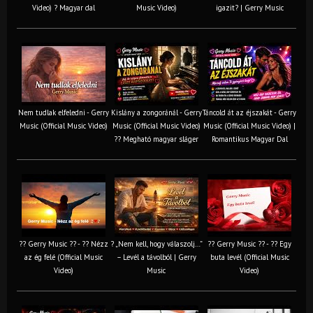
Video) ? Magyar dal
Music Video)
igazit? | Gerry Music
Nem tudlak elfeledni - Gerry
Kislány a zongoránál - Gerry
Táncold át az éjszakát - Gerry
Music (Official Music Video)
Music (Official Music Video)
Music (Official Music Video) |
?? Megható magyar sláger
Romantikus Magyar Dal
?? Gerry Music ?? - ?? Nézz
? „Nem kell, hogy válaszolj…”
?? Gerry Music ?? - ?? Egy
az ég felé (Official Music
– Levél a távolból | Gerry
buta levél (Official Music
Video)
Music
Video)