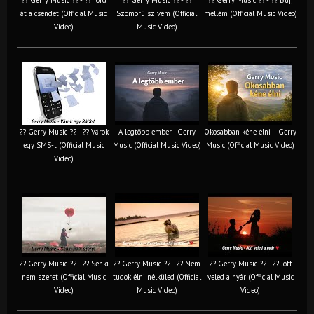
át a csendet (Official Music
Szomorú szívem (Official
mellém (Official Music Video)
Video)
Music Video)
?? Gerry Music ?? - ?? Várok
A legtöbb ember - Gerry
Okosabban kéne élni – Gerry
egy SMS-t (Official Music
Music (Official Music Video)
Music (Official Music Video)
Video)
?? Gerry Music ?? - ?? Senki
?? Gerry Music ?? - ?? Nem
?? Gerry Music ?? - ?? Jött
nem szeret (Official Music
tudok élni nélküled (Official
veled a nyár (Official Music
Video)
Music Video)
Video)