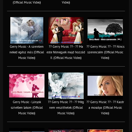
(Official Music Video)
Video)
Gerry Music - A szerelem
?? Gerry Music ?? - ?? Ma
?? Gerry Music ?? - ?? Nincs
neked egész más (Official
este felmegyek majd hozzád
szerencsém (Official Music
Music Video)
II. (Official Music Video)
Video)
Gerry Music - Lányok
?? Gerry Music ?? - ?? Még
?? Gerry Music ?? - ?? Kacér
szívében lakom (Official
nem veszíthetek (Official
a mosolya (Official Music
Music Video)
Music Video)
Video)