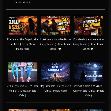
Music Video)
Elfújja a szél – Engedd el a
Azért vannak a jó barátok –
Egy darabot a szívemből –
múltat ? | Gerry Music
Gerry Music (Official Music
Gerry Music (Official Music
(Magyar dal)
Video) ?❤️
Video) ❤️?
?? Gerry Music ?? - ?? Hova
Még sohasem - Gerry Music
Reszket a Hold a tó vizén -
menjek ? (Official Music
(Official Music Video)
Gerry Music (Official Music
Video)
Video)