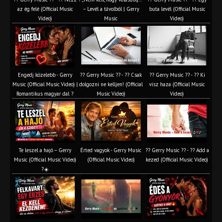
az ég felé (Official Music
– Levél a távolból | Gerry
buta levél (Official Music
Video)
Music
Video)
Engedj közelebb - Gerry
?? Gerry Music ?? - ?? Csak
?? Gerry Music ?? - ?? Ki
Music (Official Music Video) |
dolgozni ne kelljen! (Official
visz haza (Official Music
Romantikus magyar dal ?
Music Video)
Video)
Te leszel a hajó – Gerry
Érted vagyok - Gerry Music
?? Gerry Music ?? - ?? Add a
Music (Official Music Video)
(Official Music Video)
kezed (Official Music Video)
?☀️