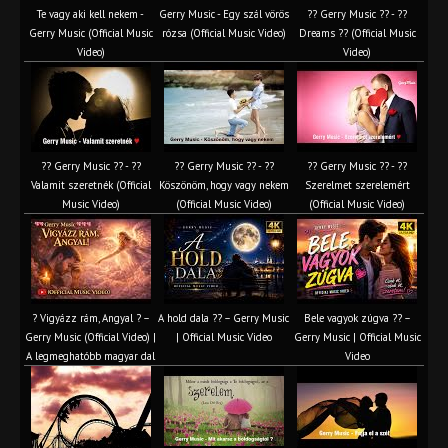
Te vagy aki kell nekem -
Gerry Music - Egy szál vörös
?? Gerry Music ?? - ??
Gerry Music (Official Music
rózsa (Official Music Video)
Dreams ?? (Official Music
Video)
Video)
?? Gerry Music ?? - ??
?? Gerry Music ?? - ??
?? Gerry Music ?? - ??
Valamit szeretnék (Official
Köszönöm, hogy vagy nekem
Szerelmet szerelemért
Music Video)
(Official Music Video)
(Official Music Video)
? Vigyázz rám, Angyal ? –
A hold dala ?? – Gerry Music
Bele vagyok zúgva ?? –
Gerry Music (Official Video) |
| Official Music Video
Gerry Music | Official Music
A legmeghatóbb magyar dal
Video