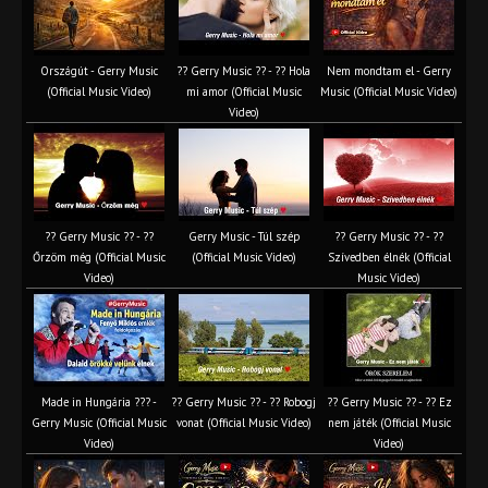
Országút - Gerry Music
?? Gerry Music ?? - ?? Hola
Nem mondtam el - Gerry
(Official Music Video)
mi amor (Official Music
Music (Official Music Video)
Video)
?? Gerry Music ?? - ??
Gerry Music - Túl szép
?? Gerry Music ?? - ??
Őrzöm még (Official Music
(Official Music Video)
Szívedben élnék (Official
Video)
Music Video)
Made in Hungária ??? -
?? Gerry Music ?? - ?? Robogj
?? Gerry Music ?? - ?? Ez
Gerry Music (Official Music
vonat (Official Music Video)
nem játék (Official Music
Video)
Video)