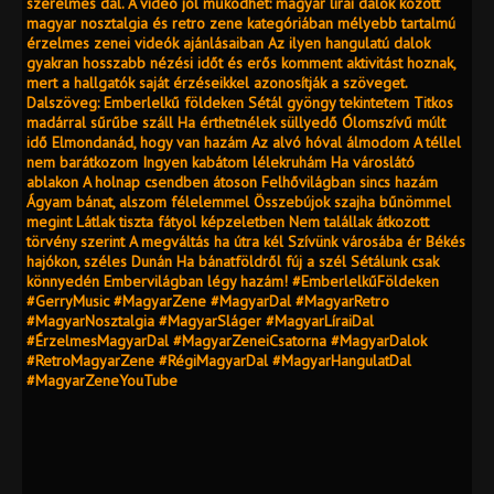
szerelmes dal. A videó jól működhet: magyar lírai dalok között
magyar nosztalgia és retro zene kategóriában mélyebb tartalmú
érzelmes zenei videók ajánlásaiban Az ilyen hangulatú dalok
gyakran hosszabb nézési időt és erős komment aktivitást hoznak,
mert a hallgatók saját érzéseikkel azonosítják a szöveget.
Dalszöveg: Emberlelkű földeken Sétál gyöngy tekintetem Titkos
madárral sűrűbe száll Ha érthetnélek süllyedő Ólomszívű múlt
idő Elmondanád, hogy van hazám Az alvó hóval álmodom A téllel
nem barátkozom Ingyen kabátom lélekruhám Ha városlátó
ablakon A holnap csendben átoson Felhővilágban sincs hazám
Ágyam bánat, alszom félelemmel Összebújok szajha bűnömmel
megint Látlak tiszta fátyol képzeletben Nem talállak átkozott
törvény szerint A megváltás ha útra kél Szívünk városába ér Békés
hajókon, széles Dunán Ha bánatföldről fúj a szél Sétálunk csak
könnyedén Embervilágban légy hazám! #EmberlelkűFöldeken
#GerryMusic #MagyarZene #MagyarDal #MagyarRetro
#MagyarNosztalgia #MagyarSláger #MagyarLíraiDal
#ÉrzelmesMagyarDal #MagyarZeneiCsatorna #MagyarDalok
#RetroMagyarZene #RégiMagyarDal #MagyarHangulatDal
#MagyarZeneYouTube