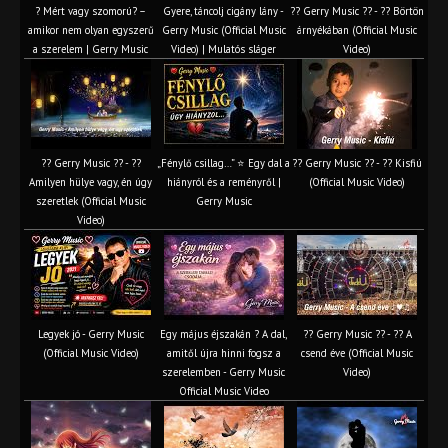
? Mért vagy szomorú? –
Gyere, táncolj cigány lány -
?? Gerry Music ?? - ?? Börtön
amikor nem olyan egyszerű
Gerry Music (Official Music
árnyékában (Official Music
a szerelem | Gerry Music
Video) | Mulatós sláger
Video)
?? Gerry Music ?? - ??
„Fénylő csillag…” ⭐ Egy dal a
?? Gerry Music ?? - ?? Kisfiú
Amilyen hülye vagy, én úgy
hiányról és a reményről |
(Official Music Video)
szeretlek (Official Music
Gerry Music
Video)
Legyek jó - Gerry Music
Egy május éjszakán ? A dal,
?? Gerry Music ?? - ?? A
(Official Music Video)
amitől újra hinni fogsz a
csend éve (Official Music
szerelemben - Gerry Music
Video)
Official Music Video