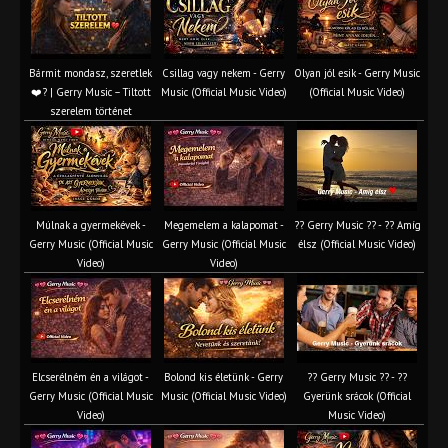
Bármit mondasz, szeretlek
Csillag vagy nekem - Gerry
Olyan jól esik - Gerry Music
❤️‍? | Gerry Music – Tiltott
Music (Official Music Video)
(Official Music Video)
szerelem történet
Múlnak a gyermekévek -
Megemelem a kalapomat -
?? Gerry Music ?? - ?? Amíg
Gerry Music (Official Music
Gerry Music (Official Music
élsz (Official Music Video)
Video)
Video)
Elcserélném én a világot -
Bolond kis életünk - Gerry
?? Gerry Music ?? - ??
Gerry Music (Official Music
Music (Official Music Video)
Gyerünk srácok (Official
Video)
Music Video)