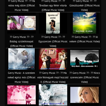
?? Gerry Music ?? - ?? Ha
?? Gerry Music ?? - ??
?? Gerry Music ?? - ??
volna még időm (Official
Távolban egy fehér vitorla
Göncölszekér (Official Music
Music Video)
(Official Music Video)
Video)
?? Gerry Music ?? - ??
?? Gerry Music ?? - ??
?? Gerry Music ?? - ?? Jó
Boldog születésnapot
Egyszerűen (Official Music
nekem (Official Music Video)
(Official Music Video)
Video)
Gerry Music - A szerelem
?? Gerry Music ?? - ?? Ma
?? Gerry Music ?? - ?? Nincs
neked egész más (Official
este felmegyek majd hozzád
szerencsém (Official Music
Music Video)
II. (Official Music Video)
Video)