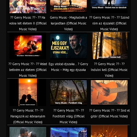
?? Gerry Music ?? - ?? Ha
Gerry Music - Meghalnék a
?? Gerry Music ?? - ?? Szánd
volna két életem II (Official
karjaidban (Official Music
rám az éjszakát (Official
Music Video)
Video)
Music Video)
?? Gerry Music ?? - ?? Veled
Egy utolsó éjszaka… ? Gerry
?? Gerry Music ?? - ??
leélném az életem (Official
Music – Még egy éjszaka
Indulni kell (Official Music
Music Video)
Video)
?? Gerry Music ?? - ??
?? Gerry Music ?? - ??
?? Gerry Music ?? - ?? Sírd el
Haragszik az édesanyám
Fordított világ (Official
gitár (Official Music Video)
(Official Music Video)
Music Video)