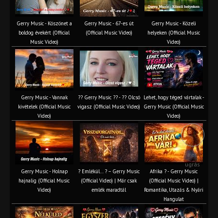
Gerry Music - Köszönet a
Gerry Music - 67-es út
Gerry Music - Közeli
boldog évekért (Official
(Official Music Video)
helyeken (Official Music
Music Video)
Video)
Gerry Music - Vannak
?? Gerry Music ?? - ?? Olcsó
Lehet, hogy téged vártalak -
kivételek (Official Music
vigasz (Official Music Video)
Gerry Music (Official Music
Video)
Video)
Fel
ugrás
Gerry Music - Holnap
? Emlékül… ? – Gerry Music
Afrika ? - Gerry Music
hajnalig (Official Music
(Official Video) | Már csak
(Official Music Video) |
Video)
emlék maradtál
Romantika, Utazás & Nyári
Hangulat