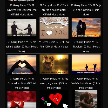
?? Gerry Music ?? - ??
?? Gerry Music ?? - ?? Mit
?? Gerry Music ?? - ?? Fújja
Egyszer fenn, egyszer lenn
akarsz a boldogságtól
el a szél (Official Music
(Official Music Video)
(Official Music Video)
Video)
?? Gerry Music ?? - ?? Ne
?? Gerry Music ?? - ?? I Love
?? Gerry Music ?? - ??
rohanj előlem (Official Music
You (Official Music Video)
Titkoltam (Official Music
Video)
Video)
?? Gerry Music ?? - ??
?? Gerry Music ?? - ?? Ne
?? Gerry Music ?? - ??
Szemeddel látsz (Official
mond, hogy nem (Official
Földvár felé félúton (Official
Music Video)
Music Video)
Music Video)