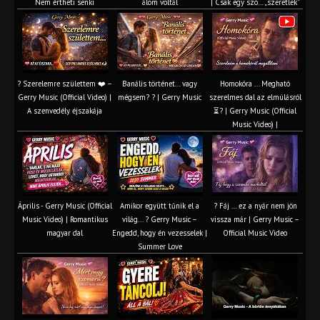
Nem értheti senki
álom voltál
| Csak egy szó… „szeretlek”
? Szerelemre születtem ❤️ –
Banális történet… vagy
Homokóra ... Megható
Gerry Music (Official Video) |
mégsem? ? | Gerry Music
szerelmes dal az elmúlásról
A szenvedély éjszakája
⏳? | Gerry Music (Official
Music Video) |
Április - Gerry Music (Official
Amikor együtt tűnik el a
? Fáj … ez a nyár nem jön
Music Video) | Romantikus
világ... ? Gerry Music –
vissza már | Gerry Music –
magyar dal
Engedd, hogy én vezesselek |
Official Music Video
Summer Love