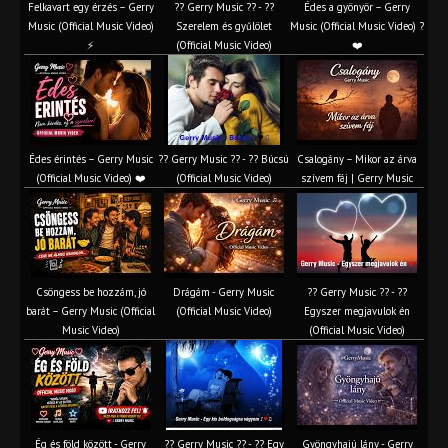
Felkavart egy érzés – Gerry
?? Gerry Music ?? - ??
Édes a gyönyör – Gerry
Music (Official Music Video)
Szerelem és gyűlölet
Music (Official Music Video) ?
⚡
(Official Music Video)
❤️
Édes érintés – Gerry Music
?? Gerry Music ?? - ?? Búcsú
Csalogány – Mikor az árva
(Official Music Video) ❤️
(Official Music Video)
szívem fáj | Gerry Music
Csöngess be hozzám, jó
Drágám - Gerry Music
?? Gerry Music ?? - ??
barát – Gerry Music (Official
(Official Music Video)
Egyszer megjavulok én
Music Video)
(Official Music Video)
Ég és föld között - Gerry
?? Gerry Music ?? - ?? Egy
Gyöngyhajú lány - Gerry