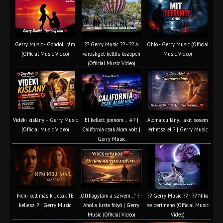
Gerry Music - Gondolj rám
?? Gerry Music ?? - ?? A
Ohio - Gerry Music (Official
(Official Music Video)
városliget kellős közepén
Music Video)
(Official Music Video)
Vidéki kislány – Gerry Music
El kellett jönnöm… ✈️? |
Álomarcú lány… akit sosem
(Official Music Video)
California csak álom volt |
érhetsz el ? | Gerry Music
Gerry Music
Nem kell másik… csak TE
„Otthagytam a szívem…” ? –
?? Gerry Music ?? - ?? Nika
kellesz ? | Gerry Music
Ahol a lusta folyó | Gerry
se perimeno (Official Music
Music (Official Video)
Video)