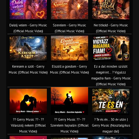
Dalolj velem - Gerry Music
Szerelem - Gerry Music
Ne titkold - Gerry Music
(Official Music Video)
(Official Music Video)
(Official Music Video)
Keresem a szót - Gerry
Elszáll a gondom - Gerry
Ez a dal minden szülőt
Music (Official Music Video)
Music (Official Music Video)
megérint… ? Vigyázz
magadra fiam - Gerry Music
(Official Music Video)
?? Gerry Music ?? - ??
?? Gerry Music ?? - ??
? Te és én… 30 év után |
Válaszolj nekem (Official
Szerelem hajnalán (Official
Gerry Music (Nosztalgikus
Music Video)
Music Video)
magyar dal)