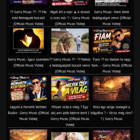
?? Gerry Music ?? - ?? Ma
Véget ért a nyár ☀️ A strand
Gerry Music - Nem lehet
este felmegyek hozzád
is üres már ? – Gerry Music
boldogságot venni (Official
(Official Music Video)
(Official Music Video)
Music Video)
Gerry Music - Igazi szerelem
?? Gerry Music ?? - ?? Nehéz
Fiam ?‍? Az életem te vagy
(Official Music Video)
a boldogságtól búcsút venni
fiam... - Gerry Music (Official
(Official Music Video)
Music Video)
Legyen a Horváth kertben
Milyen szép a világ ? Egy
Köss egy sárga szalagot a
Budán - Gerry Music (Official
dal, ami jobb kedvre derít |
tölgyfára ?️ – Vársz még rám?
Music Video)
Gerry Music (Official Music
? | Gerry Music
Video)