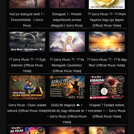
Hull az elsárgult levél ? –
Elmegyek ? – Minden
?? Gerry Music ?? - ?? Miért
Elvesztettelek… | Gerry
megváltozott, amikor
hagytuk, hogy így legyen
Music
elhagytál | Gerry Music
(Official Music Video)
?? Gerry Music ?? - ?? Éjjel
?? Gerry Music ?? - ?? Ha
?? Gerry Music ?? - ?? Te légy
érkezem (Official Music
felmegyek Claudiához
fény! (Official Music Video)
Video)
(Official Music Video)
Gerry Music - Olyan szépek
Szállj fel magasra ☁️ ✨
Virágdal ? Szabad voltam,
voltunk (Official Music Video)
Kérlek élj, hogy élhessek én ?
nincstelen ✨ – Gerry Music
– Gerry Music (Official Music
(Official Music Video)
Video)