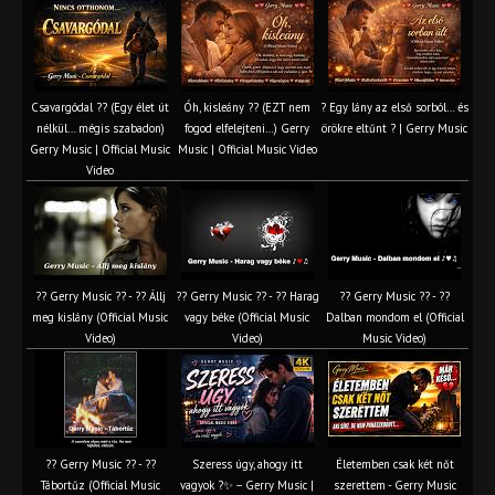
Csavargódal ?? (Egy élet út
Óh, kisleány ?? (EZT nem
? Egy lány az első sorból… és
nélkül… mégis szabadon)
fogod elfelejteni…) Gerry
örökre eltűnt ? | Gerry Music
Gerry Music | Official Music
Music | Official Music Video
Video
?? Gerry Music ?? - ?? Állj
?? Gerry Music ?? - ?? Harag
?? Gerry Music ?? - ??
meg kislány (Official Music
vagy béke (Official Music
Dalban mondom el (Official
Video)
Video)
Music Video)
?? Gerry Music ?? - ??
Szeress úgy, ahogy itt
Életemben csak két nőt
Tábortűz (Official Music
vagyok ?✨ – Gerry Music |
szerettem - Gerry Music