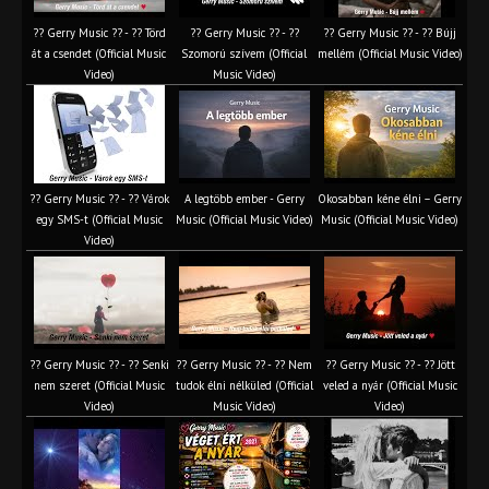
?? Gerry Music ?? - ?? Törd
?? Gerry Music ?? - ??
?? Gerry Music ?? - ?? Bújj
át a csendet (Official Music
Szomorú szívem (Official
mellém (Official Music Video)
Video)
Music Video)
?? Gerry Music ?? - ?? Várok
A legtöbb ember - Gerry
Okosabban kéne élni – Gerry
egy SMS-t (Official Music
Music (Official Music Video)
Music (Official Music Video)
Video)
?? Gerry Music ?? - ?? Senki
?? Gerry Music ?? - ?? Nem
?? Gerry Music ?? - ?? Jött
nem szeret (Official Music
tudok élni nélküled (Official
veled a nyár (Official Music
Video)
Music Video)
Video)