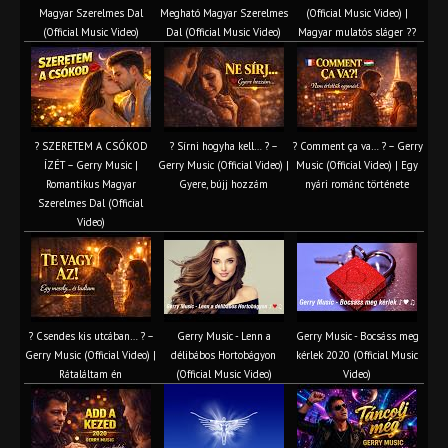
Magyar Szerelmes Dal
Megható Magyar Szerelmes
(Official Music Video) |
(Official Music Video)
Dal (Official Music Video)
Magyar mulatós sláger ??
? SZERETEM A CSÓKOD
? Sírni hogyha kell… ? –
? Comment ça va… ? – Gerry
ÍZÉT – Gerry Music |
Gerry Music (Official Video) |
Music (Official Video) | Egy
Romantikus Magyar
Gyere, bújj hozzám
nyári románc története
Szerelmes Dal (Official
Video)
? Csendes kis utcában… ? –
Gerry Music - Lenn a
Gerry Music - Bocsáss meg
Gerry Music (Official Video) |
délibábos Hortobágyon
kérlek 2020 (Official Music
Rátaláltam én
(Official Music Video)
Video)