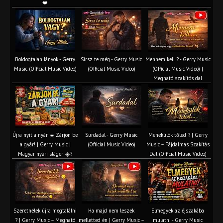
❤️
Boldogtalan lányok - Gerry
Sírsz te még - Gerry Music
Mennem kell ? - Gerry Music
Music (Official Music Video)
(Official Music Video)
(Official Music Video) |
Megható szakítós dal
Újra nyit a nyár ☀️ Zárjon be
Surdadal - Gerry Music
Menekülök tőled ? | Gerry
a gyár! | Gerry Music |
(Official Music Video)
Music – Fájdalmas Szakítás
Magyar nyári sláger ☀️?
Dal (Official Music Video)
Szeretnélek újra megtalálni
Ha majd nem leszek
Elmegyek az éjszakába
? | Gerry Music – Megható
melletted én | Gerry Music –
mulatni - Gerry Music