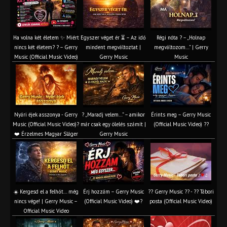
Ha volna két életem ✨ Miért
Egyszer véget ér ⏳ – Az idő
Régi nóta ? – „Holnap
nincs két életem? ? – Gerry
mindent megváltoztat |
megváltozom…” | Gerry
Music (Official Music Video)
Gerry Music
Music
Nyári éjek asszonya - Gerry
? „Maradj velem…” – amikor
Érints meg – Gerry Music
Music (Official Music Video)?
már csak egy ölelés számít |
(Official Music Video) ??
❤️ Érzelmes Magyar Sláger
Gerry Music
☀️ Kergesd el a felhőt… még
Érj hozzám – Gerry Music
?? Gerry Music ?? - ?? Tábori
nincs vége! | Gerry Music –
(Official Music Video) ❤️?
posta (Official Music Video)
Official Music Video