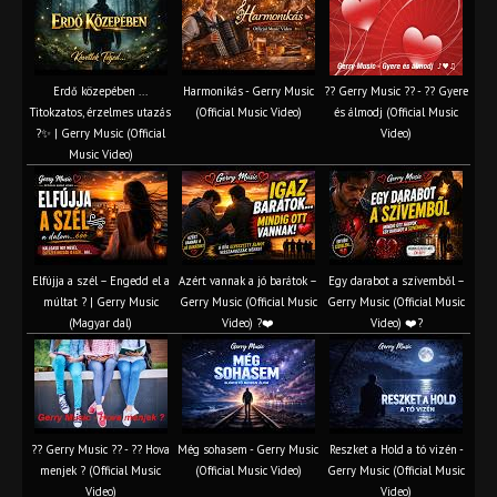
Erdő közepében ...
Harmonikás - Gerry Music
?? Gerry Music ?? - ?? Gyere
Titokzatos, érzelmes utazás
(Official Music Video)
és álmodj (Official Music
?✨ | Gerry Music (Official
Video)
Music Video)
Elfújja a szél – Engedd el a
Azért vannak a jó barátok –
Egy darabot a szívemből –
múltat ? | Gerry Music
Gerry Music (Official Music
Gerry Music (Official Music
(Magyar dal)
Video) ?❤️
Video) ❤️?
?? Gerry Music ?? - ?? Hova
Még sohasem - Gerry Music
Reszket a Hold a tó vizén -
menjek ? (Official Music
(Official Music Video)
Gerry Music (Official Music
Video)
Video)