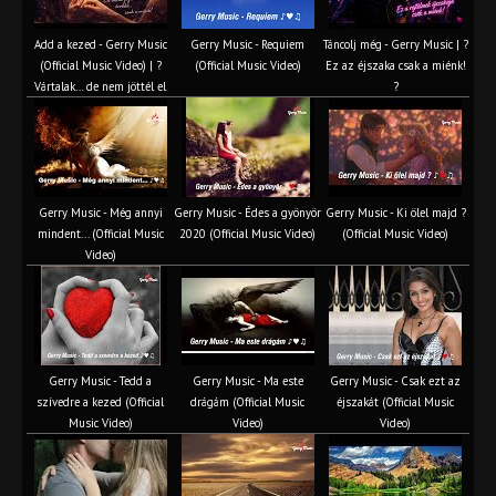
Add a kezed - Gerry Music
Gerry Music - Requiem
Táncolj még - Gerry Music | ?
(Official Music Video) | ?
(Official Music Video)
Ez az éjszaka csak a miénk!
Vártalak… de nem jöttél el
?
Gerry Music - Még annyi
Gerry Music - Édes a gyönyör
Gerry Music - Ki ölel majd ?
mindent... (Official Music
2020 (Official Music Video)
(Official Music Video)
Video)
Gerry Music - Tedd a
Gerry Music - Ma este
Gerry Music - Csak ezt az
szívedre a kezed (Official
drágám (Official Music
éjszakát (Official Music
Music Video)
Video)
Video)