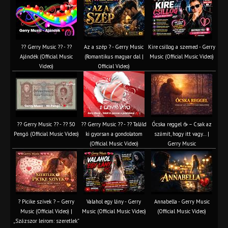
?? Gerry Music ?? - ??
Az a szép ? - Gerry Music
Kire csillog a szemed - Gerry
Ajándék (Official Music
(Romantikus magyar dal |
Music (Official Music Video)
Video)
Official Video)
?? Gerry Music ?? - ?? 50
?? Gerry Music ?? - ?? Találd
Ócska reggel ☕ – Csak az
Pengő (Official Music Video)
ki gyorsan a gondolatom
számít, hogy itt vagy… |
(Official Music Video)
Gerry Music
? Picike szívek ? – Gerry
Valahol egy lány - Gerry
Annabella - Gerry Music
Music (Official Video) |
Music (Official Music Video)
(Official Music Video)
„Százszor leírom: szeretlek”