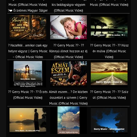
Music (Official Music Video)
kis boldogságra vágyom
Music (Official Music Video)
?❤️ Érzelmes Magyar Sláger
(Official Music Video)
? Hazafelé… amikor csak egy
?? Gerry Music ?? - ??
?? Gerry Music ?? - ?? Húsz
helyre vágysz | Gerry Music
Könnyű álmot hozzon az éj
év múlva (Official Music
– Official Music Video
(Official Music Video)
Video)
?? Gerry Music ?? - ?? Érzés
Almát eszem… ? De közben
?? Gerry Music ?? - ?? Száz
(Official Music Video)
összetört a szívem | Gerry
út (Official Music Video)
Music (Official Music Video)