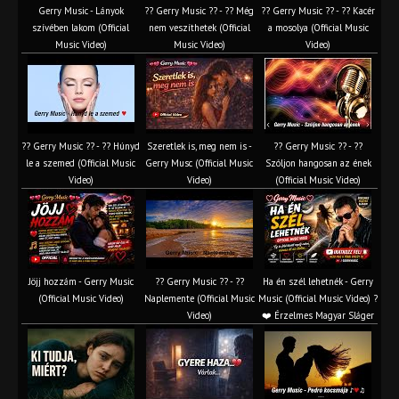
Gerry Music - Lányok
?? Gerry Music ?? - ?? Még
?? Gerry Music ?? - ?? Kacér
szívében lakom (Official
nem veszíthetek (Official
a mosolya (Official Music
Music Video)
Music Video)
Video)
?? Gerry Music ?? - ?? Húnyd
Szeretlek is, meg nem is -
?? Gerry Music ?? - ??
le a szemed (Official Music
Gerry Musc (Official Music
Szóljon hangosan az ének
Video)
Video)
(Official Music Video)
Jöjj hozzám - Gerry Music
?? Gerry Music ?? - ??
Ha én szél lehetnék - Gerry
(Official Music Video)
Naplemente (Official Music
Music (Official Music Video) ?️
Video)
❤️ Érzelmes Magyar Sláger