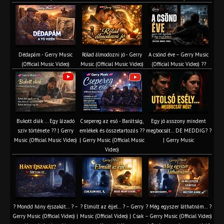
Dédapám - Gerry Music
Rólad álmodozni jó - Gerry
A csönd éve – Gerry Music
(Official Music Video)
Music (Official Music Video)
(Official Music Video) ??
Bukott diák ... Egy lázadó
Csepereg az eső - Barátság,
Egy jó asszony mindent
szív története ?? | Gerry
emlékek és összetartozás ?️?
megbocsát… DE MEDDIG? ?
Music (Official Music Video)
| Gerry Music (Official Music
| Gerry Music
Video)
? Mondd hány éjszakát… ? –
? Elmúlt az éjjel… ? – Gerry
? Még egyszer láthatnám… ?
Gerry Music (Official Video) |
Music (Official Video) | Csak
– Gerry Music (Official Video)