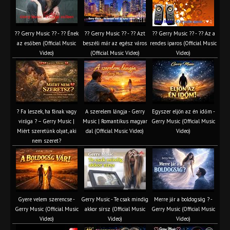
?? Gerry Music ?? - ?? Ének
?? Gerry Music ?? - ?? Azt
?? Gerry Music ?? - ?? Az a
az esőben (Official Music
beszéli már az egész város
rendes iparos (Official Music
Video)
(Official Music Video)
Video)
? Fa leszek, ha fának vagy
A szerelem lángja - Gerry
Egyszer eljön az én időm -
virága ? – Gerry Music |
Music | Romantikus magyar
Gerry Music (Official Music
Miért szeretünk olyat, aki
dal (Official Music Video)
Video)
nem szeret?
Gyere velem szerencse -
Gerry Music - Te csak mindig
Merre jár a boldogság ? -
Gerry Music (Official Music
akkor sírsz (Official Music
Gerry Music (Official Music
Video)
Video)
Video)