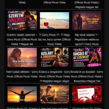
Video)
Official Music Video
(Official Music Video) |
Megható magyar dal
Szeretni valakit valamiért –
?? Gerry Music ?? - ?? Nagy
Rég várok valakire ? –
Gerry Music (Official Music
baj van, hol a szívem (Official
Megtalálom valaha az
Video) ? Magyar dal
Music Video)
igazit? | Gerry Music
Nem tudlak elfeledni - Gerry
Kislány a zongoránál - Gerry
Táncold át az éjszakát - Gerry
Music (Official Music Video)
Music (Official Music Video)
Music (Official Music Video) |
?? Megható magyar sláger
Romantikus Magyar Dal
?? Gerry Music ?? - ?? Nézz
? „Nem kell, hogy válaszolj…”
?? Gerry Music ?? - ?? Egy