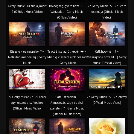
Gerry Music - Ki tudja, miért
Boldogság, gyere haza ? –
?? Gerry Music ?? - ?? Pedró
? (Official Music Video)
Vártalak… | Gerry Music
kocsmája (Official Music
(Official Video)
Video)
Éjszakák és nappalok ? –
Te ott állsz az út végén ❤️ –
Kell, hogy várj ? –
Nélküled minden fáj | Gerry
Mindig visszatalálok hozzád
Visszajövök hozzád… | Gerry
Music
| Gerry Music
Music (Official Video)
?? Gerry Music ?? - ?? Kérek
Fiatal szerelem ...
?? Gerry Music ?? - ?? Jeremy
egy kulcsot a szívedhez
Álmodozás, vágy és első
(Official Music Video)
(Official Music Video)
szerelem ? | Gerry Music
(Official Music Video)