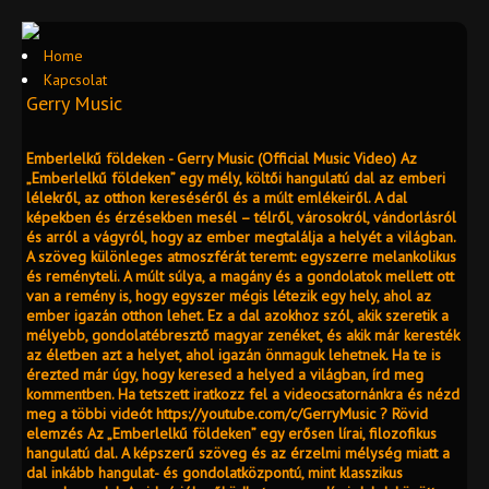
Home
Kapcsolat
Gerry Music
Emberlelkű földeken - Gerry Music (Official Music Video) Az
„Emberlelkű földeken” egy mély, költői hangulatú dal az emberi
lélekről, az otthon kereséséről és a múlt emlékeiről. A dal
képekben és érzésekben mesél – télről, városokról, vándorlásról
és arról a vágyról, hogy az ember megtalálja a helyét a világban.
A szöveg különleges atmoszférát teremt: egyszerre melankolikus
és reményteli. A múlt súlya, a magány és a gondolatok mellett ott
van a remény is, hogy egyszer mégis létezik egy hely, ahol az
ember igazán otthon lehet. Ez a dal azokhoz szól, akik szeretik a
mélyebb, gondolatébresztő magyar zenéket, és akik már keresték
az életben azt a helyet, ahol igazán önmaguk lehetnek. Ha te is
érezted már úgy, hogy keresed a helyed a világban, írd meg
kommentben. Ha tetszett iratkozz fel a videocsatornánkra és nézd
meg a többi videót https://youtube.com/c/GerryMusic ? Rövid
elemzés Az „Emberlelkű földeken” egy erősen lírai, filozofikus
hangulatú dal. A képszerű szöveg és az érzelmi mélység miatt a
dal inkább hangulat- és gondolatközpontú, mint klasszikus