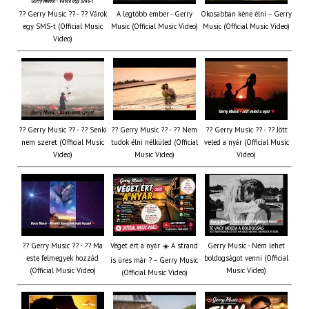
?? Gerry Music ?? - ?? Várok
A legtöbb ember - Gerry
Okosabban kéne élni – Gerry
egy SMS-t (Official Music
Music (Official Music Video)
Music (Official Music Video)
Video)
?? Gerry Music ?? - ?? Senki
?? Gerry Music ?? - ?? Nem
?? Gerry Music ?? - ?? Jött
nem szeret (Official Music
tudok élni nélküled (Official
veled a nyár (Official Music
Video)
Music Video)
Video)
?? Gerry Music ?? - ?? Ma
Véget ért a nyár ☀️ A strand
Gerry Music - Nem lehet
este felmegyek hozzád
boldogságot venni (Official
is üres már ? – Gerry Music
(Official Music Video)
Music Video)
(Official Music Video)