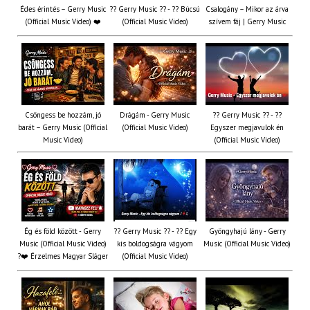
Édes érintés – Gerry Music
?? Gerry Music ?? - ?? Búcsú
Csalogány – Mikor az árva
(Official Music Video) ❤️
(Official Music Video)
szívem fáj | Gerry Music
Csöngess be hozzám, jó
Drágám - Gerry Music
?? Gerry Music ?? - ??
barát – Gerry Music (Official
(Official Music Video)
Egyszer megjavulok én
Music Video)
(Official Music Video)
Ég és föld között - Gerry
?? Gerry Music ?? - ?? Egy
Gyöngyhajú lány - Gerry
Music (Official Music Video)
kis boldogságra vágyom
Music (Official Music Video)
?❤️ Érzelmes Magyar Sláger
(Official Music Video)