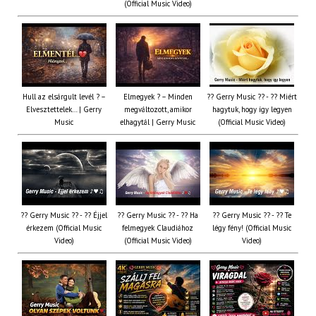
(Official Music Video)
Hull az elsárgult levél ? –
Elmegyek ? – Minden
?? Gerry Music ?? - ?? Miért
Elvesztettelek… | Gerry
megváltozott, amikor
hagytuk, hogy így legyen
Music
elhagytál | Gerry Music
(Official Music Video)
?? Gerry Music ?? - ?? Éjjel
?? Gerry Music ?? - ?? Ha
?? Gerry Music ?? - ?? Te
érkezem (Official Music
felmegyek Claudiához
légy fény! (Official Music
Video)
(Official Music Video)
Video)