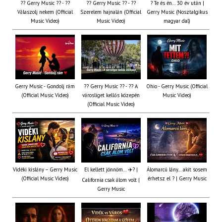
?? Gerry Music ?? - ??
?? Gerry Music ?? - ??
? Te és én… 30 év után |
Válaszolj nekem (Official
Szerelem hajnalán (Official
Gerry Music (Nosztalgikus
Music Video)
Music Video)
magyar dal)
Gerry Music - Gondolj rám
?? Gerry Music ?? - ?? A
Ohio - Gerry Music (Official
(Official Music Video)
városliget kellős közepén
Music Video)
(Official Music Video)
Vidéki kislány – Gerry Music
El kellett jönnöm… ✈️? |
Álomarcú lány… akit sosem
(Official Music Video)
érhetsz el ? | Gerry Music
California csak álom volt |
Gerry Music