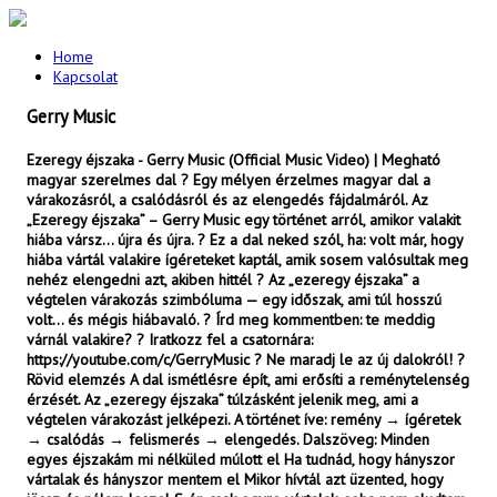
Home
Kapcsolat
Gerry Music
Ezeregy éjszaka - Gerry Music (Official Music Video) | Megható
magyar szerelmes dal ? Egy mélyen érzelmes magyar dal a
várakozásról, a csalódásról és az elengedés fájdalmáról. Az
„Ezeregy éjszaka” – Gerry Music egy történet arról, amikor valakit
hiába vársz… újra és újra. ? Ez a dal neked szól, ha: volt már, hogy
hiába vártál valakire ígéreteket kaptál, amik sosem valósultak meg
nehéz elengedni azt, akiben hittél ? Az „ezeregy éjszaka” a
végtelen várakozás szimbóluma — egy időszak, ami túl hosszú
volt… és mégis hiábavaló. ? Írd meg kommentben: te meddig
várnál valakire? ? Iratkozz fel a csatornára:
https://youtube.com/c/GerryMusic ? Ne maradj le az új dalokról! ?
Rövid elemzés A dal ismétlésre épít, ami erősíti a reménytelenség
érzését. Az „ezeregy éjszaka” túlzásként jelenik meg, ami a
végtelen várakozást jelképezi. A történet íve: remény → ígéretek
→ csalódás → felismerés → elengedés. Dalszöveg: Minden
egyes éjszakám mi nélküled múlott el Ha tudnád, hogy hányszor
vártalak és hányszor mentem el Mikor hívtál azt üzented, hogy