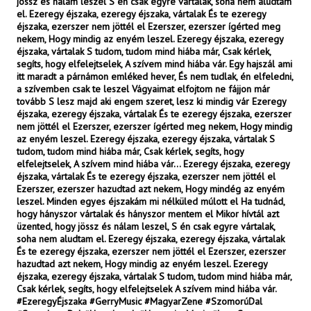
jössz és nálam leszel S én csak egyre vártalak, soha nem aludtam
el. Ezeregy éjszaka, ezeregy éjszaka, vártalak És te ezeregy
éjszaka, ezerszer nem jöttél el Ezerszer, ezerszer ígérted meg
nekem, Hogy mindig az enyém leszel. Ezeregy éjszaka, ezeregy
éjszaka, vártalak S tudom, tudom mind hiába már, Csak kérlek,
segíts, hogy elfelejtselek, A szívem mind hiába vár. Egy hajszál ami
itt maradt a párnámon emléked hever, És nem tudlak, én elfeledni,
a szívemben csak te leszel Vágyaimat elfojtom ne fájjon már
tovább S lesz majd aki engem szeret, lesz ki mindig vár Ezeregy
éjszaka, ezeregy éjszaka, vártalak És te ezeregy éjszaka, ezerszer
nem jöttél el Ezerszer, ezerszer ígérted meg nekem, Hogy mindig
az enyém leszel. Ezeregy éjszaka, ezeregy éjszaka, vártalak S
tudom, tudom mind hiába már, Csak kérlek, segíts, hogy
elfelejtselek, A szívem mind hiába vár… Ezeregy éjszaka, ezeregy
éjszaka, vártalak És te ezeregy éjszaka, ezerszer nem jöttél el
Ezerszer, ezerszer hazudtad azt nekem, Hogy mindég az enyém
leszel. Minden egyes éjszakám mi nélküled múlott el Ha tudnád,
hogy hányszor vártalak és hányszor mentem el Mikor hívtál azt
üzented, hogy jössz és nálam leszel, S én csak egyre vártalak,
soha nem aludtam el. Ezeregy éjszaka, ezeregy éjszaka, vártalak
És te ezeregy éjszaka, ezerszer nem jöttél el Ezerszer, ezerszer
hazudtad azt nekem, Hogy mindig az enyém leszel. Ezeregy
éjszaka, ezeregy éjszaka, vártalak S tudom, tudom mind hiába már,
Csak kérlek, segíts, hogy elfelejtselek A szívem mind hiába vár.
#EzeregyÉjszaka #GerryMusic #MagyarZene #SzomorúDal