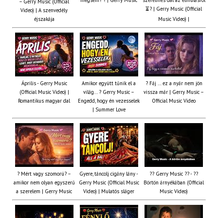
mégsem? ? | Gerry Music
szerelmes dal az elmúlásról
– Gerry Music (Official
⏳? | Gerry Music (Official
Video) | A szenvedély
éjszakája
Music Video) |
Április - Gerry Music
Amikor együtt tűnik el a
? Fáj … ez a nyár nem jön
(Official Music Video) |
világ... ? Gerry Music –
vissza már | Gerry Music –
Romantikus magyar dal
Engedd, hogy én vezesselek
Official Music Video
| Summer Love
? Mért vagy szomorú? –
Gyere, táncolj cigány lány -
?? Gerry Music ?? - ??
amikor nem olyan egyszerű
Gerry Music (Official Music
Börtön árnyékában (Official
a szerelem | Gerry Music
Video) | Mulatós sláger
Music Video)