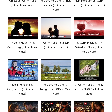
Országút - Gerry Music
?? Gerry Music ?? - ?? Hola
Nem mondtam el - Gerry
(Official Music Video)
mi amor (Official Music
Music (Official Music Video)
Video)
?? Gerry Music ?? - ??
Gerry Music - Túl szép
?? Gerry Music ?? - ??
Őrzöm még (Official Music
(Official Music Video)
Szívedben élnék (Official
Video)
Music Video)
Made in Hungária ??? -
?? Gerry Music ?? - ??
?? Gerry Music ?? - ?? Ez
Gerry Music (Official Music
Robogj vonat (Official Music
nem játék (Official Music
Video)
Video)
Video)