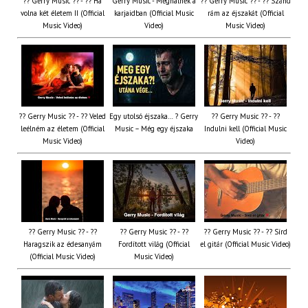
?? Gerry Music ?? - ?? Ha
Gerry Music - Meghalnék a
?? Gerry Music ?? - ?? Szánd
volna két életem II (Official
karjaidban (Official Music
rám az éjszakát (Official
Music Video)
Video)
Music Video)
?? Gerry Music ?? - ?? Veled
Egy utolsó éjszaka… ? Gerry
?? Gerry Music ?? - ??
leélném az életem (Official
Music – Még egy éjszaka
Indulni kell (Official Music
Music Video)
Video)
?? Gerry Music ?? - ??
?? Gerry Music ?? - ??
?? Gerry Music ?? - ?? Sírd
Haragszik az édesanyám
Fordított világ (Official
el gitár (Official Music Video)
(Official Music Video)
Music Video)