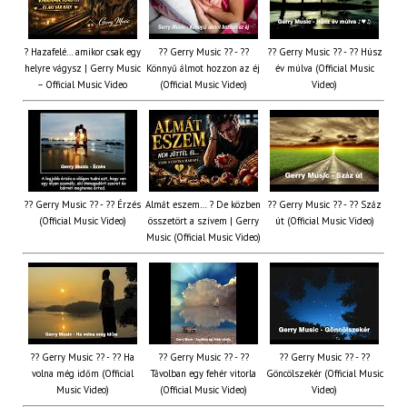
? Hazafelé… amikor csak egy
?? Gerry Music ?? - ??
?? Gerry Music ?? - ?? Húsz
helyre vágysz | Gerry Music
Könnyű álmot hozzon az éj
év múlva (Official Music
– Official Music Video
(Official Music Video)
Video)
?? Gerry Music ?? - ?? Érzés
Almát eszem… ? De közben
?? Gerry Music ?? - ?? Száz
(Official Music Video)
összetört a szívem | Gerry
út (Official Music Video)
Music (Official Music Video)
?? Gerry Music ?? - ?? Ha
?? Gerry Music ?? - ??
?? Gerry Music ?? - ??
volna még időm (Official
Távolban egy fehér vitorla
Göncölszekér (Official Music
Music Video)
(Official Music Video)
Video)