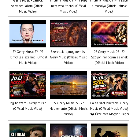
Gerry Music - Lányok
?? Gerry Music ?? - ?? Még
?? Gerry Music ?? - ?? Kacér
szívében lakom (Official
nem veszíthetek (Official
a mosolya (Official Music
Music Video)
Music Video)
Video)
?? Gerry Music ?? - ??
Szeretlek is, meg nem is -
?? Gerry Music ?? - ??
Húnyd le a szemed (Official
Gerry Musc (Official Music
Szóljon hangosan az ének
Music Video)
Video)
(Official Music Video)
Jöjj hozzám - Gerry Music
?? Gerry Music ?? - ??
Ha én szél lehetnék - Gerry
(Official Music Video)
Naplemente (Official Music
Music (Official Music Video)
Video)
?️❤️ Érzelmes Magyar Sláger