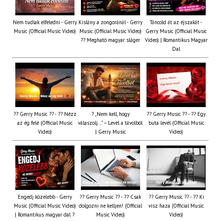
Nem tudlak elfeledni - Gerry
Kislány a zongoránál - Gerry
Táncold át az éjszakát -
Music (Official Music Video)
Music (Official Music Video)
Gerry Music (Official Music
?? Megható magyar sláger
Video) | Romantikus Magyar
Dal
?? Gerry Music ?? - ?? Nézz
? „Nem kell, hogy
?? Gerry Music ?? - ?? Egy
az ég felé (Official Music
válaszolj…” – Levél a távolból
buta levél (Official Music
Video)
| Gerry Music
Video)
Engedj közelebb - Gerry
?? Gerry Music ?? - ?? Csak
?? Gerry Music ?? - ?? Ki
Music (Official Music Video)
dolgozni ne kelljen! (Official
visz haza (Official Music
| Romantikus magyar dal ?
Music Video)
Video)