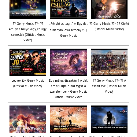
?? Gerry Music ?? - ??
„Fénylő csillag…” ⭐ Egy dal
?? Gerry Music ?? - ?? Kisfiú
Amilyen hülye vagy, én úgy
(Official Music Video)
a hiányról és a reményről |
szeretlek (Official Music
Gerry Music
Video)
Legyek jó - Gerry Music
Egy május éjszakán ? A dal,
?? Gerry Music ?? - ?? A
(Official Music Video)
amitől újra hinni fogsz a
csend éve (Official Music
szerelemben - Gerry Music
Video)
Official Music Video