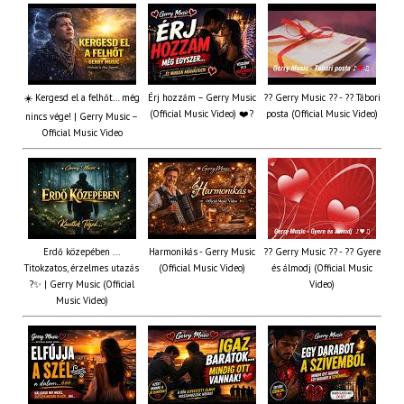
☀️ Kergesd el a felhőt… még
Érj hozzám – Gerry Music
?? Gerry Music ?? - ?? Tábori
(Official Music Video) ❤️?
posta (Official Music Video)
nincs vége! | Gerry Music –
Official Music Video
Erdő közepében ...
Harmonikás - Gerry Music
?? Gerry Music ?? - ?? Gyere
Titokzatos, érzelmes utazás
(Official Music Video)
és álmodj (Official Music
?✨ | Gerry Music (Official
Video)
Music Video)