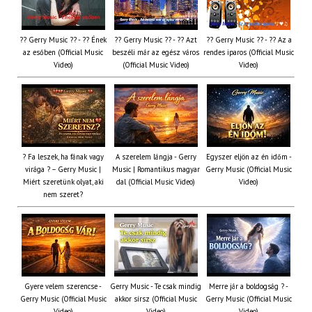
?? Gerry Music ?? - ?? Ének
?? Gerry Music ?? - ?? Azt
?? Gerry Music ?? - ?? Az a
az esőben (Official Music
beszéli már az egész város
rendes iparos (Official Music
Video)
(Official Music Video)
Video)
? Fa leszek, ha fának vagy
A szerelem lángja - Gerry
Egyszer eljön az én időm -
virága ? – Gerry Music |
Music | Romantikus magyar
Gerry Music (Official Music
Miért szeretünk olyat, aki
dal (Official Music Video)
Video)
nem szeret?
Gyere velem szerencse -
Gerry Music - Te csak mindig
Merre jár a boldogság ? -
Gerry Music (Official Music
akkor sírsz (Official Music
Gerry Music (Official Music
Video)
Video)
Video)