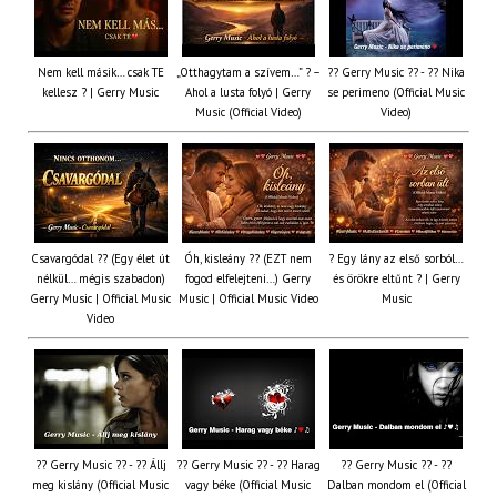
Nem kell másik… csak TE
„Otthagytam a szívem…” ? –
?? Gerry Music ?? - ?? Nika
kellesz ? | Gerry Music
Ahol a lusta folyó | Gerry
se perimeno (Official Music
Music (Official Video)
Video)
Csavargódal ?? (Egy élet út
Óh, kisleány ?? (EZT nem
? Egy lány az első sorból…
nélkül… mégis szabadon)
fogod elfelejteni…) Gerry
és örökre eltűnt ? | Gerry
Gerry Music | Official Music
Music | Official Music Video
Music
Video
?? Gerry Music ?? - ?? Állj
?? Gerry Music ?? - ?? Harag
?? Gerry Music ?? - ??
meg kislány (Official Music
vagy béke (Official Music
Dalban mondom el (Official