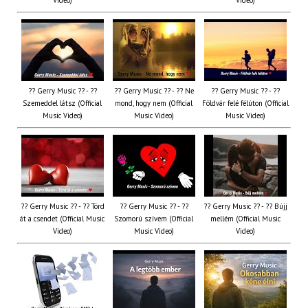
Video)
Video)
?? Gerry Music ?? - ??
?? Gerry Music ?? - ?? Ne
?? Gerry Music ?? - ??
Szemeddel látsz (Official
mond, hogy nem (Official
Földvár felé félúton (Official
Music Video)
Music Video)
Music Video)
?? Gerry Music ?? - ?? Törd
?? Gerry Music ?? - ??
?? Gerry Music ?? - ?? Bújj
át a csendet (Official Music
Szomorú szívem (Official
mellém (Official Music
Video)
Music Video)
Video)