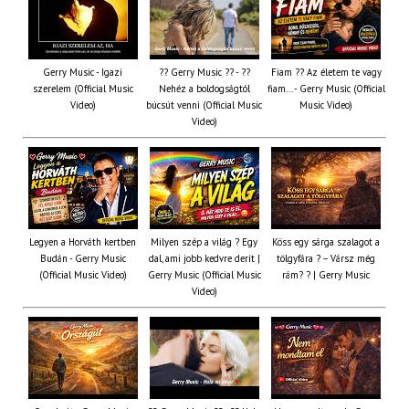
Gerry Music - Igazi
?? Gerry Music ?? - ??
Fiam ?‍? Az életem te vagy
szerelem (Official Music
Nehéz a boldogságtól
fiam... - Gerry Music (Official
Video)
búcsút venni (Official Music
Music Video)
Video)
Legyen a Horváth kertben
Milyen szép a világ ? Egy
Köss egy sárga szalagot a
Budán - Gerry Music
dal, ami jobb kedvre derít |
tölgyfára ?️ – Vársz még
(Official Music Video)
Gerry Music (Official Music
rám? ? | Gerry Music
Video)