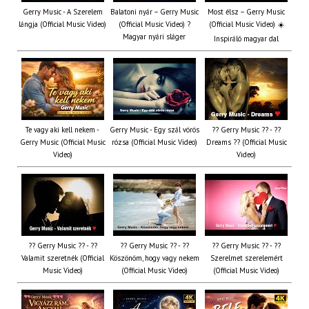
Gerry Music - A Szerelem
Balatoni nyár – Gerry Music
Most élsz – Gerry Music
lángja (Official Music Video)
(Official Music Video) ?
(Official Music Video) ☀️
Magyar nyári sláger
Inspiráló magyar dal
Te vagy aki kell nekem -
Gerry Music - Egy szál vörös
?? Gerry Music ?? - ??
Gerry Music (Official Music
rózsa (Official Music Video)
Dreams ?? (Official Music
Video)
Video)
?? Gerry Music ?? - ??
?? Gerry Music ?? - ??
?? Gerry Music ?? - ??
Valamit szeretnék (Official
Köszönöm, hogy vagy nekem
Szerelmet szerelemért
Music Video)
(Official Music Video)
(Official Music Video)