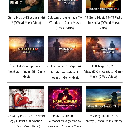
Gerry Music - Ki tudja, miért
Boldogság, gyere haza ? –
?? Gerry Music ?? - ?? Pedró
? (Official Music Video)
Vártalak… | Gerry Music
kocsmája (Official Music
(Official Video)
Video)
Éjszakák és nappalok ? –
Te ott állsz az út végén ❤️ –
Kell, hogy várj ? –
Nélküled minden fáj | Gerry
Visszajövök hozzád… | Gerry
Mindig visszatalálok
Music
Music (Official Video)
hozzád | Gerry Music
?? Gerry Music ?? - ?? Kérek
Fiatal szerelem ...
?? Gerry Music ?? - ??
egy kulcsot a szívedhez
Álmodozás, vágy és első
Jeremy (Official Music Video)
(Official Music Video)
szerelem ? | Gerry Music