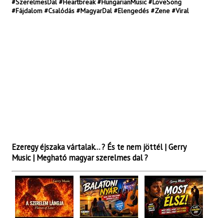
#SzerelmesDal #Heartbreak #HungarianMusic #LoveSong
#Fájdalom #Csalódás #MagyarDal #Elengedés #Zene #Viral
Ezeregy éjszaka vártalak… ? És te nem jöttél | Gerry
Music | Megható magyar szerelmes dal ?