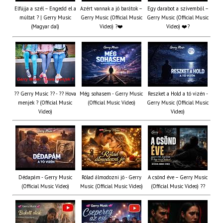
Elfújja a szél – Engedd el a
Azért vannak a jó barátok –
Egy darabot a szívemből –
múltat ? | Gerry Music
Gerry Music (Official Music
Gerry Music (Official Music
(Magyar dal)
Video) ?❤️
Video) ❤️?
?? Gerry Music ?? - ?? Hova
Még sohasem - Gerry Music
Reszket a Hold a tó vizén -
menjek ? (Official Music
(Official Music Video)
Gerry Music (Official Music
Video)
Video)
Dédapám - Gerry Music
Rólad álmodozni jó - Gerry
A csönd éve – Gerry Music
(Official Music Video)
Music (Official Music Video)
(Official Music Video) ??