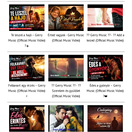
Te leszel a hajó – Gerry
Érted vagyok - Gerry Music
?? Gerry Music ?? - ?? Add a
Music (Official Music Video)
(Official Music Video)
kezed (Official Music Video)
?☀️
Felkavart egy érzés – Gerry
?? Gerry Music ?? - ??
Édes a gyönyör – Gerry
Music (Official Music Video)
Szerelem és gyűlölet
Music (Official Music Video)
⚡
(Official Music Video)
?❤️