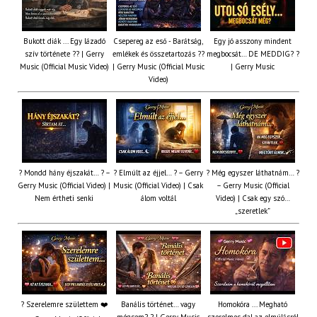
Bukott diák ... Egy lázadó
Csepereg az eső - Barátság,
Egy jó asszony mindent
szív története ?? | Gerry
emlékek és összetartozás ?️?
megbocsát… DE MEDDIG? ?
Music (Official Music Video)
| Gerry Music (Official Music
| Gerry Music
Video)
? Mondd hány éjszakát… ? –
? Elmúlt az éjjel… ? – Gerry
? Még egyszer láthatnám… ?
Gerry Music (Official Video) |
Music (Official Video) | Csak
– Gerry Music (Official
Nem értheti senki
álom voltál
Video) | Csak egy szó…
„szeretlek”
? Szerelemre születtem ❤️
Banális történet… vagy
Homokóra ... Megható