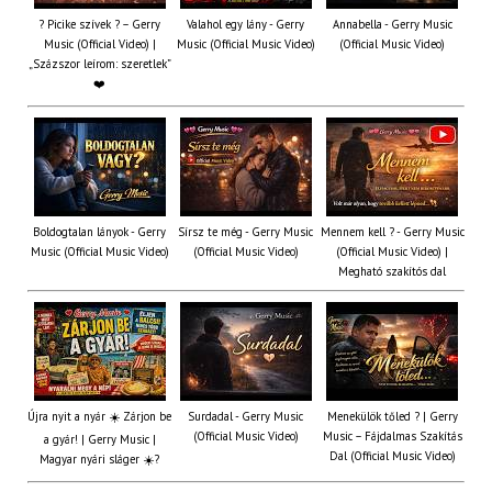
? Picike szívek ? – Gerry
Valahol egy lány - Gerry
Annabella - Gerry Music
Music (Official Video) |
Music (Official Music Video)
(Official Music Video)
„Százszor leírom: szeretlek”
❤️
Boldogtalan lányok - Gerry
Sírsz te még - Gerry Music
Mennem kell ? - Gerry Music
Music (Official Music Video)
(Official Music Video)
(Official Music Video) |
Megható szakítós dal
Újra nyit a nyár ☀️ Zárjon be
Surdadal - Gerry Music
Menekülök tőled ? | Gerry
(Official Music Video)
Music – Fájdalmas Szakítás
a gyár! | Gerry Music |
Dal (Official Music Video)
Magyar nyári sláger ☀️?