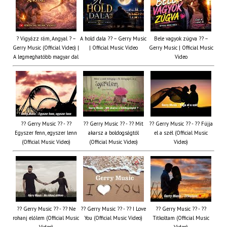
? Vigyázz rám, Angyal ? –
A hold dala ?? – Gerry Music
Bele vagyok zúgva ?? –
Gerry Music (Official Video) |
| Official Music Video
Gerry Music | Official Music
A legmeghatóbb magyar dal
Video
?? Gerry Music ?? - ??
?? Gerry Music ?? - ?? Mit
?? Gerry Music ?? - ?? Fújja
Egyszer fenn, egyszer lenn
akarsz a boldogságtól
el a szél (Official Music
(Official Music Video)
(Official Music Video)
Video)
?? Gerry Music ?? - ?? Ne
?? Gerry Music ?? - ?? I Love
?? Gerry Music ?? - ??
rohanj előlem (Official Music
You (Official Music Video)
Titkoltam (Official Music