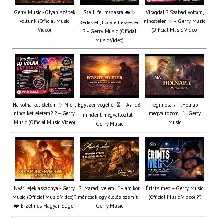
Gerry Music - Olyan szépek
Szállj fel magasra ☁️ ✨
Virágdal ? Szabad voltam,
voltunk (Official Music
nincstelen ✨ – Gerry Music
Kérlek élj, hogy élhessek én
Video)
(Official Music Video)
? – Gerry Music (Official
Music Video)
Ha volna két életem ✨ Miért
Egyszer véget ér ⏳ – Az idő
Régi nóta ? – „Holnap
nincs két életem? ? – Gerry
megváltozom…” | Gerry
mindent megváltoztat |
Music (Official Music Video)
Music
Gerry Music
Nyári éjek asszonya - Gerry
? „Maradj velem…” – amikor
Érints meg – Gerry Music
Music (Official Music Video)?
már csak egy ölelés számít |
(Official Music Video) ??
❤️ Érzelmes Magyar Sláger
Gerry Music