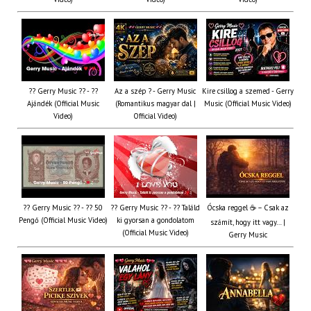
?? Gerry Music ?? - ??
Az a szép ? - Gerry Music
Kire csillog a szemed - Gerry
Ajándék (Official Music
(Romantikus magyar dal |
Music (Official Music Video)
Video)
Official Video)
?? Gerry Music ?? - ?? 50
?? Gerry Music ?? - ?? Találd
Ócska reggel ☕ – Csak az
Pengő (Official Music Video)
ki gyorsan a gondolatom
számít, hogy itt vagy… |
(Official Music Video)
Gerry Music