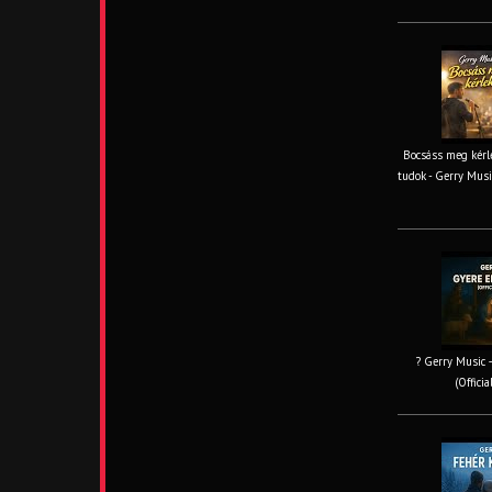
Bocsáss meg kérle
tudok - Gerry Musi
? Gerry Music –
(Offici