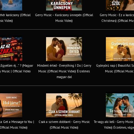
hér karácsony (Official
Gerry Music – Karácsony ünnepén (Official
Gerry Music - Ez a karács
ic Video)
Music Video)
Christmas) (Official Mu
 „Egyetlen éj…” ? (Magyar
Mindent érted - Everything I Do | Gerry
Gyönyörű nap | Beautiful S
y Music | Official Video
Music (Official Music Video) Érzelmes
Music (Official Music
magyar dal
tta Get a Message to You |
Csak a szívem dobbant - Gerry Music
Te vagy aki kell - Gerry Music
Official Music Video)
(Official Music Video)
Video) Érzelmes, vágy