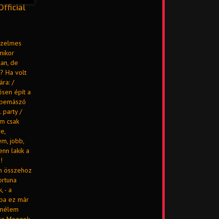
fficial
érzelmes
mikor
an, de
? Ha volt
ra: /
sen épít a
ülbemászó
 party /
om csak
e,
m, jobb,
nn lakik a
!
em összehoz
ortuna
 - a
aba ez már
emélem