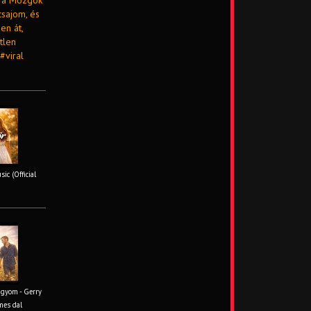
óra Mozgok
csajom, és
en át,
tlen
#viral
ic (Official
ágyom - Gerry
mes dal