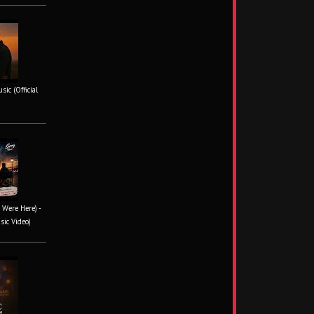
ic (Official
 Were Here) -
sic Video)