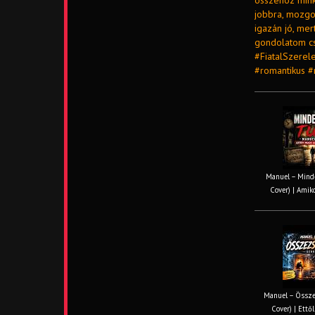
összehoz mink
jobbra, mozgok
igazán jó, me
gondolatom cs
#FiatalSzerel
#romantikus 
Manuel – Minde
Cover) | Amiko
Manuel – Össze
Cover) | Ettől