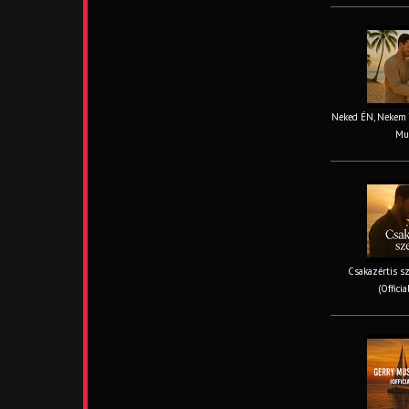
Neked ÉN, Nekem TE
Mus
Csakazértis sz
(Offici