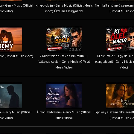
g) - Gerry Music (Official
Ki vagyok én - Gerry Music (Official Music
Nem kell a könnyű szerelem 
ic Video)
Video) Érzelmes magyar dal
(Official Music Vi
ic (Official Music Video)
? Miért félsz? Csak az idő múlik… |
Ki ölel majd? – Egy dal a h
Változás szele – Gerry Music (Official
elengedésről | Gerry Music (
Music Video)
Video)
 - Gerry Music (Official
Álmodj kedvesem - Gerry Music (Official
Egy lány a szemembe nézett
ic Video)
Music Video)
(Official Music Vi