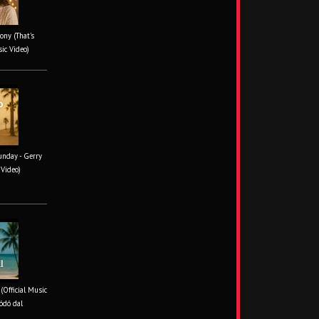
ony (That's
sic Video)
unday - Gerry
 Video)
 (Official Music
ódó dal