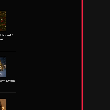
k karácsony
deo)
onyt (Official