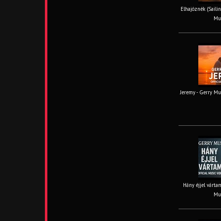
Elhajóznék (Sailin
Mus
Jeremy - Gerry Mus
Hány éjjel vártam
Mus