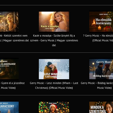
k - Kettőt szeretni nem
Kacér a mosolya - Szőke lányért fáj a
? Gerry Music – Ha elmúli
c | Magyar szerelmes dal
szívem - Gerry Music | Magyar szerelmes
(Official Music Vi
dal
 Gyere el a jászolhoz
Gerry Music – Lesz minden (Wham – Last
Gerry Music – Boldog karács
al Music Video)
Christmas) (Official Music Video)
Music Video)