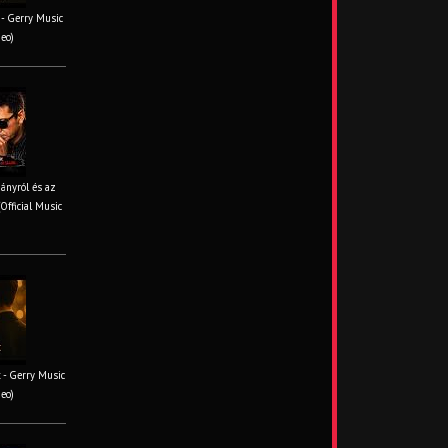
- Gerry Music
deo)
iányról és az
Official Music
 - Gerry Music
deo)