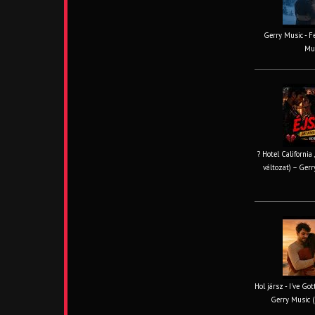
Gerry Music - Fe
Mus
? Hotel California
változat) – Gerr
Hol jársz - I've Go
Gerry Music (