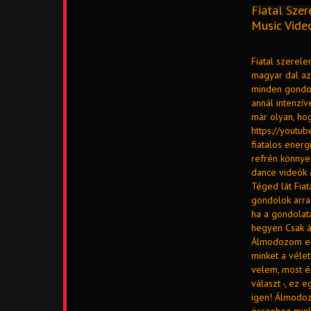
Fiatal Szer
Music Vide
Fiatal szerele
magyar dal az 
minden gondol
annál intenzív
már olyan, hog
https://youtu
fiatalos energ
refrén könnyen
dance videók 
Téged lát Fia
gondolok arra
ha a gondolat
hegyen Csak á
Álmodozom egy
minket a vélet
velem, most ép
választ -, ez
igen! Álmodoz