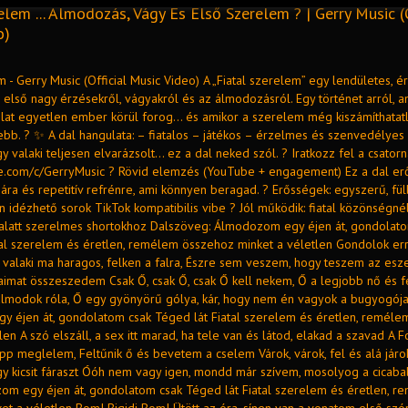
elem ... Álmodozás, Vágy És Első Szerelem ? | Gerry Music (O
o)
m - Gerry Music (Official Music Video) A „Fiatal szerelem” egy lendületes, 
első nagy érzésekről, vágyakról és az álmodozásról. Egy történet arról, a
at egyetlen ember körül forog… és amikor a szerelem még kiszámíthatatl
ebb. ? ✨ A dal hangulata: – fiatalos – játékos – érzelmes és szenvedélyes 
y valaki teljesen elvarázsolt… ez a dal neked szól. ? Iratkozz fel a csatorná
be.com/c/GerryMusic ? Rövid elemzés (YouTube + engagement) Ez a dal erő
iára és repetitív refrénre, ami könnyen beragad. ? Erősségek: egyszerű, f
 idézhető sorok TikTok kompatibilis vibe ? Jól működik: fiatal közönségnél
alatt szerelmes shortokhoz Dalszöveg: Álmodozom egy éjen át, gondolat
tal szerelem és éretlen, remélem összehoz minket a véletlen Gondolok err
 valaki ma haragos, felken a falra, Észre sem veszem, hogy teszem az esze
aimat összeszedem Csak Ő, csak Ő, csak Ő kell nekem, Ő a legjobb nő és fe
lmodok róla, Ő egy gyönyörű gólya, kár, hogy nem én vagyok a bugyogója
 éjen át, gondolatom csak Téged lát Fiatal szerelem és éretlen, remél
len A szó elszáll, a sex itt marad, ha tele van és látod, elakad a szavad A F
p meglelem, Feltűnik ő és bevetem a cselem Várok, várok, fel és alá járok,
 egy kicsit fáraszt Óóh nem vagy igen, mondd már szívem, mosolyog a cicab
om egy éjen át, gondolatom csak Téged lát Fiatal szerelem és éretlen, r