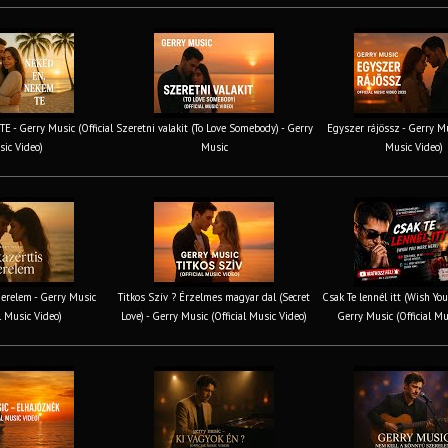
 - Gerry Music (Official
Szeretni valakit (To Love Somebody) - Gerry
Egyszer rájössz - Gerry Mus
ic Video)
Music
Music Video)
erelem - Gerry Music
Titkos Szív ? Érzelmes magyar dal (Secret
Csak Te lennél itt (Wish You
al Music Video)
Love) - Gerry Music (Official Music Video)
Gerry Music (Official Mu