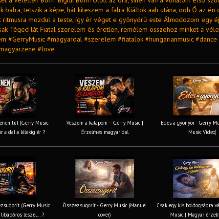
et a véletlen Bom! Bigidi Bom! Ütött az óra, sínen van a vonatom első sz
 balra, tetszik a képe, hát kiteszem a falra Kiáltok aah utána, ooh Ő az én 
rt ritmusra mozdul a teste, így ér véget e gyönyörű este Álmodozom egy éj
ak Téged lát Fiatal szerelem és éretlen, remélem összehoz minket a véle
em #GerryMusic #magyardal #szerelem #fiatalok #hungarianmusic #dance 
#magyarzene #love
nen túl (Gerry Music
Veszem a kalapom – Gerry Music |
Édes a gyönyör - Gerry Mus
r a dal a lélekig ér ?
Érzelmes magyar dal
Music Video)
zsugorít (Gerry Music
Összezsugorít - Gerry Music (Manuel
Csak egy kis boldogságra v
 libabőrös leszel... ?
cover)
Music | Magyar érzel