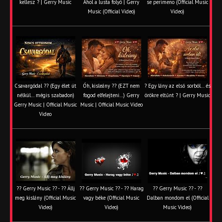
kellesz ? | Gerry Music
Ahol a lusta folyó | Gerry
se perimeno (Official Music
Music (Official Video)
Video)
Csavargódal ?? (Egy élet út
Óh, kisleány ?? (EZT nem
? Egy lány az első sorból… és
nélkül… mégis szabadon)
fogod elfelejteni…) Gerry
örökre eltűnt ? | Gerry Music
Gerry Music | Official Music
Music | Official Music Video
Video
?? Gerry Music ?? - ?? Állj
?? Gerry Music ?? - ?? Harag
?? Gerry Music ?? - ??
meg kislány (Official Music
vagy béke (Official Music
Dalban mondom el (Official
Video)
Video)
Music Video)