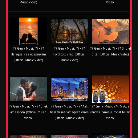
Music Video)
Video)
?? Gerry Music ?? - ??
?? Gerry Music ?? - ??
?? Gerry Music ?? - ?? Sírd el
Haragszik az édesanyám
Fordított világ (Official
gitár (Official Music Video)
(Official Music Video)
Music Video)
?? Gerry Music ?? - ?? Ének
?? Gerry Music ?? - ?? Azt
?? Gerry Music ?? - ?? Az a
az esőben (Official Music
beszéli már az egész város
rendes iparos (Official Music
Video)
(Official Music Video)
Video)