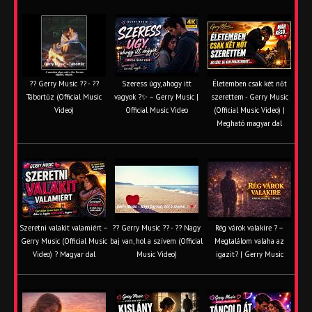
?? Gerry Music ?? - ??
Szeress úgy, ahogy itt
Életemben csak két nőt
Tábortűz (Official Music
vagyok ?✨ – Gerry Music |
szerettem - Gerry Music
Video)
Official Music Video
(Official Music Video) |
Megható magyar dal
Szeretni valakit valamiért –
?? Gerry Music ?? - ?? Nagy
Rég várok valakire ? –
Gerry Music (Official Music
baj van, hol a szívem (Official
Megtalálom valaha az
Video) ? Magyar dal
Music Video)
igazit? | Gerry Music