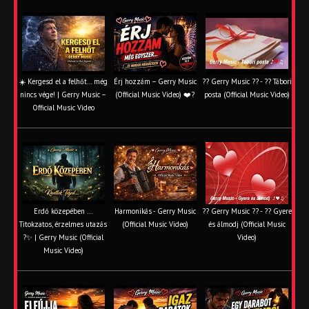
☀️ Kergesd el a felhőt… még
Érj hozzám – Gerry Music
?? Gerry Music ?? - ?? Tábori
nincs vége! | Gerry Music –
(Official Music Video) ❤️?
posta (Official Music Video)
Official Music Video
Erdő közepében ...
Harmonikás - Gerry Music
?? Gerry Music ?? - ?? Gyere
Titokzatos, érzelmes utazás
(Official Music Video)
és álmodj (Official Music
?✨ | Gerry Music (Official
Video)
Music Video)