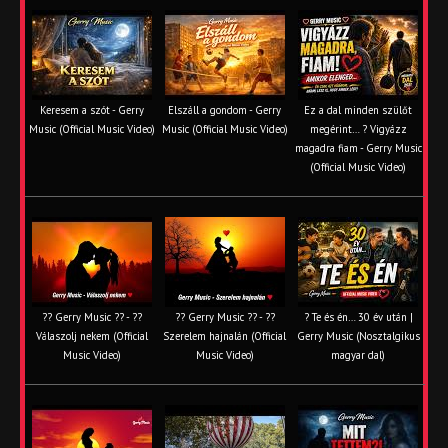
Keresem a szót - Gerry
Elszáll a gondom - Gerry
Ez a dal minden szülőt
Music (Official Music Video)
Music (Official Music Video)
megérint… ? Vigyázz
magadra fiam - Gerry Music
(Official Music Video)
?? Gerry Music ?? - ??
?? Gerry Music ?? - ??
? Te és én… 30 év után |
Válaszolj nekem (Official
Szerelem hajnalán (Official
Gerry Music (Nosztalgikus
Music Video)
Music Video)
magyar dal)