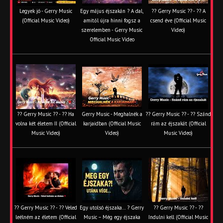
Legyek jó - Gerry Music
Egy május éjszakán ? A dal,
?? Gerry Music ?? - ?? A
(Official Music Video)
amitől újra hinni fogsz a
csend éve (Official Music
szerelemben - Gerry Music
Video)
Official Music Video
?? Gerry Music ?? - ?? Ha
Gerry Music - Meghalnék a
?? Gerry Music ?? - ?? Szánd
volna két életem II (Official
karjaidban (Official Music
rám az éjszakát (Official
Music Video)
Video)
Music Video)
?? Gerry Music ?? - ?? Veled
Egy utolsó éjszaka… ? Gerry
?? Gerry Music ?? - ??
leélném az életem (Official
Music – Még egy éjszaka
Indulni kell (Official Music