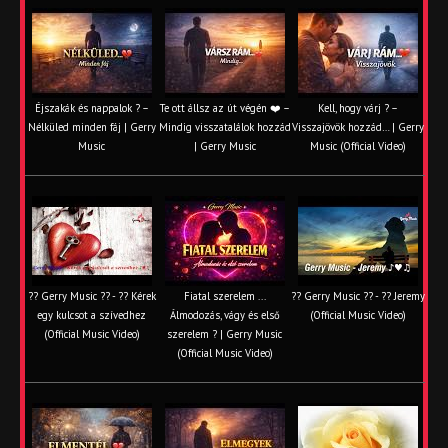
Éjszakák és nappalok ? –
Te ott állsz az út végén ❤️ –
Kell, hogy várj ? –
Nélküled minden fáj | Gerry
Mindig visszatalálok hozzád
Visszajövök hozzád… | Gerry
Music
| Gerry Music
Music (Official Video)
?? Gerry Music ?? - ?? Kérek
Fiatal szerelem ...
?? Gerry Music ?? - ?? Jeremy
egy kulcsot a szívedhez
Álmodozás, vágy és első
(Official Music Video)
(Official Music Video)
szerelem ? | Gerry Music
(Official Music Video)