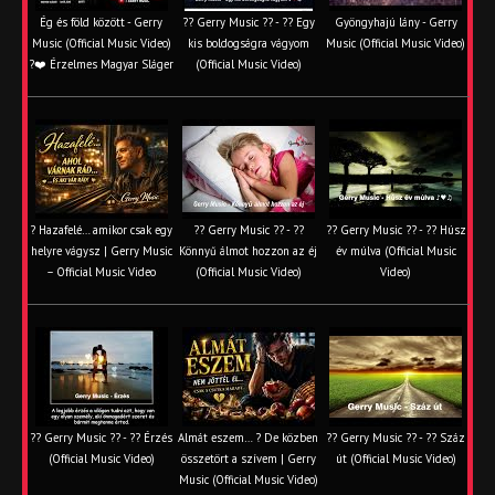
Ég és föld között - Gerry
?? Gerry Music ?? - ?? Egy
Gyöngyhajú lány - Gerry
Music (Official Music Video)
kis boldogságra vágyom
Music (Official Music Video)
?❤️ Érzelmes Magyar Sláger
(Official Music Video)
? Hazafelé… amikor csak egy
?? Gerry Music ?? - ??
?? Gerry Music ?? - ?? Húsz
helyre vágysz | Gerry Music
Könnyű álmot hozzon az éj
év múlva (Official Music
– Official Music Video
(Official Music Video)
Video)
?? Gerry Music ?? - ?? Érzés
Almát eszem… ? De közben
?? Gerry Music ?? - ?? Száz
(Official Music Video)
összetört a szívem | Gerry
út (Official Music Video)
Music (Official Music Video)