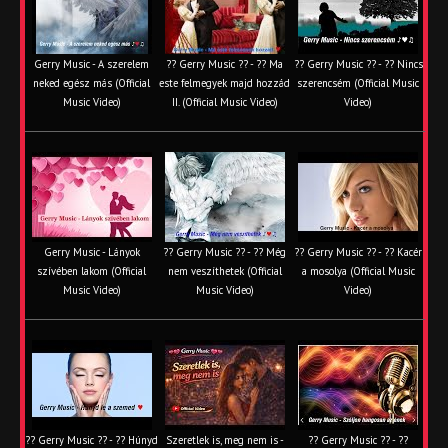
Gerry Music - A szerelem
?? Gerry Music ?? - ?? Ma
?? Gerry Music ?? - ?? Nincs
neked egész más (Official
este felmegyek majd hozzád
szerencsém (Official Music
Music Video)
II. (Official Music Video)
Video)
Gerry Music - Lányok
?? Gerry Music ?? - ?? Még
?? Gerry Music ?? - ?? Kacér
szívében lakom (Official
nem veszíthetek (Official
a mosolya (Official Music
Music Video)
Music Video)
Video)
?? Gerry Music ?? - ?? Húnyd
Szeretlek is, meg nem is -
?? Gerry Music ?? - ??