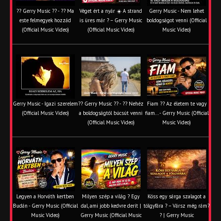
?? Gerry Music ?? - ?? Ma
Véget ért a nyár ☀️ A strand
Gerry Music - Nem lehet
este felmegyek hozzád
is üres már ? – Gerry Music
boldogságot venni (Official
(Official Music Video)
(Official Music Video)
Music Video)
Gerry Music - Igazi szerelem
?? Gerry Music ?? - ?? Nehéz
Fiam ?‍? Az életem te vagy
(Official Music Video)
a boldogságtól búcsút venni
fiam... - Gerry Music (Official
(Official Music Video)
Music Video)
Legyen a Horváth kertben
Milyen szép a világ ? Egy
Köss egy sárga szalagot a
Budán - Gerry Music (Official
dal, ami jobb kedvre derít |
tölgyfára ?️ – Vársz még rám?
Music Video)
Gerry Music (Official Music
? | Gerry Music