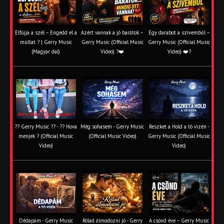
Elfújja a szél – Engedd el a
Azért vannak a jó barátok –
Egy darabot a szívemből –
múltat ? | Gerry Music
Gerry Music (Official Music
Gerry Music (Official Music
(Magyar dal)
Video) ?❤️
Video) ❤️?
?? Gerry Music ?? - ?? Hova
Még sohasem - Gerry Music
Reszket a Hold a tó vizén -
menjek ? (Official Music
(Official Music Video)
Gerry Music (Official Music
Video)
Video)
Dédapám - Gerry Music
Rólad álmodozni jó - Gerry
A csönd éve – Gerry Music