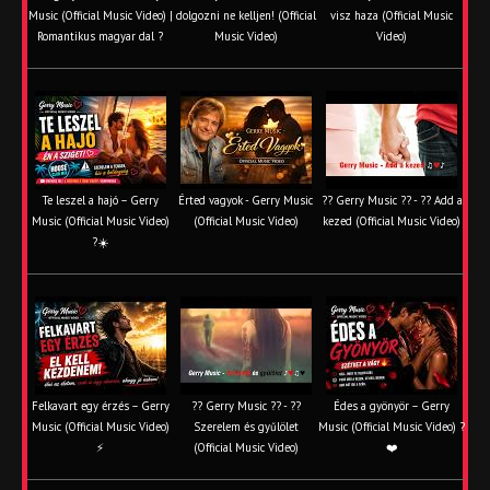
Music (Official Music Video) |
dolgozni ne kelljen! (Official
visz haza (Official Music
Romantikus magyar dal ?
Music Video)
Video)
Te leszel a hajó – Gerry
Érted vagyok - Gerry Music
?? Gerry Music ?? - ?? Add a
Music (Official Music Video)
(Official Music Video)
kezed (Official Music Video)
?☀️
Felkavart egy érzés – Gerry
?? Gerry Music ?? - ??
Édes a gyönyör – Gerry
Music (Official Music Video)
Szerelem és gyűlölet
Music (Official Music Video) ?
⚡
(Official Music Video)
❤️