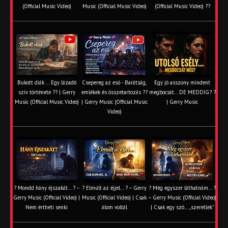
(Official Music Video)
Music (Official Music Video)
(Official Music Video) ??
Bukott diák ... Egy lázadó
Csepereg az eső - Barátság,
Egy jó asszony mindent
szív története ?? | Gerry
emlékek és összetartozás ?️?
megbocsát… DE MEDDIG? ?
Music (Official Music Video)
| Gerry Music (Official Music
| Gerry Music
Video)
? Mondd hány éjszakát… ? –
? Elmúlt az éjjel… ? – Gerry
? Még egyszer láthatnám… ?
Gerry Music (Official Video) |
Music (Official Video) | Csak
– Gerry Music (Official Video)
Nem értheti senki
álom voltál
| Csak egy szó… „szeretlek”