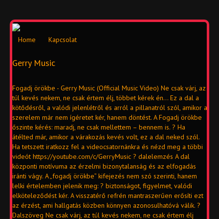
Home
Kapcsolat
Gerry Music
Fogadj örökbe - Gerry Music (Official Music Video) Ne csak várj, az
túl kevés nekem, ne csak értem élj, többet kérek én… Ez a dal a
kötődésről, a valódi jelenlétről és arról a pillanatról szól, amikor a
szerelem már nem ígéretet kér, hanem döntést. A Fogadj örökbe
őszinte kérés: maradj, ne csak mellettem – bennem is. ? Ha
átélted már, amikor a várakozás kevés volt, ez a dal neked szól.
Ha tetszett iratkozz fel a videocsatornánkra és nézd meg a többi
videót https://youtube.com/c/GerryMusic ? dalelemzés A dal
központi motívuma az érzelmi bizonytalanság és az elfogadás
iránti vágy. A „fogadj örökbe” kifejezés nem szó szerinti, hanem
lelki értelemben jelenik meg: ? biztonságot, figyelmet, valódi
elköteleződést kér. A visszatérő refrén mantraszerűen erősíti ezt
az érzést, ami hallgatás közben könnyen azonosulhatóvá válik. ?
Dalszöveg Ne csak várj, az túl kevés nekem, ne csak értem élj