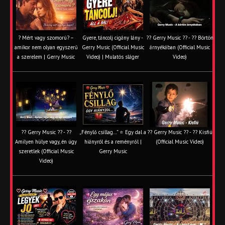
? Mért vagy szomorú? –
Gyere, táncolj cigány lány -
?? Gerry Music ?? - ?? Börtön
amikor nem olyan egyszerű
Gerry Music (Official Music
árnyékában (Official Music
a szerelem | Gerry Music
Video) | Mulatós sláger
Video)
?? Gerry Music ?? - ??
„Fénylő csillag…” ⭐ Egy dal a
?? Gerry Music ?? - ?? Kisfiú
Amilyen hülye vagy, én úgy
hiányról és a reményről |
(Official Music Video)
szeretlek (Official Music
Gerry Music
Video)