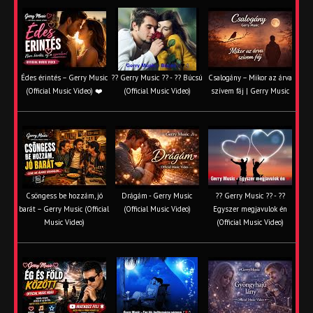
Édes érintés – Gerry Music
?? Gerry Music ?? - ?? Búcsú
Csalogány – Mikor az árva
(Official Music Video) ❤️
(Official Music Video)
szívem fáj | Gerry Music
Csöngess be hozzám, jó
Drágám - Gerry Music
?? Gerry Music ?? - ??
barát – Gerry Music (Official
(Official Music Video)
Egyszer megjavulok én
Music Video)
(Official Music Video)