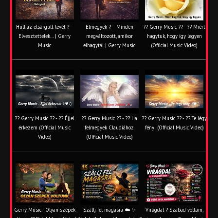
Hull az elsárgult levél ? –
Elmegyek ? – Minden
?? Gerry Music ?? - ?? Miért
Elvesztettelek… | Gerry
megváltozott, amikor
hagytuk, hogy így legyen
Music
elhagytál | Gerry Music
(Official Music Video)
?? Gerry Music ?? - ?? Éjjel
?? Gerry Music ?? - ?? Ha
?? Gerry Music ?? - ?? Te légy
érkezem (Official Music
felmegyek Claudiához
fény! (Official Music Video)
Video)
(Official Music Video)
Gerry Music - Olyan szépek
Szállj fel magasra ☁️ ✨
Virágdal ? Szabad voltam,