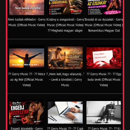
Nem tudlak elfeledni - Gerry
Kislány a zongoránál - Gerry
Táncold át az éjszakát - Gerry
Music (Official Music Video)
Music (Official Music Video)
Music (Official Music Video) |
?? Megható magyar sláger
Romantikus Magyar Dal
?? Gerry Music ?? - ?? Nézz
? „Nem kell, hogy válaszolj…”
?? Gerry Music ?? - ?? Egy
az ég felé (Official Music
– Levél a távolból | Gerry
buta levél (Official Music
Video)
Music
Video)
Engedj közelebb - Gerry
?? Gerry Music ?? - ?? Csak
?? Gerry Music ?? - ?? Ki