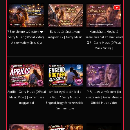
? Szerelemre születtem ❤️ –
Banális történet… vagy
Homokóra ... Megható
Gerry Music (Official Video) |
mégsem? ? | Gerry Music
szerelmes dal az elmúlásról
A szenvedély éjszakája
⏳? | Gerry Music (Official
Music Video) |
Április - Gerry Music (Official
Amikor együtt tűnik el a
? Fáj … ez a nyár nem jön
Music Video) | Romantikus
világ... ? Gerry Music –
vissza már | Gerry Music –
magyar dal
Engedd, hogy én vezesselek |
Official Music Video
Summer Love