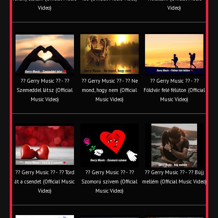
Video)
Video)
?? Gerry Music ?? - ??
?? Gerry Music ?? - ?? Ne
?? Gerry Music ?? - ??
Szemeddel látsz (Official
mond, hogy nem (Official
Földvár felé félúton (Official
Music Video)
Music Video)
Music Video)
?? Gerry Music ?? - ?? Törd
?? Gerry Music ?? - ??
?? Gerry Music ?? - ?? Bújj
át a csendet (Official Music
Szomorú szívem (Official
mellém (Official Music Video)
Video)
Music Video)