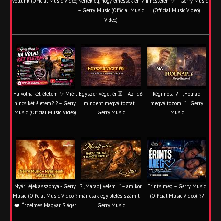
voltunk (Official Music Video)
Kérlek élj, hogy élhessek én ?
nincstelen ✨ – Gerry Music
– Gerry Music (Official Music
(Official Music Video)
Video)
Ha volna két életem ✨ Miért
Egyszer véget ér ⏳ – Az idő
Régi nóta ? – „Holnap
nincs két életem? ? – Gerry
mindent megváltoztat |
megváltozom…” | Gerry
Music (Official Music Video)
Gerry Music
Music
Nyári éjek asszonya - Gerry
? „Maradj velem…” – amikor
Érints meg – Gerry Music
Music (Official Music Video)?
már csak egy ölelés számít |
(Official Music Video) ??
❤️ Érzelmes Magyar Sláger
Gerry Music