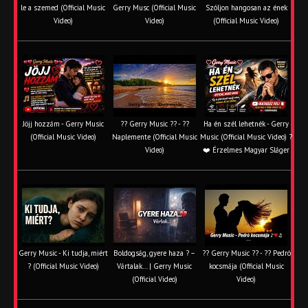
le a szemed (Official Music
Gerry Musc (Official Music
Szóljon hangosan az ének
Video)
Video)
(Official Music Video)
Jöjj hozzám - Gerry Music
?? Gerry Music ?? - ??
Ha én szél lehetnék - Gerry
(Official Music Video)
Naplemente (Official Music
Music (Official Music Video) ?️
Video)
❤️ Érzelmes Magyar Sláger
Gerry Music - Ki tudja, miért
Boldogság, gyere haza ? –
?? Gerry Music ?? - ?? Pedró
? (Official Music Video)
Vártalak… | Gerry Music
kocsmája (Official Music
(Official Video)
Video)