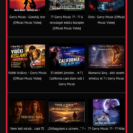
Gerry Music - Gondolj rám
?? Gerry Music ?? - ?? A
Ohio - Gerry Music (Official
(Official Music Video)
városliget kellős közepén
Music Video)
(Official Music Video)
Vidéki kislány – Gerry Music
El kellett jönnöm… ✈️? |
Álomarcú lány… akit sosem
(Official Music Video)
California csak álom volt |
érhetsz el ? | Gerry Music
Gerry Music
Nem kell másik… csak TE
„Otthagytam a szívem…” ? –
?? Gerry Music ?? - ?? Nika