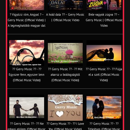
? Vigyázz rám, Angyal ? –
A hold dala ?? – Gerry Music
Bele vagyok zúgva ?? –
Gerry Music (Official Video) |
| Official Music Video
Gerry Music | Official Music
A legmeghatóbb magyar dal
Video
?? Gerry Music ?? - ??
?? Gerry Music ?? - ?? Mit
?? Gerry Music ?? - ?? Fújja
Egyszer fenn, egyszer lenn
akarsz a boldogságtól
el a szél (Official Music
(Official Music Video)
(Official Music Video)
Video)
?? Gerry Music ?? - ?? Ne
?? Gerry Music ?? - ?? I Love
?? Gerry Music ?? - ??
rohanj előlem (Official Music
You (Official Music Video)
Titkoltam (Official Music