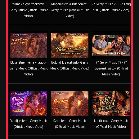
Múlnak a gyermekévek -
Megemelem a kalapomat -
?? Gerry Music ?? - ?? Amíg
Gerry Music (Official Music
Gerry Music (Official Music
élsz (Official Music Video)
Video)
Video)
Elcserélném én a világot -
Bolond kis életünk - Gerry
?? Gerry Music ?? - ??
Gerry Music (Official Music
Music (Official Music Video)
Gyerünk srácok (Official
Video)
Music Video)
Dalolj velem - Gerry Music
Szerelem - Gerry Music
Ne titkold - Gerry Music
(Official Music Video)
(Official Music Video)
(Official Music Video)