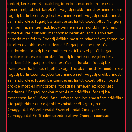
többet, kérek én! Ne csak hívj, több kell már nekem, ne csak
bennem élj többet, kérek én! Fogadj örökbe most és mindörökre,
fogadj be hirtelen ez jobb lesz mindennél! Fogadj örökbe most
és mindörökre, fogadj be csendesen, ha túl közel jöttél. Ne ígérj,
már semmit ne ígérj azt, hogy bennem élsz mondd miért nem,
hiszed el. Ne csak várj, már többet kérek én, add a szívedet,
engedd már felém. Fogadj örökbe most és mindörökre, fogadj be
hirtelen ez jobb lesz mindennél! Fogadj örökbe most és
mindörökre, fogadj be csendesen, ha túl közel jöttél. Fogadj
örökbe most és mindörökre, fogadj be hirtelen ez jobb lesz
mindennél! Fogadj örökbe most és mindörökre, fogadj be
csendesen, ha túl közel jöttél. Fogadj örökbe most és mindörökre,
fogadj be hirtelen ez jobb lesz mindennél! Fogadj örökbe most
és mindörökre, fogadj be csendesen, ha túl közel jöttél. Fogadj
örökbe most és mindörökre, fogadj be hirtelen ez jobb lesz
mindennél! Fogadj örökbe most és mindörökre, fogadj be
csendesen, ha túl közel jöttél. #fogadjörökbe #mostésmindörökre
#fogadjbehirtelen #ezjobbleszmindennél #gerrymusic
#magyardal #érzelmesdal #szerelemdal #magyarzene
#újmagyardal #officialmusicvideo #love #hungarianmusic