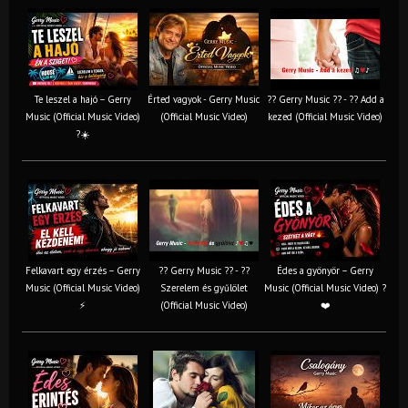
Te leszel a hajó – Gerry
Érted vagyok - Gerry Music
?? Gerry Music ?? - ?? Add a
Music (Official Music Video)
(Official Music Video)
kezed (Official Music Video)
?☀️
Felkavart egy érzés – Gerry
?? Gerry Music ?? - ??
Édes a gyönyör – Gerry
Music (Official Music Video)
Szerelem és gyűlölet
Music (Official Music Video) ?
⚡
(Official Music Video)
❤️