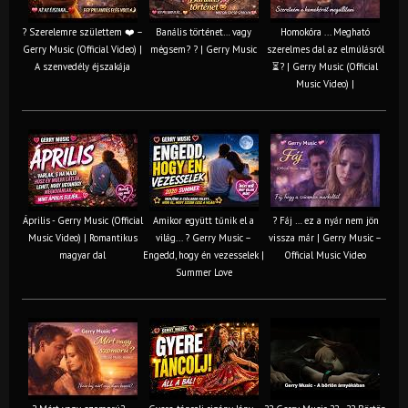
? Szerelemre születtem ❤️ –
Banális történet… vagy
Homokóra ... Megható
Gerry Music (Official Video) |
mégsem? ? | Gerry Music
szerelmes dal az elmúlásról
A szenvedély éjszakája
⏳? | Gerry Music (Official
Music Video) |
Április - Gerry Music (Official
Amikor együtt tűnik el a
? Fáj … ez a nyár nem jön
Music Video) | Romantikus
világ... ? Gerry Music –
vissza már | Gerry Music –
magyar dal
Engedd, hogy én vezesselek |
Official Music Video
Summer Love