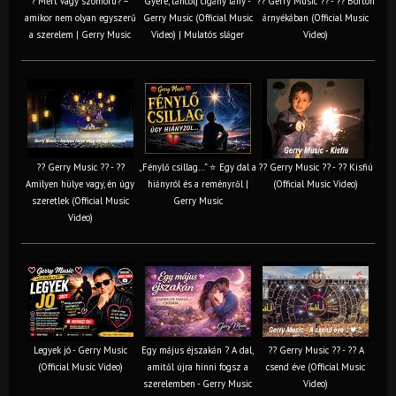
? Mért vagy szomorú? –
Gyere, táncolj cigány lány -
?? Gerry Music ?? - ?? Börtön
amikor nem olyan egyszerű
Gerry Music (Official Music
árnyékában (Official Music
a szerelem | Gerry Music
Video) | Mulatós sláger
Video)
?? Gerry Music ?? - ??
„Fénylő csillag…” ⭐ Egy dal a
?? Gerry Music ?? - ?? Kisfiú
Amilyen hülye vagy, én úgy
hiányról és a reményről |
(Official Music Video)
szeretlek (Official Music
Gerry Music
Video)
Legyek jó - Gerry Music
Egy május éjszakán ? A dal,
?? Gerry Music ?? - ?? A
(Official Music Video)
amitől újra hinni fogsz a
csend éve (Official Music
szerelemben - Gerry Music
Video)