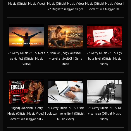
Music (Official Music Video)
Music (Official Music Video)
Music (Official Music Video) |
?? Megható magyar sláger
Romantikus Magyar Dal
?? Gerry Music ?? - ?? Nézz
? „Nem kell, hogy válaszolj…”
?? Gerry Music ?? - ?? Egy
az ég felé (Official Music
– Levél a távolból | Gerry
buta levél (Official Music
Video)
Music
Video)
Engedj közelebb - Gerry
?? Gerry Music ?? - ?? Csak
?? Gerry Music ?? - ?? Ki
Music (Official Music Video) |
dolgozni ne kelljen! (Official
visz haza (Official Music
Romantikus magyar dal ?
Music Video)
Video)