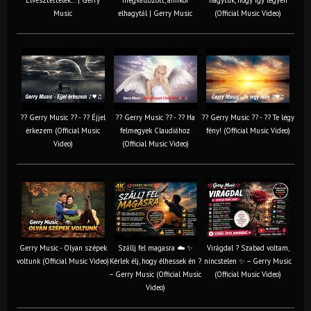
Music
elhagytál | Gerry Music
(Official Music Video)
?? Gerry Music ?? - ?? Éjjel
?? Gerry Music ?? - ?? Ha
?? Gerry Music ?? - ?? Te légy
érkezem (Official Music
felmegyek Claudiához
fény! (Official Music Video)
Video)
(Official Music Video)
Gerry Music - Olyan szépek
Szállj fel magasra ☁️ ✨
Virágdal ? Szabad voltam,
voltunk (Official Music Video)
Kérlek élj, hogy élhessek én ?
nincstelen ✨ – Gerry Music
– Gerry Music (Official Music
(Official Music Video)
Video)