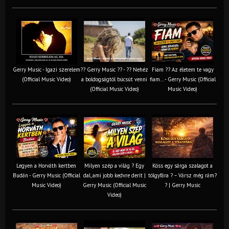
Gerry Music - Igazi szerelem
?? Gerry Music ?? - ?? Nehéz
Fiam ?‍? Az életem te vagy
(Official Music Video)
a boldogságtól búcsút venni
fiam... - Gerry Music (Official
(Official Music Video)
Music Video)
Legyen a Horváth kertben
Milyen szép a világ ? Egy
Köss egy sárga szalagot a
Budán - Gerry Music (Official
dal, ami jobb kedvre derít |
tölgyfára ?️ – Vársz még rám?
Music Video)
Gerry Music (Official Music
? | Gerry Music
Video)