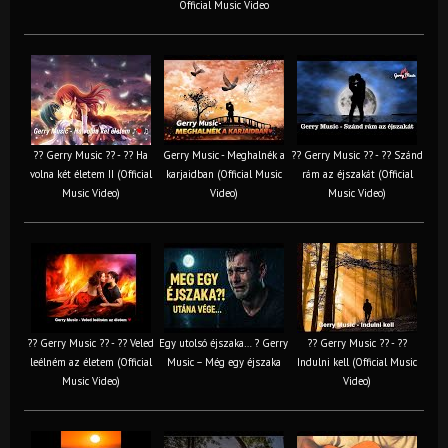
Official Music Video
?? Gerry Music ?? - ?? Ha
Gerry Music - Meghalnék a
?? Gerry Music ?? - ?? Szánd
volna két életem II (Official
karjaidban (Official Music
rám az éjszakát (Official
Music Video)
Video)
Music Video)
?? Gerry Music ?? - ?? Veled
Egy utolsó éjszaka… ? Gerry
?? Gerry Music ?? - ??
leélném az életem (Official
Music – Még egy éjszaka
Indulni kell (Official Music
Music Video)
Video)