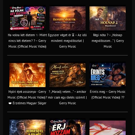
Ha volna két életem ✨ Miért
Egyszer véget ér ⏳ – Az idő
Régi nóta ? – „Holnap
nincs két életem? ? – Gerry
mindent megváltoztat |
megváltozom…” | Gerry
Music (Official Music Video)
Gerry Music
Music
Nyári éjek asszonya - Gerry
? „Maradj velem…” – amikor
Érints meg – Gerry Music
Music (Official Music Video)?
már csak egy ölelés számít |
(Official Music Video) ??
❤️ Érzelmes Magyar Sláger
Gerry Music