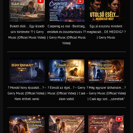
Bukott diák ... Egy lázadó
Csepereg az eső - Barátság,
Egy jó asszony mindent
szív története ?? | Gerry
emlékek és összetartozás ?️?
megbocsát… DE MEDDIG? ?
Music (Official Music Video)
| Gerry Music (Official Music
| Gerry Music
Video)
? Mondd hány éjszakát… ? –
? Elmúlt az éjjel… ? – Gerry
? Még egyszer láthatnám… ?
Gerry Music (Official Video) |
Music (Official Video) | Csak
– Gerry Music (Official Video)
Nem értheti senki
álom voltál
| Csak egy szó… „szeretlek”