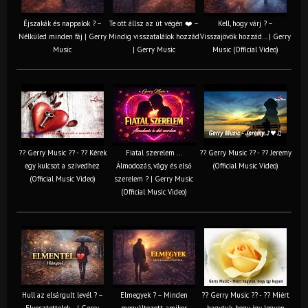
Éjszakák és nappalok ? –
Te ott állsz az út végén ❤️ –
Kell, hogy várj ? –
Nélküled minden fáj | Gerry
Mindig visszatalálok hozzád
Visszajövök hozzád… | Gerry
Music
| Gerry Music
Music (Official Video)
?? Gerry Music ?? - ?? Kérek
Fiatal szerelem ...
?? Gerry Music ?? - ?? Jeremy
egy kulcsot a szívedhez
Álmodozás, vágy és első
(Official Music Video)
(Official Music Video)
szerelem ? | Gerry Music
(Official Music Video)
Hull az elsárgult levél ? –
Elmegyek ? – Minden
?? Gerry Music ?? - ?? Miért
Elvesztettelek… | Gerry
megváltozott, amikor
hagytuk, hogy így legyen