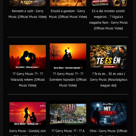
Keresem a szót - Gerry
Elszáll a gondom - Gerry
Ez a dal minden szülőt
Music (Official Music Video)
Music (Official Music Video)
megérint… ? Vigyázz
magadra fiam - Gerry Music
(Official Music Video)
?? Gerry Music ?? - ??
?? Gerry Music ?? - ??
? Te és én… 30 év után |
Válaszolj nekem (Official
Szerelem hajnalán (Official
Gerry Music (Nosztalgikus
Music Video)
Music Video)
magyar dal)
Gerry Music - Gondolj rám
?? Gerry Music ?? - ?? A
Ohio - Gerry Music (Official