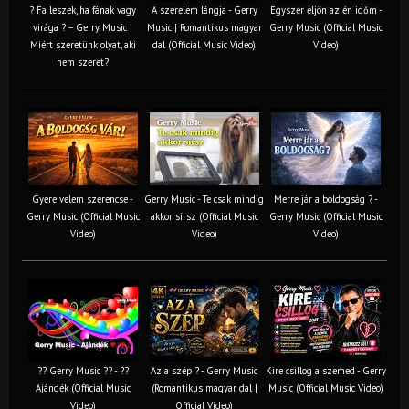
? Fa leszek, ha fának vagy
A szerelem lángja - Gerry
Egyszer eljön az én időm -
virága ? – Gerry Music |
Music | Romantikus magyar
Gerry Music (Official Music
Miért szeretünk olyat, aki
dal (Official Music Video)
Video)
nem szeret?
Gyere velem szerencse -
Gerry Music - Te csak mindig
Merre jár a boldogság ? -
Gerry Music (Official Music
akkor sírsz (Official Music
Gerry Music (Official Music
Video)
Video)
Video)
?? Gerry Music ?? - ??
Az a szép ? - Gerry Music
Kire csillog a szemed - Gerry
Ajándék (Official Music
(Romantikus magyar dal |
Music (Official Music Video)
Video)
Official Video)