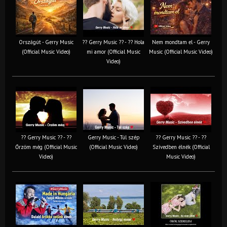
Országút - Gerry Music
?? Gerry Music ?? - ?? Hola
Nem mondtam el - Gerry
(Official Music Video)
mi amor (Official Music
Music (Official Music Video)
Video)
?? Gerry Music ?? - ??
Gerry Music - Túl szép
?? Gerry Music ?? - ??
Őrzöm még (Official Music
(Official Music Video)
Szívedben élnék (Official
Video)
Music Video)