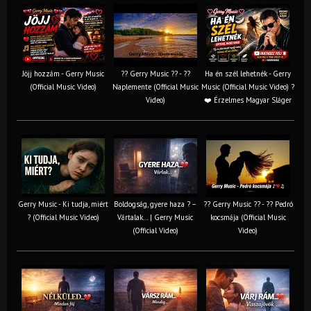
Jöjj hozzám - Gerry Music
?? Gerry Music ?? - ??
Ha én szél lehetnék - Gerry
(Official Music Video)
Naplemente (Official Music
Music (Official Music Video) ?️
Video)
❤️ Érzelmes Magyar Sláger
Gerry Music - Ki tudja, miért
Boldogság, gyere haza ? –
?? Gerry Music ?? - ?? Pedró
? (Official Music Video)
Vártalak… | Gerry Music
kocsmája (Official Music
(Official Video)
Video)