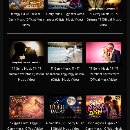
Te vagy aki kell nekem -
Gerry Music - Egy szál vörös
?? Gerry Music ?? - ??
Gerry Music (Official Music
rózsa (Official Music Video)
Dreams ?? (Official Music
Video)
Video)
?? Gerry Music ?? - ??
?? Gerry Music ?? - ??
?? Gerry Music ?? - ??
Valamit szeretnék (Official
Köszönöm, hogy vagy nekem
Szerelmet szerelemért
Music Video)
(Official Music Video)
(Official Music Video)
? Vigyázz rám, Angyal ? –
A hold dala ?? – Gerry Music
Bele vagyok zúgva ?? –
Gerry Music (Official Video) |
| Official Music Video
Gerry Music | Official Music