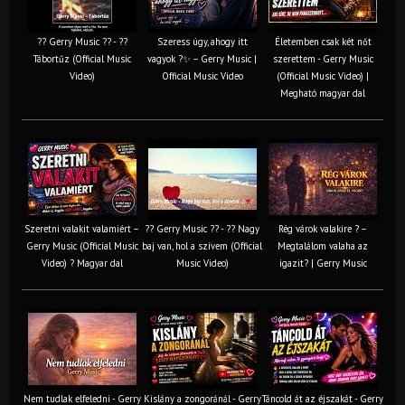
?? Gerry Music ?? - ??
Szeress úgy, ahogy itt
Életemben csak két nőt
Tábortűz (Official Music
vagyok ?✨ – Gerry Music |
szerettem - Gerry Music
Video)
Official Music Video
(Official Music Video) |
Megható magyar dal
Szeretni valakit valamiért –
?? Gerry Music ?? - ?? Nagy
Rég várok valakire ? –
Gerry Music (Official Music
baj van, hol a szívem (Official
Megtalálom valaha az
Video) ? Magyar dal
Music Video)
igazit? | Gerry Music
Nem tudlak elfeledni - Gerry
Kislány a zongoránál - Gerry
Táncold át az éjszakát - Gerry