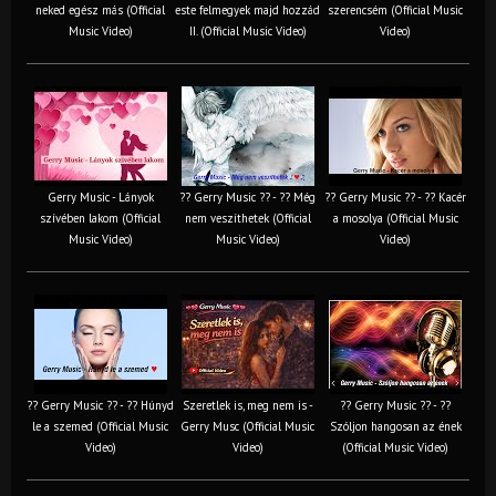
neked egész más (Official
este felmegyek majd hozzád
szerencsém (Official Music
Music Video)
II. (Official Music Video)
Video)
Gerry Music - Lányok
?? Gerry Music ?? - ?? Még
?? Gerry Music ?? - ?? Kacér
szívében lakom (Official
nem veszíthetek (Official
a mosolya (Official Music
Music Video)
Music Video)
Video)
?? Gerry Music ?? - ?? Húnyd
Szeretlek is, meg nem is -
?? Gerry Music ?? - ??
le a szemed (Official Music
Gerry Musc (Official Music
Szóljon hangosan az ének
Video)
Video)
(Official Music Video)