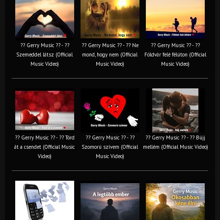
?? Gerry Music ?? - ??
?? Gerry Music ?? - ?? Ne
?? Gerry Music ?? - ??
Szemeddel látsz (Official
mond, hogy nem (Official
Földvár felé félúton (Official
Music Video)
Music Video)
Music Video)
?? Gerry Music ?? - ?? Törd
?? Gerry Music ?? - ??
?? Gerry Music ?? - ?? Bújj
át a csendet (Official Music
Szomorú szívem (Official
mellém (Official Music Video)
Video)
Music Video)