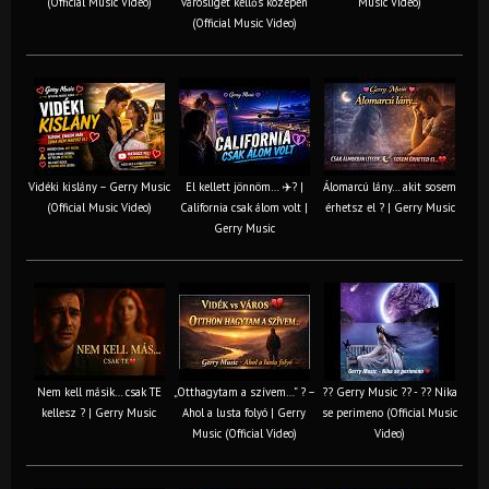
(Official Music Video)
városliget kellős közepén
Music Video)
(Official Music Video)
Vidéki kislány – Gerry Music
El kellett jönnöm… ✈️? |
Álomarcú lány… akit sosem
(Official Music Video)
California csak álom volt |
érhetsz el ? | Gerry Music
Gerry Music
Nem kell másik… csak TE
„Otthagytam a szívem…” ? –
?? Gerry Music ?? - ?? Nika
kellesz ? | Gerry Music
Ahol a lusta folyó | Gerry
se perimeno (Official Music
Music (Official Video)
Video)