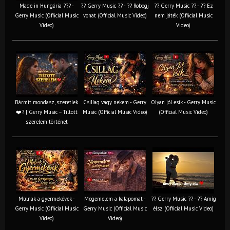
Made in Hungária ??? -
?? Gerry Music ?? - ?? Robogj
?? Gerry Music ?? - ?? Ez
Gerry Music (Official Music
vonat (Official Music Video)
nem játék (Official Music
Video)
Video)
Bármit mondasz, szeretlek
Csillag vagy nekem - Gerry
Olyan jól esik - Gerry Music
❤️‍? | Gerry Music – Tiltott
Music (Official Music Video)
(Official Music Video)
szerelem történet
Múlnak a gyermekévek -
Megemelem a kalapomat -
?? Gerry Music ?? - ?? Amíg
Gerry Music (Official Music
Gerry Music (Official Music
élsz (Official Music Video)
Video)
Video)