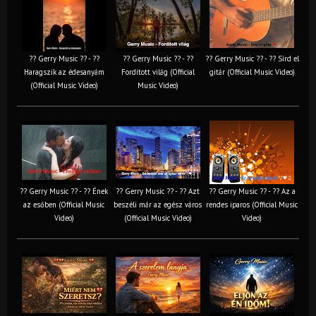
?? Gerry Music ?? - ??
?? Gerry Music ?? - ??
?? Gerry Music ?? - ?? Sírd el
Haragszik az édesanyám
Fordított világ (Official
gitár (Official Music Video)
(Official Music Video)
Music Video)
?? Gerry Music ?? - ?? Ének
?? Gerry Music ?? - ?? Azt
?? Gerry Music ?? - ?? Az a
az esőben (Official Music
beszéli már az egész város
rendes iparos (Official Music
Video)
(Official Music Video)
Video)