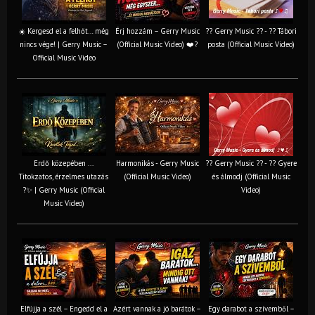
☀️ Kergesd el a felhőt… még
Érj hozzám – Gerry Music
?? Gerry Music ?? - ?? Tábori
nincs vége! | Gerry Music –
(Official Music Video) ❤️?
posta (Official Music Video)
Official Music Video
Erdő közepében ...
Harmonikás - Gerry Music
?? Gerry Music ?? - ?? Gyere
Titokzatos, érzelmes utazás
(Official Music Video)
és álmodj (Official Music
?✨ | Gerry Music (Official
Video)
Music Video)
Elfújja a szél – Engedd el a
Azért vannak a jó barátok –
Egy darabot a szívemből –