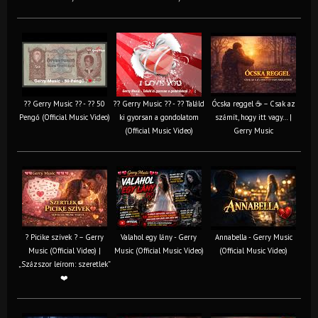
?? Gerry Music ?? - ?? 50
?? Gerry Music ?? - ?? Találd
Ócska reggel ☕ – Csak az
Pengő (Official Music Video)
ki gyorsan a gondolatom
számít, hogy itt vagy… |
(Official Music Video)
Gerry Music
? Picike szívek ? – Gerry
Valahol egy lány - Gerry
Annabella - Gerry Music
Music (Official Video) |
Music (Official Music Video)
(Official Music Video)
„Százszor leírom: szeretlek”
❤️