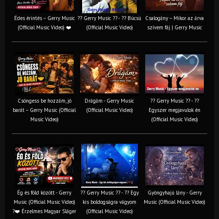
Édes érintés – Gerry Music
?? Gerry Music ?? - ?? Búcsú
Csalogány – Mikor az árva
(Official Music Video) ❤️
(Official Music Video)
szívem fáj | Gerry Music
Csöngess be hozzám, jó
Drágám - Gerry Music
?? Gerry Music ?? - ??
barát – Gerry Music (Official
(Official Music Video)
Egyszer megjavulok én
Music Video)
(Official Music Video)
Ég és föld között - Gerry
?? Gerry Music ?? - ?? Egy
Gyöngyhajú lány - Gerry
Music (Official Music Video)
kis boldogságra vágyom
Music (Official Music Video)
?❤️ Érzelmes Magyar Sláger
(Official Music Video)