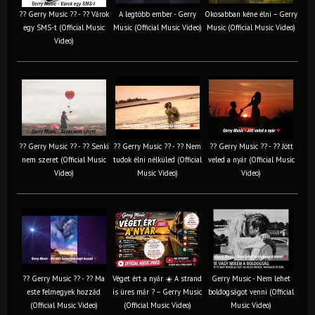
?? Gerry Music ?? - ?? Várok
A legtöbb ember - Gerry
Okosabban kéne élni – Gerry
egy SMS-t (Official Music
Music (Official Music Video)
Music (Official Music Video)
Video)
?? Gerry Music ?? - ?? Senki
?? Gerry Music ?? - ?? Nem
?? Gerry Music ?? - ?? Jött
nem szeret (Official Music
tudok élni nélküled (Official
veled a nyár (Official Music
Video)
Music Video)
Video)
?? Gerry Music ?? - ?? Ma
Véget ért a nyár ☀️ A strand
Gerry Music - Nem lehet
este felmegyek hozzád
is üres már ? – Gerry Music
boldogságot venni (Official
(Official Music Video)
(Official Music Video)
Music Video)