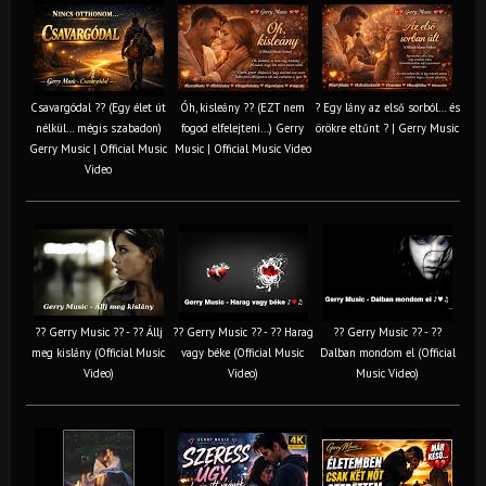
Csavargódal ?? (Egy élet út
Óh, kisleány ?? (EZT nem
? Egy lány az első sorból… és
nélkül… mégis szabadon)
fogod elfelejteni…) Gerry
örökre eltűnt ? | Gerry Music
Gerry Music | Official Music
Music | Official Music Video
Video
?? Gerry Music ?? - ?? Állj
?? Gerry Music ?? - ?? Harag
?? Gerry Music ?? - ??
meg kislány (Official Music
vagy béke (Official Music
Dalban mondom el (Official
Video)
Video)
Music Video)