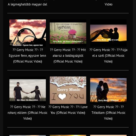
A legmeghatóbb magyar dal
Video
?? Gerry Music ?? - ??
?? Gerry Music ?? - ?? Mit
?? Gerry Music ?? - ?? Fújja
Egyszer fenn, egyszer lenn
akarsz a boldogságtól
el a szél (Official Music
(Official Music Video)
(Official Music Video)
Video)
?? Gerry Music ?? - ?? Ne
?? Gerry Music ?? - ?? I Love
?? Gerry Music ?? - ??
rohanj előlem (Official Music
You (Official Music Video)
Titkoltam (Official Music
Video)
Video)