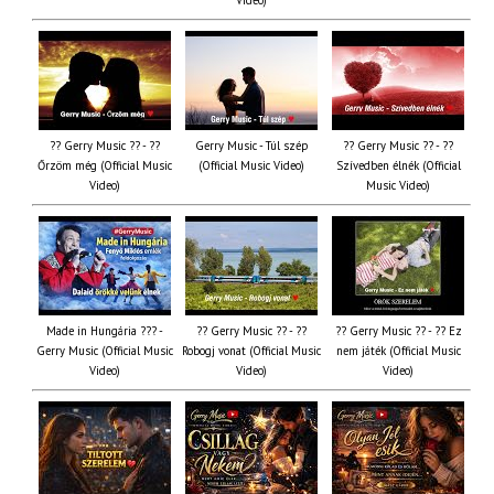
?? Gerry Music ?? - ??
Gerry Music - Túl szép
?? Gerry Music ?? - ??
Őrzöm még (Official Music
(Official Music Video)
Szívedben élnék (Official
Video)
Music Video)
Made in Hungária ??? -
?? Gerry Music ?? - ??
?? Gerry Music ?? - ?? Ez
Gerry Music (Official Music
Robogj vonat (Official Music
nem játék (Official Music
Video)
Video)
Video)