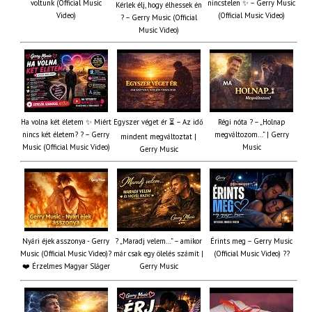
voltunk (Official Music
nincstelen ✨ – Gerry Music
Kérlek élj, hogy élhessek én
Video)
(Official Music Video)
? – Gerry Music (Official
Music Video)
Ha volna két életem ✨ Miért
Egyszer véget ér ⏳ – Az idő
Régi nóta ? – „Holnap
nincs két életem? ? – Gerry
megváltozom…” | Gerry
mindent megváltoztat |
Music (Official Music Video)
Music
Gerry Music
Nyári éjek asszonya - Gerry
? „Maradj velem…” – amikor
Érints meg – Gerry Music
Music (Official Music Video)?
már csak egy ölelés számít |
(Official Music Video) ??
❤️ Érzelmes Magyar Sláger
Gerry Music