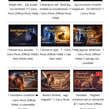
Bukott diák ... Egy lázadó
Csepereg az eső - Barátság,
Egy jó asszony mindent
szív története ?? | Gerry
emlékek és összetartozás ?️?
megbocsát… DE MEDDIG? ?
Music (Official Music Video)
| Gerry Music (Official Music
| Gerry Music
Video)
? Mondd hány éjszakát… ? –
? Elmúlt az éjjel… ? – Gerry
? Még egyszer láthatnám… ?
Gerry Music (Official Video) |
Music (Official Video) | Csak
– Gerry Music (Official
Nem értheti senki
álom voltál
Video) | Csak egy szó…
„szeretlek”
? Szerelemre születtem ❤️
Banális történet… vagy
Homokóra ... Megható
mégsem? ? | Gerry Music
szerelmes dal az elmúlásról
– Gerry Music (Official
⏳? | Gerry Music (Official
Video) | A szenvedély
éjszakája
Music Video) |