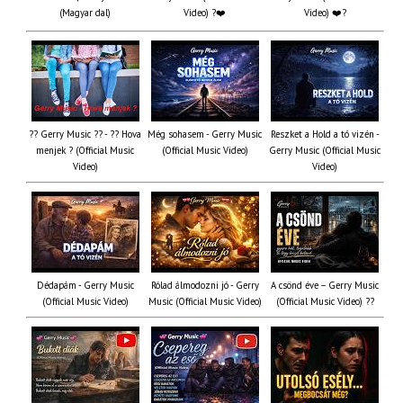
(Magyar dal)
Video) ?❤️
Video) ❤️?
?? Gerry Music ?? - ?? Hova
Még sohasem - Gerry Music
Reszket a Hold a tó vizén -
menjek ? (Official Music
(Official Music Video)
Gerry Music (Official Music
Video)
Video)
Dédapám - Gerry Music
Rólad álmodozni jó - Gerry
A csönd éve – Gerry Music
(Official Music Video)
Music (Official Music Video)
(Official Music Video) ??