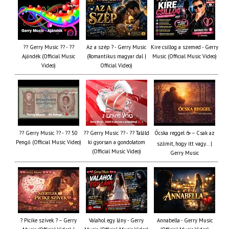
?? Gerry Music ?? - ??
Az a szép ? - Gerry Music
Kire csillog a szemed - Gerry
Ajándék (Official Music
(Romantikus magyar dal |
Music (Official Music Video)
Video)
Official Video)
?? Gerry Music ?? - ?? 50
?? Gerry Music ?? - ?? Találd
Ócska reggel ☕ – Csak az
Pengő (Official Music Video)
ki gyorsan a gondolatom
számít, hogy itt vagy… |
(Official Music Video)
Gerry Music
? Picike szívek ? – Gerry
Valahol egy lány - Gerry
Annabella - Gerry Music