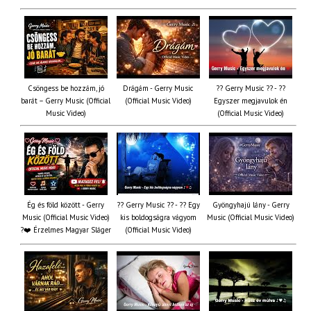
Csöngess be hozzám, jó
Drágám - Gerry Music
?? Gerry Music ?? - ??
barát – Gerry Music (Official
(Official Music Video)
Egyszer megjavulok én
Music Video)
(Official Music Video)
Ég és föld között - Gerry
?? Gerry Music ?? - ?? Egy
Gyöngyhajú lány - Gerry
Music (Official Music Video)
kis boldogságra vágyom
Music (Official Music Video)
?❤️ Érzelmes Magyar Sláger
(Official Music Video)