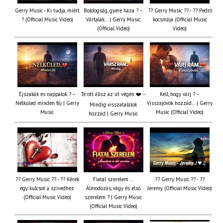
Gerry Music - Ki tudja, miért
Boldogság, gyere haza ? –
?? Gerry Music ?? - ?? Pedró
? (Official Music Video)
Vártalak… | Gerry Music
kocsmája (Official Music
(Official Video)
Video)
Éjszakák és nappalok ? –
Te ott állsz az út végén ❤️ –
Kell, hogy várj ? –
Nélküled minden fáj | Gerry
Visszajövök hozzád… | Gerry
Mindig visszatalálok
Music
Music (Official Video)
hozzád | Gerry Music
?? Gerry Music ?? - ?? Kérek
Fiatal szerelem ...
?? Gerry Music ?? - ??
egy kulcsot a szívedhez
Álmodozás, vágy és első
Jeremy (Official Music Video)
(Official Music Video)
szerelem ? | Gerry Music
(Official Music Video)