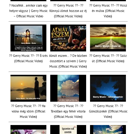
? Hazafelé… amikor csak egy
?? Gerry Music ?? - ??
?? Gerry Music ?? - ?? Húsz
helyre vágysz | Gerry Music
Könnyű álmot hozzon az éj
év múlva (Official Music
– Official Music Video
(Official Music Video)
Video)
?? Gerry Music ?? - ?? Érzés
Almát eszem… ? De közben
?? Gerry Music ?? - ?? Száz
(Official Music Video)
összetört a szívem | Gerry
út (Official Music Video)
Music (Official Music Video)
?? Gerry Music ?? - ?? Ha
?? Gerry Music ?? - ??
?? Gerry Music ?? - ??
volna még időm (Official
Távolban egy fehér vitorla
Göncölszekér (Official Music
Music Video)
(Official Music Video)
Video)