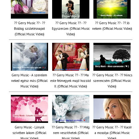
?? Gerry Music ?? - ??
?? Gerry Music ?? - ??
?? Gerry Music ?? - ?? Jó
Boldog születésnapot
Egyszerűen (Official Music
nekem (Official Music Video)
(Official Music Video)
Video)
Gerry Music - A szerelem
?? Gerry Music ?? - ?? Ma
?? Gerry Music ?? - ?? Nincs
neked egész más (Official
este felmegyek majd hozzád
szerencsém (Official Music
Music Video)
II. (Official Music Video)
Video)
Gerry Music - Lányok
?? Gerry Music ?? - ?? Még
?? Gerry Music ?? - ?? Kacér
szívében lakom (Official
nem veszíthetek (Official
a mosolya (Official Music
Music Video)
Music Video)
Video)