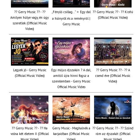
?? Gerry Music ?? - ??
„Fénylő csillag…” ⭐ Egy dal
?? Gerry Music ?? - ?? Kisfiú
Amilyen hülye vagy, én úgy
(Official Music Video)
a hiányról és a reményről |
szeretlek (Official Music
Gerry Music
Video)
Legyek jó - Gerry Music
Egy május éjszakán ? A dal,
?? Gerry Music ?? - ?? A
(Official Music Video)
amitől újra hinni fogsz a
csend éve (Official Music
szerelemben - Gerry Music
Video)
Official Music Video
?? Gerry Music ?? - ?? Ha
Gerry Music - Meghalnék a
?? Gerry Music ?? - ?? Szánd
volna két életem II (Official
karjaidban (Official Music
rám az éjszakát (Official
Music Video)
Video)
Music Video)