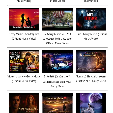
Music Video)
Music Video)
magyar dal)
Gerry Music - Gondolj rám
?? Gerry Music ?? - ?? A
Ohio - Gerry Music (Official
(Official Music Video)
városliget kellős közepén
Music Video)
(Official Music Video)
Vidéki kislány – Gerry Music
El kellett jönnöm… ✈️? |
Álomarcú lány… akit sosem
(Official Music Video)
érhetsz el ? | Gerry Music
California csak álom volt |
Gerry Music