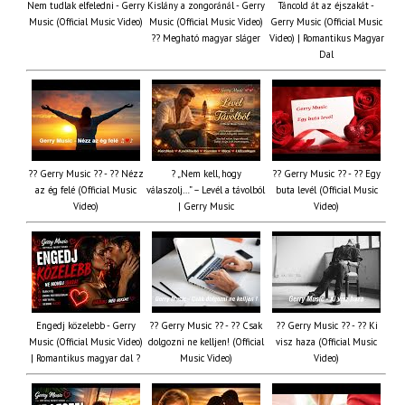
Nem tudlak elfeledni - Gerry
Kislány a zongoránál - Gerry
Táncold át az éjszakát -
Music (Official Music Video)
Music (Official Music Video)
Gerry Music (Official Music
?? Megható magyar sláger
Video) | Romantikus Magyar
Dal
?? Gerry Music ?? - ?? Nézz
? „Nem kell, hogy
?? Gerry Music ?? - ?? Egy
az ég felé (Official Music
válaszolj…” – Levél a távolból
buta levél (Official Music
Video)
| Gerry Music
Video)
Engedj közelebb - Gerry
?? Gerry Music ?? - ?? Csak
?? Gerry Music ?? - ?? Ki
Music (Official Music Video)
dolgozni ne kelljen! (Official
visz haza (Official Music
| Romantikus magyar dal ?
Music Video)
Video)