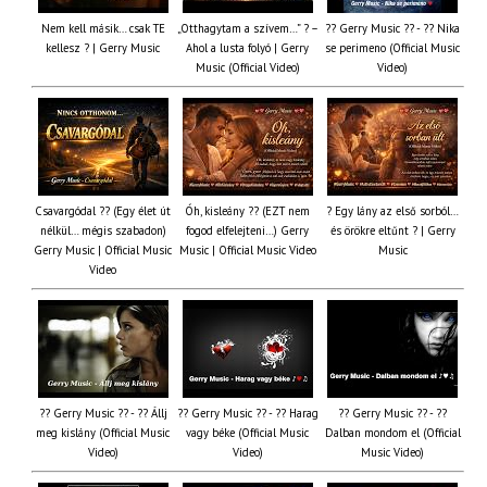
Nem kell másik… csak TE
„Otthagytam a szívem…” ? –
?? Gerry Music ?? - ?? Nika
kellesz ? | Gerry Music
Ahol a lusta folyó | Gerry
se perimeno (Official Music
Music (Official Video)
Video)
Csavargódal ?? (Egy élet út
Óh, kisleány ?? (EZT nem
? Egy lány az első sorból…
nélkül… mégis szabadon)
fogod elfelejteni…) Gerry
és örökre eltűnt ? | Gerry
Gerry Music | Official Music
Music | Official Music Video
Music
Video
?? Gerry Music ?? - ?? Állj
?? Gerry Music ?? - ?? Harag
?? Gerry Music ?? - ??
meg kislány (Official Music
vagy béke (Official Music
Dalban mondom el (Official
Video)
Video)
Music Video)