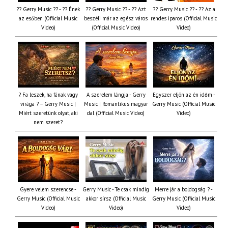
?? Gerry Music ?? - ?? Ének
?? Gerry Music ?? - ?? Azt
?? Gerry Music ?? - ?? Az a
az esőben (Official Music
beszéli már az egész város
rendes iparos (Official Music
Video)
(Official Music Video)
Video)
? Fa leszek, ha fának vagy
A szerelem lángja - Gerry
Egyszer eljön az én időm -
virága ? – Gerry Music |
Music | Romantikus magyar
Gerry Music (Official Music
Miért szeretünk olyat, aki
dal (Official Music Video)
Video)
nem szeret?
Gyere velem szerencse -
Gerry Music - Te csak mindig
Merre jár a boldogság ? -
Gerry Music (Official Music
akkor sírsz (Official Music
Gerry Music (Official Music
Video)
Video)
Video)