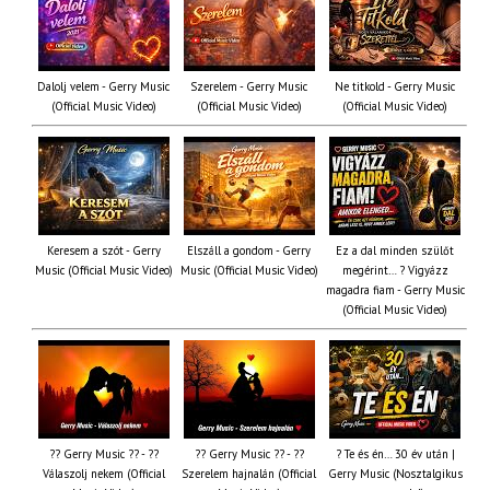
Dalolj velem - Gerry Music
Szerelem - Gerry Music
Ne titkold - Gerry Music
(Official Music Video)
(Official Music Video)
(Official Music Video)
Keresem a szót - Gerry
Elszáll a gondom - Gerry
Ez a dal minden szülőt
Music (Official Music Video)
Music (Official Music Video)
megérint… ? Vigyázz
magadra fiam - Gerry Music
(Official Music Video)
?? Gerry Music ?? - ??
?? Gerry Music ?? - ??
? Te és én… 30 év után |
Válaszolj nekem (Official
Szerelem hajnalán (Official
Gerry Music (Nosztalgikus