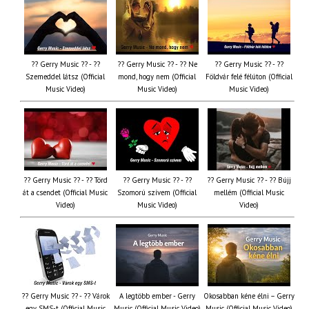
?? Gerry Music ?? - ??
?? Gerry Music ?? - ?? Ne
?? Gerry Music ?? - ??
Szemeddel látsz (Official
mond, hogy nem (Official
Földvár felé félúton (Official
Music Video)
Music Video)
Music Video)
?? Gerry Music ?? - ?? Törd
?? Gerry Music ?? - ??
?? Gerry Music ?? - ?? Bújj
át a csendet (Official Music
Szomorú szívem (Official
mellém (Official Music
Video)
Music Video)
Video)
?? Gerry Music ?? - ?? Várok
A legtöbb ember - Gerry
Okosabban kéne élni – Gerry
egy SMS-t (Official Music
Music (Official Music Video)
Music (Official Music Video)