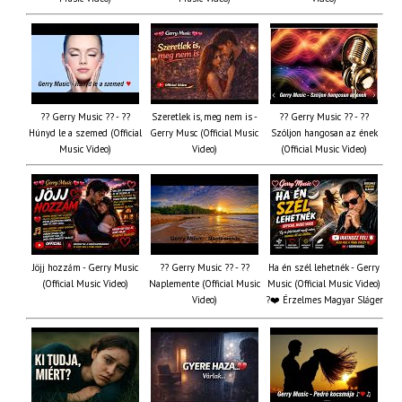
?? Gerry Music ?? - ??
Szeretlek is, meg nem is -
?? Gerry Music ?? - ??
Húnyd le a szemed (Official
Gerry Musc (Official Music
Szóljon hangosan az ének
Music Video)
Video)
(Official Music Video)
Jöjj hozzám - Gerry Music
?? Gerry Music ?? - ??
Ha én szél lehetnék - Gerry
(Official Music Video)
Naplemente (Official Music
Music (Official Music Video)
Video)
?️❤️ Érzelmes Magyar Sláger