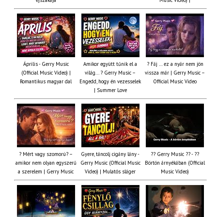
Április - Gerry Music
Amikor együtt tűnik el a
? Fáj … ez a nyár nem jön
(Official Music Video) |
világ... ? Gerry Music –
vissza már | Gerry Music –
Romantikus magyar dal
Engedd, hogy én vezesselek
Official Music Video
| Summer Love
? Mért vagy szomorú? –
Gyere, táncolj cigány lány -
?? Gerry Music ?? - ??
amikor nem olyan egyszerű
Gerry Music (Official Music
Börtön árnyékában (Official
a szerelem | Gerry Music
Video) | Mulatós sláger
Music Video)