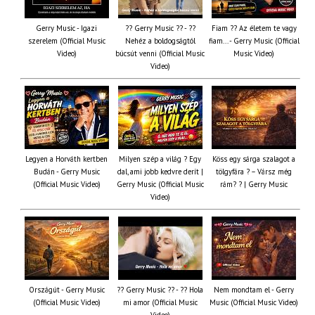
Gerry Music - Igazi
?? Gerry Music ?? - ??
Fiam ?‍? Az életem te vagy
szerelem (Official Music
Nehéz a boldogságtól
fiam... - Gerry Music (Official
Video)
búcsút venni (Official Music
Music Video)
Video)
Legyen a Horváth kertben
Milyen szép a világ ? Egy
Köss egy sárga szalagot a
Budán - Gerry Music
dal, ami jobb kedvre derít |
tölgyfára ?️ – Vársz még
(Official Music Video)
Gerry Music (Official Music
rám? ? | Gerry Music
Video)
Országút - Gerry Music
?? Gerry Music ?? - ?? Hola
Nem mondtam el - Gerry
(Official Music Video)
mi amor (Official Music
Music (Official Music Video)
Video)