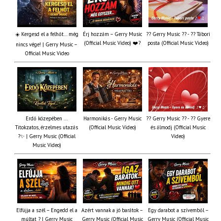
☀️ Kergesd el a felhőt… még
Érj hozzám – Gerry Music
?? Gerry Music ?? - ?? Tábori
(Official Music Video) ❤️?
posta (Official Music Video)
nincs vége! | Gerry Music –
Official Music Video
Erdő közepében ...
Harmonikás - Gerry Music
?? Gerry Music ?? - ?? Gyere
Titokzatos, érzelmes utazás
(Official Music Video)
és álmodj (Official Music
?✨ | Gerry Music (Official
Video)
Music Video)
Elfújja a szél – Engedd el a
Azért vannak a jó barátok –
Egy darabot a szívemből –
múltat ? | Gerry Music
Gerry Music (Official Music
Gerry Music (Official Music