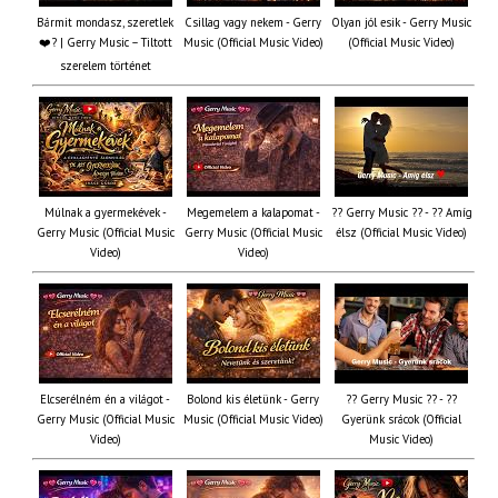
Bármit mondasz, szeretlek
Csillag vagy nekem - Gerry
Olyan jól esik - Gerry Music
❤️‍? | Gerry Music – Tiltott
Music (Official Music Video)
(Official Music Video)
szerelem történet
Múlnak a gyermekévek -
Megemelem a kalapomat -
?? Gerry Music ?? - ?? Amíg
Gerry Music (Official Music
Gerry Music (Official Music
élsz (Official Music Video)
Video)
Video)
Elcserélném én a világot -
Bolond kis életünk - Gerry
?? Gerry Music ?? - ??
Gerry Music (Official Music
Music (Official Music Video)
Gyerünk srácok (Official
Video)
Music Video)