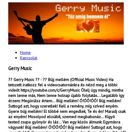
Home
Kapcsolat
Gerry Music
?? Gerry Music ?? - ?? Bújj mellém (Official Music Video) Ha
tetszett iratkozz fel a videocsatornánkra és nézd meg a többi
videót https://youtube.com/c/GerryMusic Ölelj úgy mindig, mintha
nem lenne más, Nem lenne holnap újabb folytatás... Legalább így
érzem: Megörülsz értem... Bújj mellém! Ó!ÓÓ!ÓÓ! Bújj mellém!
Suttogd azt, hogy szeretlek! Kell a remény, míg szíved enyém.
Gyere bújj mellém! El többé nem engedlek, Te és én! Maradj csak
az enyém! Mosolyod elcsábít, szemed megbabonáz... Kígyó
tested csupa gyönyör és láz... Van egy közös álmunk: Egymásra
vágyunk! Bújj mellém! Ó!ÓÓ!ÓÓ! Bújj mellém! Suttogd azt, hogy