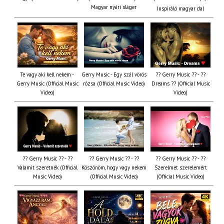
Magyar nyári sláger
Inspiráló magyar dal
Te vagy aki kell nekem -
Gerry Music - Egy szál vörös
?? Gerry Music ?? - ??
Gerry Music (Official Music
rózsa (Official Music Video)
Dreams ?? (Official Music
Video)
Video)
?? Gerry Music ?? - ??
?? Gerry Music ?? - ??
?? Gerry Music ?? - ??
Valamit szeretnék (Official
Köszönöm, hogy vagy nekem
Szerelmet szerelemért
Music Video)
(Official Music Video)
(Official Music Video)