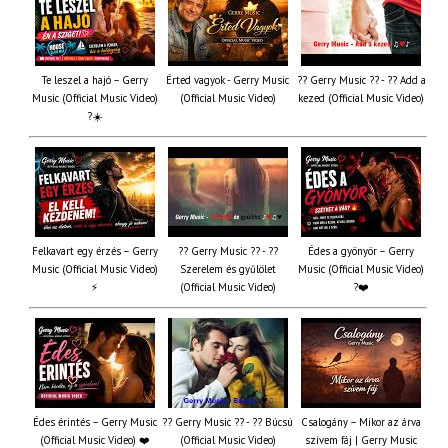
Te leszel a hajó – Gerry
Érted vagyok - Gerry Music
?? Gerry Music ?? - ?? Add a
Music (Official Music Video)
(Official Music Video)
kezed (Official Music Video)
?☀️
Felkavart egy érzés – Gerry
?? Gerry Music ?? - ??
Édes a gyönyör – Gerry
Music (Official Music Video)
Szerelem és gyűlölet
Music (Official Music Video)
⚡
(Official Music Video)
?❤️
Édes érintés – Gerry Music
?? Gerry Music ?? - ?? Búcsú
Csalogány – Mikor az árva
(Official Music Video) ❤️
(Official Music Video)
szívem fáj | Gerry Music