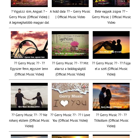
? Vigyázz rám, Angyal ? –
A hold dala ?? – Gerry Music
Bele vagyok zúgva ?? –
Gerry Music (Official Video) |
| Official Music Video
Gerry Music | Official Music
A legmeghatóbb magyar dal
Video
?? Gerry Music ?? - ??
?? Gerry Music ?? - ?? Mit
?? Gerry Music ?? - ?? Fújja
Egyszer fenn, egyszer lenn
akarsz a boldogságtól
el a szél (Official Music
(Official Music Video)
(Official Music Video)
Video)
?? Gerry Music ?? - ?? Ne
?? Gerry Music ?? - ?? I Love
?? Gerry Music ?? - ??
rohanj előlem (Official Music
You (Official Music Video)
Titkoltam (Official Music
Video)
Video)