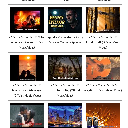
?? Gerry Music ?? - ?? Veled
Egy utolsó éjszaka… ? Gerry
?? Gerry Music ?? - ??
leélném az életem (Official
Music – Még egy éjszaka
Indulni kell (Official Music
Music Video)
Video)
?? Gerry Music ?? - ??
?? Gerry Music ?? - ??
?? Gerry Music ?? - ?? Sírd
Haragszik az édesanyám
Fordított világ (Official
el gitár (Official Music Video)
(Official Music Video)
Music Video)