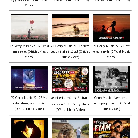
Video)
?? Gerry Music ?? - ?? Senki
?? Gerry Music ?? - ?? Nem
?? Gerry Music ?? - ?? Jött
nem szeret (Official Music
tudok élni nélküled (Official
veled a nyár (Official Music
Video)
Music Video)
Video)
?? Gerry Music ?? - ?? Ma
Véget ért a nyár ☀️ A strand
Gerry Music - Nem lehet
este felmegyek hozzád
boldogságot venni (Official
is üres már ? – Gerry Music
(Official Music Video)
Music Video)
(Official Music Video)