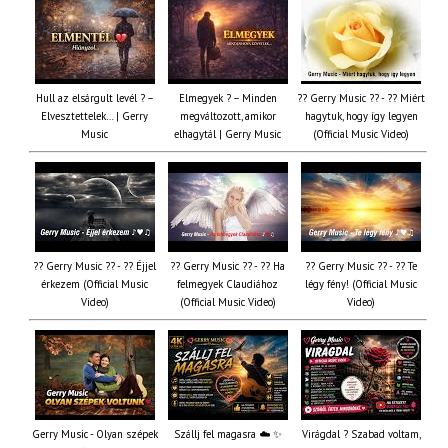
Hull az elsárgult levél ? –
Elmegyek ? – Minden
?? Gerry Music ?? - ?? Miért
Elvesztettelek… | Gerry
megváltozott, amikor
hagytuk, hogy így legyen
Music
elhagytál | Gerry Music
(Official Music Video)
?? Gerry Music ?? - ?? Éjjel
?? Gerry Music ?? - ?? Ha
?? Gerry Music ?? - ?? Te
érkezem (Official Music
felmegyek Claudiához
légy fény! (Official Music
Video)
(Official Music Video)
Video)
Gerry Music - Olyan szépek
Szállj fel magasra ☁️ ✨
Virágdal ? Szabad voltam,