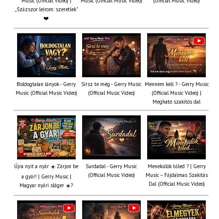
Music (Official Video) |
Music (Official Music Video)
(Official Music Video)
„Százszor leírom: szeretlek”
❤️
Boldogtalan lányok - Gerry
Sírsz te még - Gerry Music
Mennem kell ? - Gerry Music
Music (Official Music Video)
(Official Music Video)
(Official Music Video) |
Megható szakítós dal
Újra nyit a nyár ☀️ Zárjon be
Surdadal - Gerry Music
Menekülök tőled ? | Gerry
(Official Music Video)
Music – Fájdalmas Szakítás
a gyár! | Gerry Music |
Dal (Official Music Video)
Magyar nyári sláger ☀️?