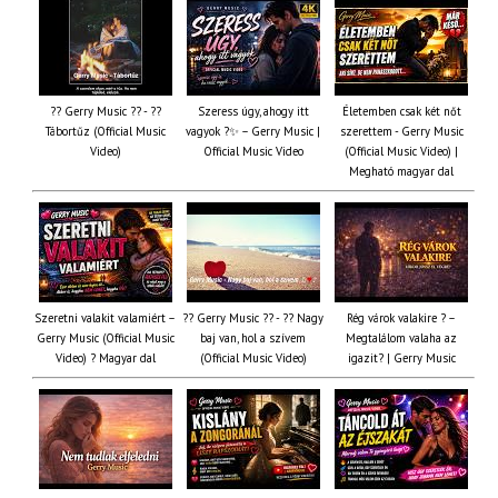
?? Gerry Music ?? - ??
Szeress úgy, ahogy itt
Életemben csak két nőt
Tábortűz (Official Music
vagyok ?✨ – Gerry Music |
szerettem - Gerry Music
Video)
Official Music Video
(Official Music Video) |
Megható magyar dal
Szeretni valakit valamiért –
?? Gerry Music ?? - ?? Nagy
Rég várok valakire ? –
Gerry Music (Official Music
baj van, hol a szívem
Megtalálom valaha az
Video) ? Magyar dal
(Official Music Video)
igazit? | Gerry Music