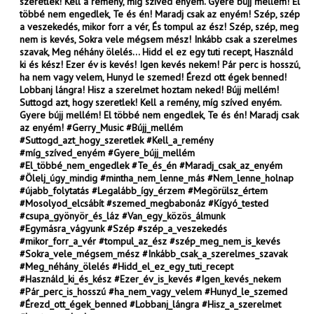
szeretlek! Kell a remény, míg szíved enyém. Gyere bújj mellém! El
többé nem engedlek, Te és én! Maradj csak az enyém! Szép, szép
a veszekedés, mikor forr a vér, És tompul az ész! Szép, szép, meg
nem is kevés, Sokra vele mégsem mész! Inkább csak a szerelmes
szavak, Meg néhány ölelés... Hidd el ez egy tuti recept, Használd
ki és kész! Ezer év is kevés! Igen kevés nekem! Pár perc is hosszú,
ha nem vagy velem, Hunyd le szemed! Érezd ott égek benned!
Lobbanj lángra! Hisz a szerelmet hoztam neked! Bújj mellém!
Suttogd azt, hogy szeretlek! Kell a remény, míg szíved enyém.
Gyere bújj mellém! El többé nem engedlek, Te és én! Maradj csak
az enyém! #Gerry_Music #Bújj_mellém
#Suttogd_azt_hogy_szeretlek #Kell_a_remény
#míg_szíved_enyém #Gyere_bújj_mellém
#El_többé_nem_engedlek #Te_és_én #Maradj_csak_az_enyém
#Ölelj_úgy_mindig #mintha_nem_lenne_más #Nem_lenne_holnap
#újabb_folytatás #Legalább_így_érzem #Megörülsz_értem
#Mosolyod_elcsábít #szemed_megbabonáz #Kígyó_tested
#csupa_gyönyör_és_láz #Van_egy_közös_álmunk
#Egymásra_vágyunk #Szép #szép_a_veszekedés
#mikor_forr_a_vér #tompul_az_ész #szép_meg_nem_is_kevés
#Sokra_vele_mégsem_mész #Inkább_csak_a_szerelmes_szavak
#Meg_néhány_ölelés #Hidd_el_ez_egy_tuti_recept
#Használd_ki_és_kész #Ezer_év_is_kevés #Igen_kevés_nekem
#Pár_perc_is_hosszú #ha_nem_vagy_velem #Hunyd_le_szemed
#Érezd_ott_égek_benned #Lobbanj_lángra #Hisz_a_szerelmet