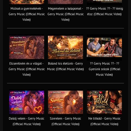
Múlnak a gyermekévek -
Megemelem a kalapomat -
?? Gerry Music ?? - ?? Amíg
Gerry Music (Official Music
Gerry Music (Official Music
élsz (Official Music Video)
Video)
Video)
Elcserélném én a világot -
Bolond kis életünk - Gerry
?? Gerry Music ?? - ??
Gerry Music (Official Music
Music (Official Music Video)
Gyerünk srácok (Official
Video)
Music Video)
Dalolj velem - Gerry Music
Szerelem - Gerry Music
Ne titkold - Gerry Music
(Official Music Video)
(Official Music Video)
(Official Music Video)