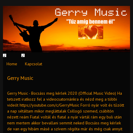
Home
Kapcsolat
Gerry Music
Gerry Music - Bocsáss meg kérlek 2020 (Official Music Video) Ha
tetszett iratkozz fel a videocsatornánkra és nézd meg a többi
videót https://youtube.com/c/GerryMusic Forró nyár volt és tűzött
a nap sétáltam mikor megláttalak Csillogó szemed, csábítón
nézett reám Fiatal voltál és fiatal a nyár vártál rám egy buli után
nem mertem akkor bevallani semmit neked Bocsáss meg kérlek
de van egy hibám másé a szívem régóta már és még csak annyit