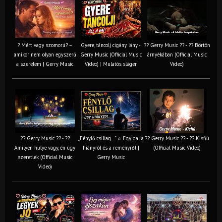
? Mért vagy szomorú? –
Gyere, táncolj cigány lány -
?? Gerry Music ?? - ?? Börtön
amikor nem olyan egyszerű
Gerry Music (Official Music
árnyékában (Official Music
a szerelem | Gerry Music
Video) | Mulatós sláger
Video)
?? Gerry Music ?? - ??
„Fénylő csillag…” ⭐ Egy dal a
?? Gerry Music ?? - ?? Kisfiú
Amilyen hülye vagy, én úgy
hiányról és a reményről |
(Official Music Video)
szeretlek (Official Music
Gerry Music
Video)