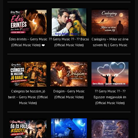
Édes érintés – Gerry Music
?? Gerry Music ?? - ?? Búcsú
Csalogány – Mikor az árva
(Official Music Video) ❤️
(Official Music Video)
szívem fáj | Gerry Music
Csöngess be hozzám, jó
Drágám - Gerry Music
?? Gerry Music ?? - ??
barát – Gerry Music (Official
(Official Music Video)
Egyszer megjavulok én
Music Video)
(Official Music Video)