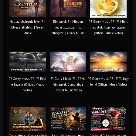
Hull az elsárgult levél ? –
Elmegyek ? – Minden
?? Gerry Music ?? - ?? Miért
Elvesztettelek… | Gerry
megváltozott, amikor
hagytuk, hogy így legyen
Music
elhagytál | Gerry Music
(Official Music Video)
?? Gerry Music ?? - ?? Éjjel
?? Gerry Music ?? - ?? Ha
?? Gerry Music ?? - ?? Te légy
érkezem (Official Music
felmegyek Claudiához
fény! (Official Music Video)
Video)
(Official Music Video)
Gerry Music - Olyan szépek
Szállj fel magasra ☁️ ✨
Virágdal ? Szabad voltam,