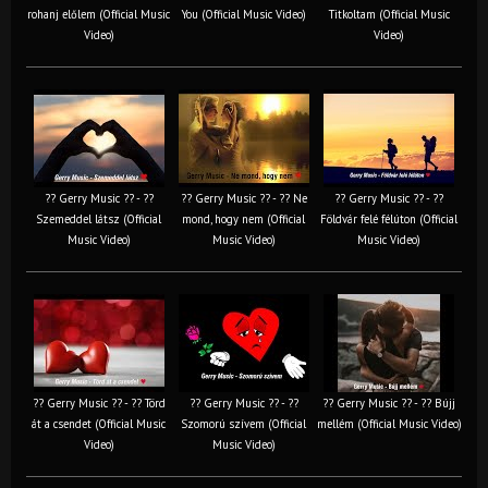
rohanj előlem (Official Music
You (Official Music Video)
Titkoltam (Official Music
Video)
Video)
?? Gerry Music ?? - ??
?? Gerry Music ?? - ?? Ne
?? Gerry Music ?? - ??
Szemeddel látsz (Official
mond, hogy nem (Official
Földvár felé félúton (Official
Music Video)
Music Video)
Music Video)
?? Gerry Music ?? - ?? Törd
?? Gerry Music ?? - ??
?? Gerry Music ?? - ?? Bújj
át a csendet (Official Music
Szomorú szívem (Official
mellém (Official Music Video)
Video)
Music Video)