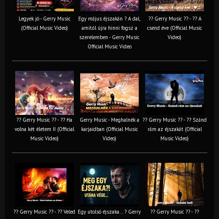
Legyek jó - Gerry Music
Egy május éjszakán ? A dal,
?? Gerry Music ?? - ?? A
(Official Music Video)
amitől újra hinni fogsz a
csend éve (Official Music
szerelemben - Gerry Music
Video)
Official Music Video
?? Gerry Music ?? - ?? Ha
Gerry Music - Meghalnék a
?? Gerry Music ?? - ?? Szánd
volna két életem II (Official
karjaidban (Official Music
rám az éjszakát (Official
Music Video)
Video)
Music Video)
?? Gerry Music ?? - ?? Veled
Egy utolsó éjszaka… ? Gerry
?? Gerry Music ?? - ??