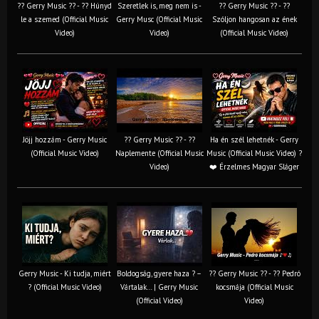
?? Gerry Music ?? - ?? Húnyd
Szeretlek is, meg nem is -
?? Gerry Music ?? - ??
le a szemed (Official Music
Gerry Musc (Official Music
Szóljon hangosan az ének
Video)
Video)
(Official Music Video)
Jöjj hozzám - Gerry Music
?? Gerry Music ?? - ??
Ha én szél lehetnék - Gerry
(Official Music Video)
Naplemente (Official Music
Music (Official Music Video) ?️
Video)
❤️ Érzelmes Magyar Sláger
Gerry Music - Ki tudja, miért
Boldogság, gyere haza ? –
?? Gerry Music ?? - ?? Pedró
? (Official Music Video)
Vártalak… | Gerry Music
kocsmája (Official Music
(Official Video)
Video)