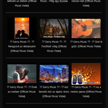
leélném az életem (Official
Music – Még egy éjszaka
Indulni kell (Official Music
Music Video)
Video)
?? Gerry Music ?? - ??
?? Gerry Music ?? - ??
?? Gerry Music ?? - ?? Sírd el
Haragszik az édesanyám
Fordított világ (Official
gitár (Official Music Video)
(Official Music Video)
Music Video)
?? Gerry Music ?? - ?? Ének
?? Gerry Music ?? - ?? Azt
?? Gerry Music ?? - ?? Az a
az esőben (Official Music
beszéli már az egész város
rendes iparos (Official Music
Video)
(Official Music Video)
Video)