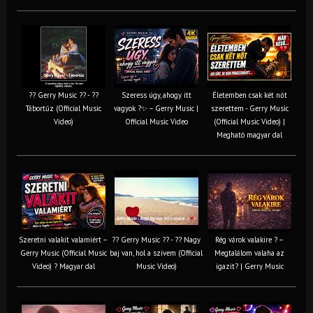
?? Gerry Music ?? - ??
Szeress úgy, ahogy itt
Életemben csak két nőt
Tábortűz (Official Music
vagyok ?✨ – Gerry Music |
szerettem - Gerry Music
Video)
Official Music Video
(Official Music Video) |
Megható magyar dal
Szeretni valakit valamiért –
?? Gerry Music ?? - ?? Nagy
Rég várok valakire ? –
Gerry Music (Official Music
baj van, hol a szívem (Official
Megtalálom valaha az
Video) ? Magyar dal
Music Video)
igazit? | Gerry Music