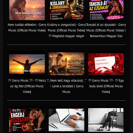
Nem tudlak elfeledni - Gerry
Kislány a zongoránál - Gerry
Táncold át az éjszakát - Gerry
Music (Official Music Video)
Music (Official Music Video)
Music (Official Music Video) |
?? Megható magyar sláger
Romantikus Magyar Dal
?? Gerry Music ?? - ?? Nézz
? „Nem kell, hogy válaszolj…”
?? Gerry Music ?? - ?? Egy
az ég felé (Official Music
– Levél a távolból | Gerry
buta levél (Official Music
Video)
Music
Video)