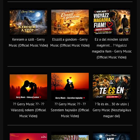
Keresem a szót - Gerry
Elszáll a gondom - Gerry
Ez a dal minden szülőt
Music (Official Music Video)
Music (Official Music Video)
megérint… ? Vigyázz
magadra fiam - Gerry Music
(Official Music Video)
?? Gerry Music ?? - ??
?? Gerry Music ?? - ??
? Te és én… 30 év után |
Válaszolj nekem (Official
Szerelem hajnalán (Official
Gerry Music (Nosztalgikus
Music Video)
Music Video)
magyar dal)