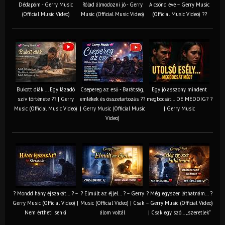
Dédapám - Gerry Music
Rólad álmodozni jó - Gerry
A csönd éve – Gerry Music
(Official Music Video)
Music (Official Music Video)
(Official Music Video) ??
Bukott diák ... Egy lázadó
Csepereg az eső - Barátság,
Egy jó asszony mindent
szív története ?? | Gerry
emlékek és összetartozás ?️?
megbocsát… DE MEDDIG? ?
Music (Official Music Video)
| Gerry Music (Official Music
| Gerry Music
Video)
? Mondd hány éjszakát… ? –
? Elmúlt az éjjel… ? – Gerry
? Még egyszer láthatnám… ?
Gerry Music (Official Video) |
Music (Official Video) | Csak
– Gerry Music (Official Video)
Nem értheti senki
álom voltál
| Csak egy szó… „szeretlek”