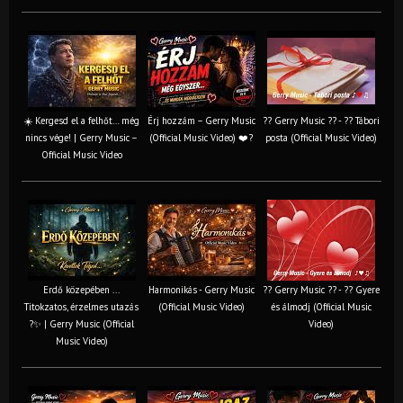
☀️ Kergesd el a felhőt… még
Érj hozzám – Gerry Music
?? Gerry Music ?? - ?? Tábori
nincs vége! | Gerry Music –
(Official Music Video) ❤️?
posta (Official Music Video)
Official Music Video
Erdő közepében ...
Harmonikás - Gerry Music
?? Gerry Music ?? - ?? Gyere
Titokzatos, érzelmes utazás
(Official Music Video)
és álmodj (Official Music
?✨ | Gerry Music (Official
Video)
Music Video)