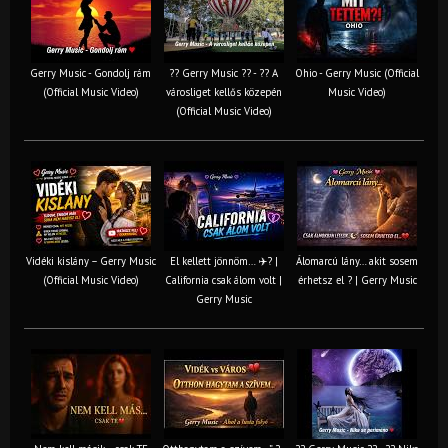
Gerry Music - Gondolj rám
?? Gerry Music ?? - ?? A
Ohio - Gerry Music (Official
(Official Music Video)
városliget kellős közepén
Music Video)
(Official Music Video)
Vidéki kislány – Gerry Music
El kellett jönnöm… ✈️? |
Álomarcú lány… akit sosem
(Official Music Video)
California csak álom volt |
érhetsz el ? | Gerry Music
Gerry Music