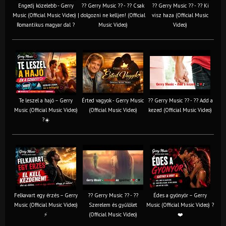
Engedj közelebb - Gerry
?? Gerry Music ?? - ?? Csak
?? Gerry Music ?? - ?? Ki
Music (Official Music Video) |
dolgozni ne kelljen! (Official
visz haza (Official Music
Romantikus magyar dal ?
Music Video)
Video)
Te leszel a hajó – Gerry
Érted vagyok - Gerry Music
?? Gerry Music ?? - ?? Add a
Music (Official Music Video)
(Official Music Video)
kezed (Official Music Video)
?☀️
Felkavart egy érzés – Gerry
?? Gerry Music ?? - ??
Édes a gyönyör – Gerry
Music (Official Music Video)
Szerelem és gyűlölet
Music (Official Music Video) ?
⚡
(Official Music Video)
❤️