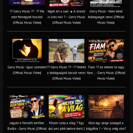
?? Gerry Music ?? - ?? Ma
Véget ért a nyár ☀️ A strand
Gerry Music - Nem lehet
este felmegyek hozzád
is üres már ? – Gerry Music
boldogságot venni (Official
(Official Music Video)
(Official Music Video)
Music Video)
Gerry Music - Igazi szerelem
?? Gerry Music ?? - ?? Nehéz
Fiam ?‍? Az életem te vagy
(Official Music Video)
a boldogságtól búcsút venni
fiam... - Gerry Music (Official
(Official Music Video)
Music Video)
Legyen a Horváth kertben
Milyen szép a világ ? Egy
Köss egy sárga szalagot a
Budán - Gerry Music (Official
dal, ami jobb kedvre derít |
tölgyfára ?️ – Vársz még rám?