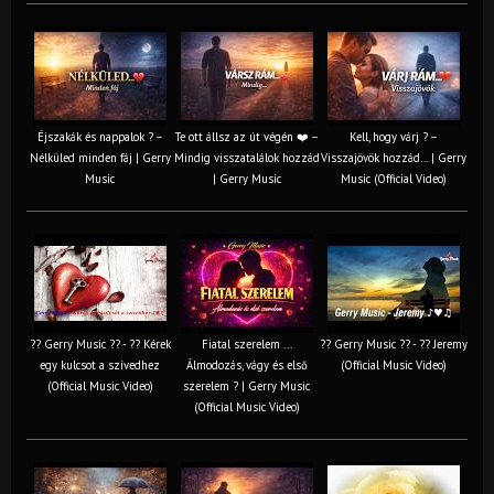
Éjszakák és nappalok ? –
Te ott állsz az út végén ❤️ –
Kell, hogy várj ? –
Nélküled minden fáj | Gerry
Mindig visszatalálok hozzád
Visszajövök hozzád… | Gerry
Music
| Gerry Music
Music (Official Video)
?? Gerry Music ?? - ?? Kérek
Fiatal szerelem ...
?? Gerry Music ?? - ?? Jeremy
egy kulcsot a szívedhez
Álmodozás, vágy és első
(Official Music Video)
(Official Music Video)
szerelem ? | Gerry Music
(Official Music Video)