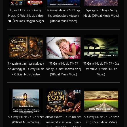
Ég és föld között - Gerry
?? Gerry Music ?? - ?? Egy
Gyöngyhajú lány - Gerry
Music (Official Music Video)
kis boldogságra vágyom
Music (Official Music Video)
?❤️ Érzelmes Magyar Sláger
(Official Music Video)
? Hazafelé… amikor csak egy
?? Gerry Music ?? - ??
?? Gerry Music ?? - ?? Húsz
helyre vágysz | Gerry Music
Könnyű álmot hozzon az éj
év múlva (Official Music
– Official Music Video
(Official Music Video)
Video)
?? Gerry Music ?? - ?? Érzés
Almát eszem… ? De közben
?? Gerry Music ?? - ?? Száz
(Official Music Video)
összetört a szívem | Gerry
út (Official Music Video)