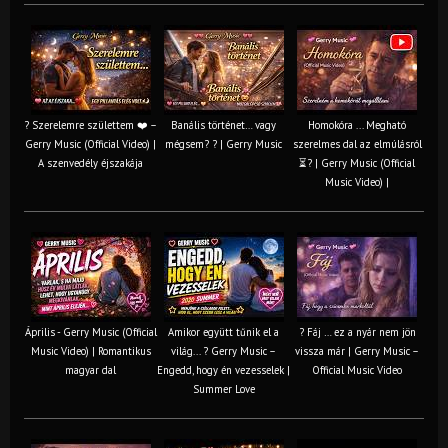
? Szerelemre születtem ❤️ –
Banális történet… vagy
Homokóra ... Megható
Gerry Music (Official Video) |
mégsem? ? | Gerry Music
szerelmes dal az elmúlásról
A szenvedély éjszakája
⏳? | Gerry Music (Official
Music Video) |
Április - Gerry Music (Official
Amikor együtt tűnik el a
? Fáj … ez a nyár nem jön
Music Video) | Romantikus
világ... ? Gerry Music –
vissza már | Gerry Music –
magyar dal
Engedd, hogy én vezesselek |
Official Music Video
Summer Love