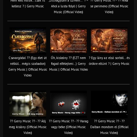
Nem kell másik… csak TE
„Otthagytam a szívem…” ? –
?? Gerry Music ?? - ?? Nika
kellesz ? | Gerry Music
Ahol a lusta folyó | Gerry
se perimeno (Official Music
Music (Official Video)
Video)
Csavargódal ?? (Egy élet út
Óh, kisleány ?? (EZT nem
? Egy lány az első sorból… és
nélkül… mégis szabadon)
fogod elfelejteni…) Gerry
örökre eltűnt ? | Gerry Music
Gerry Music | Official Music
Music | Official Music Video
Video
?? Gerry Music ?? - ?? Állj
?? Gerry Music ?? - ?? Harag
?? Gerry Music ?? - ??
meg kislány (Official Music
vagy béke (Official Music
Dalban mondom el (Official
Video)
Video)
Music Video)