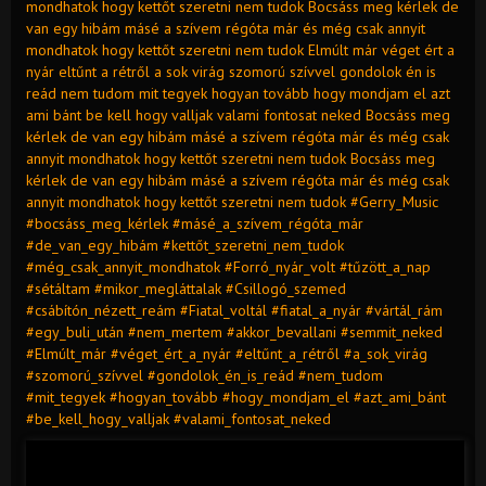
mondhatok hogy kettőt szeretni nem tudok Bocsáss meg kérlek de
van egy hibám másé a szívem régóta már és még csak annyit
mondhatok hogy kettőt szeretni nem tudok Elmúlt már véget ért a
nyár eltűnt a rétről a sok virág szomorú szívvel gondolok én is
reád nem tudom mit tegyek hogyan tovább hogy mondjam el azt
ami bánt be kell hogy valljak valami fontosat neked Bocsáss meg
kérlek de van egy hibám másé a szívem régóta már és még csak
annyit mondhatok hogy kettőt szeretni nem tudok Bocsáss meg
kérlek de van egy hibám másé a szívem régóta már és még csak
annyit mondhatok hogy kettőt szeretni nem tudok #Gerry_Music
#bocsáss_meg_kérlek #másé_a_szívem_régóta_már
#de_van_egy_hibám #kettőt_szeretni_nem_tudok
#még_csak_annyit_mondhatok #Forró_nyár_volt #tűzött_a_nap
#sétáltam #mikor_megláttalak #Csillogó_szemed
#csábítón_nézett_reám #Fiatal_voltál #fiatal_a_nyár #vártál_rám
#egy_buli_után #nem_mertem #akkor_bevallani #semmit_neked
#Elmúlt_már #véget_ért_a_nyár #eltűnt_a_rétről #a_sok_virág
#szomorú_szívvel #gondolok_én_is_reád #nem_tudom
#mit_tegyek #hogyan_tovább #hogy_mondjam_el #azt_ami_bánt
#be_kell_hogy_valljak #valami_fontosat_neked