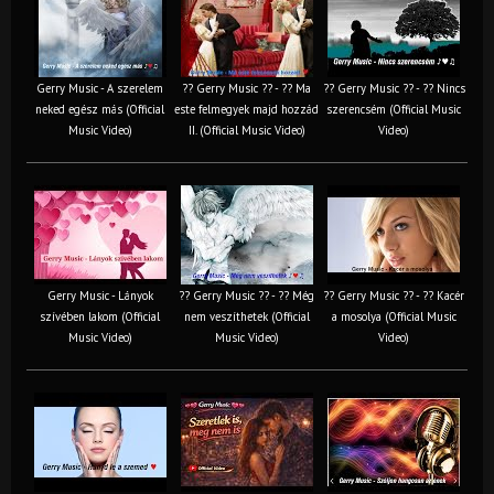
Gerry Music - A szerelem
?? Gerry Music ?? - ?? Ma
?? Gerry Music ?? - ?? Nincs
neked egész más (Official
este felmegyek majd hozzád
szerencsém (Official Music
Music Video)
II. (Official Music Video)
Video)
Gerry Music - Lányok
?? Gerry Music ?? - ?? Még
?? Gerry Music ?? - ?? Kacér
szívében lakom (Official
nem veszíthetek (Official
a mosolya (Official Music
Music Video)
Music Video)
Video)