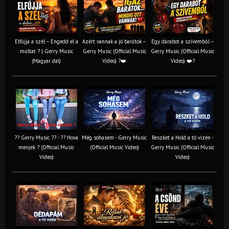
Elfújja a szél – Engedd el a
Azért vannak a jó barátok –
Egy darabot a szívemből –
múltat ? | Gerry Music
Gerry Music (Official Music
Gerry Music (Official Music
(Magyar dal)
Video) ?❤️
Video) ❤️?
?? Gerry Music ?? - ?? Hova
Még sohasem - Gerry Music
Reszket a Hold a tó vizén -
menjek ? (Official Music
(Official Music Video)
Gerry Music (Official Music
Video)
Video)