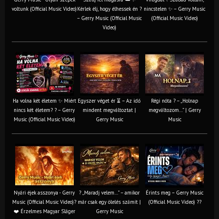
voltunk (Official Music Video)
Kérlek élj, hogy élhessek én ?
nincstelen ✨ – Gerry Music
– Gerry Music (Official Music
(Official Music Video)
Video)
Ha volna két életem ✨ Miért
Egyszer véget ér ⏳ – Az idő
Régi nóta ? – „Holnap
nincs két életem? ? – Gerry
mindent megváltoztat |
megváltozom…” | Gerry
Music (Official Music Video)
Gerry Music
Music
Nyári éjek asszonya - Gerry
? „Maradj velem…” – amikor
Érints meg – Gerry Music
Music (Official Music Video)?
már csak egy ölelés számít |
(Official Music Video) ??
❤️ Érzelmes Magyar Sláger
Gerry Music