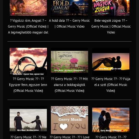
? Vigyázz rám, Angyal ? –
A hold dala ?? – Gerry Music
Bele vagyok zúgva ?? –
Gerry Music (Official Video) |
| Official Music Video
Gerry Music | Official Music
A legmeghatóbb magyar dal
Video
?? Gerry Music ?? - ??
?? Gerry Music ?? - ?? Mit
?? Gerry Music ?? - ?? Fújja
Egyszer fenn, egyszer lenn
akarsz a boldogságtól
el a szél (Official Music
(Official Music Video)
(Official Music Video)
Video)
?? Gerry Music ?? - ?? Ne
?? Gerry Music ?? - ?? I Love
?? Gerry Music ?? - ??