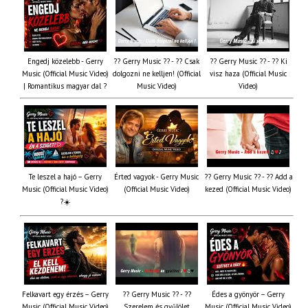
Engedj közelebb - Gerry
?? Gerry Music ?? - ?? Csak
?? Gerry Music ?? - ?? Ki
Music (Official Music Video)
dolgozni ne kelljen! (Official
visz haza (Official Music
| Romantikus magyar dal ?
Music Video)
Video)
Te leszel a hajó – Gerry
Érted vagyok - Gerry Music
?? Gerry Music ?? - ?? Add a
Music (Official Music Video)
(Official Music Video)
kezed (Official Music Video)
?☀️
Felkavart egy érzés – Gerry
?? Gerry Music ?? - ??
Édes a gyönyör – Gerry
Music (Official Music Video)
Szerelem és gyűlölet
Music (Official Music Video)