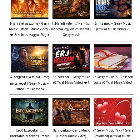
Nyári éjek asszonya - Gerry
? „Maradj velem…” – amikor
Érints meg – Gerry Music
Music (Official Music Video)?
már csak egy ölelés számít |
(Official Music Video) ??
❤️ Érzelmes Magyar Sláger
Gerry Music
☀️ Kergesd el a felhőt… még
Érj hozzám – Gerry Music
?? Gerry Music ?? - ?? Tábori
(Official Music Video) ❤️?
posta (Official Music Video)
nincs vége! | Gerry Music –
Official Music Video
Erdő közepében ...
Harmonikás - Gerry Music
?? Gerry Music ?? - ?? Gyere
Titokzatos, érzelmes utazás
(Official Music Video)
és álmodj (Official Music