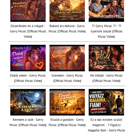
Elcserélném én a világot -
Bolond kis életünk - Gerry
?? Gerry Music ?? - ??
Gerry Music (Official Music
Music (Official Music Video)
Gyerünk srácok (Official
Video)
Music Video)
Dalolj velem - Gerry Music
Szerelem - Gerry Music
Ne titkold - Gerry Music
(Official Music Video)
(Official Music Video)
(Official Music Video)
Keresem a szót - Gerry
Elszáll a gondom - Gerry
Ez a dal minden szülőt
Music (Official Music Video)
Music (Official Music Video)
megérint… ? Vigyázz
magadra fiam - Gerry Music