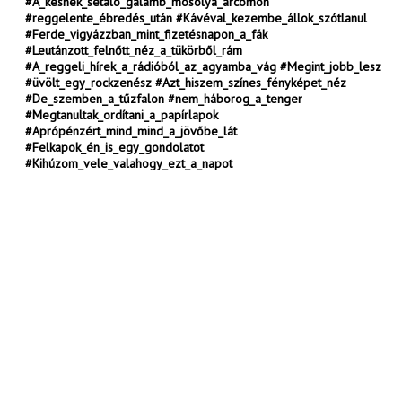
#A_késnek_sétáló_galamb_mosolya_arcomon
#reggelente_ébredés_után #Kávéval_kezembe_állok_szótlanul
#Ferde_vigyázzban_mint_fizetésnapon_a_fák
#Leutánzott_felnőtt_néz_a_tükörből_rám
#A_reggeli_hírek_a_rádióból_az_agyamba_vág #Megint_jobb_lesz
#üvölt_egy_rockzenész #Azt_hiszem_színes_fényképet_néz
#De_szemben_a_tűzfalon #nem_háborog_a_tenger
#Megtanultak_ordítani_a_papírlapok
#Aprópénzért_mind_mind_a_jövőbe_lát
#Felkapok_én_is_egy_gondolatot
#Kihúzom_vele_valahogy_ezt_a_napot