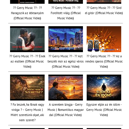
?? Gerry Music ?? - ??
?? Gerry Music ?? - ??
?? Gerry Music ?? - ?? Sírd
Haragszik az édesanyám
Fordított világ (Official
el gitár (Official Music Video)
(Official Music Video)
Music Video)
?? Gerry Music ?? - ?? Ének
?? Gerry Music ?? - ?? Azt
?? Gerry Music ?? - ?? Az a
az esőben (Official Music
beszéli már az egész város
rendes iparos (Official Music
Video)
(Official Music Video)
Video)
? Fa leszek, ha fának vagy
A szerelem lángja - Gerry
Egyszer eljön az én időm -
virága ? – Gerry Music |
Music | Romantikus magyar
Gerry Music (Official Music
Miért szeretünk olyat, aki
dal (Official Music Video)
Video)
nem szeret?