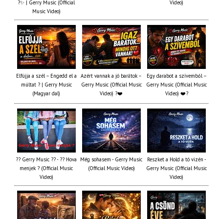
?✨ | Gerry Music (Official
Video)
Music Video)
Elfújja a szél – Engedd el a
Azért vannak a jó barátok –
Egy darabot a szívemből –
múltat ? | Gerry Music
Gerry Music (Official Music
Gerry Music (Official Music
(Magyar dal)
Video) ?❤️
Video) ❤️?
?? Gerry Music ?? - ?? Hova
Még sohasem - Gerry Music
Reszket a Hold a tó vizén -
menjek ? (Official Music
(Official Music Video)
Gerry Music (Official Music
Video)
Video)