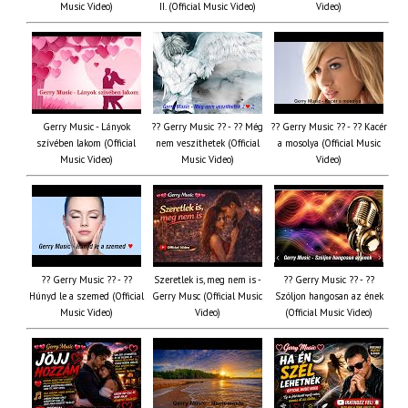
Music Video)
II. (Official Music Video)
Video)
Gerry Music - Lányok
?? Gerry Music ?? - ?? Még
?? Gerry Music ?? - ?? Kacér
szívében lakom (Official
nem veszíthetek (Official
a mosolya (Official Music
Music Video)
Music Video)
Video)
?? Gerry Music ?? - ??
Szeretlek is, meg nem is -
?? Gerry Music ?? - ??
Húnyd le a szemed (Official
Gerry Musc (Official Music
Szóljon hangosan az ének
Music Video)
Video)
(Official Music Video)