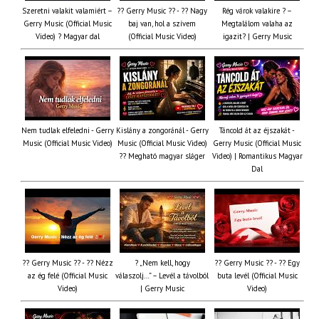
Szeretni valakit valamiért –
?? Gerry Music ?? - ?? Nagy
Rég várok valakire ? –
Gerry Music (Official Music
baj van, hol a szívem
Megtalálom valaha az
Video) ? Magyar dal
(Official Music Video)
igazit? | Gerry Music
Nem tudlak elfeledni - Gerry
Kislány a zongoránál - Gerry
Táncold át az éjszakát -
Music (Official Music Video)
Music (Official Music Video)
Gerry Music (Official Music
?? Megható magyar sláger
Video) | Romantikus Magyar
Dal
?? Gerry Music ?? - ?? Nézz
? „Nem kell, hogy
?? Gerry Music ?? - ?? Egy
az ég felé (Official Music
válaszolj…” – Levél a távolból
buta levél (Official Music
Video)
| Gerry Music
Video)