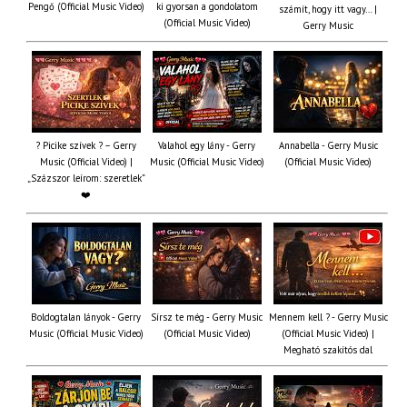
Pengő (Official Music Video)
ki gyorsan a gondolatom
számít, hogy itt vagy… |
(Official Music Video)
Gerry Music
? Picike szívek ? – Gerry
Valahol egy lány - Gerry
Annabella - Gerry Music
Music (Official Video) |
Music (Official Music Video)
(Official Music Video)
„Százszor leírom: szeretlek”
❤️
Boldogtalan lányok - Gerry
Sírsz te még - Gerry Music
Mennem kell ? - Gerry Music
Music (Official Music Video)
(Official Music Video)
(Official Music Video) |
Megható szakítós dal