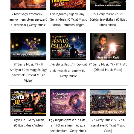
? Mért vagy szomorú? –
Gyere, táncolj cigány lány -
?? Gerry Music ?? - ??
amikor nem olyan egyszerű
Gerry Music (Official Music
Börtön árnyékában (Official
a szerelem | Gerry Music
Video) | Mulatós sláger
Music Video)
?? Gerry Music ?? - ??
„Fénylő csillag…” ⭐ Egy dal
?? Gerry Music ?? - ?? Kisfiú
Amilyen hülye vagy, én úgy
(Official Music Video)
a hiányról és a reményről |
szeretlek (Official Music
Gerry Music
Video)
Legyek jó - Gerry Music
Egy május éjszakán ? A dal,
?? Gerry Music ?? - ?? A
(Official Music Video)
amitől újra hinni fogsz a
csend éve (Official Music
szerelemben - Gerry Music
Video)