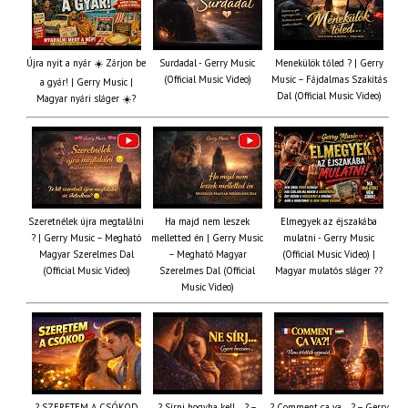
Újra nyit a nyár ☀️ Zárjon be
Surdadal - Gerry Music
Menekülök tőled ? | Gerry
(Official Music Video)
Music – Fájdalmas Szakítás
a gyár! | Gerry Music |
Dal (Official Music Video)
Magyar nyári sláger ☀️?
Szeretnélek újra megtalálni
Ha majd nem leszek
Elmegyek az éjszakába
? | Gerry Music – Megható
melletted én | Gerry Music
mulatni - Gerry Music
Magyar Szerelmes Dal
– Megható Magyar
(Official Music Video) |
(Official Music Video)
Szerelmes Dal (Official
Magyar mulatós sláger ??
Music Video)
? SZERETEM A CSÓKOD
? Sírni hogyha kell… ? –
? Comment ça va… ? – Gerry