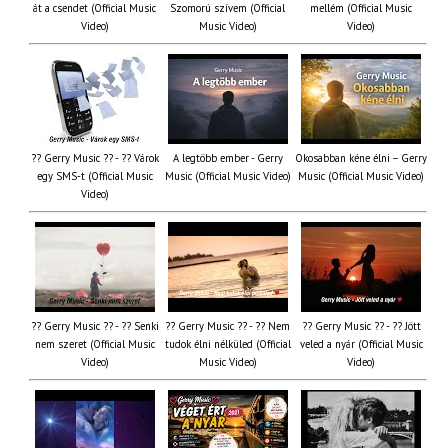
át a csendet (Official Music
Szomorú szívem (Official
mellém (Official Music
Video)
Music Video)
Video)
?? Gerry Music ?? - ?? Várok
A legtöbb ember - Gerry
Okosabban kéne élni – Gerry
egy SMS-t (Official Music
Music (Official Music Video)
Music (Official Music Video)
Video)
?? Gerry Music ?? - ?? Senki
?? Gerry Music ?? - ?? Nem
?? Gerry Music ?? - ?? Jött
nem szeret (Official Music
tudok élni nélküled (Official
veled a nyár (Official Music
Video)
Music Video)
Video)