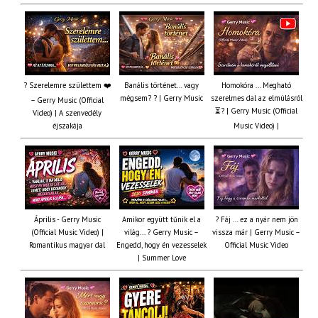
? Szerelemre születtem ❤️
Banális történet… vagy
Homokóra ... Megható
mégsem? ? | Gerry Music
szerelmes dal az elmúlásról
– Gerry Music (Official
⏳? | Gerry Music (Official
Video) | A szenvedély
éjszakája
Music Video) |
Április - Gerry Music
Amikor együtt tűnik el a
? Fáj … ez a nyár nem jön
(Official Music Video) |
világ... ? Gerry Music –
vissza már | Gerry Music –
Romantikus magyar dal
Engedd, hogy én vezesselek
Official Music Video
| Summer Love