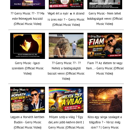
?? Gerry Music ?? - ?? Ma
Véget ért a nyár ☀️ A strand
Gerry Music - Nem lehet
este felmegyek hozzád
boldogságot venni (Official
is üres már ? – Gerry Music
(Official Music Video)
Music Video)
(Official Music Video)
Gerry Music - Igazi
?? Gerry Music ?? - ??
Fiam ?‍? Az életem te vagy
szerelem (Official Music
Nehéz a boldogságtól
fiam... - Gerry Music (Official
Video)
búcsút venni (Official Music
Music Video)
Video)
Legyen a Horváth kertben
Milyen szép a világ ? Egy
Köss egy sárga szalagot a
Budán - Gerry Music
dal, ami jobb kedvre derít |
tölgyfára ?️ – Vársz még
(Official Music Video)
Gerry Music (Official Music
rám? ? | Gerry Music