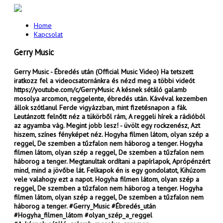
Home
Kapcsolat
Gerry Music
Gerry Music - Ébredés után (Official Music Video) Ha tetszett
iratkozz fel a videocsatornánkra és nézd meg a többi videót
https://youtube.com/c/GerryMusic A késnek sétáló galamb
mosolya arcomon, reggelente, ébredés után. Kávéval kezemben
állok szótlanul Ferde vigyázzban, mint fizetésnapon a fák.
Leutánzott felnőtt néz a tükörből rám, A reggeli hírek a rádióból
az agyamba vág. Megint jobb lesz! - üvölt egy rockzenész, Azt
hiszem, színes fényképet néz. Hogyha filmen látom, olyan szép a
reggel, De szemben a tűzfalon nem háborog a tenger. Hogyha
filmen látom, olyan szép a reggel, De szemben a tűzfalon nem
háborog a tenger. Megtanultak ordítani a papírlapok, Aprópénzért
mind, mind a jövőbe lát. Felkapok én is egy gondolatot, Kihúzom
vele valahogy ezt a napot. Hogyha filmen látom, olyan szép a
reggel, De szemben a tűzfalon nem háborog a tenger. Hogyha
filmen látom, olyan szép a reggel, De szemben a tűzfalon nem
háborog a tenger. #Gerry_Music #Ébredés_után
#Hogyha_filmen_látom #olyan_szép_a_reggel