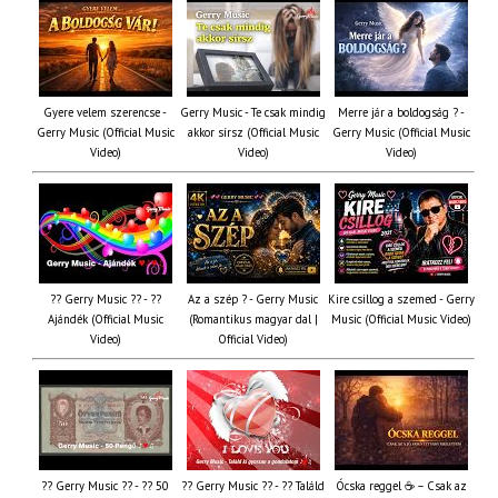
Gyere velem szerencse -
Gerry Music - Te csak mindig
Merre jár a boldogság ? -
Gerry Music (Official Music
akkor sírsz (Official Music
Gerry Music (Official Music
Video)
Video)
Video)
?? Gerry Music ?? - ??
Az a szép ? - Gerry Music
Kire csillog a szemed - Gerry
Ajándék (Official Music
(Romantikus magyar dal |
Music (Official Music Video)
Video)
Official Video)
?? Gerry Music ?? - ?? 50
?? Gerry Music ?? - ?? Találd
Ócska reggel ☕ – Csak az