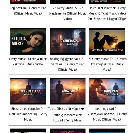
Jöjj hozzám - Gerry Music
?? Gerry Music ?? - ??
Ha én szél lehetnék - Gerry
(Official Music Video)
Naplemente (Official Music
Music (Official Music Video)
Video)
?️❤️ Érzelmes Magyar Sláger
Gerry Music - Ki tudja, miért
Boldogság, gyere haza ? –
?? Gerry Music ?? - ?? Pedró
? (Official Music Video)
Vártalak… | Gerry Music
kocsmája (Official Music
(Official Video)
Video)
Éjszakák és nappalok ? –
Te ott állsz az út végén ❤️ –
Kell, hogy várj ? –
Nélküled minden fáj | Gerry
Visszajövök hozzád… | Gerry
Mindig visszatalálok
Music
Music (Official Video)
hozzád | Gerry Music