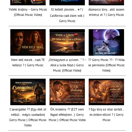
Vidéki kislány – Gerry Music
El kellett jönnöm… ✈️? |
Álomarcú lány… akit sosem
(Official Music Video)
érhetsz el ? | Gerry Music
California csak álom volt |
Gerry Music
Nem kell másik… csak TE
„Otthagytam a szívem…” ? –
?? Gerry Music ?? - ?? Nika
kellesz ? | Gerry Music
Ahol a lusta folyó | Gerry
se perimeno (Official Music
Music (Official Video)
Video)
Csavargódal ?? (Egy élet út
Óh, kisleány ?? (EZT nem
? Egy lány az első sorból…
nélkül… mégis szabadon)
fogod elfelejteni…) Gerry
és örökre eltűnt ? | Gerry
Gerry Music | Official Music
Music | Official Music Video
Music
Video