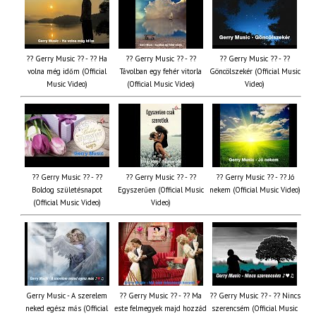
?? Gerry Music ?? - ?? Ha
?? Gerry Music ?? - ??
?? Gerry Music ?? - ??
volna még időm (Official
Távolban egy fehér vitorla
Göncölszekér (Official Music
Music Video)
(Official Music Video)
Video)
?? Gerry Music ?? - ??
?? Gerry Music ?? - ??
?? Gerry Music ?? - ?? Jó
Boldog születésnapot
Egyszerűen (Official Music
nekem (Official Music Video)
(Official Music Video)
Video)
Gerry Music - A szerelem
?? Gerry Music ?? - ?? Ma
?? Gerry Music ?? - ?? Nincs
neked egész más (Official
este felmegyek majd hozzád
szerencsém (Official Music