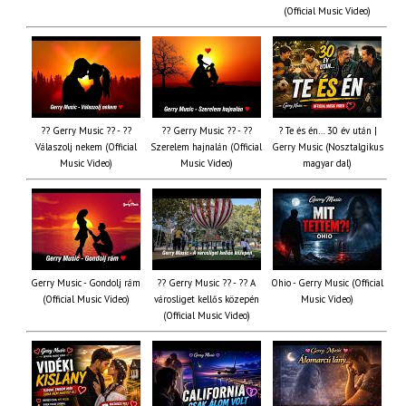
(Official Music Video)
?? Gerry Music ?? - ??
?? Gerry Music ?? - ??
? Te és én… 30 év után |
Válaszolj nekem (Official
Szerelem hajnalán (Official
Gerry Music (Nosztalgikus
Music Video)
Music Video)
magyar dal)
Gerry Music - Gondolj rám
?? Gerry Music ?? - ?? A
Ohio - Gerry Music (Official
(Official Music Video)
városliget kellős közepén
Music Video)
(Official Music Video)