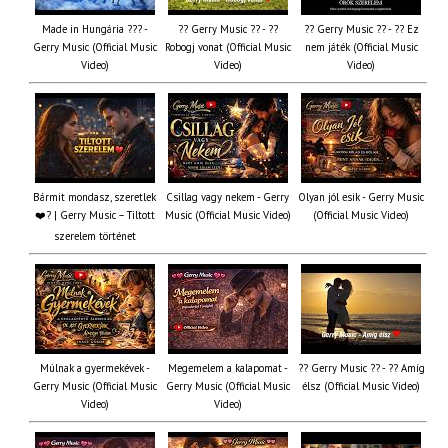
Made in Hungária ??? -
?? Gerry Music ?? - ??
?? Gerry Music ?? - ?? Ez
Gerry Music (Official Music
Robogj vonat (Official Music
nem játék (Official Music
Video)
Video)
Video)
Bármit mondasz, szeretlek
Csillag vagy nekem - Gerry
Olyan jól esik - Gerry Music
❤️‍? | Gerry Music – Tiltott
Music (Official Music Video)
(Official Music Video)
szerelem történet
Múlnak a gyermekévek -
Megemelem a kalapomat -
?? Gerry Music ?? - ?? Amíg
Gerry Music (Official Music
Gerry Music (Official Music
élsz (Official Music Video)
Video)
Video)