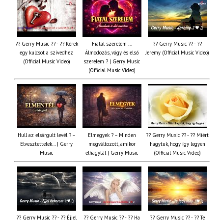
?? Gerry Music ?? - ?? Kérek
Fiatal szerelem ...
?? Gerry Music ?? - ??
egy kulcsot a szívedhez
Álmodozás, vágy és első
Jeremy (Official Music Video)
(Official Music Video)
szerelem ? | Gerry Music
(Official Music Video)
Hull az elsárgult levél ? –
Elmegyek ? – Minden
?? Gerry Music ?? - ?? Miért
Elvesztettelek… | Gerry
megváltozott, amikor
hagytuk, hogy így legyen
Music
elhagytál | Gerry Music
(Official Music Video)
?? Gerry Music ?? - ?? Éjjel
?? Gerry Music ?? - ?? Ha
?? Gerry Music ?? - ?? Te