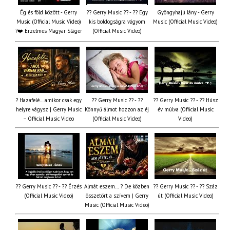
Ég és föld között - Gerry
?? Gerry Music ?? - ?? Egy
Gyöngyhajú lány - Gerry
Music (Official Music Video)
kis boldogságra vágyom
Music (Official Music Video)
?❤️ Érzelmes Magyar Sláger
(Official Music Video)
? Hazafelé… amikor csak egy
?? Gerry Music ?? - ??
?? Gerry Music ?? - ?? Húsz
helyre vágysz | Gerry Music
Könnyű álmot hozzon az éj
év múlva (Official Music
– Official Music Video
(Official Music Video)
Video)
?? Gerry Music ?? - ?? Érzés
Almát eszem… ? De közben
?? Gerry Music ?? - ?? Száz
(Official Music Video)
összetört a szívem | Gerry
út (Official Music Video)
Music (Official Music Video)