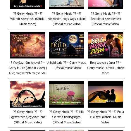
?? Gerry Music ?? - ??
?? Gerry Music ?? - ??
?? Gerry Music ?? - ??
Valamit szeretnék (Official
Köszönöm, hogy vagy nekem
Szerelmet szerelemért
Music Video)
(Official Music Video)
(Official Music Video)
? Vigyázz rám, Angyal ? –
A hold dala ?? – Gerry Music
Bele vagyok zúgva ?? –
Gerry Music (Official Video) |
| Official Music Video
Gerry Music | Official Music
A legmeghatóbb magyar dal
Video
?? Gerry Music ?? - ??
?? Gerry Music ?? - ?? Mit
?? Gerry Music ?? - ?? Fújja
Egyszer fenn, egyszer lenn
akarsz a boldogságtól
el a szél (Official Music
(Official Music Video)
(Official Music Video)
Video)