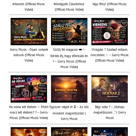
érkezem (Official Music
felmegyek Claudiához
légy fény! (Official Music
Video)
(Official Music Video)
Video)
Gerry Music - Olyan szépek
Szállj fel magasra ☁️ ✨
Virágdal ? Szabad voltam,
voltunk (Official Music
nincstelen ✨ – Gerry Music
Kérlek élj, hogy élhessek én
Video)
(Official Music Video)
? – Gerry Music (Official
Music Video)
Ha volna két életem ✨ Miért
Egyszer véget ér ⏳ – Az idő
Régi nóta ? – „Holnap
nincs két életem? ? – Gerry
megváltozom…” | Gerry
mindent megváltoztat |
Music (Official Music Video)
Music
Gerry Music