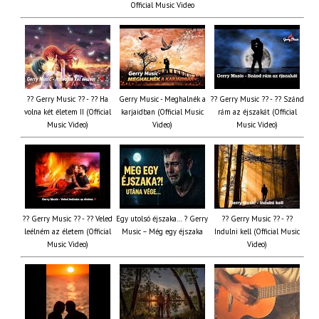
Official Music Video
?? Gerry Music ?? - ?? Ha
Gerry Music - Meghalnék a
?? Gerry Music ?? - ?? Szánd
volna két életem II (Official
karjaidban (Official Music
rám az éjszakát (Official
Music Video)
Video)
Music Video)
?? Gerry Music ?? - ?? Veled
Egy utolsó éjszaka… ? Gerry
?? Gerry Music ?? - ??
leélném az életem (Official
Music – Még egy éjszaka
Indulni kell (Official Music
Music Video)
Video)