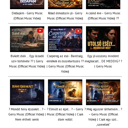
Dédapám - Gerry Music
Rólad álmodozni jó - Gerry
A csönd éve – Gerry Music
(Official Music Video)
Music (Official Music Video)
(Official Music Video) ??
Bukott diák ... Egy lázadó
Csepereg az eső - Barátság,
Egy jó asszony mindent
szív története ?? | Gerry
emlékek és összetartozás ?️?
megbocsát… DE MEDDIG? ?
Music (Official Music Video)
| Gerry Music (Official Music
| Gerry Music
Video)
? Mondd hány éjszakát… ? –
? Elmúlt az éjjel… ? – Gerry
? Még egyszer láthatnám… ?
Gerry Music (Official Video) |
Music (Official Video) | Csak
– Gerry Music (Official
Nem értheti senki
álom voltál
Video) | Csak egy szó…
„szeretlek”