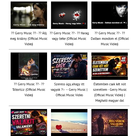
?? Gerry Music ?? - ?? Állj
?? Gerry Music ?? - ?? Harag
?? Gerry Music ?? - ??
meg kislány (Official Music
vagy béke (Official Music
Dalban mondom el (Official
Video)
Video)
Music Video)
?? Gerry Music ?? - ??
Szeress úgy, ahogy itt
Életemben csak két nőt
Tábortűz (Official Music
vagyok ?✨ – Gerry Music |
szerettem - Gerry Music
Video)
Official Music Video
(Official Music Video) |
Megható magyar dal