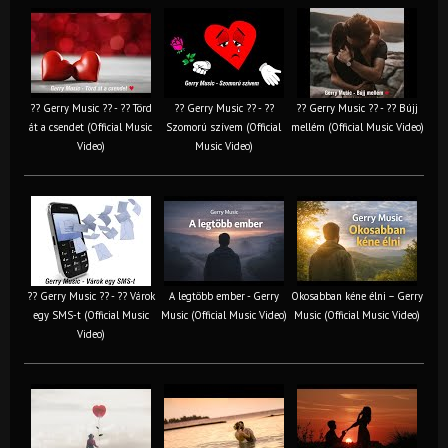
?? Gerry Music ?? - ?? Törd
?? Gerry Music ?? - ??
?? Gerry Music ?? - ?? Bújj
át a csendet (Official Music
Szomorú szívem (Official
mellém (Official Music Video)
Video)
Music Video)
?? Gerry Music ?? - ?? Várok
A legtöbb ember - Gerry
Okosabban kéne élni – Gerry
egy SMS-t (Official Music
Music (Official Music Video)
Music (Official Music Video)
Video)