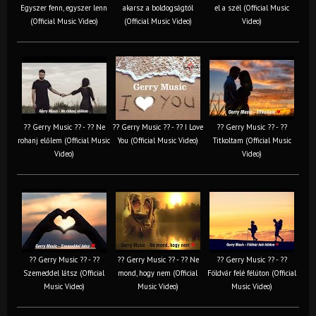
Egyszer fenn, egyszer lenn
akarsz a boldogságtól
el a szél (Official Music
(Official Music Video)
(Official Music Video)
Video)
?? Gerry Music ?? - ?? Ne
?? Gerry Music ?? - ?? I Love
?? Gerry Music ?? - ??
rohanj előlem (Official Music
You (Official Music Video)
Titkoltam (Official Music
Video)
Video)
?? Gerry Music ?? - ??
?? Gerry Music ?? - ?? Ne
?? Gerry Music ?? - ??
Szemeddel látsz (Official
mond, hogy nem (Official
Földvár felé félúton (Official
Music Video)
Music Video)
Music Video)