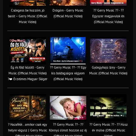
Csöngess be hozzám, jó
Drágám - Gerry Music
?? Gerry Music ?? - ??
barát – Gerry Music (Official
(Official Music Video)
Egyszer megjavulok én
Music Video)
(Official Music Video)
Ég és föld között - Gerry
?? Gerry Music ?? - ?? Egy
Gyöngyhajú lány - Gerry
Music (Official Music Video)
kis boldogságra vágyom
Music (Official Music Video)
?❤️ Érzelmes Magyar Sláger
(Official Music Video)
? Hazafelé… amikor csak egy
?? Gerry Music ?? - ??
?? Gerry Music ?? - ?? Húsz
helyre vágysz | Gerry Music
Könnyű álmot hozzon az éj
év múlva (Official Music
– Official Music Video
(Official Music Video)
Video)