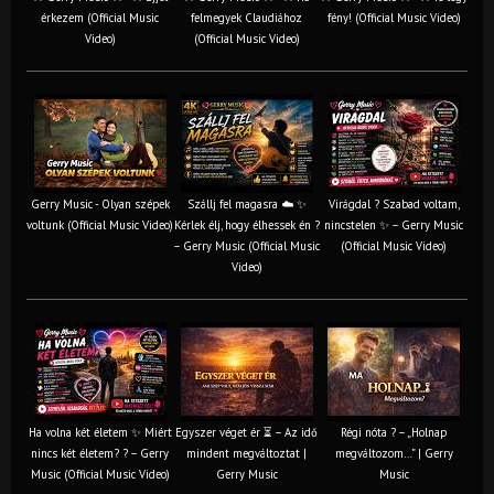
érkezem (Official Music
felmegyek Claudiához
fény! (Official Music Video)
Video)
(Official Music Video)
Gerry Music - Olyan szépek
Szállj fel magasra ☁️ ✨
Virágdal ? Szabad voltam,
voltunk (Official Music Video)
Kérlek élj, hogy élhessek én ?
nincstelen ✨ – Gerry Music
– Gerry Music (Official Music
(Official Music Video)
Video)
Ha volna két életem ✨ Miért
Egyszer véget ér ⏳ – Az idő
Régi nóta ? – „Holnap
nincs két életem? ? – Gerry
mindent megváltoztat |
megváltozom…” | Gerry
Music (Official Music Video)
Gerry Music
Music