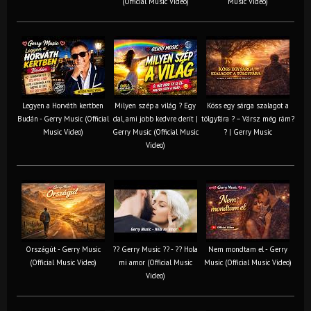
(Official Music Video)
Music Video)
Legyen a Horváth kertben
Milyen szép a világ ? Egy
Köss egy sárga szalagot a
Budán - Gerry Music (Official
dal, ami jobb kedvre derít |
tölgyfára ?️ – Vársz még rám?
Music Video)
Gerry Music (Official Music
? | Gerry Music
Video)
Országút - Gerry Music
?? Gerry Music ?? - ?? Hola
Nem mondtam el - Gerry
(Official Music Video)
mi amor (Official Music
Music (Official Music Video)
Video)