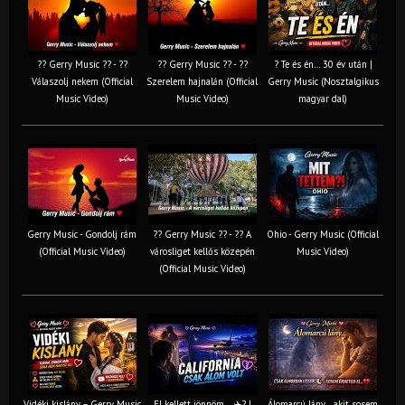
?? Gerry Music ?? - ??
?? Gerry Music ?? - ??
? Te és én… 30 év után |
Válaszolj nekem (Official
Szerelem hajnalán (Official
Gerry Music (Nosztalgikus
Music Video)
Music Video)
magyar dal)
Gerry Music - Gondolj rám
?? Gerry Music ?? - ?? A
Ohio - Gerry Music (Official
(Official Music Video)
városliget kellős közepén
Music Video)
(Official Music Video)
Vidéki kislány – Gerry Music
El kellett jönnöm… ✈️? |
Álomarcú lány… akit sosem