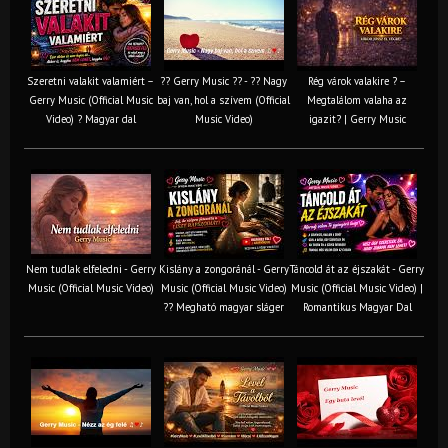
Szeretni valakit valamiért –
?? Gerry Music ?? - ?? Nagy
Rég várok valakire ? –
Gerry Music (Official Music
baj van, hol a szívem (Official
Megtalálom valaha az
Video) ? Magyar dal
Music Video)
igazit? | Gerry Music
Nem tudlak elfeledni - Gerry
Kislány a zongoránál - Gerry
Táncold át az éjszakát - Gerry
Music (Official Music Video)
Music (Official Music Video)
Music (Official Music Video) |
?? Megható magyar sláger
Romantikus Magyar Dal