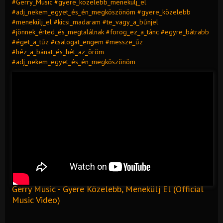
#Gerry_Music #gyere_közelebb_menekülj_el
#adj_nekem_egyet_és_én_megköszönöm #gyere_közelebb
#menekülj_el #kicsi_madaram #te_vagy_a_bűnjel
#jönnek_érted_és_megtalálnak #forog_ez_a_tánc #egyre_bátrabb
#éget_a_tűz #csalogat_engem #messze_űz
#héz_a_bánat_és_hét_az_öröm
#adj_nekem_egyet_és_én_megköszönöm
Gerry Music - Gyere Közelebb, Menekülj El (Official
Music Video)