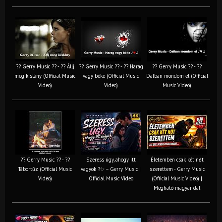
?? Gerry Music ?? - ?? Állj
?? Gerry Music ?? - ?? Harag
?? Gerry Music ?? - ??
meg kislány (Official Music
vagy béke (Official Music
Dalban mondom el (Official
Video)
Video)
Music Video)
?? Gerry Music ?? - ??
Szeress úgy, ahogy itt
Életemben csak két nőt
Tábortűz (Official Music
vagyok ?✨ – Gerry Music |
szerettem - Gerry Music
Video)
Official Music Video
(Official Music Video) |
Megható magyar dal