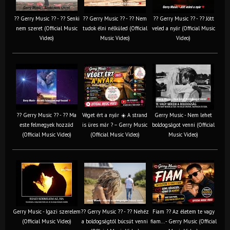
?? Gerry Music ?? - ?? Senki
?? Gerry Music ?? - ?? Nem
?? Gerry Music ?? - ?? Jött
nem szeret (Official Music
tudok élni nélküled (Official
veled a nyár (Official Music
Video)
Music Video)
Video)
?? Gerry Music ?? - ?? Ma
Véget ért a nyár ☀️ A strand
Gerry Music - Nem lehet
este felmegyek hozzád
is üres már ? – Gerry Music
boldogságot venni (Official
(Official Music Video)
(Official Music Video)
Music Video)
Gerry Music - Igazi szerelem
?? Gerry Music ?? - ?? Nehéz
Fiam ?‍? Az életem te vagy
(Official Music Video)
a boldogságtól búcsút venni
fiam... - Gerry Music (Official