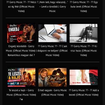
?? Gerry Music ?? - ?? Nézz
? „Nem kell, hogy válaszolj…”
?? Gerry Music ?? - ?? Egy
az ég felé (Official Music
– Levél a távolból | Gerry
buta levél (Official Music
Video)
Music
Video)
Engedj közelebb - Gerry
?? Gerry Music ?? - ?? Csak
?? Gerry Music ?? - ?? Ki
Music (Official Music Video) |
dolgozni ne kelljen! (Official
visz haza (Official Music
Romantikus magyar dal ?
Music Video)
Video)
Te leszel a hajó – Gerry
Érted vagyok - Gerry Music
?? Gerry Music ?? - ?? Add a
Music (Official Music Video)
(Official Music Video)
kezed (Official Music Video)
?☀️