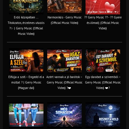
Erdő közepében ...
Harmonikás - Gerry Music
?? Gerry Music ?? - ?? Gyere
Titokzatos, érzelmes utazás
(Official Music Video)
és álmodj (Official Music
?✨ | Gerry Music (Official
Video)
Music Video)
Elfújja a szél – Engedd el a
Azért vannak a jó barátok –
Egy darabot a szívemből –
múltat ? | Gerry Music
Gerry Music (Official Music
Gerry Music (Official Music
(Magyar dal)
Video) ?❤️
Video) ❤️?