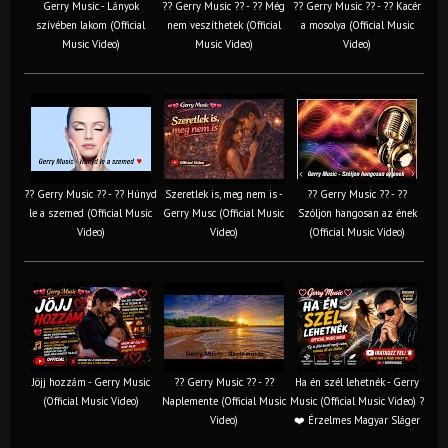
Gerry Music - Lányok
?? Gerry Music ?? - ?? Még
?? Gerry Music ?? - ?? Kacér
szívében lakom (Official
nem veszíthetek (Official
a mosolya (Official Music
Music Video)
Music Video)
Video)
?? Gerry Music ?? - ?? Húnyd
Szeretlek is, meg nem is -
?? Gerry Music ?? - ??
le a szemed (Official Music
Gerry Musc (Official Music
Szóljon hangosan az ének
Video)
Video)
(Official Music Video)
Jöjj hozzám - Gerry Music
?? Gerry Music ?? - ??
Ha én szél lehetnék - Gerry
(Official Music Video)
Naplemente (Official Music
Music (Official Music Video) ?️
Video)
❤️ Érzelmes Magyar Sláger