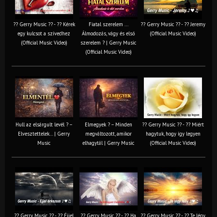
?? Gerry Music ?? - ?? Kérek
Fiatal szerelem ...
?? Gerry Music ?? - ?? Jeremy
egy kulcsot a szívedhez
Álmodozás, vágy és első
(Official Music Video)
(Official Music Video)
szerelem ? | Gerry Music
(Official Music Video)
Hull az elsárgult levél ? –
Elmegyek ? – Minden
?? Gerry Music ?? - ?? Miért
Elvesztettelek… | Gerry
megváltozott, amikor
hagytuk, hogy így legyen
Music
elhagytál | Gerry Music
(Official Music Video)
?? Gerry Music ?? - ?? Éjjel
?? Gerry Music ?? - ?? Ha
?? Gerry Music ?? - ?? Te légy