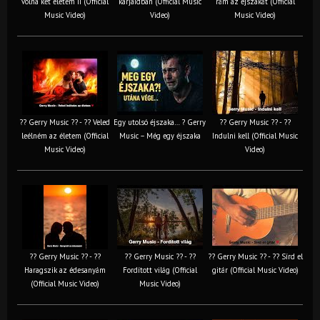
volna két életem II (Official
karjaidban (Official Music
rám az éjszakát (Official
Music Video)
Video)
Music Video)
?? Gerry Music ?? - ?? Veled
Egy utolsó éjszaka… ? Gerry
?? Gerry Music ?? - ??
leélném az életem (Official
Music – Még egy éjszaka
Indulni kell (Official Music
Music Video)
Video)
?? Gerry Music ?? - ??
?? Gerry Music ?? - ??
?? Gerry Music ?? - ?? Sírd el
Haragszik az édesanyám
Fordított világ (Official
gitár (Official Music Video)
(Official Music Video)
Music Video)