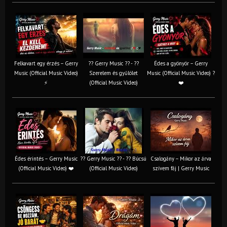
Felkavart egy érzés – Gerry
?? Gerry Music ?? - ??
Édes a gyönyör – Gerry
Music (Official Music Video)
Szerelem és gyűlölet
Music (Official Music Video) ?
⚡
(Official Music Video)
❤️
Édes érintés – Gerry Music
?? Gerry Music ?? - ?? Búcsú
Csalogány – Mikor az árva
(Official Music Video) ❤️
(Official Music Video)
szívem fáj | Gerry Music