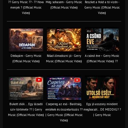
?? Gerry Music ?? - ?? Hova
Még sohasem - Gerry Music
Reszket a Hold a tó vizén -
menjek ? (Official Music
(Official Music Video)
Gerry Music (Official Music
Video)
Video)
Dédapám - Gerry Music
Rólad álmodozni jó - Gerry
A csönd éve – Gerry Music
(Official Music Video)
Music (Official Music Video)
(Official Music Video) ??
Bukott diák ... Egy lázadó
Csepereg az eső - Barátság,
Egy jó asszony mindent
szív története ?? | Gerry
emlékek és összetartozás ?️?
megbocsát… DE MEDDIG? ?
Music (Official Music Video)
| Gerry Music (Official Music
| Gerry Music
Video)