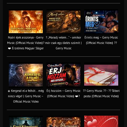
Nyári éjek asszonya - Gerry
? „Maradj velem…” – amikor
Érints meg – Gerry Music
Music (Official Music Video)?
már csak egy ölelés számít |
(Official Music Video) ??
❤️ Érzelmes Magyar Sláger
Gerry Music
☀️ Kergesd el a felhőt… még
Érj hozzám – Gerry Music
?? Gerry Music ?? - ?? Tábori
nincs vége! | Gerry Music –
(Official Music Video) ❤️?
posta (Official Music Video)
Official Music Video