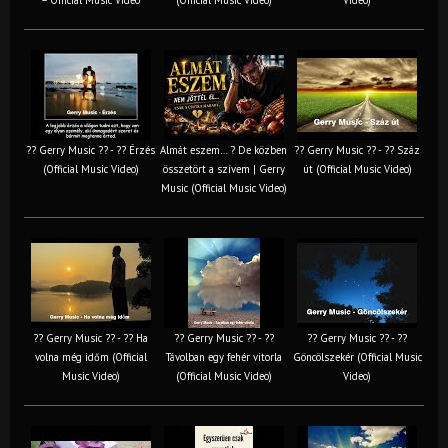
?? Gerry Music ?? - ?? Érzés
Almát eszem… ? De közben
?? Gerry Music ?? - ?? Száz
(Official Music Video)
összetört a szívem | Gerry
út (Official Music Video)
Music (Official Music Video)
?? Gerry Music ?? - ?? Ha
?? Gerry Music ?? - ??
?? Gerry Music ?? - ??
volna még időm (Official
Távolban egy fehér vitorla
Göncölszekér (Official Music
Music Video)
(Official Music Video)
Video)