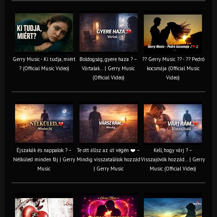
Gerry Music - Ki tudja, miért
Boldogság, gyere haza ? –
?? Gerry Music ?? - ?? Pedró
? (Official Music Video)
Vártalak… | Gerry Music
kocsmája (Official Music
(Official Video)
Video)
Éjszakák és nappalok ? –
Te ott állsz az út végén ❤️ –
Kell, hogy várj ? –
Nélküled minden fáj | Gerry
Mindig visszatalálok hozzád
Visszajövök hozzád… | Gerry
Music
| Gerry Music
Music (Official Video)