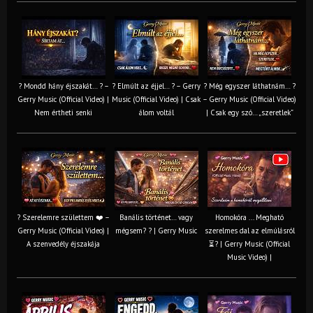
? Mondd hány éjszakát… ? –
? Elmúlt az éjjel… ? – Gerry
? Még egyszer láthatnám… ?
Gerry Music (Official Video) |
Music (Official Video) | Csak
– Gerry Music (Official Video)
Nem értheti senki
álom voltál
| Csak egy szó… „szeretlek”
? Szerelemre születtem ❤️ –
Banális történet… vagy
Homokóra ... Megható
Gerry Music (Official Video) |
mégsem? ? | Gerry Music
szerelmes dal az elmúlásról
A szenvedély éjszakája
⏳? | Gerry Music (Official
Music Video) |