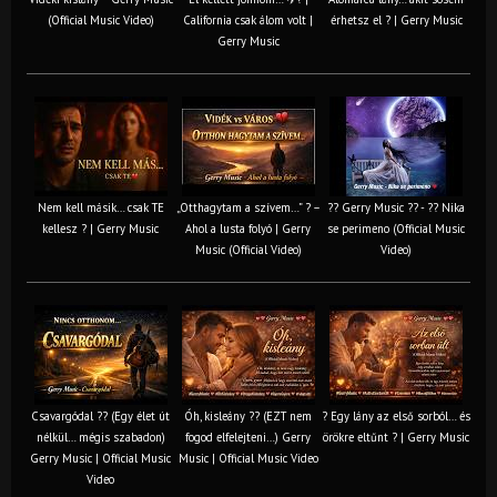
(Official Music Video)
California csak álom volt |
érhetsz el ? | Gerry Music
Gerry Music
Nem kell másik… csak TE
„Otthagytam a szívem…” ? –
?? Gerry Music ?? - ?? Nika
kellesz ? | Gerry Music
Ahol a lusta folyó | Gerry
se perimeno (Official Music
Music (Official Video)
Video)
Csavargódal ?? (Egy élet út
Óh, kisleány ?? (EZT nem
? Egy lány az első sorból… és
nélkül… mégis szabadon)
fogod elfelejteni…) Gerry
örökre eltűnt ? | Gerry Music
Gerry Music | Official Music
Music | Official Music Video
Video