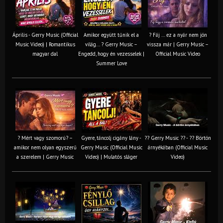
Április - Gerry Music (Official
Amikor együtt tűnik el a
? Fáj … ez a nyár nem jön
Music Video) | Romantikus
világ... ? Gerry Music –
vissza már | Gerry Music –
magyar dal
Engedd, hogy én vezesselek |
Official Music Video
Summer Love
? Mért vagy szomorú? –
Gyere, táncolj cigány lány -
?? Gerry Music ?? - ?? Börtön
amikor nem olyan egyszerű
Gerry Music (Official Music
árnyékában (Official Music
a szerelem | Gerry Music
Video) | Mulatós sláger
Video)