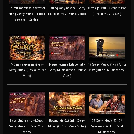
Bármit mondasz, szeretlek
Csillag vagy nekem - Gerry
Olyan jól esik - Gerry Music
❤️‍? | Gerry Music – Tiltott
Music (Official Music Video)
(Official Music Video)
szerelem történet
Múlnak a gyermekévek -
Megemelem a kalapomat -
?? Gerry Music ?? - ?? Amíg
Gerry Music (Official Music
Gerry Music (Official Music
élsz (Official Music Video)
Video)
Video)
Elcserélném én a világot -
Bolond kis életünk - Gerry
?? Gerry Music ?? - ??
Gerry Music (Official Music
Music (Official Music Video)
Gyerünk srácok (Official
Video)
Music Video)