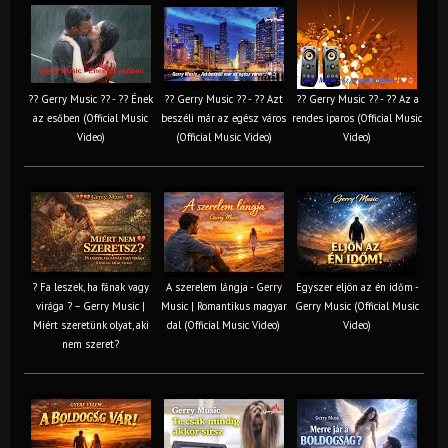
?? Gerry Music ?? - ?? Ének
?? Gerry Music ?? - ?? Azt
?? Gerry Music ?? - ?? Az a
az esőben (Official Music
beszéli már az egész város
rendes iparos (Official Music
Video)
(Official Music Video)
Video)
? Fa leszek, ha fának vagy
A szerelem lángja - Gerry
Egyszer eljön az én időm -
virága ? – Gerry Music |
Music | Romantikus magyar
Gerry Music (Official Music
Miért szeretünk olyat, aki
dal (Official Music Video)
Video)
nem szeret?