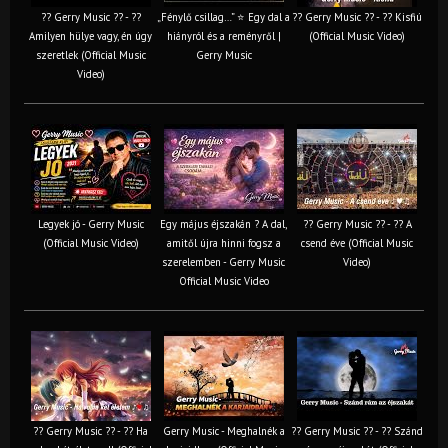
?? Gerry Music ?? - ??
„Fénylő csillag…” ⭐ Egy dal a
?? Gerry Music ?? - ?? Kisfiú
Amilyen hülye vagy, én úgy
hiányról és a reményről |
(Official Music Video)
szeretlek (Official Music
Gerry Music
Video)
Legyek jó - Gerry Music
Egy május éjszakán ? A dal,
?? Gerry Music ?? - ?? A
(Official Music Video)
amitől újra hinni fogsz a
csend éve (Official Music
szerelemben - Gerry Music
Video)
Official Music Video
?? Gerry Music ?? - ?? Ha
Gerry Music - Meghalnék a
?? Gerry Music ?? - ?? Szánd