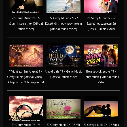
?? Gerry Music ?? - ??
?? Gerry Music ?? - ??
?? Gerry Music ?? - ??
Valamit szeretnék (Official
Köszönöm, hogy vagy nekem
Szerelmet szerelemért
Music Video)
(Official Music Video)
(Official Music Video)
? Vigyázz rám, Angyal ? –
A hold dala ?? – Gerry Music
Bele vagyok zúgva ?? –
Gerry Music (Official Video) |
| Official Music Video
Gerry Music | Official Music
A legmeghatóbb magyar dal
Video
?? Gerry Music ?? - ??
?? Gerry Music ?? - ?? Mit
?? Gerry Music ?? - ?? Fújja