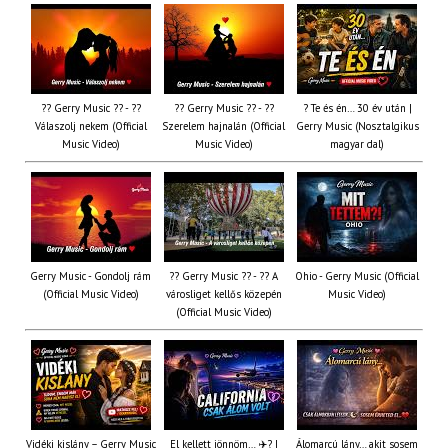
?? Gerry Music ?? - ??
?? Gerry Music ?? - ??
? Te és én… 30 év után |
Válaszolj nekem (Official
Szerelem hajnalán (Official
Gerry Music (Nosztalgikus
Music Video)
Music Video)
magyar dal)
Gerry Music - Gondolj rám
?? Gerry Music ?? - ?? A
Ohio - Gerry Music (Official
(Official Music Video)
városliget kellős közepén
Music Video)
(Official Music Video)
Vidéki kislány – Gerry Music
El kellett jönnöm… ✈️? |
Álomarcú lány… akit sosem