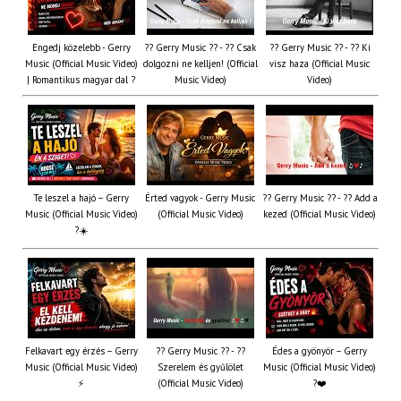
Engedj közelebb - Gerry
?? Gerry Music ?? - ?? Csak
?? Gerry Music ?? - ?? Ki
Music (Official Music Video)
dolgozni ne kelljen! (Official
visz haza (Official Music
| Romantikus magyar dal ?
Music Video)
Video)
Te leszel a hajó – Gerry
Érted vagyok - Gerry Music
?? Gerry Music ?? - ?? Add a
Music (Official Music Video)
(Official Music Video)
kezed (Official Music Video)
?☀️
Felkavart egy érzés – Gerry
?? Gerry Music ?? - ??
Édes a gyönyör – Gerry
Music (Official Music Video)
Szerelem és gyűlölet
Music (Official Music Video)
⚡
(Official Music Video)
?❤️