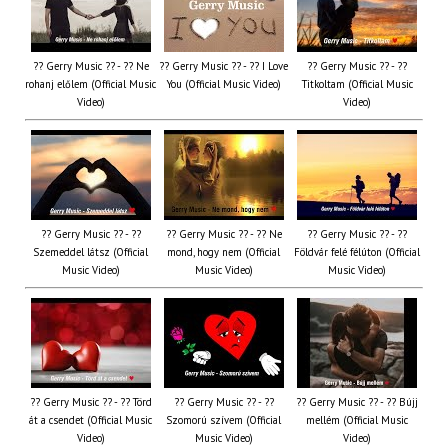
?? Gerry Music ?? - ?? Ne
?? Gerry Music ?? - ?? I Love
?? Gerry Music ?? - ??
rohanj előlem (Official Music
You (Official Music Video)
Titkoltam (Official Music
Video)
Video)
?? Gerry Music ?? - ??
?? Gerry Music ?? - ?? Ne
?? Gerry Music ?? - ??
Szemeddel látsz (Official
mond, hogy nem (Official
Földvár felé félúton (Official
Music Video)
Music Video)
Music Video)
?? Gerry Music ?? - ?? Törd
?? Gerry Music ?? - ??
?? Gerry Music ?? - ?? Bújj
át a csendet (Official Music
Szomorú szívem (Official
mellém (Official Music
Video)
Music Video)
Video)