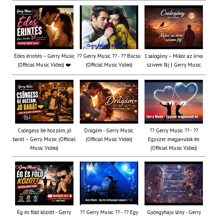
Édes érintés – Gerry Music
?? Gerry Music ?? - ?? Búcsú
Csalogány – Mikor az árva
(Official Music Video) ❤️
(Official Music Video)
szívem fáj | Gerry Music
Csöngess be hozzám, jó
Drágám - Gerry Music
?? Gerry Music ?? - ??
barát – Gerry Music (Official
(Official Music Video)
Egyszer megjavulok én
Music Video)
(Official Music Video)
Ég és föld között - Gerry
?? Gerry Music ?? - ?? Egy
Gyöngyhajú lány - Gerry