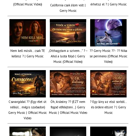
(Official Music Video)
érhetsz el ? | Gerry Music
California csak álom volt |
Gerry Music
Nem kell másik… csak TE
„Otthagytam a szívem…” ? –
?? Gerry Music ?? - ?? Nika
kellesz ? | Gerry Music
Ahol a lusta folyó | Gerry
se perimeno (Official Music
Music (Official Video)
Video)
Csavargódal ?? (Egy élet út
Óh, kisleány ?? (EZT nem
? Egy lány az első sorból…
nélkül… mégis szabadon)
fogod elfelejteni…) Gerry
és örökre eltűnt ? | Gerry
Gerry Music | Official Music
Music | Official Music Video
Music
Video