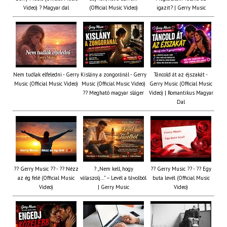
Video) ? Magyar dal
(Official Music Video)
igazit? | Gerry Music
Nem tudlak elfeledni - Gerry
Kislány a zongoránál - Gerry
Táncold át az éjszakát -
Music (Official Music Video)
Music (Official Music Video)
Gerry Music (Official Music
?? Megható magyar sláger
Video) | Romantikus Magyar
Dal
?? Gerry Music ?? - ?? Nézz
? „Nem kell, hogy
?? Gerry Music ?? - ?? Egy
az ég felé (Official Music
válaszolj…” – Levél a távolból
buta levél (Official Music
Video)
| Gerry Music
Video)