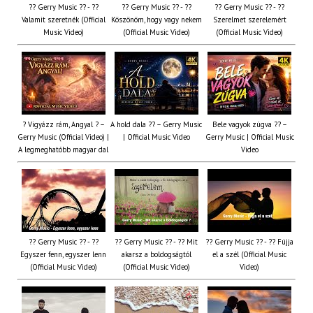
?? Gerry Music ?? - ??
?? Gerry Music ?? - ??
?? Gerry Music ?? - ??
Valamit szeretnék (Official
Köszönöm, hogy vagy nekem
Szerelmet szerelemért
Music Video)
(Official Music Video)
(Official Music Video)
? Vigyázz rám, Angyal ? –
A hold dala ?? – Gerry Music
Bele vagyok zúgva ?? –
Gerry Music (Official Video) |
| Official Music Video
Gerry Music | Official Music
A legmeghatóbb magyar dal
Video
?? Gerry Music ?? - ??
?? Gerry Music ?? - ?? Mit
?? Gerry Music ?? - ?? Fújja
Egyszer fenn, egyszer lenn
akarsz a boldogságtól
el a szél (Official Music
(Official Music Video)
(Official Music Video)
Video)