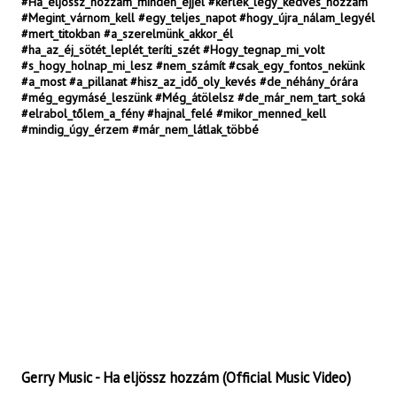
#Ha_eljössz_hozzám_minden_éjjel #kérlek_légy_kedves_hozzám
#Megint_várnom_kell #egy_teljes_napot #hogy_újra_nálam_legyél
#mert_titokban #a_szerelmünk_akkor_él
#ha_az_éj_sötét_leplét_teríti_szét #Hogy_tegnap_mi_volt
#s_hogy_holnap_mi_lesz #nem_számít #csak_egy_fontos_nekünk
#a_most #a_pillanat #hisz_az_idő_oly_kevés #de_néhány_órára
#még_egymásé_leszünk #Még_átölelsz #de_már_nem_tart_soká
#elrabol_tőlem_a_fény #hajnal_felé #mikor_menned_kell
#mindig_úgy_érzem #már_nem_látlak_többé
Gerry Music - Ha eljössz hozzám (Official Music Video)