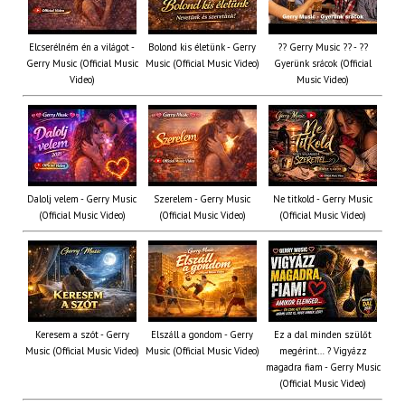
Elcserélném én a világot -
Bolond kis életünk - Gerry
?? Gerry Music ?? - ??
Gerry Music (Official Music
Music (Official Music Video)
Gyerünk srácok (Official
Video)
Music Video)
Dalolj velem - Gerry Music
Szerelem - Gerry Music
Ne titkold - Gerry Music
(Official Music Video)
(Official Music Video)
(Official Music Video)
Keresem a szót - Gerry
Elszáll a gondom - Gerry
Ez a dal minden szülőt
Music (Official Music Video)
Music (Official Music Video)
megérint… ? Vigyázz
magadra fiam - Gerry Music
(Official Music Video)