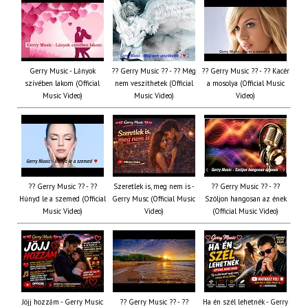
Gerry Music - Lányok
?? Gerry Music ?? - ?? Még
?? Gerry Music ?? - ?? Kacér
szívében lakom (Official
nem veszíthetek (Official
a mosolya (Official Music
Music Video)
Music Video)
Video)
?? Gerry Music ?? - ??
Szeretlek is, meg nem is -
?? Gerry Music ?? - ??
Húnyd le a szemed (Official
Gerry Musc (Official Music
Szóljon hangosan az ének
Music Video)
Video)
(Official Music Video)
Jöjj hozzám - Gerry Music
?? Gerry Music ?? - ??
Ha én szél lehetnék - Gerry