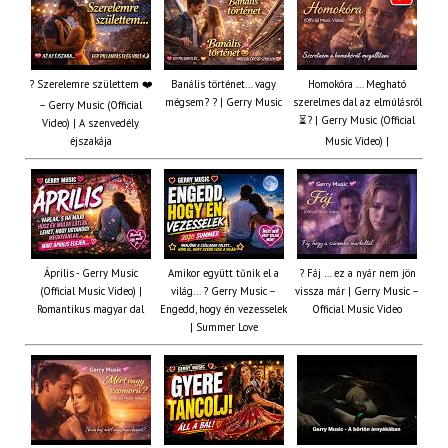
? Szerelemre születtem ❤️
Banális történet… vagy
Homokóra ... Megható
mégsem? ? | Gerry Music
szerelmes dal az elmúlásról
– Gerry Music (Official
⏳? | Gerry Music (Official
Video) | A szenvedély
éjszakája
Music Video) |
Április - Gerry Music
Amikor együtt tűnik el a
? Fáj … ez a nyár nem jön
(Official Music Video) |
világ... ? Gerry Music –
vissza már | Gerry Music –
Romantikus magyar dal
Engedd, hogy én vezesselek
Official Music Video
| Summer Love