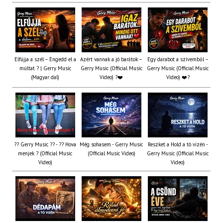
Elfújja a szél – Engedd el a
Azért vannak a jó barátok –
Egy darabot a szívemből –
múltat ? | Gerry Music
Gerry Music (Official Music
Gerry Music (Official Music
(Magyar dal)
Video) ?❤️
Video) ❤️?
?? Gerry Music ?? - ?? Hova
Még sohasem - Gerry Music
Reszket a Hold a tó vizén -
menjek ? (Official Music
(Official Music Video)
Gerry Music (Official Music
Video)
Video)