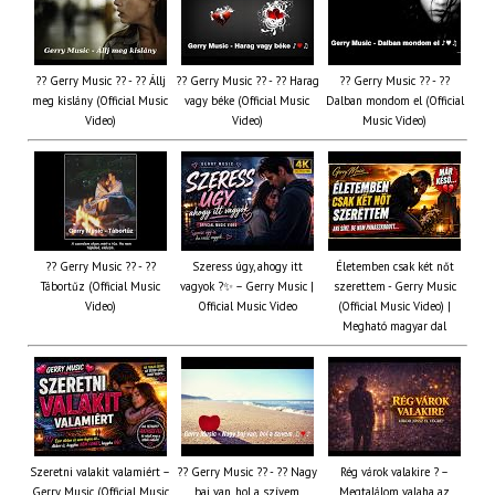
?? Gerry Music ?? - ?? Állj
?? Gerry Music ?? - ?? Harag
?? Gerry Music ?? - ??
meg kislány (Official Music
vagy béke (Official Music
Dalban mondom el (Official
Video)
Video)
Music Video)
?? Gerry Music ?? - ??
Szeress úgy, ahogy itt
Életemben csak két nőt
Tábortűz (Official Music
vagyok ?✨ – Gerry Music |
szerettem - Gerry Music
Video)
Official Music Video
(Official Music Video) |
Megható magyar dal
Szeretni valakit valamiért –
?? Gerry Music ?? - ?? Nagy
Rég várok valakire ? –
Gerry Music (Official Music
baj van, hol a szívem
Megtalálom valaha az