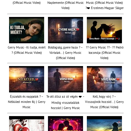
(Official Music Video)
Naplemente (Official Music
Music (Official Music Video)
Video)
?️❤️ Érzelmes Magyar Sláger
Gerry Music - Ki tudja, miért
Boldogság, gyere haza ? –
?? Gerry Music ?? - ?? Pedró
? (Official Music Video)
Vártalak… | Gerry Music
kocsmája (Official Music
(Official Video)
Video)
Éjszakák és nappalok ? –
Te ott állsz az út végén ❤️ –
Kell, hogy várj ? –
Nélküled minden fáj | Gerry
Visszajövök hozzád… | Gerry
Mindig visszatalálok
Music
Music (Official Video)
hozzád | Gerry Music