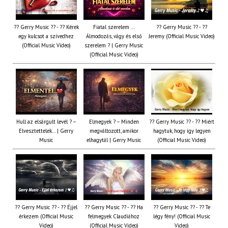
?? Gerry Music ?? - ?? Kérek
Fiatal szerelem ...
?? Gerry Music ?? - ??
egy kulcsot a szívedhez
Álmodozás, vágy és első
Jeremy (Official Music Video)
(Official Music Video)
szerelem ? | Gerry Music
(Official Music Video)
Hull az elsárgult levél ? –
Elmegyek ? – Minden
?? Gerry Music ?? - ?? Miért
Elvesztettelek… | Gerry
megváltozott, amikor
hagytuk, hogy így legyen
Music
elhagytál | Gerry Music
(Official Music Video)
?? Gerry Music ?? - ?? Éjjel
?? Gerry Music ?? - ?? Ha
?? Gerry Music ?? - ?? Te
érkezem (Official Music
felmegyek Claudiához
légy fény! (Official Music
Video)
(Official Music Video)
Video)