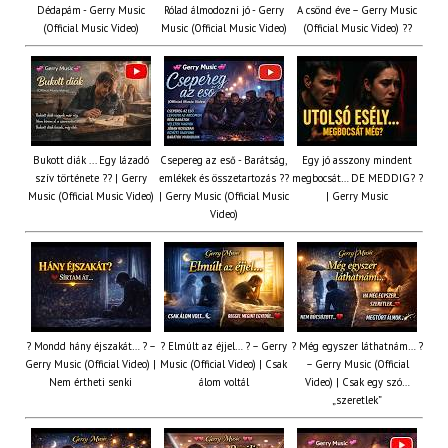
Dédapám - Gerry Music
Rólad álmodozni jó - Gerry
A csönd éve – Gerry Music
(Official Music Video)
Music (Official Music Video)
(Official Music Video) ??
Bukott diák ... Egy lázadó
Csepereg az eső - Barátság,
Egy jó asszony mindent
szív története ?? | Gerry
emlékek és összetartozás ?️?
megbocsát… DE MEDDIG? ?
Music (Official Music Video)
| Gerry Music (Official Music
| Gerry Music
Video)
? Mondd hány éjszakát… ? –
? Elmúlt az éjjel… ? – Gerry
? Még egyszer láthatnám… ?
Gerry Music (Official Video) |
Music (Official Video) | Csak
– Gerry Music (Official
Nem értheti senki
álom voltál
Video) | Csak egy szó…
„szeretlek”