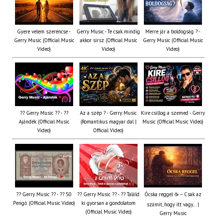
Gyere velem szerencse -
Gerry Music - Te csak mindig
Merre jár a boldogság ? -
Gerry Music (Official Music
akkor sírsz (Official Music
Gerry Music (Official Music
Video)
Video)
Video)
?? Gerry Music ?? - ??
Az a szép ? - Gerry Music
Kire csillog a szemed - Gerry
Ajándék (Official Music
(Romantikus magyar dal |
Music (Official Music Video)
Video)
Official Video)
?? Gerry Music ?? - ?? 50
?? Gerry Music ?? - ?? Találd
Ócska reggel ☕ – Csak az
Pengő (Official Music Video)
ki gyorsan a gondolatom
számít, hogy itt vagy… |
(Official Music Video)
Gerry Music