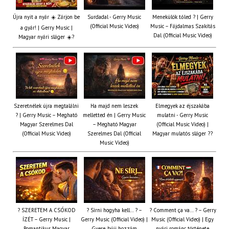
Újra nyit a nyár ☀️ Zárjon be
Surdadal - Gerry Music
Menekülök tőled ? | Gerry
(Official Music Video)
Music – Fájdalmas Szakítás
a gyár! | Gerry Music |
Dal (Official Music Video)
Magyar nyári sláger ☀️?
Szeretnélek újra megtalálni
Ha majd nem leszek
Elmegyek az éjszakába
? | Gerry Music – Megható
melletted én | Gerry Music
mulatni - Gerry Music
Magyar Szerelmes Dal
– Megható Magyar
(Official Music Video) |
(Official Music Video)
Szerelmes Dal (Official
Magyar mulatós sláger ??
Music Video)
? SZERETEM A CSÓKOD
? Sírni hogyha kell… ? –
? Comment ça va… ? – Gerry
ÍZÉT – Gerry Music |
Gerry Music (Official Video) |
Music (Official Video) | Egy
Romantikus Magyar
Gyere, bújj hozzám
nyári románc története