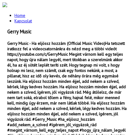
Home
Kapcsolat
Gerry Music
Gerry Music - Ha eljössz hozzám (Official Music Video)Ha tetszett
iratkozz fel a videocsatornánkra és nézd meg a többi videót
https://youtube.com/c/GerryMusic Megint várnom kell egy teljes
napot, hogy újra nálam legyél, mert titokban a szerelmünk akkor
él, ha az éj sötét leplét teríti szét. Hogy tegnap mi volt, s hogy
holnap mi lesz, nem számít, csak egy fontos nekünk, a most, a
pillanat, hisz az idő oly kevés, de néhány órára még egymásé
leszünk. Ha eljössz hozzám minden éjjel, add nekem a szíved,
kérlek, légy kedves hozzám. Ha eljössz hozzám minden éjjel, add
nekem a szíved, ígérem, jól vigyázok rád. Még átölelsz, de már
nem tart soká, elrabol tőlem a fény, hajnal felé, mikor menned
kell, mindig úgy érzem, már nem látlak többé. Ha eljössz hozzám
minden éjjel, add nekem a szíved, kérlek, légy kedves hozzám. Ha
eljössz hozzám minden éjjel, add nekem a szíved, ígérem, jól
vigyázok rád. #Gerry_Music #ha_eljössz_hozzám
#add_nekem_a_szíved #ígérem_jól_vigyázok_rád
#megint_várnom_kell_egy_teljes_napot #hogy_újra_nálam_legyél