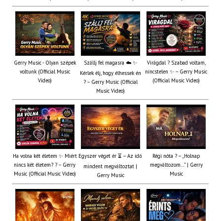
Gerry Music - Olyan szépek
Szállj fel magasra ☁️ ✨
Virágdal ? Szabad voltam,
voltunk (Official Music
nincstelen ✨ – Gerry Music
Kérlek élj, hogy élhessek én
Video)
(Official Music Video)
? – Gerry Music (Official
Music Video)
Ha volna két életem ✨ Miért
Egyszer véget ér ⏳ – Az idő
Régi nóta ? – „Holnap
nincs két életem? ? – Gerry
megváltozom…” | Gerry
mindent megváltoztat |
Music (Official Music Video)
Music
Gerry Music