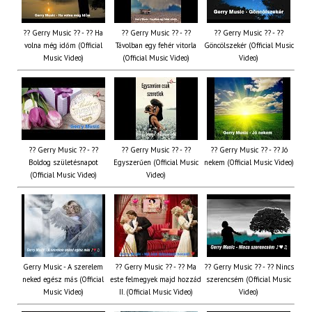
?? Gerry Music ?? - ?? Ha
?? Gerry Music ?? - ??
?? Gerry Music ?? - ??
volna még időm (Official
Távolban egy fehér vitorla
Göncölszekér (Official Music
Music Video)
(Official Music Video)
Video)
?? Gerry Music ?? - ??
?? Gerry Music ?? - ??
?? Gerry Music ?? - ?? Jó
Boldog születésnapot
Egyszerűen (Official Music
nekem (Official Music Video)
(Official Music Video)
Video)
Gerry Music - A szerelem
?? Gerry Music ?? - ?? Ma
?? Gerry Music ?? - ?? Nincs
neked egész más (Official
este felmegyek majd hozzád
szerencsém (Official Music
Music Video)
II. (Official Music Video)
Video)