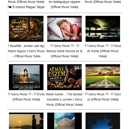
Music (Official Music Video)
kis boldogságra vágyom
Music (Official Music Video)
?❤️ Érzelmes Magyar Sláger
(Official Music Video)
? Hazafelé… amikor csak egy
?? Gerry Music ?? - ??
?? Gerry Music ?? - ?? Húsz
helyre vágysz | Gerry Music
Könnyű álmot hozzon az éj
év múlva (Official Music
– Official Music Video
(Official Music Video)
Video)
?? Gerry Music ?? - ?? Érzés
Almát eszem… ? De közben
?? Gerry Music ?? - ?? Száz
(Official Music Video)
összetört a szívem | Gerry
út (Official Music Video)
Music (Official Music Video)