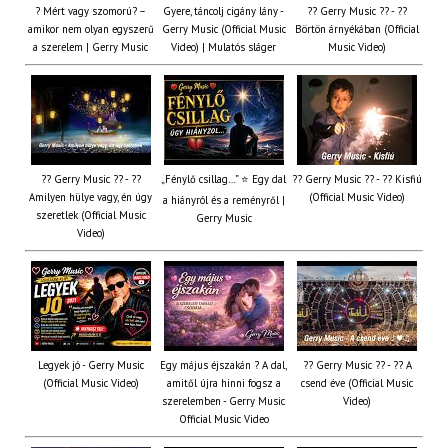
? Mért vagy szomorú? –
Gyere, táncolj cigány lány -
?? Gerry Music ?? - ??
amikor nem olyan egyszerű
Gerry Music (Official Music
Börtön árnyékában (Official
a szerelem | Gerry Music
Video) | Mulatós sláger
Music Video)
?? Gerry Music ?? - ??
„Fénylő csillag…” ⭐ Egy dal
?? Gerry Music ?? - ?? Kisfiú
Amilyen hülye vagy, én úgy
(Official Music Video)
a hiányról és a reményről |
szeretlek (Official Music
Gerry Music
Video)
Legyek jó - Gerry Music
Egy május éjszakán ? A dal,
?? Gerry Music ?? - ?? A
(Official Music Video)
amitől újra hinni fogsz a
csend éve (Official Music
szerelemben - Gerry Music
Video)
Official Music Video