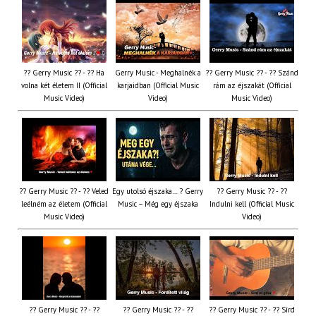
?? Gerry Music ?? - ?? Ha
Gerry Music - Meghalnék a
?? Gerry Music ?? - ?? Szánd
volna két életem II (Official
karjaidban (Official Music
rám az éjszakát (Official
Music Video)
Video)
Music Video)
?? Gerry Music ?? - ?? Veled
Egy utolsó éjszaka… ? Gerry
?? Gerry Music ?? - ??
leélném az életem (Official
Music – Még egy éjszaka
Indulni kell (Official Music
Music Video)
Video)
?? Gerry Music ?? - ??
?? Gerry Music ?? - ??
?? Gerry Music ?? - ?? Sírd