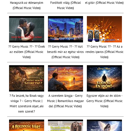
Haragszik az édesanyám
Fordított világ (Official
el gitár (Official Music Video)
(Official Music Video)
Music Video)
?? Gerry Music ?? - ?? Ének
?? Gerry Music ?? - ?? Azt
?? Gerry Music ?? - ?? Az a
az esőben (Official Music
beszéli már az egész város
rendes iparos (Official Music
Video)
(Official Music Video)
Video)
? Fa leszek, ha fának vagy
A szerelem lángja - Gerry
Egyszer eljön az én időm -
virága ? – Gerry Music |
Music | Romantikus magyar
Gerry Music (Official Music
Miért szeretünk olyat, aki
dal (Official Music Video)
Video)
nem szeret?