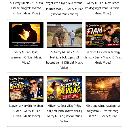
?? Gerry Music ?? - ?? Ma
Véget ért a nyár ☀️ A strand
Gerry Music - Nem lehet
este felmegyek hozzád
boldogságot venni (Official
is üres már ? – Gerry Music
(Official Music Video)
Music Video)
(Official Music Video)
Gerry Music - Igazi
?? Gerry Music ?? - ??
Fiam ?‍? Az életem te vagy
szerelem (Official Music
Nehéz a boldogságtól
fiam... - Gerry Music (Official
Video)
búcsút venni (Official Music
Music Video)
Video)
Legyen a Horváth kertben
Milyen szép a világ ? Egy
Köss egy sárga szalagot a
Budán - Gerry Music
dal, ami jobb kedvre derít |
tölgyfára ?️ – Vársz még
(Official Music Video)
Gerry Music (Official Music
rám? ? | Gerry Music
Video)