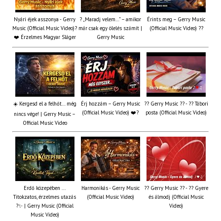
Nyári éjek asszonya - Gerry
? „Maradj velem…” – amikor
Érints meg – Gerry Music
Music (Official Music Video)?
már csak egy ölelés számít |
(Official Music Video) ??
❤️ Érzelmes Magyar Sláger
Gerry Music
☀️ Kergesd el a felhőt… még
Érj hozzám – Gerry Music
?? Gerry Music ?? - ?? Tábori
(Official Music Video) ❤️?
posta (Official Music Video)
nincs vége! | Gerry Music –
Official Music Video
Erdő közepében ...
Harmonikás - Gerry Music
?? Gerry Music ?? - ?? Gyere
Titokzatos, érzelmes utazás
(Official Music Video)
és álmodj (Official Music
?✨ | Gerry Music (Official
Video)
Music Video)