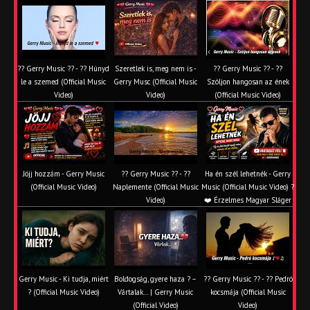
?? Gerry Music ?? - ?? Húnyd
Szeretlek is, meg nem is -
?? Gerry Music ?? - ??
le a szemed (Official Music
Gerry Musc (Official Music
Szóljon hangosan az ének
Video)
Video)
(Official Music Video)
Jöjj hozzám - Gerry Music
?? Gerry Music ?? - ??
Ha én szél lehetnék - Gerry
(Official Music Video)
Naplemente (Official Music
Music (Official Music Video) ?️
Video)
❤️ Érzelmes Magyar Sláger
Gerry Music - Ki tudja, miért
Boldogság, gyere haza ? –
?? Gerry Music ?? - ?? Pedró
? (Official Music Video)
Vártalak… | Gerry Music
kocsmája (Official Music
(Official Video)
Video)