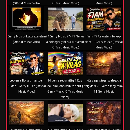
(Official Music Video)
(Official Music Video)
Music Video)
Gerry Music - Igazi szerelem
?? Gerry Music ?? - ?? Nehéz
Fiam ?‍? Az életem te vagy
(Official Music Video)
a boldogságtól búcsút venni
fiam... - Gerry Music (Official
(Official Music Video)
Music Video)
Legyen a Horváth kertben
Milyen szép a világ ? Egy
Köss egy sárga szalagot a
Budán - Gerry Music (Official
dal, ami jobb kedvre derít |
tölgyfára ?️ – Vársz még rám?
Music Video)
Gerry Music (Official Music
? | Gerry Music
Video)