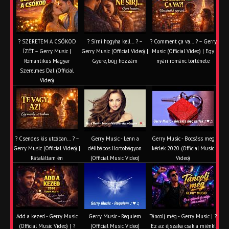
? SZERETEM A CSÓKOD
? Sírni hogyha kell… ? –
? Comment ça va… ? – Gerry
ÍZÉT – Gerry Music |
Gerry Music (Official Video) |
Music (Official Video) | Egy
Romantikus Magyar
Gyere, bújj hozzám
nyári románc története
Szerelmes Dal (Official
Video)
? Csendes kis utcában… ? –
Gerry Music - Lenn a
Gerry Music - Bocsáss meg
Gerry Music (Official Video) |
délibábos Hortobágyon
kérlek 2020 (Official Music
Rátaláltam én
(Official Music Video)
Video)
Add a kezed - Gerry Music
Gerry Music - Requiem
Táncolj még - Gerry Music | ?
(Official Music Video) | ?
(Official Music Video)
Ez az éjszaka csak a miénk!