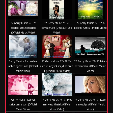
?? Gerry Music ?? - ??
?? Gerry Music ?? - ??
?? Gerry Music ?? - ?? Jó
Boldog születésnapot
Egyszerűen (Official Music
nekem (Official Music Video)
(Official Music Video)
Video)
Gerry Music - A szerelem
?? Gerry Music ?? - ?? Ma
?? Gerry Music ?? - ?? Nincs
neked egész más (Official
este felmegyek majd hozzád
szerencsém (Official Music
Music Video)
II. (Official Music Video)
Video)
Gerry Music - Lányok
?? Gerry Music ?? - ?? Még
?? Gerry Music ?? - ?? Kacér
szívében lakom (Official
nem veszíthetek (Official
a mosolya (Official Music
Music Video)
Music Video)
Video)