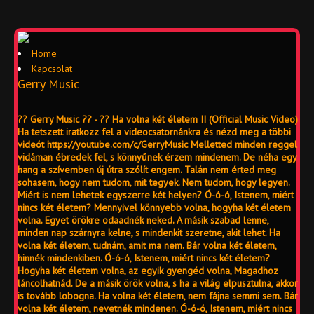
Home
Kapcsolat
Gerry Music
?? Gerry Music ?? - ?? Ha volna két életem II (Official Music Video)
Ha tetszett iratkozz fel a videocsatornánkra és nézd meg a többi
videót https://youtube.com/c/GerryMusic Melletted minden reggel
vidáman ébredek fel, s könnyűnek érzem mindenem. De néha egy
hang a szívemben új útra szólít engem. Talán nem érted meg
sohasem, hogy nem tudom, mit tegyek. Nem tudom, hogy legyen.
Miért is nem lehetek egyszerre két helyen? Ó-ó-ó, Istenem, miért
nincs két életem? Mennyivel könnyebb volna, hogyha két életem
volna. Egyet örökre odaadnék neked. A másik szabad lenne,
minden nap szárnyra kelne, s mindenkit szeretne, akit lehet. Ha
volna két életem, tudnám, amit ma nem. Bár volna két életem,
hinnék mindenkiben. Ó-ó-ó, Istenem, miért nincs két életem?
Hogyha két életem volna, az egyik gyengéd volna, Magadhoz
láncolhatnád. De a másik örök volna, s ha a világ elpusztulna, akkor
is tovább lobogna. Ha volna két életem, nem fájna semmi sem. Bár
volna két életem, nevetnék mindenen. Ó-ó-ó, Istenem, miért nincs