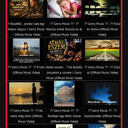
? Hazafelé… amikor csak egy
?? Gerry Music ?? - ??
?? Gerry Music ?? - ?? Húsz
helyre vágysz | Gerry Music
Könnyű álmot hozzon az éj
év múlva (Official Music
– Official Music Video
(Official Music Video)
Video)
?? Gerry Music ?? - ?? Érzés
Almát eszem… ? De közben
?? Gerry Music ?? - ?? Száz
(Official Music Video)
összetört a szívem | Gerry
út (Official Music Video)
Music (Official Music Video)
?? Gerry Music ?? - ?? Ha
?? Gerry Music ?? - ??
?? Gerry Music ?? - ??
volna még időm (Official
Távolban egy fehér vitorla
Göncölszekér (Official Music
Music Video)
(Official Music Video)
Video)