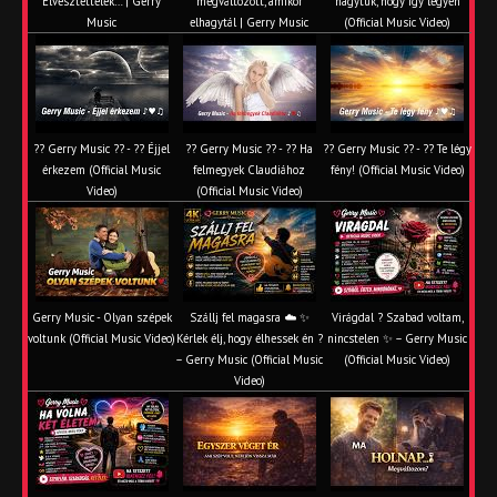
Elvesztettelek… | Gerry
megváltozott, amikor
hagytuk, hogy így legyen
Music
elhagytál | Gerry Music
(Official Music Video)
?? Gerry Music ?? - ?? Éjjel
?? Gerry Music ?? - ?? Ha
?? Gerry Music ?? - ?? Te légy
érkezem (Official Music
felmegyek Claudiához
fény! (Official Music Video)
Video)
(Official Music Video)
Gerry Music - Olyan szépek
Szállj fel magasra ☁️ ✨
Virágdal ? Szabad voltam,
voltunk (Official Music Video)
Kérlek élj, hogy élhessek én ?
nincstelen ✨ – Gerry Music
– Gerry Music (Official Music
(Official Music Video)
Video)