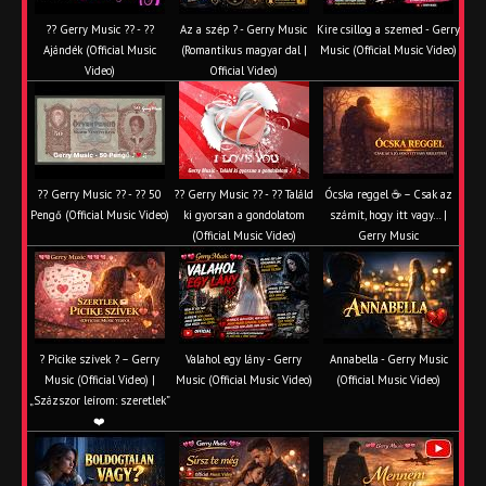
?? Gerry Music ?? - ??
Az a szép ? - Gerry Music
Kire csillog a szemed - Gerry
Ajándék (Official Music
(Romantikus magyar dal |
Music (Official Music Video)
Video)
Official Video)
?? Gerry Music ?? - ?? 50
?? Gerry Music ?? - ?? Találd
Ócska reggel ☕ – Csak az
Pengő (Official Music Video)
ki gyorsan a gondolatom
számít, hogy itt vagy… |
(Official Music Video)
Gerry Music
? Picike szívek ? – Gerry
Valahol egy lány - Gerry
Annabella - Gerry Music
Music (Official Video) |
Music (Official Music Video)
(Official Music Video)
„Százszor leírom: szeretlek”
❤️