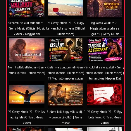
Szeretni valakit valamiért –
?? Gerry Music ?? - ?? Nagy
Rég várok valakire ? –
Gerry Music (Official Music
baj van, hol a szívem (Official
Megtalálom valaha az
Video) ? Magyar dal
Music Video)
igazit? | Gerry Music
Nem tudlak elfeledni - Gerry
Kislány a zongoránál - Gerry
Táncold át az éjszakát - Gerry
Music (Official Music Video)
Music (Official Music Video)
Music (Official Music Video) |
?? Megható magyar sláger
Romantikus Magyar Dal
?? Gerry Music ?? - ?? Nézz
? „Nem kell, hogy válaszolj…”
?? Gerry Music ?? - ?? Egy
az ég felé (Official Music
– Levél a távolból | Gerry
buta levél (Official Music
Video)
Music
Video)