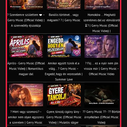
? Szerelemre születtem ❤️ –
Banális történet… vagy
Homokóra ... Megható
Gerry Music (Official Video) |
mégsem? ? | Gerry Music
szerelmes dal az elmúlásról
A szenvedély éjszakája
⏳? | Gerry Music (Official
Music Video) |
Április - Gerry Music (Official
Amikor együtt tűnik el a
? Fáj … ez a nyár nem jön
Music Video) | Romantikus
világ... ? Gerry Music –
vissza már | Gerry Music –
magyar dal
Engedd, hogy én vezesselek |
Official Music Video
Summer Love
? Mért vagy szomorú? –
Gyere, táncolj cigány lány -
?? Gerry Music ?? - ?? Börtön
amikor nem olyan egyszerű
Gerry Music (Official Music
árnyékában (Official Music
a szerelem | Gerry Music
Video) | Mulatós sláger
Video)