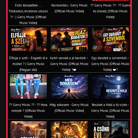
Erdő közepében ...
Harmonikás - Gerry Music
?? Gerry Music ?? - ?? Gyere
Titokzatos, érzelmes utazás
(Official Music Video)
és álmodj (Official Music
?✨ | Gerry Music (Official
Video)
Music Video)
Elfújja a szél – Engedd el a
Azért vannak a jó barátok –
Egy darabot a szívemből –
múltat ? | Gerry Music
Gerry Music (Official Music
Gerry Music (Official Music
(Magyar dal)
Video) ?❤️
Video) ❤️?
?? Gerry Music ?? - ?? Hova
Még sohasem - Gerry Music
Reszket a Hold a tó vizén -
menjek ? (Official Music
(Official Music Video)
Gerry Music (Official Music
Video)
Video)