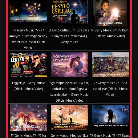
?? Gerry Music ?? - ??
„Fénylő csillag…” ⭐ Egy dal a
?? Gerry Music ?? - ?? Kisfiú
Amilyen hülye vagy, én úgy
hiányról és a reményről |
(Official Music Video)
szeretlek (Official Music
Gerry Music
Video)
Legyek jó - Gerry Music
Egy május éjszakán ? A dal,
?? Gerry Music ?? - ?? A
(Official Music Video)
amitől újra hinni fogsz a
csend éve (Official Music
szerelemben - Gerry Music
Video)
Official Music Video
?? Gerry Music ?? - ?? Ha
Gerry Music - Meghalnék a
?? Gerry Music ?? - ?? Szánd