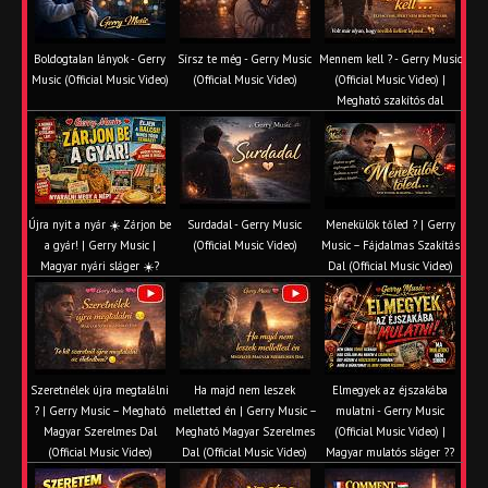
Boldogtalan lányok - Gerry
Sírsz te még - Gerry Music
Mennem kell ? - Gerry Music
Music (Official Music Video)
(Official Music Video)
(Official Music Video) |
Megható szakítós dal
Újra nyit a nyár ☀️ Zárjon be
Surdadal - Gerry Music
Menekülök tőled ? | Gerry
a gyár! | Gerry Music |
(Official Music Video)
Music – Fájdalmas Szakítás
Magyar nyári sláger ☀️?
Dal (Official Music Video)
Szeretnélek újra megtalálni
Ha majd nem leszek
Elmegyek az éjszakába
? | Gerry Music – Megható
melletted én | Gerry Music –
mulatni - Gerry Music
Magyar Szerelmes Dal
Megható Magyar Szerelmes
(Official Music Video) |
(Official Music Video)
Dal (Official Music Video)
Magyar mulatós sláger ??