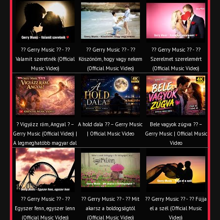
?? Gerry Music ?? - ??
?? Gerry Music ?? - ??
?? Gerry Music ?? - ??
Valamit szeretnék (Official
Köszönöm, hogy vagy nekem
Szerelmet szerelemért
Music Video)
(Official Music Video)
(Official Music Video)
? Vigyázz rám, Angyal ? –
A hold dala ?? – Gerry Music
Bele vagyok zúgva ?? –
Gerry Music (Official Video) |
| Official Music Video
Gerry Music | Official Music
A legmeghatóbb magyar dal
Video
?? Gerry Music ?? - ??
?? Gerry Music ?? - ?? Mit
?? Gerry Music ?? - ?? Fújja
Egyszer fenn, egyszer lenn
akarsz a boldogságtól
el a szél (Official Music
(Official Music Video)
(Official Music Video)
Video)