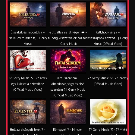
Éjszakák és nappalok ? –
Te ott állsz az út végén ❤️ –
Kell, hogy várj ? –
Nélküled minden fáj | Gerry
Mindig visszatalálok hozzád
Visszajövök hozzád… | Gerry
Music
| Gerry Music
Music (Official Video)
?? Gerry Music ?? - ?? Kérek
Fiatal szerelem ...
?? Gerry Music ?? - ?? Jeremy
egy kulcsot a szívedhez
Álmodozás, vágy és első
(Official Music Video)
(Official Music Video)
szerelem ? | Gerry Music
(Official Music Video)
Hull az elsárgult levél ? –
Elmegyek ? – Minden
?? Gerry Music ?? - ?? Miért