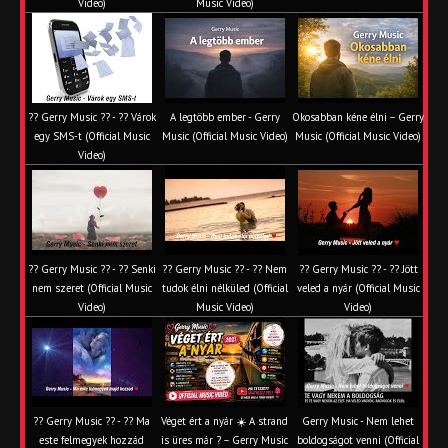
Video)
Music Video)
?? Gerry Music ?? - ?? Várok
A legtöbb ember - Gerry
Okosabban kéne élni – Gerry
egy SMS-t (Official Music
Music (Official Music Video)
Music (Official Music Video)
Video)
?? Gerry Music ?? - ?? Senki
?? Gerry Music ?? - ?? Nem
?? Gerry Music ?? - ?? Jött
nem szeret (Official Music
tudok élni nélküled (Official
veled a nyár (Official Music
Video)
Music Video)
Video)
?? Gerry Music ?? - ?? Ma
Véget ért a nyár ☀️ A strand
Gerry Music - Nem lehet
este felmegyek hozzád
is üres már ? – Gerry Music
boldogságot venni (Official