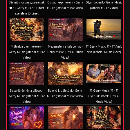
Bármit mondasz, szeretlek
Csillag vagy nekem - Gerry
Olyan jól esik - Gerry Music
❤️‍? | Gerry Music – Tiltott
Music (Official Music Video)
(Official Music Video)
szerelem történet
Múlnak a gyermekévek -
Megemelem a kalapomat -
?? Gerry Music ?? - ?? Amíg
Gerry Music (Official Music
Gerry Music (Official Music
élsz (Official Music Video)
Video)
Video)
Elcserélném én a világot -
Bolond kis életünk - Gerry
?? Gerry Music ?? - ??
Gerry Music (Official Music
Music (Official Music Video)
Gyerünk srácok (Official
Video)
Music Video)