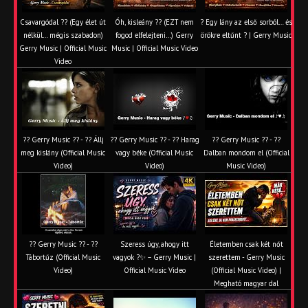
Csavargódal ?? (Egy élet út
Óh, kisleány ?? (EZT nem
? Egy lány az első sorból… és
nélkül… mégis szabadon)
fogod elfelejteni…) Gerry
örökre eltűnt ? | Gerry Music
Gerry Music | Official Music
Music | Official Music Video
Video
?? Gerry Music ?? - ?? Állj
?? Gerry Music ?? - ?? Harag
?? Gerry Music ?? - ??
meg kislány (Official Music
vagy béke (Official Music
Dalban mondom el (Official
Video)
Video)
Music Video)
?? Gerry Music ?? - ??
Szeress úgy, ahogy itt
Életemben csak két nőt
Tábortűz (Official Music
vagyok ?✨ – Gerry Music |
szerettem - Gerry Music
Video)
Official Music Video
(Official Music Video) |
Megható magyar dal