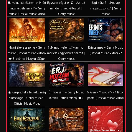
Ha volna két életem ✨ Miért
Egyszer véget ér ⏳ – Az idő
Régi nóta ? – „Holnap
nincs két életem? ? – Gerry
mindent megváltoztat |
megváltozom…” | Gerry
Music (Official Music Video)
Gerry Music
Music
Nyári éjek asszonya - Gerry
? „Maradj velem…” – amikor
Érints meg – Gerry Music
Music (Official Music Video)?
már csak egy ölelés számít |
(Official Music Video) ??
❤️ Érzelmes Magyar Sláger
Gerry Music
☀️ Kergesd el a felhőt… még
Érj hozzám – Gerry Music
?? Gerry Music ?? - ?? Tábori
nincs vége! | Gerry Music –
(Official Music Video) ❤️?
posta (Official Music Video)
Official Music Video