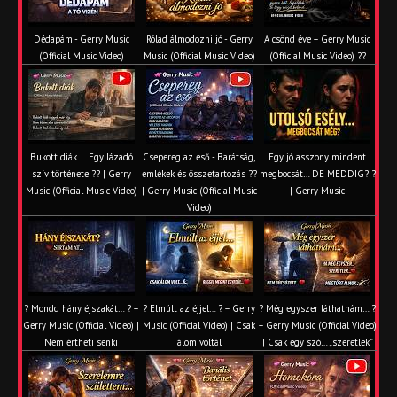
Dédapám - Gerry Music
Rólad álmodozni jó - Gerry
A csönd éve – Gerry Music
(Official Music Video)
Music (Official Music Video)
(Official Music Video) ??
Bukott diák ... Egy lázadó
Csepereg az eső - Barátság,
Egy jó asszony mindent
szív története ?? | Gerry
emlékek és összetartozás ?️?
megbocsát… DE MEDDIG? ?
Music (Official Music Video)
| Gerry Music (Official Music
| Gerry Music
Video)
? Mondd hány éjszakát… ? –
? Elmúlt az éjjel… ? – Gerry
? Még egyszer láthatnám… ?
Gerry Music (Official Video) |
Music (Official Video) | Csak
– Gerry Music (Official Video)
Nem értheti senki
álom voltál
| Csak egy szó… „szeretlek”