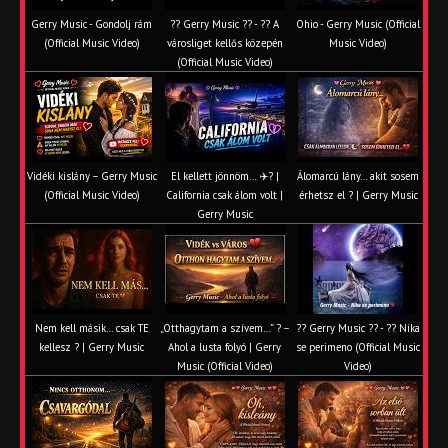
Gerry Music - Gondolj rám
?? Gerry Music ?? - ?? A
Ohio - Gerry Music (Official
(Official Music Video)
városliget kellős közepén
Music Video)
(Official Music Video)
Vidéki kislány – Gerry Music
El kellett jönnöm… ✈️? |
Álomarcú lány… akit sosem
(Official Music Video)
California csak álom volt |
érhetsz el ? | Gerry Music
Gerry Music
Nem kell másik… csak TE
„Otthagytam a szívem…” ? –
?? Gerry Music ?? - ?? Nika
kellesz ? | Gerry Music
Ahol a lusta folyó | Gerry
se perimeno (Official Music
Music (Official Video)
Video)