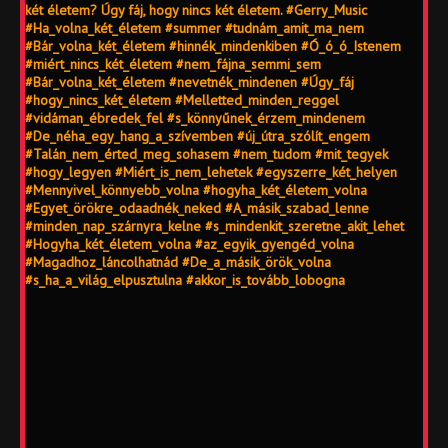
két életem? Úgy fáj, hogy nincs két életem. #Gerry_Music
#Ha_volna_két_életem #summer #tudnám_amit_ma_nem
#Bár_volna_két_életem #hinnék_mindenkiben #Ó_ó_ó_Istenem
#miért_nincs_két_életem #nem_fájna_semmi_sem
#Bár_volna_két_életem #nevetnék_mindenen #Úgy_fáj
#hogy_nincs_két_életem #Melletted_minden_reggel
#vidáman_ébredek_fel #s_könnyűnek_érzem_mindenem
#De_néha_egy_hang_a_szívemben #új_útra_szólít_engem
#Talán_nem_érted_meg_sohasem #nem_tudom #mit_tegyek
#hogy_legyen #Miért_is_nem_lehetek #egyszerre_két_helyen
#Mennyivel_könnyebb_volna #hogyha_két_életem_volna
#Egyet_örökre_odaadnék_neked #A_másik_szabad_lenne
#minden_nap_szárnyra_kelne #s_mindenkit_szeretne_akit_lehet
#Hogyha_két_életem_volna #az_egyik_gyengéd_volna
#Magadhoz_láncolhatnád #De_a_másik_örök_volna
#s_ha_a_világ_elpusztulna #akkor_is_tovább_lobogna