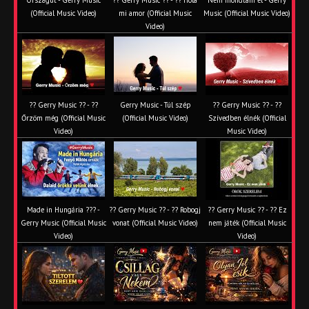
Országút - Gerry Music
?? Gerry Music ?? - ?? Hola
Nem mondtam el - Gerry
(Official Music Video)
mi amor (Official Music
Music (Official Music Video)
Video)
?? Gerry Music ?? - ??
Gerry Music - Túl szép
?? Gerry Music ?? - ??
Őrzöm még (Official Music
(Official Music Video)
Szívedben élnék (Official
Video)
Music Video)
Made in Hungária ??? -
?? Gerry Music ?? - ?? Robogj
?? Gerry Music ?? - ?? Ez
Gerry Music (Official Music
vonat (Official Music Video)
nem játék (Official Music
Video)
Video)