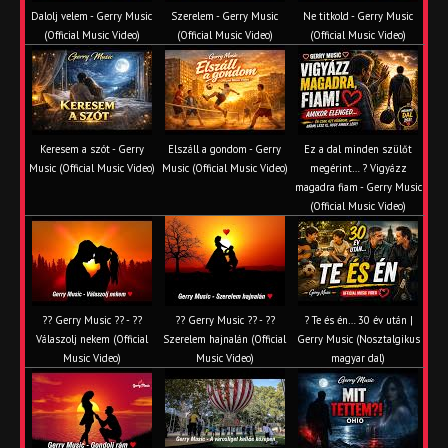
Dalolj velem - Gerry Music
Szerelem - Gerry Music
Ne titkold - Gerry Music
(Official Music Video)
(Official Music Video)
(Official Music Video)
Keresem a szót - Gerry
Elszáll a gondom - Gerry
Ez a dal minden szülőt
Music (Official Music Video)
Music (Official Music Video)
megérint… ? Vigyázz
magadra fiam - Gerry Music
(Official Music Video)
?? Gerry Music ?? - ??
?? Gerry Music ?? - ??
? Te és én… 30 év után |
Válaszolj nekem (Official
Szerelem hajnalán (Official
Gerry Music (Nosztalgikus
Music Video)
Music Video)
magyar dal)