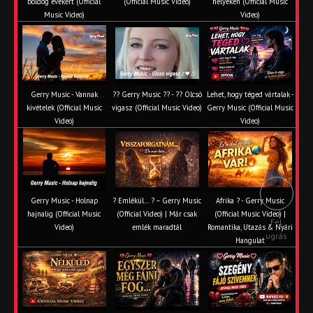
boldog évekért (Official
(Official Music Video)
helyeken (Official Music
Music Video)
Video)
Gerry Music - Vannak
?? Gerry Music ?? - ?? Olcsó
Lehet, hogy téged vártalak -
kivételek (Official Music
vigasz (Official Music Video)
Gerry Music (Official Music
Video)
Video)
Gerry Music - Holnap
? Emlékül… ? – Gerry Music
Afrika ? - Gerry Music
hajnalig (Official Music
(Official Video) | Már csak
(Official Music Video) |
Fel
Video)
emlék maradtál
Romantika, Utazás & Nyári
ugrás
Hangulat