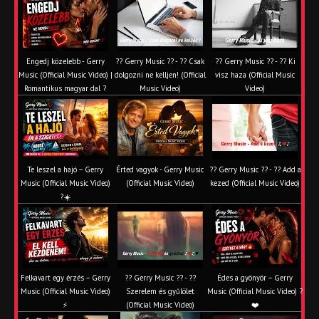
Engedj közelebb - Gerry
?? Gerry Music ?? - ?? Csak
?? Gerry Music ?? - ?? Ki
Music (Official Music Video) |
dolgozni ne kelljen! (Official
visz haza (Official Music
Romantikus magyar dal ?
Music Video)
Video)
Te leszel a hajó – Gerry
Érted vagyok - Gerry Music
?? Gerry Music ?? - ?? Add a
Music (Official Music Video)
(Official Music Video)
kezed (Official Music Video)
?☀️
Felkavart egy érzés – Gerry
?? Gerry Music ?? - ??
Édes a gyönyör – Gerry
Music (Official Music Video)
Szerelem és gyűlölet
Music (Official Music Video) ?
⚡
(Official Music Video)
❤️