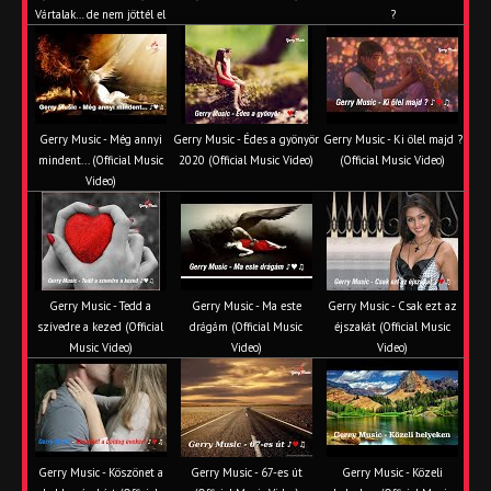
Vártalak… de nem jöttél el
?
Gerry Music - Még annyi
Gerry Music - Édes a gyönyör
Gerry Music - Ki ölel majd ?
mindent... (Official Music
2020 (Official Music Video)
(Official Music Video)
Video)
Gerry Music - Tedd a
Gerry Music - Ma este
Gerry Music - Csak ezt az
szívedre a kezed (Official
drágám (Official Music
éjszakát (Official Music
Music Video)
Video)
Video)
Gerry Music - Köszönet a
Gerry Music - 67-es út
Gerry Music - Közeli