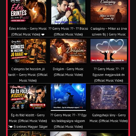
Édes érintés – Gerry Music
?? Gerry Music ?? - ?? Búcsú
Csalogány – Mikor az árva
(Official Music Video) ❤️
(Official Music Video)
szívem fáj | Gerry Music
Csöngess be hozzám, jó
Drágám - Gerry Music
?? Gerry Music ?? - ??
barát – Gerry Music (Official
(Official Music Video)
Egyszer megjavulok én
Music Video)
(Official Music Video)
Ég és föld között - Gerry
?? Gerry Music ?? - ?? Egy
Gyöngyhajú lány - Gerry
Music (Official Music Video)
kis boldogságra vágyom
Music (Official Music Video)
?❤️ Érzelmes Magyar Sláger
(Official Music Video)