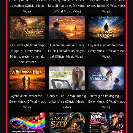
?? Gerry Music ?? - ?? Ének
?? Gerry Music ?? - ?? Azt
?? Gerry Music ?? - ?? Az a
az esőben (Official Music
beszéli már az egész város
rendes iparos (Official Music
Video)
(Official Music Video)
Video)
? Fa leszek, ha fának vagy
A szerelem lángja - Gerry
Egyszer eljön az én időm -
virága ? – Gerry Music |
Music | Romantikus magyar
Gerry Music (Official Music
Miért szeretünk olyat, aki
dal (Official Music Video)
Video)
nem szeret?
Gyere velem szerencse -
Gerry Music - Te csak mindig
Merre jár a boldogság ? -
Gerry Music (Official Music
akkor sírsz (Official Music
Gerry Music (Official Music
Video)
Video)
Video)