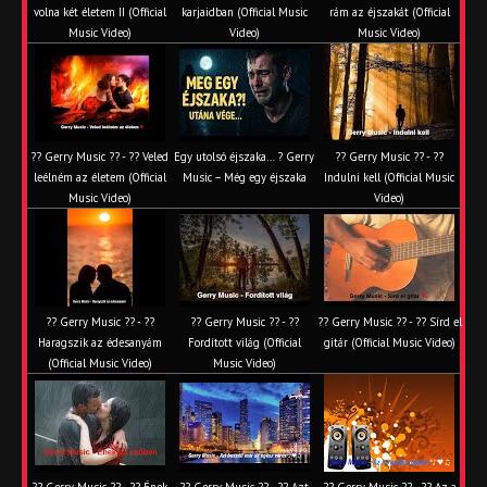
volna két életem II (Official
karjaidban (Official Music
rám az éjszakát (Official
Music Video)
Video)
Music Video)
?? Gerry Music ?? - ?? Veled
Egy utolsó éjszaka… ? Gerry
?? Gerry Music ?? - ??
leélném az életem (Official
Music – Még egy éjszaka
Indulni kell (Official Music
Music Video)
Video)
?? Gerry Music ?? - ??
?? Gerry Music ?? - ??
?? Gerry Music ?? - ?? Sírd el
Haragszik az édesanyám
Fordított világ (Official
gitár (Official Music Video)
(Official Music Video)
Music Video)