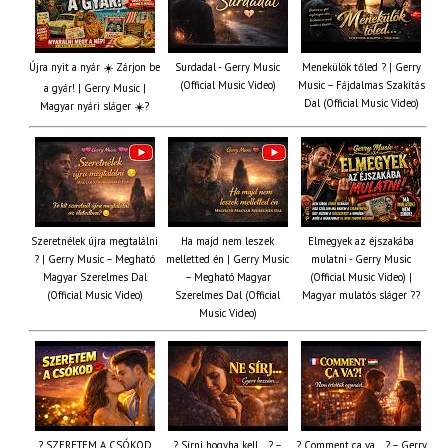
Újra nyit a nyár ☀️ Zárjon be
Surdadal - Gerry Music
Menekülök tőled ? | Gerry
(Official Music Video)
Music – Fájdalmas Szakítás
a gyár! | Gerry Music |
Dal (Official Music Video)
Magyar nyári sláger ☀️?
Szeretnélek újra megtalálni
Ha majd nem leszek
Elmegyek az éjszakába
? | Gerry Music – Megható
melletted én | Gerry Music
mulatni - Gerry Music
Magyar Szerelmes Dal
– Megható Magyar
(Official Music Video) |
(Official Music Video)
Szerelmes Dal (Official
Magyar mulatós sláger ??
Music Video)
? SZERETEM A CSÓKOD
? Sírni hogyha kell… ? –
? Comment ça va… ? – Gerry