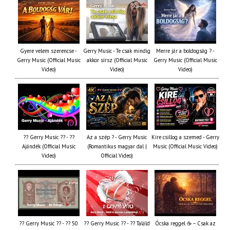
Gyere velem szerencse -
Gerry Music - Te csak mindig
Merre jár a boldogság ? -
Gerry Music (Official Music
akkor sírsz (Official Music
Gerry Music (Official Music
Video)
Video)
Video)
?? Gerry Music ?? - ??
Az a szép ? - Gerry Music
Kire csillog a szemed - Gerry
Ajándék (Official Music
(Romantikus magyar dal |
Music (Official Music Video)
Video)
Official Video)
?? Gerry Music ?? - ?? 50
?? Gerry Music ?? - ?? Találd
Ócska reggel ☕ – Csak az