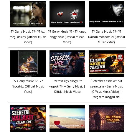
?? Gerry Music ?? - ?? Állj
?? Gerry Music ?? - ?? Harag
?? Gerry Music ?? - ??
meg kislány (Official Music
vagy béke (Official Music
Dalban mondom el (Official
Video)
Video)
Music Video)
?? Gerry Music ?? - ??
Szeress úgy, ahogy itt
Életemben csak két nőt
Tábortűz (Official Music
vagyok ?✨ – Gerry Music |
szerettem - Gerry Music
Video)
Official Music Video
(Official Music Video) |
Megható magyar dal