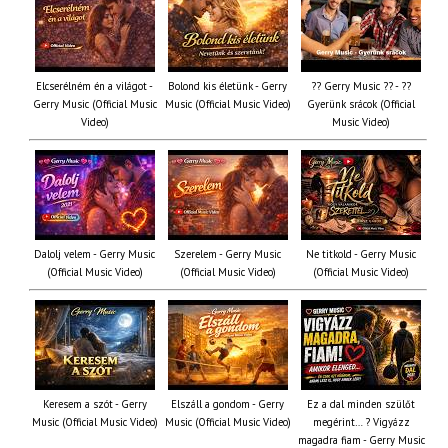
Elcserélném én a világot -
Bolond kis életünk - Gerry
?? Gerry Music ?? - ??
Gerry Music (Official Music
Music (Official Music Video)
Gyerünk srácok (Official
Video)
Music Video)
Dalolj velem - Gerry Music
Szerelem - Gerry Music
Ne titkold - Gerry Music
(Official Music Video)
(Official Music Video)
(Official Music Video)
Keresem a szót - Gerry
Elszáll a gondom - Gerry
Ez a dal minden szülőt
Music (Official Music Video)
Music (Official Music Video)
megérint… ? Vigyázz
magadra fiam - Gerry Music