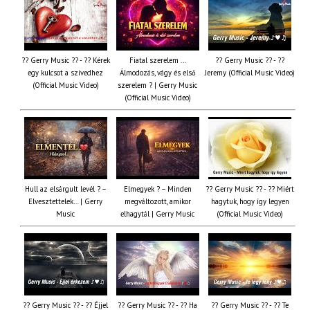
?? Gerry Music ?? - ?? Kérek
Fiatal szerelem ...
?? Gerry Music ?? - ??
egy kulcsot a szívedhez
Álmodozás, vágy és első
Jeremy (Official Music Video)
(Official Music Video)
szerelem ? | Gerry Music
(Official Music Video)
Hull az elsárgult levél ? –
Elmegyek ? – Minden
?? Gerry Music ?? - ?? Miért
Elvesztettelek… | Gerry
megváltozott, amikor
hagytuk, hogy így legyen
Music
elhagytál | Gerry Music
(Official Music Video)
?? Gerry Music ?? - ?? Éjjel
?? Gerry Music ?? - ?? Ha
?? Gerry Music ?? - ?? Te