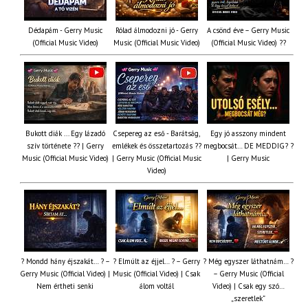
Dédapám - Gerry Music
Rólad álmodozni jó - Gerry
A csönd éve – Gerry Music
(Official Music Video)
Music (Official Music Video)
(Official Music Video) ??
Bukott diák ... Egy lázadó
Csepereg az eső - Barátság,
Egy jó asszony mindent
szív története ?? | Gerry
emlékek és összetartozás ?️?
megbocsát… DE MEDDIG? ?
Music (Official Music Video)
| Gerry Music (Official Music
| Gerry Music
Video)
? Mondd hány éjszakát… ? –
? Elmúlt az éjjel… ? – Gerry
? Még egyszer láthatnám… ?
Gerry Music (Official Video) |
Music (Official Video) | Csak
– Gerry Music (Official
Nem értheti senki
álom voltál
Video) | Csak egy szó…
„szeretlek”