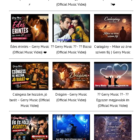
⚡
(Official Music Video)
?❤️
Édes érintés – Gerry Music
?? Gerry Music ?? - ?? Búcsú
Csalogány – Mikor az árva
(Official Music Video) ❤️
(Official Music Video)
szívem fáj | Gerry Music
Csöngess be hozzám, jó
Drágám - Gerry Music
?? Gerry Music ?? - ??
barát – Gerry Music (Official
(Official Music Video)
Egyszer megjavulok én
Music Video)
(Official Music Video)