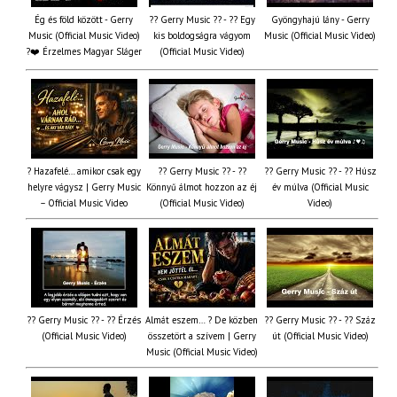
Ég és föld között - Gerry
?? Gerry Music ?? - ?? Egy
Gyöngyhajú lány - Gerry
Music (Official Music Video)
kis boldogságra vágyom
Music (Official Music Video)
?❤️ Érzelmes Magyar Sláger
(Official Music Video)
? Hazafelé… amikor csak egy
?? Gerry Music ?? - ??
?? Gerry Music ?? - ?? Húsz
helyre vágysz | Gerry Music
Könnyű álmot hozzon az éj
év múlva (Official Music
– Official Music Video
(Official Music Video)
Video)
?? Gerry Music ?? - ?? Érzés
Almát eszem… ? De közben
?? Gerry Music ?? - ?? Száz
(Official Music Video)
összetört a szívem | Gerry
út (Official Music Video)
Music (Official Music Video)