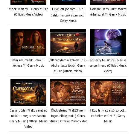
Vidéki kislány – Gerry Music
El kellett jönnöm… ✈️? |
Álomarcú lány… akit sosem
(Official Music Video)
érhetsz el ? | Gerry Music
California csak álom volt |
Gerry Music
Nem kell másik… csak TE
„Otthagytam a szívem…” ? –
?? Gerry Music ?? - ?? Nika
kellesz ? | Gerry Music
Ahol a lusta folyó | Gerry
se perimeno (Official Music
Music (Official Video)
Video)
Csavargódal ?? (Egy élet út
Óh, kisleány ?? (EZT nem
? Egy lány az első sorból…
nélkül… mégis szabadon)
fogod elfelejteni…) Gerry
és örökre eltűnt ? | Gerry
Gerry Music | Official Music
Music | Official Music Video
Music
Video