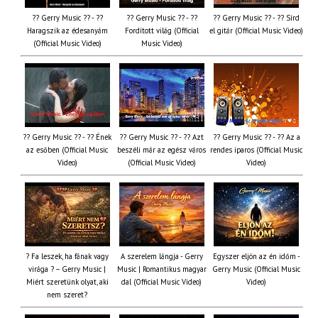
?? Gerry Music ?? - ??
?? Gerry Music ?? - ??
?? Gerry Music ?? - ?? Sírd
Haragszik az édesanyám
Fordított világ (Official
el gitár (Official Music Video)
(Official Music Video)
Music Video)
?? Gerry Music ?? - ?? Ének
?? Gerry Music ?? - ?? Azt
?? Gerry Music ?? - ?? Az a
az esőben (Official Music
beszéli már az egész város
rendes iparos (Official Music
Video)
(Official Music Video)
Video)
? Fa leszek, ha fának vagy
A szerelem lángja - Gerry
Egyszer eljön az én időm -
virága ? – Gerry Music |
Music | Romantikus magyar
Gerry Music (Official Music
Miért szeretünk olyat, aki
dal (Official Music Video)
Video)
nem szeret?