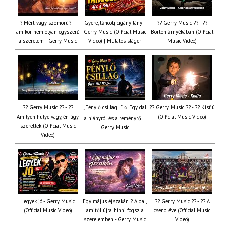
? Mért vagy szomorú? –
Gyere, táncolj cigány lány -
?? Gerry Music ?? - ??
amikor nem olyan egyszerű
Gerry Music (Official Music
Börtön árnyékában (Official
a szerelem | Gerry Music
Video) | Mulatós sláger
Music Video)
?? Gerry Music ?? - ??
„Fénylő csillag…” ⭐ Egy dal
?? Gerry Music ?? - ?? Kisfiú
Amilyen hülye vagy, én úgy
(Official Music Video)
a hiányról és a reményről |
szeretlek (Official Music
Gerry Music
Video)
Legyek jó - Gerry Music
Egy május éjszakán ? A dal,
?? Gerry Music ?? - ?? A
(Official Music Video)
amitől újra hinni fogsz a
csend éve (Official Music
szerelemben - Gerry Music
Video)