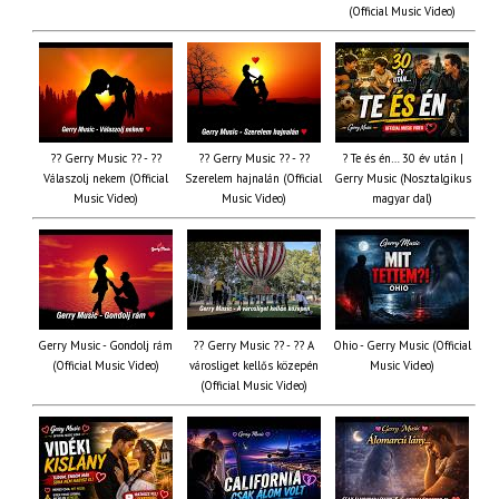
(Official Music Video)
?? Gerry Music ?? - ??
?? Gerry Music ?? - ??
? Te és én… 30 év után |
Válaszolj nekem (Official
Szerelem hajnalán (Official
Gerry Music (Nosztalgikus
Music Video)
Music Video)
magyar dal)
Gerry Music - Gondolj rám
?? Gerry Music ?? - ?? A
Ohio - Gerry Music (Official
(Official Music Video)
városliget kellős közepén
Music Video)
(Official Music Video)