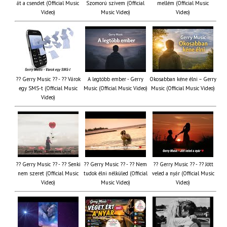
át a csendet (Official Music
Szomorú szívem (Official
mellém (Official Music
Video)
Music Video)
Video)
?? Gerry Music ?? - ?? Várok
A legtöbb ember - Gerry
Okosabban kéne élni – Gerry
egy SMS-t (Official Music
Music (Official Music Video)
Music (Official Music Video)
Video)
?? Gerry Music ?? - ?? Senki
?? Gerry Music ?? - ?? Nem
?? Gerry Music ?? - ?? Jött
nem szeret (Official Music
tudok élni nélküled (Official
veled a nyár (Official Music
Video)
Music Video)
Video)