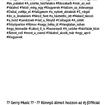
#kis_patakot #A_szürke_házfalakra #Rászakadt #már_az_est
#Valahol #felsír_még_egy #Kisgyerek #Hallom_az_édesanyja
#Dallal_csitítja_el #Hallgatom #a_nyitott_ablaknál #S_végül
#én_is_énekelem #Nézd_fent #a_háztetőn_ott #Neked_táncol
#a_hold #Lenéznek #rád_a_fénylő #Csillagok #A_sötét
#folyóparton #Álmos #nagy_béka_ül #Hangtalan_suhan
#egy_kismadár #Látod_ő_is #hazarepül #A_szürke #házfalak_közt
#Álmot_sző #most_a_csend #Valahol_alszik_már #egy_apró
#Kisgyerek
?? Gerry Music ?? - ?? Könnyű álmot hozzon az éj (Official