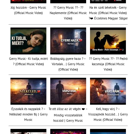
Jöjj hozzám - Gerry Music
?? Gerry Music ?? - ??
Ha én szél lehetnék - Gerry
(Official Music Video)
Naplemente (Official Music
Music (Official Music Video)
Video)
?️❤️ Érzelmes Magyar Sláger
Gerry Music - Ki tudja, miért
Boldogság, gyere haza ? –
?? Gerry Music ?? - ?? Pedró
? (Official Music Video)
Vártalak… | Gerry Music
kocsmája (Official Music
(Official Video)
Video)
Éjszakák és nappalok ? –
Te ott állsz az út végén ❤️ –
Kell, hogy várj ? –
Nélküled minden fáj | Gerry
Visszajövök hozzád… | Gerry
Mindig visszatalálok
Music
Music (Official Video)
hozzád | Gerry Music