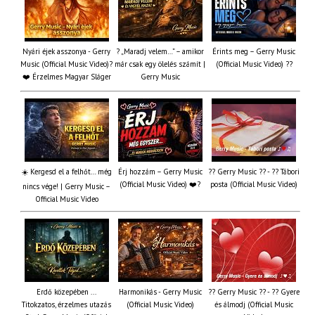
Nyári éjek asszonya - Gerry
? „Maradj velem…” – amikor
Érints meg – Gerry Music
Music (Official Music Video)?
már csak egy ölelés számít |
(Official Music Video) ??
❤️ Érzelmes Magyar Sláger
Gerry Music
☀️ Kergesd el a felhőt… még
Érj hozzám – Gerry Music
?? Gerry Music ?? - ?? Tábori
(Official Music Video) ❤️?
posta (Official Music Video)
nincs vége! | Gerry Music –
Official Music Video
Erdő közepében ...
Harmonikás - Gerry Music
?? Gerry Music ?? - ?? Gyere
Titokzatos, érzelmes utazás
(Official Music Video)
és álmodj (Official Music