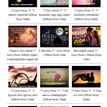
?? Gerry Music ?? - ??
?? Gerry Music ?? - ??
?? Gerry Music ?? - ??
Valamit szeretnék (Official
Köszönöm, hogy vagy nekem
Szerelmet szerelemért
Music Video)
(Official Music Video)
(Official Music Video)
? Vigyázz rám, Angyal ? –
A hold dala ?? – Gerry Music
Bele vagyok zúgva ?? –
Gerry Music (Official Video) |
| Official Music Video
Gerry Music | Official Music
A legmeghatóbb magyar dal
Video
?? Gerry Music ?? - ??
?? Gerry Music ?? - ?? Mit
?? Gerry Music ?? - ?? Fújja
Egyszer fenn, egyszer lenn
akarsz a boldogságtól
el a szél (Official Music
(Official Music Video)
(Official Music Video)
Video)