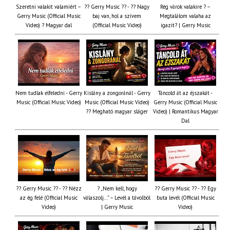
Szeretni valakit valamiért –
?? Gerry Music ?? - ?? Nagy
Rég várok valakire ? –
Gerry Music (Official Music
baj van, hol a szívem
Megtalálom valaha az
Video) ? Magyar dal
(Official Music Video)
igazit? | Gerry Music
Nem tudlak elfeledni - Gerry
Kislány a zongoránál - Gerry
Táncold át az éjszakát -
Music (Official Music Video)
Music (Official Music Video)
Gerry Music (Official Music
?? Megható magyar sláger
Video) | Romantikus Magyar
Dal
?? Gerry Music ?? - ?? Nézz
? „Nem kell, hogy
?? Gerry Music ?? - ?? Egy
az ég felé (Official Music
válaszolj…” – Levél a távolból
buta levél (Official Music
Video)
| Gerry Music
Video)