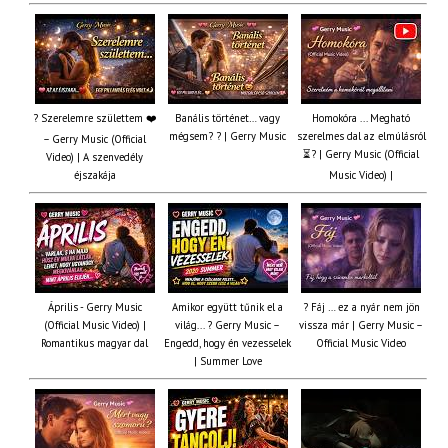
? Szerelemre születtem ❤️
Banális történet… vagy
Homokóra ... Megható
mégsem? ? | Gerry Music
szerelmes dal az elmúlásról
– Gerry Music (Official
⏳? | Gerry Music (Official
Video) | A szenvedély
éjszakája
Music Video) |
Április - Gerry Music
Amikor együtt tűnik el a
? Fáj … ez a nyár nem jön
(Official Music Video) |
világ... ? Gerry Music –
vissza már | Gerry Music –
Romantikus magyar dal
Engedd, hogy én vezesselek
Official Music Video
| Summer Love