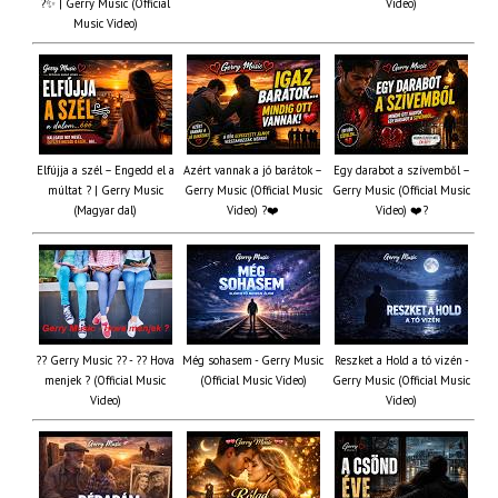
?✨ | Gerry Music (Official
Video)
Music Video)
Elfújja a szél – Engedd el a
Azért vannak a jó barátok –
Egy darabot a szívemből –
múltat ? | Gerry Music
Gerry Music (Official Music
Gerry Music (Official Music
(Magyar dal)
Video) ?❤️
Video) ❤️?
?? Gerry Music ?? - ?? Hova
Még sohasem - Gerry Music
Reszket a Hold a tó vizén -
menjek ? (Official Music
(Official Music Video)
Gerry Music (Official Music
Video)
Video)