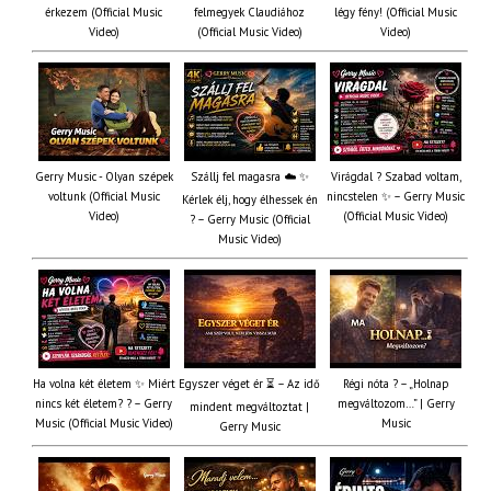
érkezem (Official Music
felmegyek Claudiához
légy fény! (Official Music
Video)
(Official Music Video)
Video)
Gerry Music - Olyan szépek
Szállj fel magasra ☁️ ✨
Virágdal ? Szabad voltam,
voltunk (Official Music
nincstelen ✨ – Gerry Music
Kérlek élj, hogy élhessek én
Video)
(Official Music Video)
? – Gerry Music (Official
Music Video)
Ha volna két életem ✨ Miért
Egyszer véget ér ⏳ – Az idő
Régi nóta ? – „Holnap
nincs két életem? ? – Gerry
megváltozom…” | Gerry
mindent megváltoztat |
Music (Official Music Video)
Music
Gerry Music