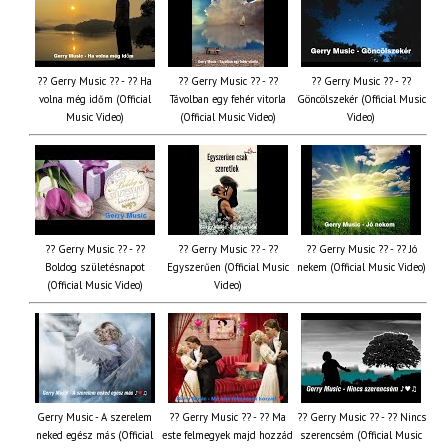
?? Gerry Music ?? - ?? Ha
?? Gerry Music ?? - ??
?? Gerry Music ?? - ??
volna még időm (Official
Távolban egy fehér vitorla
Göncölszekér (Official Music
Music Video)
(Official Music Video)
Video)
?? Gerry Music ?? - ??
?? Gerry Music ?? - ??
?? Gerry Music ?? - ?? Jó
Boldog születésnapot
Egyszerűen (Official Music
nekem (Official Music Video)
(Official Music Video)
Video)
Gerry Music - A szerelem
?? Gerry Music ?? - ?? Ma
?? Gerry Music ?? - ?? Nincs
neked egész más (Official
este felmegyek majd hozzád
szerencsém (Official Music