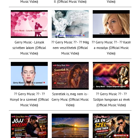
Music Video)
II. (Official Music Video)
Video)
Gerry Music - Lányok
?? Gerry Music ?? - ?? Még
?? Gerry Music ?? - ?? Kacér
szívében lakom (Official
nem veszíthetek (Official
a mosolya (Official Music
Music Video)
Music Video)
Video)
?? Gerry Music ?? - ??
Szeretlek is, meg nem is -
?? Gerry Music ?? - ??
Húnyd le a szemed (Official
Gerry Musc (Official Music
Szóljon hangosan az ének
Music Video)
Video)
(Official Music Video)