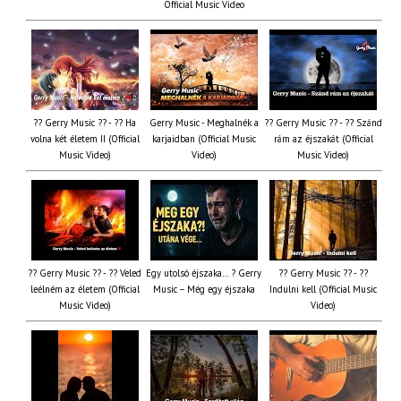
Official Music Video
?? Gerry Music ?? - ?? Ha
Gerry Music - Meghalnék a
?? Gerry Music ?? - ?? Szánd
volna két életem II (Official
karjaidban (Official Music
rám az éjszakát (Official
Music Video)
Video)
Music Video)
?? Gerry Music ?? - ?? Veled
Egy utolsó éjszaka… ? Gerry
?? Gerry Music ?? - ??
leélném az életem (Official
Music – Még egy éjszaka
Indulni kell (Official Music
Music Video)
Video)