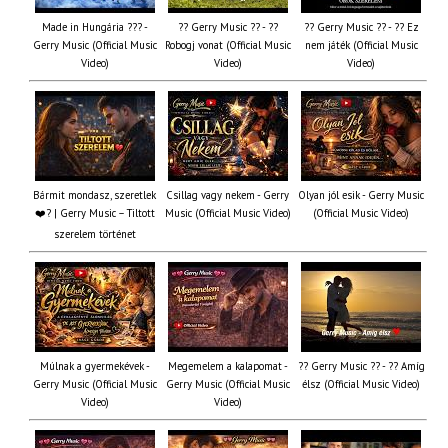
Made in Hungária ??? -
?? Gerry Music ?? - ??
?? Gerry Music ?? - ?? Ez
Gerry Music (Official Music
Robogj vonat (Official Music
nem játék (Official Music
Video)
Video)
Video)
Bármit mondasz, szeretlek
Csillag vagy nekem - Gerry
Olyan jól esik - Gerry Music
❤️‍? | Gerry Music – Tiltott
Music (Official Music Video)
(Official Music Video)
szerelem történet
Múlnak a gyermekévek -
Megemelem a kalapomat -
?? Gerry Music ?? - ?? Amíg
Gerry Music (Official Music
Gerry Music (Official Music
élsz (Official Music Video)
Video)
Video)