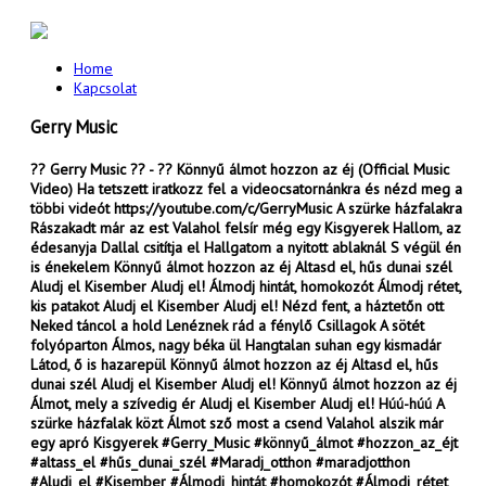
Home
Kapcsolat
Gerry Music
?? Gerry Music ?? - ?? Könnyű álmot hozzon az éj (Official Music
Video) Ha tetszett iratkozz fel a videocsatornánkra és nézd meg a
többi videót https://youtube.com/c/GerryMusic A szürke házfalakra
Rászakadt már az est Valahol felsír még egy Kisgyerek Hallom, az
édesanyja Dallal csitítja el Hallgatom a nyitott ablaknál S végül én
is énekelem Könnyű álmot hozzon az éj Altasd el, hűs dunai szél
Aludj el Kisember Aludj el! Álmodj hintát, homokozót Álmodj rétet,
kis patakot Aludj el Kisember Aludj el! Nézd fent, a háztetőn ott
Neked táncol a hold Lenéznek rád a fénylő Csillagok A sötét
folyóparton Álmos, nagy béka ül Hangtalan suhan egy kismadár
Látod, ő is hazarepül Könnyű álmot hozzon az éj Altasd el, hűs
dunai szél Aludj el Kisember Aludj el! Könnyű álmot hozzon az éj
Álmot, mely a szívedig ér Aludj el Kisember Aludj el! Húú-húú A
szürke házfalak közt Álmot sző most a csend Valahol alszik már
egy apró Kisgyerek #Gerry_Music #könnyű_álmot #hozzon_az_éjt
#altass_el #hűs_dunai_szél #Maradj_otthon #maradjotthon
#Aludj_el #Kisember #Álmodj_hintát #homokozót #Álmodj_rétet