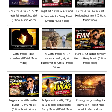
?? Gerry Music ?? - ?? Ma
Véget ért a nyár ☀️ A strand
Gerry Music - Nem lehet
este felmegyek hozzád
boldogságot venni (Official
is üres már ? – Gerry Music
(Official Music Video)
Music Video)
(Official Music Video)
Gerry Music - Igazi
?? Gerry Music ?? - ??
Fiam ?‍? Az életem te vagy
szerelem (Official Music
Nehéz a boldogságtól
fiam... - Gerry Music (Official
Video)
búcsút venni (Official Music
Music Video)
Video)
Legyen a Horváth kertben
Milyen szép a világ ? Egy
Köss egy sárga szalagot a
Budán - Gerry Music
dal, ami jobb kedvre derít |
tölgyfára ?️ – Vársz még
(Official Music Video)
Gerry Music (Official Music
rám? ? | Gerry Music