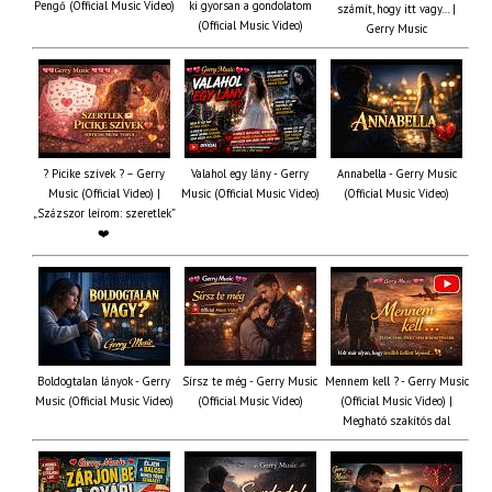
Pengő (Official Music Video)
ki gyorsan a gondolatom
számít, hogy itt vagy… |
(Official Music Video)
Gerry Music
? Picike szívek ? – Gerry
Valahol egy lány - Gerry
Annabella - Gerry Music
Music (Official Video) |
Music (Official Music Video)
(Official Music Video)
„Százszor leírom: szeretlek”
❤️
Boldogtalan lányok - Gerry
Sírsz te még - Gerry Music
Mennem kell ? - Gerry Music
Music (Official Music Video)
(Official Music Video)
(Official Music Video) |
Megható szakítós dal