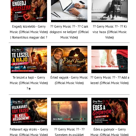
Engedj közelebb - Gerry
?? Gerry Music ?? - ?? Csak
?? Gerry Music ?? - ?? Ki
Music (Official Music Video)
dolgozni ne kelljen! (Official
visz haza (Official Music
| Romantikus magyar dal ?
Music Video)
Video)
Te leszel a hajó – Gerry
Érted vagyok - Gerry Music
?? Gerry Music ?? - ?? Add a
Music (Official Music Video)
(Official Music Video)
kezed (Official Music Video)
?☀️
Felkavart egy érzés – Gerry
?? Gerry Music ?? - ??
Édes a gyönyör – Gerry
Music (Official Music Video)
Szerelem és gyűlölet
Music (Official Music Video)