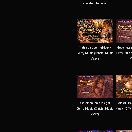
szerelem történet
Múlnak a gyermekévek -
Megemelem 
Gerry Music (Official Music
Gerry Music 
Video)
V
Elcserélném én a világot -
Bolond kis 
Gerry Music (Official Music
Music (Offic
Video)