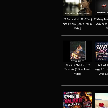
?? Gerry Music ?? - ?? Állj
?? Gerry Mus
meg kislány (Official Music
vagy béke (
Video)
V
?? Gerry Music ?? - ??
Szeress ú
Tábortűz (Official Music
vagyok ?✨ –
Video)
Official