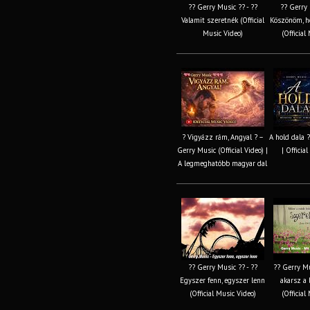
?? Gerry Music ?? - ??
?? Gerry 
Valamit szeretnék (Official
Köszönöm, h
Music Video)
(Official
? Vigyázz rám, Angyal ? –
A hold dala 
Gerry Music (Official Video) |
| Officia
A legmeghatóbb magyar dal
?? Gerry Music ?? - ??
?? Gerry Mu
Egyszer fenn, egyszer lenn
akarsz a 
(Official Music Video)
(Official