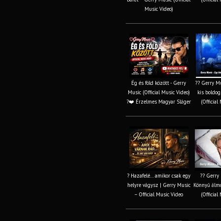
Music Video)
Ég és föld között - Gerry
?? Gerry Mu
Music (Official Music Video)
kis boldo
?❤️ Érzelmes Magyar Sláger
(Official
? Hazafelé… amikor csak egy
?? Gerry 
helyre vágysz | Gerry Music
Könnyű álmo
– Official Music Video
(Official