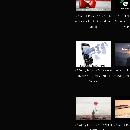
?? Gerry Music ?? - ?? Törd
?? Gerry 
át a csendet (Official Music
Szomorú sz
Video)
Musi
?? Gerry Music ?? - ?? Várok
A legtöbb 
egy SMS-t (Official Music
Music (Offic
Video)
?? Gerry Music ?? - ?? Senki
?? Gerry Mu