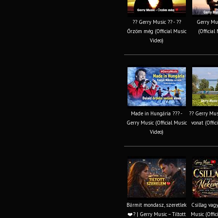
?? Gerry Music ?? - ??
Gerry Mus
Őrzöm még (Official Music
(Official
Video)
Made in Hungária ??? -
?? Gerry Musi
Gerry Music (Official Music
vonat (Offic
Video)
Bármit mondasz, szeretlek
Csillag vag
❤️‍? | Gerry Music – Tiltott
Music (Offic