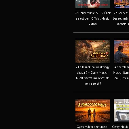
?? Gerry Music ?? - ?? Ének
?? Gerry Mu
az esőben (Official Music
beszéli már
Video)
(Official
? Fa leszek, ha fának vagy
A szerelem 
virága ? – Gerry Music |
Music | Rom
Miért szeretünk olyat, aki
dal (Offici
nem szeret?
Gyere velem szerencse -
Gerry Music 