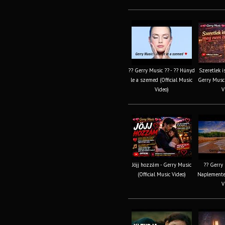
?? Gerry Music ?? - ?? Húnyd
Szeretlek i
le a szemed (Official Music
Gerry Musc 
Video)
V
Jöjj hozzám - Gerry Music
?? Gerry 
(Official Music Video)
Naplemente 
V