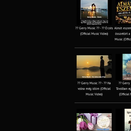
?? Gerry Music ?? - ?? Érzés
Almát esze
(Official Music Video)
összetört a
Music (Offic
?? Gerry Music ?? - ?? Ha
?? Gerry 
volna még időm (Official
Távolban eg
Music Video)
(Official