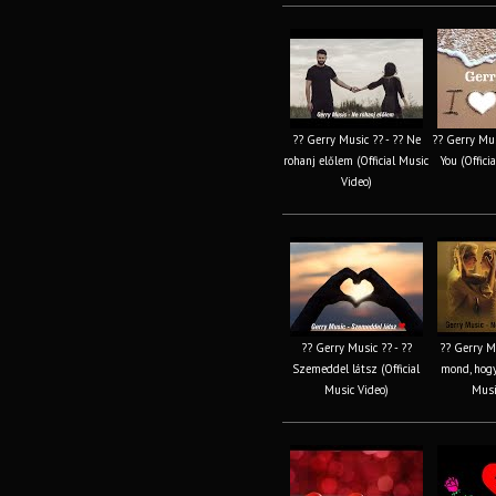
?? Gerry Music ?? - ?? Ne
?? Gerry Musi
rohanj előlem (Official Music
You (Offici
Video)
?? Gerry Music ?? - ??
?? Gerry Mu
Szemeddel látsz (Official
mond, hogy
Music Video)
Musi