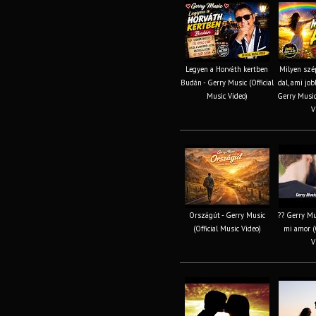
Legyen a Horváth kertben
Milyen szép
Budán - Gerry Music (Official
dal, ami job
Music Video)
Gerry Music 
V
Országút - Gerry Music
?? Gerry Mus
(Official Music Video)
mi amor (O
V