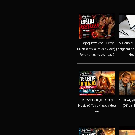
Engedj közelebb - Gerry
?? Gerry Mus
Music (Official Music Video) |
dolgozni ne k
Romantikus magyar dal ?
Musi
Te leszel a hajó – Gerry
Érted vagyo
Music (Official Music Video)
(Official
?☀️