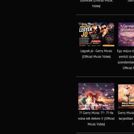
szeretlek (Official Music
Gerr
Video)
Legyek jó - Gerry Music
Egy május éj
(Official Music Video)
amitől újra
szerelemben
Official
?? Gerry Music ?? - ?? Ha
Gerry Music
volna két életem II (Official
karjaidban 
Music Video)
V