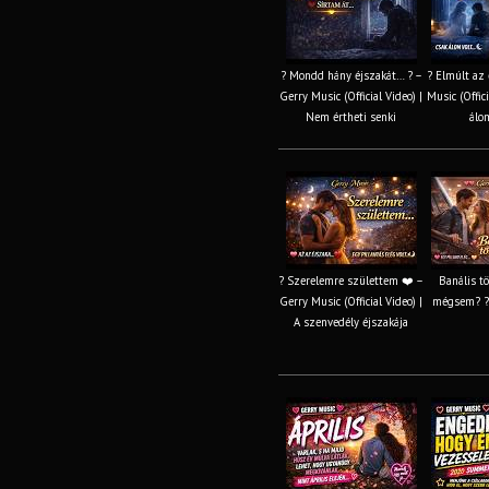
? Mondd hány éjszakát… ? –
? Elmúlt az 
Gerry Music (Official Video) |
Music (Offici
Nem értheti senki
álom
? Szerelemre születtem ❤️ –
Banális t
Gerry Music (Official Video) |
mégsem? ? 
A szenvedély éjszakája