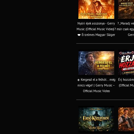
Nyári éjek asszonya - Gerry
? „Maradj v
Music (Official Music Video)?
már csak egy
❤️ Érzelmes Magyar Sláger
Gerr
☀️ Kergesd el a felhőt… még
Érj hozzám
nincs vége! | Gerry Music –
(Official M
Official Music Video