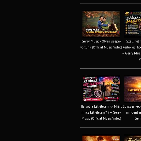
Gerry Music - Olyan szépek
Szállj fel
voltunk (Official Music Video)
Kérlek élj, h
– Gerry Music
V
Ha volna két életem ✨ Miért
Egyszer vége
nincs két életem? ? – Gerry
mindent m
Music (Official Music Video)
Gerr