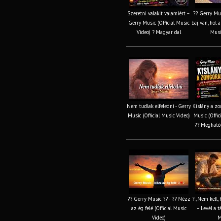
Szeretni valakit valamiért –
?? Gerry Mus
Gerry Music (Official Music
baj van, hol 
Video) ? Magyar dal
Musi
Nem tudlak elfeledni - Gerry
Kislány a zo
Music (Official Music Video)
Music (Offic
?? Megható
?? Gerry Music ?? - ?? Nézz
? „Nem kell, 
az ég felé (Official Music
– Levél a t
Video)
M