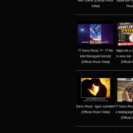
nem szeret (Official Music
tudok élni né
Video)
Musi
?? Gerry Music ?? - ?? Ma
Véget ért a 
este felmegyek hozzád
is üres már 
(Official Music Video)
(Official
Gerry Music - Igazi szerelem
?? Gerry Mus
(Official Music Video)
a boldogságt
(Official