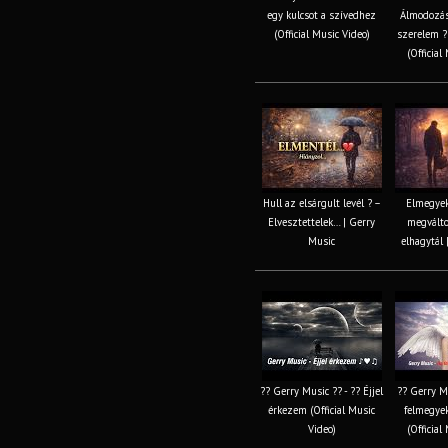
egy kulcsot a szívedhez
Álmodozás,
(Official Music Video)
szerelem ?
(Official
Hull az elsárgult levél ? –
Elmegyek
Elvesztettelek… | Gerry
megválto
Music
elhagytál 
?? Gerry Music ?? - ?? Éjjel
?? Gerry Mu
érkezem (Official Music
felmegye
Video)
(Official