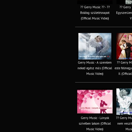
?? Gerry Music ?? - ??
?? Gerry 
Boldog születésnapot
Egyszerűen 
(Official Music Video)
V
Gerry Music - A szerelem
?? Gerry Mu
neked egész más (Official
este felmeg
Music Video)
II. (Offici
Gerry Music - Lányok
?? Gerry Mu
szívében lakom (Official
nem veszíth
Music Video)
Musi