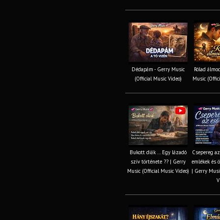
Dédapám - Gerry Music
Rólad álmod
(Official Music Video)
Music (Offic
Bukott diák ... Egy lázadó
Csepereg az 
szív története ?? | Gerry
emlékek és ö
Music (Official Music Video)
| Gerry Music
V