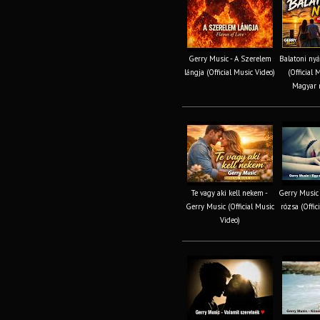
Gerry Music - A Szerelem
Balatoni nyá
lángja (Official Music Video)
(Official 
Magyar n
Te vagy aki kell nekem -
Gerry Music 
Gerry Music (Official Music
rózsa (Offic
Video)