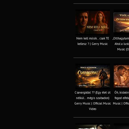
Nem kell másik… csak TE
„Otthagytam
kellesz ? | Gerry Music
Ahol a lust
Music (Of
Csavargódal ?? (Egy élet út
Óh, kisleá
nélkül… mégis szabadon)
fogod elfel
Gerry Music | Official Music
Music | Offi
Video