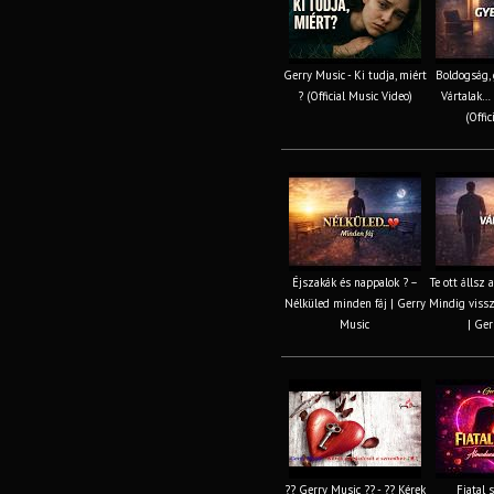
Gerry Music - Ki tudja, miért
Boldogság, 
? (Official Music Video)
Vártalak… 
(Offic
Éjszakák és nappalok ? –
Te ott állsz 
Nélküled minden fáj | Gerry
Mindig vissz
Music
| Ger
?? Gerry Music ?? - ?? Kérek
Fiatal 