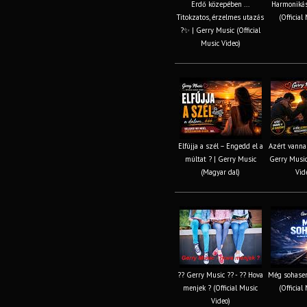
Erdő közepében ...
Harmonikás
Titokzatos, érzelmes utazás
(Official
?✨ | Gerry Music (Official
Music Video)
Elfújja a szél – Engedd el a
Azért vannak
múltat ? | Gerry Music
Gerry Music 
(Magyar dal)
Vid
?? Gerry Music ?? - ?? Hova
Még sohasem
menjek ? (Official Music
(Official
Video)