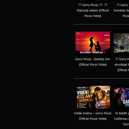
?? Gerry Music ?? - ??
?? Gerry 
Válaszolj nekem (Official
Szerelem haj
Music Video)
Musi
Gerry Music - Gondolj rám
?? Gerry M
(Official Music Video)
városliget 
(Official
Vidéki kislány – Gerry Music
El kellett
(Official Music Video)
California c
Gerr