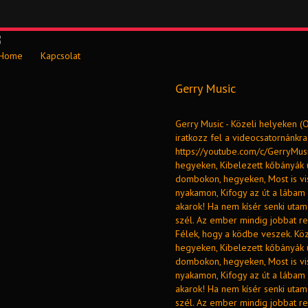
Home
Kapcsolat
Gerry Music
Gerry Music - Közeli helyeken (O
iratkozz fel a videocsatornánkr
https://youtube.com/c/GerryMus
hegyeken, Kibelezett kőbányák 
dombokon, hegyeken, Most is viss
nyakamon, Kifogy az út a lábam 
akarok! Ha nem kísér senki utam
szél. Az ember mindig jobbat re
Félek, hogy a ködbe veszek. Kö
hegyeken, Kibelezett kőbányák 
dombokon, hegyeken, Most is viss
nyakamon, Kifogy az út a lábam 
akarok! Ha nem kísér senki utam
szél. Az ember mindig jobbat re