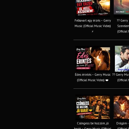
Felkavart egy érzés – Gerry
?? Gerry 
Music (Official Music Video)
Szerelem
⚡
(Official
Édes érintés – Gerry Music
?? Gerry Mus
(Official Music Video) ❤️
(Official
Csöngess be hozzám, jó
Drágám -
barát – Gerry Music (Official
(Official