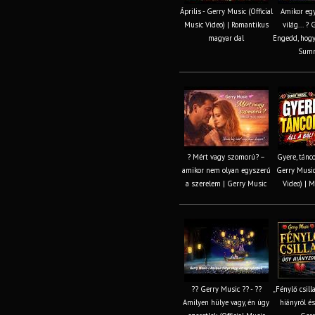
Április - Gerry Music (Official
Amikor egy
Music Video) | Romantikus
világ... ?
magyar dal
Engedd, hogy
Summ
? Mért vagy szomorú? –
Gyere, tánco
amikor nem olyan egyszerű
Gerry Music 
a szerelem | Gerry Music
Video) | M
?? Gerry Music ?? - ??
„Fénylő csill
Amilyen hülye vagy, én úgy
hiányról és