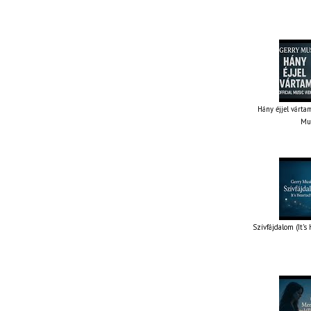
Hány éjjel vártam
Mus
Szívfájdalom (It’s