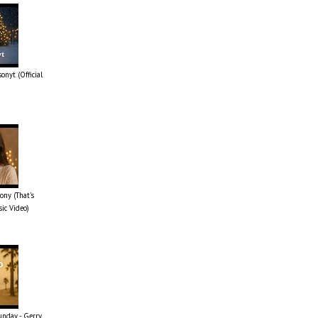
onyt (Official
ony (That's
sic Video)
unday - Gerry