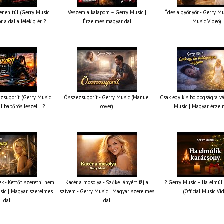
nen túl (Gerry Music
Veszem a kalapom – Gerry Music |
Édes a gyönyör - Gerry Mus
r a dal a lélekig ér ?
Érzelmes magyar dal
Music Video)
zsugorít (Gerry Music
Összezsugorít - Gerry Music (Manuel
Csak egy kis boldogságra v
 libabőrös leszel... ?
cover)
Music | Magyar érzel
k - Kettőt szeretni nem
Kacér a mosolya - Szőke lányért fáj a
? Gerry Music – Ha elmúli
sic | Magyar szerelmes
szívem - Gerry Music | Magyar szerelmes
(Official Music Vi
dal
dal