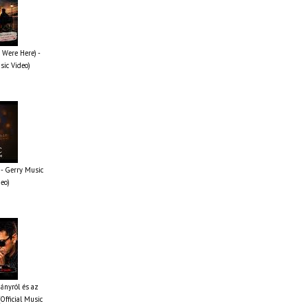
 Were Here) -
sic Video)
- Gerry Music
deo)
iányról és az
Official Music