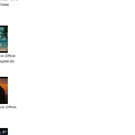
 Video)
ic (Official
ágyódó dal
ic (Official