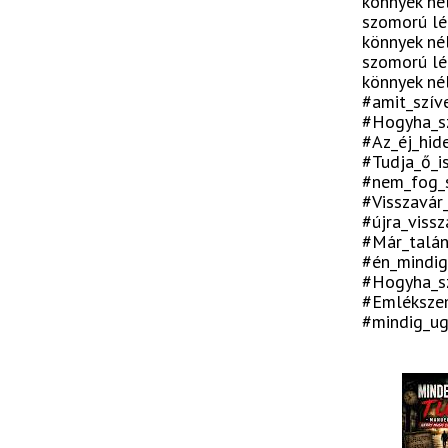
könnyek nél
szomorú lég
könnyek nél
szomorú lég
könnyek né
#amit_szív
#Hogyha_sz
#Az_éj_hid
#Tudja_ő_i
#nem_fog_s
#Visszavár
#újra_viss
#Már_talán
#én_mindig
#Hogyha_sz
#Emlékszem
#mindig_ug