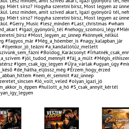
kül. Lesz minden, amit szíved akart, Igazi gyönyörű tél, ne
y. Miért sírsz? Hogyha szeretni bírsz, Most legyen az ünn
kül. Lesz minden, amit szíved akart, Igazi gyönyörű tél, ne
y. Miért sírsz? Hogyha szeretni bírsz, Most legyen az ünn
lkül. #Gerry_Music #lesz_minden #Last_christmas #wham
ed_akart #Igazi_gyönyörű_tél #nehogy_szomorú_légy #Miér
eretni_bírsz #Most_legyen_az_ünnep #könnyek_nélkül
eg #fagyos_már #Még_a_hóember_is #nagy_kalapban_jár
s #ilyenkor_jó_teázni #a_kandallótűz_mellett
zívünk_sem_fázni #Boldog_Karácsonyt #Írhatnék_csak_enn
_a_szívem #jól_tudod_mennyit #fáj_a_múlt #Mégis_elhisz
zatérsz #Igen_csak_így_legyen #Újra_várlak #ugyan_úgy #mi
_késő #de_hátha_eljössz_még #Érzem_hogy_érzed
_abban_hittem #nem_ér_semmit #az_ünnep
eretet_sincsen #Jó_volt_veled #olyan_igazi_jó
_akkor_is_éppen #hullott_a_hó #S_csak_annyit_kértél
yan_így_legyen