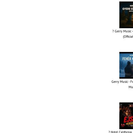
? Gerry Music –
(Offici
Gerry Music - Fe
Mus
? Hotel California