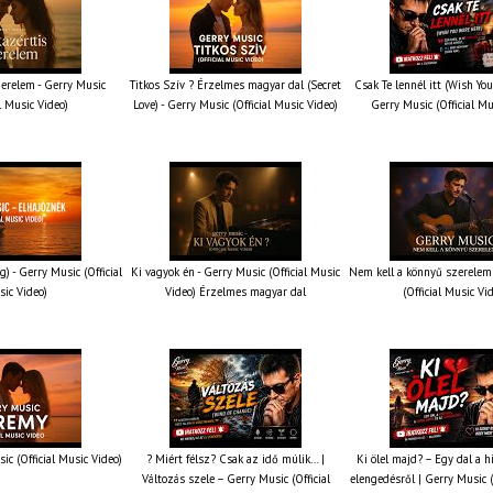
erelem - Gerry Music
Titkos Szív ? Érzelmes magyar dal (Secret
Csak Te lennél itt (Wish You
al Music Video)
Love) - Gerry Music (Official Music Video)
Gerry Music (Official Mu
g) - Gerry Music (Official
Ki vagyok én - Gerry Music (Official Music
Nem kell a könnyű szerelem 
ic Video)
Video) Érzelmes magyar dal
(Official Music Vi
ic (Official Music Video)
? Miért félsz? Csak az idő múlik… |
Ki ölel majd? – Egy dal a h
Változás szele – Gerry Music (Official
elengedésről | Gerry Music (