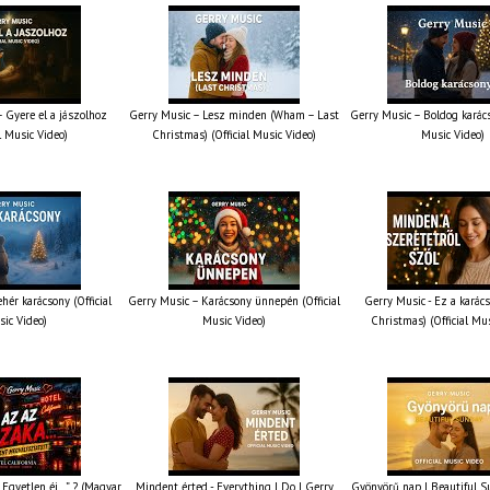
 Gyere el a jászolhoz
Gerry Music – Lesz minden (Wham – Last
Gerry Music – Boldog karács
al Music Video)
Christmas) (Official Music Video)
Music Video)
hér karácsony (Official
Gerry Music – Karácsony ünnepén (Official
Gerry Music - Ez a karács
ic Video)
Music Video)
Christmas) (Official Mu
 „Egyetlen éj…” ? (Magyar
Mindent érted - Everything I Do | Gerry
Gyönyörű nap | Beautiful S