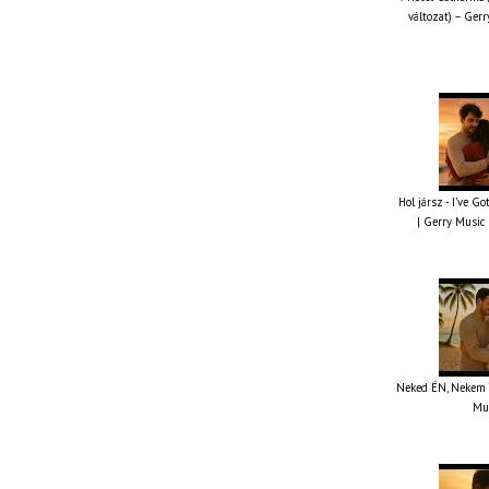
változat) – Gerr
Hol jársz - I've G
| Gerry Music 
Neked ÉN, Nekem TE
Mus