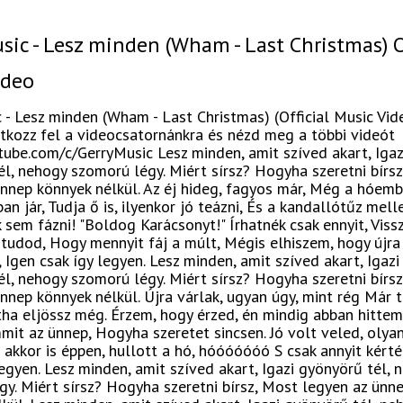
sic - Lesz minden (Wham - Last Christmas) O
ideo
 - Lesz minden (Wham - Last Christmas) (Official Music Vi
atkozz fel a videocsatornánkra és nézd meg a többi videót
tube.com/c/GerryMusic Lesz minden, amit szíved akart, Igaz
l, nehogy szomorú légy. Miért sírsz? Hogyha szeretni bírs
nnep könnyek nélkül. Az éj hideg, fagyos már, Még a hóemb
an jár, Tudja ő is, ilyenkor jó teázni, És a kandallótűz mel
 sem fázni! "Boldog Karácsonyt!" Írhatnék csak ennyit, Viss
 tudod, Hogy mennyit fáj a múlt, Mégis elhiszem, hogy újra
, Igen csak így legyen. Lesz minden, amit szíved akart, Igazi
l, nehogy szomorú légy. Miért sírsz? Hogyha szeretni bírs
nnep könnyek nélkül. Újra várlak, ugyan úgy, mint rég Már 
tha eljössz még. Érzem, hogy érzed, én mindig abban hitte
it az ünnep, Hogyha szeretet sincsen. Jó volt veled, olyan 
kkor is éppen, hullott a hó, hóóóóóóó S csak annyit kérté
egyen. Lesz minden, amit szíved akart, Igazi gyönyörű tél, 
y. Miért sírsz? Hogyha szeretni bírsz, Most legyen az ünn