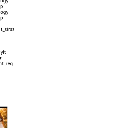
hogy
ep
hogy
ep
t_sírsz
yit
em
nt_rég