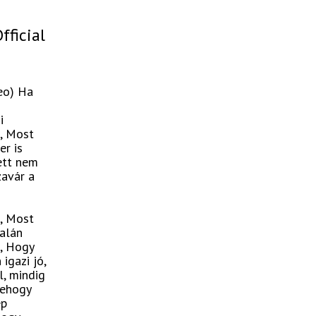
fficial
deo) Ha
i
z, Most
er is
lett nem
zavár a
z, Most
talán
m, Hogy
igazi jó,
l, mindig
nehogy
ep