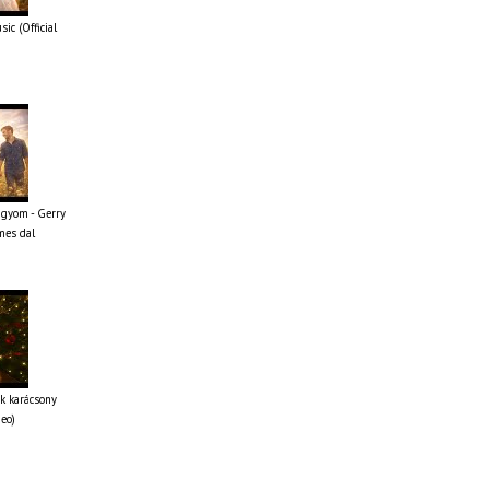
ic (Official
ágyom - Gerry
mes dal
k karácsony
deo)