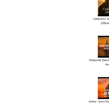
Csakazértis sz
(Offici
Elhajóznék (Sailin
Mus
Jeremy - Gerry Mus