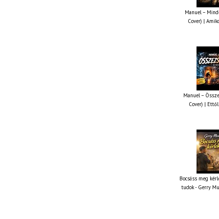
Manuel – Minde
Cover) | Amiko
Manuel – Össze
Cover) | Ettől
Bocsáss meg kérle
tudok - Gerry Mu