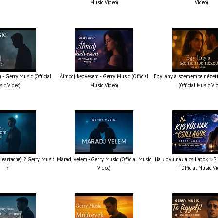
Music Video)
Video)
 - Gerry Music (Official
Álmodj kedvesem - Gerry Music (Official
Egy lány a szemembe nézett
ic Video)
Music Video)
(Official Music Vi
 Heartache) ? Gerry Music
Maradj velem - Gerry Music (Official Music
Ha kigyulnak a csillagok ✨?
?
Video)
| Official Music V