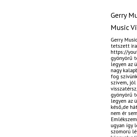
Gerry Mu
Music V
Gerry Music
tetszett ir
https://you
gyönyörű té
legyen az ü
nagy kalapb
fog szívünk
szívem, jól
visszatérsz
gyönyörű té
legyen az ü
késő,de há
nem ér semm
Emlékszem a
ugyan így l
szomorú lég