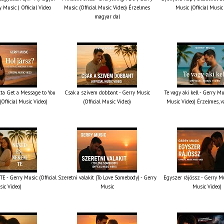
y Music | Official Video
Music (Official Music Video) Érzelmes
Music (Official Music
magyar dal
otta Get a Message to You
Csak a szívem dobbant - Gerry Music
Te vagy aki kell - Gerry Mus
(Official Music Video)
(Official Music Video)
Music Video) Érzelmes, v
 - Gerry Music (Official
Szeretni valakit (To Love Somebody) - Gerry
Egyszer rájössz - Gerry Mus
ic Video)
Music
Music Video)