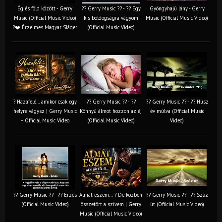
Ég és föld között - Gerry
?? Gerry Music ?? - ?? Egy
Gyöngyhajú lány - Gerry
Music (Official Music Video)
kis boldogságra vágyom
Music (Official Music Video)
?❤️ Érzelmes Magyar Sláger
(Official Music Video)
? Hazafelé… amikor csak egy
?? Gerry Music ?? - ??
?? Gerry Music ?? - ?? Húsz
helyre vágysz | Gerry Music
Könnyű álmot hozzon az éj
év múlva (Official Music
– Official Music Video
(Official Music Video)
Video)
?? Gerry Music ?? - ?? Érzés
Almát eszem… ? De közben
?? Gerry Music ?? - ?? Száz
(Official Music Video)
összetört a szívem | Gerry
út (Official Music Video)
Music (Official Music Video)