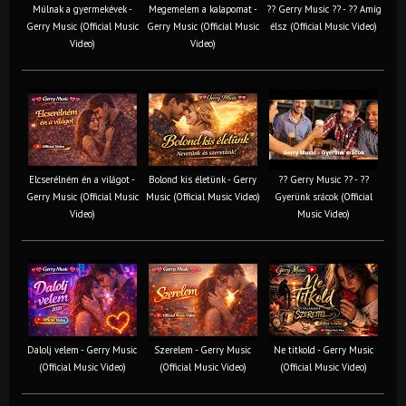
Múlnak a gyermekévek -
Megemelem a kalapomat -
?? Gerry Music ?? - ?? Amíg
Gerry Music (Official Music
Gerry Music (Official Music
élsz (Official Music Video)
Video)
Video)
Elcserélném én a világot -
Bolond kis életünk - Gerry
?? Gerry Music ?? - ??
Gerry Music (Official Music
Music (Official Music Video)
Gyerünk srácok (Official
Video)
Music Video)
Dalolj velem - Gerry Music
Szerelem - Gerry Music
Ne titkold - Gerry Music
(Official Music Video)
(Official Music Video)
(Official Music Video)