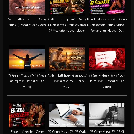
Nem tudlak elfeledni - Gerry
Kislány a zongoránál - Gerry
Táncold át az éjszakát - Gerry
Music (Official Music Video)
Music (Official Music Video)
Music (Official Music Video) |
?? Megható magyar sláger
Romantikus Magyar Dal
?? Gerry Music ?? - ?? Nézz
? „Nem kell, hogy válaszolj…”
?? Gerry Music ?? - ?? Egy
az ég felé (Official Music
– Levél a távolból | Gerry
buta levél (Official Music
Video)
Music
Video)
Engedj közelebb - Gerry
?? Gerry Music ?? - ?? Csak
?? Gerry Music ?? - ?? Ki