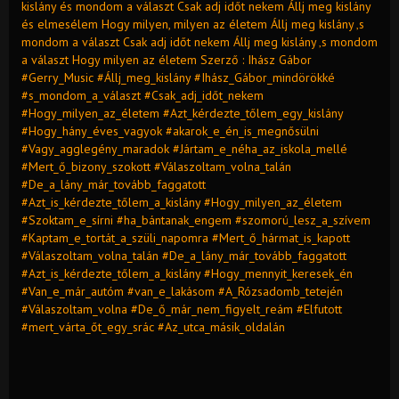
kislány és mondom a választ Csak adj időt nekem Állj meg kislány
és elmesélem Hogy milyen, milyen az életem Állj meg kislány ‚s
mondom a választ Csak adj időt nekem Állj meg kislány ‚s mondom
a választ Hogy milyen az életem Szerző : Ihász Gábor
#Gerry_Music #Állj_meg_kislány #Ihász_Gábor_mindörökké
#s_mondom_a_választ #Csak_adj_időt_nekem
#Hogy_milyen_az_életem #Azt_kérdezte_tőlem_egy_kislány
#Hogy_hány_éves_vagyok #akarok_e_én_is_megnősülni
#Vagy_agglegény_maradok #Jártam_e_néha_az_iskola_mellé
#Mert_ő_bizony_szokott #Válaszoltam_volna_talán
#De_a_lány_már_tovább_faggatott
#Azt_is_kérdezte_tőlem_a_kislány #Hogy_milyen_az_életem
#Szoktam_e_sírni #ha_bántanak_engem #szomorú_lesz_a_szívem
#Kaptam_e_tortát_a_szüli_napomra #Mert_ő_hármat_is_kapott
#Válaszoltam_volna_talán #De_a_lány_már_tovább_faggatott
#Azt_is_kérdezte_tőlem_a_kislány #Hogy_mennyit_keresek_én
#Van_e_már_autóm #van_e_lakásom #A_Rózsadomb_tetején
#Válaszoltam_volna #De_ő_már_nem_figyelt_reám #Elfutott
#mert_várta_őt_egy_srác #Az_utca_másik_oldalán