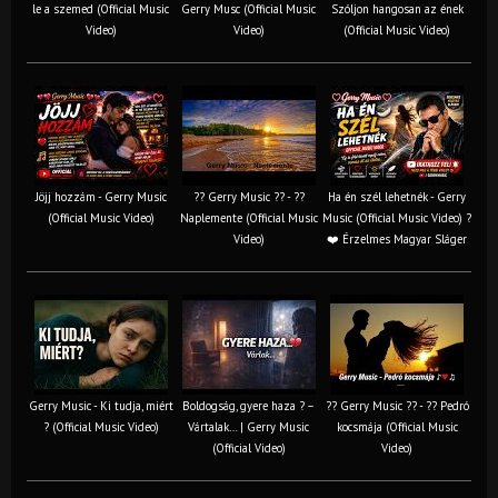
le a szemed (Official Music
Gerry Musc (Official Music
Szóljon hangosan az ének
Video)
Video)
(Official Music Video)
Jöjj hozzám - Gerry Music
?? Gerry Music ?? - ??
Ha én szél lehetnék - Gerry
(Official Music Video)
Naplemente (Official Music
Music (Official Music Video) ?️
Video)
❤️ Érzelmes Magyar Sláger
Gerry Music - Ki tudja, miért
Boldogság, gyere haza ? –
?? Gerry Music ?? - ?? Pedró
? (Official Music Video)
Vártalak… | Gerry Music
kocsmája (Official Music
(Official Video)
Video)