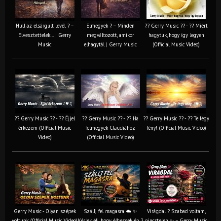
Hull az elsárgult levél ? –
Elmegyek ? – Minden
?? Gerry Music ?? - ?? Miért
Elvesztettelek… | Gerry
megváltozott, amikor
hagytuk, hogy így legyen
Music
elhagytál | Gerry Music
(Official Music Video)
?? Gerry Music ?? - ?? Éjjel
?? Gerry Music ?? - ?? Ha
?? Gerry Music ?? - ?? Te légy
érkezem (Official Music
felmegyek Claudiához
fény! (Official Music Video)
Video)
(Official Music Video)
Gerry Music - Olyan szépek
Szállj fel magasra ☁️ ✨
Virágdal ? Szabad voltam,
voltunk (Official Music Video)
Kérlek élj, hogy élhessek én ?
nincstelen ✨ – Gerry Music