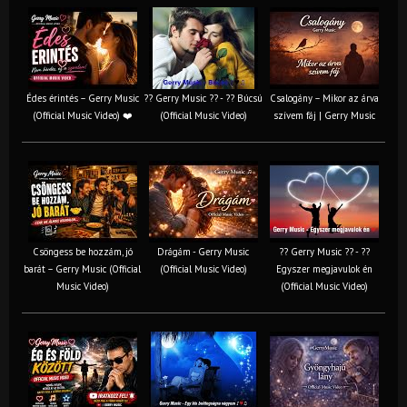
Édes érintés – Gerry Music
?? Gerry Music ?? - ?? Búcsú
Csalogány – Mikor az árva
(Official Music Video) ❤️
(Official Music Video)
szívem fáj | Gerry Music
Csöngess be hozzám, jó
Drágám - Gerry Music
?? Gerry Music ?? - ??
barát – Gerry Music (Official
(Official Music Video)
Egyszer megjavulok én
Music Video)
(Official Music Video)