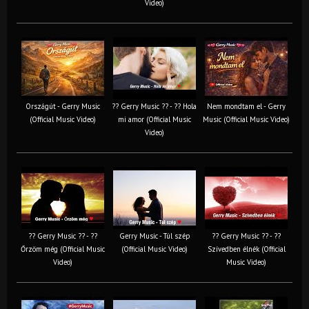
Video)
Országút - Gerry Music
?? Gerry Music ?? - ?? Hola
Nem mondtam el - Gerry
(Official Music Video)
mi amor (Official Music
Music (Official Music Video)
Video)
?? Gerry Music ?? - ??
Gerry Music - Túl szép
?? Gerry Music ?? - ??
Őrzöm még (Official Music
(Official Music Video)
Szívedben élnék (Official
Video)
Music Video)