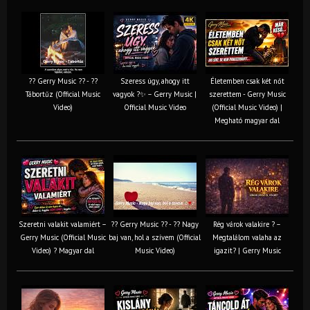
?? Gerry Music ?? - ??
Szeress úgy, ahogy itt
Életemben csak két nőt
Tábortűz (Official Music
vagyok ?✨ – Gerry Music |
szerettem - Gerry Music
Video)
Official Music Video
(Official Music Video) |
Megható magyar dal
Szeretni valakit valamiért –
?? Gerry Music ?? - ?? Nagy
Rég várok valakire ? –
Gerry Music (Official Music
baj van, hol a szívem (Official
Megtalálom valaha az
Video) ? Magyar dal
Music Video)
igazit? | Gerry Music