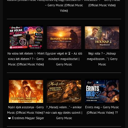
– Gerry Music (Official Music
(Official Music Video)
Video)
Ha volna két életem ✨ Miért
Egyszer véget ér ⏳ – Az idő
Régi nóta ? – „Holnap
nincs két életem? ? – Gerry
mindent megváltoztat |
megváltozom…” | Gerry
Music (Official Music Video)
Gerry Music
Music
Nyári éjek asszonya - Gerry
? „Maradj velem…” – amikor
Érints meg – Gerry Music
Music (Official Music Video)?
már csak egy ölelés számít |
(Official Music Video) ??
❤️ Érzelmes Magyar Sláger
Gerry Music