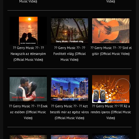
Music Video)
Video)
?? Gerry Music ?? - ??
?? Gerry Music ?? - ??
?? Gerry Music ?? - ?? Sírd el
Haragszik az édesanyám
Fordított világ (Official
gitár (Official Music Video)
(Official Music Video)
Music Video)
Fel
ugrás
?? Gerry Music ?? - ?? Ének
?? Gerry Music ?? - ?? Azt
?? Gerry Music ?? - ?? Az a
az esőben (Official Music
beszéli már az egész város
rendes iparos (Official Music
Video)
(Official Music Video)
Video)