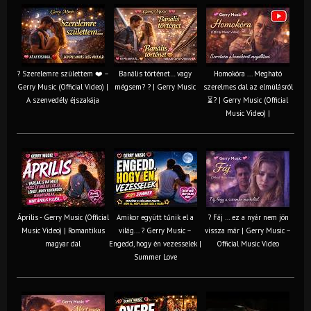
? Szerelemre születtem ❤️ –
Banális történet… vagy
Homokóra ... Megható
Gerry Music (Official Video) |
mégsem? ? | Gerry Music
szerelmes dal az elmúlásról
A szenvedély éjszakája
⏳? | Gerry Music (Official
Music Video) |
Április - Gerry Music (Official
Amikor együtt tűnik el a
? Fáj … ez a nyár nem jön
Music Video) | Romantikus
világ... ? Gerry Music –
vissza már | Gerry Music –
magyar dal
Engedd, hogy én vezesselek |
Official Music Video
Summer Love