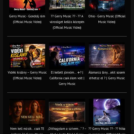
Gerry Music - Gondolj rám
?? Gerry Music ?? - ?? A
Ohio - Gerry Music (Official
(Official Music Video)
városliget kellős közepén
Music Video)
(Official Music Video)
Vidéki kislány – Gerry Music
El kellett jönnöm… ✈️? |
Álomarcú lány… akit sosem
(Official Music Video)
California csak álom volt |
érhetsz el ? | Gerry Music
Gerry Music
Nem kell másik… csak TE
„Otthagytam a szívem…” ? –
?? Gerry Music ?? - ?? Nika