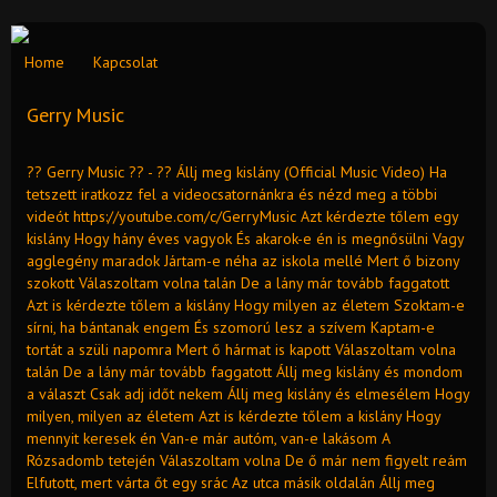
Home
Kapcsolat
Gerry Music
?? Gerry Music ?? - ?? Állj meg kislány (Official Music Video) Ha
tetszett iratkozz fel a videocsatornánkra és nézd meg a többi
videót https://youtube.com/c/GerryMusic Azt kérdezte tőlem egy
kislány Hogy hány éves vagyok És akarok-e én is megnősülni Vagy
agglegény maradok Jártam-e néha az iskola mellé Mert ő bizony
szokott Válaszoltam volna talán De a lány már tovább faggatott
Azt is kérdezte tőlem a kislány Hogy milyen az életem Szoktam-e
sírni, ha bántanak engem És szomorú lesz a szívem Kaptam-e
tortát a szüli napomra Mert ő hármat is kapott Válaszoltam volna
talán De a lány már tovább faggatott Állj meg kislány és mondom
a választ Csak adj időt nekem Állj meg kislány és elmesélem Hogy
milyen, milyen az életem Azt is kérdezte tőlem a kislány Hogy
mennyit keresek én Van-e már autóm, van-e lakásom A
Rózsadomb tetején Válaszoltam volna De ő már nem figyelt reám
Elfutott, mert várta őt egy srác Az utca másik oldalán Állj meg