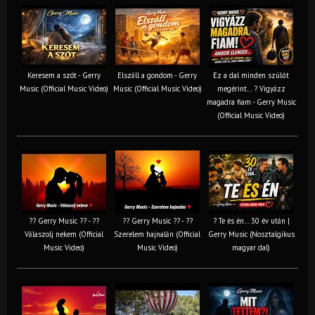
Keresem a szót - Gerry
Elszáll a gondom - Gerry
Ez a dal minden szülőt
Music (Official Music Video)
Music (Official Music Video)
megérint… ? Vigyázz
magadra fiam - Gerry Music
(Official Music Video)
?? Gerry Music ?? - ??
?? Gerry Music ?? - ??
? Te és én… 30 év után |
Válaszolj nekem (Official
Szerelem hajnalán (Official
Gerry Music (Nosztalgikus
Music Video)
Music Video)
magyar dal)