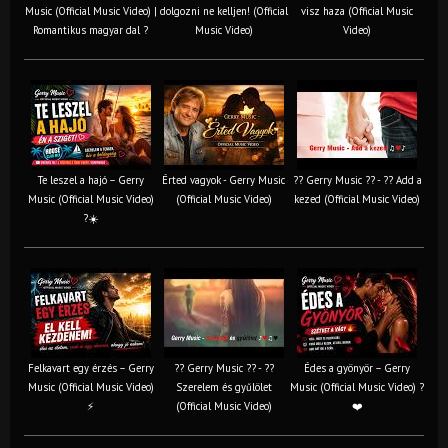
Music (Official Music Video) |
dolgozni ne kelljen! (Official
visz haza (Official Music
Romantikus magyar dal ?
Music Video)
Video)
Te leszel a hajó – Gerry
Érted vagyok - Gerry Music
?? Gerry Music ?? - ?? Add a
Music (Official Music Video)
(Official Music Video)
kezed (Official Music Video)
?☀️
Felkavart egy érzés – Gerry
?? Gerry Music ?? - ??
Édes a gyönyör – Gerry
Music (Official Music Video)
Szerelem és gyűlölet
Music (Official Music Video) ?
⚡
(Official Music Video)
❤️