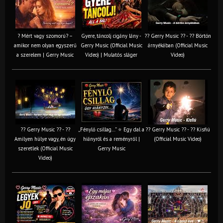
? Mért vagy szomorú? –
Gyere, táncolj cigány lány -
?? Gerry Music ?? - ?? Börtön
amikor nem olyan egyszerű
Gerry Music (Official Music
árnyékában (Official Music
a szerelem | Gerry Music
Video) | Mulatós sláger
Video)
?? Gerry Music ?? - ??
„Fénylő csillag…” ⭐ Egy dal a
?? Gerry Music ?? - ?? Kisfiú
Amilyen hülye vagy, én úgy
hiányról és a reményről |
(Official Music Video)
szeretlek (Official Music
Gerry Music
Video)