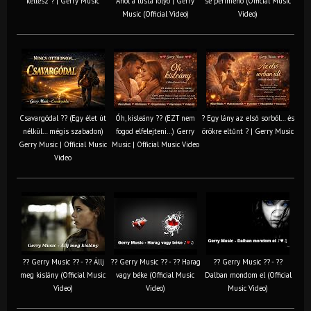
kellesz ? | Gerry Music
Ahol a lusta folyó | Gerry
se perimeno (Official Music
Music (Official Video)
Video)
Csavargódal ?? (Egy élet út
Óh, kisleány ?? (EZT nem
? Egy lány az első sorból… és
nélkül… mégis szabadon)
fogod elfelejteni…) Gerry
örökre eltűnt ? | Gerry Music
Gerry Music | Official Music
Music | Official Music Video
Video
?? Gerry Music ?? - ?? Állj
?? Gerry Music ?? - ?? Harag
?? Gerry Music ?? - ??
meg kislány (Official Music
vagy béke (Official Music
Dalban mondom el (Official
Video)
Video)
Music Video)