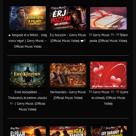
☀️ Kergesd el a felhőt… még
Érj hozzám – Gerry Music
?? Gerry Music ?? - ?? Tábori
nincs vége! | Gerry Music –
(Official Music Video) ❤️?
posta (Official Music Video)
Official Music Video
Erdő közepében ...
Harmonikás - Gerry Music
?? Gerry Music ?? - ?? Gyere
Titokzatos, érzelmes utazás
(Official Music Video)
és álmodj (Official Music
?✨ | Gerry Music (Official
Video)
Music Video)