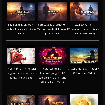
Éjszakák és nappalok ? –
Te ott állsz az út végén ❤️ –
Kell, hogy várj ? –
Nélküled minden fáj | Gerry
Mindig visszatalálok hozzád
Visszajövök hozzád… | Gerry
Music
| Gerry Music
Music (Official Video)
?? Gerry Music ?? - ?? Kérek
Fiatal szerelem ...
?? Gerry Music ?? - ?? Jeremy
egy kulcsot a szívedhez
Álmodozás, vágy és első
(Official Music Video)
(Official Music Video)
szerelem ? | Gerry Music
(Official Music Video)