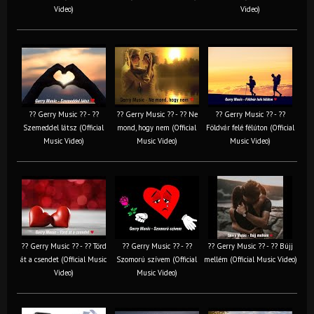
Video)
Video)
?? Gerry Music ?? - ??
?? Gerry Music ?? - ?? Ne
?? Gerry Music ?? - ??
Szemeddel látsz (Official
mond, hogy nem (Official
Földvár felé félúton (Official
Music Video)
Music Video)
Music Video)
?? Gerry Music ?? - ?? Törd
?? Gerry Music ?? - ??
?? Gerry Music ?? - ?? Bújj
át a csendet (Official Music
Szomorú szívem (Official
mellém (Official Music Video)
Video)
Music Video)