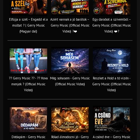
Elfújja a szél – Engedd el a
Azért vannak a jó barátok –
Egy darabot a szívemből –
múltat ? | Gerry Music
Gerry Music (Official Music
Gerry Music (Official Music
(Magyar dal)
Video) ?❤️
Video) ❤️?
?? Gerry Music ?? - ?? Hova
Még sohasem - Gerry Music
Reszket a Hold a tó vizén -
menjek ? (Official Music
(Official Music Video)
Gerry Music (Official Music
Video)
Video)
Dédapám - Gerry Music
Rólad álmodozni jó - Gerry
A csönd éve – Gerry Music