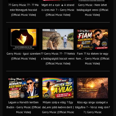
?? Gerry Music ?? - ?? Ma
Véget ért a nyár ☀️ A strand
Gerry Music - Nem lehet
este felmegyek hozzád
is üres már ? – Gerry Music
boldogságot venni (Official
(Official Music Video)
(Official Music Video)
Music Video)
Gerry Music - Igazi szerelem
?? Gerry Music ?? - ?? Nehéz
Fiam ?‍? Az életem te vagy
(Official Music Video)
a boldogságtól búcsút venni
fiam... - Gerry Music (Official
(Official Music Video)
Music Video)
Legyen a Horváth kertben
Milyen szép a világ ? Egy
Köss egy sárga szalagot a
Budán - Gerry Music (Official
dal, ami jobb kedvre derít |
tölgyfára ?️ – Vársz még rám?
Music Video)
Gerry Music (Official Music
? | Gerry Music