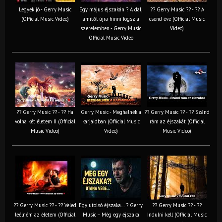
Legyek jó - Gerry Music
Egy május éjszakán ? A dal,
?? Gerry Music ?? - ?? A
(Official Music Video)
amitől újra hinni fogsz a
csend éve (Official Music
szerelemben - Gerry Music
Video)
Official Music Video
?? Gerry Music ?? - ?? Ha
Gerry Music - Meghalnék a
?? Gerry Music ?? - ?? Szánd
volna két életem II (Official
karjaidban (Official Music
rám az éjszakát (Official
Music Video)
Video)
Music Video)
?? Gerry Music ?? - ?? Veled
Egy utolsó éjszaka… ? Gerry
?? Gerry Music ?? - ??
leélném az életem (Official
Music – Még egy éjszaka
Indulni kell (Official Music