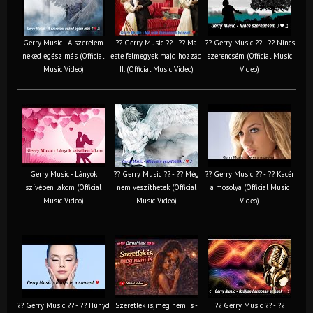
Gerry Music - A szerelem
?? Gerry Music ?? - ?? Ma
?? Gerry Music ?? - ?? Nincs
neked egész más (Official
este felmegyek majd hozzád
szerencsém (Official Music
Music Video)
II. (Official Music Video)
Video)
Gerry Music - Lányok
?? Gerry Music ?? - ?? Még
?? Gerry Music ?? - ?? Kacér
szívében lakom (Official
nem veszíthetek (Official
a mosolya (Official Music
Music Video)
Music Video)
Video)
?? Gerry Music ?? - ?? Húnyd
Szeretlek is, meg nem is -
?? Gerry Music ?? - ??