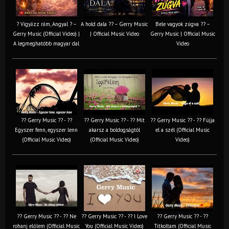
? Vigyázz rám, Angyal ? –
A hold dala ?? – Gerry Music
Bele vagyok zúgva ?? –
Gerry Music (Official Video) |
| Official Music Video
Gerry Music | Official Music
A legmeghatóbb magyar dal
Video
?? Gerry Music ?? - ??
?? Gerry Music ?? - ?? Mit
?? Gerry Music ?? - ?? Fújja
Egyszer fenn, egyszer lenn
akarsz a boldogságtól
el a szél (Official Music
(Official Music Video)
(Official Music Video)
Video)
?? Gerry Music ?? - ?? Ne
?? Gerry Music ?? - ?? I Love
?? Gerry Music ?? - ??
rohanj előlem (Official Music
You (Official Music Video)
Titkoltam (Official Music