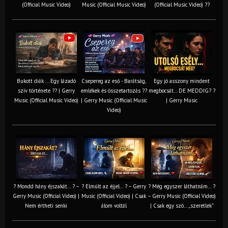
(Official Music Video)
Music (Official Music Video)
(Official Music Video) ??
Bukott diák ... Egy lázadó
Csepereg az eső - Barátság,
Egy jó asszony mindent
szív története ?? | Gerry
emlékek és összetartozás ?️?
megbocsát… DE MEDDIG? ?
Music (Official Music Video)
| Gerry Music (Official Music
| Gerry Music
Video)
? Mondd hány éjszakát… ? –
? Elmúlt az éjjel… ? – Gerry
? Még egyszer láthatnám… ?
Gerry Music (Official Video) |
Music (Official Video) | Csak
– Gerry Music (Official Video)
Nem értheti senki
álom voltál
| Csak egy szó… „szeretlek”