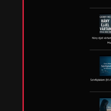
Hány éjjel vártam
Mus
Szívfájdalom (It’s