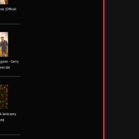
ic (Official
ágyom - Gerry
mes dal
k karácsony
deo)