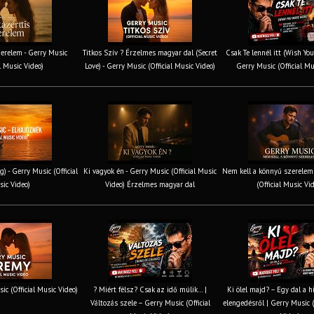
erelem - Gerry Music
Titkos Szív ? Érzelmes magyar dal (Secret
Csak Te lennél itt (Wish You
al Music Video)
Love) - Gerry Music (Official Music Video)
Gerry Music (Official Mu
g) - Gerry Music (Official
Ki vagyok én - Gerry Music (Official Music
Nem kell a könnyű szerelem 
ic Video)
Video) Érzelmes magyar dal
(Official Music Vi
ic (Official Music Video)
? Miért félsz? Csak az idő múlik… |
Ki ölel majd? – Egy dal a h
Változás szele – Gerry Music (Official
elengedésről | Gerry Music (