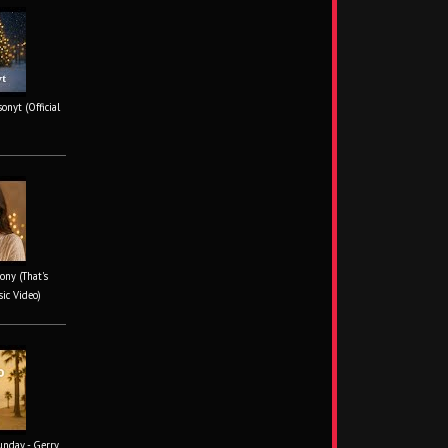
onyt (Official
ony (That's
sic Video)
unday - Gerry