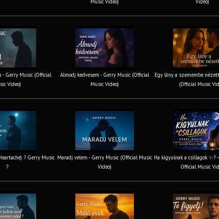
Music Video)
Video)
 - Gerry Music (Official
Álmodj kedvesem - Gerry Music (Official
Egy lány a szemembe nézett
ic Video)
Music Video)
(Official Music Vi
 Heartache) ? Gerry Music
Maradj velem - Gerry Music (Official Music
Ha kigyulnak a csillagok ✨? 
?
Video)
Official Music Vi