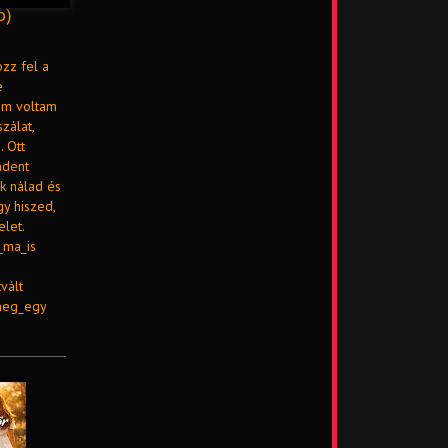
o)
ozz fel a
e
em voltam
zálat,
 Ott
ndent
k nálad és
gy hiszed,
elet.
_ma_is
vált
meg_egy