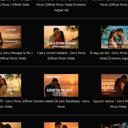
y Music | Official Video
Music (Official Music Video) Érzelmes
Music (Official Music
magyar dal
tta Get a Message to You |
Csak a szívem dobbant - Gerry Music
Te vagy aki kell - Gerry Music
Official Music Video)
(Official Music Video)
Video) Érzelmes, vágy
 - Gerry Music (Official
Szeretni valakit (To Love Somebody) - Gerry
Egyszer rájössz - Gerry Mus
ic Video)
Music
Music Video)