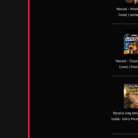
Manuel – Minde
Cover) | Amiko
Manuel – Össze
Cover) | Ettől
Bocsáss meg kérle
tudok - Gerry Musi