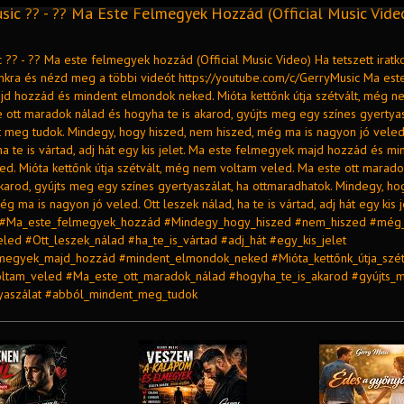
sic ?? - ?? Ma Este Felmegyek Hozzád (Official Music Vide
 ?? - ?? Ma este felmegyek hozzád (Official Music Video) Ha tetszett iratk
nkra és nézd meg a többi videót https://youtube.com/c/GerryMusic Ma est
d hozzád és mindent elmondok neked. Mióta kettőnk útja szétvált, még n
 ott maradok nálad és hogyha te is akarod, gyújts meg egy színes gyertyas
 meg tudok. Mindegy, hogy hiszed, nem hiszed, még ma is nagyon jó veled.
ha te is vártad, adj hát egy kis jelet. Ma este felmegyek majd hozzád és mi
d. Mióta kettőnk útja szétvált, még nem voltam veled. Ma este ott marado
karod, gyújts meg egy színes gyertyaszálat, ha ottmaradhatok. Mindegy, ho
g ma is nagyon jó veled. Ott leszek nálad, ha te is vártad, adj hát egy kis j
 #Ma_este_felmegyek_hozzád #Mindegy_hogy_hiszed #nem_hiszed #még
led #Ott_leszek_nálad #ha_te_is_vártad #adj_hát #egy_kis_jelet
megyek_majd_hozzád #mindent_elmondok_neked #Mióta_kettőnk_útja_szét
tam_veled #Ma_este_ott_maradok_nálad #hogyha_te_is_akarod #gyújts_
tyaszálat #abból_mindent_meg_tudok