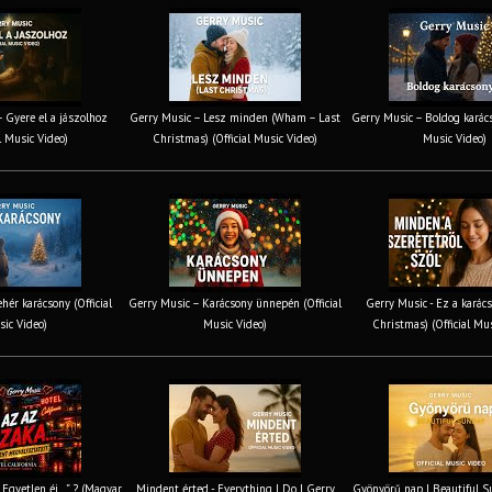
 Gyere el a jászolhoz
Gerry Music – Lesz minden (Wham – Last
Gerry Music – Boldog karács
al Music Video)
Christmas) (Official Music Video)
Music Video)
hér karácsony (Official
Gerry Music – Karácsony ünnepén (Official
Gerry Music - Ez a karács
ic Video)
Music Video)
Christmas) (Official Mu
 „Egyetlen éj…” ? (Magyar
Mindent érted - Everything I Do | Gerry
Gyönyörű nap | Beautiful S