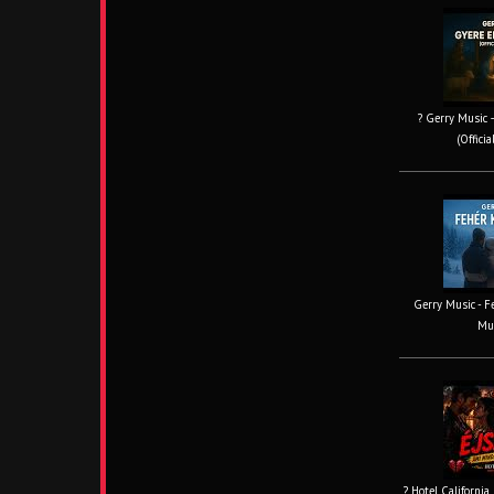
? Gerry Music –
(Offici
Gerry Music - Fe
Mus
? Hotel California