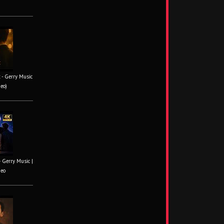
 - Gerry Music
deo)
– Gerry Music |
deo