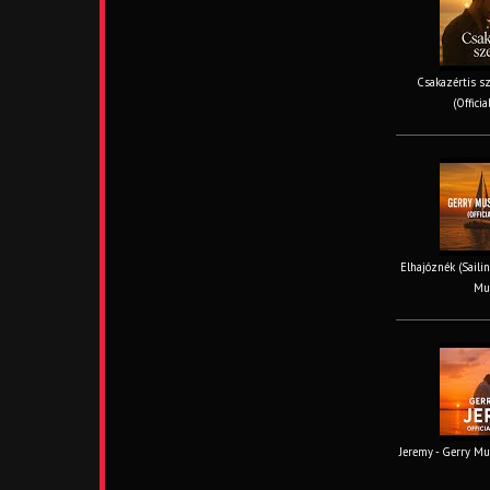
Csakazértis sz
(Offici
Elhajóznék (Sailin
Mus
Jeremy - Gerry Mus