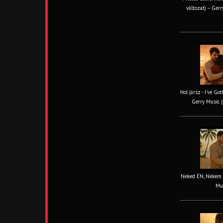
változat) – Gerr
Hol jársz - I've Go
Gerry Music (
Neked ÉN, Nekem TE
Mus