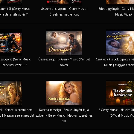
nen túl (Gerry Music
Veszem a kalapom – Gerry Music |
Édes a gyönyör - Gerry Mus
r a dal a lélekig ér ?
Érzelmes magyar dal
Music Video)
zsugorít (Gerry Music
Összezsugorít - Gerry Music (Manuel
Csak egy kis boldogságra v
 libabőrös leszel... ?
cover)
Music | Magyar érzel
k - Kettőt szeretni nem
Kacér a mosolya - Szőke lányért fáj a
? Gerry Music – Ha elmúli
c | Magyar szerelmes dal
szívem - Gerry Music | Magyar szerelmes
(Official Music Vi
dal