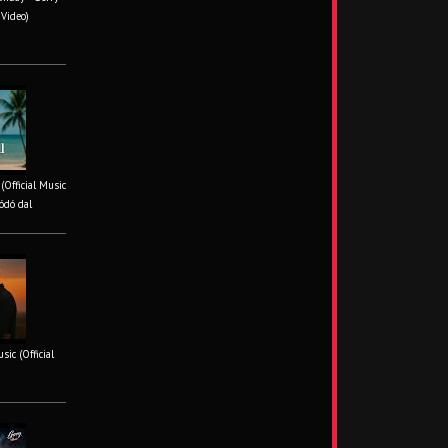
 Video)
 (Official Music
ódó dal
ic (Official