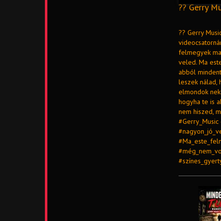
?? Gerry Mu
?? Gerry Music
videocsatorná
felmegyek maj
veled. Ma este
abból mindent
leszek nálad, 
elmondok neke
hogyha te is a
nem hiszed, mé
#Gerry_Music
#nagyon_jó_ve
#Ma_este_fel
#még_nem_vol
#színes_gyer