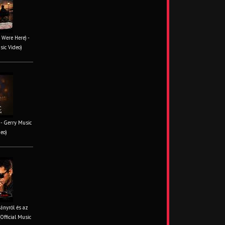
 Were Here) -
sic Video)
- Gerry Music
deo)
iányról és az
Official Music