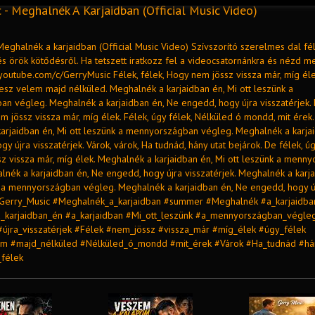
 - Meghalnék A Karjaidban (Official Music Video)
Meghalnék a karjaidban (Official Music Video) Szívszorító szerelmes dal fé
s örök kötődésről. Ha tetszett iratkozz fel a videocsatornánkra és nézd m
/youtube.com/c/GerryMusic Félek, félek, Hogy nem jössz vissza már, míg éle
lesz velem majd nélküled. Meghalnék a karjaidban én, Mi ott leszünk a
n végleg. Meghalnék a karjaidban én, Ne engedd, hogy újra visszatérjek. 
m jössz vissza már, míg élek. Félek, úgy félek, Nélküled ó mondd, mit érek.
arjaidban én, Mi ott leszünk a mennyországban végleg. Meghalnék a karjai
y újra visszatérjek. Várok, várok, Ha tudnád, hány utat bejárok. De félek, úg
z vissza már, míg élek. Meghalnék a karjaidban én, Mi ott leszünk a menn
nék a karjaidban én, Ne engedd, hogy újra visszatérjek. Meghalnék a karja
k a mennyországban végleg. Meghalnék a karjaidban én, Ne engedd, hogy ú
 #Gerry_Music #Meghalnék_a_karjaidban #summer #Meghalnék #a_karjaidba
_karjaidban_én #a_karjaidban #Mi_ott_leszünk #a_mennyországban_végle
jra_visszatérjek #Félek #nem_jössz #vissza_már #míg_élek #úgy_félek
em #majd_nélküled #Nélküled_ó_mondd #mit_érek #Várok #Ha_tudnád #há
félek