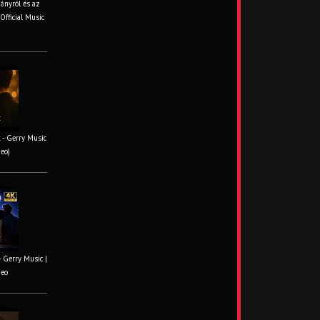
iányról és az
Official Music
 - Gerry Music
deo)
– Gerry Music |
deo