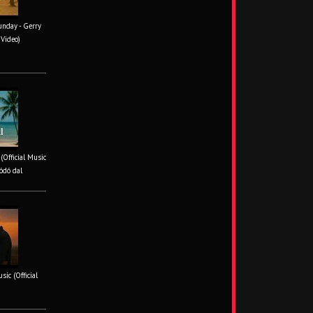
unday - Gerry
 Video)
 (Official Music
ódó dal
ic (Official