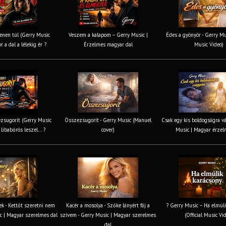
nen túl (Gerry Music
Veszem a kalapom – Gerry Music |
Édes a gyönyör - Gerry Mus
r a dal a lélekig ér ?
Érzelmes magyar dal
Music Video)
zsugorít (Gerry Music
Összezsugorít - Gerry Music (Manuel
Csak egy kis boldogságra v
 libabőrös leszel... ?
cover)
Music | Magyar érzel
k - Kettőt szeretni nem
Kacér a mosolya - Szőke lányért fáj a
? Gerry Music – Ha elmúli
c | Magyar szerelmes dal
szívem - Gerry Music | Magyar szerelmes
(Official Music Vi
dal