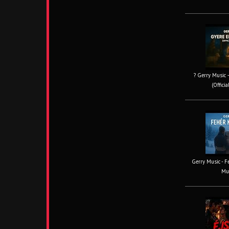
? Gerry Music –
(Offici
Gerry Music - Fe
Mus