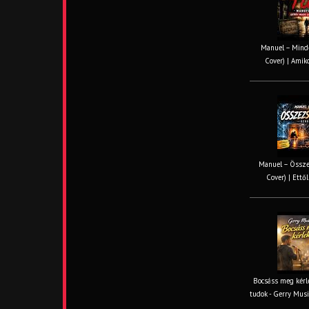
Manuel – Minde
Cover) | Amiko
Manuel – Össze
Cover) | Ettől
Bocsáss meg kérle
tudok - Gerry Musi