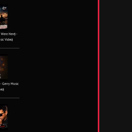
 Were Here) -
sic Video)
- Gerry Music
deo)