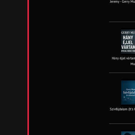
Jeremy - Gerry Mus
Hány éjjel vártam
Mus
Szívfájdalom (It’s