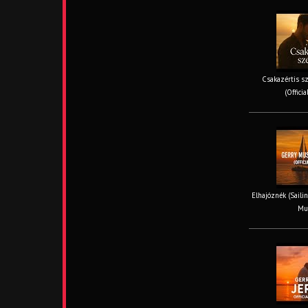
Csakazértis sz
(Offici
Elhajóznék (Sailin
Mus