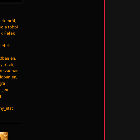
lelemről,
eg a többi
k. Félek,
Félek,
dban én,
y félek,
yországban
idban én,
jra
n_én
g
ny_utat