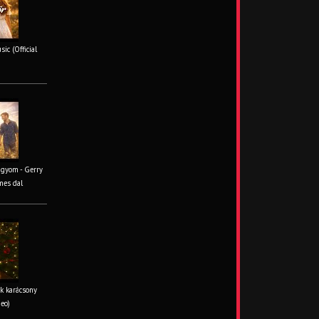
ic (Official
ágyom - Gerry
mes dal
k karácsony
deo)