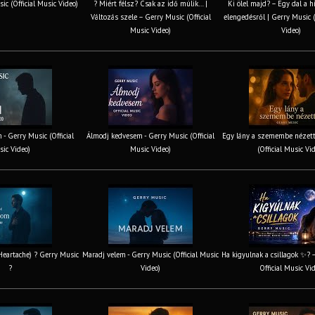
ic (Official Music Video)
? Miért félsz? Csak az idő múlik… |
Ki ölel majd? – Egy dal a h
Változás szele – Gerry Music (Official
elengedésről | Gerry Music (
Music Video)
Video)
 - Gerry Music (Official
Álmodj kedvesem - Gerry Music (Official
Egy lány a szemembe nézett
ic Video)
Music Video)
(Official Music Vi
 Heartache) ? Gerry Music
Maradj velem - Gerry Music (Official Music
Ha kigyulnak a csillagok ✨? 
?
Video)
Official Music Vi