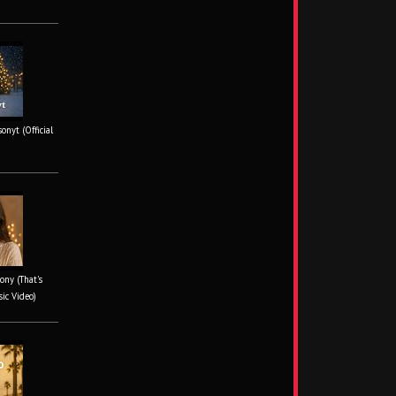
onyt (Official
ony (That's
sic Video)