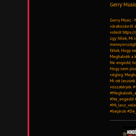
Gerry Music
Gerry Music - 
várakozásról é
videót https:/
úgy félek, Mi 
mennyországba
félek, Hogy ne
Meghalnék a k
Ne engedd, hog
Hogy nem jöss
végleg. Meghal
Mi ott leszün
visszatérjek.
#Meghalnék_a
#Ne_engedd #ú
#Mi_lesz_vel
#bejárok #De_