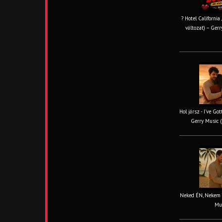
? Hotel California
változat) – Gerr
Hol jársz - I've Go
Gerry Music (
Neked ÉN, Nekem TE
Mus