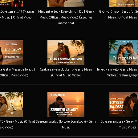
 „Egyetlen éj…” ? (Magyar
Mindent érted - Everything I Do | Gerry
Gyönyörű nap | Beautiful S
y Music | Official Video
Music (Official Music Video) Érzelmes
Music (Official Music
magyar dal
tta Get a Message to You |
Csak a szívem dobbant - Gerry Music
Te vagy aki kell - Gerry Music
Official Music Video)
(Official Music Video)
Video) Érzelmes, vágy
 - Gerry Music (Official
Szeretni valakit (To Love Somebody) - Gerry
Egyszer rájössz - Gerry Mus
ic Video)
Music
Music Video)