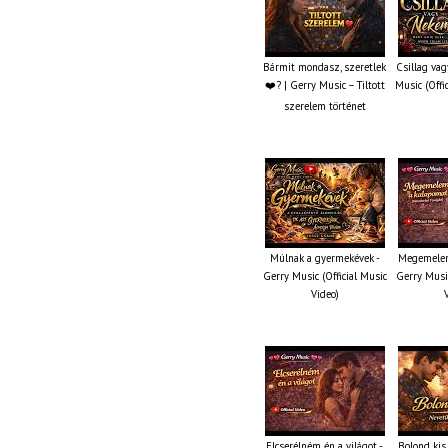
Bármit mondasz, szeretlek
Csillag va
❤️‍? | Gerry Music – Tiltott
Music (Offi
szerelem történet
Múlnak a gyermekévek -
Megemelem
Gerry Music (Official Music
Gerry Music
Video)
Elcserélném én a világot -
Bolond kis