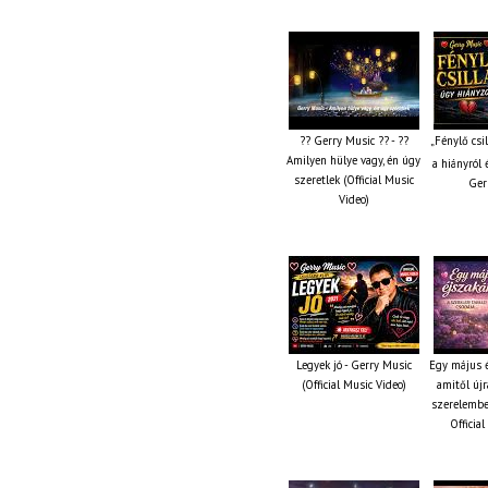
?? Gerry Music ?? - ??
„Fénylő csi
Amilyen hülye vagy, én úgy
a hiányról 
szeretlek (Official Music
Ger
Video)
Legyek jó - Gerry Music
Egy május é
(Official Music Video)
amitől újr
szerelembe
Officia