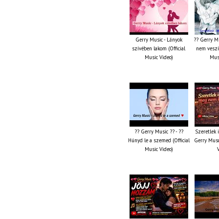
Gerry Music - Lányok
?? Gerry M
szívében lakom (Official
nem veszít
Music Video)
Musi
?? Gerry Music ?? - ??
Szeretlek 
Húnyd le a szemed (Official
Gerry Musc
Music Video)