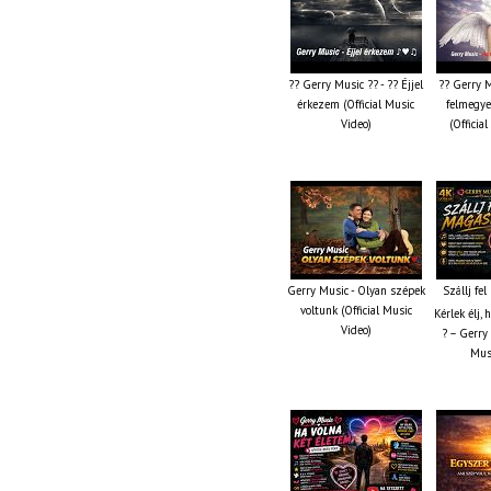
?? Gerry Music ?? - ?? Éjjel
?? Gerry M
érkezem (Official Music
felmegye
Video)
(Officia
Gerry Music - Olyan szépek
Szállj fe
voltunk (Official Music
Kérlek élj,
Video)
? – Gerry 
Musi