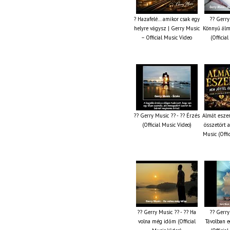
? Hazafelé… amikor csak egy
?? Gerry
helyre vágysz | Gerry Music
Könnyű álm
– Official Music Video
(Officia
?? Gerry Music ?? - ?? Érzés
Almát esze
(Official Music Video)
összetört 
Music (Offi
?? Gerry Music ?? - ?? Ha
?? Gerry
volna még időm (Official
Távolban e