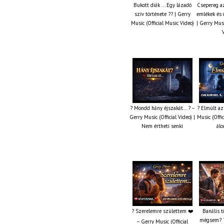
Bukott diák ... Egy lázadó
Csepereg az
szív története ?? | Gerry
emlékek és 
Music (Official Music Video)
| Gerry Musi
? Mondd hány éjszakát… ? –
? Elmúlt az
Gerry Music (Official Video) |
Music (Offic
Nem értheti senki
álo
? Szerelemre születtem ❤️
Banális t
mégsem? ?
– Gerry Music (Official