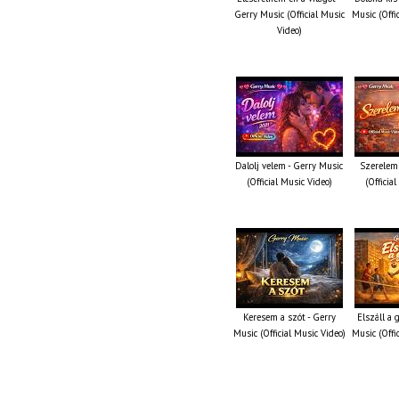
Gerry Music (Official Music
Music (Offi
Video)
Dalolj velem - Gerry Music
Szerelem 
(Official Music Video)
(Officia
Keresem a szót - Gerry
Elszáll a
Music (Official Music Video)
Music (Offi