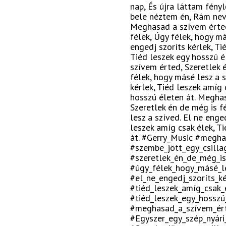
nap, És újra láttam fény
bele néztem én, Rám neve
Meghasad a szívem érted
félek, Úgy félek, hogy má
engedj szoríts kérlek, Ti
Tiéd leszek egy hosszú 
szívem érted, Szeretlek 
félek, hogy másé lesz a s
kérlek, Tiéd leszek amíg 
hosszú életen át. Megha
Szeretlek én de még is f
lesz a szíved. El ne enged
leszek amíg csak élek, T
át. #Gerry_Music #megh
#szembe_jött_egy_csilla
#szeretlek_én_de_még_is
#úgy_félek_hogy_másé_l
#el_ne_engedj_szoríts_ké
#tiéd_leszek_amíg_csak_
#tiéd_leszek_egy_hosszú
#meghasad_a_szívem_ér
#Egyszer_egy_szép_nyári