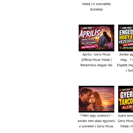
Video) | A szenvedély
éjszakája
Április - Gerry Music
Amikor eg
(Official Music Video) |
világ... 
Romantikus magyar dal
Engedd, hog
| Su
? Mért vagy szomorú? –
Gyere, tánc
amikor nem olyan egyszerű
Gerry Music
a szerelem | Gerry Music
Video) | 