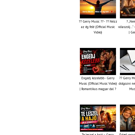
?? Gerry Music ?? - ?? Nézz
? „Nem
az ég felé (Official Music
válaszolj…” 
Video)
| Ge
Engedj közelebb - Gerry
?? Gerry Mu
Music (Official Music Video)
dolgozni ne 
| Romantikus magyar dal ?
Musi
Te leszel a hajó – Gerry
Érted vagy