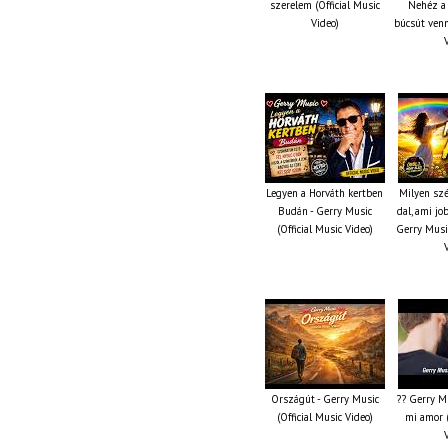
szerelem (Official Music
Nehéz a 
Video)
búcsút venn
Legyen a Horváth kertben
Milyen szé
Budán - Gerry Music
dal, ami jo
(Official Music Video)
Gerry Music
Országút - Gerry Music
?? Gerry Mu
(Official Music Video)
mi amor (