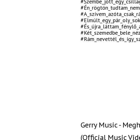
#Szembe_jött_egy_csill
#Én_rögtön_tudtam_nem_
#A_szívem_azóta_csak_r
#Elmúlt_egy_pár_oly_so
#És_újra_láttam_fénylő_
#Két_szemedbe_bele_né
#Rám_nevettél_és_így_s
Gerry Music - Meg
(Official Music Vid