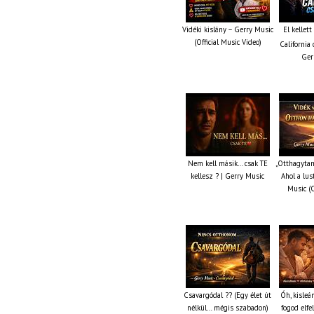
Vidéki kislány – Gerry Music
El kellet
(Official Music Video)
California 
Ger
Nem kell másik… csak TE
„Otthagytam
kellesz ? | Gerry Music
Ahol a lus
Music (O
Csavargódal ?? (Egy élet út
Óh, kisleá
nélkül… mégis szabadon)
fogod elfe