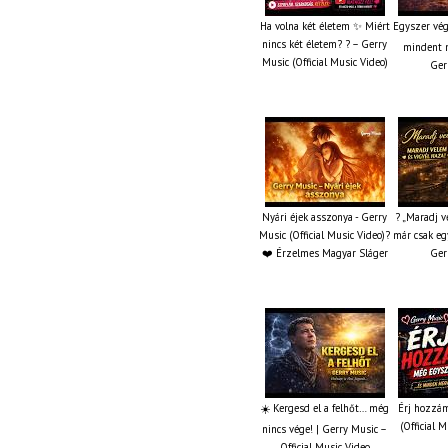
Ha volna két életem ✨ Miért
Egyszer vég
nincs két életem? ? – Gerry
mindent m
Music (Official Music Video)
Ger
Nyári éjek asszonya - Gerry
? „Maradj v
Music (Official Music Video)?
már csak eg
❤️ Érzelmes Magyar Sláger
Ger
☀️ Kergesd el a felhőt… még
Érj hozzám
(Official 
nincs vége! | Gerry Music –
Official Music Video