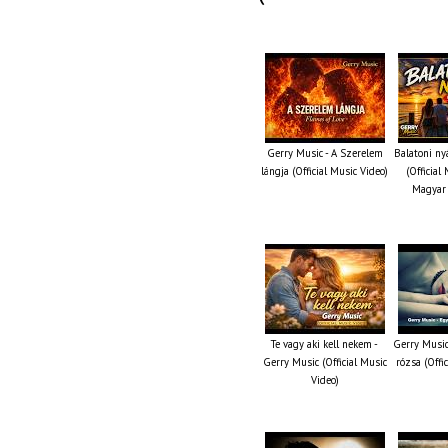
Gerry Music - A Szerelem
Balatoni ny
lángja (Official Music Video)
(Official
Magyar 
Te vagy aki kell nekem -
Gerry Music
Gerry Music (Official Music
rózsa (Offi
Video)