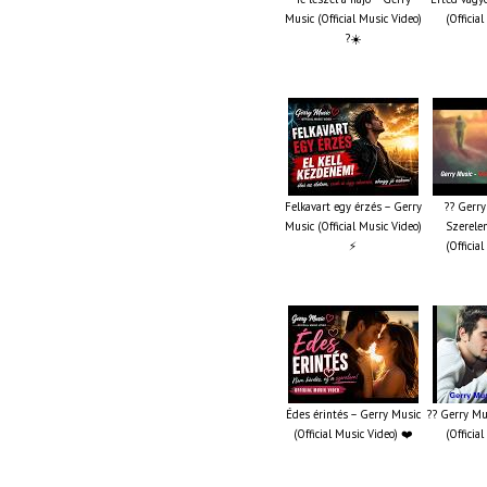
Music (Official Music Video)
(Officia
?☀️
Felkavart egy érzés – Gerry
?? Gerry
Music (Official Music Video)
Szerelem
⚡
(Officia
Édes érintés – Gerry Music
?? Gerry Mu
(Official Music Video) ❤️
(Officia