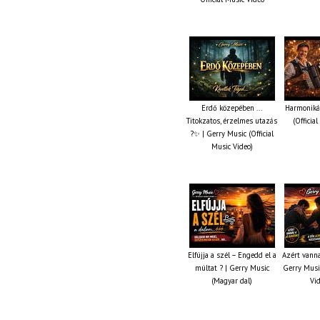
Erdő közepében ...
Harmonikás
Titokzatos, érzelmes utazás
(Officia
?✨ | Gerry Music (Official
Music Video)
Elfújja a szél – Engedd el a
Azért vanna
múltat ? | Gerry Music
Gerry Music
(Magyar dal)
Vi