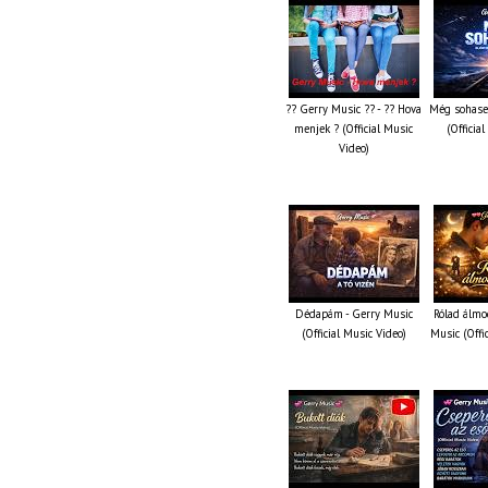
?? Gerry Music ?? - ?? Hova
Még sohase
menjek ? (Official Music
(Officia
Video)
Dédapám - Gerry Music
Rólad álmo
(Official Music Video)
Music (Offi