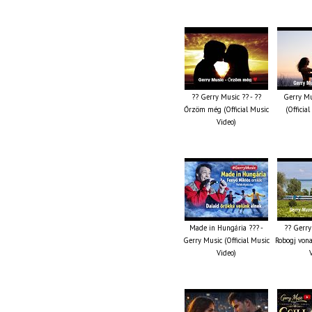
?? Gerry Music ?? - ??
Gerry Mu
Őrzöm még (Official Music
(Officia
Video)
Made in Hungária ??? -
?? Gerry
Gerry Music (Official Music
Robogj vona
Video)