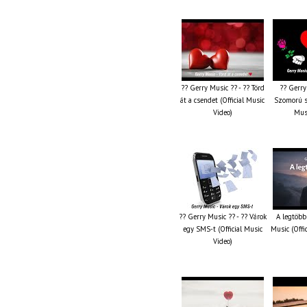
?? Gerry Music ?? - ?? Törd
?? Gerry
át a csendet (Official Music
Szomorú sz
Video)
Musi
?? Gerry Music ?? - ?? Várok
A legtöbb
egy SMS-t (Official Music
Music (Offi
Video)