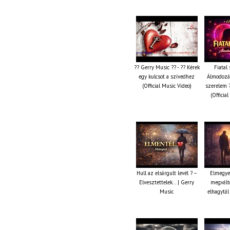
?? Gerry Music ?? - ?? Kérek
Fiatal 
egy kulcsot a szívedhez
Álmodozás
(Official Music Video)
szerelem ?
(Officia
Hull az elsárgult levél ? –
Elmegye
Elvesztettelek… | Gerry
megválto
Music
elhagytál