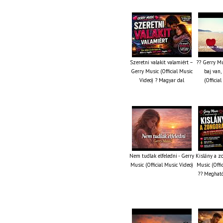
Szeretni valakit valamiért –
?? Gerry Mu
Gerry Music (Official Music
baj van,
Video) ? Magyar dal
(Officia
Nem tudlak elfeledni - Gerry
Kislány a z
Music (Official Music Video)
Music (Offi
?? Megható