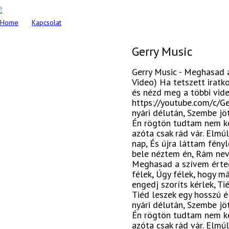
Home
Kapcsolat
Gerry Music
Gerry Music - Meghasad a
Video) Ha tetszett iratk
és nézd meg a többi vid
https://youtube.com/c/G
nyári délután, Szembe jöt
Én rögtön tudtam nem ke
azóta csak rád vár. Elmúl
nap, És újra láttam fény
bele néztem én, Rám neve
Meghasad a szívem érted
félek, Úgy félek, hogy má
engedj szoríts kérlek, Ti
Tiéd leszek egy hosszú é
nyári délután, Szembe jöt
Én rögtön tudtam nem ke
azóta csak rád vár. Elmúl