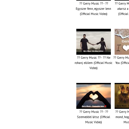
?? Gerry Music ?? - ??
?? Gerry M
Egyszer fenn, egyszer lenn
akarsz a
(Official Music Video)
(Officia
?? Gerry Music ?? - ?? Ne
?? Gerry Mus
rohanj előlem (Official Music
You (Offic
Video)
?? Gerry Music ?? - ??
?? Gerry M
Szemeddel látsz (Official
mond, hog
Music Video)
Musi