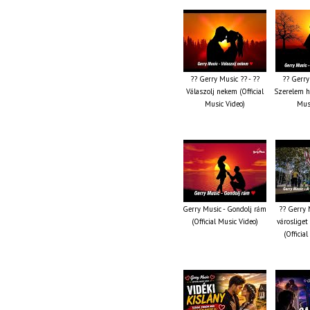
?? Gerry Music ?? - ??
?? Gerry
Válaszolj nekem (Official
Szerelem ha
Music Video)
Musi
Gerry Music - Gondolj rám
?? Gerry 
(Official Music Video)
városliget
(Officia