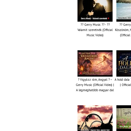
?? Gerry Music ?? - ??
?? Gerry
Valamit szeretnék (Official
Köszönöm, 
Music Video)
(Officia
? Vigyázz rám, Angyal ? –
A hold dala
Gerry Music (Official Video) |
| Offici
A legmeghatóbb magyar dal