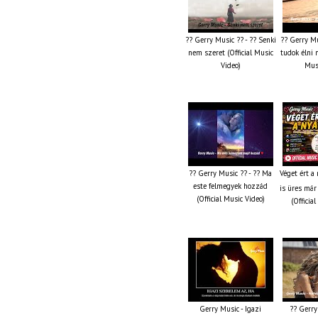
?? Gerry Music ?? - ?? Senki
?? Gerry Mu
nem szeret (Official Music
tudok élni n
Video)
Musi
?? Gerry Music ?? - ?? Ma
Véget ért a
este felmegyek hozzád
is üres már
(Official Music Video)
(Officia
Gerry Music - Igazi
?? Gerry