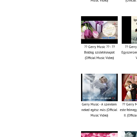
Music Video)
(Officia
?? Gerry Music ?? - ??
?? Gerry
Boldog születésnapot
Egyszerűen
(Official Music Video)
Gerry Music - A szerelem
?? Gerry M
neked egész más (Official
este felmeg
Music Video)
II. (Offic