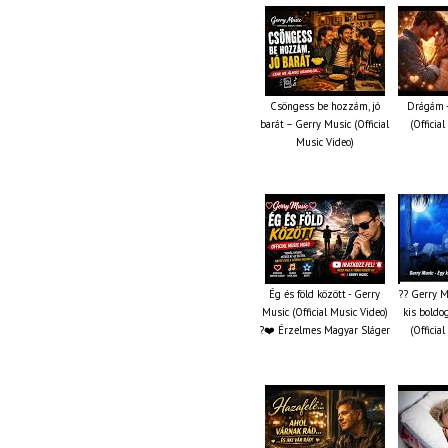
Csöngess be hozzám, jó
Drágám -
barát – Gerry Music (Official
(Officia
Music Video)
Ég és föld között - Gerry
?? Gerry M
Music (Official Music Video)
kis boldo
?❤️ Érzelmes Magyar Sláger
(Officia