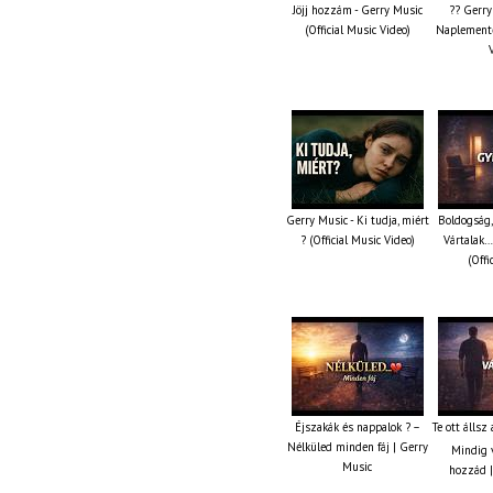
Jöjj hozzám - Gerry Music
?? Gerry
(Official Music Video)
Naplemente 
Gerry Music - Ki tudja, miért
Boldogság,
? (Official Music Video)
Vártalak…
(Offi
Éjszakák és nappalok ? –
Te ott állsz
Nélküled minden fáj | Gerry
Mindig v
Music
hozzád |