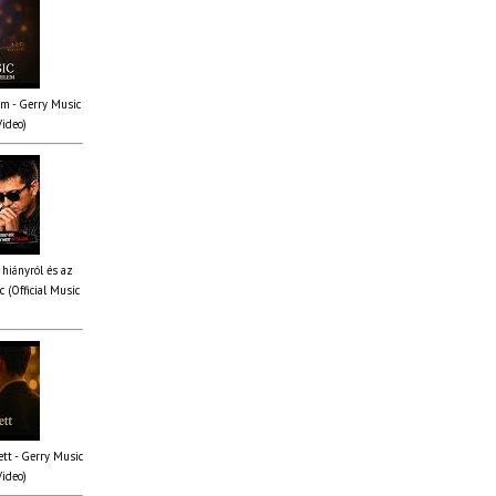
em - Gerry Music
Video)
 hiányról és az
 (Official Music
tt - Gerry Music
Video)