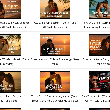
 Gotta Get a Message to You
Csak a szívem dobbant - Gerry Music
Te vagy aki kell - Gerry 
c (Official Music Video)
(Official Music Video)
Music Video) Érzelmes,
 TE - Gerry Music (Official
Szeretni valakit (To Love Somebody) - Gerry
Egyszer rájössz - Gerry 
usic Video)
Music
Music Vide
 szerelem - Gerry Music
Titkos Szív ? Érzelmes magyar dal (Secret
Csak Te lennél itt (Wish 
cial Music Video)
Love) - Gerry Music (Official Music Video)
Gerry Music (Official 