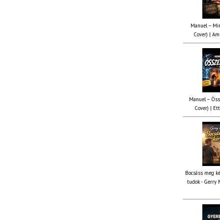
Manuel – Min
Cover) | Ami
Manuel – Öss
Cover) | Ett
Bocsáss meg ké
tudok - Gerry 