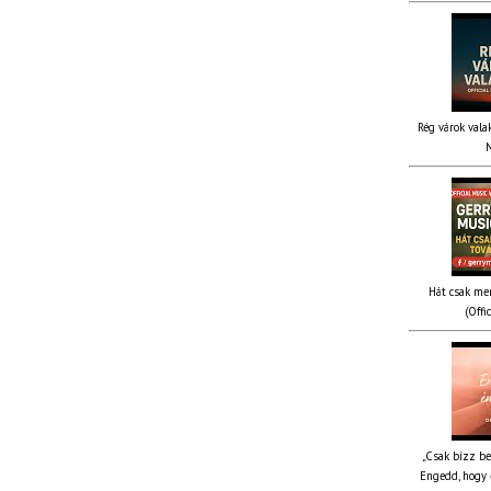
Rég várok valak
M
Hát csak me
(Offi
„Csak bízz be
Engedd, hogy é