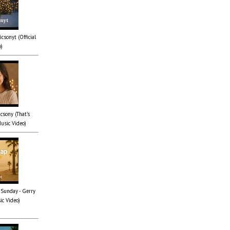
csonyt (Official
o)
csony (That's
Music Video)
 Sunday - Gerry
ic Video)