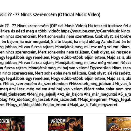
sic ?? - ?? Nincs szerencsém (Official Music Video)
ic ?? - ?? Nincs szerencsém (Official Music Video) Ha tetszett iratkozz fel 
ánkra és nézd meg a többi videót https://youtube.com/c/GerryMusic Nincs
n nincs szerencsém, Mert soha-soha nem szerettem, Csak olyat, aki tönkret
Az én bajom, ha már meguntál, S a te bajod, ha majd utólag Az ideálod én le
g jobban, Mi van furcsa rajtam, Mondjátok meg, mi lesz még velem! Nincs
n nincs szerencsém, Mert soha-soha nem találtam, Csak olyat, aki rászedet
y legalábbis úgy remélem, Hogy előbb-utóbb eljön értem, Majd az is, ak
g jobban, Mi van furcsa rajtam, Mondjátok meg, mi lesz még velem! Néz
an furcsa rajtam, Mondjátok meg, mi baj van velem! Egyszerűen: Nincs sze
nincs szerencsém, Mert soha-soha nem találtam, Csak olyat, aki rászedett
y legalábbis úgy remélem, Hogy előbb-utóbb eljön értem, Majd az is, ak
c #Nincs_szerencsém #a_szerelemben #Nézzetek_meg_jobban #Mi_van_fu
_meg #mi_lesz_még_velem #mi_baj_van_velem #Mert_soha_soha_nem_sze
 #aki_tönkretett #Menj_ne_sajnálj #Az_én_bajom #ha_már_meguntál #S_a_t
ólag #Az_ideálod_én_leszek #aki_rászedett #Majd_megérem #Vagy_legal
m #Hogy_előbb_utóbb #eljön_értem #Majd_az_is #aki_megszeret