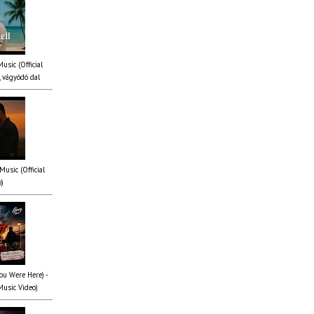
Music (Official
 vágyódó dal
Music (Official
o)
You Were Here) -
Music Video)