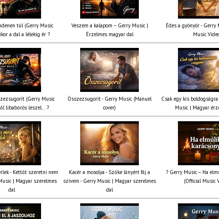
denen túl (Gerry Music
Veszem a kalapom – Gerry Music |
Édes a gyönyör - Gerry M
kor a dal a lélekig ér ?
Érzelmes magyar dal
Music Vide
zezsugorít (Gerry Music
Összezsugorít - Gerry Music (Manuel
Csak egy kis boldogságra
ől libabőrös leszel... ?
cover)
Music | Magyar érz
rlek - Kettőt szeretni nem
Kacér a mosolya - Szőke lányért fáj a
? Gerry Music – Ha elmú
Music | Magyar szerelmes
szívem - Gerry Music | Magyar szerelmes
(Official Music 
dal
dal