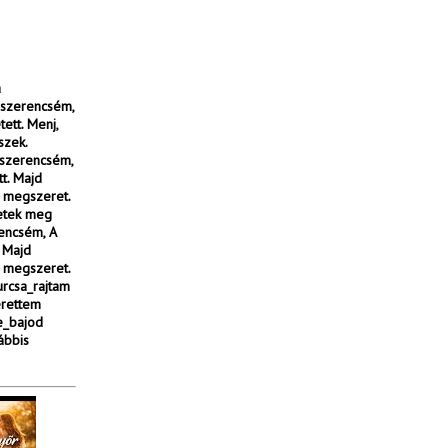
a
 szerencsém,
ett. Menj,
szek.
 szerencsém,
t. Majd
i megszeret.
zetek meg
rencsém, A
. Majd
i megszeret.
rcsa_rajtam
rettem
e_bajod
ábbis