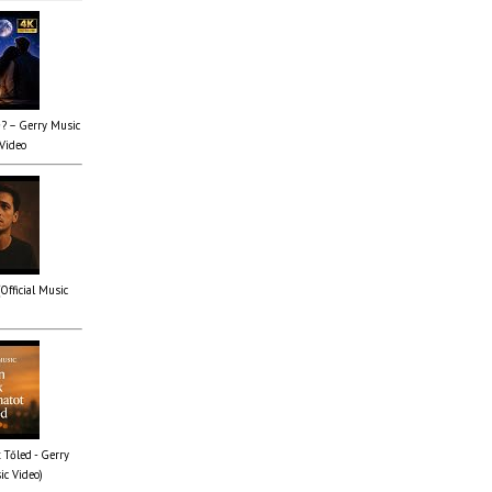
✨? – Gerry Music
 Video
(Official Music
 Tőled - Gerry
ic Video)