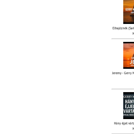
Elhajóznék (Sail
M
Jeremy - Gerry M
Hány éjjel várt
M