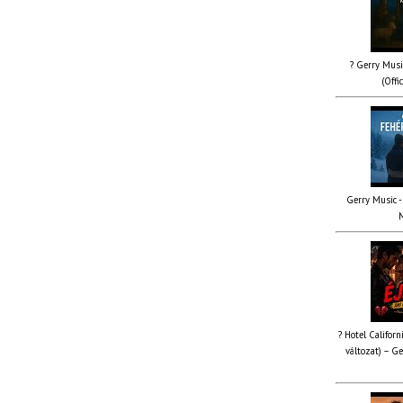
? Gerry Musi
(Offi
Gerry Music - 
M
? Hotel Californ
változat) – Ge