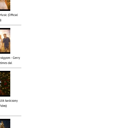
usic (Official
o)
 vágyom - Gerry
elmes dal
lik karácsony
Video)