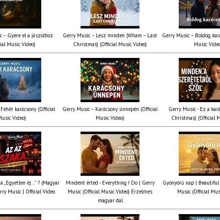
c – Gyere el a jászolhoz
Gerry Music – Lesz minden (Wham – Last
Gerry Music – Boldog kará
cial Music Video)
Christmas) (Official Music Video)
Music Vide
Fehér karácsony (Official
Gerry Music – Karácsony ünnepén (Official
Gerry Music - Ez a kará
usic Video)
Music Video)
Christmas) (Official 
ia „Egyetlen éj…” ? (Magyar
Mindent érted - Everything I Do | Gerry
Gyönyörű nap | Beautiful
rry Music | Official Video
Music (Official Music Video) Érzelmes
Music (Official Mus
magyar dal