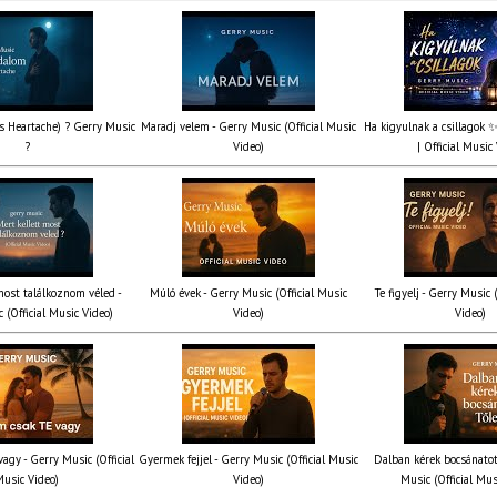
’s Heartache) ? Gerry Music
Maradj velem - Gerry Music (Official Music
Ha kigyulnak a csillagok 
?
Video)
| Official Music
most találkoznom véled -
Múló évek - Gerry Music (Official Music
Te figyelj - Gerry Music 
 (Official Music Video)
Video)
Video)
agy - Gerry Music (Official
Gyermek fejjel - Gerry Music (Official Music
Dalban kérek bocsánatot
usic Video)
Video)
Music (Official Mus