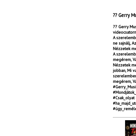
?? Gerry Mu
?? Gerry Mus
videocsatorn
A szerelembe
ne sajnálj, 
Nézzetek me
A szerelembe
megérem, Vag
Nézzetek me
jobban, Mi v
szerelemben 
megérem, Vag
#Gerry_Musi
#Mondjátok
#Csak_olyat
#ha_majd_ut
#úgy_reméle