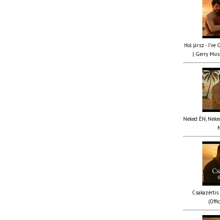
Hol jársz - I've
| Gerry Musi
Neked ÉN, Nekem
M
Csakazértis
(Offi