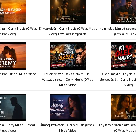
ing) - Gerry Music (Official
Ki vagyok én - Gerry Music (Official Music
Nem kell a könnyű szerel
usic Video)
Video) Érzelmes magyar dal
(Official Music 
usic (Official Music Video)
? Miért félsz? Csak az idő múlik… |
Ki ölel majd? – Egy dal a
Változás szele – Gerry Music (Official
elengedésről | Gerry Music
Music Video)
Video)
am - Gerry Music (Official
Álmodj kedvesem - Gerry Music (Official
Egy lány a szemembe néze
usic Video)
Music Video)
(Official Music 