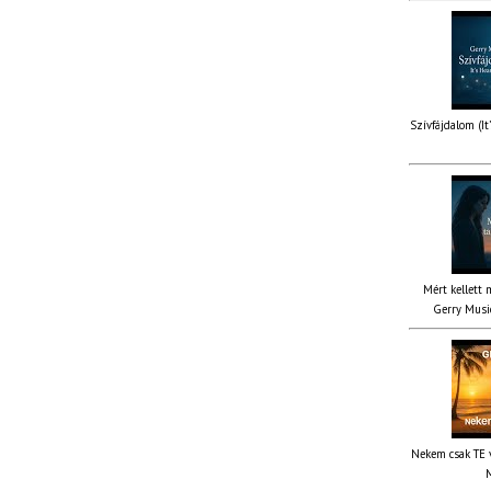
Szívfájdalom (It
Mért kellett 
Gerry Music
Nekem csak TE v
M