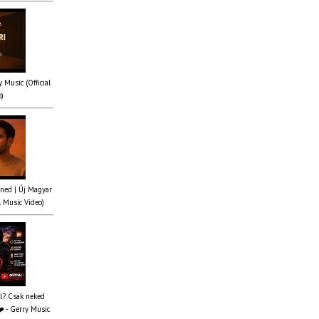
y Music (Official
o)
ened | Új Magyar
l Music Video)
al? Csak neked
️ - Gerry Music