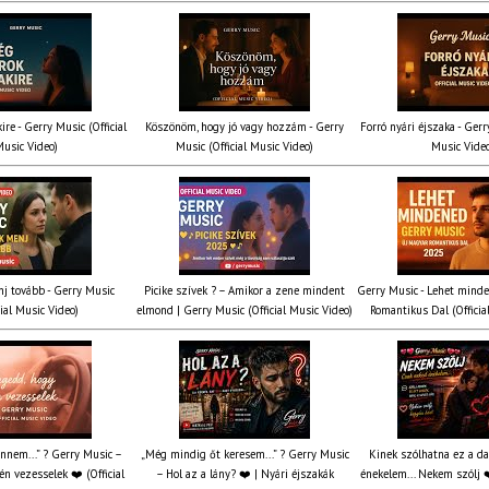
ire - Gerry Music (Official
Köszönöm, hogy jó vagy hozzám - Gerry
Forró nyári éjszaka - Gerr
usic Video)
Music (Official Music Video)
Music Vide
nj tovább - Gerry Music
Picike szívek ? – Amikor a zene mindent
Gerry Music - Lehet mind
cial Music Video)
elmond | Gerry Music (Official Music Video)
Romantikus Dal (Officia
nnem...” ? Gerry Music –
„Még mindig őt keresem...” ? Gerry Music
Kinek szólhatna ez a d
n vezesselek ❤️ (Official
– Hol az a lány? ❤️ | Nyári éjszakák
énekelem... Nekem szólj ❤