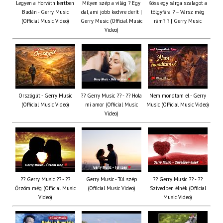
Legyen a Horváth kertben
Milyen szép a világ ? Egy
Köss egy sárga szalagot a
Budán - Gerry Music
dal, ami jobb kedvre derít |
tölgyfára ?️ – Vársz még
(Official Music Video)
Gerry Music (Official Music
rám? ? | Gerry Music
Video)
Országút - Gerry Music
?? Gerry Music ?? - ?? Hola
Nem mondtam el - Gerry
(Official Music Video)
mi amor (Official Music
Music (Official Music Video)
Video)
?? Gerry Music ?? - ??
Gerry Music - Túl szép
?? Gerry Music ?? - ??
Őrzöm még (Official Music
(Official Music Video)
Szívedben élnék (Official
Video)
Music Video)