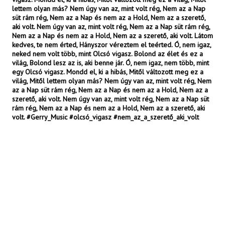
lettem olyan más? Nem úgy van az, mint volt rég, Nem az a Nap
süt rám rég, Nem az a Nap és nem az a Hold, Nem az a szerető,
aki volt. Nem úgy van az, mint volt rég, Nem az a Nap süt rám rég,
Nem az a Nap és nem az a Hold, Nem az a szerető, aki volt. Látom
kedves, te nem érted, Hányszor véreztem el teérted. Ó, nem igaz,
neked nem volt több, mint Olcsó vigasz. Bolond az élet és ez a
világ, Bolond lesz az is, aki benne jár. Ó, nem igaz, nem több, mint
egy Olcsó vigasz. Mondd el, ki a hibás, Mitől változott meg ez a
világ, Mitől lettem olyan más? Nem úgy van az, mint volt rég, Nem
az a Nap süt rám rég, Nem az a Nap és nem az a Hold, Nem az a
szerető, aki volt. Nem úgy van az, mint volt rég, Nem az a Nap süt
rám rég, Nem az a Nap és nem az a Hold, Nem az a szerető, aki
volt. #Gerry_Music #olcsó_vigasz #nem_az_a_szerető_aki_volt