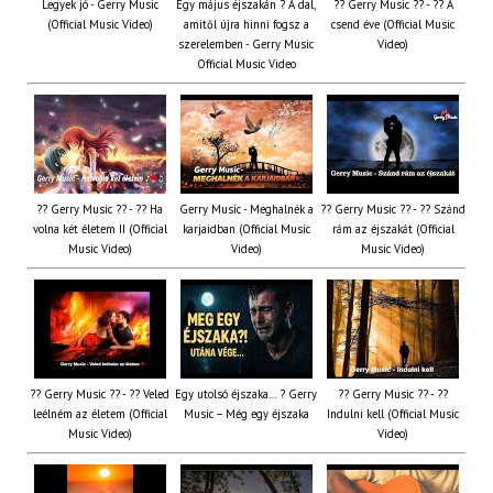
Legyek jó - Gerry Music
Egy május éjszakán ? A dal,
?? Gerry Music ?? - ?? A
(Official Music Video)
amitől újra hinni fogsz a
csend éve (Official Music
szerelemben - Gerry Music
Video)
Official Music Video
?? Gerry Music ?? - ?? Ha
Gerry Music - Meghalnék a
?? Gerry Music ?? - ?? Szánd
volna két életem II (Official
karjaidban (Official Music
rám az éjszakát (Official
Music Video)
Video)
Music Video)
?? Gerry Music ?? - ?? Veled
Egy utolsó éjszaka… ? Gerry
?? Gerry Music ?? - ??
leélném az életem (Official
Music – Még egy éjszaka
Indulni kell (Official Music
Music Video)
Video)