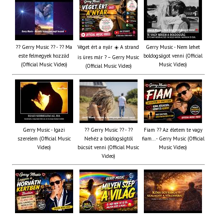
?? Gerry Music ?? - ?? Ma
Véget ért a nyár ☀️ A strand
Gerry Music - Nem lehet
este felmegyek hozzád
boldogságot venni (Official
is üres már ? – Gerry Music
(Official Music Video)
Music Video)
(Official Music Video)
Gerry Music - Igazi
?? Gerry Music ?? - ??
Fiam ?‍? Az életem te vagy
szerelem (Official Music
Nehéz a boldogságtól
fiam... - Gerry Music (Official
Video)
búcsút venni (Official Music
Music Video)
Video)