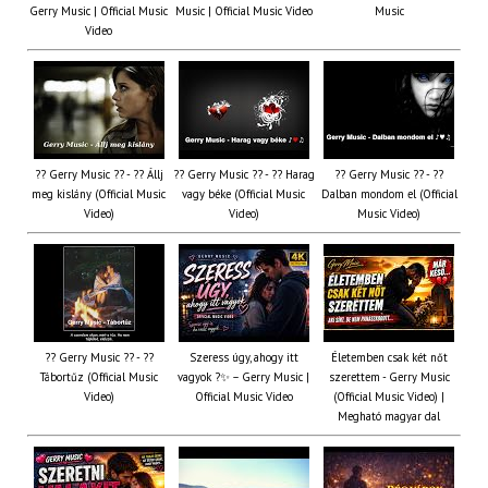
Gerry Music | Official Music
Music | Official Music Video
Music
Video
?? Gerry Music ?? - ?? Állj
?? Gerry Music ?? - ?? Harag
?? Gerry Music ?? - ??
meg kislány (Official Music
vagy béke (Official Music
Dalban mondom el (Official
Video)
Video)
Music Video)
?? Gerry Music ?? - ??
Szeress úgy, ahogy itt
Életemben csak két nőt
Tábortűz (Official Music
vagyok ?✨ – Gerry Music |
szerettem - Gerry Music
Video)
Official Music Video
(Official Music Video) |
Megható magyar dal