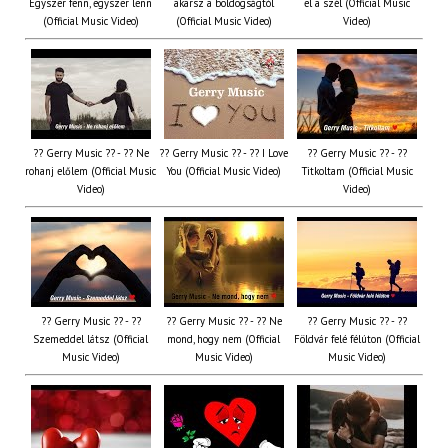
Egyszer fenn, egyszer lenn
akarsz a boldogságtól
el a szél (Official Music
(Official Music Video)
(Official Music Video)
Video)
?? Gerry Music ?? - ?? Ne
?? Gerry Music ?? - ?? I Love
?? Gerry Music ?? - ??
rohanj előlem (Official Music
You (Official Music Video)
Titkoltam (Official Music
Video)
Video)
?? Gerry Music ?? - ??
?? Gerry Music ?? - ?? Ne
?? Gerry Music ?? - ??
Szemeddel látsz (Official
mond, hogy nem (Official
Földvár felé félúton (Official
Music Video)
Music Video)
Music Video)