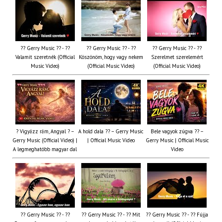
?? Gerry Music ?? - ??
?? Gerry Music ?? - ??
?? Gerry Music ?? - ??
Valamit szeretnék (Official
Köszönöm, hogy vagy nekem
Szerelmet szerelemért
Music Video)
(Official Music Video)
(Official Music Video)
? Vigyázz rám, Angyal ? –
A hold dala ?? – Gerry Music
Bele vagyok zúgva ?? –
Gerry Music (Official Video) |
| Official Music Video
Gerry Music | Official Music
A legmeghatóbb magyar dal
Video
?? Gerry Music ?? - ??
?? Gerry Music ?? - ?? Mit
?? Gerry Music ?? - ?? Fújja