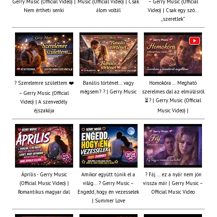
Gerry Music (Official Video) |
Music (Official Video) | Csak
– Gerry Music (Official
Nem értheti senki
álom voltál
Video) | Csak egy szó…
„szeretlek”
? Szerelemre születtem ❤️
Banális történet… vagy
Homokóra ... Megható
mégsem? ? | Gerry Music
szerelmes dal az elmúlásról
– Gerry Music (Official
⏳? | Gerry Music (Official
Video) | A szenvedély
éjszakája
Music Video) |
Április - Gerry Music
Amikor együtt tűnik el a
? Fáj … ez a nyár nem jön
(Official Music Video) |
világ... ? Gerry Music –
vissza már | Gerry Music –
Romantikus magyar dal
Engedd, hogy én vezesselek
Official Music Video
| Summer Love