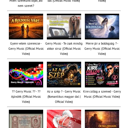
Miért szeretünk olyat, aki
dal (Official Music Video)
Video)
nem szeret?
Gyere velem szerencse -
Gerry Music - Te csak mindig
Merre jár a boldogság ? -
Gerry Music (Official Music
akkor sírsz (Official Music
Gerry Music (Official Music
Video)
Video)
Video)
?? Gerry Music ?? - ??
Az a szép ? - Gerry Music
Kire csillog a szemed - Gerry
Ajándék (Official Music
(Romantikus magyar dal |
Music (Official Music Video)
Video)
Official Video)