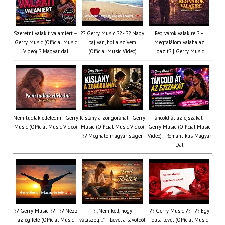
Szeretni valakit valamiért –
?? Gerry Music ?? - ?? Nagy
Rég várok valakire ? –
Gerry Music (Official Music
baj van, hol a szívem
Megtalálom valaha az
Video) ? Magyar dal
(Official Music Video)
igazit? | Gerry Music
Nem tudlak elfeledni - Gerry
Kislány a zongoránál - Gerry
Táncold át az éjszakát -
Music (Official Music Video)
Music (Official Music Video)
Gerry Music (Official Music
?? Megható magyar sláger
Video) | Romantikus Magyar
Dal
?? Gerry Music ?? - ?? Nézz
? „Nem kell, hogy
?? Gerry Music ?? - ?? Egy
az ég felé (Official Music
válaszolj…” – Levél a távolból
buta levél (Official Music