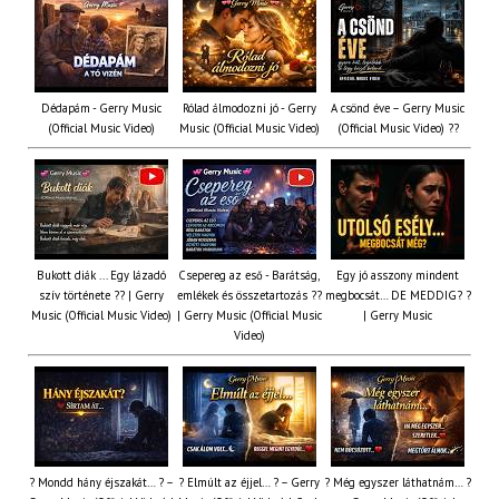
Dédapám - Gerry Music
Rólad álmodozni jó - Gerry
A csönd éve – Gerry Music
(Official Music Video)
Music (Official Music Video)
(Official Music Video) ??
Bukott diák ... Egy lázadó
Csepereg az eső - Barátság,
Egy jó asszony mindent
szív története ?? | Gerry
emlékek és összetartozás ?️?
megbocsát… DE MEDDIG? ?
Music (Official Music Video)
| Gerry Music (Official Music
| Gerry Music
Video)
? Mondd hány éjszakát… ? –
? Elmúlt az éjjel… ? – Gerry
? Még egyszer láthatnám… ?