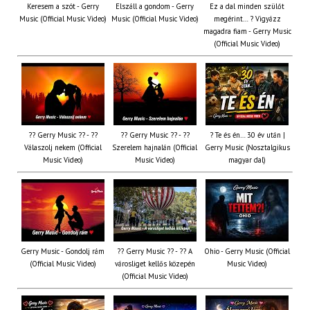
Keresem a szót - Gerry
Elszáll a gondom - Gerry
Ez a dal minden szülőt
Music (Official Music Video)
Music (Official Music Video)
megérint… ? Vigyázz
magadra fiam - Gerry Music
(Official Music Video)
?? Gerry Music ?? - ??
?? Gerry Music ?? - ??
? Te és én… 30 év után |
Válaszolj nekem (Official
Szerelem hajnalán (Official
Gerry Music (Nosztalgikus
Music Video)
Music Video)
magyar dal)
Gerry Music - Gondolj rám
?? Gerry Music ?? - ?? A
Ohio - Gerry Music (Official
(Official Music Video)
városliget kellős közepén
Music Video)
(Official Music Video)