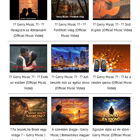
?? Gerry Music ?? - ??
?? Gerry Music ?? - ??
?? Gerry Music ?? - ?? Sírd
Haragszik az édesanyám
Fordított világ (Official
el gitár (Official Music Video)
(Official Music Video)
Music Video)
?? Gerry Music ?? - ?? Ének
?? Gerry Music ?? - ?? Azt
?? Gerry Music ?? - ?? Az a
az esőben (Official Music
beszéli már az egész város
rendes iparos (Official Music
Video)
(Official Music Video)
Video)
? Fa leszek, ha fának vagy
A szerelem lángja - Gerry
Egyszer eljön az én időm -
virága ? – Gerry Music |
Music | Romantikus magyar
Gerry Music (Official Music