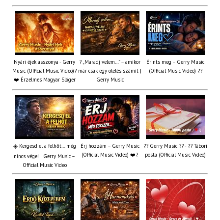
Nyári éjek asszonya - Gerry
? „Maradj velem…” – amikor
Érints meg – Gerry Music
Music (Official Music Video)?
már csak egy ölelés számít |
(Official Music Video) ??
❤️ Érzelmes Magyar Sláger
Gerry Music
☀️ Kergesd el a felhőt… még
Érj hozzám – Gerry Music
?? Gerry Music ?? - ?? Tábori
(Official Music Video) ❤️?
posta (Official Music Video)
nincs vége! | Gerry Music –
Official Music Video