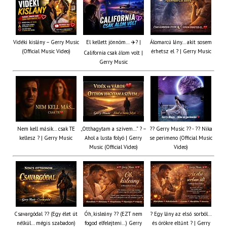
Vidéki kislány – Gerry Music
El kellett jönnöm… ✈️? |
Álomarcú lány… akit sosem
(Official Music Video)
érhetsz el ? | Gerry Music
California csak álom volt |
Gerry Music
Nem kell másik… csak TE
„Otthagytam a szívem…” ? –
?? Gerry Music ?? - ?? Nika
kellesz ? | Gerry Music
Ahol a lusta folyó | Gerry
se perimeno (Official Music
Music (Official Video)
Video)
Csavargódal ?? (Egy élet út
Óh, kisleány ?? (EZT nem
? Egy lány az első sorból…
nélkül… mégis szabadon)
fogod elfelejteni…) Gerry
és örökre eltűnt ? | Gerry