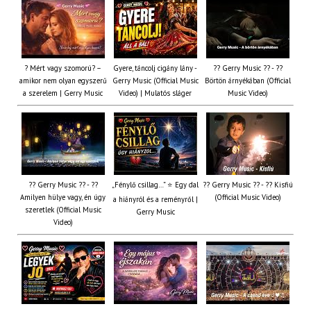
? Mért vagy szomorú? –
Gyere, táncolj cigány lány -
?? Gerry Music ?? - ??
amikor nem olyan egyszerű
Gerry Music (Official Music
Börtön árnyékában (Official
a szerelem | Gerry Music
Video) | Mulatós sláger
Music Video)
?? Gerry Music ?? - ??
„Fénylő csillag…” ⭐ Egy dal
?? Gerry Music ?? - ?? Kisfiú
Amilyen hülye vagy, én úgy
(Official Music Video)
a hiányról és a reményről |
szeretlek (Official Music
Gerry Music
Video)