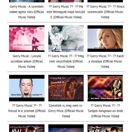
Gerry Music - A szerelem
?? Gerry Music ?? - ?? Ma
?? Gerry Music ?? - ?? Nincs
neked egész más (Official
este felmegyek majd hozzád
szerencsém (Official Music
Music Video)
II. (Official Music Video)
Video)
Gerry Music - Lányok
?? Gerry Music ?? - ?? Még
?? Gerry Music ?? - ?? Kacér
szívében lakom (Official
nem veszíthetek (Official
a mosolya (Official Music
Music Video)
Music Video)
Video)
?? Gerry Music ?? - ??
Szeretlek is, meg nem is -
?? Gerry Music ?? - ??
Húnyd le a szemed (Official
Gerry Musc (Official Music
Szóljon hangosan az ének
Music Video)
Video)
(Official Music Video)