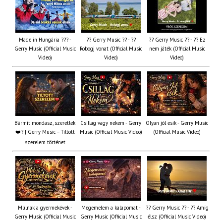
Made in Hungária ??? -
?? Gerry Music ?? - ??
?? Gerry Music ?? - ?? Ez
Gerry Music (Official Music
Robogj vonat (Official Music
nem játék (Official Music
Video)
Video)
Video)
Bármit mondasz, szeretlek
Csillag vagy nekem - Gerry
Olyan jól esik - Gerry Music
❤️‍? | Gerry Music – Tiltott
Music (Official Music Video)
(Official Music Video)
szerelem történet
Múlnak a gyermekévek -
Megemelem a kalapomat -
?? Gerry Music ?? - ?? Amíg
Gerry Music (Official Music
Gerry Music (Official Music
élsz (Official Music Video)