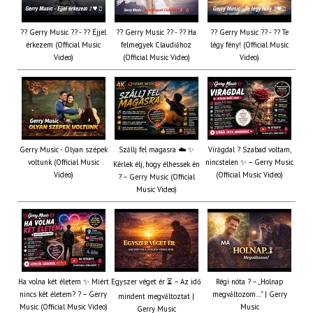
?? Gerry Music ?? - ?? Éjjel
?? Gerry Music ?? - ?? Ha
?? Gerry Music ?? - ?? Te
érkezem (Official Music
felmegyek Claudiához
légy fény! (Official Music
Video)
(Official Music Video)
Video)
Gerry Music - Olyan szépek
Szállj fel magasra ☁️ ✨
Virágdal ? Szabad voltam,
voltunk (Official Music
nincstelen ✨ – Gerry Music
Kérlek élj, hogy élhessek én
Video)
(Official Music Video)
? – Gerry Music (Official
Music Video)
Ha volna két életem ✨ Miért
Egyszer véget ér ⏳ – Az idő
Régi nóta ? – „Holnap
nincs két életem? ? – Gerry
megváltozom…” | Gerry
mindent megváltoztat |
Music (Official Music Video)
Music
Gerry Music