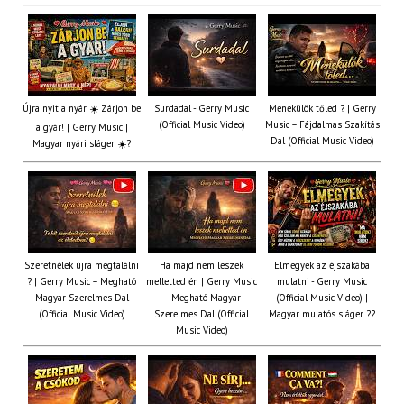
Újra nyit a nyár ☀️ Zárjon be
Surdadal - Gerry Music
Menekülök tőled ? | Gerry
(Official Music Video)
Music – Fájdalmas Szakítás
a gyár! | Gerry Music |
Dal (Official Music Video)
Magyar nyári sláger ☀️?
Szeretnélek újra megtalálni
Ha majd nem leszek
Elmegyek az éjszakába
? | Gerry Music – Megható
melletted én | Gerry Music
mulatni - Gerry Music
Magyar Szerelmes Dal
– Megható Magyar
(Official Music Video) |
(Official Music Video)
Szerelmes Dal (Official
Magyar mulatós sláger ??
Music Video)