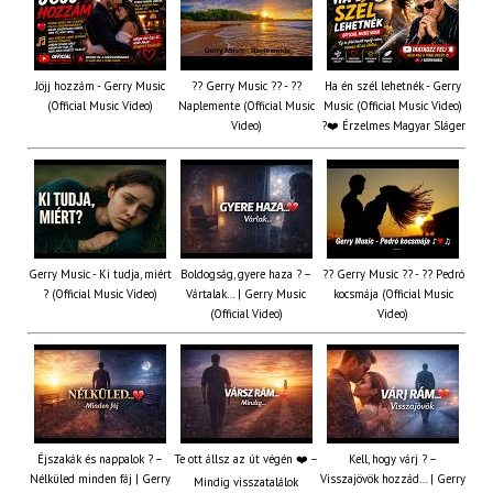
Jöjj hozzám - Gerry Music
?? Gerry Music ?? - ??
Ha én szél lehetnék - Gerry
(Official Music Video)
Naplemente (Official Music
Music (Official Music Video)
Video)
?️❤️ Érzelmes Magyar Sláger
Gerry Music - Ki tudja, miért
Boldogság, gyere haza ? –
?? Gerry Music ?? - ?? Pedró
? (Official Music Video)
Vártalak… | Gerry Music
kocsmája (Official Music
(Official Video)
Video)
Éjszakák és nappalok ? –
Te ott állsz az út végén ❤️ –
Kell, hogy várj ? –
Nélküled minden fáj | Gerry
Visszajövök hozzád… | Gerry
Mindig visszatalálok