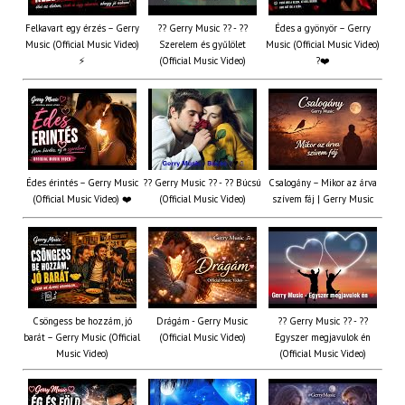
Felkavart egy érzés – Gerry
?? Gerry Music ?? - ??
Édes a gyönyör – Gerry
Music (Official Music Video)
Szerelem és gyűlölet
Music (Official Music Video)
⚡
(Official Music Video)
?❤️
Édes érintés – Gerry Music
?? Gerry Music ?? - ?? Búcsú
Csalogány – Mikor az árva
(Official Music Video) ❤️
(Official Music Video)
szívem fáj | Gerry Music
Csöngess be hozzám, jó
Drágám - Gerry Music
?? Gerry Music ?? - ??
barát – Gerry Music (Official
(Official Music Video)
Egyszer megjavulok én
Music Video)
(Official Music Video)