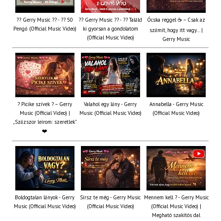
?? Gerry Music ?? - ?? 50
?? Gerry Music ?? - ?? Találd
Ócska reggel ☕ – Csak az
Pengő (Official Music Video)
ki gyorsan a gondolatom
számít, hogy itt vagy… |
(Official Music Video)
Gerry Music
? Picike szívek ? – Gerry
Valahol egy lány - Gerry
Annabella - Gerry Music
Music (Official Video) |
Music (Official Music Video)
(Official Music Video)
„Százszor leírom: szeretlek”
❤️
Boldogtalan lányok - Gerry
Sírsz te még - Gerry Music
Mennem kell ? - Gerry Music
Music (Official Music Video)
(Official Music Video)
(Official Music Video) |
Megható szakítós dal