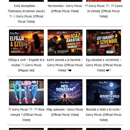
Erdő közepében ...
Harmonikás - Gerry Music
?? Gerry Music ?? - ?? Gyere
Titokzatos, érzelmes utazás
(Official Music Video)
és álmodj (Official Music
?✨ | Gerry Music (Official
Video)
Music Video)
Elfújja a szél – Engedd el a
Azért vannak a jó barátok –
Egy darabot a szívemből –
múltat ? | Gerry Music
Gerry Music (Official Music
Gerry Music (Official Music
(Magyar dal)
Video) ?❤️
Video) ❤️?
?? Gerry Music ?? - ?? Hova
Még sohasem - Gerry Music
Reszket a Hold a tó vizén -
menjek ? (Official Music
(Official Music Video)
Gerry Music (Official Music
Video)
Video)