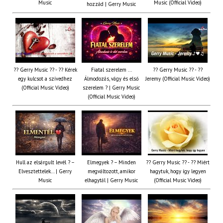
Music
Music (Official Video)
hozzád | Gerry Music
?? Gerry Music ?? - ?? Kérek
Fiatal szerelem ...
?? Gerry Music ?? - ??
egy kulcsot a szívedhez
Álmodozás, vágy és első
Jeremy (Official Music Video)
(Official Music Video)
szerelem ? | Gerry Music
(Official Music Video)
Hull az elsárgult levél ? –
Elmegyek ? – Minden
?? Gerry Music ?? - ?? Miért
Elvesztettelek… | Gerry
megváltozott, amikor
hagytuk, hogy így legyen
Music
elhagytál | Gerry Music
(Official Music Video)