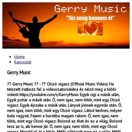
Home
Kapcsolat
Gerry Music
?? Gerry Music ?? - ?? Olcsó vigasz (Official Music Video) Ha
tetszett iratkozz fel a videocsatornánkra és nézd meg a többi
videót https://youtube.com/c/GerryMusic Egyik cigi a másik után,
Egyik pohár a másik után. Ó, nem igaz, nem több, mint egy Olcsó
vigasz. Egyik éjszaka a másik után, Lányok jönnek egymás után. Ó,
nem igaz, nem több, mint egy Olcsó vigasz. Látod kedves, milyen
buta vagyok, Fejem a hurokba magam rakom. Ó, nem igaz, nem
több, mint egy Olcsó vigasz. Bolond az élet és ez a világ, Bolond
lesz az is, aki benne jár. Ó, nem igaz, nem több, mint egy Olcsó
vigasz. Mondd el, ki a hibás, Mitől változott meg ez a világ, Mitől