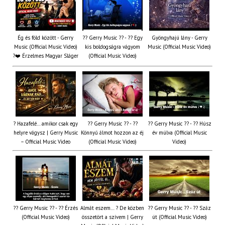
Ég és föld között - Gerry
?? Gerry Music ?? - ?? Egy
Gyöngyhajú lány - Gerry
Music (Official Music Video)
kis boldogságra vágyom
Music (Official Music Video)
?❤️ Érzelmes Magyar Sláger
(Official Music Video)
? Hazafelé… amikor csak egy
?? Gerry Music ?? - ??
?? Gerry Music ?? - ?? Húsz
helyre vágysz | Gerry Music
Könnyű álmot hozzon az éj
év múlva (Official Music
– Official Music Video
(Official Music Video)
Video)
?? Gerry Music ?? - ?? Érzés
Almát eszem… ? De közben
?? Gerry Music ?? - ?? Száz
(Official Music Video)
összetört a szívem | Gerry
út (Official Music Video)