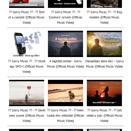
?? Gerry Music ?? - ?? Törd
?? Gerry Music ?? - ??
?? Gerry Music ?? - ?? Bújj
át a csendet (Official Music
Szomorú szívem (Official
mellém (Official Music
Video)
Music Video)
Video)
?? Gerry Music ?? - ?? Várok
A legtöbb ember - Gerry
Okosabban kéne élni – Gerry
egy SMS-t (Official Music
Music (Official Music Video)
Music (Official Music Video)
Video)
?? Gerry Music ?? - ?? Senki
?? Gerry Music ?? - ?? Nem
?? Gerry Music ?? - ?? Jött
nem szeret (Official Music
tudok élni nélküled (Official
veled a nyár (Official Music
Video)
Music Video)
Video)