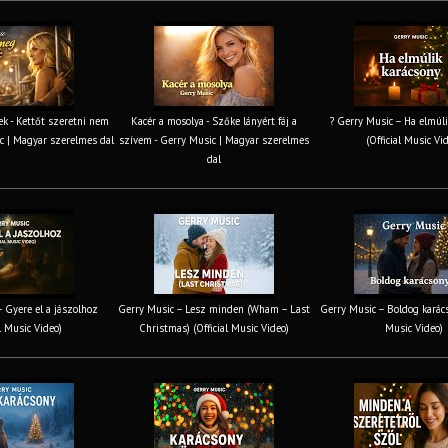
k - Kettőt szeretni nem
Kacér a mosolya - Szőke lányért fáj a
? Gerry Music – Ha elmúli
c | Magyar szerelmes dal
szívem - Gerry Music | Magyar szerelmes
(Official Music Vi
dal
 Gyere el a jászolhoz
Gerry Music – Lesz minden (Wham – Last
Gerry Music – Boldog karács
al Music Video)
Christmas) (Official Music Video)
Music Video)