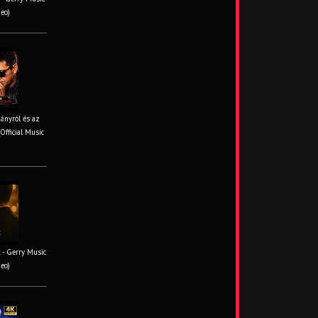
deo)
iányról és az
Official Music
 - Gerry Music
deo)