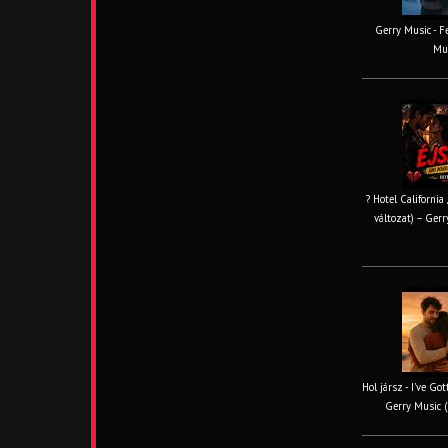
Gerry Music - Fe
Mus
? Hotel California
változat) – Gerr
Hol jársz - I've Go
Gerry Music (