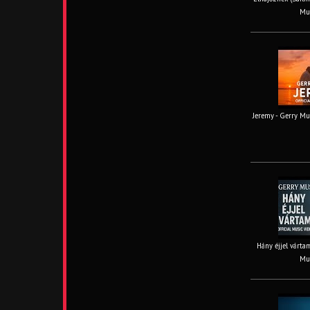
Mus
Jeremy - Gerry Mus
Hány éjjel vártam
Mus