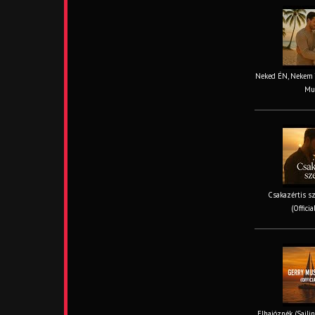
Neked ÉN, Nekem TE
Mus
Csakazértis sz
(Offici
Elhajóznék (Sailin