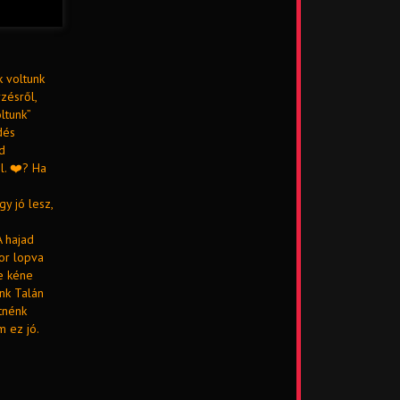
k voltunk
rzésről,
ltunk”
dés
sd
l. ❤️? Ha
y jó lesz,
A hajad
or lopva
ze kéne
nk Talán
tnénk
 ez jó.