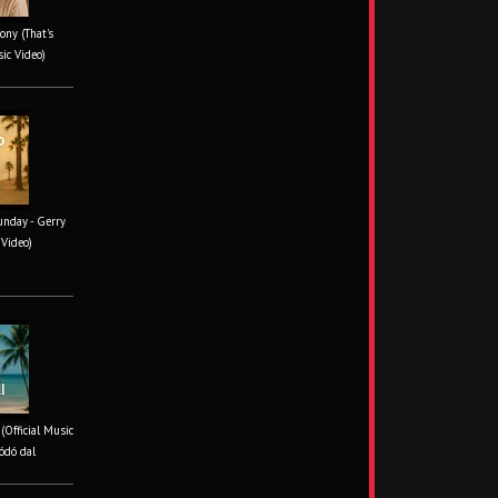
ony (That's
sic Video)
unday - Gerry
 Video)
 (Official Music
ódó dal