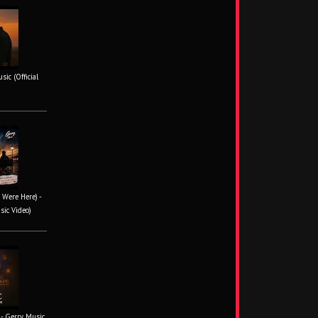
ic (Official
 Were Here) -
sic Video)
- Gerry Music