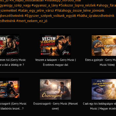
ez_jó #A_hajad_mostanában #másképp_hordod_már
yanúgy_szép_vagy #ugyanaz_a_lány #Sokszor_lopva_nézlek #ahogy_fárad
_szemekkel #talán_egy_jelre_vársz #Valahogy_össze_kéne_jönnünk
beszélhetnénk #Egyszer_szépek_voltunk_együtt #hátha_újrakezdhetnénk
ezdhetnénk #mert_nekem_ez_jó
nen túl (Gerry Music
Veszem a kalapom – Gerry Music |
Édes a gyönyör - Gerry Mus
r a dal a lélekig ér ?
Érzelmes magyar dal
Music Video)
zsugorít (Gerry Music
Összezsugorít - Gerry Music (Manuel
Csak egy kis boldogságra v
 libabőrös leszel... ?
cover)
Music | Magyar érzel