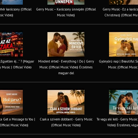
hér karácsony (Official
Gerry Music – Karácsony ünnepén (Official
Gerry Music - Ez a karács
ic Video)
Music Video)
Christmas) (Official Mu
 „Egyetlen éj…” ? (Magyar
Mindent érted - Everything I Do | Gerry
Gyönyörű nap | Beautiful S
y Music | Official Video
Music (Official Music Video) Érzelmes
Music (Official Music
magyar dal
tta Get a Message to You |
Csak a szívem dobbant - Gerry Music
Te vagy aki kell - Gerry Music
Official Music Video)
(Official Music Video)
Video) Érzelmes, vágy