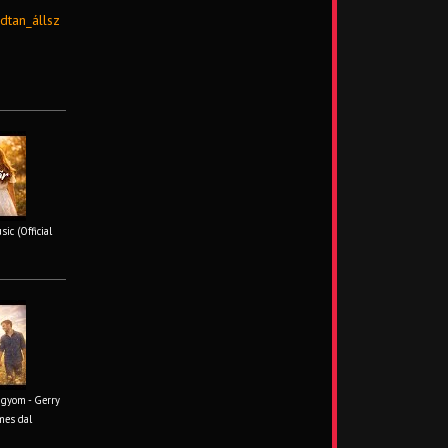
tan_állsz
ic (Official
ágyom - Gerry
mes dal