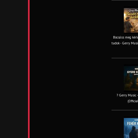
Bocsáss meg kérle
tudok - Gerry Musi
? Gerry Music –
(Offici