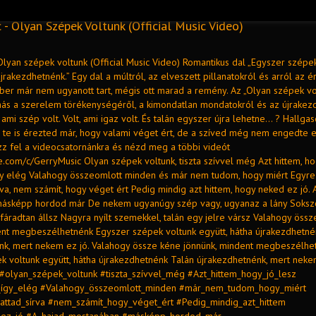
 - Olyan Szépek Voltunk (Official Music Video)
Olyan szépek voltunk (Official Music Video) Romantikus dal „Egyszer szépe
újrakezdhetnénk.” Egy dal a múltról, az elveszett pillanatokról és arról az é
ber már nem ugyanott tart, mégis ott marad a remény. Az „Olyan szépek vo
más a szerelem törékenységéről, a kimondatlan mondatokról és az újrakez
, ami szép volt. Volt, ami igaz volt. És talán egyszer újra lehetne… ? Hallga
a te is érezted már, hogy valami véget ért, de a szíved még nem engedte e
ozz fel a videocsatornánkra és nézd meg a többi videót
e.com/c/GerryMusic Olyan szépek voltunk, tiszta szívvel még Azt hittem, hog
y elég Valahogy összeomlott minden és már nem tudom, hogy miért Egyre
rva, nem számít, hogy véget ért Pedig mindig azt hittem, hogy neked ez jó. 
másképp hordod már De nekem ugyanúgy szép vagy, ugyanaz a lány Soksz
fáradtan állsz Nagyra nyílt szemekkel, talán egy jelre vársz Valahogy öss
ent megbeszélhetnénk Egyszer szépek voltunk együtt, hátha újrakezdhetné
nk, mert nekem ez jó. Valahogy össze kéne jönnünk, mindent megbeszélhe
k voltunk együtt, hátha újrakezdhetnénk Talán újrakezdhetnénk, mert nekem
#olyan_szépek_voltunk #tiszta_szívvel_még #Azt_hittem_hogy_jó_lesz
így_elég #Valahogy_összeomlott_minden #már_nem_tudom_hogy_miért
attad_sírva #nem_számít_hogy_véget_ért #Pedig_mindig_azt_hittem