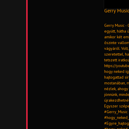
Gerry Music
Gerry Music - 
együtt, hátha 
amikor két em
őszinte vallo
vágyáról. Volt
szeretettel, h
tetszett iratk
https://youtub
hogy neked íg
hajtogattad sí
mostanában, 
nézlek, ahogy 
jönnünk, mind
újrakezdhetné
Egyszer szépe
#Gerry_Music 
#hogy_neked_
#Egyre_hajtog