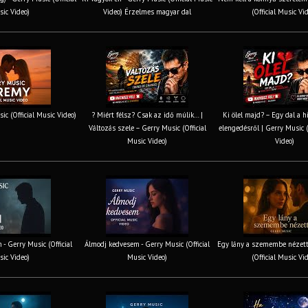
ic Video)
Video) Érzelmes magyar dal
(Official Music Vi
ic (Official Music Video)
? Miért félsz? Csak az idő múlik… |
Ki ölel majd? – Egy dal a h
Változás szele – Gerry Music (Official
elengedésről | Gerry Music (
Music Video)
Video)
 - Gerry Music (Official
Álmodj kedvesem - Gerry Music (Official
Egy lány a szemembe nézett
ic Video)
Music Video)
(Official Music Vi