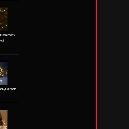
k karácsony
deo)
onyt (Official