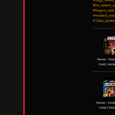
#hogy_neked_
#De_nekem_ug
#Nagyra_nyílt
#mindent_meg
#Talán_újrak
Manuel – Minde
Cover) | Amiko
Manuel – Össze
Cover) | Ettől