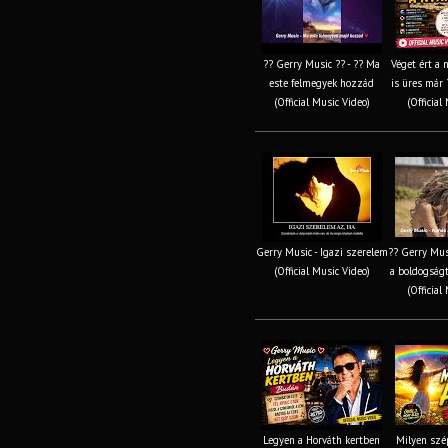
?? Gerry Music ?? - ?? Ma
Véget ért a 
este felmegyek hozzád
is üres már 
(Official Music Video)
(Official
Gerry Music - Igazi szerelem
?? Gerry Mus
(Official Music Video)
a boldogságt
(Official
Legyen a Horváth kertben
Milyen szép