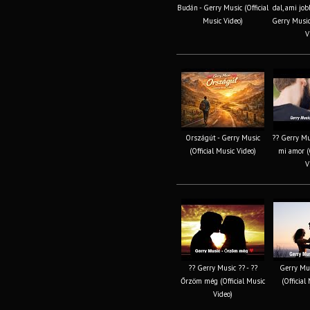
Budán - Gerry Music (Official
dal, ami job
Music Video)
Gerry Music 
V
Országút - Gerry Music
?? Gerry Mus
(Official Music Video)
mi amor (O
V
?? Gerry Music ?? - ??
Gerry Mus
Őrzöm még (Official Music
(Official
Video)