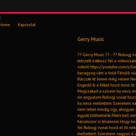
Home
Kapcsolat
Gerry Music
?? Gerry Music ?? - ?? Robogj vo
tetszett iratkozz fel a videocs
videót https://youtube.com/c/Ge
beragyog rám a hold Fénylő suga
Bárcsak itt lenne még velem N
Engedd ki a féket hozd most őt
Megszakad a szívem ha nincs m
én angyalom Robogj vonat hoz
ha nincs mellettem Szeretem n
nem lehet mindig úgy, ahogyan 
együtt tölthetnénk Miért kell m
háromszor is kívánnom Hogy hozd
fel Robogj vonat hozd el őt ne
mellettem Szeretem nagyon ő 