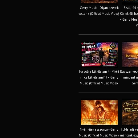
Gerry Music - Olyan szépek
Szállj fel
voltunk (Official Music Video)
Kérlek élj, h
– Gerry Music
V
Ha volna két életem ✨ Miért
Egyszer vége
nincs két életem? ? – Gerry
mindent m
Music (Official Music Video)
Gerr
Nyári éjek asszonya - Gerry
? „Maradj v
Music (Official Music Video)?
már csak egy