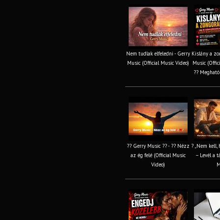
Nem tudlak elfeledni - Gerry
Kislány a zo
Music (Official Music Video)
Music (Offic
?? Megható
?? Gerry Music ?? - ?? Nézz
? „Nem kell, 
az ég felé (Official Music
– Levél a t
Video)
M