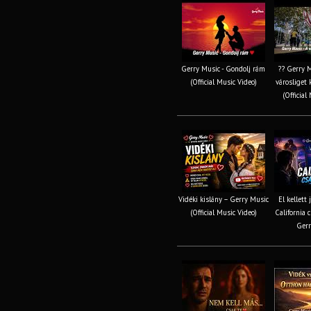
Gerry Music - Gondolj rám
?? Gerry M
(Official Music Video)
városliget 
(Official
Vidéki kislány – Gerry Music
El kellett
(Official Music Video)
California c
Gerr