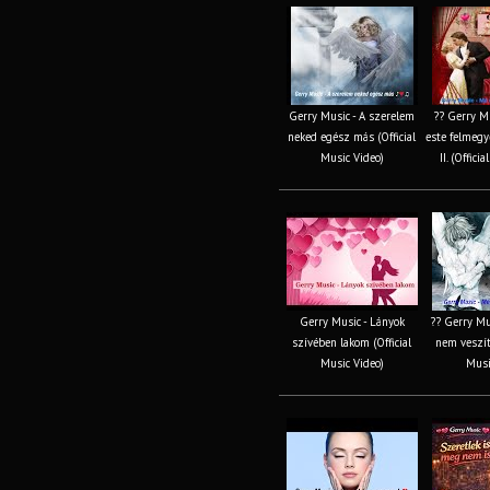
Gerry Music - A szerelem
?? Gerry Mu
neked egész más (Official
este felmeg
Music Video)
II. (Offici
Gerry Music - Lányok
?? Gerry Mu
szívében lakom (Official
nem veszíth
Music Video)
Musi