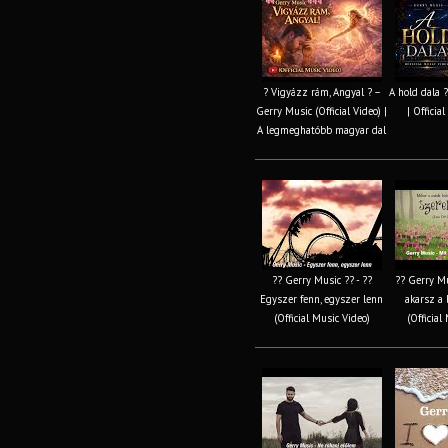
? Vigyázz rám, Angyal ? –
A hold dala 
Gerry Music (Official Video) |
| Officia
A legmeghatóbb magyar dal
?? Gerry Music ?? - ??
?? Gerry Mu
Egyszer fenn, egyszer lenn
akarsz a 
(Official Music Video)
(Official