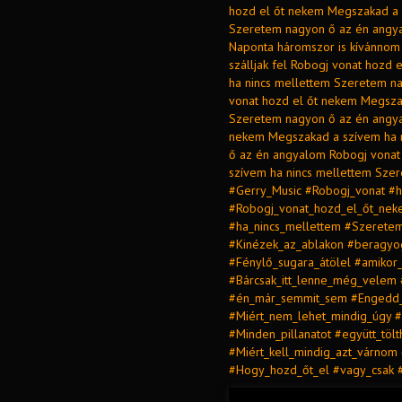
hozd el őt nekem Megszakad a 
Szeretem nagyon ő az én angya
Naponta háromszor is kívánnom 
szálljak fel Robogj vonat hozd
ha nincs mellettem Szeretem n
vonat hozd el őt nekem Megsza
Szeretem nagyon ő az én angya
nekem Megszakad a szívem ha 
ő az én angyalom Robogj vonat
szívem ha nincs mellettem Sze
#Gerry_Music #Robogj_vonat #
#Robogj_vonat_hozd_el_őt_ne
#ha_nincs_mellettem #Szerete
#Kinézek_az_ablakon #beragyo
#Fénylő_sugara_átölel #amikor_ő
#Bárcsak_itt_lenne_még_velem
#én_már_semmit_sem #Engedd_k
#Miért_nem_lehet_mindig_úgy 
#Minden_pillanatot #együtt_töl
#Miért_kell_mindig_azt_várnom
#Hogy_hozd_őt_el #vagy_csak #