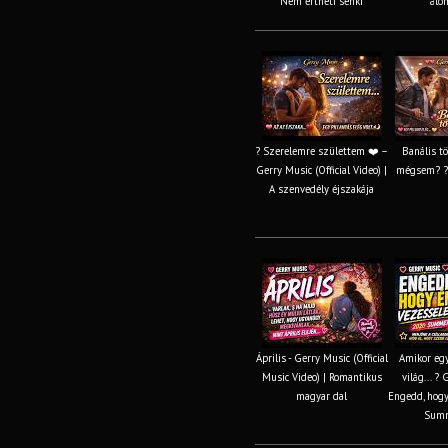
Nem értheti senki
álom
? Szerelemre születtem ❤️ –
Banális t
Gerry Music (Official Video) |
mégsem? ? 
A szenvedély éjszakája
Április - Gerry Music (Official
Amikor egy
Music Video) | Romantikus
világ... ?
magyar dal
Engedd, hogy
Summ