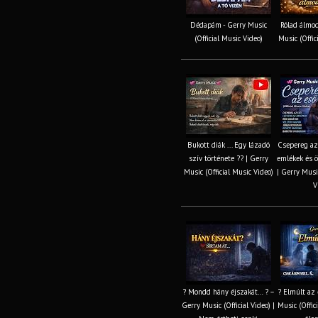
Dédapám - Gerry Music
Rólad álmod
(Official Music Video)
Music (Offic
Bukott diák ... Egy lázadó
Csepereg az 
szív története ?? | Gerry
emlékek és ö
Music (Official Music Video)
| Gerry Music
V
? Mondd hány éjszakát… ? –
? Elmúlt az 
Gerry Music (Official Video) |
Music (Offici