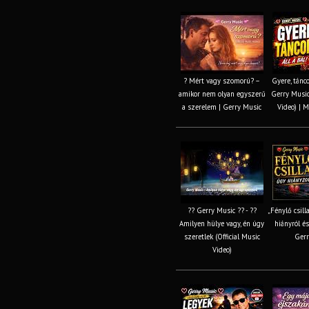
? Mért vagy szomorú? –
Gyere, tánco
amikor nem olyan egyszerű
Gerry Music 
a szerelem | Gerry Music
Video) | M
?? Gerry Music ?? - ??
„Fénylő csill
Amilyen hülye vagy, én úgy
hiányról és
szeretlek (Official Music
Gerr
Video)