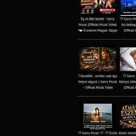
Ég és föld között - Gerry
?? Gerry Mu
Music (Official Music Video)
kis boldo
?❤️ Érzelmes Magyar Sláger
(Official
? Hazafelé… amikor csak egy
?? Gerry 
helyre vágysz | Gerry Music
Könnyű álmo
– Official Music Video
(Official
?? Gerry Music ?? - ?? Érzés
Almát esze