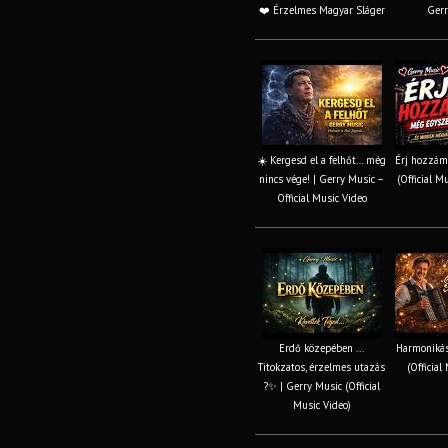
❤️ Érzelmes Magyar Sláger
Gerr
☀️ Kergesd el a felhőt… még
Érj hozzám
nincs vége! | Gerry Music –
(Official M
Official Music Video
Erdő közepében ...
Harmonikás
Titokzatos, érzelmes utazás
(Official
?✨ | Gerry Music (Official
Music Video)