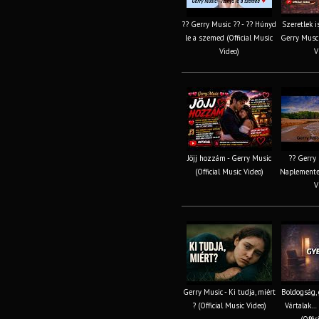
?? Gerry Music ?? - ?? Húnyd
Szeretlek i
le a szemed (Official Music
Gerry Musc 
Video)
V
Jöjj hozzám - Gerry Music
?? Gerry 
(Official Music Video)
Naplemente 
V
Gerry Music - Ki tudja, miért
Boldogság, 
? (Official Music Video)
Vártalak… 
(Offic