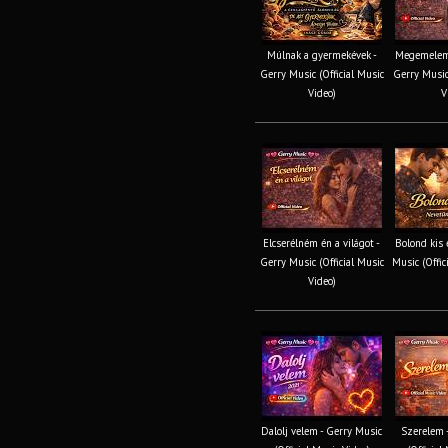
Múlnak a gyermekévek -
Megemelem 
Gerry Music (Official Music
Gerry Music 
Video)
V
Elcserélném én a világot -
Bolond kis 
Gerry Music (Official Music
Music (Offic
Video)
Dalolj velem - Gerry Music
Szerelem 