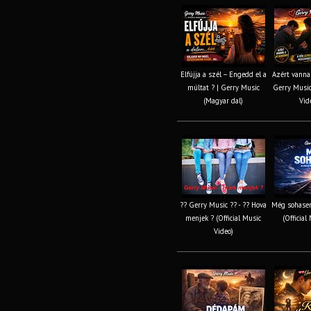
Elfújja a szél – Engedd el a
Azért vannak
múltat ? | Gerry Music
Gerry Music 
(Magyar dal)
Vid
?? Gerry Music ?? - ?? Hova
Még sohasem
menjek ? (Official Music
(Official
Video)