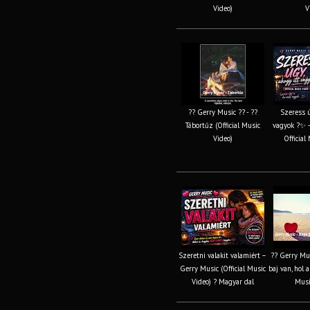
Video)
V
?? Gerry Music ?? - ??
Szeress ú
Tábortűz (Official Music
vagyok ?✨ –
Video)
Official
Szeretni valakit valamiért –
?? Gerry Mus
Gerry Music (Official Music
baj van, hol 
Video) ? Magyar dal
Musi