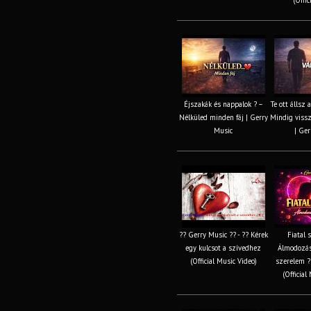
Éjszakák és nappalok ? –
Te ott állsz 
Nélküled minden fáj | Gerry
Mindig vissz
Music
| Ger
?? Gerry Music ?? - ?? Kérek
Fiatal 
egy kulcsot a szívedhez
Álmodozás,
(Official Music Video)
szerelem ?
(Official