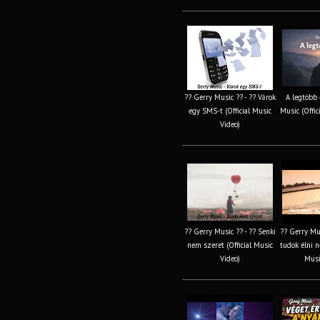
?? Gerry Music ?? - ?? Várok
A legtöbb 
egy SMS-t (Official Music
Music (Offic
Video)
?? Gerry Music ?? - ?? Senki
?? Gerry Mu
nem szeret (Official Music
tudok élni né
Video)
Musi