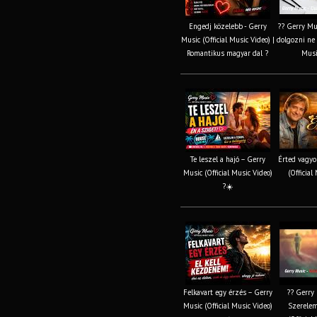
Engedj közelebb - Gerry
?? Gerry Mus
Music (Official Music Video) |
dolgozni ne k
Romantikus magyar dal ?
Musi
Te leszel a hajó – Gerry
Érted vagyo
Music (Official Music Video)
(Official
?☀️
Felkavart egy érzés – Gerry
?? Gerry 
Music (Official Music Video)
Szerelem