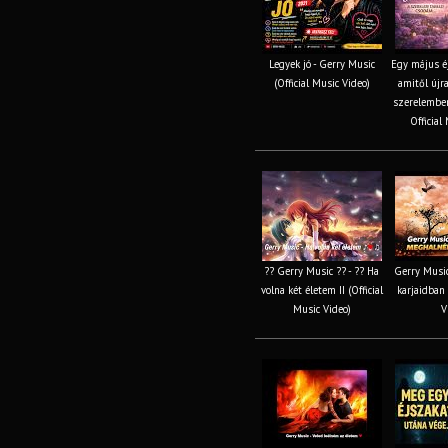
Legyek jó - Gerry Music
Egy május éj
(Official Music Video)
amitől újra
szerelemben
Official
?? Gerry Music ?? - ?? Ha
Gerry Music
volna két életem II (Official
karjaidban 
Music Video)
V