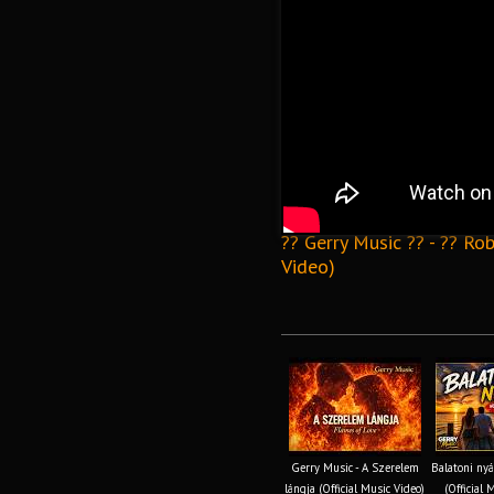
?? Gerry Music ?? - ?? Ro
Video)
Gerry Music - A Szerelem
Balatoni nyá
lángja (Official Music Video)
(Official 