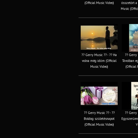
(Official Music Video)
összetört a
Music (Offic
?? Gerry Music ?? - ?? Ha
?? Gerry 
volna még időm (Official
Távolban eg
Music Video)
(Official
?? Gerry Music ?? - ??
?? Gerry 
Boldog születésnapot
Egyszerűen 
(Official Music Video)
V