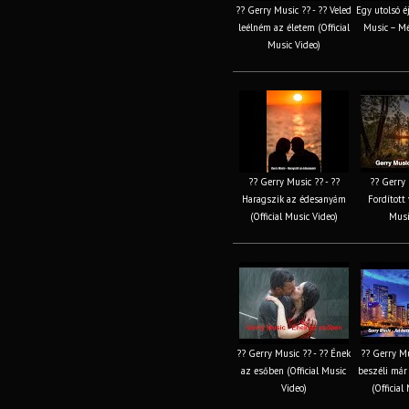
?? Gerry Music ?? - ?? Veled
Egy utolsó é
leélném az életem (Official
Music – Mé
Music Video)
?? Gerry Music ?? - ??
?? Gerry 
Haragszik az édesanyám
Fordított 
(Official Music Video)
Musi
?? Gerry Music ?? - ?? Ének
?? Gerry Mu
az esőben (Official Music
beszéli már
Video)
(Official