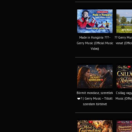
Made in Hungária ??? -
?? Gerry Musi
Gerry Music (Official Music
vonat (Offic
Video)
Bármit mondasz, szeretlek
Csillag vag
❤️‍? | Gerry Music – Tiltott
Music (Offic
szerelem történet