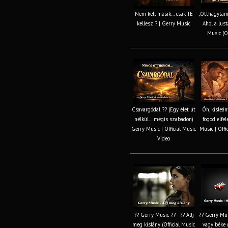
Nem kell másik… csak TE
„Otthagytam
kellesz ? | Gerry Music
Ahol a lust
Music (Of
Csavargódal ?? (Egy élet út
Óh, kisleá
nélkül… mégis szabadon)
fogod elfel
Gerry Music | Official Music
Music | Offi
Video
?? Gerry Music ?? - ?? Állj
?? Gerry Mus
meg kislány (Official Music
vagy béke (