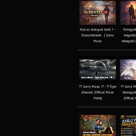
Hull az elsárgult levél ? –
Elmegyek
Elvesztettelek… | Gerry
megválto
Music
elhagytál 
?? Gerry Music ?? - ?? Éjjel
?? Gerry Mu
érkezem (Official Music
felmegye
Video)
(Official