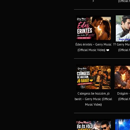
⚡
(Official
Édes érintés – Gerry Music
?? Gerry Mus
(Official Music Video) ❤️
(Official
Csöngess be hozzám, jó
Drágám -
barát – Gerry Music (Official
(Official
Music Video)