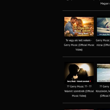
Magyar n
Te vagy aki kell nekem -
Gerry Music 
Gerry Music (Official Music
rózsa (Offic
Video)
?? Gerry Music ?? - ??
?? Gerry 
Valamit szeretnék (Official
Köszönöm, h
Music Video)
(Official