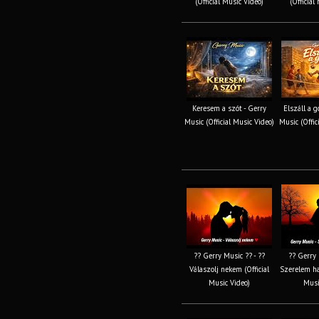
(Official Music Video)
(Official
Keresem a szót - Gerry
Elszáll a 
Music (Official Music Video)
Music (Offic
?? Gerry Music ?? - ??
?? Gerry 
Válaszolj nekem (Official
Szerelem haj
Music Video)
Musi