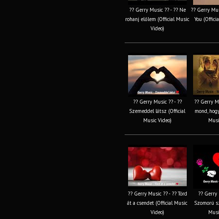
?? Gerry Music ?? - ?? Ne
?? Gerry Musi
rohanj előlem (Official Music
You (Offici
Video)
?? Gerry Music ?? - ??
?? Gerry Mu
Szemeddel látsz (Official
mond, hogy
Music Video)
Musi
?? Gerry Music ?? - ?? Törd
?? Gerry 
át a csendet (Official Music
Szomorú sz
Video)
Musi