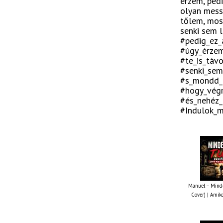
érzem, pedi
olyan messz
tőlem, most
senki sem 
#pedig_ez_
#úgy_érzem
#te_is_táv
#senki_sem
#s_mondd_a
#hogy_végr
#és_nehéz_
#Indulok_m
Manuel – Minde
Cover) | Amiko