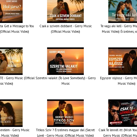
otta Get a Message to You
Csak a szívem dobbant - Gerry Music
Te vagy aki kell - Gerry Mus
(Official Music Video)
(Official Music Video)
Music Video) Érzelmes, v
 - Gerry Music (Official
Szeretni valakit (To Love Somebody) - Gerry
Egyszer rájössz - Gerry Mus
ic Video)
Music
Music Video)
erelem - Gerry Music
Titkos Szív ? Érzelmes magyar dal (Secret
Csak Te lennél itt (Wish You
al Music Video)
Love) - Gerry Music (Official Music Video)
Gerry Music (Official Mu