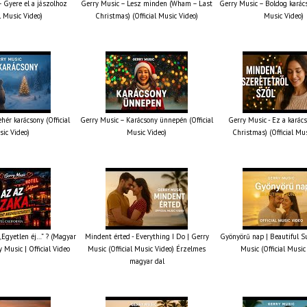
 Gyere el a jászolhoz
Gerry Music – Lesz minden (Wham – Last
Gerry Music – Boldog karács
al Music Video)
Christmas) (Official Music Video)
Music Video)
hér karácsony (Official
Gerry Music – Karácsony ünnepén (Official
Gerry Music - Ez a karács
ic Video)
Music Video)
Christmas) (Official Mu
 „Egyetlen éj…” ? (Magyar
Mindent érted - Everything I Do | Gerry
Gyönyörű nap | Beautiful S
y Music | Official Video
Music (Official Music Video) Érzelmes
Music (Official Music
magyar dal