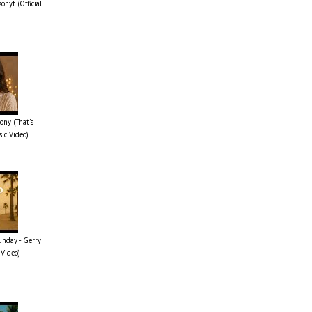
onyt (Official
ony (That's
sic Video)
unday - Gerry
 Video)