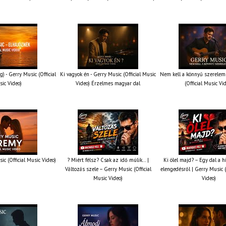
g) - Gerry Music (Official
Ki vagyok én - Gerry Music (Official Music
Nem kell a könnyű szerelem 
ic Video)
Video) Érzelmes magyar dal
(Official Music Vi
ic (Official Music Video)
? Miért félsz? Csak az idő múlik… |
Ki ölel majd? – Egy dal a h
Változás szele – Gerry Music (Official
elengedésről | Gerry Music (
Music Video)
Video)