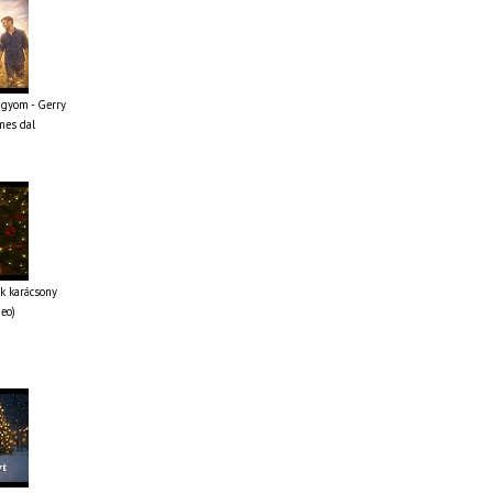
ágyom - Gerry
mes dal
k karácsony
deo)