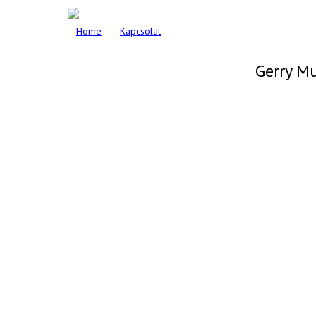
Home
Kapcsolat
Gerry M