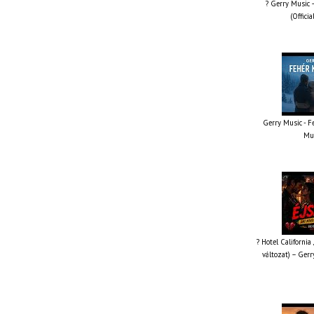
? Gerry Music –
(Offici
Gerry Music - Fe
Mus
? Hotel California
változat) – Gerr