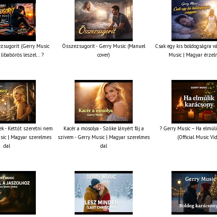
zsugorít (Gerry Music
Összezsugorít - Gerry Music (Manuel
Csak egy kis boldogságra v
 libabőrös leszel... ?
cover)
Music | Magyar érzel
k - Kettőt szeretni nem
Kacér a mosolya - Szőke lányért fáj a
? Gerry Music – Ha elmúli
sic | Magyar szerelmes
szívem - Gerry Music | Magyar szerelmes
(Official Music Vi
dal
dal