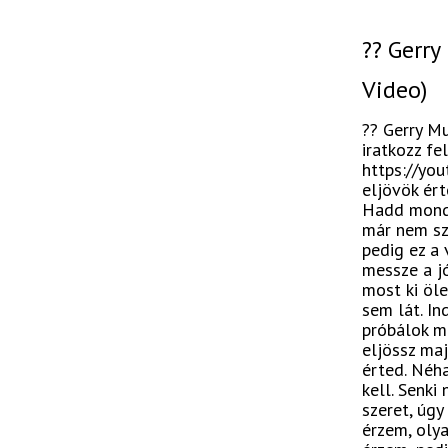
?? Gerry
Video)
?? Gerry Mu
iratkozz fe
https://yo
eljövök ért
Hadd mondja
már nem sz
pedig ez a 
messze a jó
most ki öle
sem lát. In
próbálok mé
eljössz ma
érted. Néha
kell. Senki
szeret, úgy
érzem, oly