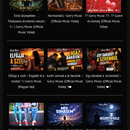
Erdő közepében ...
Harmonikás - Gerry Music
?? Gerry Music ?? - ?? Gyere
Titokzatos, érzelmes utazás
(Official Music Video)
és álmodj (Official Music
?✨ | Gerry Music (Official
Video)
Music Video)
Elfújja a szél – Engedd el a
Azért vannak a jó barátok –
Egy darabot a szívemből –
múltat ? | Gerry Music
Gerry Music (Official Music
Gerry Music (Official Music
(Magyar dal)
Video) ?❤️
Video) ❤️?