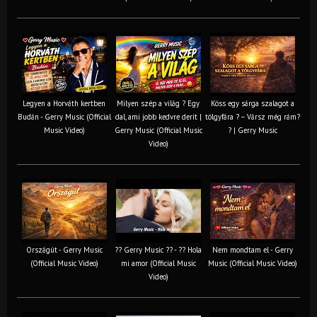
Legyen a Horváth kertben
Milyen szép a világ ? Egy
Köss egy sárga szalagot a
Budán - Gerry Music (Official
dal, ami jobb kedvre derít |
tölgyfára ?️ – Vársz még rám?
Music Video)
Gerry Music (Official Music
? | Gerry Music
Video)
Országút - Gerry Music
?? Gerry Music ?? - ?? Hola
Nem mondtam el - Gerry
(Official Music Video)
mi amor (Official Music
Music (Official Music Video)
Video)