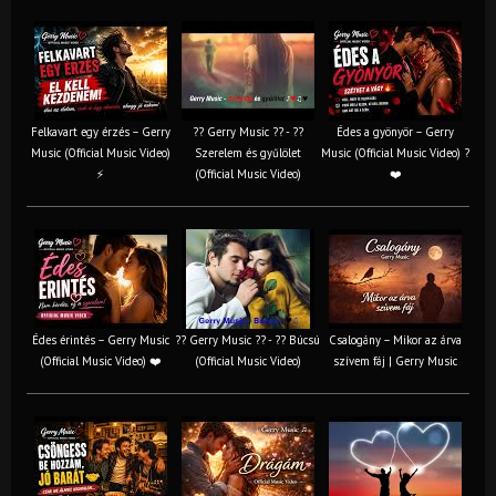
Felkavart egy érzés – Gerry
?? Gerry Music ?? - ??
Édes a gyönyör – Gerry
Music (Official Music Video)
Szerelem és gyűlölet
Music (Official Music Video) ?
⚡
(Official Music Video)
❤️
Édes érintés – Gerry Music
?? Gerry Music ?? - ?? Búcsú
Csalogány – Mikor az árva
(Official Music Video) ❤️
(Official Music Video)
szívem fáj | Gerry Music