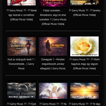
?? Gerry Music ?? - ?? Kérek
Fiatal szerelem ...
?? Gerry Music ?? - ?? Jeremy
egy kulcsot a szívedhez
Álmodozás, vágy és első
(Official Music Video)
(Official Music Video)
szerelem ? | Gerry Music
(Official Music Video)
Hull az elsárgult levél ? –
Elmegyek ? – Minden
?? Gerry Music ?? - ?? Miért
Elvesztettelek… | Gerry
megváltozott, amikor
hagytuk, hogy így legyen
Music
elhagytál | Gerry Music
(Official Music Video)
?? Gerry Music ?? - ?? Éjjel
?? Gerry Music ?? - ?? Ha
?? Gerry Music ?? - ?? Te légy