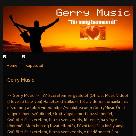
Home
Kapcsolat
Gerry Music
?? Gerry Music ?? - ?? Szerelem és gyűlölet (Official Music Video)
(I love to hate you) Ha tetszett iratkozz fel a videocsatornánkra és
nézd meg a többi videót https://youtube.com/c/GerryMusic Őrült
vagyok miért szépítenél, Örült vagyok mert hozzá mentél,
Gyűlölet és szerelem, furcsa szenvedély, Jó lenne, ha végre
döntenél. Álom herceg lovát ellopták, Főzni tanítják a királylányt,
Gyűlölet és szerelem, furcsa szenvedély, A tündérmesét újra