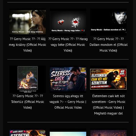
?? Gerry Music ?? - ?? Állj
?? Gerry Music ?? - ?? Harag
?? Gerry Music ?? - ??
meg kislány (Official Music
vagy béke (Official Music
Dalban mondom el (Official
Video)
Video)
Music Video)
?? Gerry Music ?? - ??
Szeress úgy, ahogy itt
Életemben csak két nőt
Tábortűz (Official Music
vagyok ?✨ – Gerry Music |
szerettem - Gerry Music
Video)
Official Music Video
(Official Music Video) |
Megható magyar dal