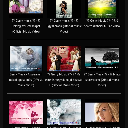
?? Gerry Music ?? - ??
?? Gerry Music ?? - ??
?? Gerry Music ?? - ?? Jó
Boldog születésnapot
Egyszerűen (Official Music
nekem (Official Music Video)
(Official Music Video)
Video)
Gerry Music - A szerelem
?? Gerry Music ?? - ?? Ma
?? Gerry Music ?? - ?? Nincs
neked egész más (Official
este felmegyek majd hozzád
szerencsém (Official Music
Music Video)
II. (Official Music Video)
Video)
Gerry Music - Lányok
?? Gerry Music ?? - ?? Még
?? Gerry Music ?? - ?? Kacér