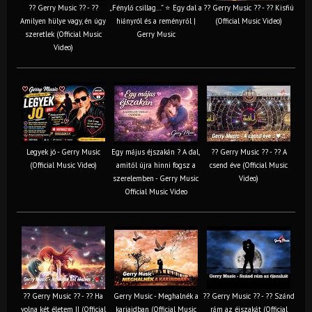
?? Gerry Music ?? - ??
„Fénylő csillag…” ⭐ Egy dal a
?? Gerry Music ?? - ?? Kisfiú
Amilyen hülye vagy, én úgy
hiányról és a reményről |
(Official Music Video)
szeretlek (Official Music
Gerry Music
Video)
Legyek jó - Gerry Music
Egy május éjszakán ? A dal,
?? Gerry Music ?? - ?? A
(Official Music Video)
amitől újra hinni fogsz a
csend éve (Official Music
szerelemben - Gerry Music
Video)
Official Music Video
?? Gerry Music ?? - ?? Ha
Gerry Music - Meghalnék a
?? Gerry Music ?? - ?? Szánd
volna két életem II (Official
karjaidban (Official Music
rám az éjszakát (Official