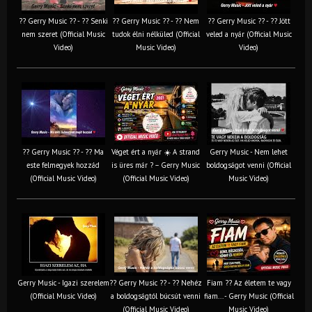
?? Gerry Music ?? - ?? Senki
?? Gerry Music ?? - ?? Nem
?? Gerry Music ?? - ?? Jött
nem szeret (Official Music
tudok élni nélküled (Official
veled a nyár (Official Music
Video)
Music Video)
Video)
?? Gerry Music ?? - ?? Ma
Véget ért a nyár ☀️ A strand
Gerry Music - Nem lehet
este felmegyek hozzád
is üres már ? – Gerry Music
boldogságot venni (Official
(Official Music Video)
(Official Music Video)
Music Video)
Gerry Music - Igazi szerelem
?? Gerry Music ?? - ?? Nehéz
Fiam ?‍? Az életem te vagy
(Official Music Video)
a boldogságtól búcsút venni
fiam... - Gerry Music (Official
(Official Music Video)
Music Video)