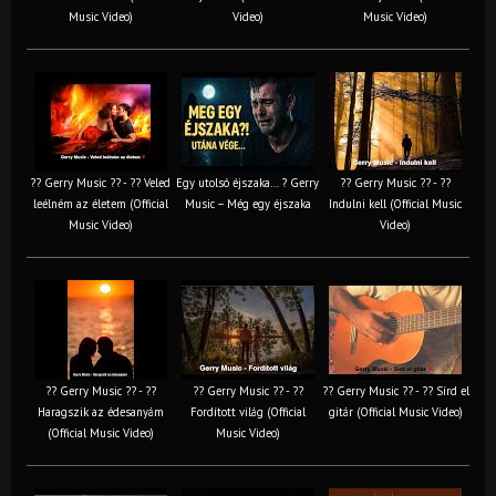
Music Video)
Video)
Music Video)
?? Gerry Music ?? - ?? Veled
Egy utolsó éjszaka… ? Gerry
?? Gerry Music ?? - ??
leélném az életem (Official
Music – Még egy éjszaka
Indulni kell (Official Music
Music Video)
Video)
?? Gerry Music ?? - ??
?? Gerry Music ?? - ??
?? Gerry Music ?? - ?? Sírd el
Haragszik az édesanyám
Fordított világ (Official
gitár (Official Music Video)
(Official Music Video)
Music Video)