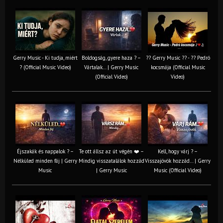
Gerry Music - Ki tudja, miért
Boldogság, gyere haza ? –
?? Gerry Music ?? - ?? Pedró
? (Official Music Video)
Vártalak… | Gerry Music
kocsmája (Official Music
(Official Video)
Video)
Éjszakák és nappalok ? –
Te ott állsz az út végén ❤️ –
Kell, hogy várj ? –
Nélküled minden fáj | Gerry
Mindig visszatalálok hozzád
Visszajövök hozzád… | Gerry
Music
| Gerry Music
Music (Official Video)