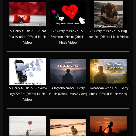
?? Gerry Music ?? - ?? Törd
?? Gerry Music ?? - ??
?? Gerry Music ?? - ?? Bújj
át a csendet (Official Music
Szomorú szívem (Official
mellém (Official Music Video)
Video)
Music Video)
?? Gerry Music ?? - ?? Várok
A legtöbb ember - Gerry
Okosabban kéne élni – Gerry
egy SMS-t (Official Music
Music (Official Music Video)
Music (Official Music Video)
Video)