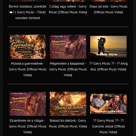
Bármit mondasz, szeretlek
Csillag vagy nekem - Gerry
Olyan jól esik - Gerry Music
❤️‍? | Gerry Music – Tiltott
Music (Official Music Video)
(Official Music Video)
szerelem történet
Múlnak a gyermekévek -
Megemelem a kalapomat -
?? Gerry Music ?? - ?? Amíg
Gerry Music (Official Music
Gerry Music (Official Music
élsz (Official Music Video)
Video)
Video)
Elcserélném én a világot -
Bolond kis életünk - Gerry
?? Gerry Music ?? - ??
Gerry Music (Official Music
Music (Official Music Video)
Gyerünk srácok (Official
Video)
Music Video)