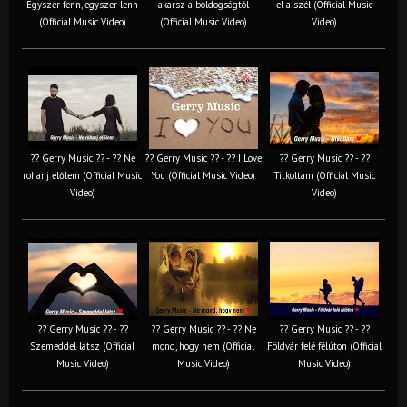
Egyszer fenn, egyszer lenn
akarsz a boldogságtól
el a szél (Official Music
(Official Music Video)
(Official Music Video)
Video)
?? Gerry Music ?? - ?? Ne
?? Gerry Music ?? - ?? I Love
?? Gerry Music ?? - ??
rohanj előlem (Official Music
You (Official Music Video)
Titkoltam (Official Music
Video)
Video)
?? Gerry Music ?? - ??
?? Gerry Music ?? - ?? Ne
?? Gerry Music ?? - ??
Szemeddel látsz (Official
mond, hogy nem (Official
Földvár felé félúton (Official
Music Video)
Music Video)
Music Video)