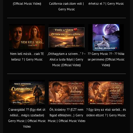
(Official Music Video)
California csak álom volt |
érhetsz el ? | Gerry Music
Gerry Music
Nem kell másik… csak TE
„Otthagytam a szívem…” ? –
?? Gerry Music ?? - ?? Nika
kellesz ? | Gerry Music
Ahol a lusta folyó | Gerry
se perimeno (Official Music
Music (Official Video)
Video)
Csavargódal ?? (Egy élet út
Óh, kisleány ?? (EZT nem
? Egy lány az első sorból… és
nélkül… mégis szabadon)
fogod elfelejteni…) Gerry
örökre eltűnt ? | Gerry Music
Gerry Music | Official Music
Music | Official Music Video
Video