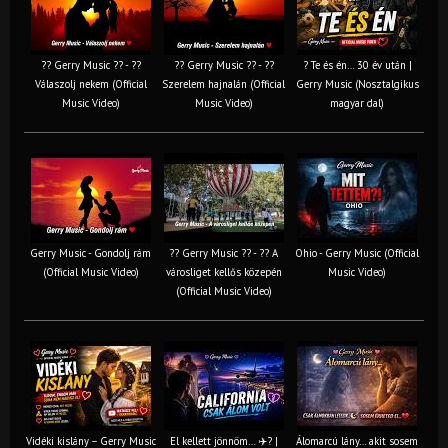
?? Gerry Music ?? - ??
?? Gerry Music ?? - ??
? Te és én… 30 év után |
Válaszolj nekem (Official
Szerelem hajnalán (Official
Gerry Music (Nosztalgikus
Music Video)
Music Video)
magyar dal)
Gerry Music - Gondolj rám
?? Gerry Music ?? - ?? A
Ohio - Gerry Music (Official
(Official Music Video)
városliget kellős közepén
Music Video)
(Official Music Video)
Vidéki kislány – Gerry Music
El kellett jönnöm… ✈️? |
Álomarcú lány… akit sosem