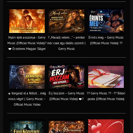
Nyári éjek asszonya - Gerry
? „Maradj velem…” – amikor
Érints meg – Gerry Music
Music (Official Music Video)?
már csak egy ölelés számít |
(Official Music Video) ??
❤️ Érzelmes Magyar Sláger
Gerry Music
☀️ Kergesd el a felhőt… még
Érj hozzám – Gerry Music
?? Gerry Music ?? - ?? Tábori
nincs vége! | Gerry Music –
(Official Music Video) ❤️?
posta (Official Music Video)
Official Music Video