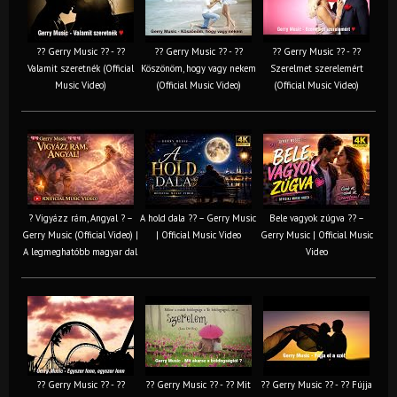
?? Gerry Music ?? - ??
?? Gerry Music ?? - ??
?? Gerry Music ?? - ??
Valamit szeretnék (Official
Köszönöm, hogy vagy nekem
Szerelmet szerelemért
Music Video)
(Official Music Video)
(Official Music Video)
? Vigyázz rám, Angyal ? –
A hold dala ?? – Gerry Music
Bele vagyok zúgva ?? –
Gerry Music (Official Video) |
| Official Music Video
Gerry Music | Official Music
A legmeghatóbb magyar dal
Video
?? Gerry Music ?? - ??
?? Gerry Music ?? - ?? Mit
?? Gerry Music ?? - ?? Fújja