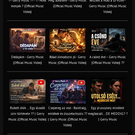
?? Gerry Music ?? - ?? Hova
Még sohasem - Gerry Music
Reszket a Hold a tó vizén -
menjek ? (Official Music
(Official Music Video)
Gerry Music (Official Music
Video)
Video)
Dédapám - Gerry Music
Rólad álmodozni jó - Gerry
A csönd éve – Gerry Music
(Official Music Video)
Music (Official Music Video)
(Official Music Video) ??
Bukott diák ... Egy lázadó
Csepereg az eső - Barátság,
Egy jó asszony mindent
szív története ?? | Gerry
emlékek és összetartozás ?️?
megbocsát… DE MEDDIG? ?
Music (Official Music Video)
| Gerry Music (Official Music
| Gerry Music
Video)