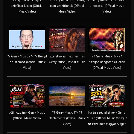
szívében lakom (Official
nem veszíthetek (Official
a mosolya (Official Music
Music Video)
Music Video)
Video)
?? Gerry Music ?? - ?? Húnyd
Szeretlek is, meg nem is -
?? Gerry Music ?? - ??
le a szemed (Official Music
Gerry Musc (Official Music
Szóljon hangosan az ének
Video)
Video)
(Official Music Video)
Jöjj hozzám - Gerry Music
?? Gerry Music ?? - ??
Ha én szél lehetnék - Gerry
(Official Music Video)
Naplemente (Official Music
Music (Official Music Video) ?️
Video)
❤️ Érzelmes Magyar Sláger