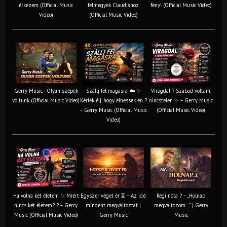
érkezem (Official Music
felmegyek Claudiához
fény! (Official Music Video)
Video)
(Official Music Video)
Gerry Music - Olyan szépek
Szállj fel magasra ☁️ ✨
Virágdal ? Szabad voltam,
voltunk (Official Music Video)
Kérlek élj, hogy élhessek én ?
nincstelen ✨ – Gerry Music
– Gerry Music (Official Music
(Official Music Video)
Video)
Ha volna két életem ✨ Miért
Egyszer véget ér ⏳ – Az idő
Régi nóta ? – „Holnap
nincs két életem? ? – Gerry
mindent megváltoztat |
megváltozom…” | Gerry
Music (Official Music Video)
Gerry Music
Music