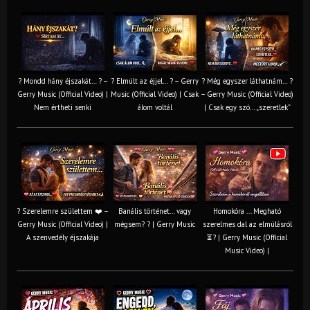
? Mondd hány éjszakát… ? –
? Elmúlt az éjjel… ? – Gerry
? Még egyszer láthatnám… ?
Gerry Music (Official Video) |
Music (Official Video) | Csak
– Gerry Music (Official Video)
Nem értheti senki
álom voltál
| Csak egy szó… „szeretlek”
? Szerelemre születtem ❤️ –
Banális történet… vagy
Homokóra ... Megható
Gerry Music (Official Video) |
mégsem? ? | Gerry Music
szerelmes dal az elmúlásról
A szenvedély éjszakája
⏳? | Gerry Music (Official
Music Video) |