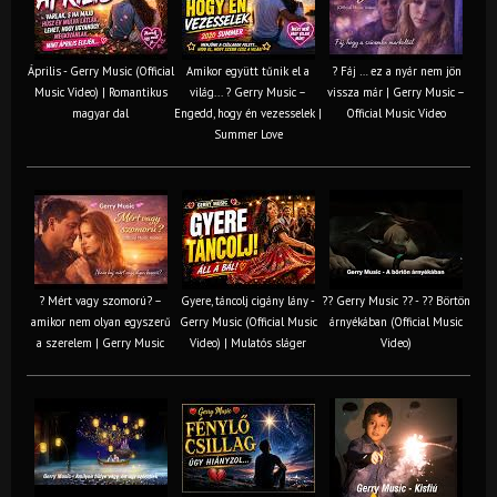
Április - Gerry Music (Official
Amikor együtt tűnik el a
? Fáj … ez a nyár nem jön
Music Video) | Romantikus
világ... ? Gerry Music –
vissza már | Gerry Music –
magyar dal
Engedd, hogy én vezesselek |
Official Music Video
Summer Love
? Mért vagy szomorú? –
Gyere, táncolj cigány lány -
?? Gerry Music ?? - ?? Börtön
amikor nem olyan egyszerű
Gerry Music (Official Music
árnyékában (Official Music
a szerelem | Gerry Music
Video) | Mulatós sláger
Video)