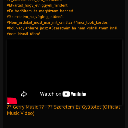
#Elvártad_hogy_elhiggyek_mindent
#Én_bedőltem_és_megbíztam_benned
#Szeretném_ha_végleg_eltűnnél
#Nem_érdekel_most_már_mit_csinálsz #Nincs_több_kérdés
#hol_vagy #Merre_jársz #Szeretném_ha_nem_volnál #nem_írnál
#nem_hívnál_többé
?? Gerry Music ?? - ?? Szerelem És Gyűlölet (Official
Music Video)