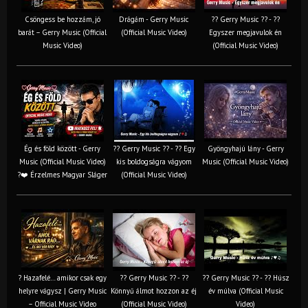
Csöngess be hozzám, jó
Drágám - Gerry Music
?? Gerry Music ?? - ??
barát – Gerry Music (Official
(Official Music Video)
Egyszer megjavulok én
Music Video)
(Official Music Video)
Ég és föld között - Gerry
?? Gerry Music ?? - ?? Egy
Gyöngyhajú lány - Gerry
Music (Official Music Video)
kis boldogságra vágyom
Music (Official Music Video)
?❤️ Érzelmes Magyar Sláger
(Official Music Video)
? Hazafelé… amikor csak egy
?? Gerry Music ?? - ??
?? Gerry Music ?? - ?? Húsz
helyre vágysz | Gerry Music
Könnyű álmot hozzon az éj
év múlva (Official Music
– Official Music Video
(Official Music Video)
Video)