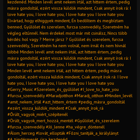
kezdenéd. Minden levél amit nekem írtál, azt hittem értem, pedig
másra gondoltál, ezért vissza küldök mindent, Csak annyit írok rá: I
love hate you, I love hate you, I love hate you I love hate you
Elvártad, hogy elhiggyek mindent, Én bedőltem és megbíztam
benned, Gyűlölet és szerelem, furcsa szenvedély, Szeretném ha
végleg eltűnnél. Nem érdekel most már mit csinálsz, Nincs több
kérdés: hol vagy ? Merre jársz ? Gyűlölet és szerelem, furcsa
szenvedély, Szeretném ha nem volnál, nem írnál és nem hívnál
többé Minden levél amit nekem írtál, azt hittem értem, pedig
másra gondoltál, ezért vissza küldök mindent, Csak annyit írok rá: I
love hate you, I love hate you, I love hate you I love hate you
Minden levél amit nekem írtál, azt hittem értem, pedig másra
gondoltál, ezért vissza küldök mindent, Csak annyit írok rá: I love
hate you, I love hate you, I love hate you I love hate you
#Gerry_Music #Szerelem_és_gyűlölet #I_love_to_hate_you
#furcsa_szenvedély #Maradjotthon #Maradj_otthon #Minden_levél
#amit_nekem_írtál #azt_hittem_értem #pedig_másra_gondoltál
#ezért_vissza_küldök_mindent #Csak_annyit_írok_rá
#Őrült_vagyok_miért_szépítenél
#Örült_vagyok_mert_hozzá_mentél #Gyűlölet_és_szerelem
#furcsa_szenvedély #Jó_lenne #ha_végre_döntenél
#Álom_herceg #lovát_ellopták #Főzni_tanítják_a_királylányt
#A_tündérmesét_újra_kezdenéd