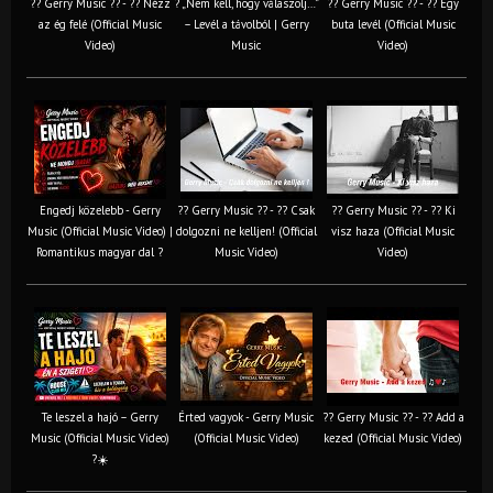
?? Gerry Music ?? - ?? Nézz
? „Nem kell, hogy válaszolj…”
?? Gerry Music ?? - ?? Egy
az ég felé (Official Music
– Levél a távolból | Gerry
buta levél (Official Music
Video)
Music
Video)
Engedj közelebb - Gerry
?? Gerry Music ?? - ?? Csak
?? Gerry Music ?? - ?? Ki
Music (Official Music Video) |
dolgozni ne kelljen! (Official
visz haza (Official Music
Romantikus magyar dal ?
Music Video)
Video)
Te leszel a hajó – Gerry
Érted vagyok - Gerry Music
?? Gerry Music ?? - ?? Add a
Music (Official Music Video)
(Official Music Video)
kezed (Official Music Video)
?☀️