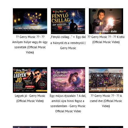
?? Gerry Music ?? - ??
„Fénylő csillag…” ⭐ Egy dal
?? Gerry Music ?? - ?? Kisfiú
Amilyen hülye vagy, én úgy
(Official Music Video)
a hiányról és a reményről |
szeretlek (Official Music
Gerry Music
Video)
Legyek jó - Gerry Music
Egy május éjszakán ? A dal,
?? Gerry Music ?? - ?? A
(Official Music Video)
amitől újra hinni fogsz a
csend éve (Official Music
szerelemben - Gerry Music
Video)
Official Music Video