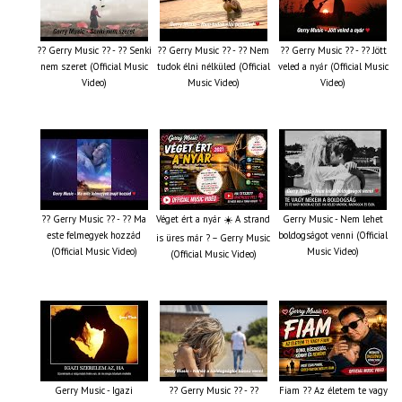
?? Gerry Music ?? - ?? Senki
?? Gerry Music ?? - ?? Nem
?? Gerry Music ?? - ?? Jött
nem szeret (Official Music
tudok élni nélküled (Official
veled a nyár (Official Music
Video)
Music Video)
Video)
?? Gerry Music ?? - ?? Ma
Véget ért a nyár ☀️ A strand
Gerry Music - Nem lehet
este felmegyek hozzád
boldogságot venni (Official
is üres már ? – Gerry Music
(Official Music Video)
Music Video)
(Official Music Video)
Gerry Music - Igazi
?? Gerry Music ?? - ??
Fiam ?‍? Az életem te vagy