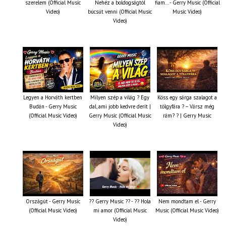
szerelem (Official Music
Nehéz a boldogságtól
fiam... - Gerry Music (Official
Video)
búcsút venni (Official Music
Music Video)
Video)
Legyen a Horváth kertben
Milyen szép a világ ? Egy
Köss egy sárga szalagot a
Budán - Gerry Music
dal, ami jobb kedvre derít |
tölgyfára ?️ – Vársz még
(Official Music Video)
Gerry Music (Official Music
rám? ? | Gerry Music
Video)
Országút - Gerry Music
?? Gerry Music ?? - ?? Hola
Nem mondtam el - Gerry
(Official Music Video)
mi amor (Official Music
Music (Official Music Video)
Video)