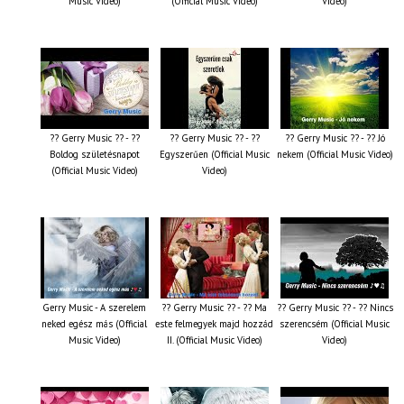
Music Video)
(Official Music Video)
Video)
?? Gerry Music ?? - ??
?? Gerry Music ?? - ??
?? Gerry Music ?? - ?? Jó
Boldog születésnapot
Egyszerűen (Official Music
nekem (Official Music Video)
(Official Music Video)
Video)
Gerry Music - A szerelem
?? Gerry Music ?? - ?? Ma
?? Gerry Music ?? - ?? Nincs
neked egész más (Official
este felmegyek majd hozzád
szerencsém (Official Music
Music Video)
II. (Official Music Video)
Video)