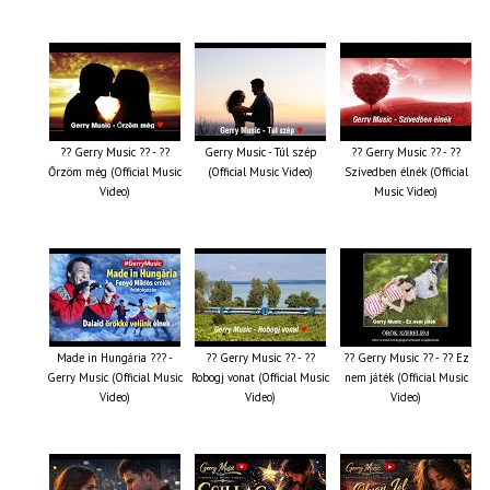
?? Gerry Music ?? - ??
Gerry Music - Túl szép
?? Gerry Music ?? - ??
Őrzöm még (Official Music
(Official Music Video)
Szívedben élnék (Official
Video)
Music Video)
Made in Hungária ??? -
?? Gerry Music ?? - ??
?? Gerry Music ?? - ?? Ez
Gerry Music (Official Music
Robogj vonat (Official Music
nem játék (Official Music
Video)
Video)
Video)