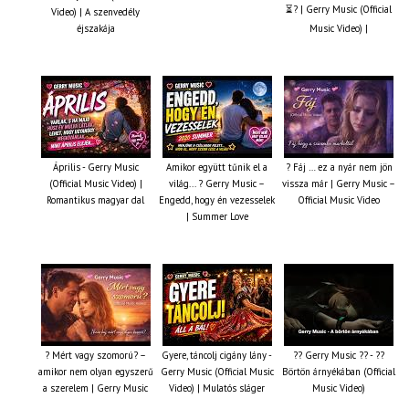
⏳? | Gerry Music (Official
Video) | A szenvedély
éjszakája
Music Video) |
Április - Gerry Music
Amikor együtt tűnik el a
? Fáj … ez a nyár nem jön
(Official Music Video) |
világ... ? Gerry Music –
vissza már | Gerry Music –
Romantikus magyar dal
Engedd, hogy én vezesselek
Official Music Video
| Summer Love
? Mért vagy szomorú? –
Gyere, táncolj cigány lány -
?? Gerry Music ?? - ??
amikor nem olyan egyszerű
Gerry Music (Official Music
Börtön árnyékában (Official
a szerelem | Gerry Music
Video) | Mulatós sláger
Music Video)