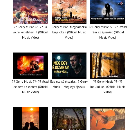
?? Gerry Music ?? - ?? Ha
Gerry Music - Meghalnék a
?? Gerry Music ?? - ?? Szánd
volna két életem II (Official
karjaidban (Official Music
rám az éjszakát (Official
Music Video)
Video)
Music Video)
?? Gerry Music ?? - ?? Veled
Egy utolsó éjszaka… ? Gerry
?? Gerry Music ?? - ??
leélném az életem (Official
Music – Még egy éjszaka
Indulni kell (Official Music
Music Video)
Video)