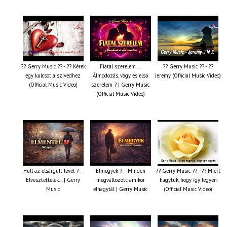
?? Gerry Music ?? - ?? Kérek
Fiatal szerelem ...
?? Gerry Music ?? - ??
egy kulcsot a szívedhez
Álmodozás, vágy és első
Jeremy (Official Music Video)
(Official Music Video)
szerelem ? | Gerry Music
(Official Music Video)
Hull az elsárgult levél ? –
Elmegyek ? – Minden
?? Gerry Music ?? - ?? Miért
Elvesztettelek… | Gerry
megváltozott, amikor
hagytuk, hogy így legyen
Music
elhagytál | Gerry Music
(Official Music Video)