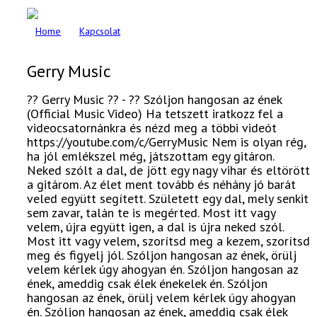
Home
Kapcsolat
Gerry Music
?? Gerry Music ?? - ?? Szóljon hangosan az ének
(Official Music Video) Ha tetszett iratkozz fel a
videocsatornánkra és nézd meg a többi videót
https://youtube.com/c/GerryMusic Nem is olyan rég,
ha jól emlékszel még, játszottam egy gitáron.
Neked szólt a dal, de jött egy nagy vihar és eltörött
a gitárom. Az élet ment tovább és néhány jó barát
veled együtt segített. Született egy dal, mely senkit
sem zavar, talán te is megérted. Most itt vagy
velem, újra együtt igen, a dal is újra neked szól.
Most itt vagy velem, szorítsd meg a kezem, szorítsd
meg és figyelj jól. Szóljon hangosan az ének, örülj
velem kérlek úgy ahogyan én. Szóljon hangosan az
ének, ameddig csak élek énekelek én. Szóljon
hangosan az ének, örülj velem kérlek úgy ahogyan
én. Szóljon hangosan az ének, ameddig csak élek