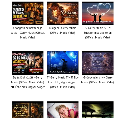
Csöngess be hozzám, jó
Drágám - Gerry Music
?? Gerry Music ?? - ??
barát – Gerry Music (Official
(Official Music Video)
Egyszer megjavulok én
Music Video)
(Official Music Video)
Ég és föld között - Gerry
?? Gerry Music ?? - ?? Egy
Gyöngyhajú lány - Gerry
Music (Official Music Video)
kis boldogságra vágyom
Music (Official Music Video)
?❤️ Érzelmes Magyar Sláger
(Official Music Video)