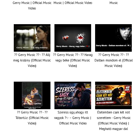
Gerry Music | Official Music
Music | Official Music Video
Music
Video
?? Gerry Music ?? - ?? Állj
?? Gerry Music ?? - ?? Harag
?? Gerry Music ?? - ??
meg kislány (Official Music
vagy béke (Official Music
Dalban mondom el (Official
Video)
Video)
Music Video)
?? Gerry Music ?? - ??
Szeress úgy, ahogy itt
Életemben csak két nőt
Tábortűz (Official Music
vagyok ?✨ – Gerry Music |
szerettem - Gerry Music
Video)
Official Music Video
(Official Music Video) |
Megható magyar dal