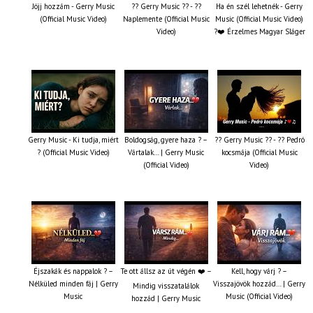
Jöjj hozzám - Gerry Music
?? Gerry Music ?? - ??
Ha én szél lehetnék - Gerry
(Official Music Video)
Naplemente (Official Music
Music (Official Music Video)
Video)
?️❤️ Érzelmes Magyar Sláger
Gerry Music - Ki tudja, miért
Boldogság, gyere haza ? –
?? Gerry Music ?? - ?? Pedró
? (Official Music Video)
Vártalak… | Gerry Music
kocsmája (Official Music
(Official Video)
Video)
Éjszakák és nappalok ? –
Te ott állsz az út végén ❤️ –
Kell, hogy várj ? –
Nélküled minden fáj | Gerry
Visszajövök hozzád… | Gerry
Mindig visszatalálok
Music
Music (Official Video)
hozzád | Gerry Music