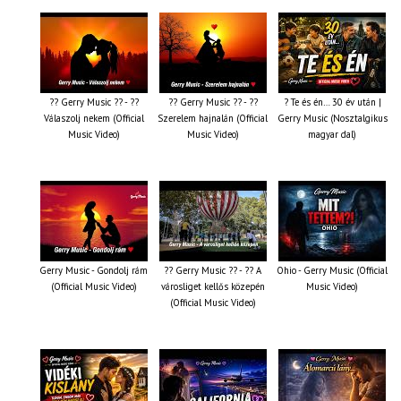
?? Gerry Music ?? - ??
?? Gerry Music ?? - ??
? Te és én… 30 év után |
Válaszolj nekem (Official
Szerelem hajnalán (Official
Gerry Music (Nosztalgikus
Music Video)
Music Video)
magyar dal)
Gerry Music - Gondolj rám
?? Gerry Music ?? - ?? A
Ohio - Gerry Music (Official
(Official Music Video)
városliget kellős közepén
Music Video)
(Official Music Video)