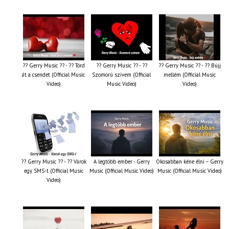
?? Gerry Music ?? - ?? Törd
?? Gerry Music ?? - ??
?? Gerry Music ?? - ?? Bújj
át a csendet (Official Music
Szomorú szívem (Official
mellém (Official Music
Video)
Music Video)
Video)
?? Gerry Music ?? - ?? Várok
A legtöbb ember - Gerry
Okosabban kéne élni – Gerry
egy SMS-t (Official Music
Music (Official Music Video)
Music (Official Music Video)
Video)