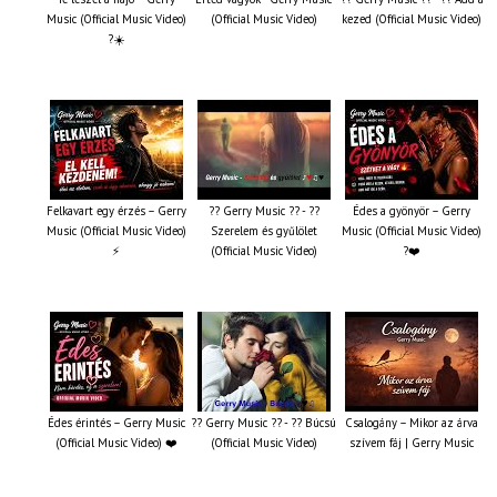
Music (Official Music Video)
(Official Music Video)
kezed (Official Music Video)
?☀️
Felkavart egy érzés – Gerry
?? Gerry Music ?? - ??
Édes a gyönyör – Gerry
Music (Official Music Video)
Szerelem és gyűlölet
Music (Official Music Video)
⚡
(Official Music Video)
?❤️
Édes érintés – Gerry Music
?? Gerry Music ?? - ?? Búcsú
Csalogány – Mikor az árva
(Official Music Video) ❤️
(Official Music Video)
szívem fáj | Gerry Music