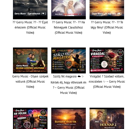
?? Gerry Music ?? - ?? Éjjel
?? Gerry Music ?? - ?? Ha
?? Gerry Music ?? - ?? Te
érkezem (Official Music
felmegyek Claudiához
légy fény! (Official Music
Video)
(Official Music Video)
Video)
Gerry Music - Olyan szépek
Szállj fel magasra ☁️ ✨
Virágdal ? Szabad voltam,
voltunk (Official Music
nincstelen ✨ – Gerry Music
Kérlek élj, hogy élhessek én
Video)
(Official Music Video)
? – Gerry Music (Official
Music Video)