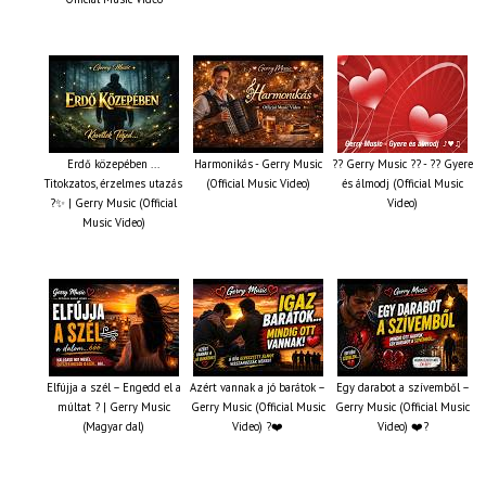
Erdő közepében ...
Harmonikás - Gerry Music
?? Gerry Music ?? - ?? Gyere
Titokzatos, érzelmes utazás
(Official Music Video)
és álmodj (Official Music
?✨ | Gerry Music (Official
Video)
Music Video)
Elfújja a szél – Engedd el a
Azért vannak a jó barátok –
Egy darabot a szívemből –
múltat ? | Gerry Music
Gerry Music (Official Music
Gerry Music (Official Music
(Magyar dal)
Video) ?❤️
Video) ❤️?