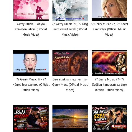
Gerry Music - Lányok
?? Gerry Music ?? - ?? Még
?? Gerry Music ?? - ?? Kacér
szívében lakom (Official
nem veszíthetek (Official
a mosolya (Official Music
Music Video)
Music Video)
Video)
?? Gerry Music ?? - ??
Szeretlek is, meg nem is -
?? Gerry Music ?? - ??
Húnyd le a szemed (Official
Gerry Musc (Official Music
Szóljon hangosan az ének
Music Video)
Video)
(Official Music Video)