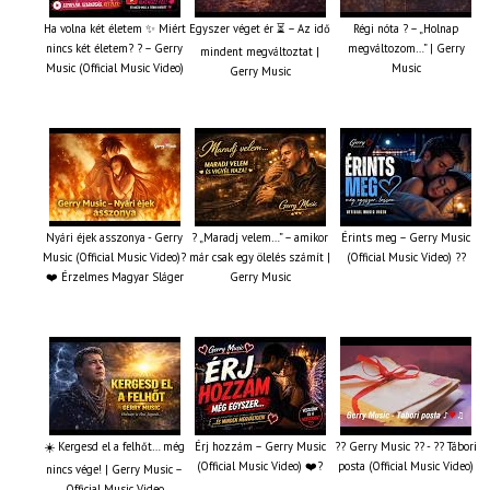
Ha volna két életem ✨ Miért
Egyszer véget ér ⏳ – Az idő
Régi nóta ? – „Holnap
nincs két életem? ? – Gerry
megváltozom…” | Gerry
mindent megváltoztat |
Music (Official Music Video)
Music
Gerry Music
Nyári éjek asszonya - Gerry
? „Maradj velem…” – amikor
Érints meg – Gerry Music
Music (Official Music Video)?
már csak egy ölelés számít |
(Official Music Video) ??
❤️ Érzelmes Magyar Sláger
Gerry Music
☀️ Kergesd el a felhőt… még
Érj hozzám – Gerry Music
?? Gerry Music ?? - ?? Tábori
(Official Music Video) ❤️?
posta (Official Music Video)
nincs vége! | Gerry Music –
Official Music Video