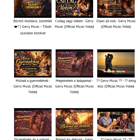
Bármit mondasz, szeretlek
Csillag vagy nekem - Gerry
Olyan jól esik - Gerry Music
❤️‍? | Gerry Music – Tiltott
Music (Official Music Video)
(Official Music Video)
szerelem történet
Múlnak a gyermekévek -
Megemelem a kalapomat -
?? Gerry Music ?? - ?? Amíg
Gerry Music (Official Music
Gerry Music (Official Music
élsz (Official Music Video)
Video)
Video)
Elcserélném én a világot -
Bolond kis életünk - Gerry
?? Gerry Music ?? - ??