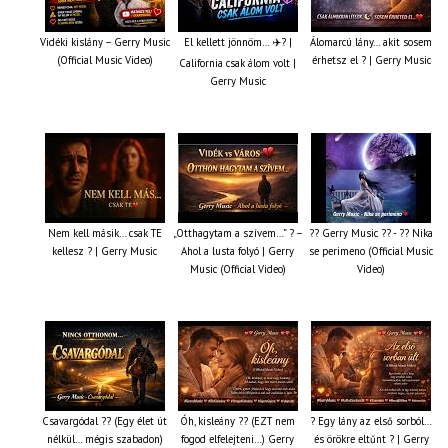
Vidéki kislány – Gerry Music
El kellett jönnöm… ✈️? |
Álomarcú lány… akit sosem
(Official Music Video)
érhetsz el ? | Gerry Music
California csak álom volt |
Gerry Music
Nem kell másik… csak TE
„Otthagytam a szívem…” ? –
?? Gerry Music ?? - ?? Nika
kellesz ? | Gerry Music
Ahol a lusta folyó | Gerry
se perimeno (Official Music
Music (Official Video)
Video)
Csavargódal ?? (Egy élet út
Óh, kisleány ?? (EZT nem
? Egy lány az első sorból…
nélkül… mégis szabadon)
fogod elfelejteni…) Gerry
és örökre eltűnt ? | Gerry