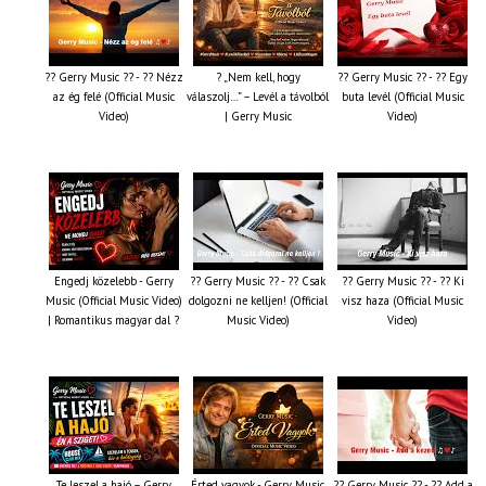
?? Gerry Music ?? - ?? Nézz
? „Nem kell, hogy
?? Gerry Music ?? - ?? Egy
az ég felé (Official Music
válaszolj…” – Levél a távolból
buta levél (Official Music
Video)
| Gerry Music
Video)
Engedj közelebb - Gerry
?? Gerry Music ?? - ?? Csak
?? Gerry Music ?? - ?? Ki
Music (Official Music Video)
dolgozni ne kelljen! (Official
visz haza (Official Music
| Romantikus magyar dal ?
Music Video)
Video)
Te leszel a hajó – Gerry
Érted vagyok - Gerry Music
?? Gerry Music ?? - ?? Add a