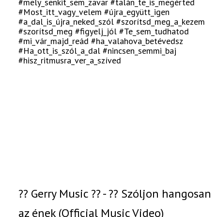
#mely_senkit_sem_zavar #talán_te_is_megérted
#Most_itt_vagy_velem #újra_együtt_igen
#a_dal_is_újra_neked_szól #szorítsd_meg_a_kezem
#szorítsd_meg #figyelj_jól #Te_sem_tudhatod
#mi_vár_majd_reád #ha_valahova_betévedsz
#Ha_ott_is_szól_a_dal #nincsen_semmi_baj
#hisz_ritmusra_ver_a_szíved
?? Gerry Music ?? - ?? Szóljon hangosan
az ének (Official Music Video)