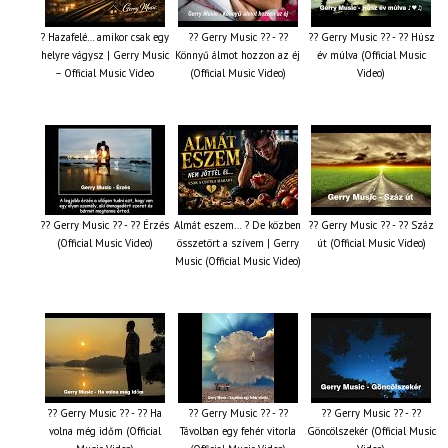
? Hazafelé… amikor csak egy
?? Gerry Music ?? - ??
?? Gerry Music ?? - ?? Húsz
helyre vágysz | Gerry Music
Könnyű álmot hozzon az éj
év múlva (Official Music
– Official Music Video
(Official Music Video)
Video)
?? Gerry Music ?? - ?? Érzés
Almát eszem… ? De közben
?? Gerry Music ?? - ?? Száz
(Official Music Video)
összetört a szívem | Gerry
út (Official Music Video)
Music (Official Music Video)
?? Gerry Music ?? - ?? Ha
?? Gerry Music ?? - ??
?? Gerry Music ?? - ??
volna még időm (Official
Távolban egy fehér vitorla
Göncölszekér (Official Music