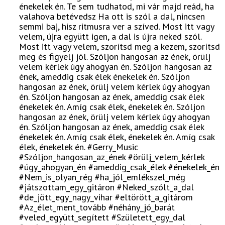
énekelek én. Te sem tudhatod, mi vár majd reád, ha
valahova betévedsz Ha ott is szól a dal, nincsen
semmi baj, hisz ritmusra ver a szíved. Most itt vagy
velem, újra együtt igen, a dal is újra neked szól.
Most itt vagy velem, szorítsd meg a kezem, szorítsd
meg és figyelj jól. Szóljon hangosan az ének, örülj
velem kérlek úgy ahogyan én. Szóljon hangosan az
ének, ameddig csak élek énekelek én. Szóljon
hangosan az ének, örülj velem kérlek úgy ahogyan
én. Szóljon hangosan az ének, ameddig csak élek
énekelek én. Amíg csak élek, énekelek én. Szóljon
hangosan az ének, örülj velem kérlek úgy ahogyan
én. Szóljon hangosan az ének, ameddig csak élek
énekelek én. Amíg csak élek, énekelek én. Amíg csak
élek, énekelek én. #Gerry_Music
#Szóljon_hangosan_az_ének #örülj_velem_kérlek
#úgy_ahogyan_én #ameddig_csak_élek #énekelek_én
#Nem_is_olyan_rég #ha_jól_emlékszel_még
#játszottam_egy_gitáron #Neked_szólt_a_dal
#de_jött_egy_nagy_vihar #eltörött_a_gitárom
#Az_élet_ment_tovább #néhány_jó_barát
#veled_együtt_segített #Született_egy_dal