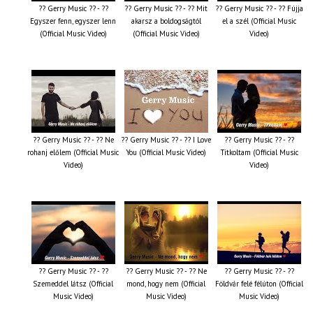
?? Gerry Music ?? - ??
?? Gerry Music ?? - ?? Mit
?? Gerry Music ?? - ?? Fújja
Egyszer fenn, egyszer lenn
akarsz a boldogságtól
el a szél (Official Music
(Official Music Video)
(Official Music Video)
Video)
?? Gerry Music ?? - ?? Ne
?? Gerry Music ?? - ?? I Love
?? Gerry Music ?? - ??
rohanj előlem (Official Music
You (Official Music Video)
Titkoltam (Official Music
Video)
Video)
?? Gerry Music ?? - ??
?? Gerry Music ?? - ?? Ne
?? Gerry Music ?? - ??
Szemeddel látsz (Official
mond, hogy nem (Official
Földvár felé félúton (Official
Music Video)
Music Video)
Music Video)