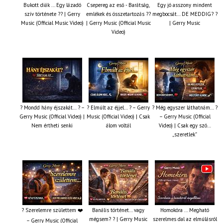
Bukott diák ... Egy lázadó
Csepereg az eső - Barátság,
Egy jó asszony mindent
szív története ?? | Gerry
emlékek és összetartozás ?️?
megbocsát… DE MEDDIG? ?
Music (Official Music Video)
| Gerry Music (Official Music
| Gerry Music
Video)
? Mondd hány éjszakát… ? –
? Elmúlt az éjjel… ? – Gerry
? Még egyszer láthatnám… ?
Gerry Music (Official Video) |
Music (Official Video) | Csak
– Gerry Music (Official
Nem értheti senki
álom voltál
Video) | Csak egy szó…
„szeretlek”
? Szerelemre születtem ❤️
Banális történet… vagy
Homokóra ... Megható
mégsem? ? | Gerry Music
szerelmes dal az elmúlásról
– Gerry Music (Official