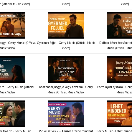
 (Official Music Video)
Video)
Video)
agy - Gerry Music (Official
Gyermek fejjel - Gerry Music (Official Music
Dalban kérek bocsánatot
usic Video)
Video)
Music (Official Mus
ire - Gerry Music (Official
Köszönöm, hogy jó vagy hozzám - Gerry
Forró nyári éjszaka - Gerr
usic Video)
Music (Official Music Video)
Music Vide
nj tovább - Gerry Music
Picike szívek ? – Amikor a zene mindent
Gerry Music - Lehet mind