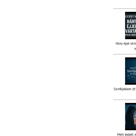
Hány éjjel várt
M
Szívfájdalom (It
Mért kellett 