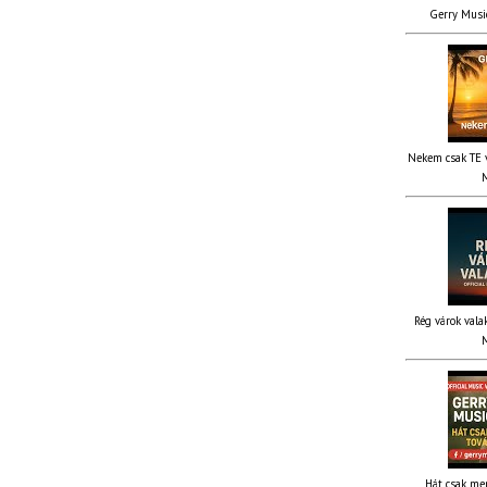
Gerry Music
Nekem csak TE v
M
Rég várok valak
M
Hát csak me