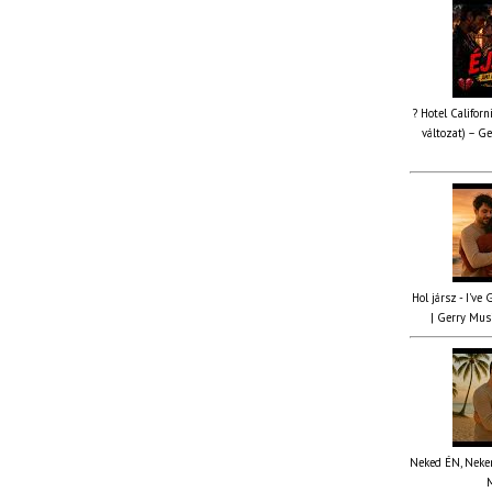
? Hotel Californ
változat) – Ge
Hol jársz - I've
| Gerry Musi
Neked ÉN, Nekem
M