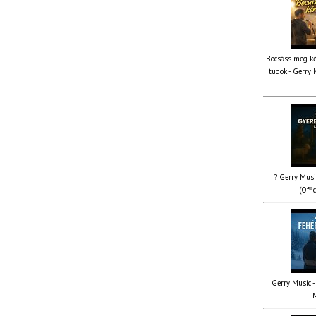
Bocsáss meg ké
tudok - Gerry 
? Gerry Musi
(Offi
Gerry Music - 
M