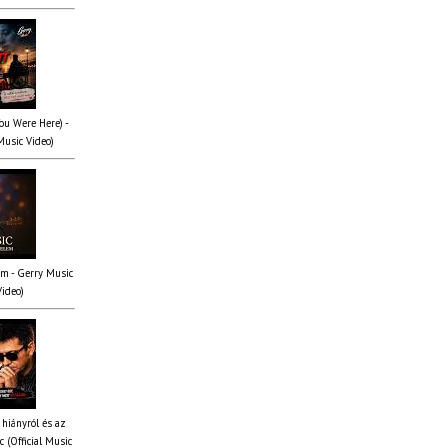
You Were Here) -
Music Video)
em - Gerry Music
Video)
 hiányról és az
 (Official Music