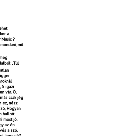
ehet
kor a
 Music ?
lmondani, mit
a
 meg
alból: „Túl
atlan
rigger
ároknál
 S igazi
en vár. Ó,
 más csak jég
m ez, nézz
szó, Hogyan
m hullott
i most jó,
agy az én
vés a szó,
l, hogy jó?