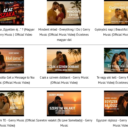
ia „Egyetlen éj…” ? (Magyar
Mindent érted - Everything I Do | Gerry
Gyönyörű nap | Beautiful
rry Music | Official Video
Music (Official Music Video) Érzelmes
Music (Official Mus
magyar dal
 Gotta Get a Message to You
Csak a szívem dobbant - Gerry Music
Te vagy aki kell - Gerry 
c (Official Music Video)
(Official Music Video)
Music Video) Érzelmes,
 TE - Gerry Music (Official
Szeretni valakit (To Love Somebody) - Gerry
Egyszer rájössz - Gerry 
usic Video)
Music
Music Vide