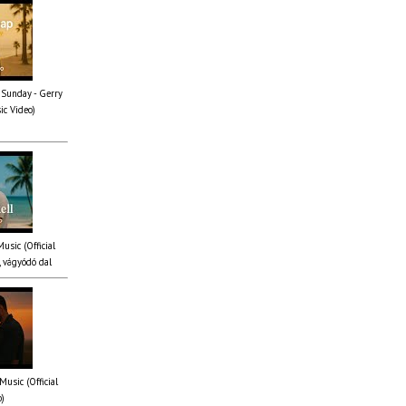
 Sunday - Gerry
ic Video)
Music (Official
 vágyódó dal
Music (Official
o)