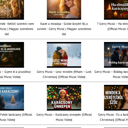
rlek - Kettőt szeretni nem
Kacér a mosolya - Szőke lányért fáj a
? Gerry Music – Ha elmú
Music | Magyar szerelmes
szívem - Gerry Music | Magyar szerelmes
(Official Music 
dal
dal
c – Gyere el a jászolhoz
Gerry Music – Lesz minden (Wham – Last
Gerry Music – Boldog kará
cial Music Video)
Christmas) (Official Music Video)
Music Vide
Fehér karácsony (Official
Gerry Music – Karácsony ünnepén (Official
Gerry Music - Ez a kará
usic Video)
Music Video)
Christmas) (Official 