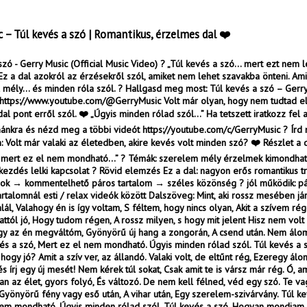
c – Túl kevés a szó | Romantikus, érzelmes dal ❤️
szó - Gerry Music (Official Music Video) ? „Túl kevés a szó… mert ezt nem l
Ez a dal azokról az érzésekről szól, amiket nem lehet szavakba önteni. Ami
 mély… és minden róla szól. ? Hallgasd meg most: Túl kevés a szó – Gerry
: https://www.youtube.com/@GerryMusic Volt már olyan, hogy nem tudtad e
dal pont erről szól. ❤️ „Úgyis minden rólad szól…” Ha tetszett iratkozz fel 
ánkra és nézd meg a többi videót https://youtube.com/c/GerryMusic ? Írd
Volt már valaki az életedben, akire kevés volt minden szó? ❤️ Részlet a d
, mert ez el nem mondható…” ? Témák: szerelem mély érzelmek kimondhat
kezdés lelki kapcsolat ? Rövid elemzés Ez a dal: nagyon erős romantikus t
rok → kommentelhető páros tartalom → széles közönség ? jól működik: p
rtalomnál esti / relax videók között Dalszöveg: Mint, aki rossz mesében jár,
lál, Valahogy én is így voltam, S féltem, hogy nincs olyan, Akit a szívem rég
 attól jó, Hogy tudom régen, A rossz milyen, s hogy mit jelent Hisz nem volt
gy az én megváltóm, Gyönyörű új hang a zongorán, A csend után. Nem álo
és a szó, Mert ez el nem mondható. Úgyis minden rólad szól. Túl kevés a 
ogy jó? Amit a szív ver, az állandó. Valaki volt, de eltűnt rég, Ezeregy álo
s írj egy új mesét! Nem kérek túl sokat, Csak amit te is vársz már rég. Ó, am
han az élet, gyors folyó, És változó. De nem kell félned, véd egy szó. Te v
yönyörű fény vagy eső után, A vihar után, Egy szerelem-szivárvány. Túl ke
em mondható. Úgyis minden rólad szól. Túl kevés a szó, Hogyan mondjam e