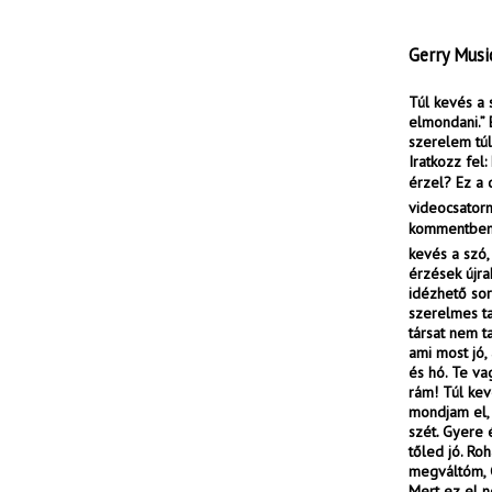
Gerry Musi
Túl kevés a 
elmondani.” 
szerelem túl
Iratkozz fel
érzel? Ez a 
videocsatorn
kommentben: 
kevés a szó
érzések újra
idézhető so
szerelmes ta
társat nem ta
ami most jó,
és hó. Te va
rám! Túl kev
mondjam el, h
szét. Gyere é
tőled jó. Ro
megváltóm, G
Mert ez el n