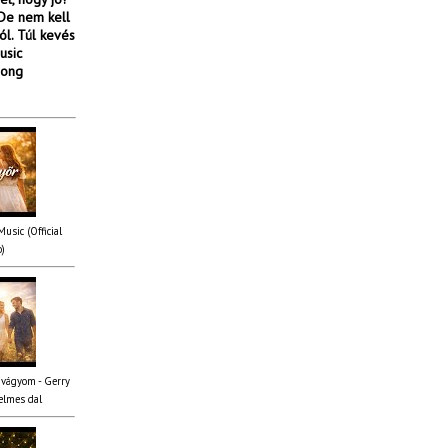
. De nem kell
ól. Túl kevés
usic
song
usic (Official
o)
 vágyom - Gerry
elmes dal