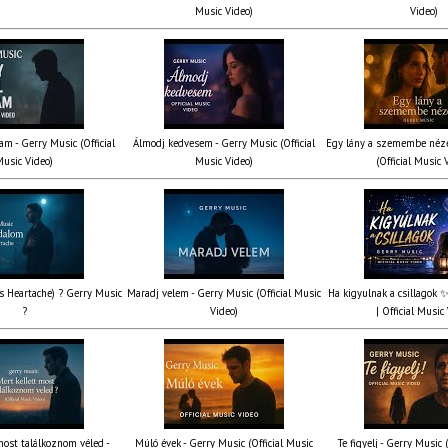
Music Video)
Video)
am - Gerry Music (Official
Álmodj kedvesem - Gerry Music (Official
Egy lány a szemembe néze
usic Video)
Music Video)
(Official Music 
’s Heartache) ? Gerry Music
Maradj velem - Gerry Music (Official Music
Ha kigyulnak a csillagok 
?
Video)
| Official Music
most találkoznom véled -
Múló évek - Gerry Music (Official Music
Te figyelj - Gerry Music 