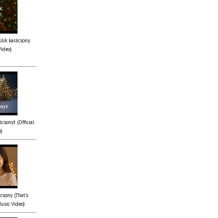
lik karácsony
Video)
csonyt (Official
o)
csony (That's
Music Video)