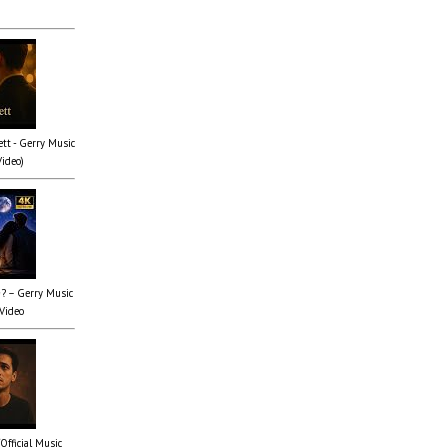
tt - Gerry Music
Video)
✨? – Gerry Music
 Video
(Official Music