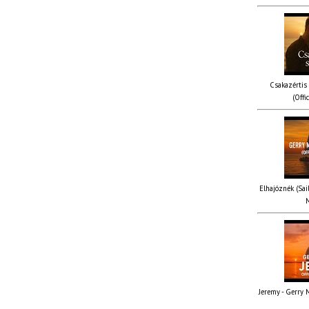
Csakazértis
(Offi
Elhajóznék (Sail
M
Jeremy - Gerry M