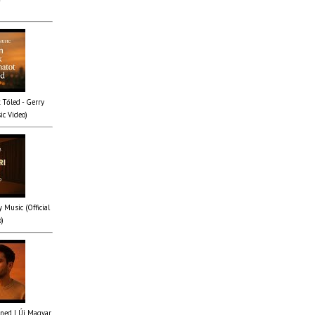
 Tőled - Gerry
ic Video)
y Music (Official
o)
ened | Új Magyar