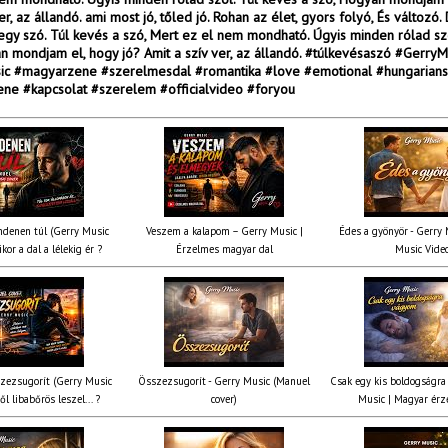
er, az állandó. ami most jó, tőled jó. Rohan az élet, gyors folyó, És változó
egy szó. Túl kevés a szó, Mert ez el nem mondható. Úgyis minden rólad sz
n mondjam el, hogy jó? Amit a szív ver, az állandó. #túlkevésaszó #GerryM
c #magyarzene #szerelmesdal #romantika #love #emotional #hungarian
ne #kapcsolat #szerelem #officialvideo #foryou
denen túl (Gerry Music
Veszem a kalapom – Gerry Music |
Édes a gyönyör - Gerry M
kor a dal a lélekig ér ?
Érzelmes magyar dal
Music Vide
zezsugorít (Gerry Music
Összezsugorít - Gerry Music (Manuel
Csak egy kis boldogságra
ől libabőrös leszel... ?
cover)
Music | Magyar érz