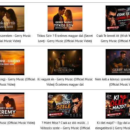
 szerelem - Gerry Music
Titkos Szív ? Érzelmes magyar dal (Secret
Csak Te lennél itt (Wish 
cial Music Video)
Love) - Gerry Music (Official Music Video)
Gerry Music (Official 
ing) - Gerry Music (Official
Ki vagyok én - Gerry Music (Official Music
Nem kell a könnyű szerel
usic Video)
Video) Érzelmes magyar dal
(Official Music 
usic (Official Music Video)
? Miért félsz? Csak az idő múlik… |
Ki ölel majd? – Egy dal a
Változás szele – Gerry Music (Official
elengedésről | Gerry Music