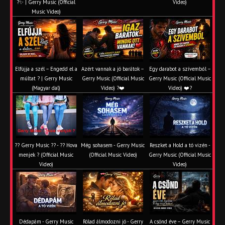
?✨ | Gerry Music (Official
Video)
Music Video)
Elfújja a szél – Engedd el a
Azért vannak a jó barátok –
Egy darabot a szívemből –
múltat ? | Gerry Music
Gerry Music (Official Music
Gerry Music (Official Music
(Magyar dal)
Video) ?❤️
Video) ❤️?
?? Gerry Music ?? - ?? Hova
Még sohasem - Gerry Music
Reszket a Hold a tó vizén -
menjek ? (Official Music
(Official Music Video)
Gerry Music (Official Music
Video)
Video)
Dédapám - Gerry Music
Rólad álmodozni jó - Gerry
A csönd éve – Gerry Music