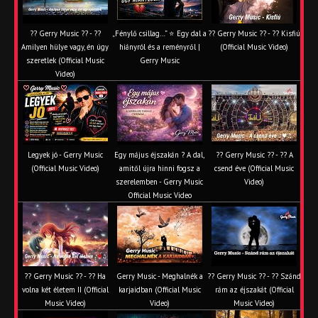
?? Gerry Music ?? - ??
„Fénylő csillag…” ⭐ Egy dal a
?? Gerry Music ?? - ?? Kisfiú
Amilyen hülye vagy, én úgy
hiányról és a reményről |
(Official Music Video)
szeretlek (Official Music
Gerry Music
Video)
Legyek jó - Gerry Music
Egy május éjszakán ? A dal,
?? Gerry Music ?? - ?? A
(Official Music Video)
amitől újra hinni fogsz a
csend éve (Official Music
szerelemben - Gerry Music
Video)
Official Music Video
?? Gerry Music ?? - ?? Ha
Gerry Music - Meghalnék a
?? Gerry Music ?? - ?? Szánd
volna két életem II (Official
karjaidban (Official Music
rám az éjszakát (Official
Music Video)
Video)
Music Video)