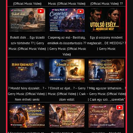
(Official Music Video)
Music (Official Music Video)
(Official Music Video) ??
Bukott diák ... Egy lázadó
Csepereg az eső - Barátság,
Egy jó asszony mindent
szív története ?? | Gerry
emlékek és összetartozás ?️?
megbocsát… DE MEDDIG? ?
Music (Official Music Video)
| Gerry Music (Official Music
| Gerry Music
Video)
? Mondd hány éjszakát… ? –
? Elmúlt az éjjel… ? – Gerry
? Még egyszer láthatnám… ?
Gerry Music (Official Video) |
Music (Official Video) | Csak
– Gerry Music (Official Video)
Nem értheti senki
álom voltál
| Csak egy szó… „szeretlek”