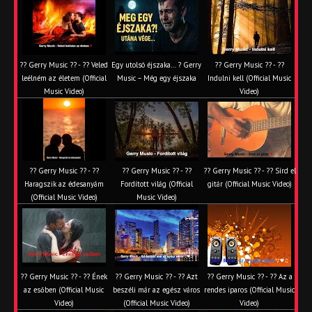
?? Gerry Music ?? - ?? Veled
Egy utolsó éjszaka… ? Gerry
?? Gerry Music ?? - ??
leélném az életem (Official
Music – Még egy éjszaka
Indulni kell (Official Music
Music Video)
Video)
?? Gerry Music ?? - ??
?? Gerry Music ?? - ??
?? Gerry Music ?? - ?? Sírd el
Haragszik az édesanyám
Fordított világ (Official
gitár (Official Music Video)
(Official Music Video)
Music Video)
?? Gerry Music ?? - ?? Ének
?? Gerry Music ?? - ?? Azt
?? Gerry Music ?? - ?? Az a
az esőben (Official Music
beszéli már az egész város
rendes iparos (Official Music
Video)
(Official Music Video)
Video)