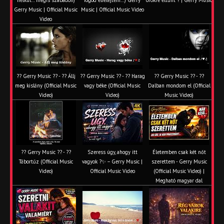
Gerry Music | Official Music
Music | Official Music Video
Video
?? Gerry Music ?? - ?? Állj
?? Gerry Music ?? - ?? Harag
?? Gerry Music ?? - ??
meg kislány (Official Music
vagy béke (Official Music
Dalban mondom el (Official
Video)
Video)
Music Video)
?? Gerry Music ?? - ??
Szeress úgy, ahogy itt
Életemben csak két nőt
Tábortűz (Official Music
vagyok ?✨ – Gerry Music |
szerettem - Gerry Music
Video)
Official Music Video
(Official Music Video) |
Megható magyar dal