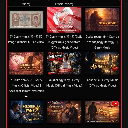
Video)
Official Video)
?? Gerry Music ?? - ?? 50
?? Gerry Music ?? - ?? Találd
Ócska reggel ☕ – Csak az
Pengő (Official Music Video)
ki gyorsan a gondolatom
számít, hogy itt vagy… |
(Official Music Video)
Gerry Music
? Picike szívek ? – Gerry
Valahol egy lány - Gerry
Annabella - Gerry Music
Music (Official Video) |
Music (Official Music Video)
(Official Music Video)
„Százszor leírom: szeretlek”
❤️