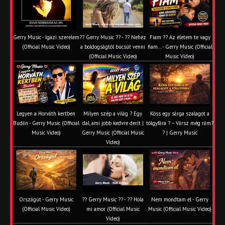
Gerry Music - Igazi szerelem
?? Gerry Music ?? - ?? Nehéz
Fiam ?‍? Az életem te vagy
(Official Music Video)
a boldogságtól búcsút venni
fiam... - Gerry Music (Official
(Official Music Video)
Music Video)
Legyen a Horváth kertben
Milyen szép a világ ? Egy
Köss egy sárga szalagot a
Budán - Gerry Music (Official
dal, ami jobb kedvre derít |
tölgyfára ?️ – Vársz még rám?
Music Video)
Gerry Music (Official Music
? | Gerry Music
Video)
Országút - Gerry Music
?? Gerry Music ?? - ?? Hola
Nem mondtam el - Gerry
(Official Music Video)
mi amor (Official Music
Music (Official Music Video)
Video)