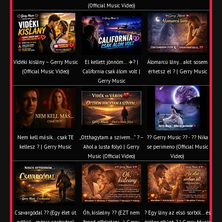
(Official Music Video)
Vidéki kislány – Gerry Music
El kellett jönnöm… ✈️? |
Álomarcú lány… akit sosem
(Official Music Video)
California csak álom volt |
érhetsz el ? | Gerry Music
Gerry Music
Nem kell másik… csak TE
„Otthagytam a szívem…” ? –
?? Gerry Music ?? - ?? Nika
kellesz ? | Gerry Music
Ahol a lusta folyó | Gerry
se perimeno (Official Music
Music (Official Video)
Video)
Csavargódal ?? (Egy élet út
Óh, kisleány ?? (EZT nem
? Egy lány az első sorból… és
nélkül… mégis szabadon)
fogod elfelejteni…) Gerry
örökre eltűnt ? | Gerry Music