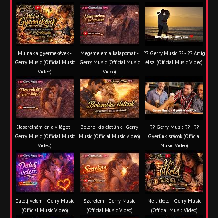
Múlnak a gyermekévek -
Megemelem a kalapomat -
?? Gerry Music ?? - ?? Amíg
Gerry Music (Official Music
Gerry Music (Official Music
élsz (Official Music Video)
Video)
Video)
Elcserélném én a világot -
Bolond kis életünk - Gerry
?? Gerry Music ?? - ??
Gerry Music (Official Music
Music (Official Music Video)
Gyerünk srácok (Official
Video)
Music Video)
Dalolj velem - Gerry Music
Szerelem - Gerry Music
Ne titkold - Gerry Music
(Official Music Video)
(Official Music Video)
(Official Music Video)