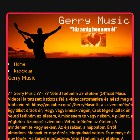
Home
Kapcsolat
Gerry Music
?? Gerry Music ?? - ?? Veled leélném az életem (Official Music
Video) Ha tetszett iratkozz fel a videocsatornánkra és nézd meg a
többi videót https://youtube.com/c/GerryMusic Itt a szívem mélyén
Egy titkot őrzök én, Hogy vágyaimnak végén, Csak téged látlak én.
Veled leélném az életem, A mindenem te vagy nekem, A pillanat, a
végtelen, Szomorú szívemen. Veled leélném az életem, A
mindenem te vagy nekem, Az éjszakám, a nappalom, Erről
álmodom. Mennyit ér egy érzés, Megtudnád velem. És mennyit ér
egy lépés, Ha kéred megteszem. Veled leélném az életem, A