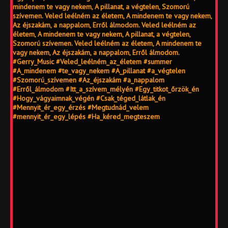
mindenem te vagy nekem, A pillanat, a végtelen, Szomorú
szívemen. Veled leélném az életem, A mindenem te vagy nekem,
Az éjszakám, a nappalom, Erről álmodom. Veled leélném az
életem, A mindenem te vagy nekem, A pillanat, a végtelen,
Szomorú szívemen. Veled leélném az életem, A mindenem te
vagy nekem, Az éjszakám, a nappalom, Erről álmodom.
#Gerry_Music #Veled_leélném_az_életem #summer
#A_mindenem #te_vagy_nekem #A_pillanat #a_végtelen
#Szomorú_szívemen #Az_éjszakám #a_nappalom
#Erről_álmodom #Itt_a_szívem_mélyén #Egy_titkot_őrzök_én
#Hogy_vágyaimnak_végén #Csak_téged_látlak_én
#Mennyit_ér_egy_érzés #Megtudnád_velem
#mennyit_ér_egy_lépés #Ha_kéred_megteszem