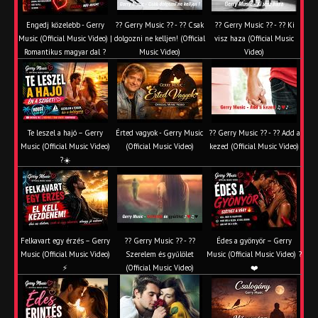
Engedj közelebb - Gerry
?? Gerry Music ?? - ?? Csak
?? Gerry Music ?? - ?? Ki
Music (Official Music Video) |
dolgozni ne kelljen! (Official
visz haza (Official Music
Romantikus magyar dal ?
Music Video)
Video)
Te leszel a hajó – Gerry
Érted vagyok - Gerry Music
?? Gerry Music ?? - ?? Add a
Music (Official Music Video)
(Official Music Video)
kezed (Official Music Video)
?☀️
Felkavart egy érzés – Gerry
?? Gerry Music ?? - ??
Édes a gyönyör – Gerry
Music (Official Music Video)
Szerelem és gyűlölet
Music (Official Music Video) ?
⚡
(Official Music Video)
❤️