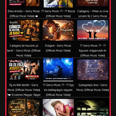
Édes érintés – Gerry Music
?? Gerry Music ?? - ?? Búcsú
Csalogány – Mikor az árva
(Official Music Video) ❤️
(Official Music Video)
szívem fáj | Gerry Music
Csöngess be hozzám, jó
Drágám - Gerry Music
?? Gerry Music ?? - ??
barát – Gerry Music (Official
(Official Music Video)
Egyszer megjavulok én
Music Video)
(Official Music Video)
Ég és föld között - Gerry
?? Gerry Music ?? - ?? Egy
Gyöngyhajú lány - Gerry
Music (Official Music Video)
kis boldogságra vágyom
Music (Official Music Video)
?❤️ Érzelmes Magyar Sláger
(Official Music Video)