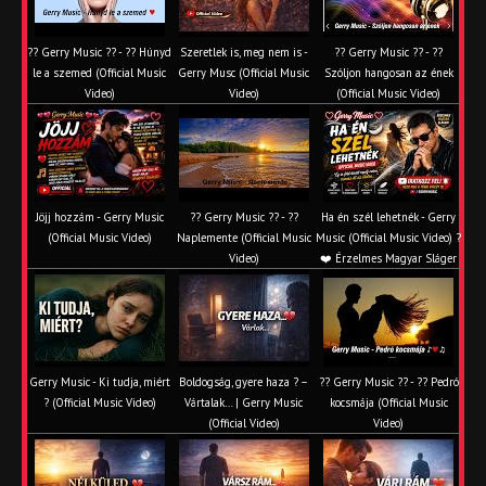
?? Gerry Music ?? - ?? Húnyd
Szeretlek is, meg nem is -
?? Gerry Music ?? - ??
le a szemed (Official Music
Gerry Musc (Official Music
Szóljon hangosan az ének
Video)
Video)
(Official Music Video)
Jöjj hozzám - Gerry Music
?? Gerry Music ?? - ??
Ha én szél lehetnék - Gerry
(Official Music Video)
Naplemente (Official Music
Music (Official Music Video) ?️
Video)
❤️ Érzelmes Magyar Sláger
Gerry Music - Ki tudja, miért
Boldogság, gyere haza ? –
?? Gerry Music ?? - ?? Pedró
? (Official Music Video)
Vártalak… | Gerry Music
kocsmája (Official Music
(Official Video)
Video)