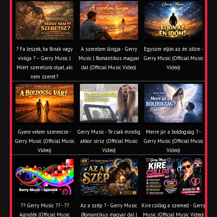
? Fa leszek, ha fának vagy
A szerelem lángja - Gerry
Egyszer eljön az én időm -
virága ? – Gerry Music |
Music | Romantikus magyar
Gerry Music (Official Music
Miért szeretünk olyat, aki
dal (Official Music Video)
Video)
nem szeret?
Gyere velem szerencse -
Gerry Music - Te csak mindig
Merre jár a boldogság ? -
Gerry Music (Official Music
akkor sírsz (Official Music
Gerry Music (Official Music
Video)
Video)
Video)
?? Gerry Music ?? - ??
Az a szép ? - Gerry Music
Kire csillog a szemed - Gerry
Ajándék (Official Music
(Romantikus magyar dal |
Music (Official Music Video)