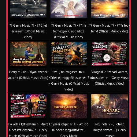
?? Gerry Music ?? - ?? Éjjel
?? Gerry Music ?? - ?? Ha
?? Gerry Music ?? - ?? Te légy
érkezem (Official Music
felmegyek Claudiához
fény! (Official Music Video)
Video)
(Official Music Video)
Gerry Music - Olyan szépek
Szállj fel magasra ☁️ ✨
Virágdal ? Szabad voltam,
voltunk (Official Music Video)
Kérlek élj, hogy élhessek én ?
nincstelen ✨ – Gerry Music
– Gerry Music (Official Music
(Official Music Video)
Video)
Ha volna két életem ✨ Miért
Egyszer véget ér ⏳ – Az idő
Régi nóta ? – „Holnap
nincs két életem? ? – Gerry
mindent megváltoztat |
megváltozom…” | Gerry
Music (Official Music Video)
Gerry Music
Music