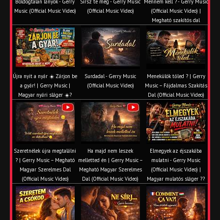
Boldogtalan lányok - Gerry
Sírsz te még - Gerry Music
Mennem kell ? - Gerry Music
Music (Official Music Video)
(Official Music Video)
(Official Music Video) |
Megható szakítós dal
Újra nyit a nyár ☀️ Zárjon be
Surdadal - Gerry Music
Menekülök tőled ? | Gerry
a gyár! | Gerry Music |
(Official Music Video)
Music – Fájdalmas Szakítás
Magyar nyári sláger ☀️?
Dal (Official Music Video)
Szeretnélek újra megtalálni
Ha majd nem leszek
Elmegyek az éjszakába
? | Gerry Music – Megható
melletted én | Gerry Music –
mulatni - Gerry Music
Magyar Szerelmes Dal
Megható Magyar Szerelmes
(Official Music Video) |
(Official Music Video)
Dal (Official Music Video)
Magyar mulatós sláger ??