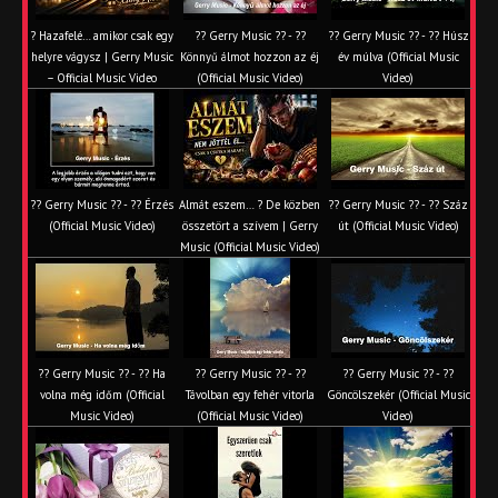
? Hazafelé… amikor csak egy
?? Gerry Music ?? - ??
?? Gerry Music ?? - ?? Húsz
helyre vágysz | Gerry Music
Könnyű álmot hozzon az éj
év múlva (Official Music
– Official Music Video
(Official Music Video)
Video)
?? Gerry Music ?? - ?? Érzés
Almát eszem… ? De közben
?? Gerry Music ?? - ?? Száz
(Official Music Video)
összetört a szívem | Gerry
út (Official Music Video)
Music (Official Music Video)
?? Gerry Music ?? - ?? Ha
?? Gerry Music ?? - ??
?? Gerry Music ?? - ??
volna még időm (Official
Távolban egy fehér vitorla
Göncölszekér (Official Music
Music Video)
(Official Music Video)
Video)