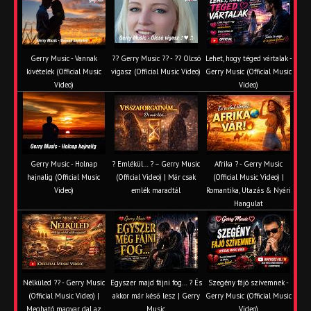
Gerry Music - Vannak
?? Gerry Music ?? - ?? Olcsó
Lehet, hogy téged vártalak -
kivételek (Official Music
vigasz (Official Music Video)
Gerry Music (Official Music
Video)
Video)
Gerry Music - Holnap
? Emlékül… ? – Gerry Music
Afrika ? - Gerry Music
hajnalig (Official Music
(Official Video) | Már csak
(Official Music Video) |
Video)
emlék maradtál
Romantika, Utazás & Nyári
Hangulat
Nélküled ?? - Gerry Music
Egyszer majd fájni fog… ? És
Szegény fájó szívemnek -
(Official Music Video) |
akkor már késő lesz | Gerry
Gerry Music (Official Music
Megható magyar dal az
Music
Video)