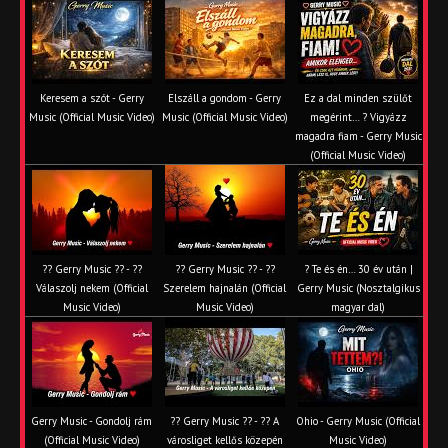
Keresem a szót - Gerry
Elszáll a gondom - Gerry
Ez a dal minden szülőt
Music (Official Music Video)
Music (Official Music Video)
megérint… ? Vigyázz
magadra fiam - Gerry Music
(Official Music Video)
?? Gerry Music ?? - ??
?? Gerry Music ?? - ??
? Te és én… 30 év után |
Válaszolj nekem (Official
Szerelem hajnalán (Official
Gerry Music (Nosztalgikus
Music Video)
Music Video)
magyar dal)
Gerry Music - Gondolj rám
?? Gerry Music ?? - ?? A
Ohio - Gerry Music (Official
(Official Music Video)
városliget kellős közepén
Music Video)