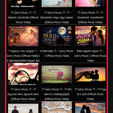
?? Gerry Music ?? - ??
?? Gerry Music ?? - ??
?? Gerry Music ?? - ??
Valamit szeretnék (Official
Köszönöm, hogy vagy nekem
Szerelmet szerelemért
Music Video)
(Official Music Video)
(Official Music Video)
? Vigyázz rám, Angyal ? –
A hold dala ?? – Gerry Music
Bele vagyok zúgva ?? –
Gerry Music (Official Video) |
| Official Music Video
Gerry Music | Official Music
A legmeghatóbb magyar dal
Video
?? Gerry Music ?? - ??
?? Gerry Music ?? - ?? Mit
?? Gerry Music ?? - ?? Fújja
Egyszer fenn, egyszer lenn
akarsz a boldogságtól
el a szél (Official Music
(Official Music Video)
(Official Music Video)
Video)