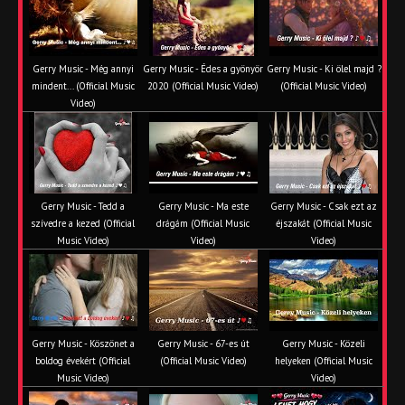
Gerry Music - Még annyi
Gerry Music - Édes a gyönyör
Gerry Music - Ki ölel majd ?
mindent... (Official Music
2020 (Official Music Video)
(Official Music Video)
Video)
Gerry Music - Tedd a
Gerry Music - Ma este
Gerry Music - Csak ezt az
szívedre a kezed (Official
drágám (Official Music
éjszakát (Official Music
Music Video)
Video)
Video)
Gerry Music - Köszönet a
Gerry Music - 67-es út
Gerry Music - Közeli
boldog évekért (Official
(Official Music Video)
helyeken (Official Music
Music Video)
Video)