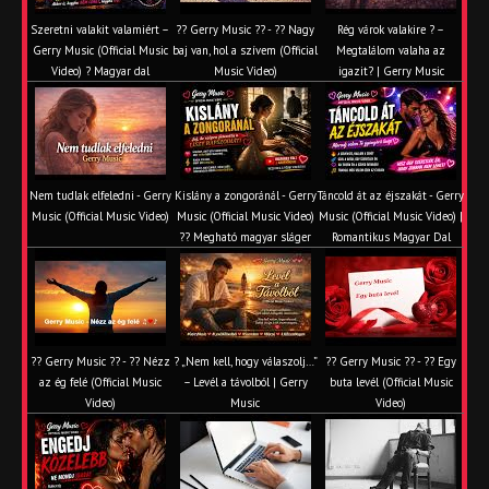
Szeretni valakit valamiért –
?? Gerry Music ?? - ?? Nagy
Rég várok valakire ? –
Gerry Music (Official Music
baj van, hol a szívem (Official
Megtalálom valaha az
Video) ? Magyar dal
Music Video)
igazit? | Gerry Music
Nem tudlak elfeledni - Gerry
Kislány a zongoránál - Gerry
Táncold át az éjszakát - Gerry
Music (Official Music Video)
Music (Official Music Video)
Music (Official Music Video) |
?? Megható magyar sláger
Romantikus Magyar Dal
?? Gerry Music ?? - ?? Nézz
? „Nem kell, hogy válaszolj…”
?? Gerry Music ?? - ?? Egy
az ég felé (Official Music
– Levél a távolból | Gerry
buta levél (Official Music
Video)
Music
Video)