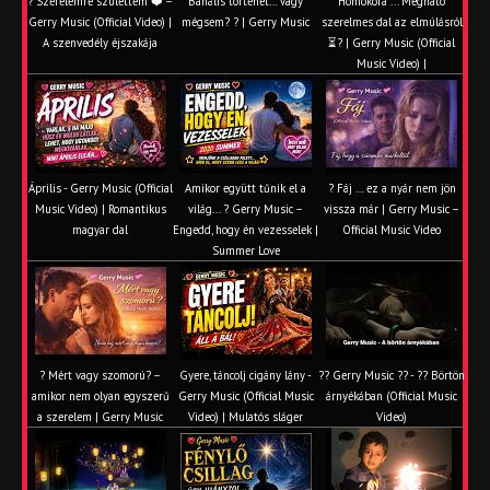
? Szerelemre születtem ❤️ –
Banális történet… vagy
Homokóra ... Megható
Gerry Music (Official Video) |
mégsem? ? | Gerry Music
szerelmes dal az elmúlásról
A szenvedély éjszakája
⏳? | Gerry Music (Official
Music Video) |
Április - Gerry Music (Official
Amikor együtt tűnik el a
? Fáj … ez a nyár nem jön
Music Video) | Romantikus
világ... ? Gerry Music –
vissza már | Gerry Music –
magyar dal
Engedd, hogy én vezesselek |
Official Music Video
Summer Love
? Mért vagy szomorú? –
Gyere, táncolj cigány lány -
?? Gerry Music ?? - ?? Börtön
amikor nem olyan egyszerű
Gerry Music (Official Music
árnyékában (Official Music
a szerelem | Gerry Music
Video) | Mulatós sláger
Video)