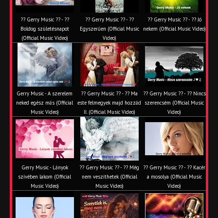
?? Gerry Music ?? - ??
?? Gerry Music ?? - ??
?? Gerry Music ?? - ?? Jó
Boldog születésnapot
Egyszerűen (Official Music
nekem (Official Music Video)
(Official Music Video)
Video)
Gerry Music - A szerelem
?? Gerry Music ?? - ?? Ma
?? Gerry Music ?? - ?? Nincs
neked egész más (Official
este felmegyek majd hozzád
szerencsém (Official Music
Music Video)
II. (Official Music Video)
Video)
Gerry Music - Lányok
?? Gerry Music ?? - ?? Még
?? Gerry Music ?? - ?? Kacér
szívében lakom (Official
nem veszíthetek (Official
a mosolya (Official Music
Music Video)
Music Video)
Video)