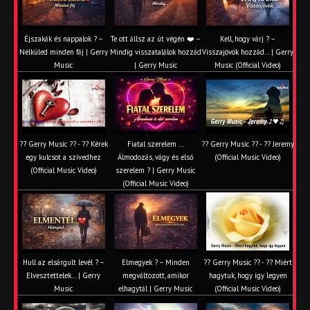
Éjszakák és nappalok ? –
Te ott állsz az út végén ❤️ –
Kell, hogy várj ? –
Nélküled minden fáj | Gerry
Mindig visszatalálok hozzád
Visszajövök hozzád… | Gerry
Music
| Gerry Music
Music (Official Video)
?? Gerry Music ?? - ?? Kérek
Fiatal szerelem ...
?? Gerry Music ?? - ?? Jeremy
egy kulcsot a szívedhez
Álmodozás, vágy és első
(Official Music Video)
(Official Music Video)
szerelem ? | Gerry Music
(Official Music Video)
Hull az elsárgult levél ? –
Elmegyek ? – Minden
?? Gerry Music ?? - ?? Miért
Elvesztettelek… | Gerry
megváltozott, amikor
hagytuk, hogy így legyen
Music
elhagytál | Gerry Music
(Official Music Video)