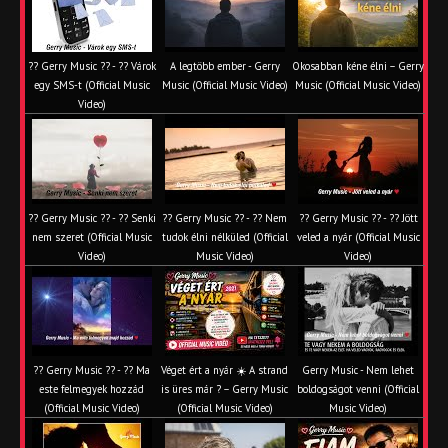
?? Gerry Music ?? - ?? Várok
A legtöbb ember - Gerry
Okosabban kéne élni – Gerry
egy SMS-t (Official Music
Music (Official Music Video)
Music (Official Music Video)
Video)
?? Gerry Music ?? - ?? Senki
?? Gerry Music ?? - ?? Nem
?? Gerry Music ?? - ?? Jött
nem szeret (Official Music
tudok élni nélküled (Official
veled a nyár (Official Music
Video)
Music Video)
Video)
?? Gerry Music ?? - ?? Ma
Véget ért a nyár ☀️ A strand
Gerry Music - Nem lehet
este felmegyek hozzád
is üres már ? – Gerry Music
boldogságot venni (Official
(Official Music Video)
(Official Music Video)
Music Video)