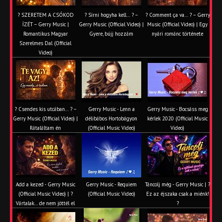
? SZERETEM A CSÓKOD
? Sírni hogyha kell… ? –
? Comment ça va… ? – Gerry
ÍZÉT – Gerry Music |
Gerry Music (Official Video) |
Music (Official Video) | Egy
Romantikus Magyar
Gyere, bújj hozzám
nyári románc története
Szerelmes Dal (Official
Video)
? Csendes kis utcában… ? –
Gerry Music - Lenn a
Gerry Music - Bocsáss meg
Gerry Music (Official Video) |
délibábos Hortobágyon
kérlek 2020 (Official Music
Rátaláltam én
(Official Music Video)
Video)
Add a kezed - Gerry Music
Gerry Music - Requiem
Táncolj még - Gerry Music | ?
(Official Music Video) | ?
(Official Music Video)
Ez az éjszaka csak a miénk!
Vártalak… de nem jöttél el
?