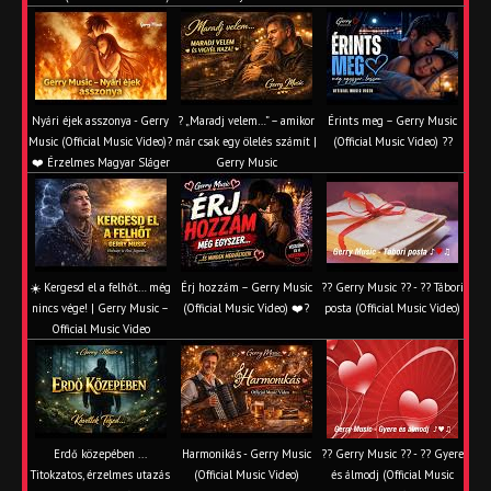
Nyári éjek asszonya - Gerry
? „Maradj velem…” – amikor
Érints meg – Gerry Music
Music (Official Music Video)?
már csak egy ölelés számít |
(Official Music Video) ??
❤️ Érzelmes Magyar Sláger
Gerry Music
☀️ Kergesd el a felhőt… még
Érj hozzám – Gerry Music
?? Gerry Music ?? - ?? Tábori
nincs vége! | Gerry Music –
(Official Music Video) ❤️?
posta (Official Music Video)
Official Music Video
Erdő közepében ...
Harmonikás - Gerry Music
?? Gerry Music ?? - ?? Gyere
Titokzatos, érzelmes utazás
(Official Music Video)
és álmodj (Official Music