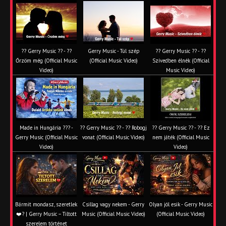
?? Gerry Music ?? - ??
Gerry Music - Túl szép
?? Gerry Music ?? - ??
Őrzöm még (Official Music
(Official Music Video)
Szívedben élnék (Official
Video)
Music Video)
Made in Hungária ??? -
?? Gerry Music ?? - ?? Robogj
?? Gerry Music ?? - ?? Ez
Gerry Music (Official Music
vonat (Official Music Video)
nem játék (Official Music
Video)
Video)
Bármit mondasz, szeretlek
Csillag vagy nekem - Gerry
Olyan jól esik - Gerry Music
❤️‍? | Gerry Music – Tiltott
Music (Official Music Video)
(Official Music Video)
szerelem történet