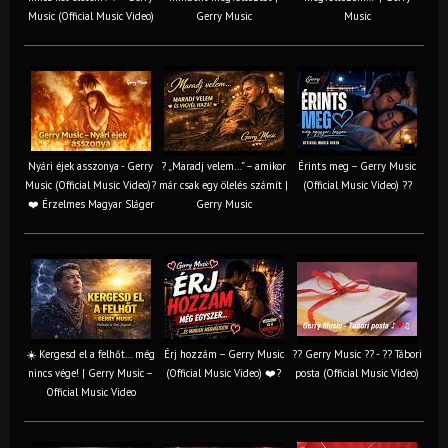
Music (Official Music Video)
Gerry Music
Music
Nyári éjek asszonya - Gerry
? „Maradj velem…” – amikor
Érints meg – Gerry Music
Music (Official Music Video)?
már csak egy ölelés számít |
(Official Music Video) ??
❤️ Érzelmes Magyar Sláger
Gerry Music
☀️ Kergesd el a felhőt… még
Érj hozzám – Gerry Music
?? Gerry Music ?? - ?? Tábori
nincs vége! | Gerry Music –
(Official Music Video) ❤️?
posta (Official Music Video)
Official Music Video