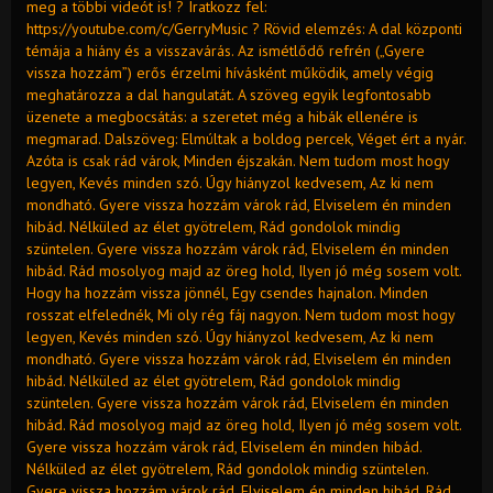
meg a többi videót is! ? Iratkozz fel:
https://youtube.com/c/GerryMusic ? Rövid elemzés: A dal központi
témája a hiány és a visszavárás. Az ismétlődő refrén („Gyere
vissza hozzám”) erős érzelmi hívásként működik, amely végig
meghatározza a dal hangulatát. A szöveg egyik legfontosabb
üzenete a megbocsátás: a szeretet még a hibák ellenére is
megmarad. Dalszöveg: Elmúltak a boldog percek, Véget ért a nyár.
Azóta is csak rád várok, Minden éjszakán. Nem tudom most hogy
legyen, Kevés minden szó. Úgy hiányzol kedvesem, Az ki nem
mondható. Gyere vissza hozzám várok rád, Elviselem én minden
hibád. Nélküled az élet gyötrelem, Rád gondolok mindig
szüntelen. Gyere vissza hozzám várok rád, Elviselem én minden
hibád. Rád mosolyog majd az öreg hold, Ilyen jó még sosem volt.
Hogy ha hozzám vissza jönnél, Egy csendes hajnalon. Minden
rosszat elfelednék, Mi oly rég fáj nagyon. Nem tudom most hogy
legyen, Kevés minden szó. Úgy hiányzol kedvesem, Az ki nem
mondható. Gyere vissza hozzám várok rád, Elviselem én minden
hibád. Nélküled az élet gyötrelem, Rád gondolok mindig
szüntelen. Gyere vissza hozzám várok rád, Elviselem én minden
hibád. Rád mosolyog majd az öreg hold, Ilyen jó még sosem volt.
Gyere vissza hozzám várok rád, Elviselem én minden hibád.
Nélküled az élet gyötrelem, Rád gondolok mindig szüntelen.
Gyere vissza hozzám várok rád, Elviselem én minden hibád. Rád