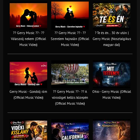
?? Gerry Music ?? - ??
?? Gerry Music ?? - ??
? Te és én… 30 év után |
Válaszolj nekem (Official
Szerelem hajnalán (Official
Gerry Music (Nosztalgikus
Music Video)
Music Video)
magyar dal)
Gerry Music - Gondolj rám
?? Gerry Music ?? - ?? A
Ohio - Gerry Music (Official
(Official Music Video)
városliget kellős közepén
Music Video)
(Official Music Video)