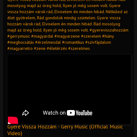
mosolyog majd az öreg hold, Ilyen jó még sosem volt. Gyere
vissza hozzám várok rád, Elviselem én minden hibád. Nélküled az
élet gyötrelem, Rád gondolok mindig szüntelen. Gyere vissza
hozzám várok rád, Elviselem én minden hibád. Rád mosolyog
majd az öreg hold, Ilyen jó még sosem volt. #gyerevisszahozzám
#gerrymusic #magyardal #magyarzene #szerelem #hiány
#megbocsátás #érzelmesdal #romantikus #szívfájdalom
#magyarretro #zene #életérzés #szerelmes
Gyere Vissza Hozzám - Gerry Music (Official Music
Video)