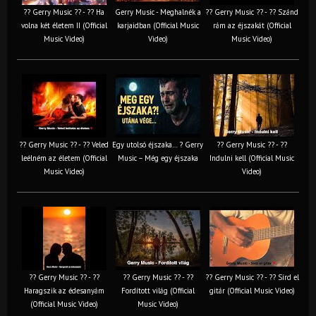
?? Gerry Music ?? - ?? Ha
Gerry Music - Meghalnék a
?? Gerry Music ?? - ?? Szánd
volna két életem II (Official
karjaidban (Official Music
rám az éjszakát (Official
Music Video)
Video)
Music Video)
?? Gerry Music ?? - ?? Veled
Egy utolsó éjszaka… ? Gerry
?? Gerry Music ?? - ??
leélném az életem (Official
Music – Még egy éjszaka
Indulni kell (Official Music
Music Video)
Video)
?? Gerry Music ?? - ??
?? Gerry Music ?? - ??
?? Gerry Music ?? - ?? Sírd el
Haragszik az édesanyám
Fordított világ (Official
gitár (Official Music Video)
(Official Music Video)
Music Video)