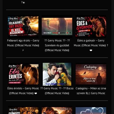
?☀️
Felkavart egy érzés – Gerry
?? Gerry Music ?? - ??
Édes a gyönyör – Gerry
Music (Official Music Video)
Szerelem és gyűlölet
Music (Official Music Video) ?
⚡
(Official Music Video)
❤️
Édes érintés – Gerry Music
?? Gerry Music ?? - ?? Búcsú
Csalogány – Mikor az árva
(Official Music Video) ❤️
(Official Music Video)
szívem fáj | Gerry Music