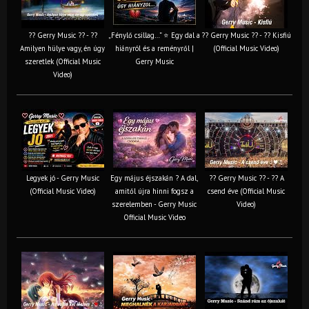
?? Gerry Music ?? - ??
„Fénylő csillag…” ⭐ Egy dal a
?? Gerry Music ?? - ?? Kisfiú
Amilyen hülye vagy, én úgy
hiányról és a reményről |
(Official Music Video)
szeretlek (Official Music
Gerry Music
Video)
Legyek jó - Gerry Music
Egy május éjszakán ? A dal,
?? Gerry Music ?? - ?? A
(Official Music Video)
amitől újra hinni fogsz a
csend éve (Official Music
szerelemben - Gerry Music
Video)
Official Music Video