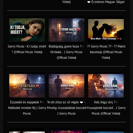
Video)
❤️ Érzelmes Magyar Sláger
Gerry Music - Ki tudja, miért
Boldogság, gyere haza ? –
?? Gerry Music ?? - ?? Pedró
? (Official Music Video)
Vártalak… | Gerry Music
kocsmája (Official Music
(Official Video)
Video)
Éjszakák és nappalok ? –
Te ott állsz az út végén ❤️ –
Kell, hogy várj ? –
Nélküled minden fáj | Gerry
Mindig visszatalálok hozzád
Visszajövök hozzád… | Gerry
Music
| Gerry Music
Music (Official Video)