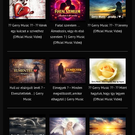
?? Gerry Music ?? - ?? Kérek
Fiatal szerelem ...
?? Gerry Music ?? - ?? Jeremy
egy kulcsot a szívedhez
Álmodozás, vágy és első
(Official Music Video)
(Official Music Video)
szerelem ? | Gerry Music
(Official Music Video)
Hull az elsárgult levél ? –
Elmegyek ? – Minden
?? Gerry Music ?? - ?? Miért
Elvesztettelek… | Gerry
megváltozott, amikor
hagytuk, hogy így legyen
Music
elhagytál | Gerry Music
(Official Music Video)