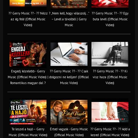
?? Gerry Music ?? - ?? Nézz
? „Nem kell, hogy válaszolj…”
?? Gerry Music ?? - ?? Egy
az ég felé (Official Music
– Levél a távolból | Gerry
buta levél (Official Music
Video)
Music
Video)
Engedj közelebb - Gerry
?? Gerry Music ?? - ?? Csak
?? Gerry Music ?? - ?? Ki
Music (Official Music Video) |
dolgozni ne kelljen! (Official
visz haza (Official Music
Romantikus magyar dal ?
Music Video)
Video)
Te leszel a hajó – Gerry
Érted vagyok - Gerry Music
?? Gerry Music ?? - ?? Add a
Music (Official Music Video)
(Official Music Video)
kezed (Official Music Video)