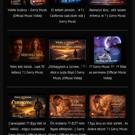
Vidéki kislány – Gerry Music
El kellett jönnöm… ✈️? |
Álomarcú lány… akit sosem
(Official Music Video)
California csak álom volt |
érhetsz el ? | Gerry Music
Gerry Music
Nem kell másik… csak TE
„Otthagytam a szívem…” ? –
?? Gerry Music ?? - ?? Nika
kellesz ? | Gerry Music
Ahol a lusta folyó | Gerry
se perimeno (Official Music
Music (Official Video)
Video)
Csavargódal ?? (Egy élet út
Óh, kisleány ?? (EZT nem
? Egy lány az első sorból… és
nélkül… mégis szabadon)
fogod elfelejteni…) Gerry
örökre eltűnt ? | Gerry Music
Gerry Music | Official Music
Music | Official Music Video