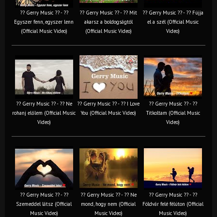
?? Gerry Music ?? - ??
?? Gerry Music ?? - ?? Mit
?? Gerry Music ?? - ?? Fújja
Egyszer fenn, egyszer lenn
akarsz a boldogságtól
el a szél (Official Music
(Official Music Video)
(Official Music Video)
Video)
?? Gerry Music ?? - ?? Ne
?? Gerry Music ?? - ?? I Love
?? Gerry Music ?? - ??
rohanj előlem (Official Music
You (Official Music Video)
Titkoltam (Official Music
Video)
Video)
?? Gerry Music ?? - ??
?? Gerry Music ?? - ?? Ne
?? Gerry Music ?? - ??
Szemeddel látsz (Official
mond, hogy nem (Official
Földvár felé félúton (Official
Music Video)
Music Video)
Music Video)