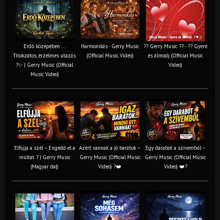
Erdő közepében ...
Harmonikás - Gerry Music
?? Gerry Music ?? - ?? Gyere
Titokzatos, érzelmes utazás
(Official Music Video)
és álmodj (Official Music
?✨ | Gerry Music (Official
Video)
Music Video)
Elfújja a szél – Engedd el a
Azért vannak a jó barátok –
Egy darabot a szívemből –
múltat ? | Gerry Music
Gerry Music (Official Music
Gerry Music (Official Music
(Magyar dal)
Video) ?❤️
Video) ❤️?