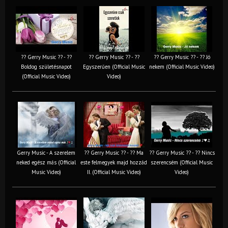
?? Gerry Music ?? - ??
?? Gerry Music ?? - ??
?? Gerry Music ?? - ?? Jó
Boldog születésnapot
Egyszerűen (Official Music
nekem (Official Music Video)
(Official Music Video)
Video)
Gerry Music - A szerelem
?? Gerry Music ?? - ?? Ma
?? Gerry Music ?? - ?? Nincs
neked egész más (Official
este felmegyek majd hozzád
szerencsém (Official Music
Music Video)
II. (Official Music Video)
Video)