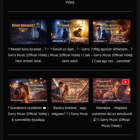
Video)
? Mondd hány éjszakát… ? –
? Elmúlt az éjjel… ? – Gerry
? Még egyszer láthatnám… ?
Gerry Music (Official Video) |
Music (Official Video) | Csak
– Gerry Music (Official Video)
Nem értheti senki
álom voltál
| Csak egy szó… „szeretlek”
? Szerelemre születtem ❤️ –
Banális történet… vagy
Homokóra ... Megható
Gerry Music (Official Video) |
mégsem? ? | Gerry Music
szerelmes dal az elmúlásról
A szenvedély éjszakája
⏳? | Gerry Music (Official
Music Video) |