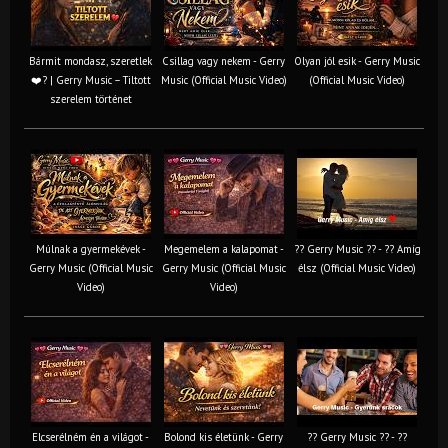
Bármit mondasz, szeretlek
Csillag vagy nekem - Gerry
Olyan jól esik - Gerry Music
❤️‍? | Gerry Music – Tiltott
Music (Official Music Video)
(Official Music Video)
szerelem történet
Múlnak a gyermekévek -
Megemelem a kalapomat -
?? Gerry Music ?? - ?? Amíg
Gerry Music (Official Music
Gerry Music (Official Music
élsz (Official Music Video)
Video)
Video)
Elcserélném én a világot -
Bolond kis életünk - Gerry
?? Gerry Music ?? - ??