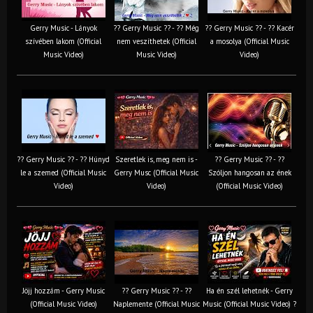
Gerry Music - Lányok
?? Gerry Music ?? - ?? Még
?? Gerry Music ?? - ?? Kacér
szívében lakom (Official
nem veszíthetek (Official
a mosolya (Official Music
Music Video)
Music Video)
Video)
?? Gerry Music ?? - ?? Húnyd
Szeretlek is, meg nem is -
?? Gerry Music ?? - ??
le a szemed (Official Music
Gerry Musc (Official Music
Szóljon hangosan az ének
Video)
Video)
(Official Music Video)
Jöjj hozzám - Gerry Music
?? Gerry Music ?? - ??
Ha én szél lehetnék - Gerry
(Official Music Video)
Naplemente (Official Music
Music (Official Music Video) ?️