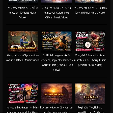
?? Gerry Music ?? - ?? Éjjel
?? Gerry Music ?? - ?? Ha
?? Gerry Music ?? - ?? Te légy
érkezem (Official Music
felmegyek Claudiához
fény! (Official Music Video)
Video)
(Official Music Video)
Gerry Music - Olyan szépek
Szállj fel magasra ☁️ ✨
Virágdal ? Szabad voltam,
voltunk (Official Music Video)
Kérlek élj, hogy élhessek én ?
nincstelen ✨ – Gerry Music
– Gerry Music (Official Music
(Official Music Video)
Video)
Ha volna két életem ✨ Miért
Egyszer véget ér ⏳ – Az idő
Régi nóta ? – „Holnap
nincs két életem? ? – Gerry
mindent megváltoztat |
megváltozom…” | Gerry