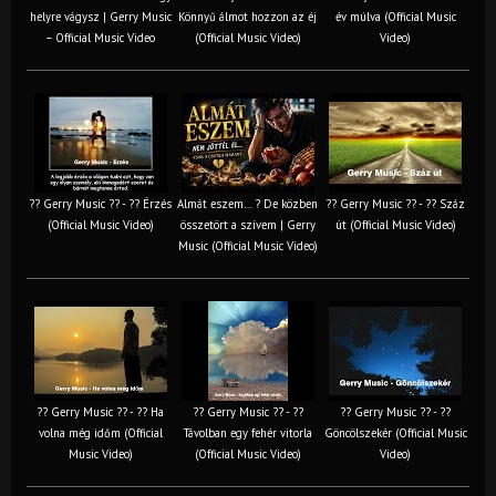
helyre vágysz | Gerry Music
Könnyű álmot hozzon az éj
év múlva (Official Music
– Official Music Video
(Official Music Video)
Video)
?? Gerry Music ?? - ?? Érzés
Almát eszem… ? De közben
?? Gerry Music ?? - ?? Száz
(Official Music Video)
összetört a szívem | Gerry
út (Official Music Video)
Music (Official Music Video)
?? Gerry Music ?? - ?? Ha
?? Gerry Music ?? - ??
?? Gerry Music ?? - ??
volna még időm (Official
Távolban egy fehér vitorla
Göncölszekér (Official Music
Music Video)
(Official Music Video)
Video)