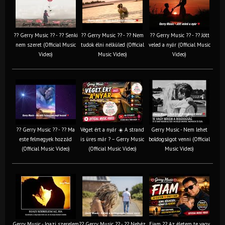
?? Gerry Music ?? - ?? Senki
?? Gerry Music ?? - ?? Nem
?? Gerry Music ?? - ?? Jött
nem szeret (Official Music
tudok élni nélküled (Official
veled a nyár (Official Music
Video)
Music Video)
Video)
?? Gerry Music ?? - ?? Ma
Véget ért a nyár ☀️ A strand
Gerry Music - Nem lehet
este felmegyek hozzád
is üres már ? – Gerry Music
boldogságot venni (Official
(Official Music Video)
(Official Music Video)
Music Video)
Gerry Music - Igazi szerelem
?? Gerry Music ?? - ?? Nehéz
Fiam ?‍? Az életem te vagy