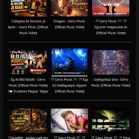
Csöngess be hozzám, jó
Drágám - Gerry Music
?? Gerry Music ?? - ??
barát – Gerry Music (Official
(Official Music Video)
Egyszer megjavulok én
Music Video)
(Official Music Video)
Ég és föld között - Gerry
?? Gerry Music ?? - ?? Egy
Gyöngyhajú lány - Gerry
Music (Official Music Video)
kis boldogságra vágyom
Music (Official Music Video)
?❤️ Érzelmes Magyar Sláger
(Official Music Video)
? Hazafelé… amikor csak egy
?? Gerry Music ?? - ??
?? Gerry Music ?? - ?? Húsz