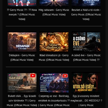
?? Gerry Music ?? - ?? Hova
Még sohasem - Gerry Music
Reszket a Hold a tó vizén -
menjek ? (Official Music
(Official Music Video)
Gerry Music (Official Music
Video)
Video)
Dédapám - Gerry Music
Rólad álmodozni jó - Gerry
A csönd éve – Gerry Music
(Official Music Video)
Music (Official Music Video)
(Official Music Video) ??
Bukott diák ... Egy lázadó
Csepereg az eső - Barátság,
Egy jó asszony mindent
szív története ?? | Gerry
emlékek és összetartozás ?️?
megbocsát… DE MEDDIG? ?
Music (Official Music Video)
| Gerry Music (Official Music
| Gerry Music