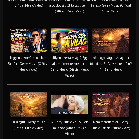
(Official Music Video)
a boldogságtól búcsút venni
fiam... - Gerry Music (Official
(Official Music Video)
Music Video)
Legyen a Horváth kertben
Milyen szép a világ ? Egy
Köss egy sárga szalagot a
Budán - Gerry Music (Official
dal, ami jobb kedvre derít |
tölgyfára ?️ – Vársz még rám?
Music Video)
Gerry Music (Official Music
? | Gerry Music
Video)
Országút - Gerry Music
?? Gerry Music ?? - ?? Hola
Nem mondtam el - Gerry
(Official Music Video)
mi amor (Official Music
Music (Official Music Video)
Video)