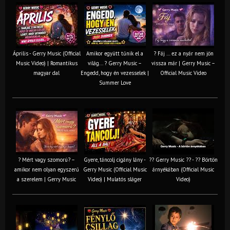
Április - Gerry Music (Official
Amikor együtt tűnik el a
? Fáj … ez a nyár nem jön
Music Video) | Romantikus
világ... ? Gerry Music –
vissza már | Gerry Music –
magyar dal
Engedd, hogy én vezesselek |
Official Music Video
Summer Love
? Mért vagy szomorú? –
Gyere, táncolj cigány lány -
?? Gerry Music ?? - ?? Börtön
amikor nem olyan egyszerű
Gerry Music (Official Music
árnyékában (Official Music
a szerelem | Gerry Music
Video) | Mulatós sláger
Video)