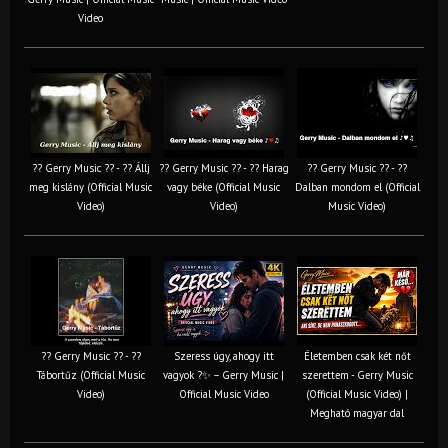
Video
?? Gerry Music ?? - ?? Állj
?? Gerry Music ?? - ?? Harag
?? Gerry Music ?? - ??
meg kislány (Official Music
vagy béke (Official Music
Dalban mondom el (Official
Video)
Video)
Music Video)
?? Gerry Music ?? - ??
Szeress úgy, ahogy itt
Életemben csak két nőt
Tábortűz (Official Music
vagyok ?✨ – Gerry Music |
szerettem - Gerry Music
Video)
Official Music Video
(Official Music Video) |
Megható magyar dal