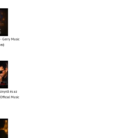
- Gerry Music
deo)
iányról és az
Official Music