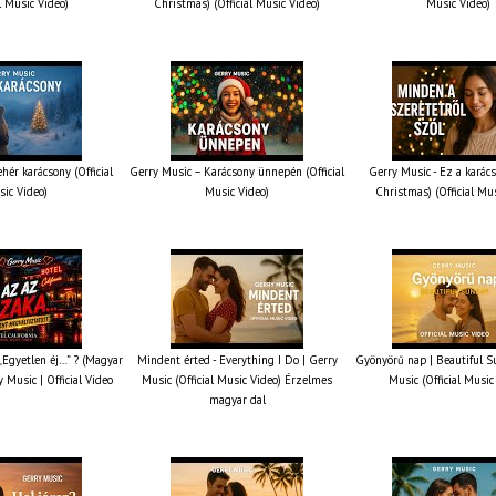
al Music Video)
Christmas) (Official Music Video)
Music Video)
hér karácsony (Official
Gerry Music – Karácsony ünnepén (Official
Gerry Music - Ez a karács
ic Video)
Music Video)
Christmas) (Official Mu
 „Egyetlen éj…” ? (Magyar
Mindent érted - Everything I Do | Gerry
Gyönyörű nap | Beautiful S
y Music | Official Video
Music (Official Music Video) Érzelmes
Music (Official Music
magyar dal