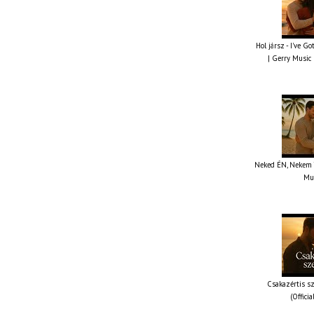
Hol jársz - I've G
| Gerry Music 
Neked ÉN, Nekem TE
Mus
Csakazértis sz
(Offici