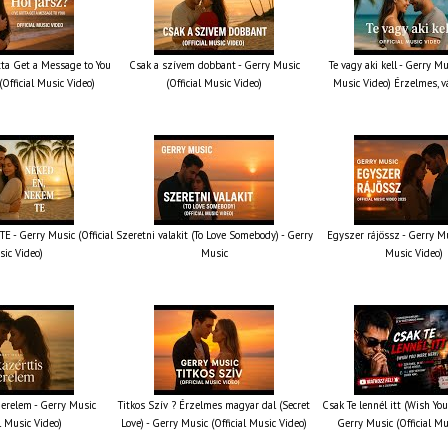
otta Get a Message to You
Csak a szívem dobbant - Gerry Music
Te vagy aki kell - Gerry Mus
(Official Music Video)
(Official Music Video)
Music Video) Érzelmes, v
 - Gerry Music (Official
Szeretni valakit (To Love Somebody) - Gerry
Egyszer rájössz - Gerry Mus
ic Video)
Music
Music Video)
erelem - Gerry Music
Titkos Szív ? Érzelmes magyar dal (Secret
Csak Te lennél itt (Wish You
al Music Video)
Love) - Gerry Music (Official Music Video)
Gerry Music (Official Mu