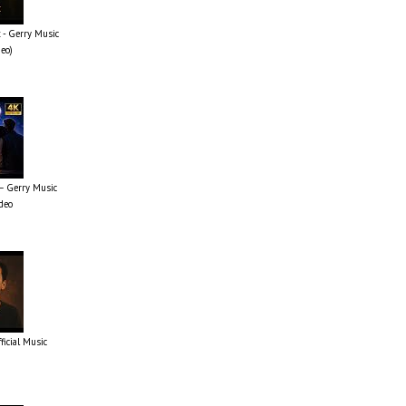
 - Gerry Music
deo)
 – Gerry Music
ideo
fficial Music