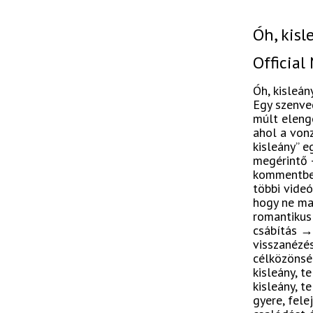
Óh, kisl
Official
Óh, kisleán
Egy szenved
múlt elenge
ahol a vonz
kisleány” e
megérintő 
kommentben
többi videó
hogy ne mar
romantikus 
csábítás 
visszanézés
célközönsé
kisleány, t
kisleány, t
gyere, fele