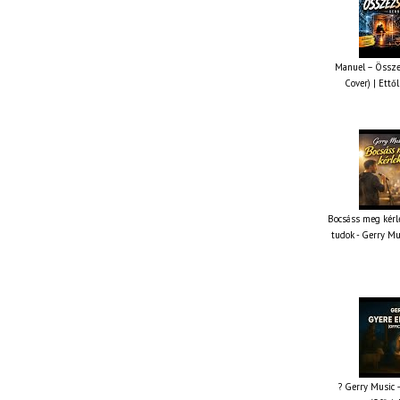
Manuel – Össze
Cover) | Ettől
Bocsáss meg kérle
tudok - Gerry Mu
? Gerry Music –