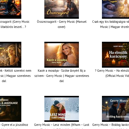
zsugorít (Gerry Music
Összezsugorít - Gerry Music (Manuel
Csak egy kis boldogságra v
 libabőrös leszel... ?
cover)
Music | Magyar érzel
k - Kettőt szeretni nem
Kacér a mosolya - Szőke lányért fáj a
? Gerry Music – Ha elmúli
sic | Magyar szerelmes
szívem - Gerry Music | Magyar szerelmes
(Official Music Vi
dal
dal
 Gyere el a jászolhoz
Gerry Music – Lesz minden (Wham – Last
Gerry Music – Boldog karács