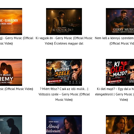
g) - Gerry Music (Official
Ki vagyok én - Gerry Music (Official Music
Nem kell a könnyű szerelem 
ic Video)
Video) Érzelmes magyar dal
(Official Music Vi
ic (Official Music Video)
? Miért félsz? Csak az idő múlik… |
Ki ölel majd? – Egy dal a h
Változás szele – Gerry Music (Official
elengedésről | Gerry Music (
Music Video)
Video)