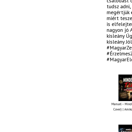
csalódást ó
tudsz adni,
megértjük e
miért tesze
is elfelejt
nagyon jó 
kisleány Úg
kisleány J
#MagyarZe
#ÉrzelmesZ
#MagyarElő
Manuel – Minde
Cover) | Amiko