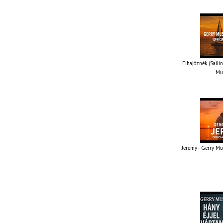
Elhajóznék (Sailin
Mus
Jeremy - Gerry Mus