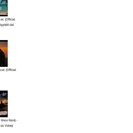
ic (Official
ágyódó dal
ic (Official
 Were Here) -
sic Video)