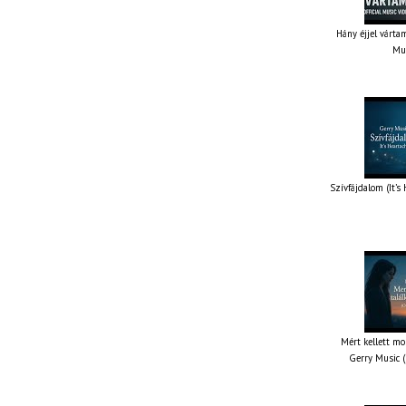
Hány éjjel vártam
Mus
Szívfájdalom (It’s
Mért kellett mo
Gerry Music (