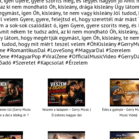
, igen Gyere, gyere szoríts meg, és legyél nagyon jó Amit
 az ki nem mondható Óh, kisleány, drága kisleány Úgy látom
gymást, igen Óh, kisleány, te nem vagy kisleány Jól tudod,
l velem Gyere, gyere, felejtsd el, hogy szerettél már mást
em a sok-sok csalódást ó, igen Gyere, gyere szoríts meg, és 
Amit nékem te tudsz adni, az ki nem mondható Óh, kisleány,
y látom, hogy megértjük egymást, igen Óh, kisleány, te ne
ól tudod, hogy mit miért teszel velem #ÓhKisleány #GerryM
ne #RomantikusDal #LoveSong #MagyarDal #Szerelem
ene #MagyarPop #ViralZene #OfficialMusicVideo #GerryD
adó #Szeretet #Kapcsolat #Érzelem
nen túl (Gerry Music
Veszem a kalapom – Gerry Music |
Édes a gyönyör - Gerry Mus
r a dal a lélekig ér ?
Érzelmes magyar dal
Music Video)