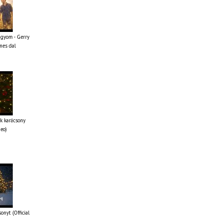
ágyom - Gerry
mes dal
k karácsony
deo)
onyt (Official