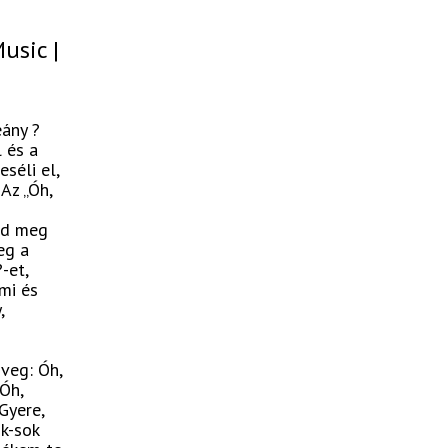
usic |
eány ?
 és a
séli el,
Az „Óh,
Írd meg
eg a
-et,
mi és
,
veg: Óh,
Óh,
Gyere,
ok-sok