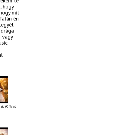
 nékem te
, hogy
 hogy mit
 Talán én
legyél
 drága
m vagy
usic
al
ic (Official