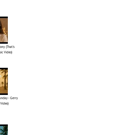
ony (That's
sic Video)
unday - Gerry
 Video)