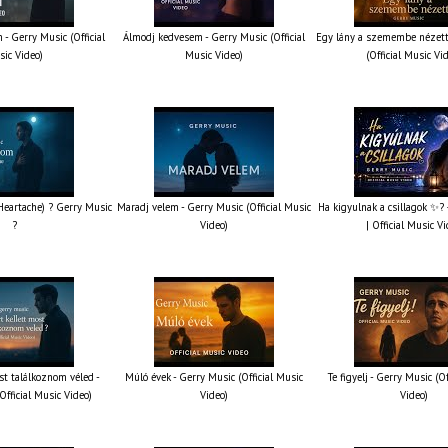
 - Gerry Music (Official
Álmodj kedvesem - Gerry Music (Official
Egy lány a szemembe nézett
ic Video)
Music Video)
(Official Music Vi
 Heartache) ? Gerry Music
Maradj velem - Gerry Music (Official Music
Ha kigyulnak a csillagok ✨?
?
Video)
| Official Music V
st találkoznom véled -
Múló évek - Gerry Music (Official Music
Te figyelj - Gerry Music (O
Official Music Video)
Video)
Video)