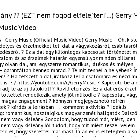
eány ?? (EZT nem fogod elfelejteni…) Gerry M
 Music Video
y - Gerry Music (Official Music Video) Gerry Music – Óh, kisl
élyes és érzelmekkel teli dal a vágyakozásról, csábításról
déséről ? Ez a dal egy különleges kapcsolat történetét me
alom és az érzelmek határán egyensúlyoz minden pillanat. 
gy olyan dal, ami egyszerre romantikus, játékos és mélyen
– garantáltan benned marad. ? Te mit tennél a helyében? 
! ? Ha tetszett a dal, iratkozz fel a csatornára és nézd m
t is: ? / https://youtube.com/c/GerryMusic ? Kapcsold be a ?
adj le az új dalokról! ? Rövid elemzés: Ez a dal erős érzel
töltettel rendelkezik, amely jól működik: ? kapcsolat, vágy
→ magas engagement ? könnyen megjegyezhető refrén →
ek ? kérdés a leírásban → komment aktivitás ? Ideális
g: romantikus, nosztalgikus magyar zenét hallgatók Dalszö
e nem vagy kisleány Gondolom, hogy tudod már, miért, igen 
e nem vagy kisleány Jól tudod, hogy mit miért teszel velem 
jtsd el, hogy szerettél már mást Talán én is elfelejtem a s