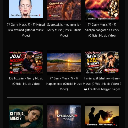
?? Gerry Music ?? - ?? Húnyd
Szeretlek is, meg nem is -
?? Gerry Music ?? - ??
le a szemed (Official Music
Gerry Musc (Official Music
Szóljon hangosan az ének
Video)
Video)
(Official Music Video)
Jöjj hozzám - Gerry Music
?? Gerry Music ?? - ??
Ha én szél lehetnék - Gerry
(Official Music Video)
Naplemente (Official Music
Music (Official Music Video) ?️
Video)
❤️ Érzelmes Magyar Sláger