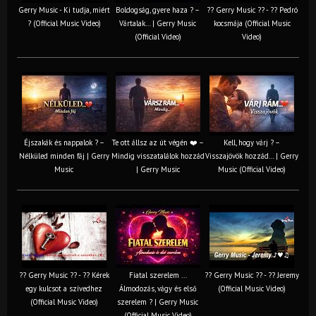
Gerry Music - Ki tudja, miért
Boldogság, gyere haza ? –
?? Gerry Music ?? - ?? Pedró
? (Official Music Video)
Vártalak… | Gerry Music
kocsmája (Official Music
(Official Video)
Video)
Éjszakák és nappalok ? –
Te ott állsz az út végén ❤️ –
Kell, hogy várj ? –
Nélküled minden fáj | Gerry
Mindig visszatalálok hozzád
Visszajövök hozzád… | Gerry
Music
| Gerry Music
Music (Official Video)
?? Gerry Music ?? - ?? Kérek
Fiatal szerelem ...
?? Gerry Music ?? - ?? Jeremy
egy kulcsot a szívedhez
Álmodozás, vágy és első
(Official Music Video)
(Official Music Video)
szerelem ? | Gerry Music
(Official Music Video)