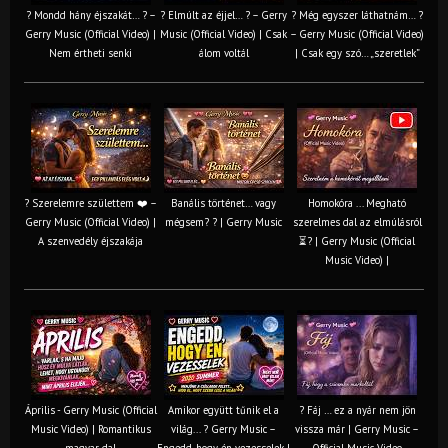
? Mondd hány éjszakát… ? –
? Elmúlt az éjjel… ? – Gerry
? Még egyszer láthatnám… ?
Gerry Music (Official Video) |
Music (Official Video) | Csak
– Gerry Music (Official Video)
Nem értheti senki
álom voltál
| Csak egy szó… „szeretlek”
? Szerelemre születtem ❤️ –
Banális történet… vagy
Homokóra ... Megható
Gerry Music (Official Video) |
mégsem? ? | Gerry Music
szerelmes dal az elmúlásról
A szenvedély éjszakája
⏳? | Gerry Music (Official
Music Video) |
Április - Gerry Music (Official
Amikor együtt tűnik el a
? Fáj … ez a nyár nem jön
Music Video) | Romantikus
világ... ? Gerry Music –
vissza már | Gerry Music –
magyar dal
Engedd, hogy én vezesselek |
Official Music Video