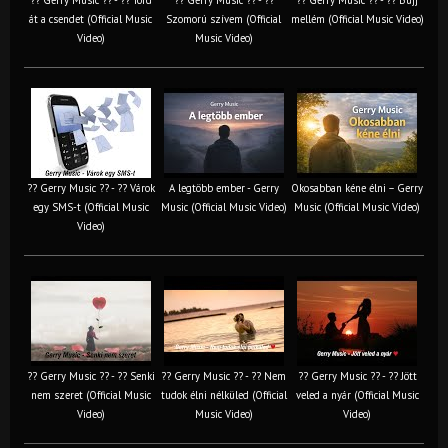
át a csendet (Official Music
Szomorú szívem (Official
mellém (Official Music Video)
Video)
Music Video)
?? Gerry Music ?? - ?? Várok
A legtöbb ember - Gerry
Okosabban kéne élni – Gerry
egy SMS-t (Official Music
Music (Official Music Video)
Music (Official Music Video)
Video)
?? Gerry Music ?? - ?? Senki
?? Gerry Music ?? - ?? Nem
?? Gerry Music ?? - ?? Jött
nem szeret (Official Music
tudok élni nélküled (Official
veled a nyár (Official Music
Video)
Music Video)
Video)