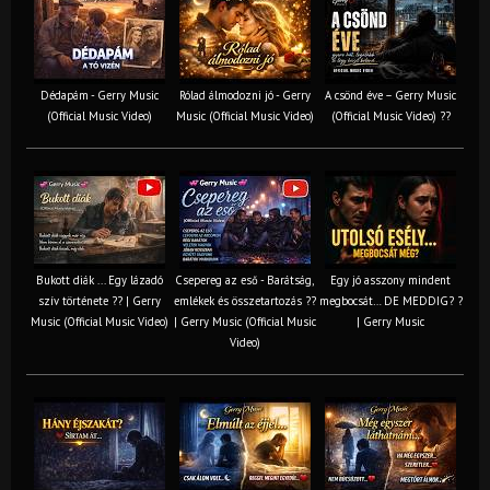
Dédapám - Gerry Music
Rólad álmodozni jó - Gerry
A csönd éve – Gerry Music
(Official Music Video)
Music (Official Music Video)
(Official Music Video) ??
Bukott diák ... Egy lázadó
Csepereg az eső - Barátság,
Egy jó asszony mindent
szív története ?? | Gerry
emlékek és összetartozás ?️?
megbocsát… DE MEDDIG? ?
Music (Official Music Video)
| Gerry Music (Official Music
| Gerry Music
Video)