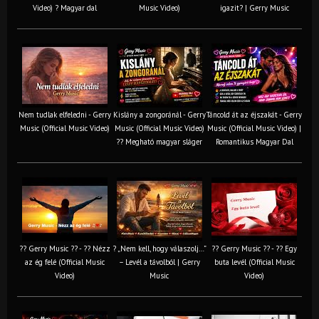
Video) ? Magyar dal
Music Video)
igazit? | Gerry Music
Nem tudlak elfeledni - Gerry
Kislány a zongoránál - Gerry
Táncold át az éjszakát - Gerry
Music (Official Music Video)
Music (Official Music Video)
Music (Official Music Video) |
?? Megható magyar sláger
Romantikus Magyar Dal
?? Gerry Music ?? - ?? Nézz
? „Nem kell, hogy válaszolj…”
?? Gerry Music ?? - ?? Egy
az ég felé (Official Music
– Levél a távolból | Gerry
buta levél (Official Music
Video)
Music
Video)