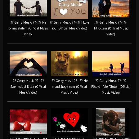
?? Gerry Music ?? - ?? Ne
?? Gerry Music ?? - ?? I Love
?? Gerry Music ?? - ??
rohanj előlem (Official Music
You (Official Music Video)
Titkoltam (Official Music
Video)
Video)
?? Gerry Music ?? - ??
?? Gerry Music ?? - ?? Ne
?? Gerry Music ?? - ??
Szemeddel látsz (Official
mond, hogy nem (Official
Földvár felé félúton (Official
Music Video)
Music Video)
Music Video)
?? Gerry Music ?? - ?? Törd
?? Gerry Music ?? - ??
?? Gerry Music ?? - ?? Bújj