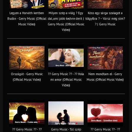
Legyen a Horváth kertben
Milyen szép a világ ? Egy
Köss egy sárga szalagot a
Budán - Gerry Music (Official
dal, ami jobb kedvre derít |
tölgyfára ?️ – Vársz még rám?
Music Video)
Gerry Music (Official Music
? | Gerry Music
Video)
Országút - Gerry Music
?? Gerry Music ?? - ?? Hola
Nem mondtam el - Gerry
(Official Music Video)
mi amor (Official Music
Music (Official Music Video)
Video)
?? Gerry Music ?? - ??
Gerry Music - Túl szép
?? Gerry Music ?? - ??