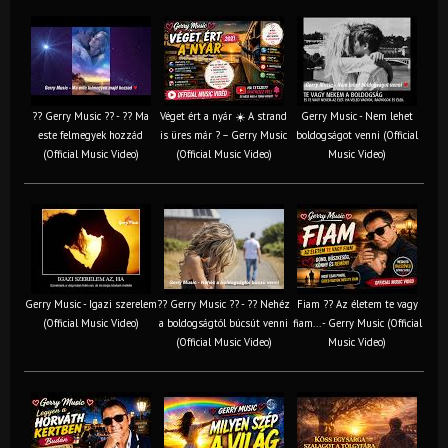
?? Gerry Music ?? - ?? Ma
Véget ért a nyár ☀️ A strand
Gerry Music - Nem lehet
este felmegyek hozzád
is üres már ? – Gerry Music
boldogságot venni (Official
(Official Music Video)
(Official Music Video)
Music Video)
Gerry Music - Igazi szerelem
?? Gerry Music ?? - ?? Nehéz
Fiam ?‍? Az életem te vagy
(Official Music Video)
a boldogságtól búcsút venni
fiam... - Gerry Music (Official
(Official Music Video)
Music Video)