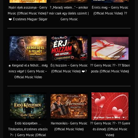
Nyári éjek asszonya - Gerry
? „Maradj velem…” – amikor
Érints meg – Gerry Music
Music (Official Music Video)?
már csak egy ölelés számít |
(Official Music Video) ??
❤️ Érzelmes Magyar Sláger
Gerry Music
☀️ Kergesd el a felhőt… még
Érj hozzám – Gerry Music
?? Gerry Music ?? - ?? Tábori
nincs vége! | Gerry Music –
(Official Music Video) ❤️?
posta (Official Music Video)
Official Music Video
Erdő közepében ...
Harmonikás - Gerry Music
?? Gerry Music ?? - ?? Gyere
Titokzatos, érzelmes utazás
(Official Music Video)
és álmodj (Official Music
?✨ | Gerry Music (Official
Video)