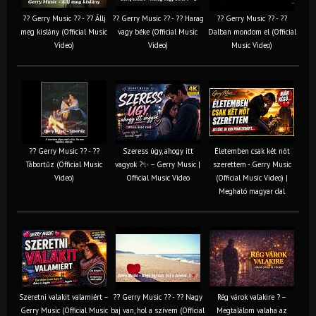
?? Gerry Music ?? - ?? Állj
?? Gerry Music ?? - ?? Harag
?? Gerry Music ?? - ??
meg kislány (Official Music
vagy béke (Official Music
Dalban mondom el (Official
Video)
Video)
Music Video)
?? Gerry Music ?? - ??
Szeress úgy, ahogy itt
Életemben csak két nőt
Tábortűz (Official Music
vagyok ?✨ – Gerry Music |
szerettem - Gerry Music
Video)
Official Music Video
(Official Music Video) |
Megható magyar dal
Szeretni valakit valamiért –
?? Gerry Music ?? - ?? Nagy
Rég várok valakire ? –
Gerry Music (Official Music
baj van, hol a szívem (Official
Megtalálom valaha az