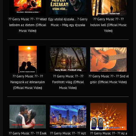
?? Gerry Music ?? - ?? Veled
Egy utolsó éjszaka… ? Gerry
?? Gerry Music ?? - ??
leélném az életem (Official
Music – Még egy éjszaka
Indulni kell (Official Music
Music Video)
Video)
?? Gerry Music ?? - ??
?? Gerry Music ?? - ??
?? Gerry Music ?? - ?? Sírd el
Haragszik az édesanyám
Fordított világ (Official
gitár (Official Music Video)
(Official Music Video)
Music Video)
?? Gerry Music ?? - ?? Ének
?? Gerry Music ?? - ?? Azt
?? Gerry Music ?? - ?? Az a