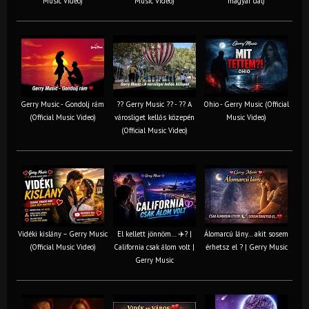
Music Video)
Music Video)
magyar dal)
Gerry Music - Gondolj rám
?? Gerry Music ?? - ?? A
Ohio - Gerry Music (Official
(Official Music Video)
városliget kellős közepén
Music Video)
(Official Music Video)
Vidéki kislány – Gerry Music
El kellett jönnöm… ✈️? |
Álomarcú lány… akit sosem
(Official Music Video)
California csak álom volt |
érhetsz el ? | Gerry Music
Gerry Music