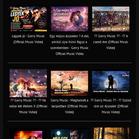
Legyek jó - Gerry Music
Egy május éjszakán ? A dal,
?? Gerry Music ?? - ?? A
(Official Music Video)
amitől újra hinni fogsz a
csend éve (Official Music
szerelemben - Gerry Music
Video)
Official Music Video
?? Gerry Music ?? - ?? Ha
Gerry Music - Meghalnék a
?? Gerry Music ?? - ?? Szánd
volna két életem II (Official
karjaidban (Official Music
rám az éjszakát (Official
Music Video)
Video)
Music Video)