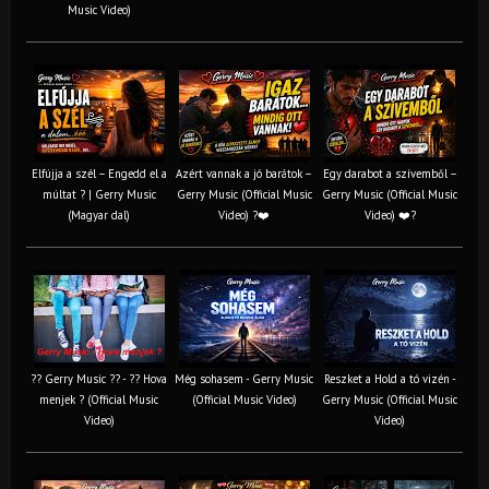
Music Video)
Elfújja a szél – Engedd el a
Azért vannak a jó barátok –
Egy darabot a szívemből –
múltat ? | Gerry Music
Gerry Music (Official Music
Gerry Music (Official Music
(Magyar dal)
Video) ?❤️
Video) ❤️?
?? Gerry Music ?? - ?? Hova
Még sohasem - Gerry Music
Reszket a Hold a tó vizén -
menjek ? (Official Music
(Official Music Video)
Gerry Music (Official Music
Video)
Video)