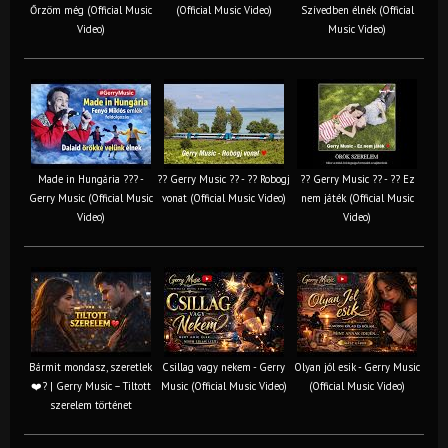
Őrzöm még (Official Music
(Official Music Video)
Szívedben élnék (Official
Video)
Music Video)
Made in Hungária ??? -
?? Gerry Music ?? - ?? Robogj
?? Gerry Music ?? - ?? Ez
Gerry Music (Official Music
vonat (Official Music Video)
nem játék (Official Music
Video)
Video)
Bármit mondasz, szeretlek
Csillag vagy nekem - Gerry
Olyan jól esik - Gerry Music
❤️‍? | Gerry Music – Tiltott
Music (Official Music Video)
(Official Music Video)
szerelem történet