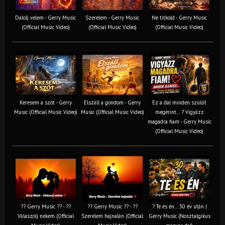
Dalolj velem - Gerry Music
Szerelem - Gerry Music
Ne titkold - Gerry Music
(Official Music Video)
(Official Music Video)
(Official Music Video)
Keresem a szót - Gerry
Elszáll a gondom - Gerry
Ez a dal minden szülőt
Music (Official Music Video)
Music (Official Music Video)
megérint… ? Vigyázz
magadra fiam - Gerry Music
(Official Music Video)
?? Gerry Music ?? - ??
?? Gerry Music ?? - ??
? Te és én… 30 év után |
Válaszolj nekem (Official
Szerelem hajnalán (Official
Gerry Music (Nosztalgikus