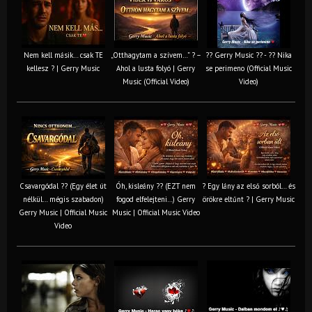
Nem kell másik… csak TE
„Otthagytam a szívem…” ? –
?? Gerry Music ?? - ?? Nika
kellesz ? | Gerry Music
Ahol a lusta folyó | Gerry
se perimeno (Official Music
Music (Official Video)
Video)
Csavargódal ?? (Egy élet út
Óh, kisleány ?? (EZT nem
? Egy lány az első sorból… és
nélkül… mégis szabadon)
fogod elfelejteni…) Gerry
örökre eltűnt ? | Gerry Music
Gerry Music | Official Music
Music | Official Music Video
Video