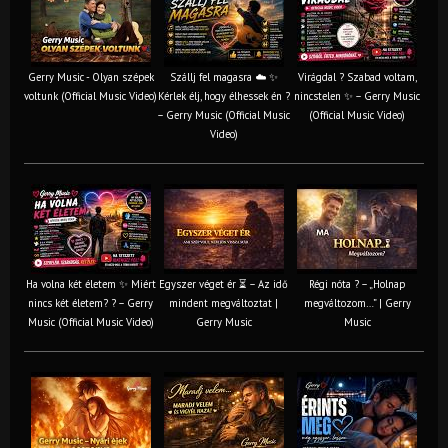
Gerry Music - Olyan szépek
Szállj fel magasra ☁️ ✨
Virágdal ? Szabad voltam,
voltunk (Official Music Video)
Kérlek élj, hogy élhessek én ?
nincstelen ✨ – Gerry Music
– Gerry Music (Official Music
(Official Music Video)
Video)
Ha volna két életem ✨ Miért
Egyszer véget ér ⏳ – Az idő
Régi nóta ? – „Holnap
nincs két életem? ? – Gerry
mindent megváltoztat |
megváltozom…” | Gerry
Music (Official Music Video)
Gerry Music
Music