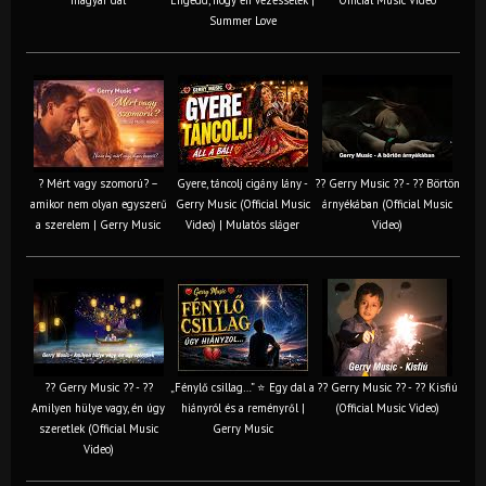
Summer Love
? Mért vagy szomorú? –
Gyere, táncolj cigány lány -
?? Gerry Music ?? - ?? Börtön
amikor nem olyan egyszerű
Gerry Music (Official Music
árnyékában (Official Music
a szerelem | Gerry Music
Video) | Mulatós sláger
Video)
?? Gerry Music ?? - ??
„Fénylő csillag…” ⭐ Egy dal a
?? Gerry Music ?? - ?? Kisfiú
Amilyen hülye vagy, én úgy
hiányról és a reményről |
(Official Music Video)
szeretlek (Official Music
Gerry Music
Video)