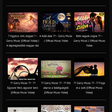
? Vigyázz rám, Angyal ? –
A hold dala ?? – Gerry Music
Bele vagyok zúgva ?? –
Gerry Music (Official Video) |
| Official Music Video
Gerry Music | Official Music
A legmeghatóbb magyar dal
Video
?? Gerry Music ?? - ??
?? Gerry Music ?? - ?? Mit
?? Gerry Music ?? - ?? Fújja
Egyszer fenn, egyszer lenn
akarsz a boldogságtól
el a szél (Official Music
(Official Music Video)
(Official Music Video)
Video)