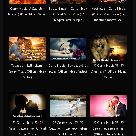
Gerry Music - A Szerelem
Balatoni nyár – Gerry Music
Most élsz – Gerry Music
lángja (Official Music Video)
(Official Music Video) ?
(Official Music Video) ☀️
Magyar nyári sláger
Inspiráló magyar dal
Te vagy aki kell nekem -
Gerry Music - Egy szál vörös
?? Gerry Music ?? - ??
Gerry Music (Official Music
rózsa (Official Music Video)
Dreams ?? (Official Music
Video)
Video)
?? Gerry Music ?? - ??
?? Gerry Music ?? - ??
?? Gerry Music ?? - ??
Valamit szeretnék (Official
Köszönöm, hogy vagy nekem
Szerelmet szerelemért
Music Video)
(Official Music Video)
(Official Music Video)