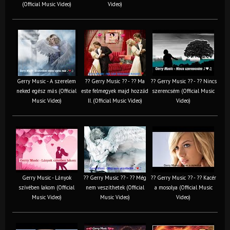
(Official Music Video)
Video)
Gerry Music - A szerelem
?? Gerry Music ?? - ?? Ma
?? Gerry Music ?? - ?? Nincs
neked egész más (Official
este felmegyek majd hozzád
szerencsém (Official Music
Music Video)
II. (Official Music Video)
Video)
Gerry Music - Lányok
?? Gerry Music ?? - ?? Még
?? Gerry Music ?? - ?? Kacér
szívében lakom (Official
nem veszíthetek (Official
a mosolya (Official Music
Music Video)
Music Video)
Video)