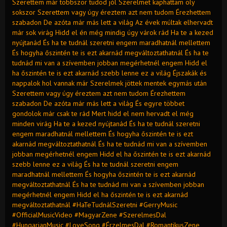
Szerettem már többször tudod jól Szerelmet kaphattam oly
sokszor Szerettem vagy úgy éreztem azt nem tudom Érezhettem
szabadon De azóta már más lett a világ Az évek múltak elhervadt
már sok virág Hidd el én még mindig úgy várok rád Ha te a kezed
nyújtanád És ha te tudnál szeretni engem maradhatnál mellettem
És hogyha őszintén te is ezt akarnád megváltoztathatnál És ha te
tudnád mi van a szívemben jobban megérhetnél engem Hidd el
ha őszintén te is ezt akarnád szebb lenne ez a világ Éjszakák és
nappalok hol vannak már Szerelmek jöttek mentek egymás után
Szerettem vagy úgy éreztem azt nem tudom Érezhettem
szabadon De azóta már más lett a világ És egyre többet
gondolok már csak te rád Mert hidd el nem hervadt el még
minden virág Ha te a kezed nyújtanád És ha te tudnál szeretni
engem maradhatnál mellettem És hogyha őszintén te is ezt
akarnád megváltoztathatnál És ha te tudnád mi van a szívemben
jobban megérhetnél engem Hidd el ha őszintén te is ezt akarnád
szebb lenne ez a világ És ha te tudnál szeretni engem
maradhatnál mellettem És hogyha őszintén te is ezt akarnád
megváltoztathatnál És ha te tudnád mi van a szívemben jobban
megérhetnél engem Hidd el ha őszintén te is ezt akarnád
megváltoztathatnál #HaTeTudnálSzeretni #GerryMusic
#OfficialMusicVideo #MagyarZene #SzerelmesDal
#HungarianMusic #LoveSong #ÉrzelmesDal #RomantikusZene