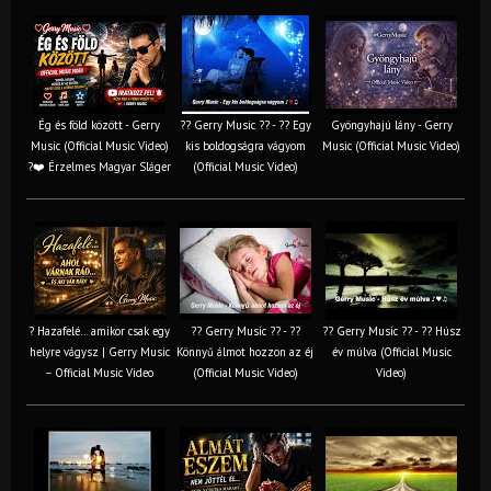
Ég és föld között - Gerry
?? Gerry Music ?? - ?? Egy
Gyöngyhajú lány - Gerry
Music (Official Music Video)
kis boldogságra vágyom
Music (Official Music Video)
?❤️ Érzelmes Magyar Sláger
(Official Music Video)
? Hazafelé… amikor csak egy
?? Gerry Music ?? - ??
?? Gerry Music ?? - ?? Húsz
helyre vágysz | Gerry Music
Könnyű álmot hozzon az éj
év múlva (Official Music
– Official Music Video
(Official Music Video)
Video)