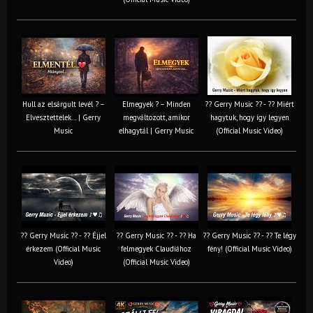
Hull az elsárgult levél ? –
Elmegyek ? – Minden
?? Gerry Music ?? - ?? Miért
Elvesztettelek… | Gerry
megváltozott, amikor
hagytuk, hogy így legyen
Music
elhagytál | Gerry Music
(Official Music Video)
?? Gerry Music ?? - ?? Éjjel
?? Gerry Music ?? - ?? Ha
?? Gerry Music ?? - ?? Te légy
érkezem (Official Music
felmegyek Claudiához
fény! (Official Music Video)
Video)
(Official Music Video)