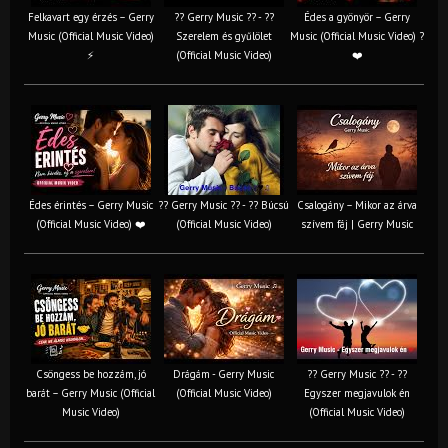
Felkavart egy érzés – Gerry
?? Gerry Music ?? - ??
Édes a gyönyör – Gerry
Music (Official Music Video)
Szerelem és gyűlölet
Music (Official Music Video) ?
⚡
(Official Music Video)
❤️
Édes érintés – Gerry Music
?? Gerry Music ?? - ?? Búcsú
Csalogány – Mikor az árva
(Official Music Video) ❤️
(Official Music Video)
szívem fáj | Gerry Music
Csöngess be hozzám, jó
Drágám - Gerry Music
?? Gerry Music ?? - ??
barát – Gerry Music (Official
(Official Music Video)
Egyszer megjavulok én
Music Video)
(Official Music Video)