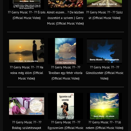
?? Gerry Music ?? - ?? Érzés
Almát eszem… ? De közben
?? Gerry Music ?? - ?? Száz
(Official Music Video)
összetört a szívem | Gerry
út (Official Music Video)
Music (Official Music Video)
?? Gerry Music ?? - ?? Ha
?? Gerry Music ?? - ??
?? Gerry Music ?? - ??
volna még időm (Official
Távolban egy fehér vitorla
Göncölszekér (Official Music
Music Video)
(Official Music Video)
Video)
?? Gerry Music ?? - ??
?? Gerry Music ?? - ??
?? Gerry Music ?? - ?? Jó
Boldog születésnapot
Egyszerűen (Official Music
nekem (Official Music Video)