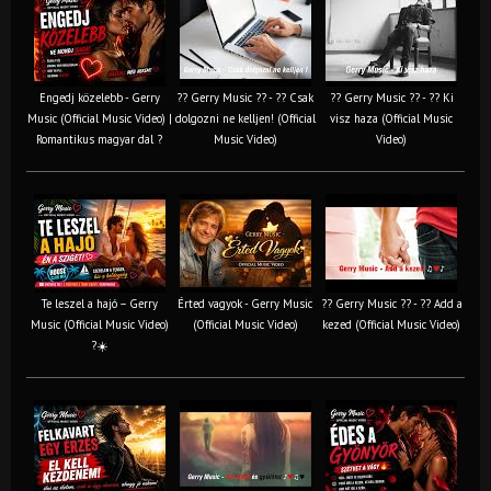
Engedj közelebb - Gerry
?? Gerry Music ?? - ?? Csak
?? Gerry Music ?? - ?? Ki
Music (Official Music Video) |
dolgozni ne kelljen! (Official
visz haza (Official Music
Romantikus magyar dal ?
Music Video)
Video)
Te leszel a hajó – Gerry
Érted vagyok - Gerry Music
?? Gerry Music ?? - ?? Add a
Music (Official Music Video)
(Official Music Video)
kezed (Official Music Video)
?☀️