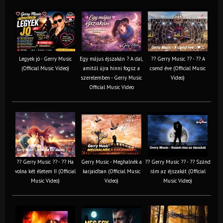
Legyek jó - Gerry Music
Egy május éjszakán ? A dal,
?? Gerry Music ?? - ?? A
(Official Music Video)
amitől újra hinni fogsz a
csend éve (Official Music
szerelemben - Gerry Music
Video)
Official Music Video
?? Gerry Music ?? - ?? Ha
Gerry Music - Meghalnék a
?? Gerry Music ?? - ?? Szánd
volna két életem II (Official
karjaidban (Official Music
rám az éjszakát (Official
Music Video)
Video)
Music Video)