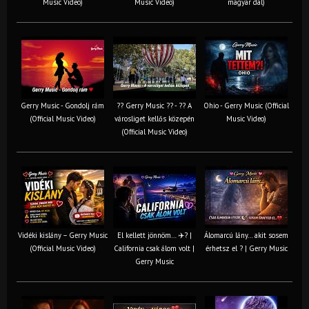
Music Video)
Music Video)
magyar dal)
Gerry Music - Gondolj rám
?? Gerry Music ?? - ?? A
Ohio - Gerry Music (Official
(Official Music Video)
városliget kellős közepén
Music Video)
(Official Music Video)
Vidéki kislány – Gerry Music
El kellett jönnöm… ✈️? |
Álomarcú lány… akit sosem
(Official Music Video)
California csak álom volt |
érhetsz el ? | Gerry Music
Gerry Music