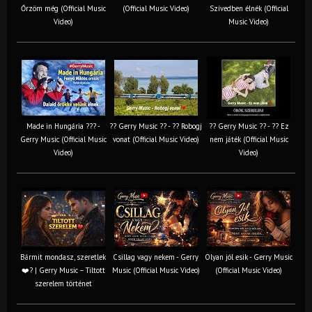
Őrzöm még (Official Music
(Official Music Video)
Szívedben élnék (Official
Video)
Music Video)
Made in Hungária ??? -
?? Gerry Music ?? - ?? Robogj
?? Gerry Music ?? - ?? Ez
Gerry Music (Official Music
vonat (Official Music Video)
nem játék (Official Music
Video)
Video)
Bármit mondasz, szeretlek
Csillag vagy nekem - Gerry
Olyan jól esik - Gerry Music
❤️‍? | Gerry Music – Tiltott
Music (Official Music Video)
(Official Music Video)
szerelem történet