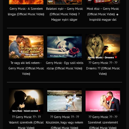
Gerry Music - A Szerelem
Balatoni nyár – Gerry Music
Most élsz – Gerry Music
lángja (Official Music Video)
(Official Music Video) ?
(Official Music Video) ☀️
Magyar nyári sláger
Inspiráló magyar dal
Te vagy aki kell nekem -
Gerry Music - Egy szál vörös
?? Gerry Music ?? - ??
Gerry Music (Official Music
rózsa (Official Music Video)
Dreams ?? (Official Music
Video)
Video)
?? Gerry Music ?? - ??
?? Gerry Music ?? - ??
?? Gerry Music ?? - ??
Valamit szeretnék (Official
Köszönöm, hogy vagy nekem
Szerelmet szerelemért
Music Video)
(Official Music Video)
(Official Music Video)