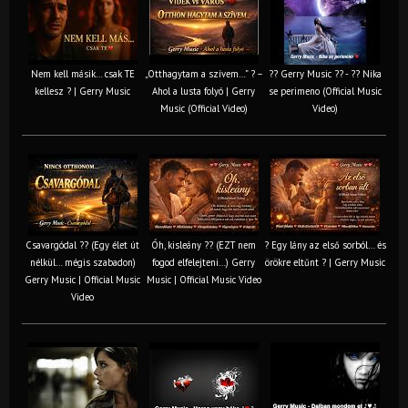
Nem kell másik… csak TE
„Otthagytam a szívem…” ? –
?? Gerry Music ?? - ?? Nika
kellesz ? | Gerry Music
Ahol a lusta folyó | Gerry
se perimeno (Official Music
Music (Official Video)
Video)
Csavargódal ?? (Egy élet út
Óh, kisleány ?? (EZT nem
? Egy lány az első sorból… és
nélkül… mégis szabadon)
fogod elfelejteni…) Gerry
örökre eltűnt ? | Gerry Music
Gerry Music | Official Music
Music | Official Music Video
Video