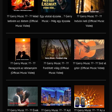
?? Gerry Music ?? - ?? Veled
Egy utolsó éjszaka… ? Gerry
?? Gerry Music ?? - ??
leélném az életem (Official
Music – Még egy éjszaka
Indulni kell (Official Music
Music Video)
Video)
?? Gerry Music ?? - ??
?? Gerry Music ?? - ??
?? Gerry Music ?? - ?? Sírd el
Haragszik az édesanyám
Fordított világ (Official
gitár (Official Music Video)
(Official Music Video)
Music Video)
?? Gerry Music ?? - ?? Ének
?? Gerry Music ?? - ?? Azt
?? Gerry Music ?? - ?? Az a