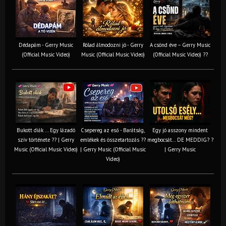
Dédapám - Gerry Music
Rólad álmodozni jó - Gerry
A csönd éve – Gerry Music
(Official Music Video)
Music (Official Music Video)
(Official Music Video) ??
Bukott diák ... Egy lázadó
Csepereg az eső - Barátság,
Egy jó asszony mindent
szív története ?? | Gerry
emlékek és összetartozás ?️?
megbocsát… DE MEDDIG? ?
Music (Official Music Video)
| Gerry Music (Official Music
| Gerry Music
Video)