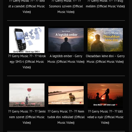
?? Gerry Music ?? - ?? Törd
?? Gerry Music ?? - ??
?? Gerry Music ?? - ?? Bújj
át a csendet (Official Music
Szomorú szívem (Official
mellém (Official Music Video)
Video)
Music Video)
?? Gerry Music ?? - ?? Várok
A legtöbb ember - Gerry
Okosabban kéne élni – Gerry
egy SMS-t (Official Music
Music (Official Music Video)
Music (Official Music Video)
Video)
?? Gerry Music ?? - ?? Senki
?? Gerry Music ?? - ?? Nem
?? Gerry Music ?? - ?? Jött
nem szeret (Official Music
tudok élni nélküled (Official
veled a nyár (Official Music
Video)
Music Video)
Video)