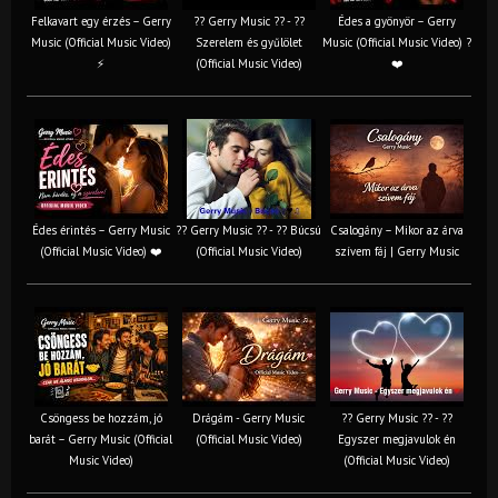
Felkavart egy érzés – Gerry
?? Gerry Music ?? - ??
Édes a gyönyör – Gerry
Music (Official Music Video)
Szerelem és gyűlölet
Music (Official Music Video) ?
⚡
(Official Music Video)
❤️
Édes érintés – Gerry Music
?? Gerry Music ?? - ?? Búcsú
Csalogány – Mikor az árva
(Official Music Video) ❤️
(Official Music Video)
szívem fáj | Gerry Music
Csöngess be hozzám, jó
Drágám - Gerry Music
?? Gerry Music ?? - ??
barát – Gerry Music (Official
(Official Music Video)
Egyszer megjavulok én
Music Video)
(Official Music Video)