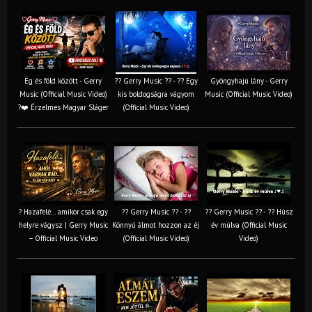
Ég és föld között - Gerry
?? Gerry Music ?? - ?? Egy
Gyöngyhajú lány - Gerry
Music (Official Music Video)
kis boldogságra vágyom
Music (Official Music Video)
?❤️ Érzelmes Magyar Sláger
(Official Music Video)
? Hazafelé… amikor csak egy
?? Gerry Music ?? - ??
?? Gerry Music ?? - ?? Húsz
helyre vágysz | Gerry Music
Könnyű álmot hozzon az éj
év múlva (Official Music
– Official Music Video
(Official Music Video)
Video)