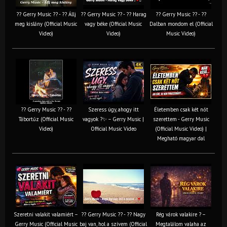
?? Gerry Music ?? - ?? Állj
?? Gerry Music ?? - ?? Harag
?? Gerry Music ?? - ??
meg kislány (Official Music
vagy béke (Official Music
Dalban mondom el (Official
Video)
Video)
Music Video)
?? Gerry Music ?? - ??
Szeress úgy, ahogy itt
Életemben csak két nőt
Tábortűz (Official Music
vagyok ?✨ – Gerry Music |
szerettem - Gerry Music
Video)
Official Music Video
(Official Music Video) |
Megható magyar dal
Szeretni valakit valamiért –
?? Gerry Music ?? - ?? Nagy
Rég várok valakire ? –
Gerry Music (Official Music
baj van, hol a szívem (Official
Megtalálom valaha az