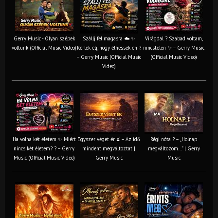
Gerry Music - Olyan szépek
Szállj fel magasra ☁️ ✨
Virágdal ? Szabad voltam,
voltunk (Official Music Video)
Kérlek élj, hogy élhessek én ?
nincstelen ✨ – Gerry Music
– Gerry Music (Official Music
(Official Music Video)
Video)
Ha volna két életem ✨ Miért
Egyszer véget ér ⏳ – Az idő
Régi nóta ? – „Holnap
nincs két életem? ? – Gerry
mindent megváltoztat |
megváltozom…” | Gerry
Music (Official Music Video)
Gerry Music
Music