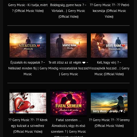
Gerry Music - Ki tudja, miért
Boldogság, gyere haza ? –
?? Gerry Music ?? - ?? Pedró
? (Official Music Video)
Vártalak… | Gerry Music
kocsmája (Official Music
(Official Video)
Video)
Éjszakák és nappalok ? –
Te ott állsz az út végén ❤️ –
Kell, hogy várj ? –
Nélküled minden fáj | Gerry
Mindig visszatalálok hozzád
Visszajövök hozzád… | Gerry
Music
| Gerry Music
Music (Official Video)
?? Gerry Music ?? - ?? Kérek
Fiatal szerelem ...
?? Gerry Music ?? - ?? Jeremy
egy kulcsot a szívedhez
Álmodozás, vágy és első
(Official Music Video)
(Official Music Video)
szerelem ? | Gerry Music