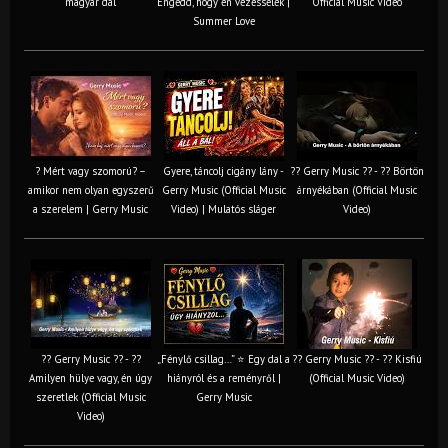
magyar dal
Engedd, hogy én vezesselek |
Official Music Video
Summer Love
? Mért vagy szomorú? –
Gyere, táncolj cigány lány -
?? Gerry Music ?? - ?? Börtön
amikor nem olyan egyszerű
Gerry Music (Official Music
árnyékában (Official Music
a szerelem | Gerry Music
Video) | Mulatós sláger
Video)
?? Gerry Music ?? - ??
„Fénylő csillag…” ⭐ Egy dal a
?? Gerry Music ?? - ?? Kisfiú
Amilyen hülye vagy, én úgy
hiányról és a reményről |
(Official Music Video)
szeretlek (Official Music
Gerry Music
Video)