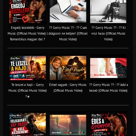
Engedj közelebb - Gerry
?? Gerry Music ?? - ?? Csak
?? Gerry Music ?? - ?? Ki
Music (Official Music Video) |
dolgozni ne kelljen! (Official
visz haza (Official Music
Romantikus magyar dal ?
Music Video)
Video)
Te leszel a hajó – Gerry
Érted vagyok - Gerry Music
?? Gerry Music ?? - ?? Add a
Music (Official Music Video)
(Official Music Video)
kezed (Official Music Video)
?☀️