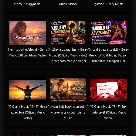
Video) ? Magyar dal
Music Video)
igazit? | Gerry Music
Nem tudlak elfeledni - Gerry
Kislány a zongoránál - Gerry
Táncold át az éjszakát - Gerry
Music (Official Music Video)
Music (Official Music Video)
Music (Official Music Video) |
?? Megható magyar sláger
Romantikus Magyar Dal
?? Gerry Music ?? - ?? Nézz
? „Nem kell, hogy válaszolj…”
?? Gerry Music ?? - ?? Egy
az ég felé (Official Music
– Levél a távolból | Gerry
buta levél (Official Music
Video)
Music
Video)