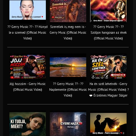
?? Gerry Music ?? - ?? Húnyd
Szeretlek is, meg nem is -
?? Gerry Music ?? - ??
le a szemed (Official Music
Gerry Musc (Official Music
Szóljon hangosan az ének
Video)
Video)
(Official Music Video)
Jöjj hozzám - Gerry Music
?? Gerry Music ?? - ??
Ha én szél lehetnék - Gerry
(Official Music Video)
Naplemente (Official Music
Music (Official Music Video) ?️
Video)
❤️ Érzelmes Magyar Sláger