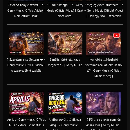
? Mondd hány éjszakát… ? –
? Elmúlt az éjjel… ? – Gerry
? Még egyszer láthatnám… ?
Gerry Music (Official Video) |
Music (Official Video) | Csak
– Gerry Music (Official Video)
Nem értheti senki
álom voltál
| Csak egy szó… „szeretlek”
? Szerelemre születtem ❤️ –
Banális történet… vagy
Homokóra ... Megható
Gerry Music (Official Video) |
mégsem? ? | Gerry Music
szerelmes dal az elmúlásról
A szenvedély éjszakája
⏳? | Gerry Music (Official
Music Video) |
Április - Gerry Music (Official
Amikor együtt tűnik el a
? Fáj … ez a nyár nem jön
Music Video) | Romantikus
világ... ? Gerry Music –
vissza már | Gerry Music –