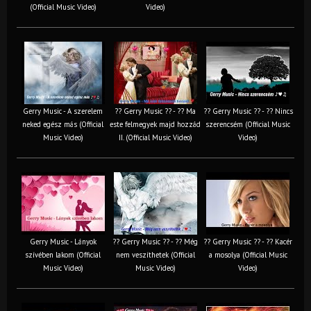
(Official Music Video)
Video)
Gerry Music - A szerelem
?? Gerry Music ?? - ?? Ma
?? Gerry Music ?? - ?? Nincs
neked egész más (Official
este felmegyek majd hozzád
szerencsém (Official Music
Music Video)
II. (Official Music Video)
Video)
Gerry Music - Lányok
?? Gerry Music ?? - ?? Még
?? Gerry Music ?? - ?? Kacér
szívében lakom (Official
nem veszíthetek (Official
a mosolya (Official Music
Music Video)
Music Video)
Video)