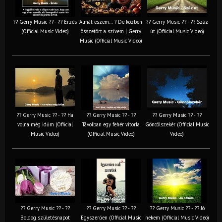
?? Gerry Music ?? - ?? Érzés
Almát eszem… ? De közben
?? Gerry Music ?? - ?? Száz
(Official Music Video)
összetört a szívem | Gerry
út (Official Music Video)
Music (Official Music Video)
?? Gerry Music ?? - ?? Ha
?? Gerry Music ?? - ??
?? Gerry Music ?? - ??
volna még időm (Official
Távolban egy fehér vitorla
Göncölszekér (Official Music
Music Video)
(Official Music Video)
Video)
?? Gerry Music ?? - ??
?? Gerry Music ?? - ??
?? Gerry Music ?? - ?? Jó
Boldog születésnapot
Egyszerűen (Official Music
nekem (Official Music Video)