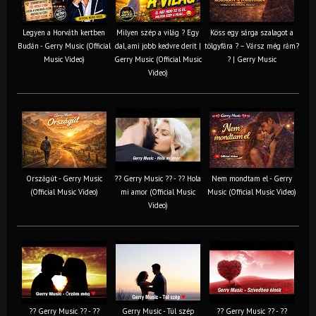
Legyen a Horváth kertben
Milyen szép a világ ? Egy
Köss egy sárga szalagot a
Budán - Gerry Music (Official
dal, ami jobb kedvre derít |
tölgyfára ?️ – Vársz még rám?
Music Video)
Gerry Music (Official Music
? | Gerry Music
Video)
Országút - Gerry Music
?? Gerry Music ?? - ?? Hola
Nem mondtam el - Gerry
(Official Music Video)
mi amor (Official Music
Music (Official Music Video)
Video)
?? Gerry Music ?? - ??
Gerry Music - Túl szép
?? Gerry Music ?? - ??