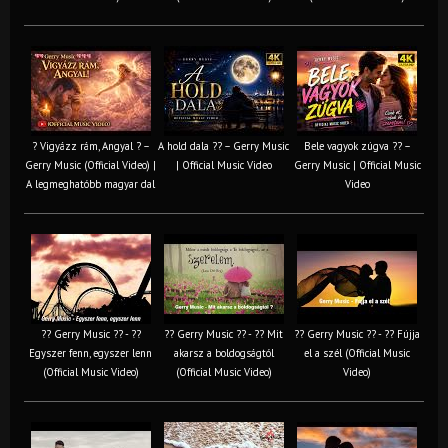
? Vigyázz rám, Angyal ? –
A hold dala ?? – Gerry Music
Bele vagyok zúgva ?? –
Gerry Music (Official Video) |
| Official Music Video
Gerry Music | Official Music
A legmeghatóbb magyar dal
Video
?? Gerry Music ?? - ??
?? Gerry Music ?? - ?? Mit
?? Gerry Music ?? - ?? Fújja
Egyszer fenn, egyszer lenn
akarsz a boldogságtól
el a szél (Official Music
(Official Music Video)
(Official Music Video)
Video)