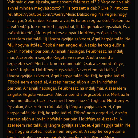
Volt már olyan éjszaka, amit sosem felejtesz el? ? Vagy volt valaki,
akivel minden megváltozott? ? Ha tetszett a dal: ? Like ? Iratkozz
fel https://youtube.com/c/GerryMusic Dalszöveg: Na végre, hogy
itt a nyár, Sok ember kalandra vár, És ha pezseg az élet, Nekem az
a való világ. Ide nem kell nagykabát, Itt lángolnak az éjszakák, És a
csókok tüzétől, Melegebb lesz a nyár. Holdfényes éjszakán, A
szerelem rád talál, Új lángra gyújtja szívedet, égni hagyja talán. Ne
félj, hogyha átölel, Többé nem enged el, A szép herceg eljön a
lován, hófehér paripán. A hajnali napsugár, Felébreszt, na indulj
már, A szerelem szigete, Régóta visszavár. Ahol a csend a
legszebb szó, Mert az ki nem mondható, Csak a szemed fénye,
hozzá fogható. Holdfényes éjszakán, A szerelem rád talál, Új
lángra gyújtja szívedet, égni hagyja talán. Ne félj, hogyha átölel,
Többé nem enged el, A szép herceg eljön a lován, hófehér
paripán. A hajnali napsugár, Felébreszt, na indulj már, A szerelem
szigete, Régóta visszavár. Ahol a csend a legszebb szó, Mert az ki
nem mondható, Csak a szemed fénye, hozzá fogható. Holdfényes
éjszakán, A szerelem rád talál, Új lángra gyújtja szívedet, égni
hagyja talán. Ne félj, hogyha átölel, Többé nem enged el, A szép
herceg eljön a lován, hófehér paripán. Holdfényes éjszakán, A
szerelem rád talál, Új lángra gyújtja szívedet, égni hagyja talán. Ne
félj, hogyha átölel, Többé nem enged el, A szép herceg eljön a
lován, hófehér paripán. #HoldfényesÉjszakán #GerryMusic