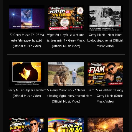
?? Gerry Music ?? - ?? Ma
Véget ért a nyár ☀️ A strand
Gerry Music - Nem lehet
este felmegyek hozzád
is üres már ? – Gerry Music
boldogságot venni (Official
(Official Music Video)
(Official Music Video)
Music Video)
Gerry Music - Igazi szerelem
?? Gerry Music ?? - ?? Nehéz
Fiam ?‍? Az életem te vagy
(Official Music Video)
a boldogságtól búcsút venni
fiam... - Gerry Music (Official
(Official Music Video)
Music Video)