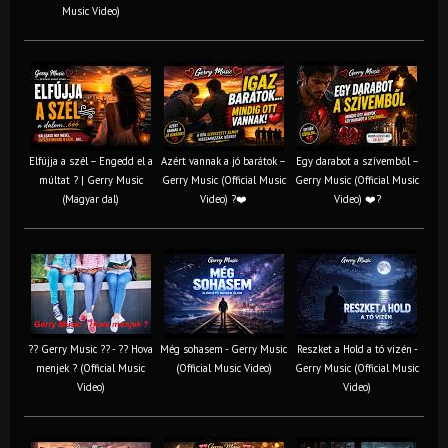
Music Video)
Elfújja a szél – Engedd el a
Azért vannak a jó barátok –
Egy darabot a szívemből –
múltat ? | Gerry Music
Gerry Music (Official Music
Gerry Music (Official Music
(Magyar dal)
Video) ?❤️
Video) ❤️?
?? Gerry Music ?? - ?? Hova
Még sohasem - Gerry Music
Reszket a Hold a tó vizén -
menjek ? (Official Music
(Official Music Video)
Gerry Music (Official Music
Video)
Video)