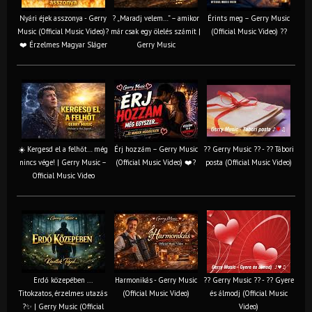
Nyári éjek asszonya - Gerry
? „Maradj velem…” – amikor
Érints meg – Gerry Music
Music (Official Music Video)?
már csak egy ölelés számít |
(Official Music Video) ??
❤️ Érzelmes Magyar Sláger
Gerry Music
☀️ Kergesd el a felhőt… még
Érj hozzám – Gerry Music
?? Gerry Music ?? - ?? Tábori
nincs vége! | Gerry Music –
(Official Music Video) ❤️?
posta (Official Music Video)
Official Music Video
Erdő közepében ...
Harmonikás - Gerry Music
?? Gerry Music ?? - ?? Gyere
Titokzatos, érzelmes utazás
(Official Music Video)
és álmodj (Official Music
?✨ | Gerry Music (Official
Video)