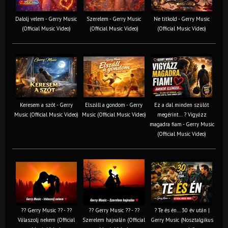
Dalolj velem - Gerry Music
Szerelem - Gerry Music
Ne titkold - Gerry Music
(Official Music Video)
(Official Music Video)
(Official Music Video)
Keresem a szót - Gerry
Elszáll a gondom - Gerry
Ez a dal minden szülőt
Music (Official Music Video)
Music (Official Music Video)
megérint… ? Vigyázz
magadra fiam - Gerry Music
(Official Music Video)
?? Gerry Music ?? - ??
?? Gerry Music ?? - ??
? Te és én… 30 év után |
Válaszolj nekem (Official
Szerelem hajnalán (Official
Gerry Music (Nosztalgikus