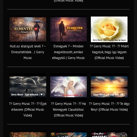
(Official Music Video)
Hull az elsárgult levél ? –
Elmegyek ? – Minden
?? Gerry Music ?? - ?? Miért
Elvesztettelek… | Gerry
megváltozott, amikor
hagytuk, hogy így legyen
Music
elhagytál | Gerry Music
(Official Music Video)
?? Gerry Music ?? - ?? Éjjel
?? Gerry Music ?? - ?? Ha
?? Gerry Music ?? - ?? Te légy
érkezem (Official Music
felmegyek Claudiához
fény! (Official Music Video)
Video)
(Official Music Video)