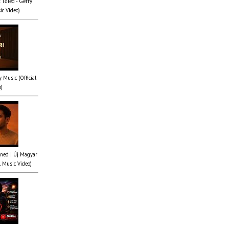
 Tőled - Gerry
ic Video)
y Music (Official
o)
ened | Új Magyar
l Music Video)