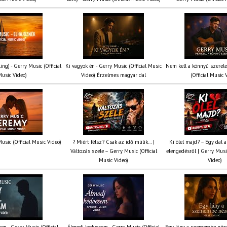
ing) - Gerry Music (Official
Ki vagyok én - Gerry Music (Official Music
Nem kell a könnyű szerel
usic Video)
Video) Érzelmes magyar dal
(Official Music 
usic (Official Music Video)
? Miért félsz? Csak az idő múlik… |
Ki ölel majd? – Egy dal a
Változás szele – Gerry Music (Official
elengedésről | Gerry Music
Music Video)
Video)
am - Gerry Music (Official
Álmodj kedvesem - Gerry Music (Official
Egy lány a szemembe néze