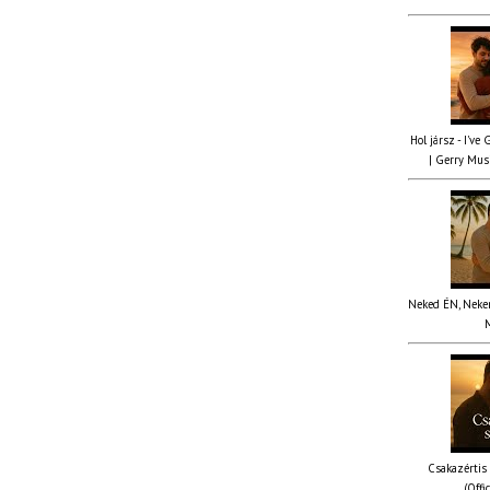
Hol jársz - I've
| Gerry Musi
Neked ÉN, Nekem
M
Csakazértis
(Offi