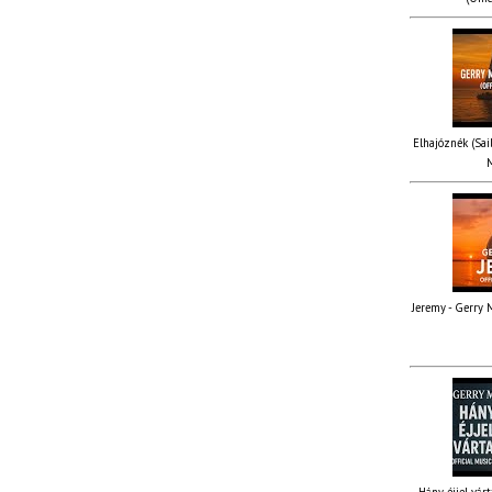
Elhajóznék (Sail
M
Jeremy - Gerry M
Hány éjjel várt