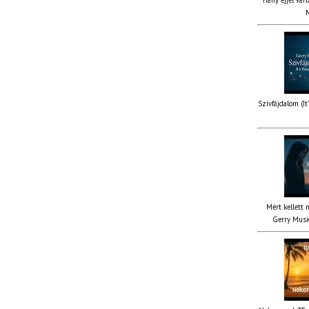
M
Szívfájdalom (It
Mért kellett 
Gerry Music