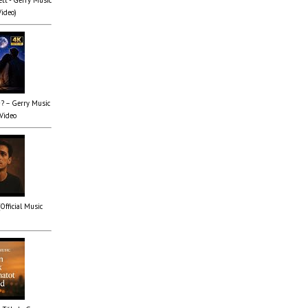
Video)
✨? – Gerry Music
 Video
(Official Music