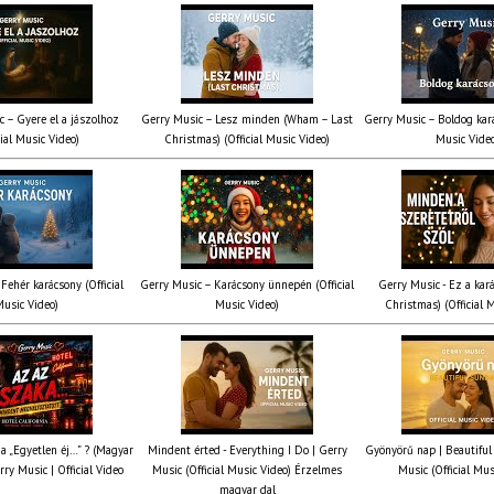
c – Gyere el a jászolhoz
Gerry Music – Lesz minden (Wham – Last
Gerry Music – Boldog kará
cial Music Video)
Christmas) (Official Music Video)
Music Vide
Fehér karácsony (Official
Gerry Music – Karácsony ünnepén (Official
Gerry Music - Ez a kará
usic Video)
Music Video)
Christmas) (Official 
ia „Egyetlen éj…” ? (Magyar
Mindent érted - Everything I Do | Gerry
Gyönyörű nap | Beautiful
rry Music | Official Video
Music (Official Music Video) Érzelmes
Music (Official Mus
magyar dal