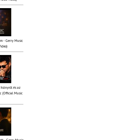
em - Gerry Music
Video)
 hiányról és az
 (Official Music
tt - Gerry Music