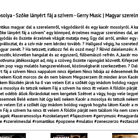
solya - Szőke lányért fáj a szívem - Gerry Music | Magyar szerel
tikus magyar dal a szerelemről, vágyódásról és egy kacér mosolyról. A ka
őke lányért fáj a szívem” egy könnyed, érzelmes magyar szerelmes dal, a
gyódás és őszinte érzelmek világát mutatja meg. Egy dal arról, amikor egy
áltoztat, és a szív már nem kérdez tovább. ? Hallgasd végig, ha szereted 
yar zenét. ? Ha tetszett, iratkozz fel és oszd meg! ? Rövid dalelemzés: A
ozitív, közvetlen hangulat és az egyszerű, fülbemászó refrén. A „kacér mo
otívuma játékosságot ad, míg a szöveg őszinte rajongást közvetít. Kifejezet
ám pop vagy mulatós hangszereléssel, közönségbarát szerkezetben. ? Dal
t fáj a szívem Nincs nappalom nincs éjjelem Nincs hibája az édesemnek B
l nekem Kicsit morcos de én nem bánom Megszerzem őt minden áron Kacé
nekem Büszkén járok ha ő van velem Ezt a szőkét úgy imádom boldog vagy
a mosolya és tetszik nekem Fáj a szívem ha nincs itt velem A földön párjá
et odébb állok Ábrándokat nem kergetek Szétvet a vágy, hogy vele legye
desemnek Belé estem hát úgy kell nekem Kacér a mosolya és tetszik neke
van velem Ezt a szőkét úgy imádom boldog vagyok hogyha látom Kacér a m
m Fáj a szívem ha nincs itt velem A földön párját nem találom Ha nem sze
htagek: #kaceramosolya #szokelanyert #fajaszivem #gerrymusic #magyarda
 #szerelmesdal #romantikus #popzene #mulatos #zeneszerzo #eztaszo