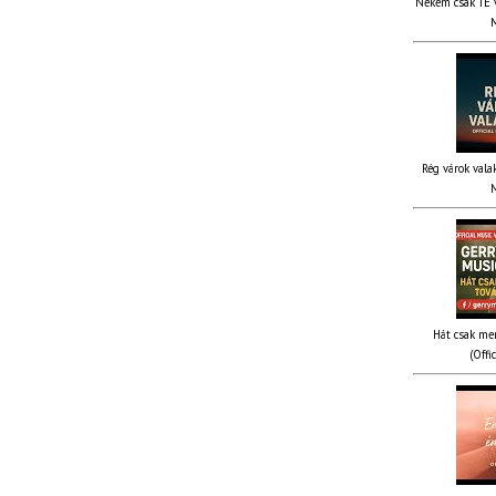
Nekem csak TE v
M
Rég várok valak
M
Hát csak me
(Offi