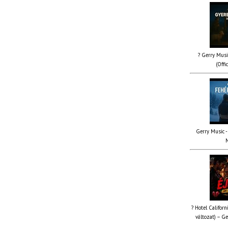
? Gerry Musi
(Offi
Gerry Music - 
M
? Hotel Californ
változat) – Ge