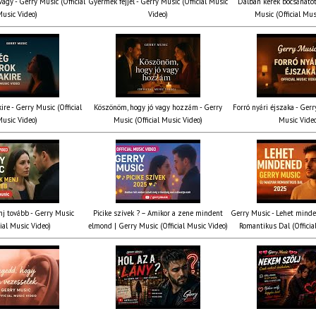
agy - Gerry Music (Official
Gyermek fejjel - Gerry Music (Official Music
Dalban kérek bocsánatot
usic Video)
Video)
Music (Official Mus
ire - Gerry Music (Official
Köszönöm, hogy jó vagy hozzám - Gerry
Forró nyári éjszaka - Gerr
usic Video)
Music (Official Music Video)
Music Vide
nj tovább - Gerry Music
Picike szívek ? – Amikor a zene mindent
Gerry Music - Lehet mind
cial Music Video)
elmond | Gerry Music (Official Music Video)
Romantikus Dal (Officia