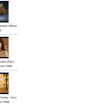
csonyt (Official
o)
csony (That's
Music Video)
 Sunday - Gerry
ic Video)