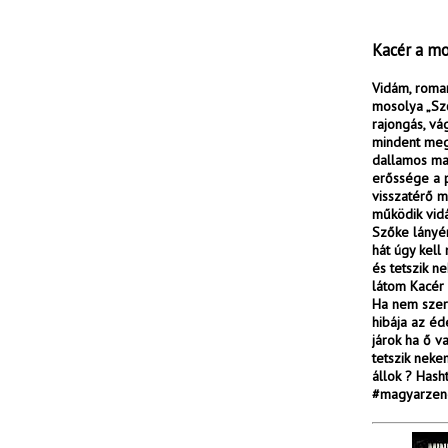
Kacér a mo
Vidám, roman
mosolya „Sz
rajongás, vá
mindent megv
dallamos mag
erőssége a p
visszatérő m
működik vid
Szőke lányér
hát úgy kel
és tetszik 
látom Kacér 
Ha nem szer
hibája az é
járok ha ő 
tetszik neke
állok ? Has
#magyarzene