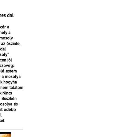
mes dal
cér a
mely a
 mosoly
az őszinte,
 dal
soly”
ten jól
szöveg:
elé estem
r a mosolya
ok hogyha
t nem találom
k Nincs
m Büszkén
osolya és
ret odébb
l
ket