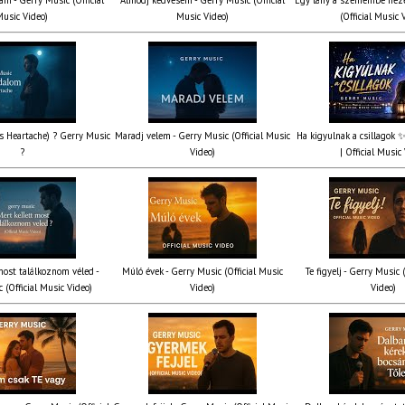
usic Video)
Music Video)
(Official Music 
’s Heartache) ? Gerry Music
Maradj velem - Gerry Music (Official Music
Ha kigyulnak a csillagok 
?
Video)
| Official Music
most találkoznom véled -
Múló évek - Gerry Music (Official Music
Te figyelj - Gerry Music 
 (Official Music Video)
Video)
Video)