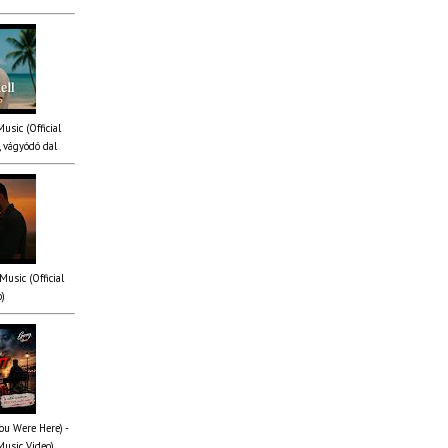
Music (Official
 vágyódó dal
Music (Official
o)
You Were Here) -
Music Video)