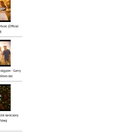
usic (Official
o)
 vágyom - Gerry
elmes dal
lik karácsony
Video)