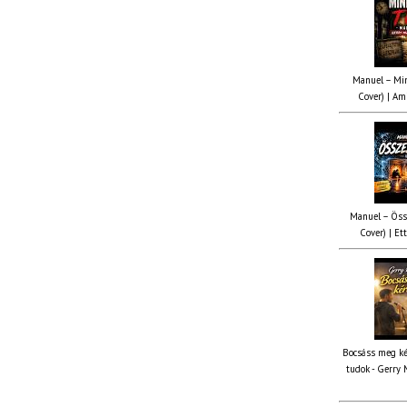
Manuel – Min
Cover) | Ami
Manuel – Öss
Cover) | Ett
Bocsáss meg ké
tudok - Gerry 