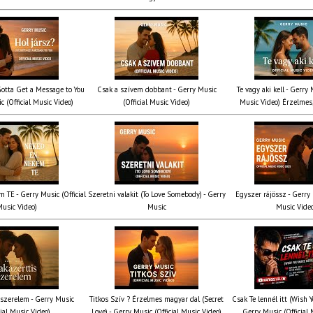
 Gotta Get a Message to You
Csak a szívem dobbant - Gerry Music
Te vagy aki kell - Gerry 
c (Official Music Video)
(Official Music Video)
Music Video) Érzelmes,
 TE - Gerry Music (Official
Szeretni valakit (To Love Somebody) - Gerry
Egyszer rájössz - Gerry 
usic Video)
Music
Music Vide
 szerelem - Gerry Music
Titkos Szív ? Érzelmes magyar dal (Secret
Csak Te lennél itt (Wish 
cial Music Video)
Love) - Gerry Music (Official Music Video)
Gerry Music (Official 