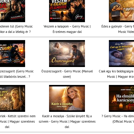
denen túl (Gerry Music
Veszem a kalapom – Gerry Music |
Édes a gyönyör - Gerry M
kor a dal a lélekig ér ?
Érzelmes magyar dal
Music Vide
zezsugorít (Gerry Music
Összezsugorít - Gerry Music (Manuel
Csak egy kis boldogságra
ől libabőrös leszel... ?
cover)
Music | Magyar érz
rlek - Kettőt szeretni nem
Kacér a mosolya - Szőke lányért fáj a
? Gerry Music – Ha elmú
Music | Magyar szerelmes
szívem - Gerry Music | Magyar szerelmes
(Official Music 
dal
dal