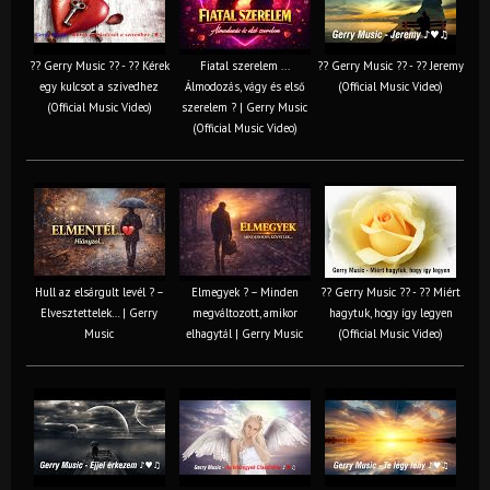
?? Gerry Music ?? - ?? Kérek
Fiatal szerelem ...
?? Gerry Music ?? - ?? Jeremy
egy kulcsot a szívedhez
Álmodozás, vágy és első
(Official Music Video)
(Official Music Video)
szerelem ? | Gerry Music
(Official Music Video)
Hull az elsárgult levél ? –
Elmegyek ? – Minden
?? Gerry Music ?? - ?? Miért
Elvesztettelek… | Gerry
megváltozott, amikor
hagytuk, hogy így legyen
Music
elhagytál | Gerry Music
(Official Music Video)