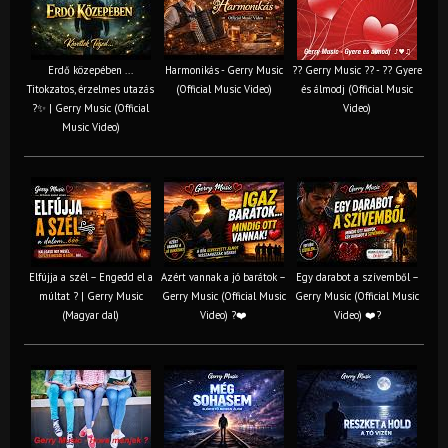
Erdő közepében ...
Harmonikás - Gerry Music
?? Gerry Music ?? - ?? Gyere
Titokzatos, érzelmes utazás
(Official Music Video)
és álmodj (Official Music
?✨ | Gerry Music (Official
Video)
Music Video)
Elfújja a szél – Engedd el a
Azért vannak a jó barátok –
Egy darabot a szívemből –
múltat ? | Gerry Music
Gerry Music (Official Music
Gerry Music (Official Music
(Magyar dal)
Video) ?❤️
Video) ❤️?