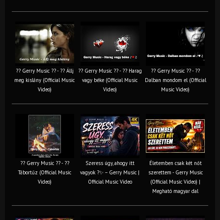
?? Gerry Music ?? - ?? Állj
?? Gerry Music ?? - ?? Harag
?? Gerry Music ?? - ??
meg kislány (Official Music
vagy béke (Official Music
Dalban mondom el (Official
Video)
Video)
Music Video)
?? Gerry Music ?? - ??
Szeress úgy, ahogy itt
Életemben csak két nőt
Tábortűz (Official Music
vagyok ?✨ – Gerry Music |
szerettem - Gerry Music
Video)
Official Music Video
(Official Music Video) |
Megható magyar dal