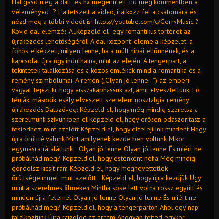
Hallgasd meg a dalt, és ha megérintett, írd meg kommentben a
véleményed! ? Ha tetszett a videó, iratkozz fel a csatornára és
nézd meg a többi videót is! https://youtube.com/c/GerryMusic ?
Rövid dal-elemzés A „Képzeld el” egy romantikus történet az
újrakezdés lehetőségéről. A dal központi eleme a képzelet: a
főhős elképzeli, milyen lenne, ha a múlt hibái eltűnnének, és a
kapcsolat újra úgy indulhatna, mint az elején. A tengerpart, a
tekintetek találkozása és a közös emlékek mind a romantika és a
remény szimbólumai. A refrén („Olyan jó lenne…”) az emberi
vágyat fejezi ki, hogy visszakaphassuk azt, amit elvesztettünk. Fő
témák: második esély elveszett szerelem nosztalgia remény
újrakezdés Dalszöveg: Képzeld el, hogy még mindig szeretsz a
szerelmünk szívünkben él Képzeld el, hogy erősen odaszorítasz a
testedhez, mint azelőtt Képzeld el, hogy elfelejtünk mindent Hogy
újra őrültté válunk Mint amilyenek kezdetben voltunk Mikor
egymásra rátaláltunk Olyan jó lenne Olyan jó lenne És miért ne
próbálnád meg? Képzeld el, hogy esténként néha Még mindig
gondolsz kicsit rám Képzeld el, hogy megnevettetlek
őrültségeimmel, mint azelőtt Képzeld el, hogy újra kezdjük Úgy
mint a szerelmes filmeken Mintha sose lett volna rossz együtt és
minden újra felemel Olyan jó lenne Olyan jó lenne És miért ne
próbálnád meg? Képzeld el, hogy a tengerparton Ahol egy nap
találkoztunk Újra rajzolod az arcom Ahogyan tetted egykor