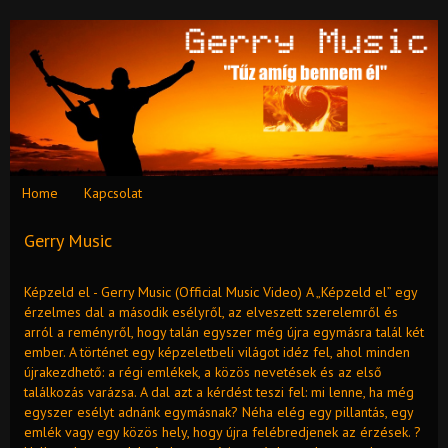
Home
Kapcsolat
Gerry Music
Képzeld el - Gerry Music (Official Music Video) A „Képzeld el” egy
érzelmes dal a második esélyről, az elveszett szerelemről és
arról a reményről, hogy talán egyszer még újra egymásra talál két
ember. A történet egy képzeletbeli világot idéz fel, ahol minden
újrakezdhető: a régi emlékek, a közös nevetések és az első
találkozás varázsa. A dal azt a kérdést teszi fel: mi lenne, ha még
egyszer esélyt adnánk egymásnak? Néha elég egy pillantás, egy
emlék vagy egy közös hely, hogy újra felébredjenek az érzések. ?