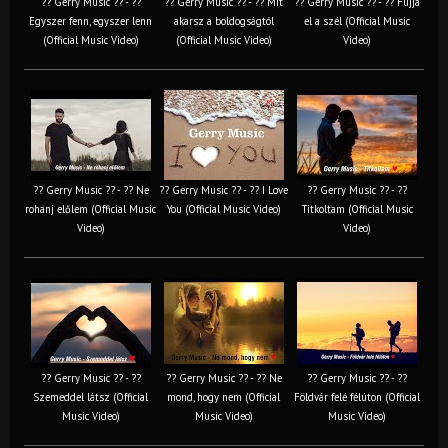
?? Gerry Music ?? - ??
?? Gerry Music ?? - ?? Mit
?? Gerry Music ?? - ?? Fújja
Egyszer fenn, egyszer lenn
akarsz a boldogságtól
el a szél (Official Music
(Official Music Video)
(Official Music Video)
Video)
?? Gerry Music ?? - ?? Ne
?? Gerry Music ?? - ?? I Love
?? Gerry Music ?? - ??
rohanj előlem (Official Music
You (Official Music Video)
Titkoltam (Official Music
Video)
Video)
?? Gerry Music ?? - ??
?? Gerry Music ?? - ?? Ne
?? Gerry Music ?? - ??
Szemeddel látsz (Official
mond, hogy nem (Official
Földvár felé félúton (Official
Music Video)
Music Video)
Music Video)