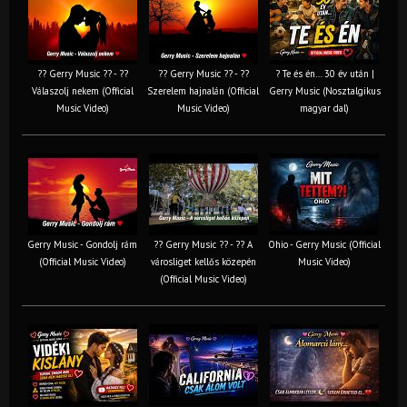
?? Gerry Music ?? - ??
?? Gerry Music ?? - ??
? Te és én… 30 év után |
Válaszolj nekem (Official
Szerelem hajnalán (Official
Gerry Music (Nosztalgikus
Music Video)
Music Video)
magyar dal)
Gerry Music - Gondolj rám
?? Gerry Music ?? - ?? A
Ohio - Gerry Music (Official
(Official Music Video)
városliget kellős közepén
Music Video)
(Official Music Video)