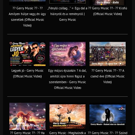
?? Gerry Music ?? - ??
„Fénylő csillag…” ⭐ Egy dal a
?? Gerry Music ?? - ?? Kisfiú
Amilyen hülye vagy, én úgy
hiányról és a reményről |
(Official Music Video)
szeretlek (Official Music
Gerry Music
Video)
Legyek jó - Gerry Music
Egy május éjszakán ? A dal,
?? Gerry Music ?? - ?? A
(Official Music Video)
amitől újra hinni fogsz a
csend éve (Official Music
szerelemben - Gerry Music
Video)
Official Music Video
?? Gerry Music ?? - ?? Ha
Gerry Music - Meghalnék a
?? Gerry Music ?? - ?? Szánd