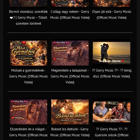
Bármit mondasz, szeretlek
Csillag vagy nekem - Gerry
Olyan jól esik - Gerry Music
❤️‍? | Gerry Music – Tiltott
Music (Official Music Video)
(Official Music Video)
szerelem történet
Múlnak a gyermekévek -
Megemelem a kalapomat -
?? Gerry Music ?? - ?? Amíg
Gerry Music (Official Music
Gerry Music (Official Music
élsz (Official Music Video)
Video)
Video)
Elcserélném én a világot -
Bolond kis életünk - Gerry
?? Gerry Music ?? - ??
Gerry Music (Official Music
Music (Official Music Video)
Gyerünk srácok (Official