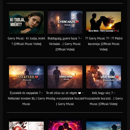
Gerry Music - Ki tudja, miért
Boldogság, gyere haza ? –
?? Gerry Music ?? - ?? Pedró
? (Official Music Video)
Vártalak… | Gerry Music
kocsmája (Official Music
(Official Video)
Video)
Éjszakák és nappalok ? –
Te ott állsz az út végén ❤️ –
Kell, hogy várj ? –
Nélküled minden fáj | Gerry
Mindig visszatalálok hozzád
Visszajövök hozzád… | Gerry
Music
| Gerry Music
Music (Official Video)