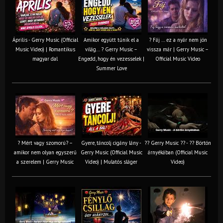
Április - Gerry Music (Official
Amikor együtt tűnik el a
? Fáj … ez a nyár nem jön
Music Video) | Romantikus
világ... ? Gerry Music –
vissza már | Gerry Music –
magyar dal
Engedd, hogy én vezesselek |
Official Music Video
Summer Love
? Mért vagy szomorú? –
Gyere, táncolj cigány lány -
?? Gerry Music ?? - ?? Börtön
amikor nem olyan egyszerű
Gerry Music (Official Music
árnyékában (Official Music
a szerelem | Gerry Music
Video) | Mulatós sláger
Video)