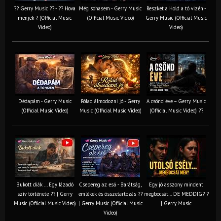
?? Gerry Music ?? - ?? Hova
Még sohasem - Gerry Music
Reszket a Hold a tó vizén -
menjek ? (Official Music
(Official Music Video)
Gerry Music (Official Music
Video)
Video)
Dédapám - Gerry Music
Rólad álmodozni jó - Gerry
A csönd éve – Gerry Music
(Official Music Video)
Music (Official Music Video)
(Official Music Video) ??
Bukott diák ... Egy lázadó
Csepereg az eső - Barátság,
Egy jó asszony mindent
szív története ?? | Gerry
emlékek és összetartozás ?️?
megbocsát… DE MEDDIG? ?
Music (Official Music Video)
| Gerry Music (Official Music
| Gerry Music
Video)