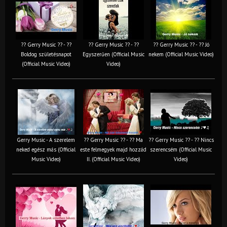
?? Gerry Music ?? - ??
?? Gerry Music ?? - ??
?? Gerry Music ?? - ?? Jó
Boldog születésnapot
Egyszerűen (Official Music
nekem (Official Music Video)
(Official Music Video)
Video)
Gerry Music - A szerelem
?? Gerry Music ?? - ?? Ma
?? Gerry Music ?? - ?? Nincs
neked egész más (Official
este felmegyek majd hozzád
szerencsém (Official Music
Music Video)
II. (Official Music Video)
Video)