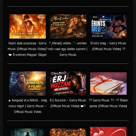
Nyári éjek asszonya - Gerry
? „Maradj velem…” – amikor
Érints meg – Gerry Music
Music (Official Music Video)?
már csak egy ölelés számít |
(Official Music Video) ??
❤️ Érzelmes Magyar Sláger
Gerry Music
☀️ Kergesd el a felhőt… még
Érj hozzám – Gerry Music
?? Gerry Music ?? - ?? Tábori
nincs vége! | Gerry Music –
(Official Music Video) ❤️?
posta (Official Music Video)
Official Music Video