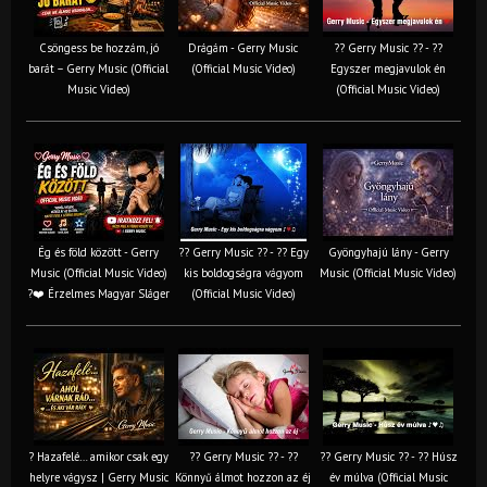
Csöngess be hozzám, jó
Drágám - Gerry Music
?? Gerry Music ?? - ??
barát – Gerry Music (Official
(Official Music Video)
Egyszer megjavulok én
Music Video)
(Official Music Video)
Ég és föld között - Gerry
?? Gerry Music ?? - ?? Egy
Gyöngyhajú lány - Gerry
Music (Official Music Video)
kis boldogságra vágyom
Music (Official Music Video)
?❤️ Érzelmes Magyar Sláger
(Official Music Video)
? Hazafelé… amikor csak egy
?? Gerry Music ?? - ??
?? Gerry Music ?? - ?? Húsz
helyre vágysz | Gerry Music
Könnyű álmot hozzon az éj
év múlva (Official Music