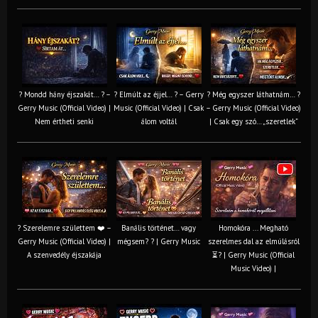
? Mondd hány éjszakát… ? –
? Elmúlt az éjjel… ? – Gerry
? Még egyszer láthatnám… ?
Gerry Music (Official Video) |
Music (Official Video) | Csak
– Gerry Music (Official Video)
Nem értheti senki
álom voltál
| Csak egy szó… „szeretlek”
? Szerelemre születtem ❤️ –
Banális történet… vagy
Homokóra ... Megható
Gerry Music (Official Video) |
mégsem? ? | Gerry Music
szerelmes dal az elmúlásról
A szenvedély éjszakája
⏳? | Gerry Music (Official
Music Video) |