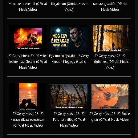
volna két életem II (Official
karjaidban (Official Music
rám az éjszakát (Official
Music Video)
Video)
Music Video)
?? Gerry Music ?? - ?? Veled
Egy utolsó éjszaka… ? Gerry
?? Gerry Music ?? - ??
leélném az életem (Official
Music – Még egy éjszaka
Indulni kell (Official Music
Music Video)
Video)
?? Gerry Music ?? - ??
?? Gerry Music ?? - ??
?? Gerry Music ?? - ?? Sírd el
Haragszik az édesanyám
Fordított világ (Official
gitár (Official Music Video)
(Official Music Video)
Music Video)