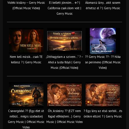
Vidéki kislány – Gerry Music
El kellett jönnöm… ✈️? |
Álomarcú lány… akit sosem
(Official Music Video)
California csak álom volt |
érhetsz el ? | Gerry Music
Gerry Music
Nem kell másik… csak TE
„Otthagytam a szívem…” ? –
?? Gerry Music ?? - ?? Nika
kellesz ? | Gerry Music
Ahol a lusta folyó | Gerry
se perimeno (Official Music
Music (Official Video)
Video)
Csavargódal ?? (Egy élet út
Óh, kisleány ?? (EZT nem
? Egy lány az első sorból… és
nélkül… mégis szabadon)
fogod elfelejteni…) Gerry
örökre eltűnt ? | Gerry Music
Gerry Music | Official Music
Music | Official Music Video
Video