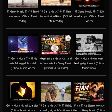
?? Gerry Music ?? - ?? Senki
?? Gerry Music ?? - ?? Nem
?? Gerry Music ?? - ?? Jött
nem szeret (Official Music
tudok élni nélküled (Official
veled a nyár (Official Music
Video)
Music Video)
Video)
?? Gerry Music ?? - ?? Ma
Véget ért a nyár ☀️ A strand
Gerry Music - Nem lehet
este felmegyek hozzád
is üres már ? – Gerry Music
boldogságot venni (Official
(Official Music Video)
(Official Music Video)
Music Video)
Gerry Music - Igazi szerelem
?? Gerry Music ?? - ?? Nehéz
Fiam ?‍? Az életem te vagy
(Official Music Video)
a boldogságtól búcsút venni
fiam... - Gerry Music (Official