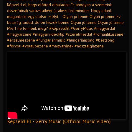
Képzeld el, hogy előtted elhaladok És ahogyan a szemeink
összefutnak varázslatként újrakezdünk mindent Hogy adunk
magunknak egy utolsó esélyt. Olyan jó lenne Olyan jó lenne Ez
butaság, tudod, de én hiszek benne Olyan jó lenne Olyan jó lenne
Miért ne tennénk meg? #KépzeldEl #GerryMusic #magyardal
#magyarzene #magyarvideoklip #szerelmesdal #romantikuszene
#érzelmeszene #hungarianmusic #hungariansong #bestsong
#foryou #youtubezene #magyarének #nosztalgiazene
Képzeld El - Gerry Music (Official Music Video)