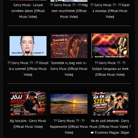
Gerry Music - Lányok
?? Gerry Music ?? - ?? Még
?? Gerry Music ?? - ?? Kacér
szívében lakom (Official
nem veszíthetek (Official
a mosolya (Official Music
Music Video)
Music Video)
Video)
?? Gerry Music ?? - ?? Húnyd
Szeretlek is, meg nem is -
?? Gerry Music ?? - ??
le a szemed (Official Music
Gerry Musc (Official Music
Szóljon hangosan az ének
Video)
Video)
(Official Music Video)
Jöjj hozzám - Gerry Music
?? Gerry Music ?? - ??
Ha én szél lehetnék - Gerry
(Official Music Video)
Naplemente (Official Music
Music (Official Music Video) ?️
Video)
❤️ Érzelmes Magyar Sláger