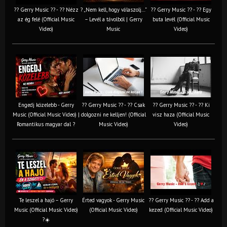
?? Gerry Music ?? - ?? Nézz
? „Nem kell, hogy válaszolj…”
?? Gerry Music ?? - ?? Egy
az ég felé (Official Music
– Levél a távolból | Gerry
buta levél (Official Music
Video)
Music
Video)
Engedj közelebb - Gerry
?? Gerry Music ?? - ?? Csak
?? Gerry Music ?? - ?? Ki
Music (Official Music Video) |
dolgozni ne kelljen! (Official
visz haza (Official Music
Romantikus magyar dal ?
Music Video)
Video)
Te leszel a hajó – Gerry
Érted vagyok - Gerry Music
?? Gerry Music ?? - ?? Add a
Music (Official Music Video)
(Official Music Video)
kezed (Official Music Video)
?☀️