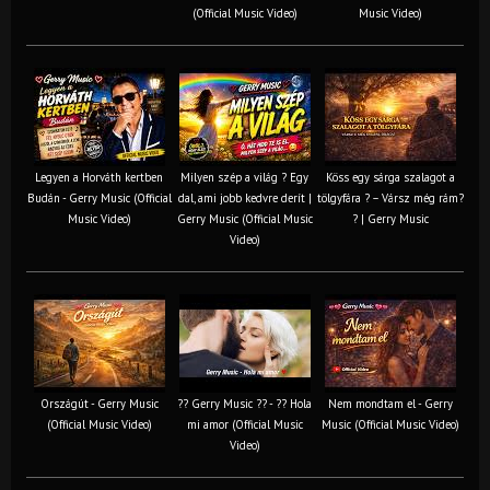
(Official Music Video)
Music Video)
Legyen a Horváth kertben
Milyen szép a világ ? Egy
Köss egy sárga szalagot a
Budán - Gerry Music (Official
dal, ami jobb kedvre derít |
tölgyfára ?️ – Vársz még rám?
Music Video)
Gerry Music (Official Music
? | Gerry Music
Video)
Országút - Gerry Music
?? Gerry Music ?? - ?? Hola
Nem mondtam el - Gerry
(Official Music Video)
mi amor (Official Music
Music (Official Music Video)
Video)