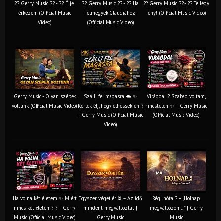
?? Gerry Music ?? - ?? Éjjel
?? Gerry Music ?? - ?? Ha
?? Gerry Music ?? - ?? Te légy
érkezem (Official Music
felmegyek Claudiához
fény! (Official Music Video)
Video)
(Official Music Video)
Gerry Music - Olyan szépek
Szállj fel magasra ☁️ ✨
Virágdal ? Szabad voltam,
voltunk (Official Music Video)
Kérlek élj, hogy élhessek én ?
nincstelen ✨ – Gerry Music
– Gerry Music (Official Music
(Official Music Video)
Video)
Ha volna két életem ✨ Miért
Egyszer véget ér ⏳ – Az idő
Régi nóta ? – „Holnap
nincs két életem? ? – Gerry
mindent megváltoztat |
megváltozom…” | Gerry
Music (Official Music Video)
Gerry Music
Music