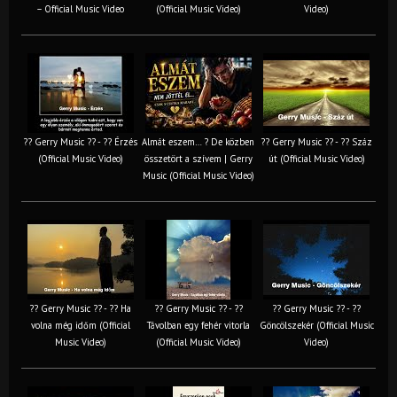
– Official Music Video
(Official Music Video)
Video)
?? Gerry Music ?? - ?? Érzés
Almát eszem… ? De közben
?? Gerry Music ?? - ?? Száz
(Official Music Video)
összetört a szívem | Gerry
út (Official Music Video)
Music (Official Music Video)
?? Gerry Music ?? - ?? Ha
?? Gerry Music ?? - ??
?? Gerry Music ?? - ??
volna még időm (Official
Távolban egy fehér vitorla
Göncölszekér (Official Music
Music Video)
(Official Music Video)
Video)