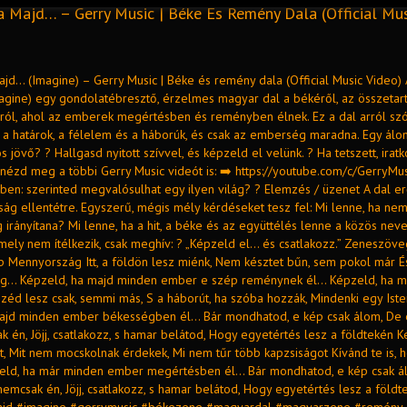
a Majd… – Gerry Music | Béke És Remény Dala (Official Mu
jd… (Imagine) – Gerry Music | Béke és remény dala (Official Music Video) 
agine) egy gondolatébresztő, érzelmes magyar dal a békéről, az összetar
gról, ahol az emberek megértésben és reményben élnek. Ez a dal arról szól
 a határok, a félelem és a háborúk, és csak az emberség maradna. Egy ál
s jövő? ? Hallgasd nyitott szívvel, és képzeld el velünk. ? Ha tetszett, iratk
 nézd meg a többi Gerry Music videót is: ➡️ https://youtube.com/c/GerryMus
n: szerinted megvalósulhat egy ilyen világ? ? Elemzés / üzenet A dal er
ág ellentétre. Egyszerű, mégis mély kérdéseket tesz fel: Mi lenne, ha nem
irányítana? Mi lenne, ha a hit, a béke és az együttélés lenne a közös nev
amely nem ítélkezik, csak meghív: ? „Képzeld el… és csatlakozz.” Zeneszöve
p Mennyország Itt, a földön lesz miénk, Nem késztet bűn, sem pokol már 
ég... Képzeld, ha majd minden ember e szép reménynek él... Képzeld, ha 
éd lesz csak, semmi más, S a háborút, ha szóba hozzák, Mindenki egy Istent
ajd minden ember békességben él... Bár mondhatod, e kép csak álom, De 
ak én, Jöjj, csatlakozz, s hamar belátod, Hogy egyetértés lesz a földtekén 
ot, Mit nem mocskolnak érdekek, Mi nem tűr több kapzsiságot Kívánd te is, h
zeld, ha már minden ember megértésben él... Bár mondhatod, e kép csak á
 nemcsak én, Jöjj, csatlakozz, s hamar belátod, Hogy egyetértés lesz a földt