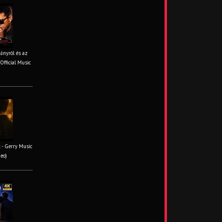
iányról és az
Official Music
 - Gerry Music
deo)