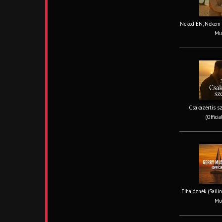
Neked ÉN, Nekem TE
Mus
Csakazértis sz
(Offici
Elhajóznék (Sailin
Mus