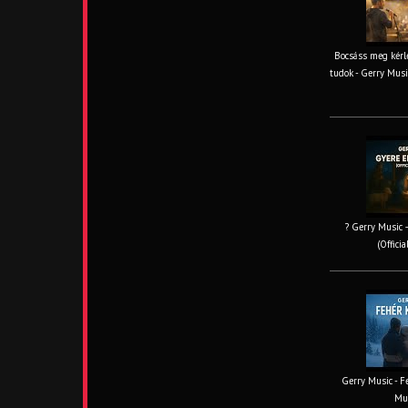
Bocsáss meg kérle
tudok - Gerry Musi
? Gerry Music –
(Offici
Gerry Music - Fe
Mus