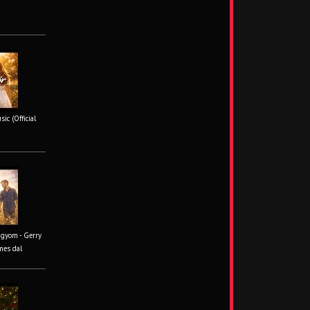
ic (Official
ágyom - Gerry
mes dal