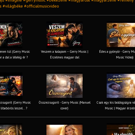
jd #imagine #gerrymusic #békezene #magyardal #magyarzene #remény
s #világbéke #officialmusicvideo
nen túl (Gerry Music
Veszem a kalapom – Gerry Music |
Édes a gyönyör - Gerry Mus
r a dal a lélekig ér ?
Érzelmes magyar dal
Music Video)
zsugorít (Gerry Music
Összezsugorít - Gerry Music (Manuel
Csak egy kis boldogságra v
 libabőrös leszel... ?
cover)
Music | Magyar érzel