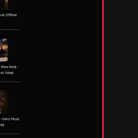
ic (Official
 Were Here) -
sic Video)
- Gerry Music
deo)