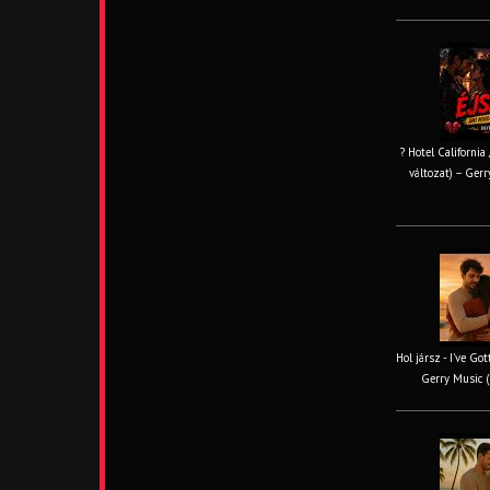
? Hotel California
változat) – Gerr
Hol jársz - I've Go
Gerry Music (