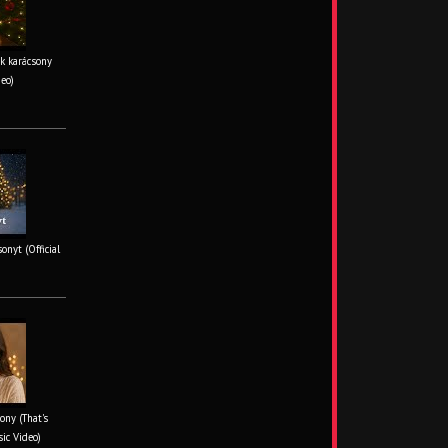
k karácsony
deo)
onyt (Official
ony (That's
sic Video)