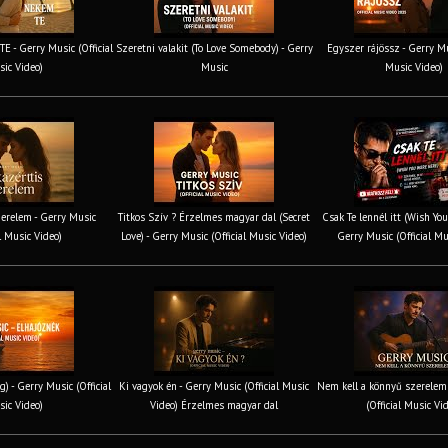
 - Gerry Music (Official
Szeretni valakit (To Love Somebody) - Gerry
Egyszer rájössz - Gerry Mus
ic Video)
Music
Music Video)
erelem - Gerry Music
Titkos Szív ? Érzelmes magyar dal (Secret
Csak Te lennél itt (Wish You
al Music Video)
Love) - Gerry Music (Official Music Video)
Gerry Music (Official Mu
g) - Gerry Music (Official
Ki vagyok én - Gerry Music (Official Music
Nem kell a könnyű szerelem 
ic Video)
Video) Érzelmes magyar dal
(Official Music Vi