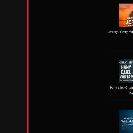
Jeremy - Gerry Mus
Hány éjjel vártam
Mus