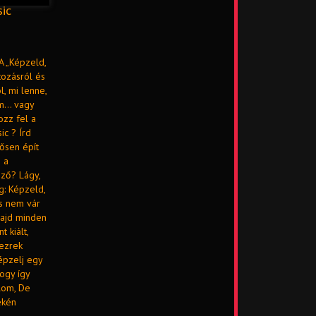
sic
A „Képzeld,
tozásról és
, mi lenne,
om… vagy
ozz fel a
ic ? Írd
ősen épít
 a
ező? Lágy,
g: Képzeld,
És nem vár
majd minden
 kiált,
ezrek
Képzelj egy
ogy így
lom, De
ekén