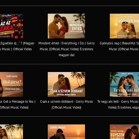
 „Egyetlen éj…” ? (Magyar
Mindent érted - Everything I Do | Gerry
Gyönyörű nap | Beautiful S
y Music | Official Video
Music (Official Music Video) Érzelmes
Music (Official Music
magyar dal
tta Get a Message to You |
Csak a szívem dobbant - Gerry Music
Te vagy aki kell - Gerry Music
Official Music Video)
(Official Music Video)
Video) Érzelmes, vágy