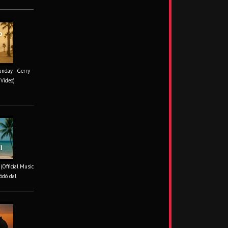
unday - Gerry
 Video)
 (Official Music
ódó dal