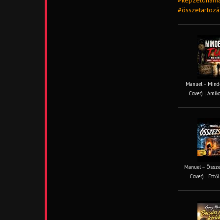
#képzeldhama
#összetartozá
Manuel – Minde
Cover) | Amiko
Manuel – Össze
Cover) | Ettől