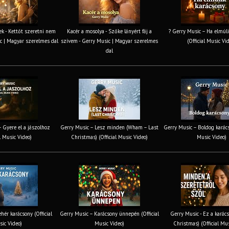
k - Kettőt szeretni nem
Kacér a mosolya - Szőke lányért fáj a
? Gerry Music – Ha elmúli
c | Magyar szerelmes dal
szívem - Gerry Music | Magyar szerelmes
(Official Music Vi
dal
 Gyere el a jászolhoz
Gerry Music – Lesz minden (Wham – Last
Gerry Music – Boldog karács
al Music Video)
Christmas) (Official Music Video)
Music Video)
hér karácsony (Official
Gerry Music – Karácsony ünnepén (Official
Gerry Music - Ez a karács
ic Video)
Music Video)
Christmas) (Official Mu