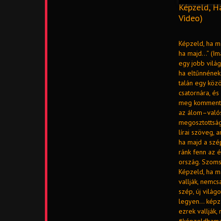
Képzeld, H
Video)
Képzeld, ha ma
ha majd…” (Im
egy jobb vilá
ha eltűnnének
talán egy közö
csatornára, és
meg kommentbe
az álom–valós
megosztottság 
lírai szöveg, 
ha majd a szé
ránk fenn az 
ország. Szomsz
Képzeld, ha m
vallják, nemcs
szép, új világ
legyen... kép
ezrek vallják,