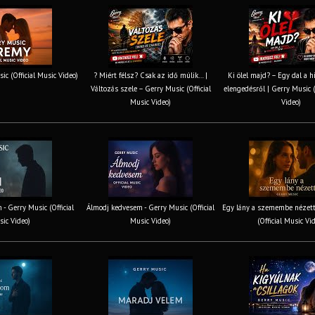
ic (Official Music Video)
? Miért félsz? Csak az idő múlik… |
Ki ölel majd? – Egy dal a h
Változás szele – Gerry Music (Official
elengedésről | Gerry Music (
Music Video)
Video)
 - Gerry Music (Official
Álmodj kedvesem - Gerry Music (Official
Egy lány a szemembe nézett
ic Video)
Music Video)
(Official Music Vi